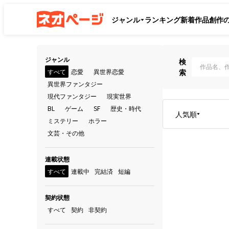
ジャンル
ランキング
新着作品
創作
ジャンル
検
すべて
恋愛
異世界恋愛
索
異世界ファンタジー
現代ファンタジー
現実世界
BL
ゲーム
SF
歴史・時代
人気順
ミステリー
ホラー
文芸・その他
連載状態
すべて
連載中
完結済
短編
契約状態
すべて
契約
非契約