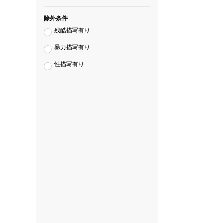
除外条件
残酷描写有り
暴力描写有り
性描写有り