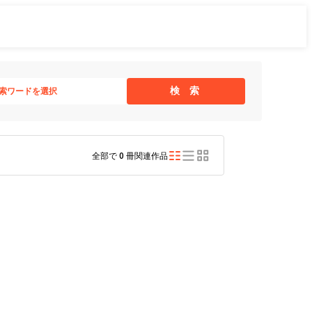
検 索
索ワードを選択
全部で
0
冊関連作品