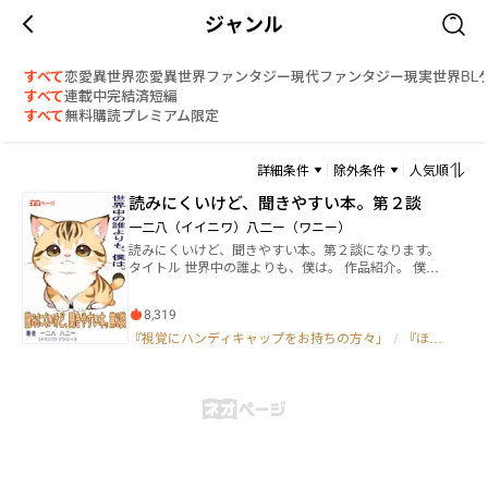
ジャンル
すべて
恋愛
異世界恋愛
異世界ファンタジー
現代ファンタジー
現実世界
BL
すべて
連載中
完結済
短編
すべて
無料
購読
プレミアム限定
詳細条件
除外条件
人気順
読みにくいけど、聞きやすい本。第２談
一二八（イイニワ）八二ー（ワニー）
読みにくいけど、聞きやすい本。第２談になります。
タイトル 世界中の誰よりも、僕は。 作品紹介。 僕の
名前は、まだ内緒です。 お父さんとお姉ちゃんにもら
った、大切な名前です。 子ネコである僕が、山島家の
8,319
家族になり、日々を過ごしていく話です。 ただ、それ
だけの話なのですが、僕にとっては。 読みにくいけ
『視覚にハンディキャップをお持ちの方々」
/
『ほのぼの×日常」
ど、聞きやすい本。第２談 第１談同様に、視覚にハン
ディキャップをお持ちの方々には、talkbackアプリを
使用していただきますと、誤読をしないような読み上
げをしてもらえるように、書かせていただいていま
す。 私は、読み上げの詳細設定を、句読点と記号の読
み上げを一部に設定をして、聞いて、書いてをしてい
ます。 読みにくいけど、聞きやすい本。ですので、読
みにくい作品ですが、誤読をさせず、なるべく読むこ