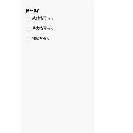
除外条件
残酷描写有り
暴力描写有り
性描写有り