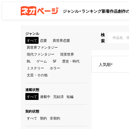
ジャンル
ランキング
新着作品
創作
ジャンル
検
すべて
恋愛
異世界恋愛
索
異世界ファンタジー
現代ファンタジー
現実世界
BL
ゲーム
SF
歴史・時代
人気順
ミステリー
ホラー
文芸・その他
連載状態
すべて
連載中
完結済
短編
契約状態
すべて
契約
非契約