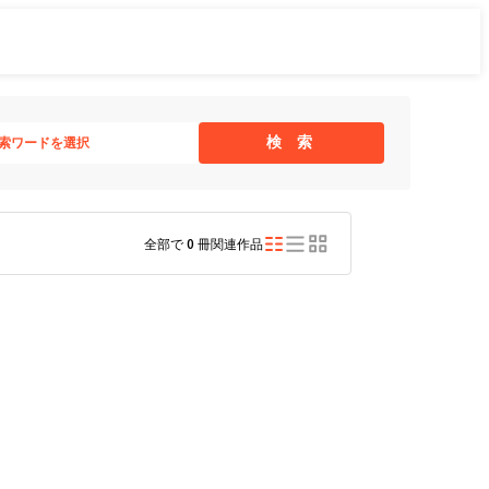
検 索
索ワードを選択
全部で
0
冊関連作品