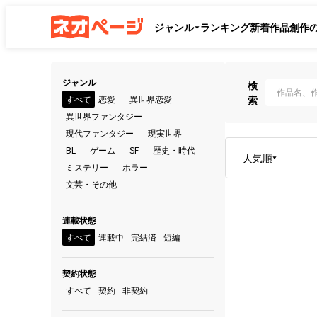
ジャンル
ランキング
新着作品
創作
ジャンル
検
すべて
恋愛
異世界恋愛
索
異世界ファンタジー
現代ファンタジー
現実世界
BL
ゲーム
SF
歴史・時代
人気順
ミステリー
ホラー
文芸・その他
連載状態
すべて
連載中
完結済
短編
契約状態
すべて
契約
非契約