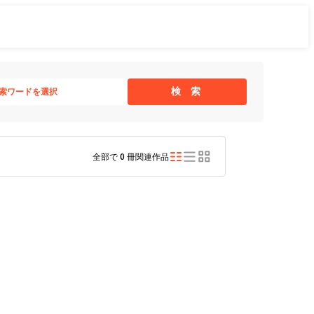
検 索
索ワードを選択
全部で
0
冊関連作品