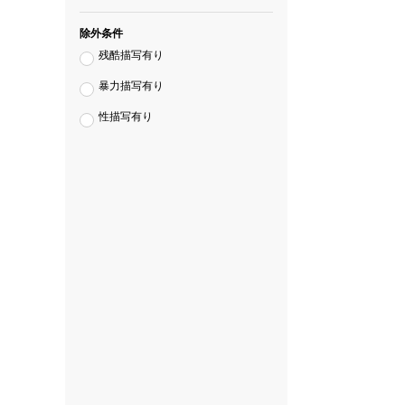
除外条件
残酷描写有り
暴力描写有り
性描写有り