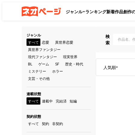
ジャンル
ランキング
新着作品
創作
ジャンル
検
すべて
恋愛
異世界恋愛
索
異世界ファンタジー
現代ファンタジー
現実世界
BL
ゲーム
SF
歴史・時代
人気順
ミステリー
ホラー
文芸・その他
連載状態
すべて
連載中
完結済
短編
契約状態
すべて
契約
非契約