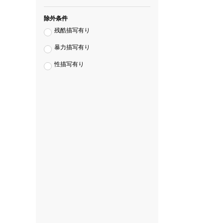
除外条件
残酷描写有り
暴力描写有り
性描写有り