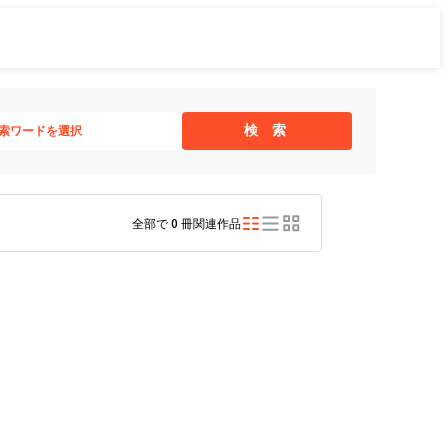
検 索
索ワードを選択
全部で
0
冊関連作品