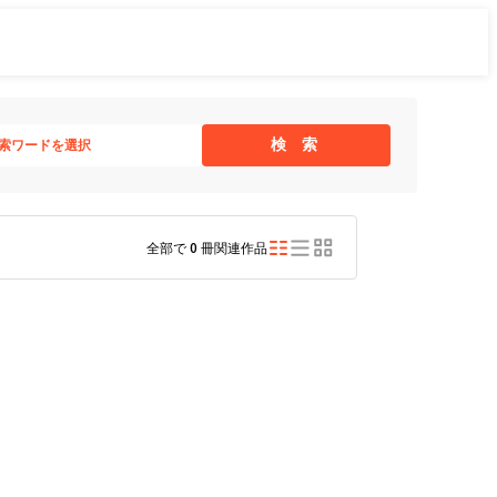
検 索
索ワードを選択
全部で
0
冊関連作品