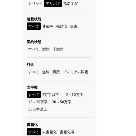
トリック
アリバイ
指名手配
連載状態
すべて
連載中
完結済
短編
契約状態
すべて
契約
非契約
料金
すべて
無料
購読
プレミアム限定
文字数
すべて
2万字以下
2～10万字
10～20万字
20～50万字
50万字以上
書籍化
すべて
未書籍化
書籍化済