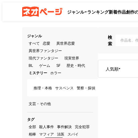
ジャンル
ランキング
新着作品
創作
ジャンル
検
すべて
恋愛
異世界恋愛
索
異世界ファンタジー
現代ファンタジー
現実世界
BL
ゲーム
SF
歴史・時代
人気順
ミステリー
ホラー
推理・本格
サスペンス
警察・探偵
文芸・その他
タグ
全部
殺人事件
事件解決
完全犯罪
相棒
マフィア
法医
スパイ