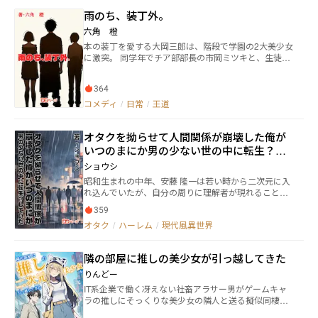
たのでした。 カードバトルを模したその「KOTONO
ンをかき集めて日本を救うことができるのか……？
雨のち、装丁外。
HA」という競技で「世界一」を目指すこと、ミササギ
部長のその揺ぎ無き信念とあと何かに惹かれ寄り切ら
六角 橙
れるようにして徐々にそれにのめり込んでいくカブラ
本の装丁を愛する大岡三郎は、階段で学園の2大美少女
ヤ。カードそのものの強さ、有用性が勝利に直結する
に激突。 同学年でチア部部長の市岡ミツキと、生徒会
と考え、遠い記憶にあった湘南の祖父家の庭に埋めて
長の蓮実スミレ。2人が持っていた冊子を落として汚し
きたカードを仲間たちと探しにいったり、夏祭りでミ
てしまう。 その見返りとして要求されたのは、2人が
ササギ部長との距離を縮めたり、言の葉を駆使して告
364
作る合同誌の装丁デザインで……。 装丁外な三郎の行
白したりと忙しかった彼ですが、チームメイトのひと
く末は！？
コメディ
/
日常
/
王道
り無藤サユキの抱える難病のことをひとづてに知り、
「KOTONOHA」世界大会の優勝賞金をその治療費の足
しに充てるよう、更なる決意を込めるのでした。 そ
オタクを拗らせて人間関係が崩壊した俺が
して迎えた大会予選。ＶＲ空間で行われるそれは、言
いつのまにか男の少ない世の中に転生？し
の葉により相手の平常心を揺さぶることでそれに即し
ていた
た衝撃を与え脱落させていくというデスマッチ的な物
ショウシ
騒なものであったものの、ミササギ率いる七人の精鋭
昭和生まれの中年、安藤 隆一は若い時から二次元に入
たちは、自らの資質と練習の成果を遺憾なく発揮し、
れ込んでいたが、自分の周りに理解者が現れることな
対局相手を容赦なく屠りきっていくのですが……どう
く人生を歩んでいた。 いつものように、ただゲームを
なるッ！？
359
しつつ寝落ちしただけなのに、起きたら知らない病院
オタク
/
ハーレム
/
現代風異世界
の中で入院していて今の現状を知ることになる。 男女
比が狂った別世界の中で、安藤 隆一は神埼 守として生
きることになったのだが……
隣の部屋に推しの美少女が引っ越してきた
りんどー
IT系企業で働く冴えない社畜アラサー男がゲームキャ
ラの推しにそっくりな美少女の隣人と送る擬似同棲生
活。