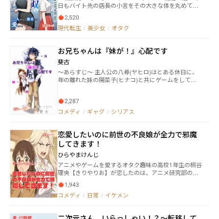
日もバイト先の店長の小言をその大きな体を丸めて聞
いていた。 「龍道君・・・君、困るよ・・・うちの店
2,520
で一番長いのに、君が一番棚入れ替え遅いんじゃ、後
現代転生
/
美少女
/
オタク
輩の子に示し付かないよ」 「はぃ・・・申訳ありませ
ん・・店長・・・」 チェーン店の駅前に有るコンビニ
のスタッフブースで、頭が少し薄くなって小太りな中
お兄ちゃんは『妹が！』心配です
年のオジサンに、これまたパーマの掛かった髪が野暮
ったく伸び、目元も隠れ無精髭が不潔な印象の２０代
斐古
後半のオジサンが、無駄に大きな体を丸め小さくなっ
〜あらすじ〜 主人公の八尋(ヤヒロ)はとある休日に、
て怒られている姿を見て、クスクス笑う声 金髪ショー
年の離れた妹の陽菜子(ヒナコ)と共にゲームをしてい
トで少しツリ気味の大きな瞳のスレンダーな美少女
た。 そこに陽菜子の家庭教師兼、二人の幼なじみの伊
鳥居 五月 黒髪のロングヘア―で潤んで艶のある唇と
織(イオリ)がやってきていつも通り伊織の小言を聞き
およそ高校生とは思えないバストの持ち主 蜂須賀
2,287
ながらダラダラゴロゴロと過ごしていた。 そんな平穏
雫 バイトの後輩でコンビニの近くにある聖堂女学園に
な時間を過ごしていたそんな時、謎の少女Ａが現れ
コメディ
/
ギャグ
/
シリアス
通う女子高生 「なぁなにジロジロみてんだぁ？おっさ
る。 「見つけました、勇者様！」 「ウチ、そういう系
ん！エロい目で見んなよ、この童貞オヤジが！」 「も
の血筋じゃないんで……」 丁寧にお引き取り願おうに
しかして、オジサン、ウチ等みて興奮して身体の一部
恋愛したいのに前世の不良娘が全力で邪魔
も、手足をねじ込まれ、押し売りセールスマンの如く
が反応したから、カウンターから出られないとか
帰ってもらえない。 そして問答無用で渡された箱を恐
してきます！
ぁ？」 そしてバイトのシフトが被るとこうして俺を馬
る恐る確認すると、一通の手紙と共にゲームソフト
鹿にしてくる・・・何も言い返せないのが２７歳童貞
ひらやまけんじ
が。 不審に思いながらも起動すると謎の魔法陣が現
の悲しさ しかしそんな俺には15年間毎日何時間も続け
アニメやゲームを愛するオタク趣味の高校1年生の桐谷
れ、気づけば三人は見知らぬ世界の森の中に転移させ
てる事がある 【ドラゴンロード】15年前のレトロなR
理央【きりやりお】が恋したのは、アニメ研究部の爽
られていて……。 異世界生活を続ける度に、八尋は変
PG、無名のこのゲームをただひたすらすら初期の村で
やかイケメン部長であり、頭脳明晰、スポーツ万能、
な敵には目をつけられるし、変人にばかり好かれる。
ストーリーを進める事も無くスライムだけを狩り続け
1,943
人望も厚い――まさに完璧男子な御影蓮【みかげれん】で
さらには妹と、その取り巻く人々に振り回される
本日ついに最後の隠し職業ドラゴンロードをレベル９
コメディ
/
日常
/
イケメン
あった。 だが、理央には大きな秘密があった。 それ
日々。 そんなお兄ちゃんは、妹への心配をどんどん募
９９にすることが出来た 次のレベル上限解放か？新し
は、彼女の中には、1970年代に関東全域にその名を轟
らせる。 三人がこの世界に呼び出された本当の意味と
い隠し職業の解放か？ドキドキしながらシスターマリ
かせた暴走族「血羅堕威・瑠璃亜」【ブラッディ・サ
は一体――――!? 八尋を中心に繰り広げられる、ヲタ
エに話をすると・・・真実の玉というアイテムが与え
二次元さん、いらっしゃい！？〜転移して