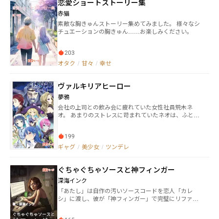
恋愛ショートストーリー集
だった。 しかし、彼はいずれ知る事になる。自分達
踏みだしたサグルの騒がしくなるダンジョンライフが
がこの世界において、並ぶ者の無い存在であると。
赤猫
始まった。 ※この物語はフィクションであり、実在す
これは、最強のドラゴンと龍騎士とが互いの大切な者
る人物・地名・団体・国とは一切関係ありません。 ※
素敵な胸きゅんストーリー集めてみました。 様々なシ
達を守る物語である。
この物語は、法律・法令に反する行為を容認・推奨す
チュエーションの胸きゅん……お楽しみください。
るものではありません
203
オタク
/
甘々
/
幸せ
ヴァルキリアヒーロー
夢鴉
会社の上司との飲み会に疲れていた女性社員――荒木ネ
オ。 あまりのストレスに苛まれていたネオは、ふとネ
オン街で輝く店に目を奪われた。店の名前は――『アニソ
ンバーHERO』。 アニメやゲームを愛する者たちが集
199
まる店に、隠れオタクだったネオは歓喜する。 居心地
の良さにあっという間に常連になったネオは、同じく
ギャグ
/
美少女
/
ツンデレ
常連である女性――天王慈アイルと出会う。 ある日、突如
訪れた大地震にネオは避難した先でアイルに出会っ
ぐちゃぐちゃソースと神フィンガー
た。 「アンタ達はここに居なさい！」 飛び出したアイ
ルに、ネオはいても経ってもいられず、飛び出した。
深海インク
その先で出会ったのは、この星の住人ではない人達
「あたし」は自作の汚いソースコードを恋人「カレ
で……！？ 突如非日常に放り出されたネオが、仲間と
シ」に渡し、彼が「神フィンガー」で完璧にリファク
共に絆を深めながら地球を守るお話です。 * * * ※数
タリングする過程に倒錯的な快感を覚えていた。無口
年前に個人様のご依頼で書かせていただいたお話を若
なカレシが生み出す完璧なコードは、あたしの魂を浄
干修正、掲載しております。 ※『アニソンバーHER