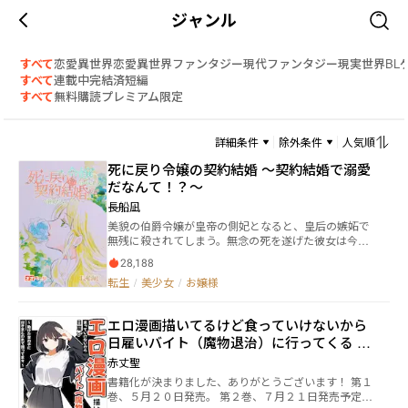
ジャンル
すべて
恋愛
異世界恋愛
異世界ファンタジー
現代ファンタジー
現実世界
BL
すべて
連載中
完結済
短編
すべて
無料
購読
プレミアム限定
詳細条件
除外条件
人気順
死に戻り令嬢の契約結婚 〜契約結婚で溺愛
だなんて！？〜
長船凪
美貌の伯爵令嬢が皇帝の側妃となると、皇后の嫉妬で
無残に殺されてしまう。無念の死を遂げた彼女は今際
の際に救済を神に祈った。 そして彼女は死に戻りをし
28,188
た。皇帝に見初められるデビュタントの以前の自分
転生
/
美少女
/
お嬢様
に。 更に死に戻りの際に前々世で日本の女性だったこ
とも思い出した。 ゆえに側妃死亡ルートの未来を変え
るため、人々から畏怖される竜血の公爵との契約結婚
エロ漫画描いてるけど食っていけないから
を希望する。 本編終了後に、外伝が始まります。2025
日雇いバイト（魔物退治）に行ってくる ～
7/28より
助けた女の子に付きまとわれて困ってます
赤丈聖
～
書籍化が決まりました、ありがとうございます！ 第１
巻、５月２０日発売。 第２巻、７月２１日発売予定。