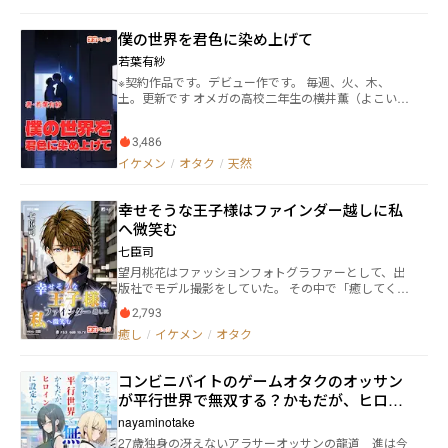
そして親友と組んで正義の味方を始める。
質の神前誠だけが、心の中で延々とツッコミを入れ続
ける。 果たしてこれは魔法少女映画なのか。 特撮なの
僕の世界を君色に染め上げて
か。 ロボットものなのか。 それともただの事故映像集
若葉有紗
なのか。 暴走する脚本。暴走する演者。暴走する性
癖。 最後の最後で頼れるのは、釣りのためなら働く元
※契約作品です。デビュー作です。 毎週、火、木、
傭兵の映像屋だけ――。 真面目に任務をやっているはずな
土。更新です オメガの高校二年生の横井薫（よこい
のに、どうしてこうなる。 個性が強すぎる『特殊な部
かおる）は、話したこともないクラスメイトのアルフ
隊』が、全力で空回りしながら一本の映画を完成させ
ァである仙堂碧（せんどう あおい）に告白された。
るまでを描く、 SFお仕事ギャグ群像劇、ここに開幕。
3,486
付き合うことになり、順風満帆のまま三年に進級。し
かし、そこで薫は運命の番に出会った。 碧の従兄弟の
イケメン
/
オタク
/
天然
高校一年の粕森千隼（かしもり ちはや）だった。す
れ違いから、薫と碧は別れてしまう。 そこで、助けて
幸せそうな王子様はファインダー越しに私
くれた千隼に少しずつ惹かれていった。勘違いが分か
り、碧は復縁を迫ってきた。 ――――僕は、どうした
へ微笑む
いんだろう。 碧も千隼も、魅力的だ。 平凡な僕が、イ
七臣司
ケメン従兄弟二人に同時に好かれるとか……。それ、
望月桃花はファッションフォトグラファーとして、出
完全に少女漫画の世界じゃん！ 恋愛経験ゼロの僕が、
版社でモデル撮影をしていた。 その中で「癒してくれ
魅力的なイケメン従兄弟に言い寄られる話。
る王子様」という企画に関わる。 出会った理想の「王
2,793
子様」はどこか訳アリの雰囲気をしていて……
癒し
/
イケメン
/
オタク
コンビニバイトのゲームオタクのオッサン
が平行世界で無双する？かもだが、ヒロイ
ンに設定した二人から激重に愛される
nayaminotake
27歳独身の冴えないアラサーオッサンの龍道 進は今