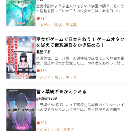
恋愛小説のような主人公を求めて学園の隅でこそこそ
と活動を続けていた三人の少女たちは、ある日いつも
のように学園内でヒロインを求めてさ迷っていると、
794
タイミングよくヒロインっぽい女の子がこの国の王子
コメディ
/
爽快
/
西洋風
に突っ掛かっているのをテンション高く見守っていた
が、何が悪かったのか三人まとめてスッ転んでしまっ
た。 それに慌てる彼女たちだったが、その時三人の男
巫女がゲームで日本を救う！ ゲームオタク
性が助けてくれて── この話は少々オタクっぽい三人
を従えて仮想通貨をかき集めろ！
の女の子たちの恋愛のお話しです。
北星てる
久瀬美世、二十八歳、久瀬神社の巫女にして神主の長
女。彼氏の浮気が発覚した日、やけ酒をあおって財運
の神を祀る神社の本殿で酔いつぶれていたところ、な
654
んと二十年後の未来にタイムスリップしてしまう。そ
コメディ
/
熱い
/
ギャグ
こで美世が目の当たりにしたのは、まるで世紀末のよ
うに荒廃した見る影もない日本の姿だった。世界経済
が破綻して法定通貨が無価値になった未来の人々は、
言ノ葉紡ギ∉かえりミる
唯一価値の認められた仮想通貨であるノアズコインを
切望していた。目を覚まして元の時代に戻って来た美
gaction9969
世は、恐ろしい未来を変えて日本を救うべく、ノアズ
予期せぬ怪我によって高校生活最後のインターハイ
コインを集めることを決意する。しかし、ノアズコイ
への道を断たれたカブラヤは、陸上競技での推薦を諦
ンとはゲーム会社であるノアカンパニーが自社のゲー
め、惰性で受験勉強をこなす毎日。 そんな中、図書
ムの普及を目的に作り出した仮想通貨で、手に入れる
委員の代役を何気なく務めたところで出会った下級生
ためにはノアカンパニーが世に出しているオンライン
532
女子ミササギの本能的に逆らえない勧誘を受けた結
ゲームを勝ち進まねばならなかった。そこでゲーム初
果、何をするのかもまったく分からない「言の葉部」
イケメン
/
JK
/
オタク
心者の美世は、弟の大学の先輩でゲームオタクの中村
というものになし崩し的に入部させられることとなっ
聡史に協力を要請する。 果たして美世は、ノアズコイ