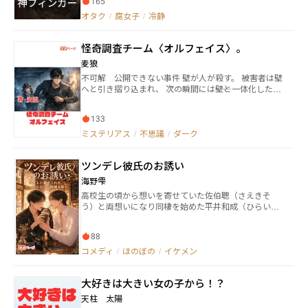
165
化するエクスタシーだった。しかし、カレシの完璧さ
O』は実在するお店（許可取得済み）ですが、他の地
に息苦しさも感じ始め、「あたしからカレシに『気持
オタク
/
腐女子
/
冷静
名、団体、個人様には一切関係ございません。 ※企画
ちいいこと』をしてあげたい」と提案する。 カレシは
者様、絵師様には掲載許可取得済みです。 ※毎週火・
明確に返事をせず、後に「then, what is "your" code for
木更新予定です！ キャラクター原案、企画：hangcha
怪奇調査チーム〈オルフェイス〉。
"me"?」（君の僕に対するコードとは何だ？）と謎の
ng 様（アニソンバーHERO 様） 表紙：ほしくん
問いを残す。悩んだあたしは、技術的な完璧さではな
様 著者：夢鴉
麦狼
く自身の「不完全さ」を込めたハートビートのアニメ
不可解 公開できない事件 壁が人が殺す。 被害者は壁
ーションを提示。カレシはそれを一部受け入れ、画面
へと引き摺り込まれ、 次の瞬間には――壁と一体化した死
上に呼応するような小さな光を「追加」し、「ノイズ
体として発見される。 扉も、破壊の痕跡も存在しな
が多い」と告げる。初めての「対話」めいたものに、
い。 犯人は、まるで壁をすり抜けるかのように現れ、
あたしは新たな興奮を覚える。 さらにあたしは「意図
133
消える。 科学捜査も、警視庁も、完全に行き詰まった
的なノイズ」として曖昧なCSVデータを処理する混沌
この怪事件。 派遣されたのは、警察学校を出たばかり
ミステリアス
/
不思議
/
ダーク
としたスクリプトを見せると、カレシはあたしの主観
の婦警・白石灯だった。 GPSが示す先は、人が住んで
的な「ヤバさスコア」を「データ品質のシグナル」と
いるとは思えない場所。 そこに存在していたのは、 怪
して解釈し、システムに組み込んだ。カレシは「もし
ツンデレ彼氏のお誘い
奇現象専門の非公式組織――怪奇調査チーム〈オルフェイ
私が自身の『ノイズ』を加え始めたら？」とさらなる
ス〉。 灯を出迎えたのは、 名乗りもせず、無駄な会話
変化を示唆する。 ついにカレシは、彼自身の「ノイ
海野雫
を一切拒む男――黒曜玲音。 飛び級でアメリカの大学へ進
ズ」―修復不能な「壊れたコード」―をあたしに開示
高校生の頃から想いを寄せていた佐伯聰（さえきそ
み、国家から“超天才”と認定された男。 だが彼は、人
する。彼もまた完璧を求められ苦しんでいたのだ。あ
う）と両想いになり同棲を始めた平井和成（ひらいか
間関係も生活も切り捨て、 食事すら「栄養補給」と割
たしはそれを技術的に修正するのではなく、彼の苦悩
ずなり）は自らの仕事をこなしながら、芸能人として
り切る、破滅的な人格破綻者だった。 玲音は言う。 犯
や不完全さを丸ごと受け止めるポエムで応答する。そ
活躍する恋人の佐伯を支える日々。 ある日、夕飯の準
人は壁を抜けているのではない。 人間と壁が、同じ位
れに心を動かされたカレシとあたしは、初めてお互い
88
備をしていたら、佐伯が急に「出かけるぞ」と言い出
相に落ちたのだ――と。 エルドリッジ号事件。 テスラの未
の弱さを共有する。二人は完璧さではなく、互いの
して、出かけることになり……。
コメディ
/
ほのぼの
/
イケメン
公開理論。 現実と非現実の境界が崩れたとき、 人は
「ノイズ」を聴き、「バグ」を慈しみながら、未完成
「物」へと変わる。 それが、この事件の正体。 恐怖に
な愛の物語を共にコーディングしていくことを決意。
立ちすくむ灯に、玲音は告げる。 止められるかどうか
一方的な快感から相互理解へと関係は昇華し、終わり
大好きは大きい女の子から！？
は――君次第だ、と。 壁の奥から悲鳴が上がる。 理屈を超
なき「ラブソング」が始まる。
えた怪異が、今まさに人を呑み込もうとしている。 常
天柱 太陽