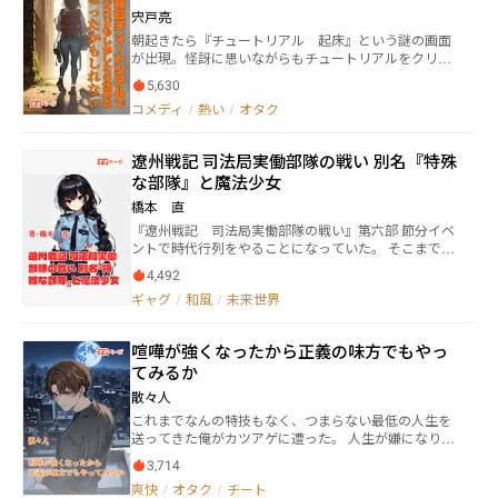
くことを決心する。 【現実世界ジャンル、アクティブ
ない
人と人造人間と貴族と変態が雪崩れ込み、上品すぎる
宍戸亮
ランキングにて最高第1位達成！】 【現実世界ジャン
プレゼント選び、蟹パーティー、里帰り渋滞、意味不
朝起きたら『チュートリアル 起床』という謎の画面
ル、応援ランキングにて最高第1位達成！】
明な招待状、そして『認めた覚えのない婚約話』まで
が出現。怪訝に思いながらもチュートリアルをクリア
が次々に襲来。誠はツッコミ役として振り回されなが
していき、報酬を貰う。そして近い未来、世界が一新
らも、カウラへの贈り物に得意の『絵』を選び、妨害
5,630
する出来事が起こり、主人公・花房 萌（はなぶさ
と騒動の渦中で必死に描き上げていく。 笑いと皮肉、
コメディ
/
熱い
/
オタク
はじめ）の人生の歯車が狂いだす。 不意に開かれるダ
仲間の情と厄介さが同居する、SFお仕事ギャグロマ
ンジョンへのゲート。その奥には常人では決して踏破
ン。キャラの濃さで押し切る『特殊な部隊』第五部、
できない存在が待ち受け、萌の体は凶刃によって裂か
ここに開幕。
遼州戦記 司法局実働部隊の戦い 別名『特殊
れた。 そしてチュートリアルが発動し、復活。殺され
な部隊』と魔法少女
る。復活。殺される。気が狂いそうになる輪廻の果
て、萌は光明を見出し、存在を継承する事になった。
橋本 直
帰還した後、急速に馴染んでいく新世界。新しい学園
『遼州戦記 司法局実働部隊の戦い』第六部 節分イベ
への編入。試験。新たなダンジョン。 そして邂逅する
ントで時代行列をやることになっていた。 そこまでは
謎の組織。 萌の物語が始まる。
よかった。 問題は、豊川市がついでのように『特殊な
4,492
部隊』へ自主映画制作まで依頼してきたことだった。
ギャグ
/
和風
/
未来世界
昨年、隊長・嵯峨惟基が「もう二度と頼まれないよう
に」と本気でつまらない映画を作ったはずなのに、な
ぜか今年も続投。 しかも市役所からの注文は「今度は
喧嘩が強くなったから正義の味方でもやっ
ちゃんとした作品をお願いします」。 ――無理に決まって
てみるか
いる。 だって集まっているのは、まともな映画会議を
三分ともたせられない連中だからだ。 無修正ポルノを
散々人
提案する日野かえで。 妙にやる気だけはあるアメリ
これまでなんの特技もなく、つまらない最低の人生を
ア・クラウゼ。 なぜか魔法少女映画に決まり、気づけ
送ってきた俺がカツアゲに遭った。 人生が嫌になり、
ば部隊総出の大撮影会。 ところが役者は全員アドリブ
せめて喧嘩が強かったらと思っていたある時、謎の老
暴走、敵役はすぐ十八禁方向へ脱線、かなめは昭和Ｂ
3,714
人に出会った。 その老人は喧嘩が強くなるというドリ
級ヒーローみたいな怪演を披露し、ランは「魔法少
爽快
/
オタク
/
チート
ンクをくれた。 俺はそれを飲んで人生を変えていく。
女」と呼ばれてなぜかノリノリ。 そして巻き込まれ体