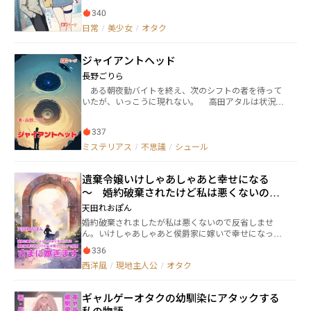
340
日常
/
美少女
/
オタク
ジャイアントヘッド
長野ごりら
ある朝夜勤バイトを終え、次のシフトの者を待って
いたが、いっこうに現れない。 高田アタルは状況が
掴めぬまま外へ出ると、街には人影がない 焦ったア
タルはバイクで無人になった世界をさまようが、そこ
337
で出会った者は皆「ジャイアントヘッド」という意味
不明な言葉を口にする。 い
ミステリアス
/
不思議
/
シュール
遺棄令嬢いけしゃあしゃあと幸せになる
～ 婚約破棄されたけど私は悪くないので
侯爵さまに嫁ぎます
天田れおぽん
婚約破棄されましたが私は悪くないので反省しませ
ん。いけしゃあしゃあと侯爵家に嫁いで幸せになっち
ゃいます。 魔法省に勤めるトレーシー・ダウジャン
336
伯爵令嬢は、婿養子の父と義母、義妹と暮らしていた
西洋風
/
現地主人公
/
オタク
が婚約者を義妹に取られた上に家から追い出されてし
まう。 でも優秀な彼女は王城に住み、個性的な人た
ちに囲まれて楽しく仕事に取り組む。 一方、ダウジ
ギャルゲーオタクの幼馴染にアタックする
ャン伯爵家にはトレーシーの親戚が乗り込み、父たち
私の物語
家族は追い出されてしまう。 トレーシーは先輩であ