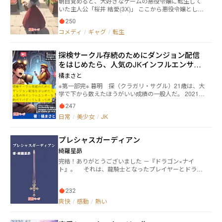
朝目覚めると、大好きなゲームの悪役令嬢に転生して
通！ ……と夢見た矢先、攻略対象の護衛騎士や執事系
いた主人公「桜井 結愛(3X)」 ここから悪役令嬢として
男子、美形ハーフマーメイドなど、原作ゲームで脇を
のバッドエンドルート回避な異世界生活が始まる… と
固めていた面々が次々出現。 学園を回避してもエンカ
250
思っていたら、元の悪役令嬢もしっかり存在してい
ウントする世界、なんで！？ 断罪ルートを親戚お節介
コメディ
/
ギャグ
/
転生
て…？ 悪役令嬢『エリカ』ならぬ『ニエリカ』の、バ
おばさん的に仲人じながらへし折り、貴族専門結婚相
グだらけドタバタ異世界珍道中、開幕！？
談所の開業を目指す悪役令嬢リディア。 ゲームでの推
し（妖精王）に合法的に会うためなら、今日も縁を結
探検サークル存続のためにダンジョン配信
んで、婚約を回し、婚活地獄と戦います！ 人事スキル
をはじめたら、人気のJKインフルエンサー
×仲人で未来を掴む、 悪役令嬢の推し活×婚活ファンタ
を助けてバズってしまった件
ジー開幕！
橘まさと
※第一部完※ 暮明 探（クラガリ・サグル）21歳は、大
学で下から数えたほうがいい成績の一般人だ。 2021年
7月に現代日本にダンジョンが現れて2年が過ぎ、一般
247
人にもダンジョンへの入場が可能になった。 2024年1
日常
/
美少女
/
JK
月からはダンジョン配信プラットフォームDtubeの運
営が始まった。世はまさに、大迷宮配信時代！ 2024年
4月、就職も考えずに探検で生きていきたいと思ってい
プレシャスガーディアン
るサグルは所属している探検サークルの予算を使って
地方のダンジョンに潜っていた。 しかし、大学の学生
綺羅星昴
生活課から予算の使い方で不審なものがあると9月まで
完結！ありがとうございました －『ドラゴン×ナイ
に成果をださないと打ち切りをすると宣言されてピン
ト』。 それは、龍騎士となったプレイヤーとドラゴ
チに！ サークル存続のため、ダンジョンの攻略動画を
ンとが、旅や戦いを通して絆を育むゲームだ。 その
配信することに決めたサグル。 その第一回目で潜った
ゲームを愛する主人公の竜ヶ崎光司は、ある日何者か
ダンジョンで、JKインフルエンサーの姫野織香がピン
232
に呼ばれてゲームの世界に転移した。 そこで彼は、
チになっているのを救い、その様子が配信されていて
パートナーのドラゴンからこの世界と自分の居た世界
爽快
/
感動
/
熱い
爆発的にブレイクしてしまった。 廃部寸前の探検サー
に危機が迫っていると聞かされ、勇気を奮い起こし二
クルに入会希望者が続出したり、学生課の人が優しく
つの世界を守る為の戦いに身を投じる事を決断するの
なったりと異変が起きる。 日常が大きく変わる一歩を