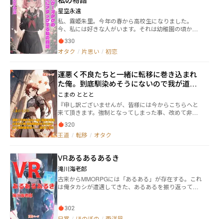
るアルバス・メイデン侯爵令息と王族から依頼された
星空永遠
仕事をしながら仲を深める。 互いの気持ちに気付い
私、霧姫朱里。今年の春から高校生になりました。
た二人は、幸せを手に入れていく。
今、私には好きな人がいます。それは幼稚園の頃から
幼馴染の柊黒炎君（ひいらぎ こくえん）。中学時代
330
は恥ずかしくて告白出来なかったけど、JKらしく腰ま
オタク
/
片思い
/
初恋
で髪を伸ばしてみたり、休日はナチュラルメイクをし
てみたり、これで私を女の子として見てくれるはず！
と思っていた矢先、私の初恋の人はギャルゲーの女の
運悪く不良たちと一緒に転移に巻き込まれ
子に恋をしていた。私のはじめてのアタック、はじめ
た俺。到底馴染めそうにないので我が道を
ての恋の行方は？ ◇数年前に書いた作品なので今の文
章より拙いです。野いちご、エブリスタにて同作品掲
行く……はずだった
こまの ととと
載中。
『申し訳ございませんが、皆様には今からこちらへと
来て頂きます。強制となってしまった事、改めて非礼
申し上げます』 ある日、教室中に響いた声だ。
320
……この言い方には語弊があった。 正確には、頭の
王道
/
転移
/
オタク
中に響いた声だ。何故なら、耳から聞こえて来た感覚
は無く、直接頭を揺らされたという感覚に襲われたか
らだ。 テレパシーというものが実際にあったなら、
VRあるあるあるき
確かにこういうものなのかも知れない。 問題はいく
つかあるが、最大の問題は……俺はただその教室近く
滝川海老郎
の廊下を歩いていただけという事だ。
古来からMMORPGには「あるある」が存在する。これ
は俺タカシが遭遇してきた、あるあるを振り返って書
いた日記みたいな話だ。VRでもあるあるは健在でたま
にネタにされる。 「あーあるある」「ねーよ」「ふー
302
ん」とか色々思ってほしい。
日常
/
ほのぼの
/
西洋風