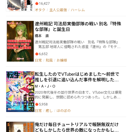
茶川綴人は“エロ”が付く漫画家だ。一日のほとんどを
16,427
創作活動に充てている。 夢は印税だけで暮らせるぐら
オタク
/
主人公最強
/
ハーレム
い売れること。でも、未だ安定した生活には程遠い。
何故なら綴人は“売れない”エロ漫画家だから。 所持
金、三百円。 家賃代、二万五千円。 また、滞納するの
遼州戦記 司法局実働部隊の戦い 別名『特殊
か……。 いや、それだけはダメだ。二ヶ月連続は避け
な部隊』と誕生日
たい。 じゃあ、どうすればいい？ どうすれば家賃を滞
納せずに済む？ 悲しいかな、その答えは既に出てい
橋本 直
る。 「……日雇いバイト、行くしかないよなぁ」
遼州戦記司法局実働部隊の戦い 別名『特殊な部隊』
第五部 地球人に侵略された惑星『遼州』の『モテな
い宇宙人』遼州人の青年・神前誠（しんぜん まこと）
6,652
が、司法局実働部隊機動部隊第一小隊――通称『特殊な部
日常
/
和風
/
お嬢様
隊』に配属されて、半年が過ぎようとしていた。 銃も
法術も、そしてこの職場の常識も、誠にはまだどこか
一般社会と完全にずれている。だが周囲の面々は、そ
転生したのでVTuberはじめました〜前世で
んな新米を容赦なく『部隊のノリ』へ引きずり込むこ
推しを引退に追い込んだ事件を解明した
とに容赦がない。 無表情で的確、戦場では鬼なのに日
常では不器用な小隊長カウラ・ベルガー大尉。 185cm
い〜
M・A・J・O
の長身に糸目の笑顔、豪快さと悪ノリを両立させる運
2020年代後半の並行世界の日本で、VTuber文化は爆発
用艦『ふさ』艦長アメリア・クラウゼ中佐。 上流貴族
的に発展し、世間に認められつつあった。 しかしある
の生まれで暴力サイボーグ、誠を蹴って起こすのが朝
時、白鳥かなの推しているVTuberがとある事件により
の挨拶な西園寺かなめ大尉。 そして彼女の妹で、誠の
5,958
引退を迫られることになる。 かなはそのことがショッ
『許婚』を自称する完璧美貌の少佐・日野かえで――ただ
日常
/
癒し
/
ほのぼの
クで周りが見えておらず、外出中車に轢かれて死亡
し趣味と執着が致命的に『異常』。 舞台は年末。訓練
し、2010年代の世界に転生した。 この時代には技術が
帰りに降る雪、カウラがこの世界に出ての『9回目の1
成熟していたが、VTuber文化はまだ存在していなかっ
2月25日』という事実が明らかになったことがきっか
俺だけ毎日チュートリアルで報酬無双だけ
た。 かなは前世の記憶が残っていたため未来の知識を
けで、アメリア主導のクリスマス会が誠の実家『神前
どもしかしたら世界の敵になったかもしれ
活かして、多様性と革新の方向へとコミュニティを導
一刀流道場』で開催されることになる。 剣の家に、軍