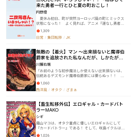
ファイア】伝説の総長であり、理央の前世でもある早
ク兄妹と幼なじみ。そして異世界の住民である木の化
られただけで、レベルの上限解放も隠し職業も無くこ
来た勇者一行とひと夏の町おこし！
乙女花林【さおとめかりん】の人格が潜んでいること
け物やお人好しな神官、それにツンデレ半魔など、見
れが最終到達点らしい、すすむは言いしれない喪失感
だった！ 緊張や羞恥などで胸がドキッとした瞬間、花
た目も個性も様々な種族や住民たち！ どうにか元の世
円野燈
の中15年目にして初めてストーリーを進める事を決意
林が表に出てしまい「告白」どころか「タイマン」に
界に帰る方法を探しながら、見え隠れする彼らの抱え
する イベントの中でヒロインを設定する画面で進は
夏休み初日、町が突然ヨーロッパ風の町とミックス
なってしまうのが理央の最大の悩みだった。 一方、蓮
る問題や心の闇。降りかかるトラブルや困難を解決す
【さつき】【しずく】とバイトの後輩をイメージして
状態になった！ よく見れば、アニメ『運なし勇者』
にも誰にも言えない秘密があった。実は女装が大好き
ると共に、少しずつ成長していく物語。 これはそんな
設定する ゲームイベントでヒロインを守るため最初の
に出てきた町そのもの！？ しかも住人だけでなく、
な“男の娘”であり、さらに「血羅堕威・瑠璃亜」を復
彼らの織り成す、ドタバタ異世界転移のシスコンファ
1,309
小ボスと戦うがレベル最強のすすむはあっさり敗れる
魔族討伐の旅の途中の勇者一行まで転移して来た！
活させて、その総長に君臨したいという厨二病を通り
ンタジー！！ ……なのかもしれない。 お気軽にブック
日常
/
集団転移
/
JK
それだけでなくゲームもバグって進められない・・・
二次元とミックスした町はまたたく間にSNSで話題に
越して痛すぎる野望まで抱えていたのだ！ 前世の不良
マークや評価、レビューや感想等頂けると今後の励み
絶望の中コンビニナイトに向かうが、五月と雫が不審
なって、ファンも観光に来るし、これはもう町おこし
娘VS現世のオタク女子高生VS暴走族復活に燃える男
になります。 また、伏線についての考察なども大歓迎
者に襲われてる 進は助けに入るが、不審者により致命
をするしかない！ コラボ商品作って、勇者一行とフ
の娘先輩。 三つ巴の〝こじらせ〟ドタバタラブコメ、
です。 よろしくお願いします。 ※こちらの作品は『カ
無敵の【着火】マン ～出来損ないと魔導伯
傷を負うと【真実の玉】が発動する 気が付くとそこ
ァンミーティングだ！？ 状況に慣れたと思ったら、
ここに開幕だァァァ！夜露死苦！！
クヨム』様、『ノベルアップ＋』様、『テラーノベ
爵家を追放された私なんだが、しかたがな
は、そこは現実とよく似た平行世界だった
今度は『ライオン嬢』のキャラまで転移して来ちゃっ
ル』様にも掲載しております。
て、テレビ局のロケ中に乱入！？ でも、なんだかん
いので唯一の攻撃魔法【着火】で迷宮都市
川獺右端
だで和気藹々 盆踊り祭もファンサで大成功！ 町お
で成
「お前のような初歩魔法しか使えない出来損ないは、
こしは平和に続いていく……はずだった。 謎の魔族
伝統あるデズモンド魔導伯爵家には要らぬっ！！ こ
の子供と、突然現れた魔王城。そしてあの人が裏切
の家から出て行けっ！！」 攻撃魔法を一つも覚えてい
り！？ そのおかげで町は大ピンチに！ ところが、
1,060
なかったマレンツは魔導伯爵家を追放されてしまう。
ピンチはそれだけじゃなかった！ 大変な問題まで発
西洋風
/
オタク
/
ざまぁ
「父上、お考え直し下さい、私は魔法によって領内経
覚して、どうなる町おこし！？ ※サブジャンル【都市
営に貢献しております」 と、説得しても伯爵は聞く耳
ファンタジー】ですが、当てはまるジャンルがなかっ
を持たない、それどころか従兄弟を次代の当主に据え
たので仕方なく選択してます。本当は【田舎町を舞台
【畜生転移外伝】エロギャル・カードバト
ると言いだすのだった。 「はっは、貴様のような出来
にした自称ご当地現代ファンタジー】です ※作品要素
ラーMAKO
損ないはこの家から出て行け、デズモンド家の当主に
に【集団転移】を選択してますが、実際は【異世界か
は、三属性に適正があり、四階層までの攻撃魔法が使
ら現実世界への逆転移】です ※方言をたまに使ってい
シギ
えるこの俺ビオランテこそふさわしいのだっ！」 全て
るので、後書きで補足してます ※小説家になろうにも
霜山マコは、オタク童貞に優しいエロギャルにして
を失ったマレンツは伯爵家を出て平民として旅立つの
投稿済です ・たまに絵文字使って自由に書いてます
『カードバトラー』である！ そして、咲島イクルは、
であった。 実はマレンツが攻撃魔法を覚えていないの
この世で最も危険な性欲モンスター、童貞カードゲー
には理由があった。 彼は小さい魔法を高度に応用して
1,026