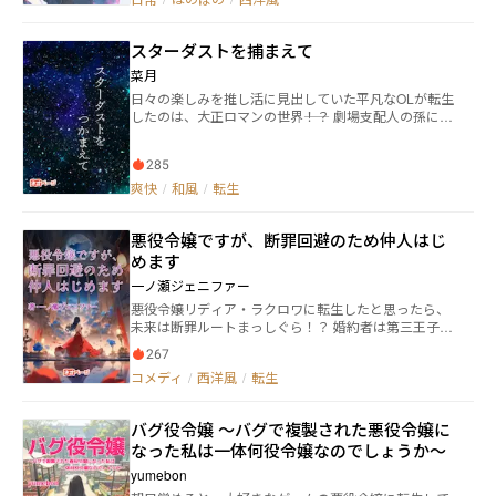
スターダストを捕まえて
菜月
日々の楽しみを推し活に見出していた平凡なOLが転生
したのは、大正ロマンの世界――！？ 劇場支配人の孫に転
生した主人公・凛は、男優のみで構成される星屑歌劇
団を、前世の推し活で培った知恵を総動員して発展さ
285
せることに。 【登場人物】 鷹司凛＜たかつかさ りん
＞（16） 大正24年という架空の世界に転生した主人
爽快
/
和風
/
転生
公。前世は熱狂的な俳優オタクのOL（28） 劇場支配
人を務める祖父の後を継ぐために、新・帝國劇場で世
悪役令嬢ですが、断罪回避のため仲人はじ
話役見習いを始める。 天音礼央＜あまね れお＞（2
0） 凛が転生した先の世界の［星屑歌劇団］の若きト
めます
ップスター。俺様で横暴な性格。 松本忍＜まつもと
一ノ瀬ジェニファー
しのぶ＞（30） 新・帝國劇場の世話役。クールで優
悪役令嬢リディア・ラクロワに転生したと思ったら、
秀。 黒曜愁＜こくよう しゅう＞（20） ［星屑歌劇
未来は断罪ルートまっしぐら！？ 婚約者は第三王子、
団］の二番手スター。礼央の️良き理解者で芝居上は相
学園編ではライバル出現、最悪の場合は破滅コース
棒。 東雲大臣 病床に臥せっている領主にかわり、この
267
——。 そんな未来を絶対に回避したいリディアは、王
世界の実験を握っている大臣。 新・帝國劇場と星屑歌
コメディ
/
西洋風
/
転生
家の縁談を仲介する“国家認定仲人”になれば、断罪イ
劇団を目の敵にしており――！？
ベントを合法的に折れると気付く。 幸い、前世は人事
部所属。数々の採用経験で「人を見る目」だけは鋭
バグ役令嬢 ～バグで複製された悪役令嬢に
い。 なら使おう、ゲームの攻略対象を面接し別の女性
なった私は一体何役令嬢なのでしょうか～
を紹介だ！ ◆王子の婚約を“破談”ではなく“婚約移譲”で
破滅回避！ ◆縁結びの実績２件で国家自覚資格GET＆
yumebon
貴族専門の結婚相談所開設！ ◆合法推し活ルート開