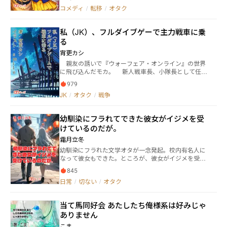
ムオタクの『男子学生』であーる！ もうこれ以上の説
領の内政に貢献していたのだ。 彼を追放した事でデズ
コメディ
/
転移
/
オタク
明などいらん！ そんな2人の間で、エロッティでスケ
モンド領はみるみるうちに落ちぶれていく。 一方マレ
ベッティなことが起きないわけがぬぁい（断言）！ こ
ンツは迷宮都市に行き冒険者となる。 彼は規格外の性
こに、あのネオページに新星のごとく登場した、純文
能の【着火】（ティソダー）で成り上がっていき『無
私（JK）、フルダイブゲーで主力戦車に乗
学『畜生転移』を混ぜ込んだらどうなるか！ もはや、
敵の【着火】マン』の二つ名を付けられるのであっ
る
これは性欲モンスターと畜生たちの融合（フュージョ
た。 三千年前に世界に刻みこまれたアセット魔法の謎
ン）である！ この小説はぜひとも親御さんや親戚一同
とは、マレンツの魔術の真理を追求するという願いは
宵更カシ
が介した席で、大きな声で朗読して頂きたい！ 何を言
叶うのか！ そして迷宮都市に魔王軍がせまる！！
親友の誘いで『ウォーフェア・オンライン』の世界
ってるのか分からないと思うが、作者も何を言ってる
に飛び込んだモカ。 新人戦車長、小隊長として任せ
のか分からない。 あらすじってなに書けばいいのよ？
られた部隊は……酔っ払いドライバーに女誑しとお嬢
小説より難しくね？ そもそもこんなとこまで読むヤ
979
様？！ 我の濃いメンバーと劣化ウラン弾で送る私の
ツいなくね？ そもそもまともに小説読んでる人いない
JK
/
オタク
/
戦争
タフで爆音の轟く日々が始まるっ！
んだから何書いてもいいんじゃね？ そもそも小説をAI
に読ませ、雑に要約させて読む手間省いてるヤツもい
んじゃね？ ってな感じの、捻くれた作者がまたまやフ
幼馴染にフラれてできた彼女がイジメを受
ルスロットで送る、『畜生転移』の外伝物語なのであ
けているのだが。
ーーる！！
霜月立冬
幼馴染にフラれた文学オタが一念発起。校内有名人に
なって彼女もできた。ところが、彼女がイジメを受け
る羽目に。その解決を図る過程で、衝撃の事実が発覚
845
する。
日常
/
切ない
/
オタク
当て馬同好会 あたしたち俺様系は好みじゃ
ありません
こま