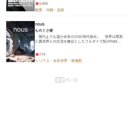
イヤーに選ばれた彼は開発元の企業を訪れるが⋯⋯ヘ
ド深夜。 サ終前日にもかかわらず、見知った顔は誰も
2,480
ッドマウントディスプレイをかぶってログインした途
ログインしておらず、懐かしい仲間と会うことはでき
腹黒
/
冷静
/
追放
端、視界に入ったのはあまりにもリアルすぎるゲーム
なかった。 がっくりと肩を落としていると、『オーラ
世界だった。しかも、自らは前作で閑職に追いやられ
ムオンライン』のGMを名乗る≪オーラム≫という人物
た王国騎士のひとりで、開始直後に追放される羽目
からDMが届く。 最初は怪しむも、話を聞いているう
nous
に⋯⋯。無職から始まるハードモードをプレイするし
ちに、『オーラムオンライン』サ終の後に始まる新サ
かない状況だが、ゲーマー魂と持ち前の知識を騒動員
ものぐさ卿
ービス『オーラムオンラインPhase.2』に興味を持っ
して窮地に陥った騎士職の再興を決意する。 「至高の
ていく。 ≪オーラム≫が有海に連絡を取った理由、そ
現代よりも遥か未来の2090年代後半。 世界は現実
魔術師」はやり込み要素多数、フリーシナリオによる
れは――。 5年務めたブラック企業が潰れ、今まさに無職
と異世界との交流を舞台としたフルダイブ型VRMMOR
マルチエンディングで真のエンディングと呼ばれてい
になろうとしている有海に対して『オーラムオンライ
PG、nous【ナウス】を中心に動いていた。 この世
るものはひとつしかないといわれている。近接戦闘や
ンPhase.2』へ就職しないか、というお誘いだった。
界を現在実質的に支配し管理しているのは国ではなく
詠唱時間が弱点だった魔術師は、無詠唱での魔法発動
『オーラムオンラインPhase.2』内で新ユニーク職業
114
十大財閥、通称十王という企業組織。 十王、そして
が可能となる魔道具を開発し作成することが最適解だ
『配信者《ストリーマー》』として活動するために、
nousの開発者であるカノラ・リールという人物を中心
シリアス
/
未来世界
/
群像劇
った。主人公はそれに早い段階から気づき、素材収集
有海はスカウトされたのだった。 これは24時間フルダ
に生まれたこのゲームにより、様々な生活の中にVRと
や錬金スキル、魔法陣の小型改良化にターゲットを合
イブ型VRMMOの中で、元アイドルプリーストの≪ア
AR、そしてnousが多く浸透していく中でゲーム内で
わせてプレイしていたのだ。それによって従来戦闘職
ルミ≫ちゃんが『配信者《ストリーマー》』として活
の実力が現実世界にも影響しその広がりを見せてい
の花形だった騎士の支援担当（閑職）から脱却し、立
躍していくお話。 『配信者《ストリーマー》』が世界
た。 しかし、それは日本時間の2097年を迎えた瞬
場を逆転させて魔術師の地位を至高の位にまで昇格さ
を救う、かもしれない？
間、世界から約20億余りのプレイヤーがゲーム内へと
せたのである。しかし、続編となる「騎士の逆襲」で
閉じ込められてしまったのである。 ナウス内に捕わ
は、前作で閑職に追いやられた騎士職の復興がテーマ
れたプレイヤーへと課せれたこの世界からの脱出条件
に掲げられていた。閑職に追いやったプレイヤーが自
はゲーム内に出現した新たな3つのダンジョンを期間内
ら事態を収拾するとは皮肉なハードモードである。
に全て攻略する事。 その期日、2100年を迎えるまで
の僅か3年。 ゲーム内に多くのプレイヤーが閉じ込
められ世界は大きな混乱に陥るが、十王及び各国政府
は対策本部を配置し各ダンジョンの攻略へと動き始め
る。 彼等はゲーム内で傘下に置く大規模ギルドと連
携し一日も早いデスゲームからの開放に向けて動きつ
つあった。 しかし国同士、そして十王内で様々な思