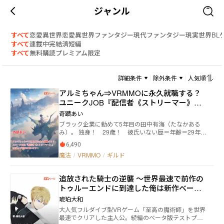
ジャンル
すべて
恋愛
異世界恋愛
異世界ファンタジー
現代ファンタジー
現実世界
BL
すべて
連載中
完結済
短編
すべて
無料
購読
プレミアム限定
詳細条件
除外条件
人気順
アルミちゃん⇒VRMMOに永久就職する？
ユニークJOB『配信者《ストリーマー》』
になって世界を救います！
奇蹟あい
ブラック企業に勤めて5年目の田中有海（たなかある
み）。 独身！ 29歳！ 彼氏いない歴＝年齢＝29年！
深夜3時。 今日はひさしぶりに会社に泊まらず、家に
6,490
帰れることになった有海。 帰宅途中のメールチェック
魔法
/
VRMMO
/
ギルド
で、VRMMO『オーラムオンライン』のサービス終了
のニュースを知る。 しかもなんと明日の昼12時にサ終
するらしい。 『オーラムオンライン』は、有海が学生
追放された騎士の逆襲 ～世界最速で前作の
時代に留年してまで熱中してプレイしたフルダイブ型
トゥルーエンドに到達した俺は新作ベータ
のオンラインゲームだ。 有海は当時、アイドルプリー
スト≪アルミ≫ちゃんとして、ちょっとした有名人だ
版でゲーム内転生し無双する～
琥珀大和
ったのだ。 サ終のニュースを目にして、強烈に懐かし
大人気フルダイブ型VRゲーム「至高の魔術師」を世界
さを覚えた有海は、ひさしぶりに『オーラムオンライ
最速でクリアした主人公。続編のベータ版テストプレ
ン』の世界へとダイブする。 しかし、時刻はド深夜も