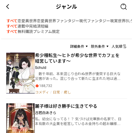
ジャンル
すべて
恋愛
異世界恋愛
異世界ファンタジー
現代ファンタジー
現実世界
BL
すべて
連載中
完結済
短編
すべて
無料
購読
プレミアム限定
詳細条件
除外条件
人気順
希少種転生～ヒトが希少な世界でカフェを
経営しています～
Schuld
数千年前、本来混じり合わぬ世界が衝突する巨大な
災害があった。混じり合って新たに生まれた地は過酷
な環境で高次の種族しか生存が適わず、独自の文化形
188,732
態を持って文明を再スタートするしかなかったが、安
コメディ
/
日常
/
癒し
定期に入った今、一つの種族が滅びに瀕していた。
ヒト。災害以前は一つの世界の支配種族であったが、
世界合一後の環境と戦争に敗れた種族は他種族国家に
麗子様は好き勝手に生きてやる
併呑されたが、その脆い構造、短い寿命、才ある個体
とそうでない個体の極端な差から徐々に減少。現在の
古芭白あきら
生存数は十万を割り、最早少数民族と化していた。
私、幼女になってる！？ 気づけば元華族の名家で、日
一方でヒトは小さくて脆弱ながら、混じり合った世界
本有数の大企業を経営しているお金持ちの超お嬢様、
の他種族からは「可愛らしい」と呼ばれる容姿から珍
清涼院麗子に転生してた。これって富と権力と美貌を
重されるようになり、別の需要が生まれる。接するこ
約束された人生イージーモードってやつじゃない。 や