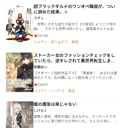
の「ダイヤモンドブレイカーズ」が、徐々に知名度を
流、時にはこの世界で一緒に買い物など。 我が家の
超ブラックギルドのワンオペ職員が、つい
上げている事も彼女のストレスと嫉妬を増加させる原
未来はどうなる！？ この作品はハーメルンにも転
に辞めた結果。Ⅱ
因となっていた。 そんなある日、来夢の前に青年と
載しています。
幼女が現れる。 青年は言った。 「―貴女の孫だ
ラディ
よ。突然で悪いんだけどさ、俺の娘をしばらく預かっ
世界に大きな変化が起きた【大変革】より二十年の
てくんない？」 幼女は言う。 「―貴女の曾孫な
後。 それでも世界は続いたし、冒険者ギルドもあっ
のじゃ！ひいおばあ様！お世話よろしくな！」 あり
た。 魔物と戦い人々を救うかつての冒険者に憧れた
得ない状況に来夢は叫ぶ！ 「ギャルバンで昭和特撮
24,169
少年は田舎から飛び出した。 しかし、小心者な少年
ヲタの私が、突然ひいおばあちゃんになったんだ
コメディ
/
成り上がり
/
無双
は冒険者にはならず、ギルドの職員になってしまっ
が！？えっ？マジでー！！？？」 これは、ある日突
た。 憧れて夢を見て焦がれた冒険者たちはおらず、
然、曾孫を名乗る幼女と暮らす事になった1人のバンド
現実に生きるのは怠惰な落伍者たちだった。 それで
少女の笑いアリ、涙アリ（ホント？）の日常生活を描
ストーカー女のファッションチェックをし
も夢を捨てきれない少年は職員を続けて、やがて青年
くという予定の物語であったりするのである！！（多
ていたら、逆ギレされて異世界転生しまし
になった。 しかし、青年の働くギルドはブラックど
分）
ころか超ブラック。 ワンオペで働き続けた青年は。
た。
奇蹟あい
ついに、辞めることにしたようだ。 青年が辞めた
【ネオページ契約作品です】 「勇者様！ あなたは運
ことによる影響、辞めた青年の活躍による影響。 影
命の人です。私の婿になって国を救ってくださいま
響は伝播し様々な影響を生む。 その伝播して行く影
せ」 ラブロマンス作品かな？ と思わせるような一文
響の果てにある、結果とは。 本作は 『超ブラック
23,641
から始まる――。 ≪ストーカー女 vs ファッションチェッ
ギルドのワンオペ職員が、ついに辞めた結果。』の続
コメディ
/
シリアス
/
転生
ク男≫ 一切かみ合うことのない2人による激しい（ラ
編となります！ よろしければ前作も併せてお読みい
ブ？）バトルがここに開幕⁉ 巻き込まれ系転生勇者・
ただけると幸いです。 ※閲覧モードは原稿モードを
鳥居光太（コータ＝トリィ）が、ストーカー女・ルナ
推奨、縦組み横組みは両対応しています。 ※この物
姫の護衛は楽じゃない
リスの国を救う？ 若干、中二病が入っているコータく
語は、法律・法令に反する行為を容認・推奨するもの
んも大満足（？）の異能力バトル＆異世界転生ファン
しけもく
ではありません。
タジー！ ※ファッション対決あり、場外乱闘（アルバ
虚無と倦怠、惰性の海に沈みながら、たった一人でダ
イト先乱入）あり、聖剣アルデギオンによる攻撃あ
ンジョンに潜り続ける少年がいた。 そんな少年に、声
り！ ※もちろんラブもコメディーもあるよ！ ～～～～
をかける男がいた。 どうやら少年のことをずっと観察
～～ 「ファッションチェックで100点がでれば、婿に