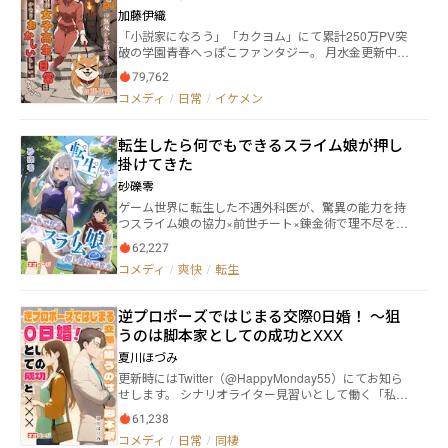
に婚約者の第三王子に光里と敵対するヒロイン。 皆を
加藤伊織
巻き込みながら光里は断罪回避からの悪役令嬢溺愛エ
「小説家になろう」「カクヨム」にて累計250万PV突
ンドを目指す！ ※連載再開時にはお知らせしますので
破の学園青春へっぽこファンタジー。 月水金更新中で
ブクマお願いします
す。 サンバ仮面、ダメステアイドル、【柴犬？】いい
79,762
え、一番おかしいのは主人公！ これは、ダンジョンが
コメディ
/
日常
/
イケメン
当たり前にある世界の中で、冒険者科在籍なのにダン
ジョン一辺倒ではない女子高生の、かなーりおかしい
日常を描いています。 県立高校冒険者科の女子高生・
転生したら何でもできるスライム娘が押し
柳川柚香（やながわ ゆずか）は友人と訪れたダンジ
掛けてきた
ョンで首輪を付けていない柴犬に出会う。 誰かが連れ
てきたペットの首輪が抜けてしまったのだろうと思っ
砂礫零
た柚香は、ダンジョン配信をしながら柴犬を保護しよ
ゲーム世界に転生した不遇外科医が、驚異の能力を持
うとするが、「おいで」と声を掛けて舐められた瞬間
つスライム娘の協力×前世チート×錬金術で理不尽を切
にジョブ【テイマー】と従魔【個体α】を得たという
り抜け、平和な生活を手に入れるまでの物語。もっと
アナウンスが流れた。 柴犬はめちゃくちゃ可愛い！
62,227
も、最大の理不尽は尽くし系スライム娘がかわいすぎ
でもこれ本当に柴犬なの？ でも柴犬にしか見えない
コメディ
/
爽快
/
転生
て困る点だけど。 【詳しいあらすじ】 ―― 14歳で母親と
し！ そして種族を見たらなんと【柴犬？】って！
死に別れて以来、努力を重ねて外科医となった田辺林
なんでそこにハテナが付いてるの!? ヤマトと名付けた
大朗（リンタロー）。 だが手術中に父親が心筋梗塞で
【柴犬？】は超絶力持ちで柚香を引きずるし、魔物の
逆プロポーズではじまる交際0日婚！ 〜狙
亡くなったことをきっかけにPTSDと鬱（うつ）を発
魔石も食べちゃうなかなかの【？】っぷり。 見ている
うのは脚本家としての成功とXXX
症、手術ができなくなり、病院をやめる。 内科医とし
分には楽しいけれど、やってる本人は大変なダンジョ
て再起を図ろうとするも直前、ストーカーに刺されて
ン配信は盛り上がりを見せ、なんと一晩で50万再生と
夏川ほづみ
生命を失う―― 目が覚めたら、幸せだった子どものころに
いうとんでもない事態を引き起こす。 アイドルを助け
更新時にはTwitter（@HappyMonday55）にてお知ら
プレイしていたゲームにそっくりな世界にいた。 せっ
たり謎のサンバ仮面が現れたり、柚香の周囲はトラブ
せします。 シナリオライター見習いとして働く「私」
かくなら好きなことをして皆の役に立ちつつ平和な生
ルだらけ。（原因として本人含む） しかも柚香は、そ
こと椿井 薫（27歳）。 心も体もすり減っていたある
活を送りたい。 錬金術師として第一歩を踏み出した主
もそも冒険者になりたくて冒険者科に入ったのではな
61,238
日、酔っ払いに絡まれたところを、ひとりの男性に助
人公の前にあらわれたのは、なんと、しゃべる水たま
かったのです！ そこからもう周囲に突っ込まれてい
コメディ
/
日常
/
同棲
けられる。 長身で、整った顔立ち、そして洗練された
り。 なんで水たまりが、しゃべるんだ？ ―― 現実主義な