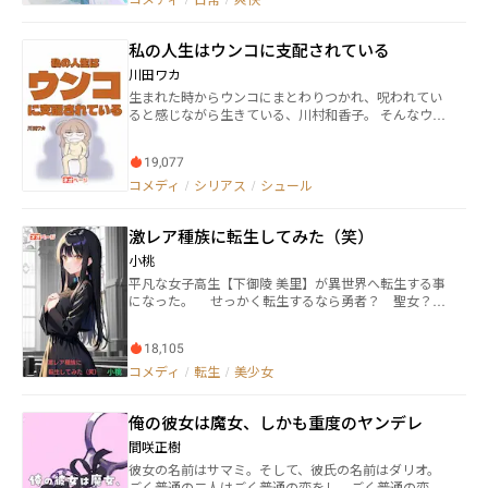
る中で、奈美は果たして自分の心を取り戻せるのか。
私の人生はウンコに支配されている
川田ワカ
生まれた時からウンコにまとわりつかれ、呪われてい
ると感じながら生きている、川村和香子。 そんなウン
コに支配されている、私の愛と苦しみと戦いの赤裸々
エッセイ小説です。 ※病気療養中のため一時更新停止
19,077
致します。 ※24話を更新し、リストバンドの表記を付
け足しました。 ※実話を元にしたエッセイ小説で、セ
コメディ
/
シリアス
/
シュール
ミフィクションの話も含まれます。 ※この作品の一部
には汚いウンコ描写が含まれます。
激レア種族に転生してみた（笑）
小桃
平凡な女子高生【下御陵 美里】が異世界へ転生する事
になった。 せっかく転生するなら勇者？ 聖女？
大賢者？ いやいや職種よりも激レア種族を選んで、
楽しい異世界転生ライフを楽しむ物語です。
18,105
コメディ
/
転生
/
美少女
俺の彼女は魔女、しかも重度のヤンデレ
間咲正樹
彼女の名前はサマミ。そして、彼氏の名前はダリオ。
ごく普通の二人はごく普通の恋をし、ごく普通の恋人