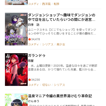
通の高校二年生。 ある日の登校途中に異世界へと召喚
コメディ
/
西洋風
/
転移
されてしまった。 少しばかり運が悪いことは自覚して
いたが、それがまさかの巻き込まれ召喚。 魔王討伐が
目的の勇者候補として召喚された三人とは違い、特別
ダンジョンショップ～趣味でダンジョンの
な職業チートを与えられることなく異世界に召喚され
中で店を出していたらいつの間にか迷宮七
てしまう。 大勢のステータスに表示されたレベルは
『１』 職業は『その他』。 スキル欄には『覚えること
不思議に数えられてました。
四季 訪
が出来ません』。 そんな役立たずの大勢は魔王討伐ど
ユニークスキル【どこでもショップ】を使ってダンジ
ころではないので、普通に冒険者として生活すること
ョンの中でひっそりと商いをすることが僕の趣味だっ
に。 しかし、神様によって与えられていたおかしな加
た。 そんなある日、僕の店に有名美少女ダンジョン配
護によって、本来なら後から取得出来ないはずのスキ
34,478
信者が現れて、偶然、目の前で泥棒をフルボッコにし
ルを魔物のもの限定で手に入れることが出来るように
コメディ
/
シリアス
/
美少女
たことによって僕の店が大バズリ。 それもどうやら迷
なっていた。 これは、常識外れのファンタジー世界
宮七不思議とやらにいつの間にか数えられていたらし
で、モブが裏道から最強になっていくまでの物語。
く、それが配信に乗ったものだからダンジョン配信界
ガランドゥ
隈は大賑わい。 うーん、別にお金に困っている訳では
ないけど、ネットの盛り上がり方が面白いから配信者
扇屋
たちウェルカムでいこう。 あ゛？金はちゃんと払え
水、土曜日更新！2020年。空虚な日々を過ごす粳部
よ、っておい、どこ行きやがる、、、カネェ゙！！置い
音夏はある日、かつて憧れていた先輩、藍川から会い
てけぇぇえええええ！！ コメントを気軽に送ってくれ
たいと誘いを受けて彼の家に訪問する。謎だらけな彼
ると嬉しいです 全部返信します。 たまに重要設定だっ
の素性が気になる粳部だったが、夜になり駅まで送る
たり、小話が漏れ出すことがありますのでガチャ気分
34,230
と言われる。しかしその夜、二人は街を喰らう異形の
で送ってください笑
怪異に襲われ、彼女は命を奪われかける。藍川は人外
コメディ
/
切ない
/
シリアス
の力で応戦するが、粳部は怪異の不意打ちによって致
命傷を受けてしまう。しかし、彼女は突然謎の力を手
温泉マニア令嬢の異世界湯けむり革命記
に入れて…… 藍川の正体は何なのか。粳部に宿った
力とは。 これは180年に渡るおとぎ話。 第2部
けんゆう
『赤の火鼠』が連載中！ ガランドゥのHP→https://ougi
【7/24 Gコミでコミカライズ連載開始‼️】男爵令嬢ユー