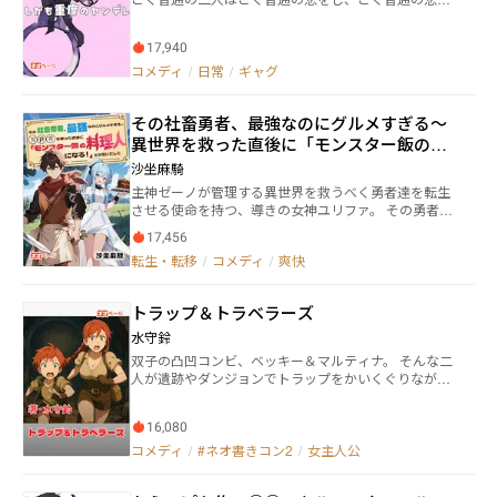
になりました。でも、ただ一つ違っていたのは……彼
女は魔女だったのです。しかも重度のヤンデレでし
17,940
た。
コメディ
/
日常
/
ギャグ
その社畜勇者、最強なのにグルメすぎる～
異世界を救った直後に「モンスター飯の料
理人になる！」とか言いだした
沙坐麻騎
主神ゼーノが管理する異世界を救うべく勇者達を転生
させる使命を持つ、導きの女神ユリファ。 その勇者の
中に『日野 明澄（アスム）』という男がいた。 アスム
17,456
は強き想念を持ち善行により導かれた社畜のおっさん
転生・転移
/
コメディ
/
爽快
だ。 この時、ユリファは大した期待もせず、アスムを
14歳の頃の姿に戻し異世界へと転生させた。 しかし五
年後。 アスムが魔王城でラスボスである邪神を討伐し
トラップ＆トラベラーズ
たことで状況は一変する。 主神ゼーノより「これは快
挙です！ すぐ地上に降りて確認しなさい！」と命じ
水守鈴
られ、ユリファは様子を見に降臨した。 何故なら異世
双子の凸凹コンビ、ベッキー＆マルティナ。 そんな二
界の平和に最も貢献した勇者は「神になれる権利」が
人が遺跡やダンジョンでトラップをかいくぐりなが
与えられるからだ。 そして久しぶりに再会した勇者ア
ら、お宝目当てにドタバタするコメディよりの物語。
スムは、凛々しいイケメンへと変貌を遂げていた。 ユ
リファはアスムに一目惚れし「共に神になりましょ
16,080
う！」と誘う。 しかしアスムはきっぱりとユリファこ
コメディ
/
#ネオ書きコン2
/
女主人公
う言い放った。 「俺は神になどならん！ セカンドラ
イフはモンスター飯の料理人になる！」 ――と、 何を隠そ
うアスムは常軌を逸したグルメ志向を持つ勇者だっ