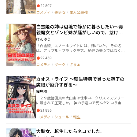
していたらしく、気になっていたらしい。そしてその
なって国を救う約束を？」 「知らん知らん！ 見た目
22,807
男はこう言った。 「お前、ウチで仕事やらねぇか」 そ
がタイプでも、ストーカー女と結婚する気なんてない
うして流されるまま、少年は男の世話になる。 男の元
コメディ
/
美少女
/
主人公最強
よ」 なーんて言っていたら……そうです。刺されます
で仕事を熟すうち、少年の瞳の色も幾分マシになって
よね。 「ストーカーにはかかわるな」という姉のあり
いった。 荒事ばかりのその仕事が、しかし、かつて何
がたい言葉を無視したせいでしょうかね。 そんな反省
白雪姫の姉は辺境で静かに暮らしたい〜毒
も護れなかった少年に生きる意味を与えていた。 数年
をしてももう遅いですよ……。 気づいたら、異世界転
後、少年に新たな任務が与えられる。 それはとある令
親魔女とゾンビ妹が騒がしいので、怠け者
生しちゃっていました。 本作の見どころは、ジレジレ
嬢の護衛。安全が確保されるまでの間、共に学園へ通
公爵との激甘スイーツ生活を死守しま
感満載の恋の行方……？ そして次々に現れるヒロイン
けんゆう
い護衛する。 少年は二つ返事で仕事を引き受ける。特
す！〜
候補たち。 これはハーレムモノなのか？ いいえ、違い
「白雪姫」スノーホワイトには、姉がいた。 その名
に変わりのない、いつもどおりの仕事だと。 だが上司
ます。 嫉妬に狂う超重めヤンデレストーカー女の攻撃
は、アップル・ブラックモア。 絶世の美女ではなく、
である男は言った。 「ちなみに女子校だから。お前女
を回避しつつ、たくさんのヒロイン候補たちとお近づ
魔法の才能もない。 平民育ちの義理の姉。 魔女の母親
装してメイドね」 こうして、少年の苦難の日々が幕を
きに……なれるといいね？
22,459
に育児放棄されて、下働きと家事を押し付けられなが
開けた。
コメディ
/
ダーク
/
ざまぁ
ら生きてきた彼女。 母親が国王の後妻になり、アップ
ルもある日突然、政略結婚の駒として使われる。 アッ
プルの夫になったのは、義妹・スノーホワイトの元婚
カオス・ライフ ～転生特典で貰った魅了の
約者。辺境の怠け者公爵だった。 アップルを冷遇し、
魔眼が厄介すぎる～
興味も示さない公爵。 ところが―― 「……このタルト、な
んかうまくね？」 アップルの唯一の趣味・スイーツ作
霧島樹
りで、なぜか公爵が懐きはじめて!? 一方その頃、スノ
２９歳警備員の大山圭は仕事中、クリスマスツリー
ーホワイトは死と復活を繰り返し、民衆を率いて革命
に潰されて圧死した。 神の手違いで死んだという圭
戦争を始めていた――!? 王妃軍VS革命軍の大激突。 戦況
は、異世界の神に特典として『魅了の魔眼』を貰い、
のカギを握るのは……アップルの手作りスイーツ⁉ 魔
21,836
別人の姿で転生する。 だがその魔眼は、目を合わせ
力なし、ルックス普通、家事が取り柄の地味姉が、ス
コメディ
/
シュール
/
転生
ると勝手に発動する厄介なものだった。 圭は異世界
イーツと根性で国を救うまでの、ちょっと甘くて、切
で神様から貰った魔眼に振り回されつつも、混沌とし
ない物語。
た第二の人生を生き抜いていく。
大聖女、転生したらネコでした。