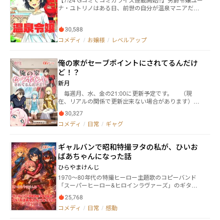
ya.jimdofree.com/ カクヨム版→https://kakuyomu.jp/wo
ナ・ユトリノはある日、前世の自分が温泉マニアだっ
rks/16818093094498790037 小説家になろう版→http
たことを思い出し……そしてふと気づいた。この世界
s://ncode.syosetu.com/n9447kc/
って……お風呂、ないよね⁉ 風呂なき世界の異臭にパ
30,588
ニック、王宮のパーティーを秒で逃げ出すユーナ。自
宅にお風呂を作ろうとするが……？ お風呂に入るた
コメディ
/
お嬢様
/
レベルアップ
び、強くなる！ 異世界温泉を駆ける銭湯美少女ファン
タジー、ここに開湯！
俺の家がセーブポイントにされてるんだけ
ど！？
新月
毎週月、水、金の21:00に更新予定です。 （現
在、リアルの関係で更新出来ない場合があります）
「あなたの家、セーブポイントにさせて貰うから！」
30,327
「はっ？」 ある日、女神が我が家に現れ、目の前に
コメディ
/
日常
/
ギャグ
セーブポイントを設置した。 その日以来、我が家の
至る所から異世界人共が現れる。 どうやら家の玄関
やら窓やらが、異世界に繋がったらしい。 勇者、ヒ
ギャルバンで昭和特撮ヲタの私が、ひいお
ーロー、魔法少女、ドクター、カードゲーマー、エル
ばあちゃんになった話
フ、宇宙飛行士。 他にも様々な世界の、主人公と言
えそうな奴らがやってくる。 我が家のセーブポイン
ひらやまけんじ
トにデータを保存するために。 セーブ目的もあれ
1970～80年代の特撮ヒーロー主題歌のコピーバンド
ば、単に休憩所としての使用、はたまたこの世界での
「スーパーヒーロー&ヒロインラヴァーズ」のギター
旅行など。 様々な方法で活用しようとする異世界の
ボーカルである味蕾来夢【みらいらいむ】は、自身の
主人公達。 テメエら当たり前のように人の家不法侵
25,768
音楽活動が全くウケない現状に不満を抱いていた。
入してんじゃねえよ！？ 様々な世界の主人公達の
コメディ
/
日常
/
感動
同時期にデビューした中学時代の同級生オーヴァー・
交流。 時には詰みセーブをしてしまった事の相談を
ジュリエッタ（日本人）率いるアニソンコピーバンド
受け。 時にはご飯を出し、時には異世界人同士で交