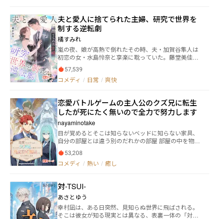
たり！ 過激な多方面オタクで若俳沼のママ、驚きの過
雰囲気をまとう男性の名前は出雲 蓮（30）。 その瞳
主人公、目の前で起こる理不尽にツッコミ入れつつ、
去を持ってたパパ、そしてダメステータスすぎてブー
に見つめられた瞬間、張りつめていた心の糸が切れて
授かった特典能力と前世の知識をフル利用して人助け
トキャンプさせられる口の悪いリアル癒やし系アイド
夫と愛人に捨てられた主婦、研究で世界を
── 気づけば私は、彼にプロポーズ！ さらに、一緒に
&無双する。 最大の理不尽は 「恩返しするまで離
ル（）に個性の強すぎるクラスメイトや先輩たち。 ひ
制する逆転劇
暮らすことに！ 穏やかな日常の中、どんどん彼に惹か
れません！」 とあの手この手で主人公を喜ばせよう
よっこテイマーの日常は、時々ダン配、日々特訓。友
れていくけれど 彼の心には、踏み込めない境界線があ
としてくる超チートなスライム娘が、かわいすぎて困
橘すみれ
達の配信にも駆り出されるし、何故かアイドル活動ま
って……。 ゆっくりと、でも確かに育っていく二人の
る件かもしれないが。 ※本作で行われている医療行為
でやっちゃったり!? 悩みがあれば雑談配信で相談も
嵐の夜、娘が高熱で倒れたその時、夫・加賀谷隼人は
関係の行方は？ ーーーーー ※タイトル略称は「逆ゼ
はフィクションです。病気・怪我の治療は医師や薬剤
します。だって、「三人寄れば文殊の知恵」だから
初恋の女・水島怜奈と享楽に耽っていた。藤堂美佳は
ロ」です。 ※セルフレイティングはSeason2以降です
師にご相談ください。 ©️砂礫零 無断複写・転載を禁止
ね！ 夏休みには合宿もあるし、体育祭も文化祭も大騒
病院に駆け込み、結婚が虚しい幻に過ぎなかったと悟
します。 Unauthorized reproduction prohibited. 版权
57,539
ぎ。青春は、爆発だー！ 我が道を行くつよつよ【柴
る。五年前、彼女は愛のために栄養学研究所を諦め、
所有。 복제 금지. 転載禁止
コメディ
/
日常
/
爽快
犬？】、本当はアイドルしたくない俳優志望のアイド
義母の冷遇と愛人の挑発に耐え続けた。しかし得たの
ルたちと共に、「50万再生の豪運シンデレラガール・
は娘の「怜奈おばさん」への信頼と夫の冷酷な裏切り
ゆ～か」は今日も全力で突っ走ります！ 他サイトにも
だった。だが亡き父の研究資料が彼女を目覚めさせ
恋愛バトルゲームの主人公のクズ兄に転生
投稿しております。
る。美佳はもはや誰の影でもない。栄養学の才覚で国
したが死にたく無いので全力で努力します
際舞台に立ち、人々の羨望を浴びる女王となる。後悔
する夫と屈辱に沈む義母、崩れ落ちる愛人に背を向
nayaminotake
け、彼女は誇らしく宣言する――「私の人生は、娘と私自
目が覚めるとそこは知らないベッドに知らない家具、
身のもの」。
自分の部屋とは違う別のだれかの部屋 部屋の中を物色
してると、自分が別人になってる事に気付く そう、こ
53,208
こは学園恋愛バトルゲーム魔都東京１９９９の世界だ
コメディ
/
熱い
/
癒し
った 俺の名前は南原譲二、都内にある中堅ソフト開発
会社のエンジニアだ、この会社は今２代目の社長が経
営を引き継ぎ業績は悪化の一途を辿ってる、メインの
対-TSUI-
仕事は大手からの業務委託とデバック、そんな俺たち
の会社は今深刻な人材不足に陥ってる 営業が取って来
あさとゆう
る案件の量に対し、対応するエンジニアの数が圧倒的
幸村凪は、ある日突然、見知らぬ世界に飛ばされる。
に足りてない 俺たちエンジニアは何時終わるとも知れ
そこは彼女が知る現実とは異なる、表裏一体の「対の
ない残業に追われ心身共に疲弊していた、しかも働き