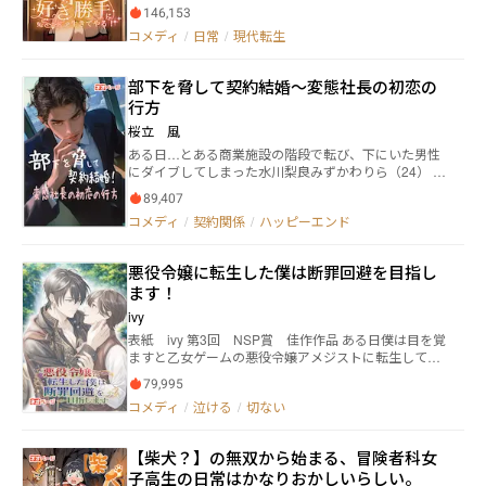
とで癒やされる愛玩動物的な立ち位置だ。 /そんな世
146,153
った超ラッキー！……と思ってた時が私にもありまし
界に転生してしまった一人の男は、祖父からヒトの血
たよ、と。 小学校で出会ったのは、前世で愛読してた
コメディ
/
日常
/
現代転生
を絶やしてはならぬという遺言を受け取り、僅かな財
少女マンガ『君にジャスミンの花束を』の登場人物達
産で市民権を買い取り、一つの道を模索する。 それ
だった！？ えっ、待って、私って、ヒロインをイジめ
即ち、穏健なハーレムを作って人口現象に僅かなりと
部下を脅して契約結婚〜変態社長の初恋の
て婚約者の御曹司から婚約破棄され家ごと没落させら
も貢献しようという険しい道。そのため、彼は人脈を
れる悪役お嬢様？ そんなのい～や～だ～。 私はあなた
行方
築くべく高級カフェを開き、多くの他種族と関わる道
達に関わらず恋に友情に青春にと人生を謳歌するか
を選ぶ。人外ヒロイン多数の陰謀系ラブコメディー、
桜立 風
ら、そっちはそっちで勝手にやってちょうだい。っ
これより開幕。 ※9/24/2025より29話移行が有料化対象
ある日…とある商業施設の階段で転び、下にいた男性
て、どうしてあんた達が絡んでくるのよ！ 取り巻きお
となりました。 告知が大変遅れて申し訳ありませ
にダイブしてしまった水川梨良みずかわりら（24） ひ
嬢様、マンガの登場人物、物語に関係ないモブまで私
ん。 一話50円前後に納まると思いますので、続きが
どく急いでいて、怪我をしていないか確認できず、咄
の周りにわらわらと。 私は破滅人生を回避して、好き
気になる! という方は作者に缶コーヒーでも奢ってや
89,407
嗟にレシートの裏に携帯番号を書いて渡し、立ち去っ
勝手に生きてやる……はずだったのに、今日もほのぼ
るつもりでご購入いただけると幸いです。
コメディ
/
契約関係
/
ハッピーエンド
てしまった。 そんな事件を気にする梨良のもとに、お
のコメディ生活を送っております。 （この作品はフィ
見合いの話がもたらされた。過去の出来事をきっかけ
クションであり、実在する、人物・地名・団体とは一
に、実家の母や姉とは距離を置いている梨良を心配し
切関係ありません） ※カクヨム、小説家になろう、ラ
悪役令嬢に転生した僕は断罪回避を目指し
た祖母からの提案だった。 優しい祖母の気持ちを無視
ノベストリートにも投稿しております（ネオページで
ます！
できず、見合いの席に行く梨良。 ところがそこにいた
先行投稿しております） ※※※ネオページ連載契約作品
のは…あの日階段からダイブして、下敷きにしてしま
【毎週火・土曜 夜更新】※※※
ivy
った男性。 そしてなんと、自己紹介を聞いて息を呑
表紙 ivy ︎︎第3回 NSP賞 佳作作品 ある日僕は目を覚
む。 kamito食品株式会社 社長 神峠壮介かみとおげそ
ますと乙女ゲームの悪役令嬢アメジストに転生してい
うすけ（30） スラリと背が高く、眉目秀麗…麗しき超
た！ でも問題ない。 だって僕はアメジスト推しだった
イケメンだと社員が噂する…梨良が勤める会社の社長
79,995
から。 断罪エンドを回避しようと決意したけど読み慣
だったのだ… 当然、お見合いは成立しないと思ったの
コメディ
/
泣ける
/
切ない
れたラノベの世界となんか違うんだよな……？？ 生ま
に、神峠は愛のない結婚をする気満々。 理由は自身の
れた時から病院で暮らしていた主人公日暮光里（ひぐ
野望を叶えるため。 普通の話が通じない？！ この人ち
れひかり）が運命に逆らうべく奮闘する笑って泣ける
ょっと…おかしくない？！ 奇想天外ともいえる変態…
【柴犬？】の無双から始まる、冒険者科女
お話。 公爵邸で光里の世話を焼いてくれる愉快な仲間
かもしれない社長と、契約結婚することになった梨良
子高生の日常はかなりおかしいらしい。
達や学園で出会うドS大魔法士のアルフレッド。それ
の運命は…？