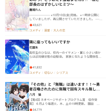
す。 この度、第1回「ネオページ・サポート・プログ
・御影安吾…人狼族最凶・御影一族本家の跡取り。ミ
操は守られるのか……？
部長のはずかしいヒミツ〜
複雑に交錯する
ラム」（NSP）賞で金賞を受賞しました。 これもひと
レニアに捕われている。 ・御影関水…焔の祖父。御影
えに皆様の応援のおかげです。拙著をお読みくださり
鷹槻れん
一族の分家。 ―ミレニア― ・万丈…人狼族だったが裏
ありがとうございます。
切ってミレニアへ。現在はミレニアの参謀。
--------------------- ※10月10日(金)完結。 ※一時非公開に
していましたが、再公開させていただきました。 -------
-------------- 荒木 羽理（あらき うり）/25歳は青果専門
43,621
に扱う商社『土恵商事（つちけいしょうじ）』の経理
コメディ
/
溺愛
/
大人の恋
課で働くTL小説の執筆が趣味の、猫好きなOL。 屋久
蓑 大葉（やくみの たいよう）/36歳は、羽理には直接
関わりのない雲の上の総務部長。 ある夏の日の夕方。
隣に座ってもいいですか
羽理は仕事帰り、家の近所の神社で催されていた夏祭
りで、たまたま見付けた可愛い猫のお守りに一目惚
花雛朱
れ。 「あなたに良縁結びますニャ！」と書かれたパッ
高校生のひなは、校内一のイケメン・翼と小さい頃か
ケージを見て、軽い気持ちで「お願いしますニャ！」
らほぼ同棲状態の幼馴染。 家族と似たような関係性な
と願掛けしたのだけれど――。 診断メーカーで出た結果を
のに、周りからの嫉妬で迷惑していたある日、翼に初
元に走り出したトンデモ作品です（笑）。 ※ちょっぴ
めての彼女が出来て… 失敗や後悔から始まる、切ない
り不思議な現代モノオフィスラブ！？ ※ちょっとだけB
41,832
青春ラブコメディ。
L要素あり。 ※レーティングはお守り程度です。 ※サブ
コメディ
/
切ない
/
シリアス
キャラによる軽いザマァ要素があります。苦手な方は
ご注意ください。 （執筆期間：2022/06/25〜2025/01/
27） --------------------- ○表紙絵は市瀬雪さんに依頼し
『その他』と『無職』は違います！！～勇
ました（作品シェア以外での無断転載など固くお断り
者召喚されたのに無職で固有スキル無しは
します）
いらないと言われました～
八月 猫
【第4回 ネオページサポートプログラム賞 佳作受
賞】 ６月より毎週火、木、土の19時更新。 園田 大
勢（そのだ たいせい）は特に目立つところのない普
34,779