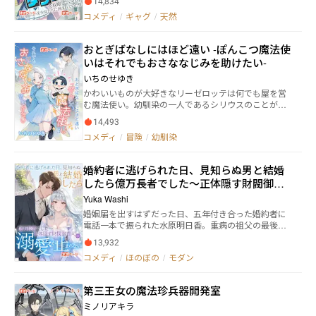
のは――」 コメディたっぷりちょっぴりシリアス！ 冒険
14,834
スよ、借金を返さねば最弱のスライムにする」 ダン
日常バトルもラブも山盛りで！ 幸せ掴む異世界転生王
コメディ
/
ギャグ
/
天然
ジョンの神は、ラグロスにそう伝えて消えていった。
道冒険ファンタジー、開幕！ ・更新について 不定期更
そしてラグロスは決断する。 ラスボスの圧倒的な
新になります！ 一話一話書いていく所存です、どう
知恵と力を使い、他のダンジョンを攻略しまくって借
かよろしくお願いします！
おとぎばなしにはほど遠い -ぽんこつ魔法使
金を返済しよう……と。 早速、ラグロスは黒沢羊
いはそれでもおさななじみを助けたい-
（くろさわ よう）という人間に化けて、ダンジョン攻
略を開始する。 その途中で、人気美少女配信者の一
いちのせゆき
之瀬美波（いちのせ みなみ）と出会い……？ ※毎週月
かわいいものが大好きなリーゼロッテは何でも屋を営
曜日、水曜日、土曜日に更新いたします。
む魔法使い。幼馴染の一人であるシリウスのことが気
になっているけれど、それは親友にも内緒の秘めた想
14,493
い。そんなある日、道端で拾った薄汚れたぬいぐるみ
コメディ
/
冒険
/
幼馴染
がシリウスそっくりで、ひとまず落とし主が見つかる
まで、と持ち帰ってお世話することに。 一方でシリウ
スもリーゼロッテのことが気になっていたが、自尊心
婚約者に逃げられた日、見知らぬ男と結婚
の高さから自分でそれを認められないでいた。そんな
したら億万長者でした〜正体隠す財閥御曹
中、大魔法使いのいたずらでぬいぐるみの姿に変えら
れてしまい――。 拾ったぬいぐるみに魔法がかけられてい
司の溺愛が止まらない〜
Yuka Washi
ると知ったリーゼロッテは、その正体がシリウスだと
婚姻届を出すはずだった日、五年付き合った婚約者に
は知らないまま、それを解くための旅に出る。 そんな
電話一本で振られた水原明日香。重病の祖父の最後の
二人のどたばたほのぼの？冒険譚です。よろしくお願
願いは彼女の結婚。絶望の中、区役所の前で同じく婚
いします。月水金更新予定です。
13,932
約者に逃げられた男性・柊木隼人と運命的に出会う。
コメディ
/
ほのぼの
/
モダン
「同じ天涯孤独な身、一緒に結婚しませんか」 思い切
って声をかけた相手は、失業中で貧乏だと自称する
男。全財産は祖父が残した小さな電子部品工房だけの
第三王女の魔法珍兵器開発室
明日香は、「私が養います」と宣言し、見知らぬ男と
閃婚する。 しかし、この「失業中」の夫には秘密があ
ミノリアキラ
った。 実は彼は日本五大財閥の一つ、柊木グループの