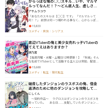
からっぽな俺の○○スキル…いや、マルマ
た。 「いや、モンスター飯って何ッ！？」
ルってなんだ！？〜どん底人生、虚しさま
まに終わった俺が異世界で幸せをつかむま
アサムラコウ
で〜
「あなたのスキルは【○○】です」 「マルマルって
何！？」 前世は何一つ報われる事なく、心からっぽの
ままに35歳で生涯を終えた後、この世界に転生したア
15,820
ルテナッシに、16歳の時に与えられたのは、自分の虚
コメディ
/
爽快
/
シリアス
しかった人生と同じく、何も無いスキルだった。 役立
たずと追放された彼、前世の母親からのトラウマ――産ま
れてこなければ良かったのに、という言葉が甦って、
底辺VTuberの俺と美少女売れっ子VTuberの
実際に死を選ぼうとした時、この世界の最強モンスタ
てえてえはありますか？
ーである"スライム"に襲われているメイドを見つけ
る。 せめて、最期くらい誰かの役に立とうと、自分の
詩乃宮
命と引換に助けようとした。しかし、逆にメイドに助
【毎週月曜・水曜・土曜日12時更新！】 「秋城」そん
けられたアルテナッシは、自分は死んでもいいから、
な名前でVTuberとして活動する主人公は突如、配信中
この人を助ける力が、スキルが欲しいと願う。 する
に死亡、次に目を覚ましたら———なんと、転生をし
と、ステータス欄が輝き出して―― 【○○】スキル －ラ
15,688
ていた。 ２週目チートで人生バラ色‼……そんなこと
ンク ［空白に言葉を入力してください］ からっぽだと
コメディ
/
転生
/
現代転生
なく、大学生活が始まり、就活が始まる。 このままで
思ってたスキルが実は最強！ 【○○】になんでも入
いいのか？これが本当に俺のやりたかったことなの
れ放題――あれ、ちょっと待って？ 【○○。】 なんかちっ
か？そんな疑問を胸に抱えた主人公———高山隼人は
ちゃい○増えてるぅ！？ このスキル、どうなっちゃ
破産したダンジョンのラスボスの俺、借金
渋谷の街頭にある大きなビジョンを見上げる。 そこに
うの！？ 前世に全てを奪われた男、メイドや幼馴染み
返済のために他のダンジョンを攻略してい
は新曲を歌う、今を時めくVTuber「鈴堂うぃん」の姿
や剣士や聖女、ワイルドイケメンな狼獣人、その他沢
があった。 うぃんの歌によって、決意を固めた隼人は
たら、いつの間にか美少女たちに囲まれて
山の仲間達と供に、学園ライフに秘境の冒険や、つよ
にしくん
もう一度「秋城」のアカウントにログインをする。 表
いた件
つよモンスターとの戦いを、【○○】スキルを使いま
〜契約作品〜 ラグロスはダンジョンのラスボスを
紙イラスト：霜月しむ様（Twitter:@oruen1996）
くって、今度こそ幸せなハートフルデイズを目指す！
担っていた。 ある日……支配していたダンジョンが
「メイド長から教わりました、からっぽの心を満たす
破産し、巨額の借金を背負わされてしまう。 「ラグロ