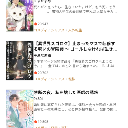
くすだま琴
死んだと思ったら、生きていた。けど、もう死にそう
————。 魔物大発生の最前線で死んだ大聖女チカ。
今世は猫に転生しており、死にかけて前世を思い出し
た。 現在ではテレーブラン魔法伯に溺愛され、愛の重
20,947
さに押しつぶされそう（物理）だけど、そこそこ平和
に暮らしている。 けれども前世を思い出してしまった
コメディ
/
シリアス
/
人外転生
ら、魔法は使うし魔道具開発はするし内政のお手伝い
までしてしまう。 ——大丈夫、大丈夫、きっとバレな
【異世界スゴロク】止まったマスで転移す
い。まさか猫が何かするなんて思わないよ。わたしの
ネコは完璧です！ 平和に暮らしながらも気になるのは
る呪いの冒険譚 ～ ゴールしなければ生き残
前世の母国がどうなったということ。 敬愛する皇帝陛
れない～
幸運な黒猫
下の無事を気にしながらも、チカは今日も魔法伯にギ
§ ネオページ契約作品 § 『――異世界スゴロクへようこ
ュウギュウとされるのだった。
そ。』 全てはこのひと言から始まった。 『――これは、
ゴールを目指しながら様々な世界を旅するゲームで
20,702
す。』 僕らは密室に閉じ込められ、このスゴロクを
コメディ
/
シリアス
/
転移
クリアしないと、ここからでる事ができない状況に置
かれていた。 剣と魔法のファンタジー、農業スロー
ライフ、海賊が暴れる海、悪役令嬢。 ルーレットを
禁断の夜、私を壊した医師の誘惑
回し、様々な世界へ転移してミッションをクリアしな
ければ戻って来られないルールだ。 誰がこんなゲー
24601
ムを仕掛けたのか？ その目的は？ 動機は？ そ
婚約者に裏切られた奈美は、偶然出会った医師・黒沢
して、僕らが選ばれた理由は？ 全てが謎に包まれた
直樹と一夜を共にし、心と体が揺れ動く。 禁断の関係
まま、危険と隣り合わせの冒険に足を踏み入れる。
に溺れながらも、直樹の過去や彼の複雑な思いが次第
……はたして、生きてこの部屋からでられるのだろう
に明らかになり、奈美はその真実に迫ることに。 情熱
か？ 2025/07/07 連載開始！
19,808
的で切ない関係が織り成す、愛と裏切りの物語。 人間
関係の複雑さ、心の葛藤、そして欲望に引き寄せられ
コメディ
/
日常
/
爽快