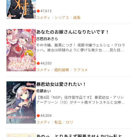
世界」だった。 訳もわからぬまま襲われ、危機に陥っ
方改革の為とか言う理由で残業時間は４４時間で強制
た凪の前に現れたのは、銀髪の戦士――焔。 彼は秘密警察
的にカットされる ブラックもブラック超ブラック企業
47,612
「SPT」に属し、国家を揺るがす危険な組織「ミレニ
だ そんな従業員に見向きもしない新社長は今日も接待
ア」との戦いに身を置いていた。 「君は重大な『秘
コメディ
/
シリアス
/
成長
と称し若い女の子に居る店に遊びに行く・・・ こんな
密』を知っているはずだ」 その言葉に戸惑いながら
会社辞めてしまいたいが、俺には先代社長達と共にゲ
も、凪は焔と半人前の八咫烏、ヤトとともに「対の世
ーム制作に関わっていた、あのやり甲斐に満ちていた
あなたのお嫁さんになりたいです！
界」の謎を探り始める。 彼女の前に立ちはだかるミレ
時期の会社を忘れずにいる 俺たちが開発に関わった処
ニア。 陰謀が渦巻く組織の闇…。 そして、「対（ツ
古芭白あきら
女作、魔都東京１９９９を手掛けていたあの時期に そ
イ）」に秘められた真実とは？ すべての謎が解けた
して今まさにその思い入れのゲームの中に転生してい
――その令嬢、腹黒につき！ 侯爵令嬢ウェルシェ・グロラ
時、世界が大きく動き出す。 ―主要キャラー ・幸村
る、本当であればこのゲームを愛する者として喜ばし
ッハ。彼女は妖精のように儚げな美少女……見た目だ
凪…主人公。高校２年生。剣道部所属。素直で優しい
いはずが俺の気持ちは最悪に沈んでいる 転生したのが
けは。その可憐な外見に反し、中身は利益重視の恋愛
性格。 ・焔…秘密警察SPTの幹部。内に闘志を秘めた
北野 城二かよ 北野 城二は主人公の北野 尊の兄でモブ
音痴な残念腹黒令嬢だった！ 一方、純情王子エーリッ
銀髪の戦士。厳しくも温かく凪を見守る。 ・ヤト…半
クズの悪役だ、しかもゲーム序盤に婚約者でメインヒ
44,550
クはウェルシェの外見に騙され一目ぼれ。二人の婚約
人前の八咫烏。人間の言葉を喋る。明るい性格。 ・幸
ロインである宮下 藍瑠に婚約破棄され逆上した城二と
は互いの思いが一致した婚約であったのだが……学園
コメディ
/
婚約破棄
/
ラブコメ
村藍子…凪の祖母。「対の世界」の研究者で「天才」
主人公尊で決闘になり戦闘のチュートリアルとしてボ
に入学したウェルシェに横恋慕する男子生徒が続出！
と呼ばれていた。 ―SPT― ・丹後志門…SPT幹部。凪
コボコにされ家を追い出され露頭に迷い最終的に死亡
しかも、転生ヒロインや悪役令嬢、攻略対象などなど
の祖母、藍子を恨んでいる。喧嘩っ早い。 ・天宮昂
するキャラだ ゲームプレイヤーにざまぁを味わって貰
暴君幼女は愛されたい！
二人の婚約を引き裂こうとする者達まで続々登場！ だ
生…SPT幹部。天宮財閥の御曹司。温厚な性格。 ・瓜
う為にだけ存在する悪役キャラ・・・・だが俺は死ぬ
けど、そんな妨害なんのその。ウェルシェは猫かぶり
生蓮華…SPT幹部。幹部唯一の女性。美人なしっかり
奇蹟あい
つもりは無いゲーム内の城二には出来なかった「努
とイタズラ心を武器に周りの者達を振り回し己の欲望
者。 ・江藤律…SPT幹部最年少。やんちゃな赤毛の青
【第4回「NSP」佳作賞作品です】 暴君幼女・アリシ
力」に全力で取り組み、あてがわれた死亡フラグを回
に突き進む！ だって、ウェルシェは富と権力をもたら
年。 ・橘龍之介…SPT長官。藍子と面識がある。 ・上
ア＝グリーン（10）がチート級ギフトスキルと女神の
避して見せる 城二の運命を握るのは、サブヒロイ
してくれる――「あなたのお嫁さんになりたいです！」 ――こ
木凛…SPT隊員で瓜生の部下。無口。狐面で顔の火傷
加護とラッキーボーナスを獲得したところから始まる
ン・・・屋上のアリエル事 雨宮 真白、俺は学園の
れは、乙女ゲームに転生したヒロインと転生悪役令嬢
を隠す。 ―紅牙組― ・財前光流…関東の極道「紅牙
非日常な異世界転生ファンタジー。 アリシアは、楽し
現人神と噂される流星眼の美少女と交流を深める為に
の物語……ではなく、その争いの煽りを食らった最凶
組」の若頭。喧嘩好きのドスケベ。 ・花丸耕太…凪と
44,304
てひっそりと暮らしたいが口癖。 だけど今日もやっか
行動する 最初は自分の命を守る為に関わった真白と共
腹黒可愛い令嬢ウェルシェと頑張る純情王子エーリッ
同じ世界の青年で、外科の研修医。命を絶とうと「対
いごとのほうからやってきて、世界を巻き込み＆巻き
コメディ
/
転生
/
ロリ
に過ごす内に、城二の心境にも変化が起こる・・・そ
クのドタバタ痛快ラブコメディ。 【第1回「ネオペー
の世界」へ迷い込み、なぜか紅牙組へ。 ・風間烈牙…
込まれの大暴走！ 夢の玉の輿でハーレムな異世界スロ
して自身の目指す先も 逆に主人公である尊はクズであ
ジ・サポート・プログラム」（NSP01）金賞受賞作】
紅牙組組長。顔中に刀の古傷がある。 ―八咫烏の一族
ーライフはどこに行った⁉ そしてアリシアに振り回さ
った兄の周りに人が集まり信頼関係を築いている事に
※小説家になろう、カクヨムなどにも連載しておりま
— ・獅童…ヤトの父。通称「ヤトパパ」 ―御影一族―
あのっ、とりあえず服着ませんか!?〜私と
れっぱなしの愛の女神・ミィシェリア。その運命と貞
焦りを覚える・・・ モブクズの悪役と主人公の運命は