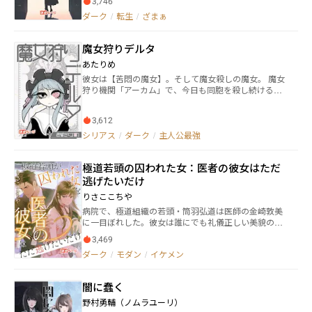
3,746
う。目覚めたマリアローズを待っていたのは婚約解消
ダーク
/
転生
/
ざまぁ
と廃嫡、そしてウン百歳生きているジジイと噂の公爵
との結婚だった。いろいろと思うところはあるもの
の、まあ、ちょうどいっか。 マリアローズは大人しく
魔女狩りデルタ
辺境に向かい、【賢者の石】を錬成するため夫の公爵
とともに材料を集め始める。一方で異母妹と元婚約者
あたりめ
は、勝手に没落していく。 自滅だけで済むと思った
彼女は【苦悶の魔女】。そして魔女殺しの魔女。 魔女
ら、大間違いですが。 ……そろそろ採取時かしら。 ©️
狩り機関「アーカム」で、今日も同胞を殺し続ける。
砂礫零 無断複写・転載を禁止します。 Unauthorized r
デルタ部隊で戦ううちに、その名がそのまま呼び名に
eproduction prohibited. 版权所有。 복제 금지. 転載禁
なった。 誰より儚く、誰より苦しみ、それでも誰より
止
3,612
痛まない彼女。 彼女こそ、最強無敵の魔女、【魔女狩
りデルタ】――！！
シリアス
/
ダーク
/
主人公最強
極道若頭の囚われた女：医者の彼女はただ
逃げたいだけ
りさここちや
病院で、極道組織の若頭・筒羽弘道は医師の金崎敦美
に一目ぼれした。彼女は誰にでも礼儀正しい美貌の医
師だったが、彼にだけは冷たかった。 そのため、筒羽
3,469
弘道は手段を選ばず、権力を使って彼女に結婚を強要
ダーク
/
モダン
/
イケメン
し、彼女の一生を自分のそばに縛り付けると誓った
——体も心も、すべてを自分だけのものにすると。 愛
とは、骨髄に染み渡るほどの独占欲であり、決して放
闇に蠢く
さない執着なのである。
野村勇輔（ノムラユーリ）