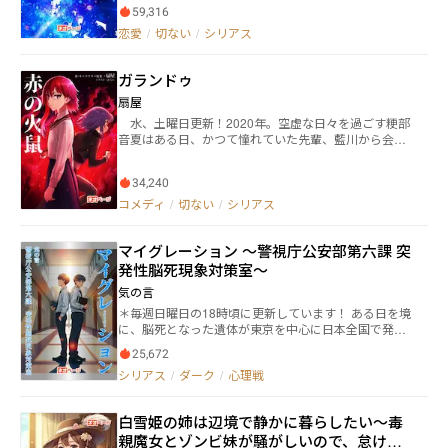
言う。 「異世界の方々、どうか私達の世界を助けて下
59,316
しあなたが現状を変えたいと思うのなら、また私の所
さい」と。 次元の断層により繋がった二つの世界
へ来て下さい」と言われ、橘の人生は大きく変わって
恋愛
/
切ない
/
シリアス
は、のちに「マナ」と「電子」を融合させ開発した戦
いき… 身分の低い下流階級の青年が織り成す、恋愛あ
闘服「エレマ体」によって、魔族と対抗することにな
り友情あり家族愛ありの、切ないSFファンタジー
るが。 果たして、数奇か運命か。 これは、交差す
ガランドゥ
る二つの世界が織り成す、十一人の群像劇
扇屋
水、土曜日更新！2020年。空虚な日々を過ごす粳部
音夏はある日、かつて憧れていた先輩、藍川から会い
たいと誘いを受けて彼の家に訪問する。謎だらけな彼
の素性が気になる粳部だったが、夜になり駅まで送る
34,240
と言われる。しかしその夜、二人は街を喰らう異形の
怪異に襲われ、彼女は命を奪われかける。藍川は人外
コメディ
/
切ない
/
シリアス
の力で応戦するが、粳部は怪異の不意打ちによって致
命傷を受けてしまう。しかし、彼女は突然謎の力を手
マイグレーション ～警視庁公安部第六課 突
に入れて…… 藍川の正体は何なのか。粳部に宿った
力とは。 これは180年に渡るおとぎ話。 第2部
発性脳死現象対策室～
『赤の火鼠』が連載中！ ガランドゥのHP→https://ougi
気の言
ya.jimdofree.com/ カクヨム版→https://kakuyomu.jp/wo
＊毎週日曜日の18時頃に更新しています！ ある日を境
rks/16818093094498790037 小説家になろう版→http
に、脳死となった遺体が東京を中心に日本全国で発見
s://ncode.syosetu.com/n9447kc/
された。 発見された遺体には外傷も脳出血もなく、何
25,672
の予兆もなしにある日突然に起こることから突発性脳
シリアス
/
ダーク
/
心理戦
死現象と呼ばれた。 しかし、この現象は真相とは少し
異なる。 日本政府は真相を世間に公表することはせ
ず、秘密裏に警視庁公安部に名目上の対策室を作っ
白雪姫の姉は辺境で静かに暮らしたい〜毒
た。 それが「警視庁公安部第六課 突発性脳死現象対
親魔女とゾンビ妹が騒がしいので、怠け者
策室」である。 六課では、なぜか現役の高校生などが