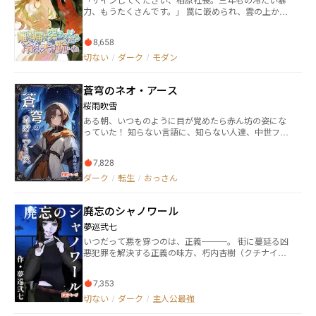
ていた。 クロマチン能力者である笹島咲花は、幼い
力、もうたくさんです。」​​ 罠に嵌められ、雲の上から
頃、大好きな姉を亡くした。 姉は非行少年達に拉致さ
泥沼へ落とされた彼女は日本の笑い者に。三年間の結
れ、暴行と陵辱の限りを尽くされ、殺された。 しか
婚生活は形だけ、彼女は彼の高価な飾り物であり、心
し、少年達に下った刑罰は、犯した罪に比べてあまり
8,658
の中の禁忌だった。 耐え忍べば振り向いてくれると思
に軽いものだった。 鬼畜にも劣る凶悪犯は、駆逐すべ
ったら、彼が白月光に煌びやかな婚約指輪を贈る姿を
切ない
/
ダーク
/
モダン
きだ。 残酷な事件に向き合いながら、咲花は凶悪犯達
目撃する。 心が死に、離婚届を突きつけて去ろうとし
をその手にかけてゆく。 美女のような容貌の金井秀
た時、あの永遠に高々たる男が、衆人環視の中で―― ​​
人。 秀人の家族は、彼が幼い頃に惨殺された。しか
蒼穹のネオ・アース
「行くな！俺が許さない限り、どこへも行かせな
し、犯人が権力者の身内だったため、その事実は隠蔽
い！」彼は狂気と恐慌を宿した瞳で彼女の手首を握
される。また、流された虚偽の内容により、被害者で
桜雨吹雪
り、ついに片膝を着いた...​​ さらに予想外だったのは、
あるはずの彼の家族は、国民から批難を受けた。 SCP
ある朝、いつものように目が覚めたら赤ん坊の姿にな
彼と犬猿の仲の優しい兄も手を差し伸べたこと。「振
T隊員となった彼は、家族が惨殺された真実に辿り着
っていた！ 知らない言語に、知らない人達、中世ファ
り返るな、俺のところへ来い。」 捨てられた女から業
き、行方を眩ませる。国に復讐するために。 罪を償わ
ンタジーのような家の中。もしかして、これが異世界
界の女王へ、彼女の逆襲の道で、頂点に立つ二人の男
せたい者。 罪を断罪する者。 罪に対して復讐する者。
転生…？そう思った主人公は、信じられずにいたが、
が狂ったような修羅場に！ ​この本心を賭けた戦いで、
特殊能力を持つ、異なる思想を持つ三者。 彼等の出会
7,828
やがて呑み込んでいく だが、現代日本と違い、世界に
最後に彼女が選ぶのは誰？​
いにより、それぞれの思いが交わり、ぶつかり合う。
は死が蔓延っていた。医療は発達していないが、治癒
ダーク
/
転生
/
おっさん
※この物語はフィクションです。実在の人物、団体等と
魔法なんてものはない。更に現代日本のような文明の
は一切関係ありません。また、登場する地名、地下鉄
利器もない。 なんとかして戻りたい。そんな主人公の
沿線名、駅名等についても、現実に同一名のものがあ
廃忘のシャノワール
前に、見知らぬ少年が現れる。 「ぼくも、過去から来
ったとしても、架空のものです。
たんだ」 少年はそんな意味深な事を言って──？ ダー
夢巡弐七
クファンタジー×SFファンタジー
いつだって悪を穿つのは、正義───。 街に蔓延る凶
悪犯罪を解決する正義の味方、朽内杏樹（クチナイア
ンジュ）。特技は、殺戮と女を抱くこと。事件の解決
の仕方は至ってシンプル。容疑者の命をもって罪を償
7,353
わせる、“即刻死刑”。 そんな正義の味方を追う、バイ
オレンスストーリー。 表紙:鬼皓・弥勒 ※この作品は下
切ない
/
ダーク
/
主人公最強
品な言葉遣いやスプラッター要素が多く登場します。