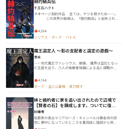
赫灼騎兵伝
体があったとしても、奇怪な造形を模した野犬や野鳥
が捨てられた赤子を啄ばんでいても、それらは当たり
千王石ハクト
前の光景だ。驚嘆にすら値しない日常的なもの。 こ
ネオページ契約作品 全ては、ヤツを殺すため──。
の街は最低最悪で。 この街は誰もが罪を背負って生
この世界の戦場は、『赫灼騎兵』と総称される
きている。 誰もが生きていたいが故に―——罪と罰
人型魔導兵器によって支配されていた。多くの者が力
に生きている。 命の意味を探り、運命を手繰るサイ
を求め、大切なものを奪われ、散っていく……。
バーパンク・ディストピア。 毎週月・水・金・日、
4,264
新人パイロット大原芽吹もまた、その一人だった。初
19時更新
陣を終えたばかりの彼の前に、家族を奪った青い機体
シリアス
/
ダーク
/
バトル
が姿を現す。仇敵マイ・オッフとの間に生まれた、二
人の、そしてこの世界の運命を決定づけた因縁。
魔王選定人 ～影の支配者と選定の遊戯～
これは、憎悪と復讐の物語である。 毎週月水金更新 f
anbox（千王石ハクト fanboxで検索すれば出てきま
季未
す）にて機体の設定資料を公開しています。無料で
──先代魔王ヴァレリウス、崩御。 魔界は空位となっ
す。 https://senousekihakuto.fanbox.cc/
た玉座を巡り、八人の後継者候補による血と謀略の選
定戦へと突入する。武力、知略、財力、血統――全て
を駆使した候補者たちの壮絶な心理戦と駆け引きが始
4,164
まった。 だが、誰も知らない。この残酷な「遊戯」の
盤面を、ただ一人の男が影から支配していることを。
ダーク
/
主人公最強
/
実力隠す
魔王城の片隅で書物を整理する、目立たぬ書庫番の青
年エルピス。彼こそが、先代魔王を育て上げた太古の
妹と婚約者に家を追い出されたので辺境で
超越者にして、この選定戦を仕組んだ冷酷非情な「選
定人」である。 「さあ、愛しき駒たちよ。せいぜい見
【賢者の石】を錬成します。ついでに復讐
苦しく、されど懸命に踊り狂え。お前たちが演じる滑
もするかもしれませんが
砂礫零
稽な茶番こそが、我が永きに渡る虚無の、唯一の慰み
伯爵家の長女マリアローズ・キャンベルは錬金術の研
なのだから」 美しくも悍ましい微笑みを浮かべる彼の
究に夢中になっていたところを異母妹に階段から突き
手の中で、魔界の未来が歪んでいく。 これは、無垢に
落とされた。その上に毒を盛られて生死の境を彷徨
して邪悪な超越者が紡ぐ、魔王誕生の叙事詩。