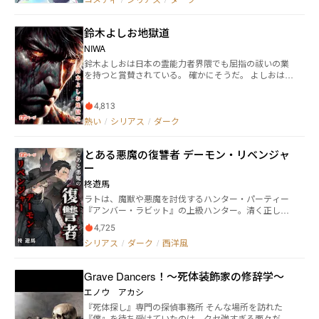
されながらも、運動・学力・生活面、共に問題はな
い。そんな彼の、一番の悩み……それは『部活動』で
鈴木よしお地獄道
あった。 一年前、幼なじみである来栖桔梗（くる
す ききょう）と、桔梗の実兄である猫山千里（ねこ
NIWA
やま せんり）と共に立ち上げた部活動――――その名は
鈴木よしおは日本の霊能力者界隈でも屈指の祓いの業
『イカれた奴等の集まる部』、通称：『イカ部』。
を持つと賞賛されている。 確かにそうだ。 よしおはこ
それからというもの、部活内で唯一の常識人である優
れまで多くの除霊を成功させてきた。 これからも成功
心は、二人に振り回される日々。 「どうせ後輩も入ら
させるだろう。 よしおが怒りを忘れない限りは。 怒り
ないだろう……」と諦めていた優心の元に、新入生で
4,813
こそが彼の除霊の根源である。 そして彼が怒りを忘れ
ある瀬辺涼星（せいべ りょうせい）がまさかの訪
る事は決してない。 なぜなら彼の元妻は既に浮気相手
熱い
/
シリアス
/
ダーク
問！ 必死に思いとどまるよう説得する優心の頑張り
の子供を出産しているからだ。 しかも浮気相手は彼が
も虚しく、タイミング悪く乱入してきた顧問によっ
信頼していた元上司であった。 よしおは怒り続ける。
て、涼星の入部はあっさりと受諾されてしまう。 仮
とある悪魔の復讐者 デーモン・リベンジャ
――憎い、憎い、憎い ――愛していた元妻が、信頼し
入部と言っても、新たな被害者が増えてしまったこと
ていた元上司が ――そしてなによりも愛と信頼を不変
ー
に対し、胃を痛めては頭を悩ます優心。それでも無慈
のものだと盲目に信じ込んで、それらを磨き上げる事
悲に時間は経ち、いよいよ涼星を入れた部活動が始ま
柊遊馬
を怠った自分自身が 熱した泥のような怒りの源泉は、
る。 『イカ部』の部活動時間……それは、夜の学校!!
ラトは、魔獣や悪魔を討伐するハンター・パーティー
よしおに膨大な霊力を与えるだろう。 その力を以って
通常、夜間に学園に入ることは固く禁じられている
『アンバー・ラビット』の上級ハンター。清く正し
彼は悪霊を、怨霊を、死霊を、あるいは他の邪なる存
縁城学園。この学園には、とある秘密があった。 そ
く、人々のヒーローでありたい――ハンターを英雄視
在を祓い続ける。
れは妖怪、幽霊などの魑魅魍魎がはびこり、異界へと
4,725
し、そうであろうとしたラトだったが、上級悪魔『暴
繋がる特殊な地。それを監視・管理するのが、『イカ
シリアス
/
ダーク
/
西洋風
食』の討伐クエストに参加したことで、彼の人生は激
部』が存在する本当の目的と意味であった。 そして
変する。同僚を助けるために暴食に致命傷を負わせた
部員である彼らもまた、普通の人には言えぬ不思議な
ラトだったが、暴食の呪いを受け、新たな暴食に変異
力を持っていて……。 今夜も普段通り、学園内を見
Grave Dancers！～死体装飾家の修辞学～
してしまう。悪魔になったことで、ハンターや聖教会
回って部活終了……のはずだった。が、予想外の事件
から狙われることになるラト＝暴食。だが、ラトが暴
エノウ アカシ
が彼らを襲う――――!! 夜の学校を舞台に繰り広げられる
食になったのは仕組まれたことだった。呪いによって
『部活動』 × 『怪異』のコメディホラーな現代ダーク
『死体探し』専門の探偵事務所 そんな場所を訪れた
悪魔となってしまったラトは、真実を隠し、陰謀を巡
ファンタジー!! そこの気になるアナタも！ さぁ、
『僕』を待ち受けていたのは、クセ強すぎる面々だっ