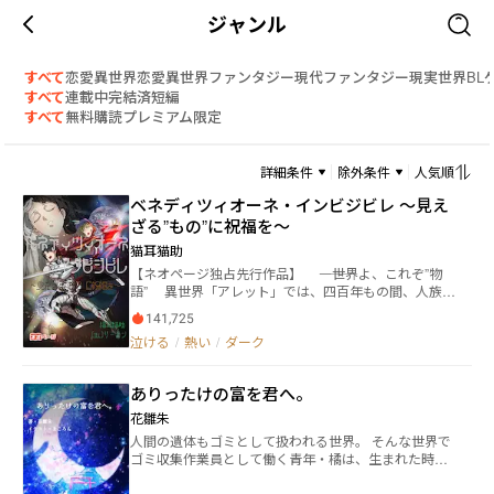
ジャンル
すべて
恋愛
異世界恋愛
異世界ファンタジー
現代ファンタジー
現実世界
BL
すべて
連載中
完結済
短編
すべて
無料
購読
プレミアム限定
詳細条件
除外条件
人気順
ベネディツィオーネ・インビジビレ ～見え
ざる”もの”に祝福を～
猫耳猫助
【ネオページ独占先行作品】 ――――世界よ、これぞ”物
語” 異世界「アレット」では、四百年もの間、人族と
魔族との和平協定「人魔不可侵協定」が存在した。
141,725
しかし、ある日突如として魔族側が協定を破棄、人族
泣ける
/
熱い
/
ダーク
側の領土へ侵略を開始する。 魔族に対抗しように
も、長い間平和だった影響により、人族側の戦力はす
っかり落ち、あっという間に全領土の三割を魔族に支
ありったけの富を君へ。
配されてしまう。 打つ手限られた人族は魔族と対抗
する為、次元の断層を発生させ、別世界へと移動する
花雛朱
禁忌魔術「次元転移魔法」を行うが...... 繋がった先
人間の遺体もゴミとして扱われる世界。 そんな世界で
は、もう一つの世界「地球」。 ――西暦二一〇〇
ゴミ収集作業員として働く青年・橘は、生まれた時か
年、日本上空 突如として現れた次元の断層。そこか
ら身分が決まる階級制度に嫌気がさしていた。 ある
ら現れたのは、異世界からの使者達。 異世界の者は
日、中流階級住宅街に住む少女・シオンに出会い「も