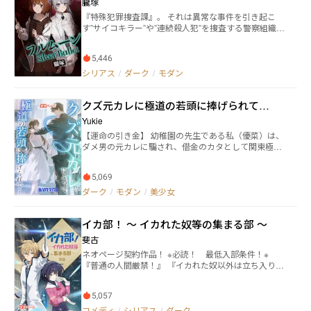
朧塚
『特殊犯罪捜査課』。 それは異常な事件を引き起こ
す”サイコキラー”や”連続殺人犯”を捜査する警察組織だ
った。 都市の闇にひしめく怪物達。 かつて、彼らは普
通の人間であった。 だが、彼らは異常な犯罪者として
5,446
人々に牙をむける。 拳銃使いの少年・牙口令谷(きばぐ
ち れいや)は彼らを”狼男”と呼ぶ。 令谷はある時、黒
シリアス
/
ダーク
/
モダン
魔術により、親友の少女を蘇らせた少女・葉月と出会
い、二人は異常な事件の解決をしていく。 これは。 異
​クズ元カレに極道の若頭に捧げられて…
常な殺人犯達と戦う、少年少女の物語。 ※本作品には
グロテスクな描写が数多く入っております。苦手な方
Yukie
はご注意ください。 残酷なだけでなく人間の繊細な感
【運命の引き金】​​ 幼稚園の先生である私（優菜）は、
情を表現していきたいと思っています。
ダメ男の元カレに騙され、借金のカタとして関東極道
の若頭・黒沢征十郎に捧げられた。 ​​【華麗なる愛の牢
獄】​​ 「お前は俺が買い取ったモノだ」——冷酷な彼の
5,069
宣言通り、私は豪華なマンションに監禁され、夜ごと
彼の残忍な愛に屈辱を味わわされた。 ​​【覚悟の逃避
ダーク
/
モダン
/
美少女
行】​​ 彼の子を妊娠したことが発覚し、恐怖と母性の本
能は私を決断させた。隙を突いて東京から消え、遠く
イカ部！ 〜 イカれた奴等の集まる部 〜
でただ一人、新たな命を育む決意をした。 ​​【狂気のプ
ロポーズ】​​ 私の失踪は、彼を正気失わせた。関東中を
斐古
手当たり次品に探し回り、組織の反対も顧みず、つい
ネオページ契約作品！ ※必読！ 最低入部条件！※
に私を見つけ出した彼は、血まみれになりながらも、
『普通の人間厳禁！』 『イカれた奴以外は立ち入り禁
これまで見たことのない渇望と絶望の眼差しで言っ
止！』 『ヘタレもいらん！』 『口が軽い奴もいら
た。「優菜…お前がいなきゃ、俺は死ぬ」
ん！』 『冷やかしは帰りやがれ!!』 【あらすじ】 宇
5,057
辻優心（うつじ ゆうしん）は、私立『縁城（よりし
ろ）学園』に通う高校二年生。 ある特異体質に悩ま
コメディ
/
シリアス
/
ダーク