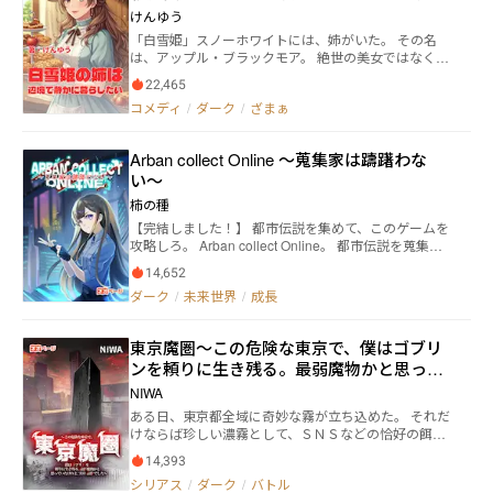
所属する特殊な構成となっていた。 内気な性格の高校
公爵との激甘スイーツ生活を死守しま
けんゆう
生である伊瀬祐介（いせ ゆうすけ）は、ある事がき
す！〜
「白雪姫」スノーホワイトには、姉がいた。 その名
っかけでその六課に特別捜査官として配属されること
は、アップル・ブラックモア。 絶世の美女ではなく、
になる。 そして伊瀬は、転校先のクラスで隣の席とな
魔法の才能もない。 平民育ちの義理の姉。 魔女の母親
った天野悠真（あまの ゆうま）と出会う。 実は、天
22,465
に育児放棄されて、下働きと家事を押し付けられなが
野は伊瀬と同じ六課に所属する特別捜査官であった。
コメディ
/
ダーク
/
ざまぁ
ら生きてきた彼女。 母親が国王の後妻になり、アップ
配属初日と転校初日が重なっていた伊瀬は慣れない環
ルもある日突然、政略結婚の駒として使われる。 アッ
境に戸惑いながらも、天野やクラス委員の佐藤陽貴
プルの夫になったのは、義妹・スノーホワイトの元婚
（さとう はるき）、清水咲希（しみず さき）と昼
Arban collect Online 〜蒐集家は躊躇わな
約者。辺境の怠け者公爵だった。 アップルを冷遇し、
食を共にコミュニケーションをとっていた。 少しずつ
い〜
興味も示さない公爵。 ところが―― 「……このタル
新しい環境に慣れてきた伊瀬だったが、突如として伊
ト、なんかうまくね？」 アップルの唯一の趣味・スイ
瀬と天野の二人に事件が起きたことを知らせる一報が
柿の種
ーツ作りで、なぜか公爵が懐きはじめて!? 一方その
入った。 転校・配属早々に、伊瀬にとって最初の事件
【完結しました！】 都市伝説を集めて、このゲームを
頃、スノーホワイトは死と復活を繰り返し、民衆を率
が始まろうとしていた―― ＊この作品はフィクション
攻略しろ。 Arban collect Online。 都市伝説を蒐集
いて革命戦争を始めていた――!? 王妃軍VS革命軍の大
です。 実在の人物や団体などとは関係ありません。
し、都市伝説によって攻略する力を得て、都市伝説に
激突。 戦況のカギを握るのは……アップルの手作りス
14,652
対抗する新作VRMMO。 様々な思惑が渦巻く世界の中
イーツ⁉ 魔力なし、ルックス普通、家事が取り柄の地
ダーク
/
未来世界
/
成長
で、主人公は自らの目的を果たす事が出来るのか。 表
味姉が、スイーツと根性で国を救うまでの、ちょっと
紙イラスト：ろーれい(https://x.com/LowLay60)
甘くて、切ない物語。
東京魔圏～この危険な東京で、僕はゴブリ
ンを頼りに生き残る。最弱魔物かと思って
いたけれど、実は最強でした
NIWA
ある日、東京都全域に奇妙な霧が立ち込めた。 それだ
けならば珍しい濃霧として、ＳＮＳなどの恰好の餌に
なっただろう。 しかし事はそれだけでは終わらなかっ
14,393
た。 霧の中から現れる多数の "何か"。 それは創作中の
シリアス
/
ダーク
/
バトル
存在として認知されている筈の、人を殺し、喰らう恐