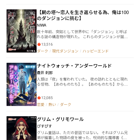
ろしい怪物たちだった。 世界が一変し、人々は翻弄さ
れ、多くは狼狽の中命を落としてしまう。 しかし、そ
【屍の塔～恋人を生き返らせる為、俺は100
んな中でも賢明に抗おうとする者たちがいた。 ※ 更新
のダンジョンに挑む】
頻度は週３回、月水金！
NIWA
数十年前、突如として世界中に「ダンジョン」と呼ば
れる謎の構造物が現れた。 これらのダンジョンが誕生
した理由や仕組みについては依然として解明されてい
13,516
ないが、その内部には希少な資源が眠っており、人類
ダーク
/
現代ダンジョン
/
ハッピーエンド
はそれらの恩恵を享受してきた。 特にダンジョンの探
索者たちは命を懸けてこれらの資源を回収し、その見
返りとして巨額の報酬を手にしていた。 そんなダンジ
ナイトウォッチ・アンダーワールド
ョンの存在が当たり前となった時代に生きる青年「片
倉 真祐（カタクラ マサヒロ）」が、ダンジョンに挑み
蒼井 刹那
そして望みを叶える物語。 しかし望みは天高く、そこ
人類は「夜」を奪われていた。 夜の訪れとともに現れ
に至るまでの道は険しい。 道を往く度に積み重なって
る怪物、【あのものたち】。 【あのものたち】から市
いく骸は、果たしてどこまで高くなるのだろうか。 ※
民を守るため、各国は【夜禁法】を制定し、人々が夜
週２、３回の更新となります。 ※ のっけから暗く不穏
の街へ繰り出すことを禁じた。 その禁を破ることを強
ですが、本作はハッピーエンドです
12,085
いられ、少年は夜の街へと足を踏み出す。 そこで出会
う【ナイトウォッチ】を名乗る一人の少女。 狂気の一
恋愛
/
熱い
/
ダーク
夜を乗り越え、少年は少女と戦うことを決意する。
時々もだもだ恋愛、夜にはバトル。 バトルもの少年漫
グリム・グリモワール
画の王道を踏襲したバトルアクションライトノベル、
ここに爆誕！ YouTube「ネオページ公式チャンネル」
ぴすぴす
にてPV公開中！ URLをチェック！ https://youtu.be/U
グリム童話は、ただの昔話ではない。 それはグリム兄
EPF1MAF9EU
弟が編纂した物語の皮を被った、呪術的な魔導書《グ