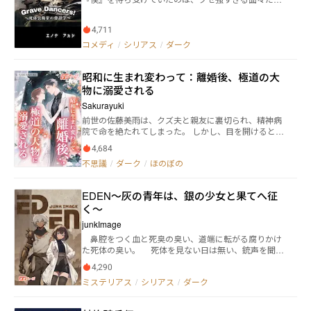
らす聖教会に復讐するため、姿を変え、独立傭兵ラト
『イカ部』に入部してみてはイカがかな!?
た！ 躁うつ病の『死体装飾家』シスター、絶え間なく
ゥン・サンダーを名乗り暗躍する。これは、暴食とな
配信をする中年所長、機械のようにパソコンに向き合
った悪魔が復讐する物語。悪魔となった男が人間に戻
4,711
い続けるAI男、手だけしか姿を見せないヒキコモリエ
ろうとする物語……。
ンジニア…… 死体を探して欲しいと依頼をした『僕』
コメディ
/
シリアス
/
ダーク
に突きつけられた条件は、『死体を現代アートの素材
にさせてほしい』……！？ 捨てた人間の思考をトレー
昭和に生まれ変わって：離婚後、極道の大
スして、死体を探し出す探偵・無花果と『僕』のドタ
バタミステリ中編集！ そして、ひとの『死』でしか自
物に溺愛される
己表現ができない孤独な天才から生まれる『作品』
Sakurayuki
と、それに共鳴するものたち…… 死臭にまみれたユニ
前世の佐藤美雨は、クズ夫と親友に裏切られ、精神病
ークなメンバー、Grave Dancers(他人の死で得をする
院で命を絶たれてしまった。 しかし、目を開けると、
ものたち)の、これはヒューマンドラマである！ あと、
彼女は悲劇が起こる前の時代に戻っていた！ 今回は躊
最低コメディ要素もあり！ どこから読んでも面白い！
4,684
躇せずに離婚し、わずかな慰謝料を手に街の弁当屋か
最初から読むとなお面白い！！ 累計5.3万PV突破！！
不思議
/
ダーク
/
ほのぼの
らスタート。絶対に人生を大逆転させると誓った。 だ
毎日23:23更新、お楽しみに！ 面白かったら評価コメ
が、彼女が関西で最も勢いのある極道の大物・黒沢隼
ントレビューブクマお願いします！ ※この作品は小説
人に関わることになり── 彼は冷徹で危険な男だが、
家になろう、カクヨムでも連載しています
EDEN〜灰の青年は、銀の少女と果てへ征
彼女を心の中で大切にし、羽のように守ってくれる。
く〜
junkImage
鼻腔をつく血と死臭の臭い、道端に転がる腐りかけ
た死体の臭い。 死体を見ない日は無い、銃声を聞か
ない日は無い、薬を使ってラリっている人間を見ない
4,290
日は勿論在る筈が無い。 死を纏った生を享受し、力
ミステリアス
/
シリアス
/
ダーク
なき者は強者に全てを奪われる。そんな事は稚児です
ら理解している法則であり、街に蔓延する慢性的な先
天性の病のようなモノ。 例え路地裏にバラされた死