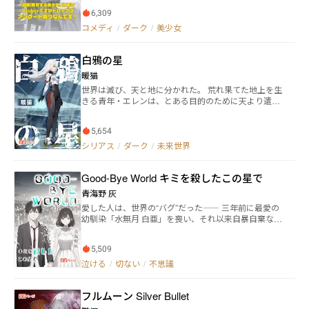
がアンケートでしか選べません！誰か助けて下さい！
6,309
え？配信内容もアンケートで決まっちゃうの！？〜 謎
コメディ
/
ダーク
/
美少女
のスキル＜アンケート＞を手にした、女子高生ダンVtu
ber高坂美織は、一度もドロップ品が手に入れられない
こと、配信が過疎っていることに悩んでいた。 そんな
白鴉の星
ある日、視聴回数１０００を越えたことで、配信画面
にアンケート機能がついた。 そこに表示された文字。
暖猫
【確定ドロップ】 イレギュラーに遭遇した人気配信者
世界は滅び、天と地に分かれた。 荒れ果てた地上を生
を偶然助けたことで、なんとかリスナー誘導によりア
きる青年・エレンは、とある目的のために天より遣わ
ンケートに回答してもらい、初のドロップアイテムを
された少女型兵器たる”レイヴン”を捕獲しようと、旧
手に入れることが出来たのだが⋯⋯。 これはレアなア
都市遺跡で一人暮らしていた。 そんな折に出会ったの
イテムを確定で手に入れるスキルを手にしながらも、
5,654
は、真っ白な髪と赤い瞳を持ったはぐれレイヴン・ア
リスナーのアンケートに振り回される配信者の物語で
デル。兵器であるはずの彼女は、なぜかエレンと会話
シリアス
/
ダーク
/
未来世界
ある。
のやり取りに応じ、どころか協力関係をもちかけてき
た。 目的地は、遥か高き天――天人と呼ばれる人々の
Good-Bye World キミを殺したこの星で
住まう宇宙ステーション。 片や、約束を果たすため
に。片や、役割を果たすために。 荒野を往く二人はや
青海野 灰
がて、世界の残酷な真実へと近づいていく。 これは、
愛した人は、世界の“バグ”だった―― 三年前に最愛の
黄昏を越えた夜のさなかを歩くための光を探す、その
幼馴染「水無月 白亜」を喪い、それ以来自暴自棄な
道程。
日々を送っている高校生「如月 蒼」。 ある日、クラス
メイトの暴力から逃げ込んだ廃屋で、白亜と瓜二つな
5,509
少女を見つける。 「わたしを殺して」と願う不思議な
少女にかつての白亜の姿を重ね、「ハクア」と名付け
泣ける
/
切ない
/
不思議
て世間から隠れるように自室で匿う。 そんな中、蒼の
周りで少しずつ異常な事態が発生していく。困惑する
フルムーン Silver Bullet
蒼に、ハクアは告げる。 わたしは、バグだよ、と。