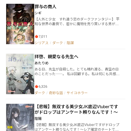
苦手な方は閲覧をご控えください。
罪与の商人
シギ
【人外と少女 すれ違う恋のダークファンタジー】 平
和な世界の裏側で、密かに魔物を売り買いする男がい
る。 人は彼を──『罪与の商人』と呼んだ。 その正体
は、人間に擬態する魔物オクルス。 東方ガットランド
7,011
の辺境国サルダン。 ある依頼を受け、彼はその国へ赴
く。 そこで出逢ったのは、ハーフエルフの少女サニー
シリアス
/
ダーク
/
陰謀
ド。 拒絶され続け、愛情に飢え、それでも、生きるた
めに娼館に身を置く少女。 彼女を見た瞬間、オクルス
拝啓、親愛なる先生へ
の目がわずかに揺らぐ。 他者の感情に興味を示さない
魔物と、愛情に飢えた少女。 ふたりは、ひとつの取引
あたりめ
を交わす。 それが救いとなるのか、それとも新たな罪
ある日、先生が自殺した。とても晴れ渡る、青空の日
となるのか。 やがて彼らは、領主の跡取りを巡る兄弟
のことだった――。 私は回顧する。私は何にも共感で
の骨肉の争い、その裏側に潜む陰謀へと巻き込まれて
きない。私は命を捨てるのが怖くない。だから先生に
いく。 罪を売る魔物と、罪に触れた少女。 交わるはず
協力できる。だから先生に師事できる。そんな、たっ
のなかった出逢いが、静かに、確実に、国の均衡を揺
6,326
た数年間の、ひょっとすると他人事みたいな、怪異と
らし始める──。 ーーー ※同著者作品『褐色系美少女
の出来事の日々を――。
ダーク
/
奇妙な話
/
サイコホラー
剣士が、お喋りな魔剣に溺愛されて、親の敵討ちに出
る物語』と同一世界観です（こちらはコメディ寄
り）。 ※本作は同著者作品の中でも、シリアス寄りの
【悲報】無双する美少女JK底辺Vtuberです
展開となります。軽快な部分もありますが、ダーク寄
がドロップはアンケート頼りなんです！〜
りです。 ※性的描写および残酷描写を含みます。 ーー
ー 表紙絵使用フォント: フォント：零ゴシック フリー
陰陽
ダウンロード：https://flopdesign.booth.pm/items/2658
【悲報】無双する美少女JK底辺Vtuberですがドロップ
538
はアンケート頼りなんです！〜レア確定のチートです