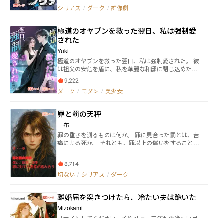
査任務にて、突如として出現した超大型級の『蠕動
シリアス
/
ダーク
/
群像劇
者』と交戦。 母艦を壊滅させられるも、死闘の果てに
これを討伐する。 その5年後。財閥令嬢のベラ・アレ
極道のオヤブンを救った翌日、私は强制愛
クサンドラはアステロイドベルト観光ツアーの最中、
蠕動者の襲撃を受けてシャトルの外に投げ出される。
された
そんな絶体絶命の状況から彼女を救ったのは、星野航
Yuki
が艦長を務める護衛艦、『星野号』であった。 軍もパ
極道のオヤブンを救った翌日、私は强制愛された。 彼
イロットも辞め、民間護衛艦の艦長となった航。 「命
は祖父の安危を盾に、私を華麗な和邸に閉じ込めた。
を救われた恩返しがしたい」と、彼とクルーとしての
骨の髄まで憎んでいたのに、日夜共に過ごす監禁生活
契約を結ぶベラ。 二人は『星野号』クルーたちととも
9,222
で、彼の冷酷な仮面の下にある傷痕と孤独を垣間見
に、アステラ帰還までの過酷な戦いに挑んでいく。
ダーク
/
モダン
/
美少女
る。 過去の因縁と警察の追跡が同時に押し寄せた時、
彼は私のために致命的一撃を身を挺して防いだ…強引
な略奪から始まった過ちは、果たしてどこへ向かうの
罪と罰の天秤
か？
一布
罪の重さを測るものは何か。 罪に見合った罰とは、苦
痛による死か。 それとも、罪以上の償いをすること
か。 クロマチンという特殊能力が発見された現代。 ご
く少数しか持ち得ないその能力を持つ者は、警察の特
8,714
殊部隊SCPTに所属し、武装犯罪等の鎮圧に従事して
いる。 クロマチン能力者である佐川亜紀斗は、少年の
切ない
/
シリアス
/
ダーク
頃、荒れて喧嘩ばかりしていた。喧嘩の相手を病院送
りにしたことが、何度もあった。 しかし、一人の少年
離婚届を突きつけたら、冷たい夫は跪いた
課の警察官により更生した。 クロマチン能力の素養が
あった彼は特殊部隊に所属しながらも、罪を犯した人
Mizokami
達を更生させ、償いながら生きていけるように尽力し
「サインしてください、柏原社長。三年もの冷たい暴