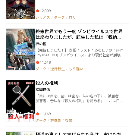
リモワール》である。 物語に刻まれた認知と恐怖、教
訓と残酷――そのすべてが力となり、 現界した登場人
12,009
物たちは読み手《マスター》と契約してこの世界に姿
を取る。 平凡な青年・久我九朗は、暴言と銃火器を撒
シリアス
/
ダーク
/
ロリ
き散らす『赤ずきん』と契約している。 だが彼女は、
後世に改訂された『優しい童話』の『赤ずきん』では
終末世界でもう一度 ゾンビウイルスで世界
なかった。 彼女は――残虐性・嗜虐性・悪意を含んだ
初版、失われた禁断の魔導書《ロスト・グリモワー
は終わりましたが、転生した私は『収納ス
ル》の『赤ずきん』だった。 魔導書同士は互いを喰ら
キル』でスローライフを目指します
柿の種
い、力を奪い合う。 改訂版では決して語られない原典
【完結しました！】 表紙イラスト：ゐむしぃ(X：@Im
の暴力と悪意が、九朗の日常を容赦なく侵食してい
ucy1641_BH) ゾンビウイルスにより現代社会が崩壊
く。 これは、禁断の魔導書《ロスト・グリモワール》
し、終末世界と化した世界。家族の裏切りに遭い一度
を巡る殺し合いの中で、 ひとりの青年が暴虐の『赤ず
11,618
死んだはずの柊 雛奈(ひいらぎ ひなな)は、ウイル
きん』と共に歩む物語。 ※この物語は過度の残虐、嗜
ダーク
/
逆行転生
/
もう遅い
ス蔓延の1ヶ月前に奇跡的に生き返る。だが、心に深い
虐描写が含まれますのでご注意ください ※この物語は
傷を負い、人間不信に陥った彼女は、愛するペットと
過度の暴力、暴言、暴論が含まれますのでご注意くだ
共に終末世界で「スローライフ」を築くことを決意し
さい ※この物語は過度の性的な表現が含まれますので
殺人の権利
た。
ご注意ください。ただし十八禁描写は含まれないよう
配慮しています ※この物語はフィクションであり、実
松岡良佑
在の人物・団体とは一切関係ありません ※また本作に
「目には目を、歯には歯を、法の名の下に、被害者、
はいかなる差別、偏見、暴力、または不適切な行為を
加害者に合法な『殺人の権利』を認める」 ここは日本
助長する意図は一切ありません ※また本作は法律・法
民皇国。 先進国最悪の犯罪率に対処すべく、被害者に
令に反する行為を容認・推奨するものではありません
加害者を殺す権利を与える。 ただし、加害者は抵抗し
11,169
ても良い。 『ハンムラビ法典方』即ち『仇討ち法』に
よって凄惨な復讐劇が幕を開ける――！ 数多の被害者
ダーク
/
群像劇
/
復讐
による合法殺人と、犯罪エリートの加害者による反
撃。 「普通には殺さない。苦しんで死ねッ！」 「その
極道の妻として捧げられた私は、実はただ
程度で復讐とは片腹痛いわ！」 ネオページの規則限界