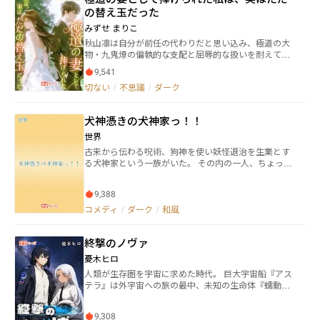
に挑んだ作品になります。 完結作品なので、一気読み
の替え玉だった
にどうぞ！ 評価感想、お待ちしてます！ ※：登場人物
みずせ まりこ
の名前は存在しない苗字や名前、名前に使うにはあり
秋山凛は自分が前任の代わりだと思い込み、極道の大
えない漢字を使用しています。フィクションではあり
物・九鬼燎の偏執的な支配と屈辱的な扱いを耐えてい
ますが同姓同名を防ぐ処置です。
た。しかし、彼女は次第にそれが愛から来たものでは
9,541
なく、二十年続く残酷な復讐であることに気づく！目
切ない
/
不思議
/
ダーク
を覚ました彼女は、もはや替え玉ではなく、家の先祖
のような存在になることを決意する。彼の執着心を利
用し、神秘的な裏方と手を組み、証拠を集めて反撃を
犬神憑きの犬神家っ！！
開始。かつての鳥かごの中の雀が、どのようにして風
雲を巻き起こし、大物を屈服させ、華麗に帰還するの
世界
か！
古来から伝わる呪術、狗神を使い妖怪退治を生業とす
る犬神家という一族がいた。 その内の一人、ちょっと
気弱な女子高生の『犬神 狛(いぬがみ こま)』は、
一族が認める退魔士となるため試練に挑む。 ひょんな
9,388
ことから試練の場で、高祖父を知るという猫又の『猫
田 吉光(ねこた よしみつ)』と出会い、狛は自分の
コメディ
/
ダーク
/
和風
中に眠っていた人狼の血に目覚めることになっ
て…！？ 世にも珍しい『人狼の狗神使い』として覚醒
終撃のノヴァ
した狛は、幽霊退治や妖怪退治、はたまた神様からの
おねがいを聞いたりと大忙し。 果たして、彼女は立派
憂木ヒロ
に独り立ちできるのか？ 時に笑いあり、涙ありの和風
人類が生存圏を宇宙に求めた時代。 巨大宇宙船『アス
ファンタジー冒険活劇、始まります！ ※この作品は、
テラ』は外宇宙への旅の最中、未知の生命体『蠕動
カクヨム並びに小説家になろうでも公開しています。
者』と遭遇する。 その脅威に対し、人類は人型戦闘兵
器【ノヴァ】を開発。彼らへ反抗の狼煙を上げた。 ア
9,308
ステラ正規軍エースパイロットの星野航は、小惑星探