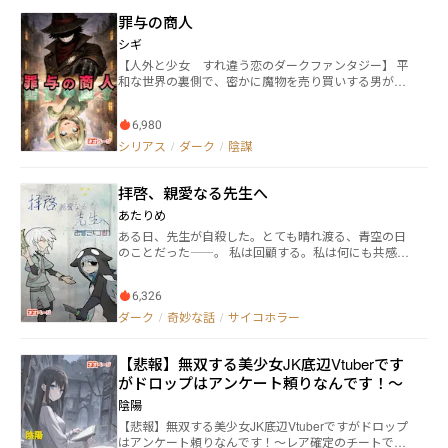
苦手な方は閲覧をご控えください。
罪与の商人
シギ
【人外と少女 すれ違う恋のダークファンタジー】 平
和な世界の裏側で、密かに魔物を売り買いする男がい
る。 人は彼を──『罪与の商人』と呼んだ。 その正体
は、人間に擬態する魔物オクルス。 東方ガットランド
6,980
の辺境国サルダン。 ある依頼を受け、彼はその国へ赴
く。 そこで出逢ったのは、ハーフエルフの少女サニー
シリアス
/
ダーク
/
陰謀
ド。 拒絶され続け、愛情に飢え、それでも、生きるた
めに娼館に身を置く少女。 彼女を見た瞬間、オクルス
拝啓、親愛なる先生へ
の目がわずかに揺らぐ。 他者の感情に興味を示さない
魔物と、愛情に飢えた少女。 ふたりは、ひとつの取引
あたりめ
を交わす。 それが救いとなるのか、それとも新たな罪
ある日、先生が自殺した。とても晴れ渡る、青空の日
となるのか。 やがて彼らは、領主の跡取りを巡る兄弟
のことだった――。 私は回顧する。私は何にも共感で
の骨肉の争い、その裏側に潜む陰謀へと巻き込まれて
きない。私は命を捨てるのが怖くない。だから先生に
いく。 罪を売る魔物と、罪に触れた少女。 交わるはず
協力できる。だから先生に師事できる。そんな、たっ
のなかった出逢いが、静かに、確実に、国の均衡を揺
6,326
た数年間の、ひょっとすると他人事みたいな、怪異と
らし始める──。 ーーー ※同著者作品『褐色系美少女
の出来事の日々を――。
ダーク
/
奇妙な話
/
サイコホラー
剣士が、お喋りな魔剣に溺愛されて、親の敵討ちに出
る物語』と同一世界観です（こちらはコメディ寄
り）。 ※本作は同著者作品の中でも、シリアス寄りの
【悲報】無双する美少女JK底辺Vtuberです
展開となります。軽快な部分もありますが、ダーク寄
がドロップはアンケート頼りなんです！〜
りです。 ※性的描写および残酷描写を含みます。 ーー
ー 表紙絵使用フォント: フォント：零ゴシック フリー
陰陽
ダウンロード：https://flopdesign.booth.pm/items/2658
【悲報】無双する美少女JK底辺Vtuberですがドロップ
538
はアンケート頼りなんです！〜レア確定のチートです