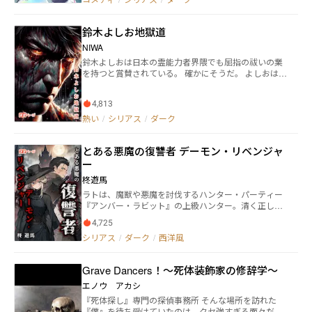
されながらも、運動・学力・生活面、共に問題はな
い。そんな彼の、一番の悩み……それは『部活動』で
鈴木よしお地獄道
あった。 一年前、幼なじみである来栖桔梗（くる
す ききょう）と、桔梗の実兄である猫山千里（ねこ
NIWA
やま せんり）と共に立ち上げた部活動――――その名は
鈴木よしおは日本の霊能力者界隈でも屈指の祓いの業
『イカれた奴等の集まる部』、通称：『イカ部』。
を持つと賞賛されている。 確かにそうだ。 よしおはこ
それからというもの、部活内で唯一の常識人である優
れまで多くの除霊を成功させてきた。 これからも成功
心は、二人に振り回される日々。 「どうせ後輩も入ら
させるだろう。 よしおが怒りを忘れない限りは。 怒り
ないだろう……」と諦めていた優心の元に、新入生で
4,813
こそが彼の除霊の根源である。 そして彼が怒りを忘れ
ある瀬辺涼星（せいべ りょうせい）がまさかの訪
る事は決してない。 なぜなら彼の元妻は既に浮気相手
熱い
/
シリアス
/
ダーク
問！ 必死に思いとどまるよう説得する優心の頑張り
の子供を出産しているからだ。 しかも浮気相手は彼が
も虚しく、タイミング悪く乱入してきた顧問によっ
信頼していた元上司であった。 よしおは怒り続ける。
て、涼星の入部はあっさりと受諾されてしまう。 仮
とある悪魔の復讐者 デーモン・リベンジャ
――憎い、憎い、憎い ――愛していた元妻が、信頼し
入部と言っても、新たな被害者が増えてしまったこと
ていた元上司が ――そしてなによりも愛と信頼を不変
ー
に対し、胃を痛めては頭を悩ます優心。それでも無慈
のものだと盲目に信じ込んで、それらを磨き上げる事
悲に時間は経ち、いよいよ涼星を入れた部活動が始ま
柊遊馬
を怠った自分自身が 熱した泥のような怒りの源泉は、
る。 『イカ部』の部活動時間……それは、夜の学校!!
ラトは、魔獣や悪魔を討伐するハンター・パーティー
よしおに膨大な霊力を与えるだろう。 その力を以って
通常、夜間に学園に入ることは固く禁じられている
『アンバー・ラビット』の上級ハンター。清く正し
彼は悪霊を、怨霊を、死霊を、あるいは他の邪なる存
縁城学園。この学園には、とある秘密があった。 そ
く、人々のヒーローでありたい――ハンターを英雄視
在を祓い続ける。
れは妖怪、幽霊などの魑魅魍魎がはびこり、異界へと
4,725
し、そうであろうとしたラトだったが、上級悪魔『暴
繋がる特殊な地。それを監視・管理するのが、『イカ
シリアス
/
ダーク
/
西洋風
食』の討伐クエストに参加したことで、彼の人生は激
部』が存在する本当の目的と意味であった。 そして
変する。同僚を助けるために暴食に致命傷を負わせた
部員である彼らもまた、普通の人には言えぬ不思議な
ラトだったが、暴食の呪いを受け、新たな暴食に変異
力を持っていて……。 今夜も普段通り、学園内を見
Grave Dancers！～死体装飾家の修辞学～
してしまう。悪魔になったことで、ハンターや聖教会
回って部活終了……のはずだった。が、予想外の事件
から狙われることになるラト＝暴食。だが、ラトが暴
エノウ アカシ
が彼らを襲う――――!! 夜の学校を舞台に繰り広げられる
食になったのは仕組まれたことだった。呪いによって
『部活動』 × 『怪異』のコメディホラーな現代ダーク
『死体探し』専門の探偵事務所 そんな場所を訪れた
悪魔となってしまったラトは、真実を隠し、陰謀を巡
ファンタジー!! そこの気になるアナタも！ さぁ、
『僕』を待ち受けていたのは、クセ強すぎる面々だっ