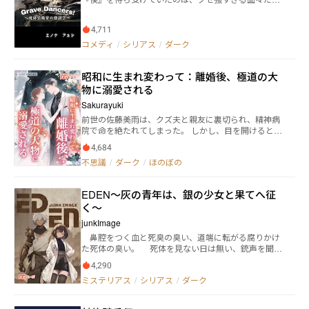
らす聖教会に復讐するため、姿を変え、独立傭兵ラト
『イカ部』に入部してみてはイカがかな!?
た！ 躁うつ病の『死体装飾家』シスター、絶え間なく
ゥン・サンダーを名乗り暗躍する。これは、暴食とな
配信をする中年所長、機械のようにパソコンに向き合
った悪魔が復讐する物語。悪魔となった男が人間に戻
4,711
い続けるAI男、手だけしか姿を見せないヒキコモリエ
ろうとする物語……。
ンジニア…… 死体を探して欲しいと依頼をした『僕』
コメディ
/
シリアス
/
ダーク
に突きつけられた条件は、『死体を現代アートの素材
にさせてほしい』……！？ 捨てた人間の思考をトレー
昭和に生まれ変わって：離婚後、極道の大
スして、死体を探し出す探偵・無花果と『僕』のドタ
バタミステリ中編集！ そして、ひとの『死』でしか自
物に溺愛される
己表現ができない孤独な天才から生まれる『作品』
Sakurayuki
と、それに共鳴するものたち…… 死臭にまみれたユニ
前世の佐藤美雨は、クズ夫と親友に裏切られ、精神病
ークなメンバー、Grave Dancers(他人の死で得をする
院で命を絶たれてしまった。 しかし、目を開けると、
ものたち)の、これはヒューマンドラマである！ あと、
彼女は悲劇が起こる前の時代に戻っていた！ 今回は躊
最低コメディ要素もあり！ どこから読んでも面白い！
4,684
躇せずに離婚し、わずかな慰謝料を手に街の弁当屋か
最初から読むとなお面白い！！ 累計5.3万PV突破！！
不思議
/
ダーク
/
ほのぼの
らスタート。絶対に人生を大逆転させると誓った。 だ
毎日23:23更新、お楽しみに！ 面白かったら評価コメ
が、彼女が関西で最も勢いのある極道の大物・黒沢隼
ントレビューブクマお願いします！ ※この作品は小説
人に関わることになり── 彼は冷徹で危険な男だが、
家になろう、カクヨムでも連載しています
EDEN〜灰の青年は、銀の少女と果てへ征
彼女を心の中で大切にし、羽のように守ってくれる。
く〜
junkImage
鼻腔をつく血と死臭の臭い、道端に転がる腐りかけ
た死体の臭い。 死体を見ない日は無い、銃声を聞か
ない日は無い、薬を使ってラリっている人間を見ない
4,290
日は勿論在る筈が無い。 死を纏った生を享受し、力
ミステリアス
/
シリアス
/
ダーク
なき者は強者に全てを奪われる。そんな事は稚児です
ら理解している法則であり、街に蔓延する慢性的な先
天性の病のようなモノ。 例え路地裏にバラされた死