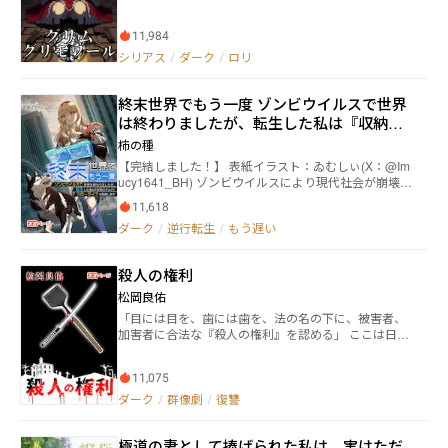
リモワール》である。 物語に刻まれた認知と恐怖、教
訓と残酷――そのすべてが力となり、 現界した登場人
11,984
物たちは読み手《マスター》と契約してこの世界に姿
を取る。 平凡な青年・久我九朗は、暴言と銃火器を撒
シリアス
/
ダーク
/
ロリ
き散らす『赤ずきん』と契約している。 だが彼女は、
後世に改訂された『優しい童話』の『赤ずきん』では
終末世界でもう一度 ゾンビウイルスで世界
なかった。 彼女は――残虐性・嗜虐性・悪意を含んだ
初版、失われた禁断の魔導書《ロスト・グリモワー
は終わりましたが、転生した私は『収納ス
ル》の『赤ずきん』だった。 魔導書同士は互いを喰ら
キル』でスローライフを目指します
柿の種
い、力を奪い合う。 改訂版では決して語られない原典
【完結しました！】 表紙イラスト：ゐむしぃ(X：@Im
の暴力と悪意が、九朗の日常を容赦なく侵食してい
ucy1641_BH) ゾンビウイルスにより現代社会が崩壊
く。 これは、禁断の魔導書《ロスト・グリモワール》
し、終末世界と化した世界。家族の裏切りに遭い一度
を巡る殺し合いの中で、 ひとりの青年が暴虐の『赤ず
11,618
死んだはずの柊 雛奈(ひいらぎ ひなな)は、ウイル
きん』と共に歩む物語。 ※この物語は過度の残虐、嗜
ダーク
/
逆行転生
/
もう遅い
ス蔓延の1ヶ月前に奇跡的に生き返る。だが、心に深い
虐描写が含まれますのでご注意ください ※この物語は
傷を負い、人間不信に陥った彼女は、愛するペットと
過度の暴力、暴言、暴論が含まれますのでご注意くだ
共に終末世界で「スローライフ」を築くことを決意し
さい ※この物語は過度の性的な表現が含まれますので
殺人の権利
た。
ご注意ください。ただし十八禁描写は含まれないよう
配慮しています ※この物語はフィクションであり、実
松岡良佑
在の人物・団体とは一切関係ありません ※また本作に
「目には目を、歯には歯を、法の名の下に、被害者、
はいかなる差別、偏見、暴力、または不適切な行為を
加害者に合法な『殺人の権利』を認める」 ここは日本
助長する意図は一切ありません ※また本作は法律・法
民皇国。 先進国最悪の犯罪率に対処すべく、被害者に
令に反する行為を容認・推奨するものではありません
加害者を殺す権利を与える。 ただし、加害者は抵抗し
11,075
ても良い。 『ハンムラビ法典方』即ち『仇討ち法』に
よって凄惨な復讐劇が幕を開ける――！ 数多の被害者
ダーク
/
群像劇
/
復讐
による合法殺人と、犯罪エリートの加害者による反
撃。 「普通には殺さない。苦しんで死ねッ！」 「その
極道の妻として捧げられた私は、実はただ
程度で復讐とは片腹痛いわ！」 ネオページの規則限界