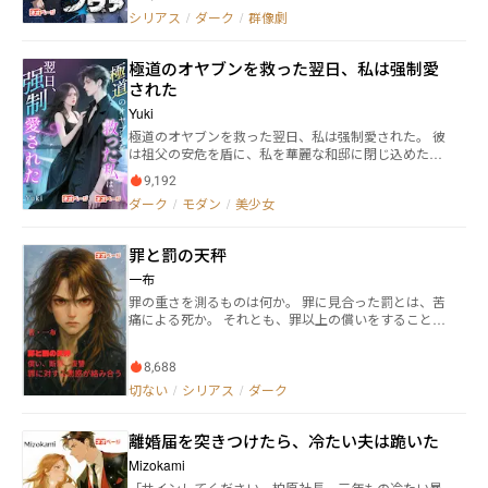
査任務にて、突如として出現した超大型級の『蠕動
シリアス
/
ダーク
/
群像劇
者』と交戦。 母艦を壊滅させられるも、死闘の果てに
これを討伐する。 その5年後。財閥令嬢のベラ・アレ
極道のオヤブンを救った翌日、私は强制愛
クサンドラはアステロイドベルト観光ツアーの最中、
蠕動者の襲撃を受けてシャトルの外に投げ出される。
された
そんな絶体絶命の状況から彼女を救ったのは、星野航
Yuki
が艦長を務める護衛艦、『星野号』であった。 軍もパ
極道のオヤブンを救った翌日、私は强制愛された。 彼
イロットも辞め、民間護衛艦の艦長となった航。 「命
は祖父の安危を盾に、私を華麗な和邸に閉じ込めた。
を救われた恩返しがしたい」と、彼とクルーとしての
骨の髄まで憎んでいたのに、日夜共に過ごす監禁生活
契約を結ぶベラ。 二人は『星野号』クルーたちととも
9,192
で、彼の冷酷な仮面の下にある傷痕と孤独を垣間見
に、アステラ帰還までの過酷な戦いに挑んでいく。
ダーク
/
モダン
/
美少女
る。 過去の因縁と警察の追跡が同時に押し寄せた時、
彼は私のために致命的一撃を身を挺して防いだ…強引
な略奪から始まった過ちは、果たしてどこへ向かうの
罪と罰の天秤
か？
一布
罪の重さを測るものは何か。 罪に見合った罰とは、苦
痛による死か。 それとも、罪以上の償いをすること
か。 クロマチンという特殊能力が発見された現代。 ご
く少数しか持ち得ないその能力を持つ者は、警察の特
8,688
殊部隊SCPTに所属し、武装犯罪等の鎮圧に従事して
いる。 クロマチン能力者である佐川亜紀斗は、少年の
切ない
/
シリアス
/
ダーク
頃、荒れて喧嘩ばかりしていた。喧嘩の相手を病院送
りにしたことが、何度もあった。 しかし、一人の少年
離婚届を突きつけたら、冷たい夫は跪いた
課の警察官により更生した。 クロマチン能力の素養が
あった彼は特殊部隊に所属しながらも、罪を犯した人
Mizokami
達を更生させ、償いながら生きていけるように尽力し
「サインしてください、柏原社長。三年もの冷たい暴