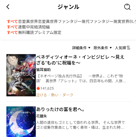
ジャンル
すべて
恋愛
異世界恋愛
異世界ファンタジー
現代ファンタジー
現実世界
BL
すべて
連載中
完結済
短編
すべて
無料
購読
プレミアム限定
詳細条件
除外条件
人気順
ベネディツィオーネ・インビジビレ ～見え
ざる”もの”に祝福を～
猫耳猫助
【ネオページ独占先行作品】 ――――世界よ、これぞ”物
語” 異世界「アレット」では、四百年もの間、人族と
魔族との和平協定「人魔不可侵協定」が存在した。
141,625
しかし、ある日突如として魔族側が協定を破棄、人族
泣ける
/
熱い
/
ダーク
側の領土へ侵略を開始する。 魔族に対抗しように
も、長い間平和だった影響により、人族側の戦力はす
っかり落ち、あっという間に全領土の三割を魔族に支
ありったけの富を君へ。
配されてしまう。 打つ手限られた人族は魔族と対抗
する為、次元の断層を発生させ、別世界へと移動する
花雛朱
禁忌魔術「次元転移魔法」を行うが...... 繋がった先
人間の遺体もゴミとして扱われる世界。 そんな世界で
は、もう一つの世界「地球」。 ――西暦二一〇〇
ゴミ収集作業員として働く青年・橘は、生まれた時か
年、日本上空 突如として現れた次元の断層。そこか
ら身分が決まる階級制度に嫌気がさしていた。 ある
ら現れたのは、異世界からの使者達。 異世界の者は
日、中流階級住宅街に住む少女・シオンに出会い「も