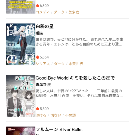
がアンケートでしか選べません！誰か助けて下さい！
6,309
え？配信内容もアンケートで決まっちゃうの！？〜 謎
コメディ
/
ダーク
/
美少女
のスキル＜アンケート＞を手にした、女子高生ダンVtu
ber高坂美織は、一度もドロップ品が手に入れられない
こと、配信が過疎っていることに悩んでいた。 そんな
白鴉の星
ある日、視聴回数１０００を越えたことで、配信画面
にアンケート機能がついた。 そこに表示された文字。
暖猫
【確定ドロップ】 イレギュラーに遭遇した人気配信者
世界は滅び、天と地に分かれた。 荒れ果てた地上を生
を偶然助けたことで、なんとかリスナー誘導によりア
きる青年・エレンは、とある目的のために天より遣わ
ンケートに回答してもらい、初のドロップアイテムを
された少女型兵器たる”レイヴン”を捕獲しようと、旧
手に入れることが出来たのだが⋯⋯。 これはレアなア
都市遺跡で一人暮らしていた。 そんな折に出会ったの
イテムを確定で手に入れるスキルを手にしながらも、
5,654
は、真っ白な髪と赤い瞳を持ったはぐれレイヴン・ア
リスナーのアンケートに振り回される配信者の物語で
デル。兵器であるはずの彼女は、なぜかエレンと会話
シリアス
/
ダーク
/
未来世界
ある。
のやり取りに応じ、どころか協力関係をもちかけてき
た。 目的地は、遥か高き天――天人と呼ばれる人々の
Good-Bye World キミを殺したこの星で
住まう宇宙ステーション。 片や、約束を果たすため
に。片や、役割を果たすために。 荒野を往く二人はや
青海野 灰
がて、世界の残酷な真実へと近づいていく。 これは、
愛した人は、世界の“バグ”だった―― 三年前に最愛の
黄昏を越えた夜のさなかを歩くための光を探す、その
幼馴染「水無月 白亜」を喪い、それ以来自暴自棄な
道程。
日々を送っている高校生「如月 蒼」。 ある日、クラス
メイトの暴力から逃げ込んだ廃屋で、白亜と瓜二つな
5,509
少女を見つける。 「わたしを殺して」と願う不思議な
少女にかつての白亜の姿を重ね、「ハクア」と名付け
泣ける
/
切ない
/
不思議
て世間から隠れるように自室で匿う。 そんな中、蒼の
周りで少しずつ異常な事態が発生していく。困惑する
フルムーン Silver Bullet
蒼に、ハクアは告げる。 わたしは、バグだよ、と。