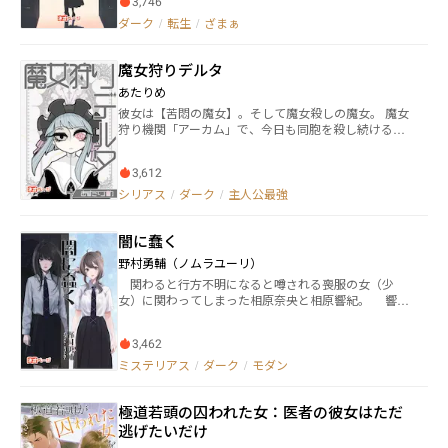
3,746
う。目覚めたマリアローズを待っていたのは婚約解消
ダーク
/
転生
/
ざまぁ
と廃嫡、そしてウン百歳生きているジジイと噂の公爵
との結婚だった。いろいろと思うところはあるもの
の、まあ、ちょうどいっか。 マリアローズは大人しく
魔女狩りデルタ
辺境に向かい、【賢者の石】を錬成するため夫の公爵
とともに材料を集め始める。一方で異母妹と元婚約者
あたりめ
は、勝手に没落していく。 自滅だけで済むと思った
彼女は【苦悶の魔女】。そして魔女殺しの魔女。 魔女
ら、大間違いですが。 ……そろそろ採取時かしら。 ©️
狩り機関「アーカム」で、今日も同胞を殺し続ける。
砂礫零 無断複写・転載を禁止します。 Unauthorized r
デルタ部隊で戦ううちに、その名がそのまま呼び名に
eproduction prohibited. 版权所有。 복제 금지. 転載禁
なった。 誰より儚く、誰より苦しみ、それでも誰より
止
3,612
痛まない彼女。 彼女こそ、最強無敵の魔女、【魔女狩
りデルタ】――！！
シリアス
/
ダーク
/
主人公最強
闇に蠢く
野村勇輔（ノムラユーリ）
関わると行方不明になると噂される喪服の女（少
女）に関わってしまった相原奈央と相原響紀。 響紀
は女の手にかかり、命を落とす。 さらに奈央も狙わ
れて…… イラスト:ミコトカエ（@takoharamint）様 ※
3,462
無断転載等不可
ミステリアス
/
ダーク
/
モダン
極道若頭の囚われた女：医者の彼女はただ
逃げたいだけ