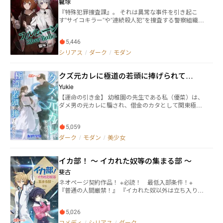
朧塚
『特殊犯罪捜査課』。 それは異常な事件を引き起こ
す”サイコキラー”や”連続殺人犯”を捜査する警察組織だ
った。 都市の闇にひしめく怪物達。 かつて、彼らは普
通の人間であった。 だが、彼らは異常な犯罪者として
5,446
人々に牙をむける。 拳銃使いの少年・牙口令谷(きばぐ
ち れいや)は彼らを”狼男”と呼ぶ。 令谷はある時、黒
シリアス
/
ダーク
/
モダン
魔術により、親友の少女を蘇らせた少女・葉月と出会
い、二人は異常な事件の解決をしていく。 これは。 異
​クズ元カレに極道の若頭に捧げられて…
常な殺人犯達と戦う、少年少女の物語。 ※本作品には
グロテスクな描写が数多く入っております。苦手な方
Yukie
はご注意ください。 残酷なだけでなく人間の繊細な感
【運命の引き金】​​ 幼稚園の先生である私（優菜）は、
情を表現していきたいと思っています。
ダメ男の元カレに騙され、借金のカタとして関東極道
の若頭・黒沢征十郎に捧げられた。 ​​【華麗なる愛の牢
獄】​​ 「お前は俺が買い取ったモノだ」——冷酷な彼の
5,059
宣言通り、私は豪華なマンションに監禁され、夜ごと
彼の残忍な愛に屈辱を味わわされた。 ​​【覚悟の逃避
ダーク
/
モダン
/
美少女
行】​​ 彼の子を妊娠したことが発覚し、恐怖と母性の本
能は私を決断させた。隙を突いて東京から消え、遠く
イカ部！ 〜 イカれた奴等の集まる部 〜
でただ一人、新たな命を育む決意をした。 ​​【狂気のプ
ロポーズ】​​ 私の失踪は、彼を正気失わせた。関東中を
斐古
手当たり次品に探し回り、組織の反対も顧みず、つい
ネオページ契約作品！ ※必読！ 最低入部条件！※
に私を見つけ出した彼は、血まみれになりながらも、
『普通の人間厳禁！』 『イカれた奴以外は立ち入り禁
これまで見たことのない渇望と絶望の眼差しで言っ
止！』 『ヘタレもいらん！』 『口が軽い奴もいら
た。「優菜…お前がいなきゃ、俺は死ぬ」
ん！』 『冷やかしは帰りやがれ!!』 【あらすじ】 宇
5,026
辻優心（うつじ ゆうしん）は、私立『縁城（よりし
ろ）学園』に通う高校二年生。 ある特異体質に悩ま
コメディ
/
シリアス
/
ダーク