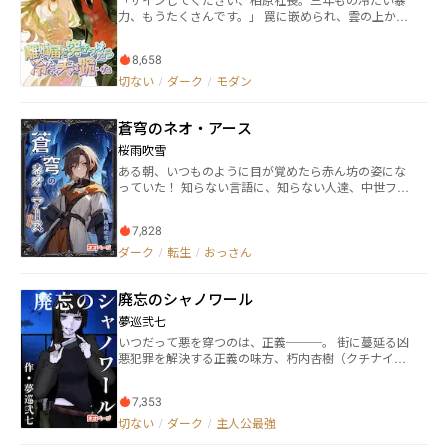
ていた。 クロマチン能力者である笹島咲花は、幼い
力、もうたくさんです。」​​ 罠に嵌められ、雲の上から
頃、大好きな姉を亡くした。 姉は非行少年達に拉致さ
泥沼へ落とされた彼女は日本の笑い者に。三年間の結
れ、暴行と陵辱の限りを尽くされ、殺された。 しか
婚生活は形だけ、彼女は彼の高価な飾り物であり、心
し、少年達に下った刑罰は、犯した罪に比べてあまり
8,658
の中の禁忌だった。 耐え忍べば振り向いてくれると思
に軽いものだった。 鬼畜にも劣る凶悪犯は、駆逐すべ
ったら、彼が白月光に煌びやかな婚約指輪を贈る姿を
切ない
/
ダーク
/
モダン
きだ。 残酷な事件に向き合いながら、咲花は凶悪犯達
目撃する。 心が死に、離婚届を突きつけて去ろうとし
をその手にかけてゆく。 美女のような容貌の金井秀
た時、あの永遠に高々たる男が、衆人環視の中で―― ​​
人。 秀人の家族は、彼が幼い頃に惨殺された。しか
蒼穹のネオ・アース
「行くな！俺が許さない限り、どこへも行かせな
し、犯人が権力者の身内だったため、その事実は隠蔽
い！」彼は狂気と恐慌を宿した瞳で彼女の手首を握
される。また、流された虚偽の内容により、被害者で
桜雨吹雪
り、ついに片膝を着いた...​​ さらに予想外だったのは、
あるはずの彼の家族は、国民から批難を受けた。 SCP
ある朝、いつものように目が覚めたら赤ん坊の姿にな
彼と犬猿の仲の優しい兄も手を差し伸べたこと。「振
T隊員となった彼は、家族が惨殺された真実に辿り着
っていた！ 知らない言語に、知らない人達、中世ファ
り返るな、俺のところへ来い。」 捨てられた女から業
き、行方を眩ませる。国に復讐するために。 罪を償わ
ンタジーのような家の中。もしかして、これが異世界
界の女王へ、彼女の逆襲の道で、頂点に立つ二人の男
せたい者。 罪を断罪する者。 罪に対して復讐する者。
転生…？そう思った主人公は、信じられずにいたが、
が狂ったような修羅場に！ ​この本心を賭けた戦いで、
特殊能力を持つ、異なる思想を持つ三者。 彼等の出会
7,828
やがて呑み込んでいく だが、現代日本と違い、世界に
最後に彼女が選ぶのは誰？​
いにより、それぞれの思いが交わり、ぶつかり合う。
は死が蔓延っていた。医療は発達していないが、治癒
ダーク
/
転生
/
おっさん
※この物語はフィクションです。実在の人物、団体等と
魔法なんてものはない。更に現代日本のような文明の
は一切関係ありません。また、登場する地名、地下鉄
利器もない。 なんとかして戻りたい。そんな主人公の
沿線名、駅名等についても、現実に同一名のものがあ
廃忘のシャノワール
前に、見知らぬ少年が現れる。 「ぼくも、過去から来
ったとしても、架空のものです。
たんだ」 少年はそんな意味深な事を言って──？ ダー
夢巡弐七
クファンタジー×SFファンタジー
いつだって悪を穿つのは、正義───。 街に蔓延る凶
悪犯罪を解決する正義の味方、朽内杏樹（クチナイア
ンジュ）。特技は、殺戮と女を抱くこと。事件の解決
の仕方は至ってシンプル。容疑者の命をもって罪を償
7,353
わせる、“即刻死刑”。 そんな正義の味方を追う、バイ
オレンスストーリー。 表紙:鬼皓・弥勒 ※この作品は下
切ない
/
ダーク
/
主人公最強
品な言葉遣いやスプラッター要素が多く登場します。