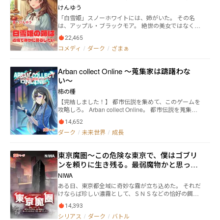
所属する特殊な構成となっていた。 内気な性格の高校
公爵との激甘スイーツ生活を死守しま
けんゆう
生である伊瀬祐介（いせ ゆうすけ）は、ある事がき
す！〜
「白雪姫」スノーホワイトには、姉がいた。 その名
っかけでその六課に特別捜査官として配属されること
は、アップル・ブラックモア。 絶世の美女ではなく、
になる。 そして伊瀬は、転校先のクラスで隣の席とな
魔法の才能もない。 平民育ちの義理の姉。 魔女の母親
った天野悠真（あまの ゆうま）と出会う。 実は、天
22,465
に育児放棄されて、下働きと家事を押し付けられなが
野は伊瀬と同じ六課に所属する特別捜査官であった。
コメディ
/
ダーク
/
ざまぁ
ら生きてきた彼女。 母親が国王の後妻になり、アップ
配属初日と転校初日が重なっていた伊瀬は慣れない環
ルもある日突然、政略結婚の駒として使われる。 アッ
境に戸惑いながらも、天野やクラス委員の佐藤陽貴
プルの夫になったのは、義妹・スノーホワイトの元婚
（さとう はるき）、清水咲希（しみず さき）と昼
Arban collect Online 〜蒐集家は躊躇わな
約者。辺境の怠け者公爵だった。 アップルを冷遇し、
食を共にコミュニケーションをとっていた。 少しずつ
い〜
興味も示さない公爵。 ところが―― 「……このタル
新しい環境に慣れてきた伊瀬だったが、突如として伊
ト、なんかうまくね？」 アップルの唯一の趣味・スイ
瀬と天野の二人に事件が起きたことを知らせる一報が
柿の種
ーツ作りで、なぜか公爵が懐きはじめて!? 一方その
入った。 転校・配属早々に、伊瀬にとって最初の事件
【完結しました！】 都市伝説を集めて、このゲームを
頃、スノーホワイトは死と復活を繰り返し、民衆を率
が始まろうとしていた―― ＊この作品はフィクション
攻略しろ。 Arban collect Online。 都市伝説を蒐集
いて革命戦争を始めていた――!? 王妃軍VS革命軍の大
です。 実在の人物や団体などとは関係ありません。
し、都市伝説によって攻略する力を得て、都市伝説に
激突。 戦況のカギを握るのは……アップルの手作りス
14,652
対抗する新作VRMMO。 様々な思惑が渦巻く世界の中
イーツ⁉ 魔力なし、ルックス普通、家事が取り柄の地
ダーク
/
未来世界
/
成長
で、主人公は自らの目的を果たす事が出来るのか。 表
味姉が、スイーツと根性で国を救うまでの、ちょっと
紙イラスト：ろーれい(https://x.com/LowLay60)
甘くて、切ない物語。
東京魔圏～この危険な東京で、僕はゴブリ
ンを頼りに生き残る。最弱魔物かと思って
いたけれど、実は最強でした
NIWA
ある日、東京都全域に奇妙な霧が立ち込めた。 それだ
けならば珍しい濃霧として、ＳＮＳなどの恰好の餌に
なっただろう。 しかし事はそれだけでは終わらなかっ
14,393
た。 霧の中から現れる多数の "何か"。 それは創作中の
シリアス
/
ダーク
/
バトル
存在として認知されている筈の、人を殺し、喰らう恐