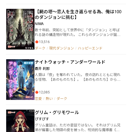
ろしい怪物たちだった。 世界が一変し、人々は翻弄さ
れ、多くは狼狽の中命を落としてしまう。 しかし、そ
【屍の塔～恋人を生き返らせる為、俺は100
んな中でも賢明に抗おうとする者たちがいた。 ※ 更新
のダンジョンに挑む】
頻度は週３回、月水金！
NIWA
数十年前、突如として世界中に「ダンジョン」と呼ば
れる謎の構造物が現れた。 これらのダンジョンが誕生
した理由や仕組みについては依然として解明されてい
13,516
ないが、その内部には希少な資源が眠っており、人類
ダーク
/
現代ダンジョン
/
ハッピーエンド
はそれらの恩恵を享受してきた。 特にダンジョンの探
索者たちは命を懸けてこれらの資源を回収し、その見
返りとして巨額の報酬を手にしていた。 そんなダンジ
ナイトウォッチ・アンダーワールド
ョンの存在が当たり前となった時代に生きる青年「片
倉 真祐（カタクラ マサヒロ）」が、ダンジョンに挑み
蒼井 刹那
そして望みを叶える物語。 しかし望みは天高く、そこ
人類は「夜」を奪われていた。 夜の訪れとともに現れ
に至るまでの道は険しい。 道を往く度に積み重なって
る怪物、【あのものたち】。 【あのものたち】から市
いく骸は、果たしてどこまで高くなるのだろうか。 ※
民を守るため、各国は【夜禁法】を制定し、人々が夜
週２、３回の更新となります。 ※ のっけから暗く不穏
の街へ繰り出すことを禁じた。 その禁を破ることを強
ですが、本作はハッピーエンドです
12,085
いられ、少年は夜の街へと足を踏み出す。 そこで出会
う【ナイトウォッチ】を名乗る一人の少女。 狂気の一
恋愛
/
熱い
/
ダーク
夜を乗り越え、少年は少女と戦うことを決意する。
時々もだもだ恋愛、夜にはバトル。 バトルもの少年漫
グリム・グリモワール
画の王道を踏襲したバトルアクションライトノベル、
ここに爆誕！ YouTube「ネオページ公式チャンネル」
ぴすぴす
にてPV公開中！ URLをチェック！ https://youtu.be/U
グリム童話は、ただの昔話ではない。 それはグリム兄
EPF1MAF9EU
弟が編纂した物語の皮を被った、呪術的な魔導書《グ