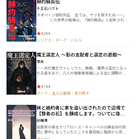
赫灼騎兵伝
体があったとしても、奇怪な造形を模した野犬や野鳥
が捨てられた赤子を啄ばんでいても、それらは当たり
千王石ハクト
前の光景だ。驚嘆にすら値しない日常的なもの。 こ
ネオページ契約作品 全ては、ヤツを殺すため──。
の街は最低最悪で。 この街は誰もが罪を背負って生
この世界の戦場は、『赫灼騎兵』と総称される
きている。 誰もが生きていたいが故に―——罪と罰
人型魔導兵器によって支配されていた。多くの者が力
に生きている。 命の意味を探り、運命を手繰るサイ
を求め、大切なものを奪われ、散っていく……。
バーパンク・ディストピア。 毎週月・水・金・日、
4,264
新人パイロット大原芽吹もまた、その一人だった。初
19時更新
陣を終えたばかりの彼の前に、家族を奪った青い機体
シリアス
/
ダーク
/
バトル
が姿を現す。仇敵マイ・オッフとの間に生まれた、二
人の、そしてこの世界の運命を決定づけた因縁。
魔王選定人 ～影の支配者と選定の遊戯～
これは、憎悪と復讐の物語である。 毎週月水金更新 f
anbox（千王石ハクト fanboxで検索すれば出てきま
季未
す）にて機体の設定資料を公開しています。無料で
──先代魔王ヴァレリウス、崩御。 魔界は空位となっ
す。 https://senousekihakuto.fanbox.cc/
た玉座を巡り、八人の後継者候補による血と謀略の選
定戦へと突入する。武力、知略、財力、血統――全て
を駆使した候補者たちの壮絶な心理戦と駆け引きが始
4,164
まった。 だが、誰も知らない。この残酷な「遊戯」の
盤面を、ただ一人の男が影から支配していることを。
ダーク
/
主人公最強
/
実力隠す
魔王城の片隅で書物を整理する、目立たぬ書庫番の青
年エルピス。彼こそが、先代魔王を育て上げた太古の
妹と婚約者に家を追い出されたので辺境で
超越者にして、この選定戦を仕組んだ冷酷非情な「選
定人」である。 「さあ、愛しき駒たちよ。せいぜい見
【賢者の石】を錬成します。ついでに復讐
苦しく、されど懸命に踊り狂え。お前たちが演じる滑
もするかもしれませんが
砂礫零
稽な茶番こそが、我が永きに渡る虚無の、唯一の慰み
伯爵家の長女マリアローズ・キャンベルは錬金術の研
なのだから」 美しくも悍ましい微笑みを浮かべる彼の
究に夢中になっていたところを異母妹に階段から突き
手の中で、魔界の未来が歪んでいく。 これは、無垢に
落とされた。その上に毒を盛られて生死の境を彷徨
して邪悪な超越者が紡ぐ、魔王誕生の叙事詩。