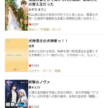
に挑んだ作品になります。 完結作品なので、一気読み
の替え玉だった
にどうぞ！ 評価感想、お待ちしてます！ ※：登場人物
みずせ まりこ
の名前は存在しない苗字や名前、名前に使うにはあり
秋山凛は自分が前任の代わりだと思い込み、極道の大
えない漢字を使用しています。フィクションではあり
物・九鬼燎の偏執的な支配と屈辱的な扱いを耐えてい
ますが同姓同名を防ぐ処置です。
た。しかし、彼女は次第にそれが愛から来たものでは
9,531
なく、二十年続く残酷な復讐であることに気づく！目
切ない
/
不思議
/
ダーク
を覚ました彼女は、もはや替え玉ではなく、家の先祖
のような存在になることを決意する。彼の執着心を利
用し、神秘的な裏方と手を組み、証拠を集めて反撃を
犬神憑きの犬神家っ！！
開始。かつての鳥かごの中の雀が、どのようにして風
雲を巻き起こし、大物を屈服させ、華麗に帰還するの
世界
か！
古来から伝わる呪術、狗神を使い妖怪退治を生業とす
る犬神家という一族がいた。 その内の一人、ちょっと
気弱な女子高生の『犬神 狛(いぬがみ こま)』は、
一族が認める退魔士となるため試練に挑む。 ひょんな
9,382
ことから試練の場で、高祖父を知るという猫又の『猫
田 吉光(ねこた よしみつ)』と出会い、狛は自分の
コメディ
/
ダーク
/
和風
中に眠っていた人狼の血に目覚めることになっ
て…！？ 世にも珍しい『人狼の狗神使い』として覚醒
終撃のノヴァ
した狛は、幽霊退治や妖怪退治、はたまた神様からの
おねがいを聞いたりと大忙し。 果たして、彼女は立派
憂木ヒロ
に独り立ちできるのか？ 時に笑いあり、涙ありの和風
人類が生存圏を宇宙に求めた時代。 巨大宇宙船『アス
ファンタジー冒険活劇、始まります！ ※この作品は、
テラ』は外宇宙への旅の最中、未知の生命体『蠕動
カクヨム並びに小説家になろうでも公開しています。
者』と遭遇する。 その脅威に対し、人類は人型戦闘兵
器【ノヴァ】を開発。彼らへ反抗の狼煙を上げた。 ア
9,308
ステラ正規軍エースパイロットの星野航は、小惑星探