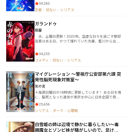
言う。 「異世界の方々、どうか私達の世界を助けて下
59,285
しあなたが現状を変えたいと思うのなら、また私の所
さい」と。 次元の断層により繋がった二つの世界
へ来て下さい」と言われ、橘の人生は大きく変わって
恋愛
/
切ない
/
シリアス
は、のちに「マナ」と「電子」を融合させ開発した戦
いき… 身分の低い下流階級の青年が織り成す、恋愛あ
闘服「エレマ体」によって、魔族と対抗することにな
り友情あり家族愛ありの、切ないSFファンタジー
るが。 果たして、数奇か運命か。 これは、交差す
ガランドゥ
る二つの世界が織り成す、十一人の群像劇
扇屋
水、土曜日更新！2020年。空虚な日々を過ごす粳部
音夏はある日、かつて憧れていた先輩、藍川から会い
たいと誘いを受けて彼の家に訪問する。謎だらけな彼
の素性が気になる粳部だったが、夜になり駅まで送る
34,235
と言われる。しかしその夜、二人は街を喰らう異形の
怪異に襲われ、彼女は命を奪われかける。藍川は人外
コメディ
/
切ない
/
シリアス
の力で応戦するが、粳部は怪異の不意打ちによって致
命傷を受けてしまう。しかし、彼女は突然謎の力を手
マイグレーション ～警視庁公安部第六課 突
に入れて…… 藍川の正体は何なのか。粳部に宿った
力とは。 これは180年に渡るおとぎ話。 第2部
発性脳死現象対策室～
『赤の火鼠』が連載中！ ガランドゥのHP→https://ougi
気の言
ya.jimdofree.com/ カクヨム版→https://kakuyomu.jp/wo
＊毎週日曜日の18時頃に更新しています！ ある日を境
rks/16818093094498790037 小説家になろう版→http
に、脳死となった遺体が東京を中心に日本全国で発見
s://ncode.syosetu.com/n9447kc/
された。 発見された遺体には外傷も脳出血もなく、何
25,656
の予兆もなしにある日突然に起こることから突発性脳
シリアス
/
ダーク
/
心理戦
死現象と呼ばれた。 しかし、この現象は真相とは少し
異なる。 日本政府は真相を世間に公表することはせ
ず、秘密裏に警視庁公安部に名目上の対策室を作っ
白雪姫の姉は辺境で静かに暮らしたい〜毒
た。 それが「警視庁公安部第六課 突発性脳死現象対
親魔女とゾンビ妹が騒がしいので、怠け者
策室」である。 六課では、なぜか現役の高校生などが