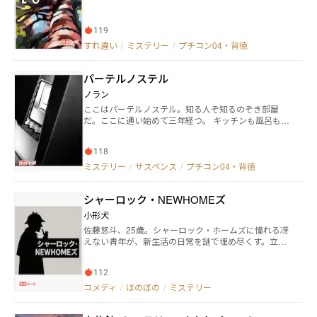
119
すれ違い
/
ミステリー
/
プチコン04・背徳
パーテルノステル
ノラン
ここはパーテルノステル。知る人ぞ知るのぞき部屋
だ。ここに通い始めて三年経つ。 キッチンも風呂もな
く学生寮みたいな小さな部屋で、おそらく共有スペー
スが別に用意されているんだろう。とにかくこちらの
118
のぞき窓から隅々まで見渡せる程度のこじんまりした
空間で、どういう仕組みになっているのか、部屋その
ミステリー
/
サスペンス
/
プチコン04・背徳
ものが循環式エレベーターになっているらしい。二十
世紀前半にヨーロッパで人気があった様式だとかで、
シャーロック・NEWHOMEズ
常にゆっくりと動き続ける乗り降り自由の観覧車とい
うところだ。
小形犬
佐藤悠斗、25歳。シャーロック・ホームズに憧れる冴
えない青年が、新生活の日常を謎で埋め尽くす。立ち
ふさがる謎をホームズ的推理で解決できるのか。
112
コメディ
/
ほのぼの
/
ミステリー