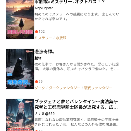
水族館×ミステリー×オクトパス！？
AlgoLighter
初めてのミステリーへの挑戦になります。 楽しんでい
ただければ幸いです。
102
ミステリー
/
水族館
遊漁奇譚。
朧塚
夜の仕事で、お客さんから聞かされた。恐ろしい幻想
譚。 大学の夏休み、私はキャバクラで働いた。 そこで
席に着いた、あるお客さんが私に奇妙で奇怪な話をし
てくれた。 それは現代の暗黒に満ちた残酷な幻想譚。
99
ダーク
/
ダークファンタジー
/
現代ファンタジー
ブラジェナと夢とバレンタイン～魔法薬研
究者と王都魔導騎士隊長が追究する、広が
りゆく騒動～
ナナミ@359
素直になれない魔法薬研究者と、美形騎士の王都を巻
き込むじれったい恋。 獣人などの人外も住む魔法世
界。研究所の魔法薬研究者で努力家のブラジェナは、