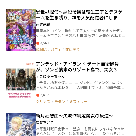
た『ＭＡＹＡ真夜中の少女』の続編というか怪しいス
ピンオフですが、二次創作ではありません。本人なの
異世界探偵～悪役令嬢は転生王子とデスゲ
で。
ームを生き残り、神を人気配信者にします
～
東雲飛鶴
■腹黒ヒロインに勝利して乙女ゲーの皮を被ったデス
ゲームを王子と生き残れ！■ 事故死した元OLの私を、
悪役令嬢として乙女ゲーム世界に 送り込んだ娯楽の神
3,561
様は、神界の配信者だった！ 《水・土の朝に更新中で
頭脳戦
/
バディ
/
死に戻り
す》 ・ この世界は、娯楽の神のチャンネルで神界にLI
VE配信されている。 スパチャが飛べば神アイテムでテ
コ入れが！！ ・ さらに神は、手違いで婚約者の王子様
アンデッド・アイランド チート自衛隊員
役まで転生者を送り込んでしまった。 彼は元大学生の
が、ゾンビ襲来のリゾート島で、美女３人
ゲーマーで、ファンタジーMMOの世界で無双する予定
だったから大変！ 勝手の分からない乙女ゲームの世界
とサバイバル戦闘を始める
デブにゃーちゃん
で困惑しきり……。 ・ ゲームのストーリー上、王子様
全員、極悪非道…………ゾンビ、ギャング、ロボッ
は王室の抗争に巻き込まれて つねに暗殺の危機に。私
トたちが暴れまわる。 人間同士でさえ、物資争奪や
は腹黒ヒロインの計略による処刑が待っている。 この
権力闘争で殺し合う。 西部方面普通科連隊員であ
ままでは、どちらも地獄行き！！ ・ こうなったら協力
2,412
る、尾野・賢一は、日米の艦艇を主軸とする、海洋共
して、神アイテムの【セーブボタン】と 王子様のギフ
シリアス
/
モダン
/
ミステリー
同演習に参加した。 しかし、季節外れの大嵐によ
ト【超回復】を駆使し、 見えない敵を炙り出して全て
り、彼は上陸作戦中に、海へと落ちてしまった。 翌
の障害を排除するしかない！！ ・ で、王子様とのロマ
日、目を覚ました彼は、プロケト諸島のリゾートビー
ンス……？ それどころじゃないわよ！ こっちは命か
新月狂想曲～失敗作判定魔女の反逆～
チに漂着していた。 だが、そこで、ゾンビ・パンデ
かってるんだから！ え？ 視聴者さんが期待してるっ
ミックと激しい内戦に巻き込まれてしまう。 プロケ
星琴ちさき
て？ 無責任な！ ・ とはいえ乙女ゲームの攻略対象だ
トでは、ゾンビの襲来と同時に、親米派と親中派で、
から、 もちろんイケメンなんだけど……。 ・ は、果
＊毎週月曜日更新＊ 「聖女にも魔女にもなれなかった
内戦が勃発した。 さらに、周辺国から浸透している
たして、戦友は恋愛対象になるのでしょうか？！ ※大
あなたは『主人公』になる資格がない。 愛されること
勢力拡大を目論むテロ組織＆ギャング団まで暴れ始め