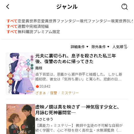
ジャンル
すべて
恋愛
異世界恋愛
異世界ファンタジー
現代ファンタジー
現実世界
BL
すべて
連載中
完結済
短編
すべて
無料
購読
プレミアム限定
詳細条件
除外条件
人気順
元夫に裏切られ、息子を殺された私――三年
後、復讐のために帰ってきた
南枝
森下若菜は、恩義から瀬戸恭平と結婚した。 しかし新
婚初夜、彼女は「気持ち悪い」と罵られ、悲劇の日々
が始まる。 6年間、先天性心疾患の息子・流星を抱
20,842
え、必死に医療の道を探す若菜。 だが、夫の心は常に
ざまぁ
/
復讐
/
ミステリー
妹・森下有希のもとにあった。 流星の6歳の誕生日、
父親に会いに行った彼は戻らず――恭平はその間、有希と
遊園地で笑っていた。 絶望の中、若菜は離婚を決意
虚映ノ鏡は真を映さず ─神気宿す少女と、
し、胃がんの治療も放棄、ただただ息子を殺した犯人
月詠む死神審問官─
を裁きたい。 それすらも叶わなかった。流星を轢いた
運転手が簡単に仮釈放されてしまう。 真相は――流星の死
あさとゆう
は、森下家が邪魔者を排除するために仕組んだものだ
【異能力 × ミステリー】 教師や生徒の不可解な自殺が
ったのだ。 三年後、若菜は帰ってきた。今度は、全て
続く学園で、心に不穏を抱く高校生・水無瀬藍良（み
の人に、この世に生まれたことを後悔する刻が訪れる――