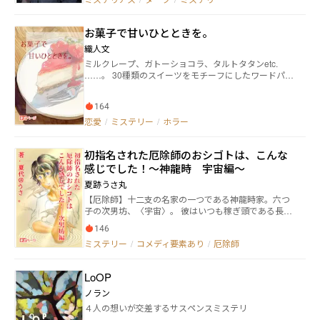
と消え、代わりに現れる口を縫われた遺体。やがて、
二人は火葬場の地下に広がる“封じられた空間”へと足
お菓子で甘いひとときを。
を踏み入れる。そこには、人間と入れ替わった“黄泉の
モノ”が潜む異界への扉があった。 町の住人は本当に人
織人文
間なのか？ 死者の口を縫う理由とは？ そして、成瀬自
ミルクレープ、ガトーショコラ、タルトタタンetc.
身に隠された衝撃の真実とは――。 すべてを終わらせるた
……。 30種類のスイーツをモチーフにしたワードパレ
め、成瀬は最後の決断を下す。 しかし、それは本当に
ット「お菓子」（https://www.pixiv.net/artworks/99414
終焉だったのか？ 闇に沈んだ町と、戻らぬ者の記憶を
901）を使用し、30本のショートショートを綴ってい
めぐる戦慄のホラーサスペンス。
164
きます。 恋愛テーマのものが多いですが、基本はホラ
ーやミステリー寄りのハッピーじゃないテイストにな
恋愛
/
ミステリー
/
ホラー
ります。
初指名された厄除師のおシゴトは、こんな
感じでした！〜神龍時 宇宙編〜
夏跡うさ丸
【厄除師】十二支の名家の一つである神龍時家。六つ
子の次男坊、〈宇宙〉。 彼はいつも稼ぎ頭である長男
と三男のサポート役をしつつ、仕事の案件を取ってく
146
る敏腕な策士である。 ソレをこなしながら物語を執筆
ミステリー
/
コメディ要素あり
/
厄除師
している小説家の顔も持っている。 そんなある日、彼
の自宅内の居間にて。テーブルの上に一枚の封筒が置
かれていた。 差出人は無し。宛先は〈神龍時 宇宙
LoOP
様へ〉と記載されていたので中に入っている手紙を読
むと公主から指名を貰った彼。 不思議に思いながら、
ノラン
事務所へ出向き公主から話を聞いてみると、とんでも
４人の想いが交差するサスペンスミステリ
ない依頼だった ーー。