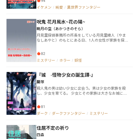
94
美形の王都魔導騎士団隊長ジーノに素直になれないで
イケメン
/
純愛
/
異世界ファンタジー
いる。恋よりも仕事な彼女は、自分の無自覚の恋心に
気付かない。そんな彼女は、不思議な夢で見た「バレ
ンタイン」について彼に話した。 彼女はとある贈り物
呪鬼 花月風水~花の陽~
を作ろうと奮闘する。 しかし当日、王都で謎の騒ぎが
発生。二人でその真相を追い、協力して人助けや問題
暁月の空（あかつきのそら）
を解決する中で、二人の距離も縮まっていく。 更にこ
月見里探偵事務所の所長をしている月見里綾人（やま
のことをきっかけに活躍や魔法薬の評判を聞き付け、
なしあやと）のもとにある日、1人の女性が家族を探し
貴族までも出て来る。 贈り物を渡すことが出来るの
て欲しいと依頼に来た。事件を調べていく中でであっ
か、二人の関係は変わるのか。 恋には不器用なツンデ
た刑事と調べていくと「呪鬼」の存在だった。
レ研究者×心の内を読ませないイケメン紳士騎士のバデ
82
ィが謎や騒動を追う、ミステリー風味な甘くじれった
ミステリー
/
ホラー
/
妖怪
い恋愛ファンタジー。 ※時々戦闘・バトル要素あり ※
恋愛要素はゆっくり
『城 ‐怪物少女の誕生譚‐』
朧塚
殺人鬼の男は幼い少女に出会う。男は少女の家族を殺
し、少女を育てる。 少女とその家族は大きなお城に住
んでいた。 ある日、殺人鬼の男は幼い少女に出会う。
彼は少女の家族を殺した。 殺人鬼の男は少女も殺そう
81
とした。 ……だが、少女の無垢な瞳を見て、男は少女
を育てる…………。 それは怪物少女の誕生譚。
ダーク
/
ダークファンタジー
/
ミステリー
住居不定の祈り
四森