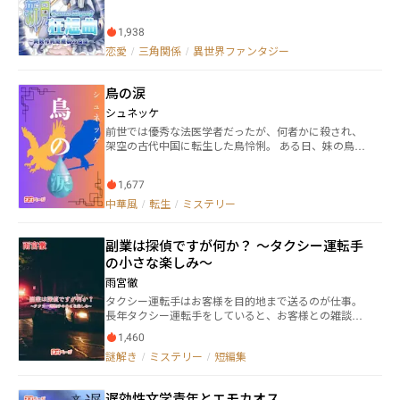
丈夫です！（作者・談） ぜひブックマークを！
も憎まれることもなく、歴史の塵となり、孤独と絶望
た。 そんな中、賢一は、出会った仲間たちととも
と共に散りゆく」―― 落ちこぼれの運命を釘付けられた少
に、このプロケト諸島から脱出しようとする。 １
1,938
女は、翻弄された運命を砕ける異色ファンタジー！
尾野・賢一。 自衛隊員である彼の祖父は、台湾先住
――――― 少女フィルナは小さい頃から「魔女の呪い」と
恋愛
/
三角関係
/
異世界ファンタジー
民族と中華系が混ざった平埔族で、日本に移住してき
いう奇病にまとわれ、治療方法を求めて旅を続けてい
た。 ２ モイラ・ワワ。 アメリカ海兵隊・フォー
る。 とある船旅の途中で、フィルナは殺人事件に遭
スリーコン所属、金髪ポニーテールの黒ギャルっぽい
鳥の涙
遇した。 そして、事態がどんどんカオスの方向に展開
黒人女性。 ３ ダニエル・オリーズ。 イギリス移
しに行く――探偵はデタラメ、イケメン貴族は暴言暴行、
シュネッケ
民二世の元ギャングで、いい加減な性格を世俗主義だ
美しい姫様は殺人犯を庇う、「王子様」はお宝ものを
と言い張る、ムスリム黒人資本家。 ４ エリーゼ・
前世では優秀な法医学者だったが、何者かに殺され、
狙う大悪党、海賊のスパイまでいて、客船ごとに海賊
ニエミ。 戦場ジャーナリスト＆政治系パパラッチの
架空の古代中国に転生した鳥怜悧。 ある日、妹の鳥鷺
に掴まれた…… フィルナ自身も大きな秘密を抱えて
クールな北欧プラチナ・ブロンド美女。 ５ ジャ
舞に侍女殺しの濡れ衣を着せられそうになる瞬間、前
いる。災難の旅で出会った二人の青年によって、フィ
ン・ルイーズ・シュミット。 プロケト消防隊員であ
世の知識が蘇り、冤罪を証明する。 第二皇子の黄宵鷹
ルナの正体と過去が暴かれる。18年前から封印された
り、人命救助を第一とする口数が少ない熱血漢ドイ
1,677
に出逢ったことを切っ掛けに舞い込む事件を解決する
彼女の運命は動きだす。
ツ・フランス系現地人。 ６ メイスー・タナカサ
中で、忘れていた前世の記憶を思い出し始める。 前世
中華風
/
転生
/
ミステリー
ン。 中華レストランで働く料理人にして、中華系と
で出逢った者に今世で再会し、絡みあった因果と謎を
日系パラオ人の混血児で気弱な女性。 この五人を含
解いていく。 更新予定&お知らせはXにて行っておりま
む、さまざまな仲間たちは、危険なジャングルや海域
副業は探偵ですが何か？ 〜タクシー運転手
す。 良かったらチェックしてください～！ ※本作品は
などを越えねば成らない。 しかし、どうやら仲間た
ネオページ公式様から一部アイデア提供されていま
の小さな楽しみ〜
ちの中に、テロリスト達と繋がる工作員が存在するよ
す。
雨宮徹
うだ。 果たして、賢一たちは島から無事に脱出でき
るのだろうか。 なろう、ノラ投稿中。 2025/11/24
タクシー運転手はお客様を目的地まで送るのが仕事。
(月) のランキング アンデッド・アイランド ゾンビ襲
長年タクシー運転手をしていると、お客様との雑談を
来でリゾート島に放り出された自衛隊員、内戦の国で
通して様々な悩み事を聞く。 家族や知人とは違い、そ
1,460
無自覚チートサバイバル戦闘を始めるっ！N1831LH 1
の場限りだから気楽なのだろう。 そんな私の副業は
謎解き
/
ミステリー
/
短編集
1 位 [日間]ホラー〔文芸〕 - すべて 5 位 [日間]ホラー
「探偵」。お客様の悩み事や小さな事件を目的地まで
〔文芸〕 - 連載中 なろうランキング載りました
に解く、それが日々の楽しみだ。 私は今日もお客様を
導く。目的地、そして謎の答えへと。
遅効性文学青年とエモカオス