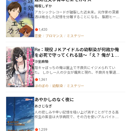
晴坂しずか
アカシックレコードが破裂した近未来。元作家の深瀬
透は結合した記憶を分離することになる。 脳筋ヒーロ
ー志望の新人・寺石と、深瀬に好意を寄せる麦嶋とチ
ームを組み、分離作業に勤しむが、現実世界にも影響
1,420
が出始める。 原因は過去に深瀬が創作した小説「エモ
カオス」。作者としての責任を感じ、深瀬は戦いへ身
恋愛
/
ブロマンス
/
ミステリー
を投じることに。 これは、自身の過去と向き合い、未
来を救うためにペンではなく剣を取った、一人の小説
Re：現役ＪＫアイドルの幼馴染が何故か俺
家の物語である。 ※「理不尽探偵とアカシックレコー
ド」の続編です。先に前作を読んだ方が楽しめます。
を必死で守ってくれる話～「え？ 俺が１０
週3回（月・水・土）更新！
日後に死ぬってマジっすか！？」
沙坐麻騎
陰キャぼっちの俺は屋上で不良共にイジメられてい
た。 しかし一人の少女が颯爽と現れ、不良共を撃退し
てくれる。 少女は三年前に別れたっきりの幼馴染『咲
1,361
崎 美玖』。 今をときめく現役のJKアイドルだ。 再会
ほのぼの
/
幼馴染
/
ミステリー
した美玖は俺に向けて、いきなりこう告げる。 「――キ
ミ、あと10日後に死ぬんだよ」 っと……。 どうやら
美玖は俺の死亡ルートを回避するため、タイムリープ
あやかしのなく夜に
してきたみたいだ。 （10日目で完結します）
あさじなぎ
人の悲しみや辛い記憶を吸い上げ消すことができる高
校生の紫音は大学病院で、その力を使いアルバイトを
している。 ある日大学病院の構内で猫惨殺事件が起き
精神科医の高野真梨香の依頼で、雷を操る能力者であ
1,259
る臨と共に事件捜査に乗り出すことになる。 調査の