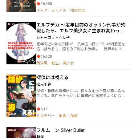
なせ・あいら）。 そんな彼女の前に転校生として現れ
16,930
たのは、塩顔イケメンの白月千景（しらつき・ちか
ギャグ
/
シリアス
/
強気な女
げ）――だがその正体は、罪を犯した死神を裁く“死神審問
官”だった。 「これは、人に紛れて生きる“堕ちた死
神”が仕掛けた死の連鎖だ」 元凶は“黒標対象ユエ”。人
エルフデカ ～定年目前のオッサン刑事が殉
の皮を被り、学園に潜む異端の死神だった。 そんな黒
職したら、エルフ美少女に生まれ変わって
標対象を見つける鍵は、藍良の寺にあるという《虚映
ノ鏡（きょえいのかがみ）》。 だが、その鏡の存在
た話～
シャーロット乙女子
が、新たな謎を呼び起こすことに──。 藍良と千景
定年間近の熱血刑事が、長年追い続けていた凶悪犯を
は、“黒標対象ユエ”に辿り着くことができるのか？ 神
追い詰めるも、隙をみて刺され殉職。 異世界にエル
の力と月の詠唱が交差するとき、 「真実」と「命」を
フの美少女として転生し、行く先々で遭遇する様々な
賭けた、審判の夜が幕を開ける――。 ―登場人物— ・水無
16,620
出来事を警察官の知識や経験を生かして解決する。
瀬藍良（みなせ・あいら） 本作の主人公。高校3年
西洋風
/
転生
/
美少女
また、異世界には純粋な警察組織が存在しないため、
生。寺の娘で勝気な性格。 不可解な事件の渦中に巻き
様々な人々との出会いを通じて、警察組織の構築を目
込まれていく。 ・白月千景（しらつき・ちかげ） 転校
指す物語。
生として学園に現れた塩顔イケメン。 その正体は、罪
探偵には視える
を犯した死神を裁く「死神審問官」。藍良にベタ惚れ
松元千春
中。 ・タマオ 死神界から旅行に来た、しゃべる「神
蛇」。 居心地の良さから藍良の家に棲みついた。好物
探偵・新藤の事務所には、様々な困った客が舞い込ん
は出し巻き卵。 ・ユエ “堕ちた死神”＝黒標対象。ある
でくる。事件をきっかけに事務所に居座るようになっ
目的のために、人間を死へと導き、魂を集めている。
たのは、ゴールデンレトリバーのベルにラグドールの
・遠藤咲（えんどう・さき） 藍良の親友。明るくしっ
文太、そして大学生の凜。一見普通の探偵事務所だ
かり者でよき理解者。 ・水無瀬慈玄（みなせ・じげ
6,111
が、彼らには『幽霊が視える』という共通点があっ
ん） 藍良の父。寺の住職。穏やかで人当たりの良い性
た。「人や魂がこの世に残るには、必ず理由があるん
ミステリー
/
幽霊
/
探偵
格。 千景ともなぜか意気投合する。 ・藤堂翔真（とう
だよ」。自らの能力を使って、この世に留まる霊を助
どう・しょうま） 生徒人気の高い教員。 だがその裏で
けようとする新藤には、理由があった。大切にしてい
は、藍良たちに不審な行動を目撃されていて…？
フルムーン Silver Bullet
た妻と子供は、数年前に突然目の前から消えた。その
痕跡を辿るように、新藤は今日も事件と向き合ってい
朧塚