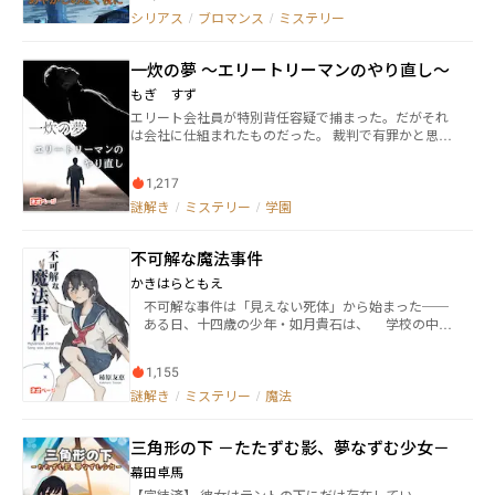
中、人ならざる存在が関わっていることがわかりそこ
シリアス
/
ブロマンス
/
ミステリー
から紫音たちはいろんなあやかしたちに出会うことに
なる ※カクヨムなどにも投稿 ※ネトコン11一次通過、
一炊の夢 ～エリートリーマンのやり直し～
エブリスタ特集掲載作品だよ
もぎ すず
エリート会社員が特別背任容疑で捕まった。だがそれ
は会社に仕組まれたものだった。 裁判で有罪かと思わ
れたが、彼がこれまで踏み台にしてきたライバル企業
に助けられた。 拘置所を出た瞬間、彼は胸の痛みを訴
1,217
え、意識を失う。 するとなぜか、中三の進路面談の日
に戻っていた。 「もうエリート社員なんかこりごり
謎解き
/
ミステリー
/
学園
だ。これからは、自由に生きる。あと、俺をハメた上
司と会社は潰す！」 以前の人生と決別を決意したのだ
不可解な魔法事件
が、高校で同じクラスになったのは、当時自分が踏み
台にしたライバル会社の子供たちで、しかも冤罪を晴
かきはらともえ
らしてくれた本人だった。 しかも当時、まったく見え
不可解な事件は「見えない死体」から始まった──
ていなかった社会の裏面が顔を覗かせてきて……。
ある日、十四歳の少年・如月貴石は、 学校の中庭
で「誰にも見つかっていない死体」を発見する。 人
間が起こす説明できない現象を『魔法』と呼び、それ
1,155
を操る者を『魔法使い』と呼ぶ。 魔法によって引き
起こされた、 不可解な事件に、少年少女は挑む──
謎解き
/
ミステリー
/
魔法
魔法×ミステリー！ 見つけ出せ、魔法使いの正体
を！ ■登場人物 如月貴石（きさらぎ・きせき）
三角形の下 －たたずむ影、夢なずむ少女－
…………主人公 謳囲姫子（うたい・ひめこ）
……………友達 茶飲碧葉（ちゃのみ・みどりば）
幕田卓馬
………友達 品理里見（しなり・さとみ）……………
【完結済】 彼女はテントの下にだけ存在してい