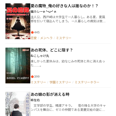
に事件の調査を始めるが…。
夏の魔物_俺の好きな人は誰なのか！？
猫カレーฅ ^•ω•^ ฅ
主人公、西戸崎は大学生で一人暮らし。ある夏、夏風
邪を引いて寝込んでしまう。 一人暮らしの病気は致命
的。命が危ないと思っていたら、家の中からラップ音
が聞こえてきた。 そして、幽霊が薬をくれて、お粥を
445
作ってくれていた。 数日後、回復して友人出る小川将
一に相談したのだけど、それは人間ではない、と。 カ
恋愛
/
メンヘラ
/
ミステリー
ギのかかった部屋に入り込んで西戸崎を看病し、お粥
嫌いな西戸崎が美味しいと絶賛するお粥をどうやって
あの死体、どこに隠す？
作ったのか。 友人小川は西戸崎の交友関係から数人の
女の子をピックアップ。 幽霊の正体を突き止めに行
ねこしゃけ丸
く。
楽しかった夏休みは、幼なじみの死体と共に消え去っ
た……。
399
ミステリー
/
学園ミステリー
/
ミステリーホラー
あの娘の影が消える時
裃左右
文学部の学生、晴渡アキラ。 雪の降る大学のキャ
ンパスを舞台に、ゼミの仲間である夏鹿文絵の謎に迫
る。 普段、冷たい態度で近寄りがたい雰囲気を持つ