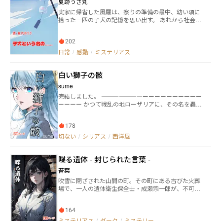
夏跡うさ丸
実家に帰省した風羅は、祭りの準備の最中、幼い頃に
拾った一匹の子犬の記憶を思い出す。 あれから社会人
になり、理不尽な現実と向き合いながらも弟の【くも
り】から、ある“違和感”に触れていく。 風羅の過去に
202
現れた草摩という謎の女性。そして、彼女の正体
は……？ あの時の子犬のは、実は…… 社会人になった
日常
/
感動
/
ミステリアス
海里と風羅は、現実に向き合いつつ悩み成長していく
につれーー 過去と現在が繋がるとき、“六つ子”にまつ
白い獅子の骸
わる秘密が明らかになる。 小さな祈りと縁が重なる、
不思議な神縁ファンタジー＆人間ドラマをお楽しみく
sume
ださい
完結しました。 ―――――――ーーーーーーーーーー
ーーーー かつて戦乱の地ローザリアに、その名を轟か
せた「白獅子」の異名を持つ騎士、クラウス・アシュ
ノッド。 彼の死から十年、静かに隠棲していた弟・セ
178
リムのもとに届いたのは、兄の墓が暴かれたという報
だった。 表向きには家庭教師として城へ戻ったセリム
切ない
/
シリアス
/
西洋風
は、過去と向き合いながら真相を探り始める。 生前の
兄を知る騎士たち。 幼き頃を共に過ごした姫。 氷の姫
喋る遺体 - 封じられた言葉 -
と呼ばれた、美しき謎多き公女。 これは、剣も魔法も
ある世界で、 言葉と沈黙が交差する「真実だけを求め
苔葉
る者」の物語。 派手な戦闘も、万能な力もない。 それ
吹雪に閉ざされた山間の町。その町にある古びた火葬
でも彼は、ただ“知りたい”と願った。 幻想の世界で静
場で、一人の遺体衛生保全士・成瀬宗一郎が、不可解
かに燃える、哀しき真実と愛の行方――。
な遺体と対峙する。口を黒い糸で縫われた身元不明の
死体――そして、その遺体がかすかに囁いた。「に……
164
げ…ろ……」。 そこへ訪れた刑事・佐伯綾乃は、近隣
で起こる連続失踪事件を追っていた。町の住人が忽然
ミステリアス
/
ダーク
/
ミステリー