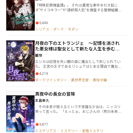
るのだ。この世のものではない何か、をつなぎ合わせ
『特殊犯罪捜査課』。 それは異常な事件を引き起こ
た先に待つのは、果たしてどんな結果なのか……。
す”サイコキラー”や”連続殺人犯”を捜査する警察組織だ
った。 都市の闇にひしめく怪物達。 かつて、彼らは普
通の人間であった。 だが、彼らは異常な犯罪者として
5,446
人々に牙をむける。 拳銃使いの少年・牙口令谷(きばぐ
ち れいや)は彼らを”狼男”と呼ぶ。 令谷はある時、黒
シリアス
/
ダーク
/
モダン
魔術により、親友の少女を蘇らせた少女・葉月と出会
い、二人は異常な事件の解決をしていく。 これは。 異
月夜の下のエトランジェ ～記憶を消され
常な殺人犯達と戦う、少年少女の物語。 ※本作品には
グロテスクな描写が数多く入っております。苦手な方
た悪女様は聖女として新たな人生を歩むべ
はご注意ください。 残酷なだけでなく人間の繊細な感
く世界中を旅します。～
朧塚
情を表現していきたいと思っています。
エシカは記憶を失い闇の森に魔女として封じられてい
た。 王宮の王子であるリシュアはとある理由で魔女エ
シカのいる闇の森へと向かう。 そして二人は出会い、
4,219
リシュアは広い世界中を見る事を望み、エシカは自ら
ダークファンタジー
/
異世界恋愛
/
悪役令嬢
の過去の罪を償うべく 世界各地で出会った者達を助け
たいという償いの旅を行う。 そんなエシカにリシュア
は恋い焦がれていく。 「災厄の魔女」として失われた
真夜中の長女の冒険
筈の過去の記憶に苛まれ続けるエシカ。 エシカを支え
続ける王子リシュア。二人の「逃避行劇」は続く。 こ
本島幸久
れは。 「ゴシック」「耽美」の世界観が好きな乙女達
その未来が視えるという不思議な少女は、ニッコリ
に送る。 冒険と贖罪の恋愛譚。ゴシックロマンス。ダ
笑って言った。 「えっとぉ、おじさんの〈死の未来〉
ークファンタジー。
です。 二十四時間以内にこうなるんで、何とかし
て？」 生き抜く為には自分の意志と力で未来の見え
3,877
ざる手に抗うしかない。しかしその状況は悪化の一途
を辿り…… かつて週刊少年マガジンに連載されてい
ミステリアス
/
ミステリー
/
変格ミステリ