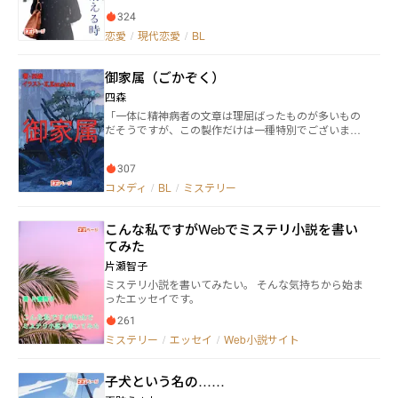
夏鹿。 しかし、ゼミの雨池教授の近くでたびたび目
324
撃される「もう一人の夏鹿」の存在が現れる。 分身
である「もう一人の夏鹿」は、教授への秘めた恋心を
恋愛
/
現代恋愛
/
BL
素直に口にした。はたしてドッペルゲンガーの正体と
目的とは？
御家属（ごかぞく）
四森
「一体に精神病者の文章は理屈ばったものが多いもの
だそうですが、この製作だけは一種特別でございま
す。」（夢野久作『ドグラ・マグラ』より）
307
コメディ
/
BL
/
ミステリー
こんな私ですがWebでミステリ小説を書い
てみた
片瀬智子
ミステリ小説を書いてみたい。 そんな気持ちから始ま
ったエッセイです。
261
ミステリー
/
エッセイ
/
Web小説サイト
子犬という名の……