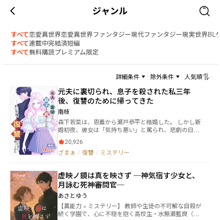
ジャンル
すべて
恋愛
異世界恋愛
異世界ファンタジー
現代ファンタジー
現実世界
BL
すべて
連載中
完結済
短編
すべて
無料
購読
プレミアム限定
詳細条件
除外条件
人気順
元夫に裏切られ、息子を殺された私――三年
後、復讐のために帰ってきた
南枝
森下若菜は、恩義から瀬戸恭平と結婚した。 しかし新
婚初夜、彼女は「気持ち悪い」と罵られ、悲劇の日々
が始まる。 6年間、先天性心疾患の息子・流星を抱
20,926
え、必死に医療の道を探す若菜。 だが、夫の心は常に
ざまぁ
/
復讐
/
ミステリー
妹・森下有希のもとにあった。 流星の6歳の誕生日、
父親に会いに行った彼は戻らず――恭平はその間、有希と
遊園地で笑っていた。 絶望の中、若菜は離婚を決意
虚映ノ鏡は真を映さず ─神気宿す少女と、
し、胃がんの治療も放棄、ただただ息子を殺した犯人
月詠む死神審問官─
を裁きたい。 それすらも叶わなかった。流星を轢いた
運転手が簡単に仮釈放されてしまう。 真相は――流星の死
あさとゆう
は、森下家が邪魔者を排除するために仕組んだものだ
【異能力 × ミステリー】 教師や生徒の不可解な自殺が
ったのだ。 三年後、若菜は帰ってきた。今度は、全て
続く学園で、心に不穏を抱く高校生・水無瀬藍良（み
の人に、この世に生まれたことを後悔する刻が訪れる――