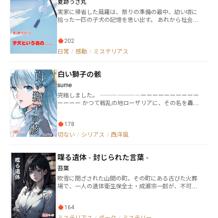
夏跡うさ丸
実家に帰省した風羅は、祭りの準備の最中、幼い頃に
拾った一匹の子犬の記憶を思い出す。 あれから社会人
になり、理不尽な現実と向き合いながらも弟の【くも
り】から、ある“違和感”に触れていく。 風羅の過去に
202
現れた草摩という謎の女性。そして、彼女の正体
は……？ あの時の子犬のは、実は…… 社会人になった
日常
/
感動
/
ミステリアス
海里と風羅は、現実に向き合いつつ悩み成長していく
につれーー 過去と現在が繋がるとき、“六つ子”にまつ
白い獅子の骸
わる秘密が明らかになる。 小さな祈りと縁が重なる、
不思議な神縁ファンタジー＆人間ドラマをお楽しみく
sume
ださい
完結しました。 ―――――――ーーーーーーーーーー
ーーーー かつて戦乱の地ローザリアに、その名を轟か
せた「白獅子」の異名を持つ騎士、クラウス・アシュ
ノッド。 彼の死から十年、静かに隠棲していた弟・セ
178
リムのもとに届いたのは、兄の墓が暴かれたという報
だった。 表向きには家庭教師として城へ戻ったセリム
切ない
/
シリアス
/
西洋風
は、過去と向き合いながら真相を探り始める。 生前の
兄を知る騎士たち。 幼き頃を共に過ごした姫。 氷の姫
喋る遺体 - 封じられた言葉 -
と呼ばれた、美しき謎多き公女。 これは、剣も魔法も
ある世界で、 言葉と沈黙が交差する「真実だけを求め
苔葉
る者」の物語。 派手な戦闘も、万能な力もない。 それ
吹雪に閉ざされた山間の町。その町にある古びた火葬
でも彼は、ただ“知りたい”と願った。 幻想の世界で静
場で、一人の遺体衛生保全士・成瀬宗一郎が、不可解
かに燃える、哀しき真実と愛の行方――。
な遺体と対峙する。口を黒い糸で縫われた身元不明の
死体――そして、その遺体がかすかに囁いた。「に……
164
げ…ろ……」。 そこへ訪れた刑事・佐伯綾乃は、近隣
で起こる連続失踪事件を追っていた。町の住人が忽然
ミステリアス
/
ダーク
/
ミステリー