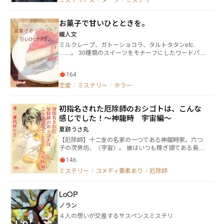
と消え、代わりに現れる口を縫われた遺体。やがて、
二人は火葬場の地下に広がる“封じられた空間”へと足
お菓子で甘いひとときを。
を踏み入れる。そこには、人間と入れ替わった“黄泉の
モノ”が潜む異界への扉があった。 町の住人は本当に人
織人文
間なのか？ 死者の口を縫う理由とは？ そして、成瀬自
ミルクレープ、ガトーショコラ、タルトタタンetc.
身に隠された衝撃の真実とは――。 すべてを終わらせるた
……。 30種類のスイーツをモチーフにしたワードパレ
め、成瀬は最後の決断を下す。 しかし、それは本当に
ット「お菓子」（https://www.pixiv.net/artworks/99414
終焉だったのか？ 闇に沈んだ町と、戻らぬ者の記憶を
901）を使用し、30本のショートショートを綴ってい
めぐる戦慄のホラーサスペンス。
164
きます。 恋愛テーマのものが多いですが、基本はホラ
ーやミステリー寄りのハッピーじゃないテイストにな
恋愛
/
ミステリー
/
ホラー
ります。
初指名された厄除師のおシゴトは、こんな
感じでした！〜神龍時 宇宙編〜
夏跡うさ丸
【厄除師】十二支の名家の一つである神龍時家。六つ
子の次男坊、〈宇宙〉。 彼はいつも稼ぎ頭である長男
と三男のサポート役をしつつ、仕事の案件を取ってく
146
る敏腕な策士である。 ソレをこなしながら物語を執筆
ミステリー
/
コメディ要素あり
/
厄除師
している小説家の顔も持っている。 そんなある日、彼
の自宅内の居間にて。テーブルの上に一枚の封筒が置
かれていた。 差出人は無し。宛先は〈神龍時 宇宙
LoOP
様へ〉と記載されていたので中に入っている手紙を読
むと公主から指名を貰った彼。 不思議に思いながら、
ノラン
事務所へ出向き公主から話を聞いてみると、とんでも
４人の想いが交差するサスペンスミステリ
ない依頼だった ーー。