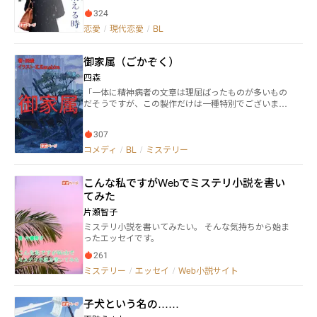
夏鹿。 しかし、ゼミの雨池教授の近くでたびたび目
324
撃される「もう一人の夏鹿」の存在が現れる。 分身
である「もう一人の夏鹿」は、教授への秘めた恋心を
恋愛
/
現代恋愛
/
BL
素直に口にした。はたしてドッペルゲンガーの正体と
目的とは？
御家属（ごかぞく）
四森
「一体に精神病者の文章は理屈ばったものが多いもの
だそうですが、この製作だけは一種特別でございま
す。」（夢野久作『ドグラ・マグラ』より）
307
コメディ
/
BL
/
ミステリー
こんな私ですがWebでミステリ小説を書い
てみた
片瀬智子
ミステリ小説を書いてみたい。 そんな気持ちから始ま
ったエッセイです。
261
ミステリー
/
エッセイ
/
Web小説サイト
子犬という名の……