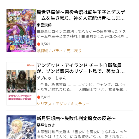
た『ＭＡＹＡ真夜中の少女』の続編というか怪しいス
ピンオフですが、二次創作ではありません。本人なの
異世界探偵～悪役令嬢は転生王子とデスゲ
で。
ームを生き残り、神を人気配信者にします
～
東雲飛鶴
■腹黒ヒロインに勝利して乙女ゲーの皮を被ったデス
ゲームを王子と生き残れ！■ 事故死した元OLの私を、
悪役令嬢として乙女ゲーム世界に 送り込んだ娯楽の神
3,561
様は、神界の配信者だった！ 《水・土の朝に更新中で
頭脳戦
/
バディ
/
死に戻り
す》 ・ この世界は、娯楽の神のチャンネルで神界にLI
VE配信されている。 スパチャが飛べば神アイテムでテ
コ入れが！！ ・ さらに神は、手違いで婚約者の王子様
アンデッド・アイランド チート自衛隊員
役まで転生者を送り込んでしまった。 彼は元大学生の
が、ゾンビ襲来のリゾート島で、美女３人
ゲーマーで、ファンタジーMMOの世界で無双する予定
だったから大変！ 勝手の分からない乙女ゲームの世界
とサバイバル戦闘を始める
デブにゃーちゃん
で困惑しきり……。 ・ ゲームのストーリー上、王子様
全員、極悪非道…………ゾンビ、ギャング、ロボッ
は王室の抗争に巻き込まれて つねに暗殺の危機に。私
トたちが暴れまわる。 人間同士でさえ、物資争奪や
は腹黒ヒロインの計略による処刑が待っている。 この
権力闘争で殺し合う。 西部方面普通科連隊員であ
ままでは、どちらも地獄行き！！ ・ こうなったら協力
2,412
る、尾野・賢一は、日米の艦艇を主軸とする、海洋共
して、神アイテムの【セーブボタン】と 王子様のギフ
シリアス
/
モダン
/
ミステリー
同演習に参加した。 しかし、季節外れの大嵐によ
ト【超回復】を駆使し、 見えない敵を炙り出して全て
り、彼は上陸作戦中に、海へと落ちてしまった。 翌
の障害を排除するしかない！！ ・ で、王子様とのロマ
日、目を覚ました彼は、プロケト諸島のリゾートビー
ンス……？ それどころじゃないわよ！ こっちは命か
新月狂想曲～失敗作判定魔女の反逆～
チに漂着していた。 だが、そこで、ゾンビ・パンデ
かってるんだから！ え？ 視聴者さんが期待してるっ
ミックと激しい内戦に巻き込まれてしまう。 プロケ
星琴ちさき
て？ 無責任な！ ・ とはいえ乙女ゲームの攻略対象だ
トでは、ゾンビの襲来と同時に、親米派と親中派で、
から、 もちろんイケメンなんだけど……。 ・ は、果
＊毎週月曜日更新＊ 「聖女にも魔女にもなれなかった
内戦が勃発した。 さらに、周辺国から浸透している
たして、戦友は恋愛対象になるのでしょうか？！ ※大
あなたは『主人公』になる資格がない。 愛されること
勢力拡大を目論むテロ組織＆ギャング団まで暴れ始め