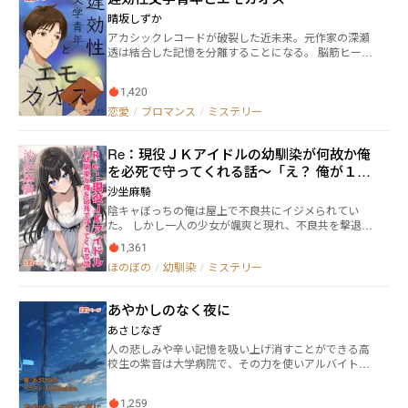
晴坂しずか
アカシックレコードが破裂した近未来。元作家の深瀬
透は結合した記憶を分離することになる。 脳筋ヒーロ
ー志望の新人・寺石と、深瀬に好意を寄せる麦嶋とチ
ームを組み、分離作業に勤しむが、現実世界にも影響
1,420
が出始める。 原因は過去に深瀬が創作した小説「エモ
カオス」。作者としての責任を感じ、深瀬は戦いへ身
恋愛
/
ブロマンス
/
ミステリー
を投じることに。 これは、自身の過去と向き合い、未
来を救うためにペンではなく剣を取った、一人の小説
Re：現役ＪＫアイドルの幼馴染が何故か俺
家の物語である。 ※「理不尽探偵とアカシックレコー
ド」の続編です。先に前作を読んだ方が楽しめます。
を必死で守ってくれる話～「え？ 俺が１０
週3回（月・水・土）更新！
日後に死ぬってマジっすか！？」
沙坐麻騎
陰キャぼっちの俺は屋上で不良共にイジメられてい
た。 しかし一人の少女が颯爽と現れ、不良共を撃退し
てくれる。 少女は三年前に別れたっきりの幼馴染『咲
1,361
崎 美玖』。 今をときめく現役のJKアイドルだ。 再会
ほのぼの
/
幼馴染
/
ミステリー
した美玖は俺に向けて、いきなりこう告げる。 「――キ
ミ、あと10日後に死ぬんだよ」 っと……。 どうやら
美玖は俺の死亡ルートを回避するため、タイムリープ
あやかしのなく夜に
してきたみたいだ。 （10日目で完結します）
あさじなぎ
人の悲しみや辛い記憶を吸い上げ消すことができる高
校生の紫音は大学病院で、その力を使いアルバイトを
している。 ある日大学病院の構内で猫惨殺事件が起き
精神科医の高野真梨香の依頼で、雷を操る能力者であ
1,259
る臨と共に事件捜査に乗り出すことになる。 調査の