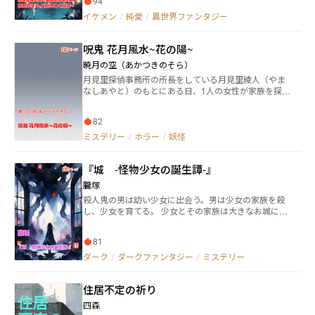
94
美形の王都魔導騎士団隊長ジーノに素直になれないで
イケメン
/
純愛
/
異世界ファンタジー
いる。恋よりも仕事な彼女は、自分の無自覚の恋心に
気付かない。そんな彼女は、不思議な夢で見た「バレ
ンタイン」について彼に話した。 彼女はとある贈り物
呪鬼 花月風水~花の陽~
を作ろうと奮闘する。 しかし当日、王都で謎の騒ぎが
発生。二人でその真相を追い、協力して人助けや問題
暁月の空（あかつきのそら）
を解決する中で、二人の距離も縮まっていく。 更にこ
月見里探偵事務所の所長をしている月見里綾人（やま
のことをきっかけに活躍や魔法薬の評判を聞き付け、
なしあやと）のもとにある日、1人の女性が家族を探し
貴族までも出て来る。 贈り物を渡すことが出来るの
て欲しいと依頼に来た。事件を調べていく中でであっ
か、二人の関係は変わるのか。 恋には不器用なツンデ
た刑事と調べていくと「呪鬼」の存在だった。
レ研究者×心の内を読ませないイケメン紳士騎士のバデ
82
ィが謎や騒動を追う、ミステリー風味な甘くじれった
ミステリー
/
ホラー
/
妖怪
い恋愛ファンタジー。 ※時々戦闘・バトル要素あり ※
恋愛要素はゆっくり
『城 ‐怪物少女の誕生譚‐』
朧塚
殺人鬼の男は幼い少女に出会う。男は少女の家族を殺
し、少女を育てる。 少女とその家族は大きなお城に住
んでいた。 ある日、殺人鬼の男は幼い少女に出会う。
彼は少女の家族を殺した。 殺人鬼の男は少女も殺そう
81
とした。 ……だが、少女の無垢な瞳を見て、男は少女
を育てる…………。 それは怪物少女の誕生譚。
ダーク
/
ダークファンタジー
/
ミステリー
住居不定の祈り
四森