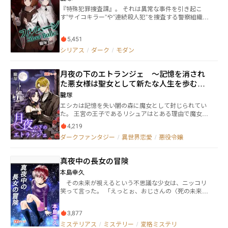
るのだ。この世のものではない何か、をつなぎ合わせ
『特殊犯罪捜査課』。 それは異常な事件を引き起こ
た先に待つのは、果たしてどんな結果なのか……。
す”サイコキラー”や”連続殺人犯”を捜査する警察組織だ
った。 都市の闇にひしめく怪物達。 かつて、彼らは普
通の人間であった。 だが、彼らは異常な犯罪者として
5,451
人々に牙をむける。 拳銃使いの少年・牙口令谷(きばぐ
ち れいや)は彼らを”狼男”と呼ぶ。 令谷はある時、黒
シリアス
/
ダーク
/
モダン
魔術により、親友の少女を蘇らせた少女・葉月と出会
い、二人は異常な事件の解決をしていく。 これは。 異
月夜の下のエトランジェ ～記憶を消され
常な殺人犯達と戦う、少年少女の物語。 ※本作品には
グロテスクな描写が数多く入っております。苦手な方
た悪女様は聖女として新たな人生を歩むべ
はご注意ください。 残酷なだけでなく人間の繊細な感
く世界中を旅します。～
朧塚
情を表現していきたいと思っています。
エシカは記憶を失い闇の森に魔女として封じられてい
た。 王宮の王子であるリシュアはとある理由で魔女エ
シカのいる闇の森へと向かう。 そして二人は出会い、
4,219
リシュアは広い世界中を見る事を望み、エシカは自ら
ダークファンタジー
/
異世界恋愛
/
悪役令嬢
の過去の罪を償うべく 世界各地で出会った者達を助け
たいという償いの旅を行う。 そんなエシカにリシュア
は恋い焦がれていく。 「災厄の魔女」として失われた
真夜中の長女の冒険
筈の過去の記憶に苛まれ続けるエシカ。 エシカを支え
続ける王子リシュア。二人の「逃避行劇」は続く。 こ
本島幸久
れは。 「ゴシック」「耽美」の世界観が好きな乙女達
その未来が視えるという不思議な少女は、ニッコリ
に送る。 冒険と贖罪の恋愛譚。ゴシックロマンス。ダ
笑って言った。 「えっとぉ、おじさんの〈死の未来〉
ークファンタジー。
です。 二十四時間以内にこうなるんで、何とかし
て？」 生き抜く為には自分の意志と力で未来の見え
3,877
ざる手に抗うしかない。しかしその状況は悪化の一途
を辿り…… かつて週刊少年マガジンに連載されてい
ミステリアス
/
ミステリー
/
変格ミステリ