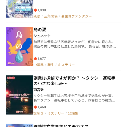
丈夫です！（作者・談） ぜひブックマークを！
も憎まれることもなく、歴史の塵となり、孤独と絶望
た。 そんな中、賢一は、出会った仲間たちととも
と共に散りゆく」―― 落ちこぼれの運命を釘付けられた少
に、このプロケト諸島から脱出しようとする。 １
1,938
女は、翻弄された運命を砕ける異色ファンタジー！
尾野・賢一。 自衛隊員である彼の祖父は、台湾先住
――――― 少女フィルナは小さい頃から「魔女の呪い」と
恋愛
/
三角関係
/
異世界ファンタジー
民族と中華系が混ざった平埔族で、日本に移住してき
いう奇病にまとわれ、治療方法を求めて旅を続けてい
た。 ２ モイラ・ワワ。 アメリカ海兵隊・フォー
る。 とある船旅の途中で、フィルナは殺人事件に遭
スリーコン所属、金髪ポニーテールの黒ギャルっぽい
鳥の涙
遇した。 そして、事態がどんどんカオスの方向に展開
黒人女性。 ３ ダニエル・オリーズ。 イギリス移
しに行く――探偵はデタラメ、イケメン貴族は暴言暴行、
シュネッケ
民二世の元ギャングで、いい加減な性格を世俗主義だ
美しい姫様は殺人犯を庇う、「王子様」はお宝ものを
と言い張る、ムスリム黒人資本家。 ４ エリーゼ・
前世では優秀な法医学者だったが、何者かに殺され、
狙う大悪党、海賊のスパイまでいて、客船ごとに海賊
ニエミ。 戦場ジャーナリスト＆政治系パパラッチの
架空の古代中国に転生した鳥怜悧。 ある日、妹の鳥鷺
に掴まれた…… フィルナ自身も大きな秘密を抱えて
クールな北欧プラチナ・ブロンド美女。 ５ ジャ
舞に侍女殺しの濡れ衣を着せられそうになる瞬間、前
いる。災難の旅で出会った二人の青年によって、フィ
ン・ルイーズ・シュミット。 プロケト消防隊員であ
世の知識が蘇り、冤罪を証明する。 第二皇子の黄宵鷹
ルナの正体と過去が暴かれる。18年前から封印された
り、人命救助を第一とする口数が少ない熱血漢ドイ
1,677
に出逢ったことを切っ掛けに舞い込む事件を解決する
彼女の運命は動きだす。
ツ・フランス系現地人。 ６ メイスー・タナカサ
中で、忘れていた前世の記憶を思い出し始める。 前世
中華風
/
転生
/
ミステリー
ン。 中華レストランで働く料理人にして、中華系と
で出逢った者に今世で再会し、絡みあった因果と謎を
日系パラオ人の混血児で気弱な女性。 この五人を含
解いていく。 更新予定&お知らせはXにて行っておりま
む、さまざまな仲間たちは、危険なジャングルや海域
副業は探偵ですが何か？ 〜タクシー運転手
す。 良かったらチェックしてください～！ ※本作品は
などを越えねば成らない。 しかし、どうやら仲間た
ネオページ公式様から一部アイデア提供されていま
の小さな楽しみ〜
ちの中に、テロリスト達と繋がる工作員が存在するよ
す。
雨宮徹
うだ。 果たして、賢一たちは島から無事に脱出でき
るのだろうか。 なろう、ノラ投稿中。 2025/11/24
タクシー運転手はお客様を目的地まで送るのが仕事。
(月) のランキング アンデッド・アイランド ゾンビ襲
長年タクシー運転手をしていると、お客様との雑談を
来でリゾート島に放り出された自衛隊員、内戦の国で
通して様々な悩み事を聞く。 家族や知人とは違い、そ
1,460
無自覚チートサバイバル戦闘を始めるっ！N1831LH 1
の場限りだから気楽なのだろう。 そんな私の副業は
謎解き
/
ミステリー
/
短編集
1 位 [日間]ホラー〔文芸〕 - すべて 5 位 [日間]ホラー
「探偵」。お客様の悩み事や小さな事件を目的地まで
〔文芸〕 - 連載中 なろうランキング載りました
に解く、それが日々の楽しみだ。 私は今日もお客様を
導く。目的地、そして謎の答えへと。
遅効性文学青年とエモカオス