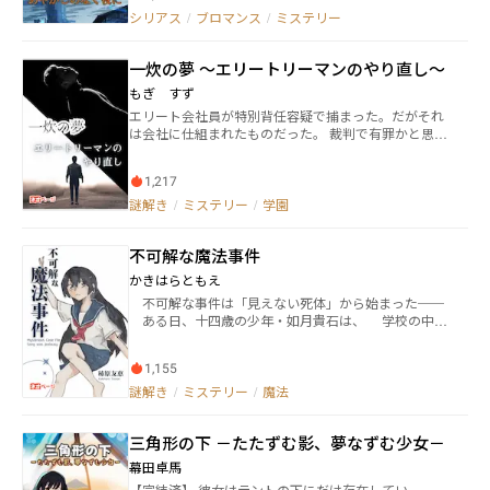
中、人ならざる存在が関わっていることがわかりそこ
シリアス
/
ブロマンス
/
ミステリー
から紫音たちはいろんなあやかしたちに出会うことに
なる ※カクヨムなどにも投稿 ※ネトコン11一次通過、
一炊の夢 ～エリートリーマンのやり直し～
エブリスタ特集掲載作品だよ
もぎ すず
エリート会社員が特別背任容疑で捕まった。だがそれ
は会社に仕組まれたものだった。 裁判で有罪かと思わ
れたが、彼がこれまで踏み台にしてきたライバル企業
に助けられた。 拘置所を出た瞬間、彼は胸の痛みを訴
1,217
え、意識を失う。 するとなぜか、中三の進路面談の日
に戻っていた。 「もうエリート社員なんかこりごり
謎解き
/
ミステリー
/
学園
だ。これからは、自由に生きる。あと、俺をハメた上
司と会社は潰す！」 以前の人生と決別を決意したのだ
不可解な魔法事件
が、高校で同じクラスになったのは、当時自分が踏み
台にしたライバル会社の子供たちで、しかも冤罪を晴
かきはらともえ
らしてくれた本人だった。 しかも当時、まったく見え
不可解な事件は「見えない死体」から始まった──
ていなかった社会の裏面が顔を覗かせてきて……。
ある日、十四歳の少年・如月貴石は、 学校の中庭
で「誰にも見つかっていない死体」を発見する。 人
間が起こす説明できない現象を『魔法』と呼び、それ
1,155
を操る者を『魔法使い』と呼ぶ。 魔法によって引き
起こされた、 不可解な事件に、少年少女は挑む──
謎解き
/
ミステリー
/
魔法
魔法×ミステリー！ 見つけ出せ、魔法使いの正体
を！ ■登場人物 如月貴石（きさらぎ・きせき）
三角形の下 －たたずむ影、夢なずむ少女－
…………主人公 謳囲姫子（うたい・ひめこ）
……………友達 茶飲碧葉（ちゃのみ・みどりば）
幕田卓馬
………友達 品理里見（しなり・さとみ）……………
【完結済】 彼女はテントの下にだけ存在してい