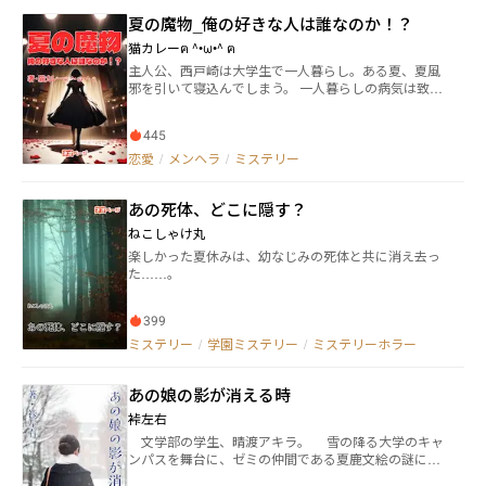
に事件の調査を始めるが…。
夏の魔物_俺の好きな人は誰なのか！？
猫カレーฅ ^•ω•^ ฅ
主人公、西戸崎は大学生で一人暮らし。ある夏、夏風
邪を引いて寝込んでしまう。 一人暮らしの病気は致命
的。命が危ないと思っていたら、家の中からラップ音
が聞こえてきた。 そして、幽霊が薬をくれて、お粥を
445
作ってくれていた。 数日後、回復して友人出る小川将
一に相談したのだけど、それは人間ではない、と。 カ
恋愛
/
メンヘラ
/
ミステリー
ギのかかった部屋に入り込んで西戸崎を看病し、お粥
嫌いな西戸崎が美味しいと絶賛するお粥をどうやって
あの死体、どこに隠す？
作ったのか。 友人小川は西戸崎の交友関係から数人の
女の子をピックアップ。 幽霊の正体を突き止めに行
ねこしゃけ丸
く。
楽しかった夏休みは、幼なじみの死体と共に消え去っ
た……。
399
ミステリー
/
学園ミステリー
/
ミステリーホラー
あの娘の影が消える時
裃左右
文学部の学生、晴渡アキラ。 雪の降る大学のキャ
ンパスを舞台に、ゼミの仲間である夏鹿文絵の謎に迫
る。 普段、冷たい態度で近寄りがたい雰囲気を持つ