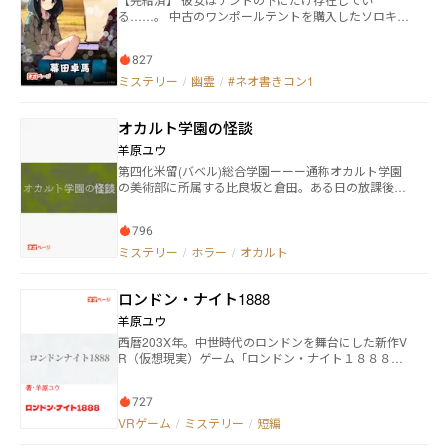
クラスメイト 壮生蒔絵（そうせい・まきえ）
る……。 中古のワンポールテントを購入したソロキャ
…………先輩 思井かるい（おもい・かるい）
ンパーの門前宗助は、テントに取り憑いている記憶を
…………『委員会』 瀞峡守（どろきょう・まもる）
無くした自称『幽霊』の少女、るりと出会う。 るりは
…………魔法犯罪者 吹抜みんか（ふきぬけ・みん
827
何者なのか、なぜテントに取り憑いているのか、そん
か）………魔法犯罪者 鴻上羽美（こうがみ・うみ）
な謎を抱えつつも、宗助はるりとのキャンプを繰り返
ミステリー
/
幽霊
/
#ネオ書きコン1
……………魔法犯罪者 加納美鈴（かのう・みすず）
す。 一方、宗助の大学時代の先輩である美守たては
……………被害者 表紙イラスト／かきはらともえ
は、るりの存在に一抹の不安を覚え、独自にその正体
オカルト学園の怪談
を探り始めていた。 キャンプを通じて、次第に近づく
宗助とるりの心。 しかし、るりを取り巻く数多の謎
羊原ユウ
は、宗助とたては、そしてるり自身をも飲み込んでい
第四化米留(バベル)総合学園ーーー通称オカルト学園
く……。 キャンプの風景と共に描く、青年と幽霊？少
の美術部に所属する比良坂と倉田。ある日の放課後、
女のアウトドア・ファンタジー。 どうぞよろしくお願
顧問の教師の病葉が美術室で死んでいるのを発見した
います！
比良坂は、偶然居合わせた倉田と相談したあげく病葉
796
の死体を学園の裏庭に埋める。ところが1週間後、忘れ
物をした比良坂が美術室で見たのはたしかに埋めたは
ミステリー
/
ホラー
/
オカルト
ずの病葉の姿だった。何事もなかったかのように振る
舞う彼は「僕が生き返った理由を知りたくないか」と
ロンドン・ナイト1888
言うが……？
羊原ユウ
西暦203X年。中世時代のロンドンを舞台にした新作V
R（仮想現実）ゲーム「ロンドン・ナイト１８８８」
が稼働開始。しかし、稼働して数日も経たないうちに
プレイ中のユーザーが死亡するという怪事件が発生し
727
てしまいサービスは即終了 開発元から原因を調べてほ
しいと依頼され、警察のサイバー犯罪対策課で働くグ
VRゲーム
/
ミステリー
/
短編
レイはこのゲームに詳しいという少年少女たちと一緒