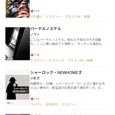
119
すれ違い
/
ミステリー
/
プチコン04・背徳
パーテルノステル
ノラン
ここはパーテルノステル。知る人ぞ知るのぞき部屋
だ。ここに通い始めて三年経つ。 キッチンも風呂もな
く学生寮みたいな小さな部屋で、おそらく共有スペー
スが別に用意されているんだろう。とにかくこちらの
118
のぞき窓から隅々まで見渡せる程度のこじんまりした
空間で、どういう仕組みになっているのか、部屋その
ミステリー
/
サスペンス
/
プチコン04・背徳
ものが循環式エレベーターになっているらしい。二十
世紀前半にヨーロッパで人気があった様式だとかで、
シャーロック・NEWHOMEズ
常にゆっくりと動き続ける乗り降り自由の観覧車とい
うところだ。
小形犬
佐藤悠斗、25歳。シャーロック・ホームズに憧れる冴
えない青年が、新生活の日常を謎で埋め尽くす。立ち
ふさがる謎をホームズ的推理で解決できるのか。
112
コメディ
/
ほのぼの
/
ミステリー