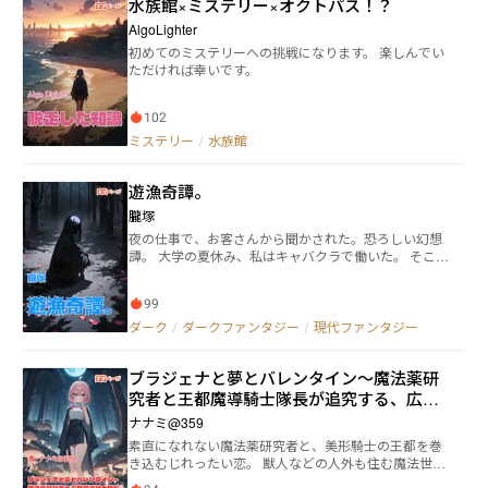
水族館×ミステリー×オクトパス！？
AlgoLighter
初めてのミステリーへの挑戦になります。 楽しんでい
ただければ幸いです。
102
ミステリー
/
水族館
遊漁奇譚。
朧塚
夜の仕事で、お客さんから聞かされた。恐ろしい幻想
譚。 大学の夏休み、私はキャバクラで働いた。 そこで
席に着いた、あるお客さんが私に奇妙で奇怪な話をし
てくれた。 それは現代の暗黒に満ちた残酷な幻想譚。
99
ダーク
/
ダークファンタジー
/
現代ファンタジー
ブラジェナと夢とバレンタイン～魔法薬研
究者と王都魔導騎士隊長が追究する、広が
りゆく騒動～
ナナミ@359
素直になれない魔法薬研究者と、美形騎士の王都を巻
き込むじれったい恋。 獣人などの人外も住む魔法世
界。研究所の魔法薬研究者で努力家のブラジェナは、