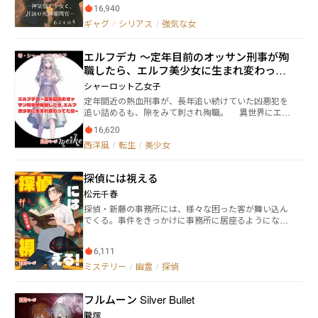
なせ・あいら）。 そんな彼女の前に転校生として現れ
16,940
たのは、塩顔イケメンの白月千景（しらつき・ちか
ギャグ
/
シリアス
/
強気な女
げ）――だがその正体は、罪を犯した死神を裁く“死神審問
官”だった。 「これは、人に紛れて生きる“堕ちた死
神”が仕掛けた死の連鎖だ」 元凶は“黒標対象ユエ”。人
エルフデカ ～定年目前のオッサン刑事が殉
の皮を被り、学園に潜む異端の死神だった。 そんな黒
職したら、エルフ美少女に生まれ変わって
標対象を見つける鍵は、藍良の寺にあるという《虚映
ノ鏡（きょえいのかがみ）》。 だが、その鏡の存在
た話～
シャーロット乙女子
が、新たな謎を呼び起こすことに──。 藍良と千景
定年間近の熱血刑事が、長年追い続けていた凶悪犯を
は、“黒標対象ユエ”に辿り着くことができるのか？ 神
追い詰めるも、隙をみて刺され殉職。 異世界にエル
の力と月の詠唱が交差するとき、 「真実」と「命」を
フの美少女として転生し、行く先々で遭遇する様々な
賭けた、審判の夜が幕を開ける――。 ―登場人物— ・水無
16,620
出来事を警察官の知識や経験を生かして解決する。
瀬藍良（みなせ・あいら） 本作の主人公。高校3年
西洋風
/
転生
/
美少女
また、異世界には純粋な警察組織が存在しないため、
生。寺の娘で勝気な性格。 不可解な事件の渦中に巻き
様々な人々との出会いを通じて、警察組織の構築を目
込まれていく。 ・白月千景（しらつき・ちかげ） 転校
指す物語。
生として学園に現れた塩顔イケメン。 その正体は、罪
探偵には視える
を犯した死神を裁く「死神審問官」。藍良にベタ惚れ
松元千春
中。 ・タマオ 死神界から旅行に来た、しゃべる「神
蛇」。 居心地の良さから藍良の家に棲みついた。好物
探偵・新藤の事務所には、様々な困った客が舞い込ん
は出し巻き卵。 ・ユエ “堕ちた死神”＝黒標対象。ある
でくる。事件をきっかけに事務所に居座るようになっ
目的のために、人間を死へと導き、魂を集めている。
たのは、ゴールデンレトリバーのベルにラグドールの
・遠藤咲（えんどう・さき） 藍良の親友。明るくしっ
文太、そして大学生の凜。一見普通の探偵事務所だ
かり者でよき理解者。 ・水無瀬慈玄（みなせ・じげ
6,111
が、彼らには『幽霊が視える』という共通点があっ
ん） 藍良の父。寺の住職。穏やかで人当たりの良い性
た。「人や魂がこの世に残るには、必ず理由があるん
ミステリー
/
幽霊
/
探偵
格。 千景ともなぜか意気投合する。 ・藤堂翔真（とう
だよ」。自らの能力を使って、この世に留まる霊を助
どう・しょうま） 生徒人気の高い教員。 だがその裏で
けようとする新藤には、理由があった。大切にしてい
は、藍良たちに不審な行動を目撃されていて…？
フルムーン Silver Bullet
た妻と子供は、数年前に突然目の前から消えた。その
痕跡を辿るように、新藤は今日も事件と向き合ってい
朧塚