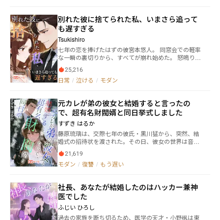
に幕を開ける。
過去の取引――法廷と世論に晒されるその前夜、詩織は
「母として守るべきすべて」と「初恋の真実」のあい
別れた彼に捨てられた私、いまさら追って
だで、ついに選択を迫られる。
も遅すぎる
Tsukishiro
七年の恋を捧げたはずの彼――宮本悠人。 同窓会での軽率
な一瞬の裏切りから、すべてが崩れ始めた。 怒鳴り声
も涙の抱擁もなく、返ってきたのは冷たい沈黙。 「遅
25,216
すぎる」「もう愛していない」――そう突きつけられるた
日常
/
泣ける
/
モダン
びに、 高橋彩香は必死に縋り、街中で泣き叫び、膝を
ついて懇願する。 だが彼は振り返らない。 愛は灰にな
り、残ったのは火葬場のような冷たさ。 必死に追って
元カレが弟の彼女と結婚すると言ったの
も取り戻せない関係。 ――これは“後悔しても手遅れ”を刻
で、超有名財閥婿と同日挙式しました
み込む、女の痛快な逆転物語。
すずき はるか
藤原琉璃は、交際七年の彼氏・黒川猛から、突然、結
婚式の招待状を渡された。その日、彼女の世界は音も
なく崩れ去った。相手は、彼の弟の彼女、小野菫。七
21,619
年間の愛と献身は、「飽きた」の一言で無惨に裏切ら
モダン
/
復讐
/
もう遅い
れ、捨てられた。 絶望の淵で琉璃が出会ったのは、猛
すらも恐れる関西財閥の御曹司、高杉遼介。冷徹な彼
は、琉璃に契約結婚を提案する。「俺と結婚しろ。奴
社長、あなたが結婚したのはハッカー兼神
らの結婚式と同じ日に」――その言葉は、ただの復讐のた
医でした
めに結ばれる偽りの夫婦関係の始まりだった。 琉璃
は、復讐のために遼介と共に冷徹に動き出す。SNSで
ふじい ひろし
の屈辱、見捨てられた水辺の事件、そして一つ一つの
過去の家族を断ち切るため、医学の天才・小野枫は東
痛みを、遼介の莫大な権力と資金を駆使して倍返しし