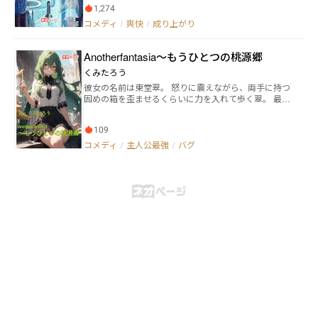
い、暇だったのでジャケ買いした。 そして起動した瞬
1,274
間視界は暗転。目が覚める様に起き上がると、そこは
コメディ
/
爽快
/
成り上がり
現実から程遠い世界観の一室であった。 しかも体は機
械でできたアンドロイド!? どんな体だよと驚くも束
の間、外の世界は異世界ファンタジーや近代ファンタ
Anotherfantasia～もうひとつの桃源郷
ジー、未来ファンタジーが入り混じった混沌の世界観!!
人間からエルフやドワーフと言った亜人、アンドロイ
くみたろう
ドから精霊と種族も民族もご照覧あれ!! フィールドを
彼女の名前は東堂翠。 怒りに震えながら、両手に持つ
跋扈するモンスター。謎が謎を呼ぶダンジョン。難解
固めの箱を歪ませるくらいに力を入れて歩く翠。 最高
なクエスト。圧倒的力で襲い来るレイドボス!! そんな
の一日が、たった数分で最悪な1日へと変わった。 そ
世界で主人公はどうやって生きていくのか!?
の要因は手に持つ箱。 ゲーム、Anotherfantasia 体感
109
出来る幻想郷とキャッチフレーズが付いた完全ダイブ
型VRゲームが、彼女の幸せを壊したのだ。 「このゲ
コメディ
/
主人公最強
/
バグ
ームがなんぼのもんよ！！！」 怒り狂う翠は帰宅後ゲ
ームを睨みつけて、興味なんか無いゲームを険しい表
情で起動した。 「どれくらい面白いのか、試してやろ
うじゃない。」 ゲームを一切やらない翠が、初めての
体感出来る幻想郷へと体を委ねた。 それは、翠の想像
を上回った。 「これが………ゲーム………？」 現実離
れした世界観。 でも、確かに感じるのは現実だった。
初めて続きの翠に、少しづつ増える仲間たち。 楽しさ
を見出した翠は、気付いたらトップランカーのクラン
で外せない大事な仲間になっていた。 【Anotherfantas
ia……今となっては、楽しくないなんて絶対言えない
や】 翠は、柔らかく笑うのだった。