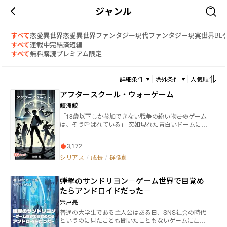
ジャンル
すべて
恋愛
異世界恋愛
異世界ファンタジー
現代ファンタジー
現実世界
BL
すべて
連載中
完結済
短編
すべて
無料
購読
プレミアム限定
詳細条件
除外条件
人気順
アフタースクール・ウォーゲーム
鮫洲鮫
「18歳以下しか参加できない戦争の紛い物――このゲーム
は、そう呼ばれている」 突如現れた青白いドームによ
り、灰島賢《はいじまけん》の日常は一変する。 世界
は謎の“上位存在”に支配され、18歳以下の若者たちは
3,172
「SENET」と呼ばれる命懸けの戦いに巻き込まれた。
ただのゲーマーだった賢もまた、仮想空間SENETの中
シリアス
/
成長
/
群像劇
でプレイヤーとして戦うことを余儀なくされる。 多く
の仲間と共に、人智を超えた強敵に挑む中、賢は徐々
弾撃のサンドリヨン―ゲーム世界で目覚め
にSENETに隠された恐るべき真実に気づき始める。 守
ってくれる大人は戦場《ここ》にはいない。 友情、裏
たらアンドロイドだった―
切り、葛藤が渦巻く戦場で、賢はどんな未来を選ぶの
宍戸亮
か――。 仲間との絆、成長、そして命を懸けた戦いの物語
普通の大学生である主人公はある日、SNS社会の時代
が、いま幕を開ける！
というのに見たことも聞いたこともないゲームに出会