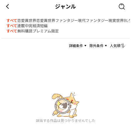
ジャンル
すべて
恋愛
異世界恋愛
異世界ファンタジー
現代ファンタジー
現実世界
BL
すべて
連載中
完結済
短編
すべて
無料
購読
プレミアム限定
詳細条件
除外条件
人気順
該当する作品は見つかりませんでした