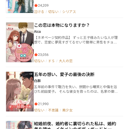
ず、彼女の不在だけが世界に残った――はずだった。 死後
24,209
387日、公益弁護士・宮崎律が遺言に従い、夕映の遺
泣ける
/
切ない
/
シリアス
品を“公開”し始める。七冊の日記、録音筆、医療明
細、手術同意書、通帳、そして臓器提供意思表示カー
ド。遺品は一度に暴かれない。五回に分けて、少しず
この恋は本物になりますか？
つ、確実に、彼らの言い訳を奪っていく。 「大人しく
て、何も言わない子」――そう決めつけていた実家の両
Aica
親。 「裏切られた」――そう信じて妻を切り捨てた夫。 そ
【ネオページ契約作品】 ずっと王子様みたいな人が理
して“姉”として居場所を奪い続けた養女・白石澪。 公
想で、恋愛に夢見すぎてるせいで簡単に男性をチョロ
開されるのは恨みの言葉ではない。夕映の日記には、
く好きになってしまう沙羅。 そんな沙羅が新入社員と
なぜか一度も「憎い」が書かれていない。あるのは、
して入社した会社で運命的な出会いをする。 それは、
小さな願いと、数えた回数と、言い訳しない事実だ
23,056
小さい頃から、からかわれていた兄の親友の理玖。 社
け。だからこそ、読んだ者の心が折れていく。 やがて
内一のイケメンでエリートの理玖は女性にモテモテだ
切ない
/
ドＳ
/
大人の恋
真相は、取り返しのつかない形で突きつけられる。夫
けど、実はその本性はチャラくて女性に本気にならな
の体にある“命の証”、母の目に宿る“光”、その代償が誰
いクズだった。 そんな理玖は理想の王子様と正反対で
のものだったのか――。 彼らが泣き崩れても、謝っても、
五年の想い、愛子の最後の決断
沙羅の天敵。 理玖だけは絶対好きにならないと思い込
もう彼女は戻らない。これは、死んだ妻が遺品で行う
んでいたけれど…… 彼が誰にも本気にならない理由と
白群
公開裁判。愛したはずの人間たちが、自分の手で壊し
は……？ それには、秘密を抱える彼なりの理由があっ
た幸福の証拠を、最後まで見届ける物語。
五年前の事件で聴力を失い、世間から嘲笑と中傷を浴
て…… そんな彼にまっすぐぶつかっていく主人公は、
びた前田愛子。 そんな彼女を救ったのは、名家の御曹
いつしか本当の恋愛を知っていくことに。 近すぎる距
司・前田健太だった。 誰もが羨む溺愛婚？！ しかし、
離の二人だからこそもどかしい関係。 本物の恋愛に大
ある夜、奇跡のように聴力が戻った瞬間、愛子は衝撃
切なこととは……? そんな二人の関係が本物の恋愛に
21,990
の真実を耳にする―― 「一番大事なのは、お前だけだ」 そ
なるまでの物語。
の甘い声は、妹・さやかに向けられたものだった。 さ
切ない
/
不思議
/
美少女
らに明らかになる五年前の事件との繋がり... すべては
妹のために仕組まれた「愛」の演技だったのか？ 偽り
結婚前夜、婚約者に裏切られた私は、婚約
の幸せを捨て、奪われた人生と真実を取り戻すため、
冷酷な復讐の道を歩み始める――
者を諦め、イケメンのボディガードと一夜