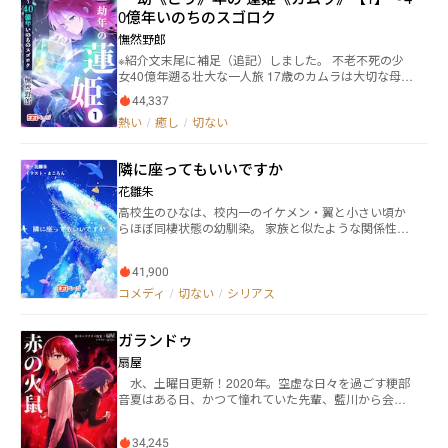
んだ。 国は冒険者を管理するために、ついでに納税
い。」と告げられる。 陽向（ひなた）は駅中の人気カ
0億年いのちのスゴロク
してもらう為に冒険者ギルドを設立した。 そんな世
フェで働いている２０歳。 物心ついた頃から男の子
界で、ギルドの職員をする男。 だが、男の働くギル
しか好きになれない自分。本当にゲイなのか、男に抱
憮然野郎
ドはブラックどころか超ブラック。 ワンオペで働き
かれたいのか、思い切って出会い系アプリに登録す
※紹介文末尾に補足（追記）しました。 不老不死の少
続けた男はついに、辞めることにしたようだ。 男が
る。 この人なら、割り切ってセックスだけしてくれそ
女40億年遡る壮大な一人旅 17歳のカムラは大切な母に
辞めたことによる影響、辞めた男の行動による影響。
う、とAKITOに連絡をする。 ほとんど一目惚れだっ
ひどい言葉を言い後悔していました。そんな中彼女は
影響は伝播し様々な影響を生む。 その伝播して行
た。 一夜限りだと諦めてた…そんな相手に関係を続
44,337
不思議な薬を飲みます。それは永遠に若くいられるけ
く影響の果てにある、結果とは。 続編の契約連載開
けたいと言われる。何度も身体を重ねるうちに好きな
熱い
/
癒し
/
切ない
ど40億年遡り永遠に生きる呪いの薬でした。 カムラは
始！ 『他の作品』欄から是非！ ※閲覧モードは原稿
気持ちがどんどん膨らんでくる。でも、相手は恋人が
気づいたら40億年前の地球にいました。そこには人間
モードを推奨、縦組み横組みは両対応しています。 ※
何やらいそうな雰囲気で…。 そんな報われない恋、
どころか動物さえまだいません。 カムラは母親、そし
この物語は、法律・法令に反する行為を容認・推奨す
好きな相手に身体だけと思われている辛さに耐えられ
隣に座ってもいいですか
て些細なすれ違いから疎遠になった大切な親友の少女
るものではありません。
なくなり「今日で会うのはおしまいにしたい。最後に
の事を片時も忘れたことはありませんでした。 カムラ
花雛朱
抱いて欲しい。」と告げる。
は神様からの罰でこんな場所に放り出されたのかもし
高校生のひなは、校内一のイケメン・翼と小さい頃か
れません。 カムラはサイコロを振りながら、いろんな
らほぼ同棲状態の幼馴染。 家族と似たような関係性な
時代を旅することになりました。恐竜がいる時代、人
のに、周りからの嫉妬で迷惑していたある日、翼に初
間が生まれる時、未来の世界など、いろんな時代を行
めての彼女が出来て… 失敗や後悔から始まる、切ない
き来します。 その旅の中で、カムラは素敵な風景を見
41,900
青春ラブコメディ。
たり、いろんな時代の愉快な仲間たちと出会ったりし
コメディ
/
切ない
/
シリアス
ます。 でも、永遠の命はずっと一人でいることも意味
します。愛する人と別れ、新しい出会いを繰り返すこ
とになるのです。 カムラはこの長い旅の中で、自分自
ガランドゥ
身と向き合い、世界の本当のことを知ろうとします。
扇屋
これはただ逃げるための旅ではなく、自分の心の平穏
を見つけるための旅でもあります。 カムラはこの呪い
水、土曜日更新！2020年。空虚な日々を過ごす粳部
から逃れ、母親、そして親友の女の子に謝って、本当
音夏はある日、かつて憧れていた先輩、藍川から会い
の幸せを見つけることができるのでしょうか。 ※追記
たいと誘いを受けて彼の家に訪問する。謎だらけな彼
（編集部向け補足） 本作は約10万字の完結作品で、章
の素性が気になる粳部だったが、夜になり駅まで送る
ごとに分割しやすい構成になっています。 「不老不死
34,245
と言われる。しかしその夜、二人は街を喰らう異形の