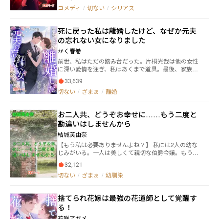
× 40億年の旅」という壮大なSF設定を持ちながら、読
怪異に襲われ、彼女は命を奪われかける。藍川は人外
コメディ
/
切ない
/
シリアス
者が毎日の隙間時間でも負担なく読み進められるよ
の力で応戦するが、粳部は怪異の不意打ちによって致
う、難解な理屈よりも感情の流れを重視した読み味に
命傷を受けてしまう。しかし、彼女は突然謎の力を手
しています。 カムラが旅の中で出会う“時代ごとの仲間
死に戻った私は離婚したけど、なぜか元夫
に入れて…… 藍川の正体は何なのか。粳部に宿った
たち”や“別れの積み重ね”は、世界観の奥行きを支えつ
力とは。 これは180年に渡るおとぎ話。 第2部
の忘れない女になりました
つ、物語の核である 家族への後悔、親友とのすれ違
『赤の火鼠』が連載中！ ガランドゥのHP→https://ougi
かく春巻
い、そして心の再生 という普遍的なテーマへと収束し
ya.jimdofree.com/ カクヨム版→https://kakuyomu.jp/wo
ます。 そのため、壮大な世界観を持ちながらも、 青春
前世、私はただの踏み台だった。片桐光哉は他の女性
rks/16818093094498790037 小説家になろう版→http
ドラマ・家族ドラマの棚に自然に置ける感情中心の作
に深い愛情を注ぎ、私はあくまで道具。最後、家族を
s://ncode.syosetu.com/n9447kc/
品として編集部が扱いやすい構造になっています。
失い、悲惨な結末を迎えることになった。 死に戻り、
33,639
【類似する読後感】 • Key作品（喪失と再生／壮大な時
私は彼への愛を捨て、何も聞かず、何も見ず、ただ光
切ない
/
ざまぁ
/
離婚
間スケール／感情の回復）
哉が離婚を切り出すのを待っていた。しかし、事態は
少しおかしな方向に進んでいる。前世では家に帰らな
かった彼が、どうしてか数日ごとに家に戻ってきて、
お二人共、どうぞお幸せに……もう二度と
さらに私が浮気をしていないか心配しているの！？
勘違いはしませんから
「信じるかどうか分からないけど、近い将来、あなた
は私が消えてくれることを願うようになるわ」 「寝言
結城芙由奈
は寝てから言え。お前は俺と死ぬまでお互いを苦しめ
【もう私は必要ありませんよね？】 私には2人の幼な
合うだろう。」 私はため息をついた。転生者としての
じみがいる。一人は美しくて親切な伯爵令嬢。もう一
自信があったから、光哉はきっとすぐに真実の愛に出
人は笑顔が素敵で穏やかな伯爵令息。 その一方、私は
会うだろうと思っていた。そして、ついに彼とその女
32,121
貴族とは名ばかりのしがない男爵家出身だった。けれ
性が出会った。私は自由を手に入れるまで、あと一歩
切ない
/
ざまぁ
/
幼馴染
ど2人は身分差に関係なく私に優しく接してくれるとて
だと思った。 ところが、彼は淡々とこの言葉を口にし
も大切な存在であり、私は密かに彼に恋していた。 あ
た。 「誰が離婚すると言った？」 離婚どころか、ます
る日のこと。病弱だった父が亡くなり、家を手放さな
ます私に執着し、運命の人さえも捨てた！？ 作品をお
捨てられ花嫁は最強の花道師として覚醒す
ければならない自体に陥る。幼い弟は父の知り合いに
読みいただきありがとうございます。こちらの小説を
る！
引き取られることになったが、私は住む場所を失って
大幅に修正しました。 よろしくお願いいたします。
しまう。 そんな矢先、幼なじみの彼に「一生、面倒を
花咲アヤメ