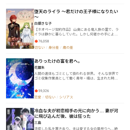
れた時から病院で暮らしていた主人公日暮光里（ひぐ
れひかり）が運命に逆らうべく奮闘する笑って泣ける
堕天のライラ ～君だけの王子様になりたい
お話。 公爵邸で光里の世話を焼いてくれる愉快な仲間
～
達や学園で出会うドS大魔法士のアルフレッド。それ
に婚約者の第三王子に光里と敵対するヒロイン。 皆を
白銀きな子
巻き込みながら光里は断罪回避からの悪役令嬢溺愛エ
【ネオページ契約作品】 山奥にある竜人族の里で、ラ
ンドを目指す！ ※連載再開時にはお知らせしますので
イラは静かに暮らしていた。しかし何者かの手によ
ブクマお願いします
り、里は一夜にして滅ぼされてしまう。 里の唯一の生
76,058
き残りであるライラはヒューマンにさらわれ、オーク
切ない
/
身分差
/
歳の差
ションの目玉商品として売られる運命をたどることに
なった。 そんなライラの危機を救ったのは、「アル」
と名乗る騎士の青年。 命を助けてくれたアルの求めに
ありったけの富を君へ。
応じ、ライラは王城へ招待されることになる。 竜人族
の生き残りとして。そして、国の行く末を握る重要人
花雛朱
物として……。 心優しく単純で、何でもすぐに信じて
人間の遺体もゴミとして扱われる世界。 そんな世界で
しまうライラ。冷淡な印象を与える、人間不信のア
ゴミ収集作業員として働く青年・橘は、生まれた時か
ル。 正反対の2人は噛み合わないものの、苦境を乗り
ら身分が決まる階級制度に嫌気がさしていた。 ある
越えるたびゆっくりと、少しずつ心の距離を縮めてい
日、中流階級住宅街に住む少女・シオンに出会い「も
く。 けれど彼らは、互いに大きな秘密を抱えていた─
59,326
しあなたが現状を変えたいと思うのなら、また私の所
─。 これは、神に見捨てられた世界を舞台に紡がれ
へ来て下さい」と言われ、橘の人生は大きく変わって
恋愛
/
切ない
/
シリアス
る、嘘と秘密と信頼と、愛の物語。 【毎週月、火曜日
いき… 身分の低い下流階級の青年が織り成す、恋愛あ
19時更新です】
り友情あり家族愛ありの、切ないSFファンタジー
冷血な夫が初恋相手の元に向かう… 妻が河
に飛び込んだ後、彼は狂った
三島
流産した私を置き去り、夫は愛する女の墓参りへ…絶