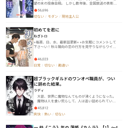
望の末の投身自殺。 しかし数年後、全国放送の表彰台
で、私は“死んだはず”の妻と対面した。 彼は狂乱し、
56,696
白骨化した指輪を握りしめて泣き叫ぶ——​​​「お前…生
切ない
/
モダン
/
現地主人公
きていたのか…！」​私の目は冷たく、微笑みは残酷だ
った。 「橘様、あなたの妻は、あの夜、鴨川で死にま
した。」 …まさかの復讐劇、ここに開幕。​
初めてを君に
ねぎトロ
⭐︎毎週、日、水、最新話更新⭐︎ ⭐︎お気軽にコメントして
下さ〜い！秋斗陽向の恋の行方を見守りながらワイワ
イしましょ⭐︎ ーーーあらすじーーー 身体だけと割り切
ったはずの2人に芽生えた恋心。好きな気持ちは溢れて
46,023
いくのに、2人の関係は拗れていってしまう……。2人
が選んでいく道は？ 秋斗（あきと） 大学生の頃、興
日常
/
切ない
/
勘違い
味半分で出会い系サイトに登録し、その後セフレとト
ラブルが続き、嫌気がさして出会い系の条件欄をかな
超ブラックギルドのワンオペ職員が、つい
り厳しくした。本当に身体だけの割り切った関係しか
したくない。しかし、そう簡単に相手は見つからず大
に辞めた結果。
学卒業、就職し、半年が経った。 そんなある日『初
ラディ
めてをして欲しい』と連絡があり、興味半分で陽向
大昔、世界に魔物なんてものが沸くようになった。
（ひなた）に会う。 こんな綺麗な子がゲイ？喜んで身
魔物は人を食い荒らして、人は追い詰められてい
体を重ねる。一夜限りのつもりが、陽向と連絡先を交
た。 見かねた神様とやらが、人々へスキルやらステ
換する。その日を境に、毎日毎日なぜか陽向へ連絡を
45,812
ータスウインドウなんてのを与えて魔物への対抗策と
してしまう自分に戸惑う。数回身体を重ねる関係が続
爽快
/
熱い
/
切ない
した。 そんなこんなで人々は魔物と戦い続け、それ
いた。もうさすがに陽向へのこの苦しくて、愛おしく
自体が仕事になった。 魔物討伐でも何でもやるやつ
てたまらないこの気持ちを、きちんと伝えようと決心
らを、別に冒険なんてしてもないのに冒険者なんて呼
するが…陽向から「今日で会うのはおしまいにした
一 劫《こう》年の 蓮姫《カムラ》【1】～4