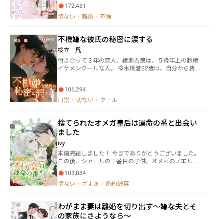
甘やかしてきた。彼女がほんの少し眉をひそめただけ
前で決して認めることはなかった。目が覚めた梨紗
172,461
でも、彼の心は痛んだ。 だが、そんな久瀬隼人は、霧
は、もはや彼に依存することなく、自己を取り戻し、
切ない
/
離婚
/
不倫
島栖を三度も裏切った。 一度目は、あるパーティー
事業に没頭する。そして、彼女が輝き始めたその時、
で、ライバルに薬を盛られ、女子大生白鳥瑶と一夜を
紀康はようやく彼女の大切さに気づく。 しかし、その
共にした時だった。 二度目は病院で、白鳥瑶の妊婦健
頃にはもう遅かった。梨紗は新たな愛を見つけ、再婚
不機嫌な彼氏の秘密に涙する
診に付き添う隼人を目撃。 「事故で彼女に命を救われ
を決意する。そして、結婚式の招待状を元夫に手渡
た。祖母が命を絶つなんて言い出して……どうしても
桜立 風
し、こう告げる。 「私は再婚することにしました。」
子どもを産ませなきゃいけなくなったんだ」 栖を抱き
＊＊＊＊＊＊ 気軽にコメントしてくださいね！ また、
付き合って３年の恋人、綾瀬吉良は、５歳年上の超絶
しめ懇願した。 「子供を産んだら遠ざける」 栖は信じ
応援チケットもありがとうございます！！ヾ(≧▽≦*)
イケメンクールな人。 桜木桃音22歳は、自分から告白
た。 三度目はオークションで、栖の亡き母の形見のサ
o
して好きになった弱みと性格から、あまり言いたいこ
ファイアネックレスを隼人が奪い取り、瑶に贈る。問
とが言えない。 最近の彼は、夜中に急にやってきて抱
い詰めると「瑶がマタニティブルーで欲しがる。譲っ
106,294
きしめたり、そもそも会えなかったり、連絡もあまり
てくれないか？」 栖は笑いながら涙した。 ある夜、傷
してくるなとか言うし…本当に自分は愛されているの
日常
/
切ない
/
クール
つけられ、裏ぎ続けられた霧島栖は、久瀬隼人から逃
か不安な日々。 そんな中、吉良を狙う女子が現れ、い
げると決心した。
よいよ不安もピークになっていく。 ところが、吉良の
捨てられたオメガ皇后は運命の番と出会い
本心は意外なもので…
ました
ivy
本編完結しました！ 今までありがとうございました。
この後、シャールの三番目の子供、オメガのノエルに
よる外伝が続きますが、開始時期が未定のため一旦完
103,884
結とさせていただきます。 再開いたしましたらよろし
切ない
/
ざまぁ
/
婚約破棄
くお願いします。 ※契約作品 ブライト王国の皇后であ
るオメガのシャールは、国王の裏切りにより廃后され
非業の死を遂げる。 その原因を作ったのは同じオメガ
わがまま妻は離婚を切り出す～嫌な夫とそ
で従兄弟のルーカ。 彼らを恨みながら死んだシャール
の家族にさようなら～
が次に目を覚ましたのは五年前の世界だった。 この世