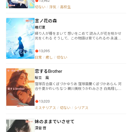
13,962
ため、告白してきた男の子と付き合い始めた琴子。彼
女の妊娠疑惑に困惑する陸人。恋愛依存症で複数の男
切ない
/
浮気
/
高校生
の子といっぺんに付き合っている麻央。そして、彼女
ができたものの長年片想いしている幼馴染を忘れられ
言ノ花の森
ない保樹――甘さなんて一ミリもない。苦くて酸っぱく
て、炭酸水のように刺激的。6人の高校生が主人公の、
椿灯夏
切ない青春群像劇。
綴り人が種をまいて 想いをこめて 読み人が花を咲かせ
光をくれる そうして、この物語は育てられるの 永遠に
綴っていこう、色褪せることのないように 好きな詩物
語からどうぞ。あなたの惹かれたものが、あなたの探
13,095
しているものの、木漏れ陽でありますように……。 料
理を選ぶように、お好きなものから選ぶのも楽しみの
日常
/
癒し
/
切ない
ひとつかと思います。その日、その時、その気分で。
今まで綴ってきたものをこちらに載せてます。 言葉変
恋するBrother
えたり追加したりしてます。 ◆時々更新 ◆ファンタ
ジーあり
桜立 風
窪塚百合亜くぼづかゆりあ 窪塚亜蘭くぼづかあらん 河
合千夏かわいちなつ 鵜川美咲うかわみさき 白鳥翔しら
とりかける 両親が不在がちな家庭の中で、いつも私を
守ってくれたのは兄の亜蘭だった。 美しく魅力的に成
13,020
長する亜蘭に、いつしか禁断の想いを抱くようにな
り…苦しんだ私は逃げるように実家を出たのに。 …就
ミステリアス
/
切ない
/
シリアス
職を決めた亜蘭から、研修期間の3ヶ月だけの同居を求
められ…再び忘れたい愛に向き合うことになる。 亜蘭
妹のままでいさせて
に魅了される私の友人、たった1人心を許せる男友達だ
った人に告白され…私の周辺は否が応でも騒がしくな
深宙 啓
っていく。 離婚した両親も何やら訳アリの様子。 3ヶ