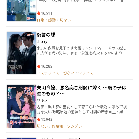
1位！今までありがとうございました＊ 大学病院の救
急外来に勤務する看護師の瀬野夏希は、迷走神経反射
16,511
をきっかけに、針にトラウマを抱えてしまう。 針刺し
業務ができなくなったことで病院を退職し、デイサー
日常
/
感動
/
切ない
ビスや保育園を転々としながら思い悩む日々を過ごし
ていたが、デイサービスの利用者から背中を押され、
復讐の蝶
ふたたび医療現場に戻るべく「まなべ精神科クリニッ
ク」の門を叩く―― 精神科訪問看護、そしてカフェ＆バー
cherry
「Toute La Journée」を中心に繰り広げられるヒュー
東京の夜景を見下ろす高層マンション。 ガラス越し
マンドラマ。 表紙イラスト：ネモフィラさま
に広がる光の海は、まるで永遠を約束するかのように
煌めいていた。けれど、その光は彼女の心を照らすこ
とはなかった。 「……どうして、あなたの視線は私
16,282
に向かないの？」 美緒《みお》は、寝室で穏やかに
眠る夫・蓮司《れんじ》を見つめながら、胸の奥に押
ミステリアス
/
切ない
/
シリアス
し込めた言葉を唇の内で繰り返す。 三年前、愛を誓
い合って結ばれたはずだった。 彼の背中を支え、笑顔
失明令嬢、悪名高き財閥に嫁ぐ ～腹の子は
で食卓を囲み、寄り添って生きていく未来を疑いもせ
ず信じてきた。 けれど、その信頼は音もなく崩れ落
誰のもの？～
ちていた。 スマホに残された見知らぬ女の名。 枕
ツキノ
元に漂う、嗅いだことのない 甘やかな香水の匂い。
名家・黒川家の養女として育てられた綾乃は 事故で視
そして、偶然見てしまった―― 彼が別の女を抱きしめる
力を失い 政略結婚の道具として財閥の若き当主・黒川
姿。 その瞬間、彼の「愛してる」という言葉が、ど
琛に嫁がされる。 相手は冷酷無情と噂される男。 しか
れほど残酷な嘘であったかを思い知った。 愛してい
15,042
も、婚礼前夜に正体不明の男に襲われ、綾乃の人生は
るからこそ 裏切りの痛みは深く、鋭く。 胸をえぐら
切ない
/
お嬢様
/
ツンデレ
一夜にして破滅寸前に。 だが彼女は折れなかった。 視
れるような苦しみは、美緒を夜ごと泣かせ、枕を濡ら
力を密かに回復し、誰にも悟られぬまま、裏切りと陰
した。 ――それでも、愛は消えなかった。 憎んでも、
謀の渦中で真相を追う。 お腹の子の父親は誰か？ 本
責めても、なお彼を求めてしまう。 その矛盾が彼女