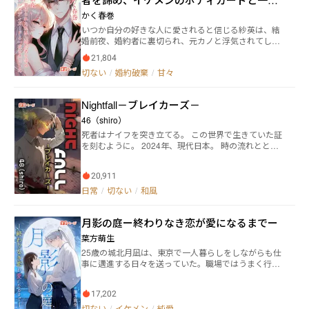
を共にした
かく春巻
いつか自分の好きな人に愛されると信じる紗英は、結
婚前夜、婚約者に裏切られ、元カノと浮気されてしま
った。議員の娘である紗英は、思い切って自分のボデ
21,804
ィガードと一夜を共にした！結婚式は即座にキャンセ
切ない
/
婚約破棄
/
甘々
ル！しかし、彼女のボディガードは突然、経済の覇権
を握る大物になった！ベッドの前で、紗英は誠司のシ
ャツを着て宣言した 「性的不能になるか、それとも私
Nightfall－ブレイカーズ－
の男になるか、どっちか選びなさい！」 「今すぐあん
たの願いを叶えてやろう」
46（shiro）
死者はナイフを突き立てる。 この世界で生きていた証
を刻むように。 2024年、現代日本。 時の流れととも
に文明が発達し、その都度人々の生活は移り変わって
きた。しかし古来より現在まで、世界中のありとあら
20,911
ゆる場所において、何百年経ようとも決して変わらな
いものがある。 死だ。 死は生きとし生けるもの、全て
日常
/
切ない
/
和風
に平等に訪れる。 決して逃れることができない、それ
が死。 ゆえに人々は考える。 人は死後どうなるのだろ
月影の庭ー終わりなき恋が愛になるまでー
うか。 未知なるものへの恐怖から、あるいは救いを求
める期待から、さまざまな幻想を抱くが、多くの場
葉方萌生
合、このようになるはずだ。 もしも今生に何の未練も
25歳の城北月凪は、東京で一人暮らしをしながらも仕
なく、怨みや後悔もないならば、天に上がって輪廻転
事に邁進する日々を送っていた。職場ではうまく行か
生の輪に入るだろう。その逆ならば、地底に堕ちるだ
ないことが多く、婚約をしていた秋月大和に去ら
ろう。 では、そのどちらにも行けない者は？ 怨霊と化
れ、“舞台女優になる”という夢からも遠ざかった自分
して、地上をさまようしかないだろう。 「冗談じゃね
17,202
に虚しさを感じていた。ある日、幼い頃に通っていた
え。怨霊なんて、どいつもこいつももれなくクソだ」
田舎の洋館「月影の庭」を夢で見るようになる。夢の
切ない
/
イケメン
/
純愛