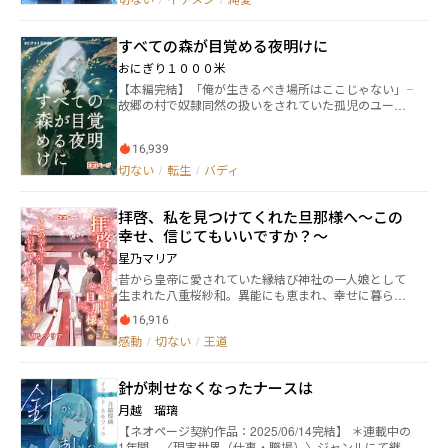
安倍隼人、17歳。 夢は、目立たず平穏に生きること。
中で出会った銀髪の青年・玲は、月凪に「きみを待っ
身長がもう10センチ伸びること。 霊を視、その声を聞
ていた」と告げる。 「月影の庭」に住まう不思議な存
き、ぶん殴れる彼は、今日も牛乳パックをすすりなが
すべての森が目覚める夜明けに
在である玲と、現実世界で想い残している大和への恋
ら望まざる怨霊事件に巻き込まれていく――。
心の狭間で、月凪は究極の選択を迫られることにな
おにぎり１０００米
る。 ⭐️毎週月・金更新予定です！
【本編完結】「俺が生きるべき場所はここじゃない」――
故郷の村で奴隷同然の扱いをされていた孤児のユーリ
には異能と転生記憶があり、傭兵団でたくましく育っ
たジェンスには出生の秘密があった。 まったくちがう
16,939
境遇で育った二人は神殿都市ライオネラで出会い、大
神殿が定める〈双翼〉――神官と神殿兵のバディとなり、
切ない
/
転生
/
バディ
神子探索の使命を帯びて旅に出る。 少年の頃に出会
い、唯一無二のバディとなった兵士×神官。その絆は世
拝啓、私を見つけてくれた旦那様へ〜この
界の根幹を揺るがす出来事を引き起こす。 七枝の世界
樹が守護する世界、異界より転生した魂の不思議、神
幸せ、信じてもいいですか？〜
子をめぐる大神殿の思惑…などが交錯するファンタジ
星乃マリア
ーBL。 無口ワンコ系神殿兵（一途）×口達者神官 16歳
昔から皇帝に愛されていた縁結び神社の一人娘として
の出会いにはじまる、全4部構成の長編。二転三転しま
生まれた八重桜紗和。異能にも恵まれ、幸せに暮らし
すがラストはハッピーエンド。 第1部「双翼」：出会
ていた。しかし、父親が再婚し継母と異母妹に虐げら
い編。 第2部「虹の神子」：バディとして神子探索の
16,916
れるようになった。あるきっかけで、異母妹の琴葉と
旅に出たユーリとジェンスが出会ったのは… 第3部
感動
/
切ない
/
王道
父親から暴力を受ける紗和。もうダメだと思った時、
「深淵の彼方」：地上と深淵、離れ離れになったユー
紗和の婚約者である華月千隼が八重桜家から紗和を助
リとジェンス。それぞれの探索は… 第4部「木の上の
け出す。そのまま嫁ぐことになった紗和は、嫁ぎ先で
神々」：世界樹が統べる地上はどうなるのか。堂々の
針が刺せなくなったナースは
は知らない感情ばかり湧いてきて、戸惑うも幸せな結
完結編 ※本編は終わりましたがいずれ後日談や番外編
婚生活を送る。この幸せを信じて、旦那様の傍にいた
を更新します。
月越 瑠璃
いと願うようになったーー。
【ネオページ契約作品：2025/06/14完結】 ＊連載中の
1年間、〈現実世界（仕事・職場）〉ジャンルにて継続