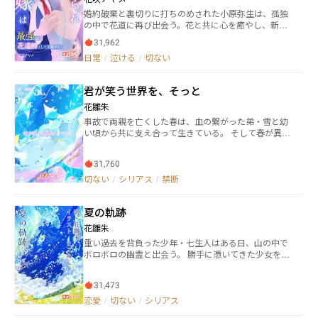
みてあげるから家においで」と声をかけられた。まる
婚約破棄と裏切りに打ちのめされた小原弥生は、孤独
で夢のような誘いに、私は喜んで彼の元へ身を寄せる
の中で花道に再び出会う。花と共に心を癒やし、新た
ことになったのだが―― ※途中まで鬱展開続きます（注
な人生を歩み始めた彼女の前に現れたのは、冷徹だが
意）
31,962
優しさを秘めた御門司。過去の傷に怯えながらも、彼
日常
/
泣ける
/
切ない
女は運命の歯車に巻き込まれ、再生と恋の物語が静か
に幕を開ける。
君が笑う世界を、そっと
花雛朱
事故で両親を亡くした春は、血の繋がった弟・雪と幼
い頃から共に支え合って生きている。 そして春が異性
として好きになった相手は、世界で一番愛してはいけ
ない人だった。 自分の恋愛感情に嫌悪感を抱いていた
31,760
春が、想い人のために成長していく、友情あり家族愛
ありの切ない悲恋物語。
切ない
/
シリアス
/
禁断
夏の軌跡
花雛朱
重い過去を背負った少年・七生人はある日、山の中で
ボロボロの幽霊と出会う。 勝手に憑いてきた少女を成
仏させるため「なつ」と名付け、言葉を教え始める
が…彼女の死んだ理由もまた、壮絶なものだった。
31,473
様々な人間の優しさが織り成す、友情あり家族愛あり
の切ない恋物語。
恋愛
/
切ない
/
シリアス