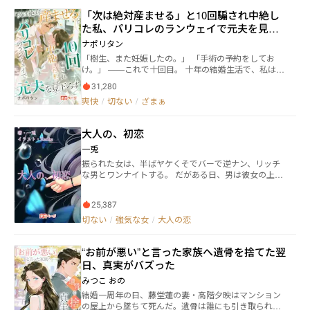
「次は絶対産ませる」と10回騙され中絶し
た私、パリコレのランウェイで元夫を見下
ろす
ナポリタン
「樹生、また妊娠したの。」 「手術の予約をしてお
け。」 ——これで十回目。 十年の結婚生活で、私は彼
の子を十回妊娠した。 毎回彼は「次こそ産ませる」と
31,280
言いながら、結局は私を手術台に追いやった。 そして
爽快
/
切ない
/
ざまぁ
十回目、医者に「もう命の保証はできない」と警告さ
れたのに、 彼は電話を一本受けただけで病院を出てい
った—— ずっと思いを寄せている女と、その娘を連れ
大人の、初恋
てディズニーに行くために。 手術台の上で私は大出血
した。 看護師が彼に三度電話しても、すべて拒否され
一兎
た。 命を守るために、二十八歳の私は子宮を摘出し
振られた女は、半ばヤケくそでバーで逆ナン、リッチ
た。 母になる権利を、永遠に失った。 私は涙を拭き、
な男とワンナイトする。 だがある日、男は彼女の上司
ミラノの恩師に電話をかけた。 そして医者に、二つの
として職場に現れた。
物を保存してもらった。 結婚十周年の「贈り物」とし
て。 彼がオフィスでその二つの医療用冷凍ボックスを
25,387
開けたとき、 三十三歳のその男は、床に崩れ落ち、引
切ない
/
強気な女
/
大人の恋
き裂かれるように泣き叫んだ。 その頃の私は、すでに
ミラノ・ファッションウィークのランウェイに立って
いた。 彼が十年かけて私の子宮と夢を壊したのなら、
“お前が悪い”と言った家族へ――遺骨を捨てた翌
私はたった一度の背中で、彼の残りの人生すべてを後
日、真実がバズった
悔に変えてやる。
みつこ おの
結婚一周年の日、藤堂蓮の妻・高階夕映はマンション
の屋上から墜ちて死んだ。遺骨は誰にも引き取られ