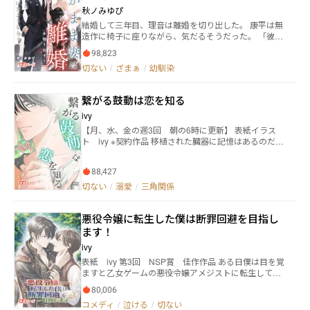
界で違う未来を生きてやる！ シャールは自分を不幸に
秋ノみゆぴ
した出来事を一つ一つ修正し、幸せになるために奔走
結婚して三年目、理音は離婚を切り出した。 康平は無
する。
造作に椅子に座りながら、気だるそうだった。 「彼女
に付き添って病院に行ったけど、お前には付き添わな
98,823
かっただけで怒ったの？」 「そうよ。」 「わかった。
切ない
/
ざまぁ
/
幼馴染
じゃあ今後は付き添わない。」 「あなたのはいらな
い、そのまま離婚しましょう。」 男の目から余裕が消
え、素早く理音の署名しようとする手を掴んだ。 「お
繋がる鼓動は恋を知る
前は二十年間も俺のことを追いかけてきたのに、本当
に俺なしで生きていけるのか、理音？」 理音は落ち着
ivy
いたまま。 「人は皆、誰かがいなきゃ生きていけない
【月、水、金の週3回 朝の6時に更新】 表紙イラス
なんてことはない。」 康平は、東へ沈んでいっても、
ト ivy ※契約作品 移植された臓器に記憶はあるのだろ
理音が自分から離れるとは思わなかった。 理音は5歳
うか。過去に心臓移植を経験した健斗はいつも同じ夢
の頃から彼に付きまとい、他の女性が近づけないほど
に悩まされていた。 その夢に出てくる2人の男のどち
だったし、彼が恋愛する機会すらなかった。 だが、結
88,427
らかが移植の提供者ではないかと思い始めた矢先、 提
婚して三年目にして、理音は離婚を求めた。 康平はそ
供者の恋人だったという男に出会い惹かれてく。 この
切ない
/
溺愛
/
三角関係
れを鼻で笑った。 しかし、理音の妊娠中のおなかを見
た瞬間、その余裕は崩れ去った。 理音は彼の手を払い
のけた。 「あなたの子じゃない。」 康平の目が血走っ
悪役令嬢に転生した僕は断罪回避を目指し
た。 「ふざけるな！」 「この子を私から奪うつもりな
ます！
ら、すぐに中絶する。」 その後の日々は何度も頭を下
げる康平の姿が見られる。 「そんなこと言わないでく
ivy
れ。赤ちゃんに聞こえる。何でもするから、お願いだ
表紙 ivy ︎︎第3回 NSP賞 佳作作品 ある日僕は目を覚
から捨てないでくれ。」 本当に離れられなかったの
ますと乙女ゲームの悪役令嬢アメジストに転生してい
は、いつだって彼の方だった。
た！ でも問題ない。 だって僕はアメジスト推しだった
80,006
から。 断罪エンドを回避しようと決意したけど読み慣
コメディ
/
泣ける
/
切ない
れたラノベの世界となんか違うんだよな……？？ 生ま