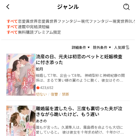
ジャンル
すべて
恋愛
異世界恋愛
異世界ファンタジー
現代ファンタジー
現実世界
BL
すべて
連載中
完結済
短編
すべて
無料
購読
プレミアム限定
詳細条件
除外条件
人気順
流産の日、元夫は初恋のペットと妊娠検査
に付き添った
如月
結婚して7年、出会って8年。 神崎梨紗と神崎紀康の関
係は、まるで薄い蝉の翼のように脆く、彼女はその関
係を必死で保とうとする。しかし、どれだけ尽くして
423,652
も、彼からの愛情は得られず、彼女はただ一度の振り
切ない
/
復讐
/
禁断
返りを待ち続けた。 ある晩、酔った紀康が彼女を強く
抱きしめながら、「なな」という名を口にした時、梨
紗は初めて気づく。自分が彼の心の中にはいなかった
離婚届を渡したら、三度も裏切った夫が泣
ことを。 その瞬間から、すべてが崩れ落ちた。 梨紗が
きながら跪いたけど、もう遅い
病院に向かう直前、届いた妊娠検査薬の写真。彼女が
命をかけて産み落とした子供が、病室で「ななちゃ
あきの
ん」と呼ぶその瞬間、彼女の心は完全に冷め切った。
誰もが言った。久瀬隼人は、霧島栖を命よりも大切に
紀康は若菜に映画を投資し、花火を上げ、夫としての
愛していると。 彼は彼女を十年求め続け、十年かけて
義務をすべて果たしていた。しかし、彼女の存在を人