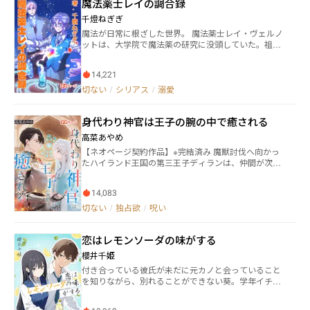
魔法薬士レイの調合録
当の敵は誰なのか？ 欺き、試され、愛と復讐が交錯
を狂わせ、やがてひとつの決意に辿り着かせる。
する中で、綾乃の反撃が静かに始まる——。
「復讐する……」 囁く声は震えていなかった。 優
千燈ねぎぎ
しい妻の仮面をかぶりながら 胸の奥で確かに燃え始め
魔法が日常に根ざした世界。 魔法薬士レイ・ヴェルノ
た炎。 それは誰にも気づかれず 誰にも止められず、
ットは、大学院で魔法薬の研究に没頭していた。祖母
彼女自身すら 制御できぬほどに膨れ上がっていく。
の強引なお願いにより、しばらくの間、祖母の魔法薬
愛しているのに、愛されない――。 その絶望が、美緒を
店を預かることに。 魔力の制御に難のある体質と向き
“仕掛ける女”へと変えてゆく。 狂おしいほどの愛
14,221
合いながら、薬師としてひたむきに歩むレイの前に現
が、冷たく計算された復讐の幕を、静かに、確実に開
れたのは、過去に呪いを負った貴族の青年・クラウ
切ない
/
シリアス
/
溺愛
けていったのだった。
ス。 ひとつの薬、ひとつのやりとり。 魔法薬の調合を
通じて、少しずつ交わっていく二人の関係は、やがて
身代わり神官は王子の腕の中で癒される
レイの過去や体質の謎にも触れていく――。 魔法と薬、そ
して静かに育まれる愛と絆の物語。
高菜あやめ
【ネオページ契約作品】※完結済み 魔獣討伐へ向かっ
たハイランド王国の第三王子ディランは、仲間が次々
と魔獣の瘴気に倒れる中ただ一人無傷で帰還した。 そ
の理由は――彼の代わりに瘴気を受けた青年がいたから。
14,083
神殿の奥深くで、誰にも知られずに生きるサージャ
は、王族の『形代（かたしろ）』として、ディランの
切ない
/
独占欲
/
呪い
瘴気をすべてを引き受けるためだけに存在を許された
青年だった。 運命に縛られた二人が待ち受けているの
恋はレモンソーダの味がする
は破滅か、それとも祝福なのか…
櫻井千姫
付き合っている彼氏が未だに元カノと会っていること
を知りながら、別れることができない葵。学年イチの
美少女と付き合い始めたものの、自分とのレベルの差
に悩む彰彦。中学時代から片想いしている彼を忘れる