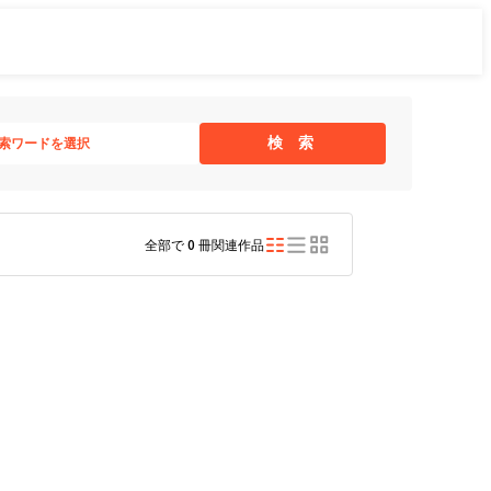
検 索
索ワードを選択
全部で
0
冊関連作品