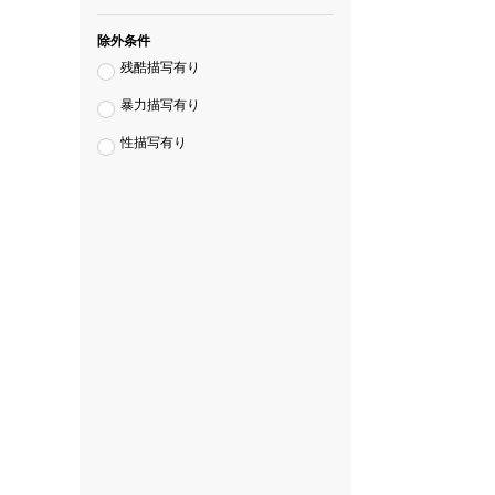
除外条件
残酷描写有り
暴力描写有り
性描写有り