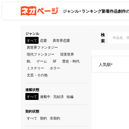
ジャンル
ランキング
新着作品
創作
ジャンル
検
すべて
恋愛
異世界恋愛
索
異世界ファンタジー
現代ファンタジー
現実世界
BL
ゲーム
SF
歴史・時代
人気順
ミステリー
ホラー
文芸・その他
連載状態
すべて
連載中
完結済
短編
契約状態
すべて
契約
非契約