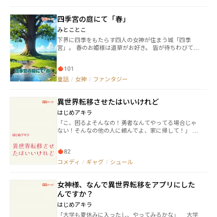
ざく。 さらに異世界〝イフィリオス〟へ拉致、「あく
まで愛人扱いだが、ならばここで神話になるような活
四季宮の庭にて「春」
躍くらいしろ」と強制。 だがここまでバカにされて黙
っているような女では歩理子はなかった。 「自分が求
みとことこ
婚を断ればゼウスの経歴にはブスに振られたという事
下界に四季をもたらす四人の女神が住まう城「四季
実が加わる、断られたくなかったら要求に応えろ」と
宮」。 春のお姫様は道草がお好き。 皆が待ちわびてい
逆に取引を持ち掛ける。 かくして、絶世の美少女な容
るのに、なかなかお出ましになりません。
姿とギリシャ神話の存在を召喚できる〝神話召喚〟の
能力をゼウスより与えられた歩理子。 世界を見返すた
101
めの戦いが始まった。
童話
/
女神
/
ファンタジー
異世界転移させたはいいけれど
はじめアキラ
「こ、困るよそんなの！勇者なんてやってる場合じゃ
ない！そんなの他の人に頼んでよ、家に帰して！」
女神が魔王を倒すべく、現代日本から呼び出した女
性。 しかし、勇者となるべき彼女は何かをものすご
82
く焦っていた様子で……。
コメディ
/
ギャグ
/
シュール
女神様、なんで異世界転移をアプリにした
んですか？
はじめアキラ
「大学も夏休みに入ったし、やってみるかな」 大学