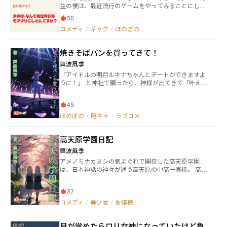
生の僕は、最近流行のゲームをやってみることにし
た。その名も『異世界転移ゲーム』。 よくあるアプ
50
リだと思っていたそれが、まさか本当の異世界転移を
コメディ
/
ギャグ
/
ほのぼの
引き起こすなど夢にも思わなかった。 それゆえに僕
は、とんでもない間違いを起こしてしまい……。
焼きそばパンを買ってきて！
舞波風季
「アイドルの明月ルキナちゃんとデートができますよ
うに！」 と神社で願ったら、神様が出てきて「叶えて
あげましょう」と言ってくれた。 そして、俺はパン屋
の前で憧れのアイドル明月ルキナと出会うことになる
45
のだった。 ※カクヨム、小説家になろうでも公開して
います
ほのぼの
/
陰キャ
/
ラブコメ
高天原学園日記
舞波風季
アメノミナカヌシの気まぐれで開校した高天原学園
は、日本神話の神々が通う高天原の中高一貫校。 高等
部一年のコノハナサクヤは学園一の美少女、姉のイワ
ナガは妹大好きのシスコンスケ番で妹を守護すること
37
を自らの責務と任じている。 一方学園で番を張ってる
暴れん坊のスサノヲはコノハナサクヤが気になって仕
コメディ
/
美少女
/
お嬢様
方ない。 だがイワナガに阻まれて思うようにいかな
い。 「サクヤの笑顔は零円じゃない」とイワナガに言
目が覚めたらロリ女神になっていたけど負
われたスサノヲは……。 ※カクヨム、小説家になろう