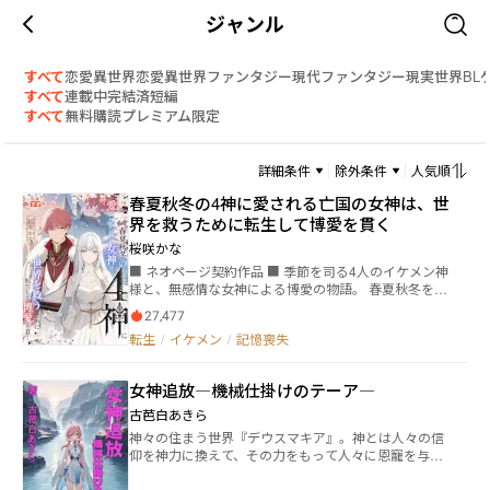
ジャンル
すべて
恋愛
異世界恋愛
異世界ファンタジー
現代ファンタジー
現実世界
BL
すべて
連載中
完結済
短編
すべて
無料
購読
プレミアム限定
詳細条件
除外条件
人気順
春夏秋冬の4神に愛される亡国の女神は、世
界を救うために転生して博愛を貫く
桜咲かな
■ ネオページ契約作品 ■ 季節を司る4人のイケメン神
様と、無感情な女神による博愛の物語。 春夏秋冬を司
る4神が治める4国に囲まれた、シーズン国。 シーズン
27,477
国を治めるのは『季節の安定』を司る第5の神、女神シ
転生
/
イケメン
/
記憶喪失
ルク。 その能力は心に影響されるため、恋をしてはい
けない運命にあった。 だが一人の神と恋をした事によ
り、自国を滅ぼしてしまう。 数百年後、転生したシル
女神追放―機械仕掛けのテーア―
クは滅びたシーズン国の廃墟で目覚める。 この時、春
夏秋冬の4国にも美しい景色はなく、異常気象で滅亡の
古芭白あきら
危機にあった。 シルクに前世の記憶はないが、無意識
神々の住まう世界『デウスマキア』。神とは人々の信
に発動する『季節を安定させる』能力で、全世界を救
仰を神力に換えて、その力をもって人々に恩寵を与え
う決意をする。 シルクは4国の神々に愛され求婚され
る存在。その世界から一人の若き女神リアナが冤罪で
ても、一人だけを愛してはいけない運命。 『祖国の復
追放された。 リアナが追放された世界『エクスマキ