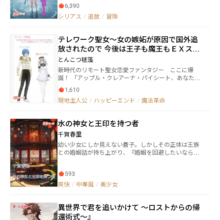
活』と『世界の安定』のために博愛を貫いていく。
6,390
ナ』。かつて神々が住み繁栄していた世界。しかし、
魔導工学の発達が人々から信仰を奪い、神々は信者と
シリアス
/
追放
/
冒険
共にデウスマキアに移り住んだのである。それが原因
でエクスマキナには魔獣があふれ、徐々に衰退の道を
テレワーク聖女～女の嫉妬が原因で国外追
歩んでいた。信仰が無ければ神は存在できない。エク
スマキナに追放されたリアナも徐々に力を失い消えて
放されたので 今後は王子も魔王もＥＸスキ
なくなるはずであった。 一方、考古学者の祖父と白竜
ル【遠隔操作《リモート》】で対処します
とんこつ毬藻
の子供ナヴィと共にヒィロは『旅立ちの塔《ノアズア
新時代のリモート聖女恋愛ファンタジー ここに爆
ーク》』へと調査にやって来ていた。その内部でヒィ
誕！ 「アップル・クレアーナ・パイシート、あなたは
ロはこの地に降り立つリアナと邂逅する。 二人の出会
国外追放！ さっさと神殿から出て行きなさい！」
いが遥かな眠りについていた白銀の魔鎧兵『ルーナス
1,610
アルシュバーン国の神殿に勤める聖女アップルはある
テラ』を呼び覚ます。 若き女神リアナと冒険心あふれ
現地主人公
/
ハッピーエンド
/
魔法革命
日、侯爵令嬢より国外追放を言い渡される。表向きは
るヒィロがルーナステラを駆り冒険の旅へ飛び出す
国家反逆罪、でも実際はまさかの女の嫉妬が原因？
時、停滞し滅びゆくはずだった世界が緩やかに動き出
幼馴染の第二王子ブライツとは腐れ縁。ブライツと許
し神話が蘇る！
水の神女と王印を持つ者
嫁関係にあったアデリーンは、そんな私とブライツの
関係を気に入らなかったようで……。 しかしアップ
千賀春里
ルが神殿を去った直後、手薄となった結界に気づいた
幼い少女にしか見えない蒼子。しかしその正体は王族
魔人が神殿を襲う。逃げ惑うシスター達。最早手はな
との婚姻話が持ち上がり、『婚姻を回避したいならこ
いのか？ そこへ魔法端末《タブレット》ごしに映像
の男を探し出せ』と皇帝に命じられた宮廷神女。旅の
を見ていた聖女が立ち上がる。 「大丈夫よ。魔人はわ
途中、仲間とはぐれた蒼子は町でスリに財布を盗られ
たしがＥＸスキル――｜遠隔操作《リモート》で対処しま
593
そうになっていた鳳と出会う。鳳に保護され、仲間と
す！」 聖女の遠隔操作スキルはEXスキル!? 魔人の
再会するまで彼の元に身を置く事になった蒼子。しか
爽快
/
中華風
/
美少女
殲滅も、お仕事も、オンライン診療まで？ 彼女のテ
し町の深刻な問題や鳳の女性問題に巻き込まれること
レワーク生活が幕を開けるのです。毎日神殿へやって
になり―――！？ この作品はカクヨム様でも公開して
来ては幼馴染とのリモート通話を試みるブライツ王
異世界で君を追いかけて ～ロストからの帰
います。
子。やがて、魔人を倒した聖女の存在を知った魔王ま
還術式～』
で現れて。 王子も魔王もリモートで対処。仕事にお