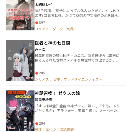
菓子作りに日々精を出す聖女、アップルの恋愛の行く
木胡桃レイ
末は？ この時代にお届けする新感覚恋愛ファンタジ
隔3日投稿。(場合によってお休みいただくこともあり
ー小説 #テレワーク聖女 いよいよ開幕です。 【他サ
ます) 異世界転移。かつて空想の中で俺達の心を踊らせ
イト連載時の記録】 小説投稿サイト ノベルアップ＋様
たそれは、災害となって人々を襲っていた。 消失性災
にて総合・ジャンル別【恋愛】ランキング週間１位 カ
397
害──ロストと呼ばれる災害に幼馴染み、彩華が襲わ
クヨム 第８回カクヨムコンテスト 一次選考通過作
コメディ
/
ダーク
/
転移
れ、必死に手を伸ばした先に見たものは。 「宅人さ
品
ん。あなたには、消失帰還支援者になっていただきた
いのです」 女神と名乗る女性に聞いた、幼馴染みを助
医者と神の七日間
けるための唯一の手段。 異世界に転移し、女神の力で
現実世界へ連れ戻す！ しかしその力は戦闘には全く不
みーこ
向きで！？ それなのに敵はチート持ち！？ 様々な異世
最高神直属の騎士団ディカニス。ある日彼らは魔王に
界を巡り、彩華を見つけて助けるため、宅人の旅が始
捕らえられた女神スティルを異世界で救出するが、彼
まる！
女の魔力は少なく憔悴していた。そこで医者のロクド
トは彼女に魔力を供給しようとするが…… 「気安く触
205
らないで」 スティルは冷たく言い放ち、ロクドトの顔
面に踵を振り下ろしてきた。 嫌われ者の医者と美しき
シリアス
/
女神
/
マッドサイエンティスト
破壊神の、秘密の関係が始まる。 『紫野原魔法探偵事
務所』の裏で起きていた話ですが、読んでいなくても
神話召喚！ ゼウスの嫁
楽しめます。 本作はカクヨム、小説家になろう、ラノ
ベストリートにも掲載しています。
碧美安紗奈
「オレ様は全知全能の神ゼウス、嫁にしてやる。あり
がたく思え」 アラフォー、家事手伝い、スーパーのレ
ジ打ち、婚カツで失敗したばかりの杯花歩理子《はい
かぶりこ》。 彼女のもとにギリシャ神話の主神にして
204
全能神ゼウスが突如出現、「全能と証明するため醜女
もものにできると実証すべく歩理子に求婚する」とほ
転移
/
美少女
/
契約関係