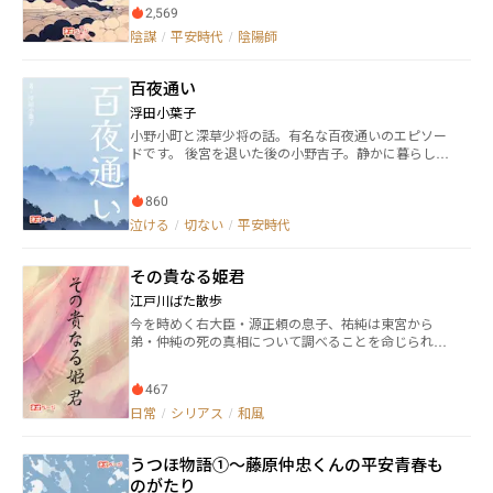
所々歴史上人物や史実等時代背景描写も出てきます
2,569
は、内教坊の伎女となった。 世にも珍しい醜女の伎女
が、事実と関係ない場合も多く、またファンタジー色
だが、その舞は天女の如く、美しいのだそうな。 なん
陰謀
/
平安時代
/
陰陽師
が強めのフィクション作品となります。苦手でなけれ
とそれだけではなく、穢れを祓う力をも持つと
ば、ぜひお付き合いいただけましたら幸いです。 何卒
か……。
よろしくお願いいたします。
百夜通い
浮田小葉子
小野小町と深草少将の話。有名な百夜通いのエピソー
ドです。 後宮を退いた後の小野吉子。静かに暮らして
いくつもりだったのに、不意に訪れた出逢い。 吉子の
揺れる心を書きました。 読み難かったので、三分割し
860
ました。文章はそのままです。
泣ける
/
切ない
/
平安時代
その貴なる姫君
江戸川ばた散歩
今を時めく右大臣・源正頼の息子、祐純は東宮から
弟・仲純の死の真相について調べることを命じられ
る。 そこで明かされた、弟の持つ、妹姫に対する思い
とは。 そしてまた、妹・あて宮こと藤壷の方の感情と
467
は。 古典「うつほ物語」のあて宮求婚譚から仲純の項
を中心にまとめてミステリ仕立てにしてみました。
日常
/
シリアス
/
和風
うつほ物語①～藤原仲忠くんの平安青春も
のがたり