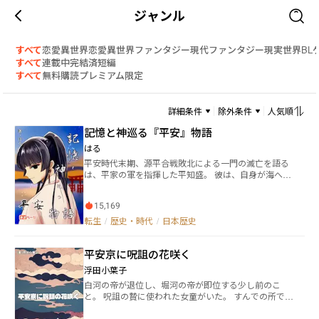
ジャンル
すべて
恋愛
異世界恋愛
異世界ファンタジー
現代ファンタジー
現実世界
BL
すべて
連載中
完結済
短編
すべて
無料
購読
プレミアム限定
詳細条件
除外条件
人気順
記憶と神巡る『平安』物語
はる
平安時代末期、源平合戦敗北による一門の滅亡を語る
は、平家の軍を指揮した平知盛。 彼は、自身が海へ沈
みゆく中不思議な声を耳にし、そしてその記憶を後世
へと引き継いでいく。 その記憶を持って生まれた世界
15,169
は、滅亡と再生を繰り返した果ての世界……現代の日
本によく似た世界だった。 ◇ その世界で「僕」こと
転生
/
歴史・時代
/
日本歴史
【伊月 晃】は、前世の記憶が一切ない、ごく普通な中
学生として生活をしていた。……が、時折ひっかかる
平安京に呪詛の花咲く
記憶と、目の前に現れた同年代と思われる不思議な少
年との出会い等によって、少しずつ自分の前世に関心
浮田小葉子
を持つようになる。 不思議な少年の「神様はいる」と
白河の帝が退位し、堀河の帝が即位する少し前のこ
言う言葉と、「前世」という単語。 ……彼らは一体、
と。 呪詛の贄に使われた女童がいた。 すんでの所で助
何者なのでしょう。 記憶と神の存在をめぐる、平安時
けられたが、呪詛の影響か、その髪は真っ白になって
代な転生×歴史ファンタジー、ここに開幕します。 ※
いた。 長じて卯の花と呼ばれることになったその少女