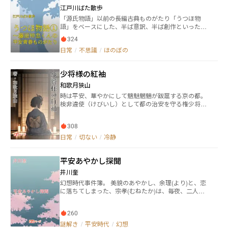
江戸川ばた散歩
「源氏物語」以前の長編古典ものがたり「うつほ物
語」をベースにした、半ば意訳、半ば創作といったお
はなし。 清少納言たちも萌えた！ と言われている男
324
子中心のものがたりです。 男性キャラの人物造形はそ
日常
/
不思議
/
ほのぼの
のまま、女性があまりにも扱われていないので、補完
しつつ話を進めていきます。
少将様の紅袖
和歌月狭山
時は平安、華やかにして魑魅魍魎が跋扈する京の都。
検非違使（けびいし）として都の治安を守る権少将・
高篠是実（たかしなのこれみつ） 京随一の文化人であ
り女人好きの色男のもとに仕える側女、呉乃（くれ
308
の）。 都に渦巻く愛憎と陰謀の中で、是実の「紅袖」
と呼ばれる彼女は 知恵と観察力を武器に、主君と共に
日常
/
切ない
/
冷静
次々と事件を解き明かしていく。 ――いつか都に巣食う鬼
を退治するために。 美しき歌人と冷淡な側女の、静か
平安あやかし探聞
なる戦いが今始まる。 平安京×サスペンス×復讐劇。
井川奎
幻想時代事件簿。 美貌のあやかし、余理(より)と、恋
に落ちてしまった、宗孝(むねたか)は、毎夜、二人の
時を過ごしている。余理は、都の噂を宗孝に語るが、
それは、鬼が羅城門から琵琶を吊るすという奇っ怪な
260
ものだった。 ところが、勤め上の相棒である、噂好き
の公達、頼近(よりちか)に、琵琶が吊るされているの
謎解き
/
平安時代
/
幻想