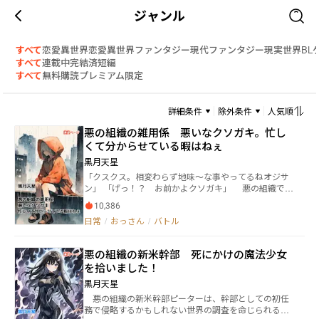
ジャンル
すべて
恋愛
異世界恋愛
異世界ファンタジー
現代ファンタジー
現実世界
BL
すべて
連載中
完結済
短編
すべて
無料
購読
プレミアム限定
詳細条件
除外条件
人気順
悪の組織の雑用係 悪いなクソガキ。忙し
くて分からせている暇はねぇ
黒月天星
「クスクス。相変わらず地味～な事やってるねオジサ
ン」 「げっ！？ お前かよクソガキ」 悪の組織で働
く雑用係。ケン・タチバナ。最近の悩みは仕事の多さ
10,386
と、何故か絡んでくるクソガキの対応。 「土下座して
日常
/
おっさん
/
バトル
頭を下げるなら、幹部になった暁にはあたし専用の下
僕に取り立ててあげるよ！」 言ってろメスガキムー
ブのクソガキめ。大人とはこういう事だ。 以前書い
悪の組織の新米幹部 死にかけの魔法少女
たほぼ同名短編の連載版です。 この小説は小説家に
を拾いました！
なろう、カクヨム、ハーメルン等で先行投稿していま
す。
黒月天星
悪の組織の新米幹部ピーターは、幹部としての初任
務で侵略するかもしれない世界の調査を命じられる。