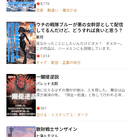
しかしそこは、魔法少女と怪物が戦い合う恐ろしい
8,776
世界だった。 そんな中、偶然ピーターは目の前で死
恋愛
/
勘違い
/
魔法少女
にかける一人の魔法少女を悪の組織として（治療のた
め）攫ってしまう。 「元居た所（深夜枠とニチアサ系
の中間。日常系友情あり熱血あり微ダークあり）に返
ウチの戦隊ブルーが悪の女幹部として配信
してきなさい」 「（治療の為に色々やらかしたからほ
してるんだけど、どうすれば良いと思う？
とぼりが冷めるまで）嫌です！」 これは、悪ではあ
るけど非情には成り切れない新米幹部がつづる調査記
新月
録。 この作品は小説家になろう、カクヨム、ハーメ
見なかったことにしたいんだけどダメ？ ダメかー。
ルン等で先行公開しています。
この作品は、ハーメルンにも投稿しています。
1,014
ギャグ
/
配信
/
正義の味方
一闡提逆説
パレット太郎
佛に仕えるはずの僧――だが彼は、人を殺した。 舞台は山
深き禍津の寺。 「倶会一処會」と称して行われる年に
一度の乱れ宴。 僧たちは酒をあおり、女を抱き、肉を
貪る。 ――“戒”とは、どこへ消えたのか。 そしてその日、
361
炎と血に染まった本堂の中、 破戒僧たちはひとり残ら
ず殺され、 百を超える死体の上に、琵琶を抱えた殺生
泣ける
/
ミステリアス
/
ダーク
坊が立っていた。 その指が奏でるのは、怒りと供養
と、ほんの僅かな快楽の音。 彼は羅城門を潜り、冥界
散財戦士サンザイン
の合理化されたシステム地獄―― **RPaz（Reincarnation
Process & Assessment Zone）**へ送られる。 そこで
七海トモマル