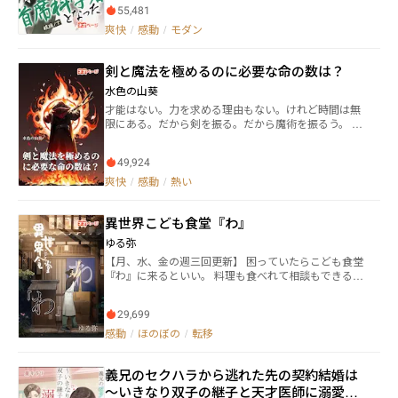
55,481
は終わりを迎える。瞳は弁護士や私立探偵と手を組
み、親権と尊厳を取り戻すため証拠集めに踏み出す。
爽快
/
感動
/
モダン
同時に、母の遺したノートに導かれ、学術の最前線へ
復帰する。恩師・杉野の下、「ネメシス」ウイルスに
剣と魔法を極めるのに必要な命の数は？
挑む標的型ナノドラッグデリバリーシステム（DDS）
を構想し、幾度の失敗を経て決定的な突破口を開く。
水色の山葵
投資家とメディアが殺到するなか、元夫は投資を口実
才能はない。力を求める理由もない。けれど時間は無
に再び圧力をかけるが、瞳は研究の独立性を貫く。娘
限にある。だから剣を振る。だから魔術を振るう。 生
が突発的な高熱に倒れたときには、高坂の温かな支え
涯を繰り返し世界最強を目指すのだ。 全ては己の満足
を得て、彼女は「母」と「科学者」を両立させて立ち
のためだけに。
向かう。 しかし、栄光の陰で――データ流出の疑い、企業
49,924
連合の圧力、そして親権調停の最終局面が静かに迫
爽快
/
感動
/
熱い
る。
異世界こども食堂『わ』
ゆる弥
【月、水、金の週三回更新】 困っていたらこども食堂
『わ』に来るといい。 料理も食べれて相談もできる。
そんな居場所が、異世界にもあったら素敵じゃないだ
ろうか。 リュウは、気が付いたら異世界にいた。 食堂
29,699
をやっていた老夫婦に助けられたらしい。 やめるとい
う食堂の後を継ぐ決意をする。 突然現れた痩せた子
感動
/
ほのぼの
/
転移
供。料理を出してあげると泣いて喜んだ。 この街には
他にも苦しんでいる人がいる。 苦しんだ人の居場所を
義兄のセクハラから逃れた先の契約結婚は
作るべく奮闘する物語。
～いきなり双子の継子と天才医師に溺愛さ