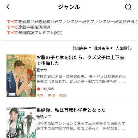
ジャンル
すべて
恋愛
異世界恋愛
異世界ファンタジー
現代ファンタジー
現実世界
BL
すべて
連載中
完結済
短編
すべて
無料
購読
プレミアム限定
詳細条件
除外条件
人気順
お腹の子と家を出たら、クズ父子は土下座
で後悔した
夏ナツ
佐藤由紀は名家・佐藤家の妻。 夫・健太は初恋の鈴木
美央に心を奪われ、幼い息子・徹まで由紀を拒む。 別
荘で突き落とされ流産寸前——だが新しい命は奇跡的
102,589
に助かる。 侮辱と冤罪の連鎖に終止符を打つため、由
日常
/
爽快
/
感動
紀はお腹の子と離婚を決意し家を出る。 先輩高橋修一
の助けで再就職、職場の妨害を実力で覆し、失った尊
厳を取り戻していく。 やがて由紀の価値に気づいた
離婚後、私は首席科学者となった
「クズ父子」は、遅すぎる後悔と向き合う——。
玻璃ノア
渋谷の高級マンションに暮らす三浦瞳――かつて東都大学
最年少の生物薬学教授。彼女は長らく「完璧な妻」を
演じてきた。だが、夫の不倫、そしてプールサイドで
娘より愛人を先に救ったその瞬間に、三年の結婚生活