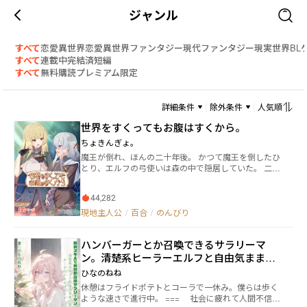
ジャンル
すべて
恋愛
異世界恋愛
異世界ファンタジー
現代ファンタジー
現実世界
BL
すべて
連載中
完結済
短編
すべて
無料
購読
プレミアム限定
詳細条件
除外条件
人気順
世界をすくってもお腹はすくから。
ちょきんぎょ。
魔王が倒れ、ほんの二十年後。 かつて魔王を倒したひ
とり、エルフの弓使いは森の中で隠居していた。 二十
年ぶりに現れたのは、かつての仲間の魔女。 「もう一
度、旅に出ない？ 今度は、ふたりで」 魔女の言葉を
44,282
きっかけに、ふたりは世界を巡る旅へ出る。 世界をす
くっても、満たされなかったものを埋めるために。 ◇
現地主人公
/
百合
/
のんびり
面白ければ、応援、感想などしていただけると大変嬉
しゅうございます。 本作品の表紙はAIによるものでは
ハンバーガーとか召喚できるサラリーマ
なく、イラストレーターは、めとなさいく様にご依頼
しております。
ン。清楚系ヒーラーエルフと自由気ままに
旅をする。
ひなのねね
休憩はフライドポテトとコーラで一休み。僕らは歩く
ような速さで進行中。 === 社会に疲れて人間不信気