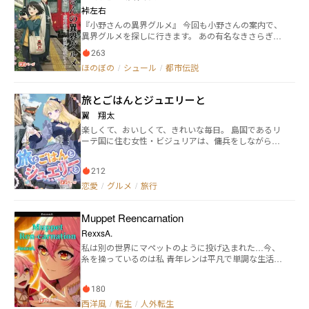
た様々なものに目を輝かせながら、のんびりと旅をし
裃左右
ていく。 一方で、前世のアレクセイが遺失文明の遺物
『小野さんの異界グルメ』 今回も小野さんの案内で、
を参考にして生み出したオートマタ・エリザヴェー
異界グルメを探しに行きます。 あの有名なきさらぎ駅
タ。 現代に生み出されたオーパーツ、魔法技術の特異
にも、美味しいものはあるのでしょうか？ 今日の旅は
点、星の送り手とも呼ばれた、前世アレクセイの名声
263
静岡県 浜松市。 遠州鉄道 新浜松駅から出発して、き
を確固とした存在。 そんな彼女もまた、アレクセイの
ほのぼの
/
シュール
/
都市伝説
さらぎ駅へと向かいます。一緒にひとときの旅へと赴
覚醒に併せて再起動していた。
きましょう。 ・パーソナリティ：小野 篁(おの たかむ
ら) 氏 ・カメラ兼リポーター：夕月 舞(ゆうづき まい)
旅とごはんとジュエリーと
さん ※オカルト小説マラソン参加：テーマ『きさらぎ
駅』
翼 翔太
楽しくて、おいしくて、きれいな毎日。 島国であるリ
ーテ国に住む女性・ビジュリアは、傭兵をしながらジ
ュエリーのデザイン・制作を行なっていた。 そんなあ
る日、宝石商人であるルーガと出会う。彼から行商を
212
している理由となっている【呪い】について聞かされ
る。それは周りを苦しめてしまう恐ろしいものだっ
恋愛
/
グルメ
/
旅行
た。 ビジュリアはそんなルーガとビジネスパートナー
となり、共に旅に出ることを決める。 さまざまな人や
Muppet Reencarnation
美しい宝石に出会い、人々を笑顔にしていきながら、
ビジュリアはルーガと共に今日も歩き続ける。【呪
RexxsA.
い】から人々の命を守るために。 これは宝石やジュエ
私は別の世界にマペットのように投げ込まれた…今、
リーで誰かを幸せにする物語。そして、おいしいもの
糸を操っているのは私 青年レンは平凡で単調な生活を
とたくさん出会う旅の記録。
送っていたが、思いがけない出来事が起こる。 彼の魂
はぬいぐるみ屋で見つけた古い人形に転生する。 この
180
人形は魅力的な外見をしていますが、葵というツンデ
レ少女に発見されるまでは、存在する理由がないかの
西洋風
/
転生
/
人外転生