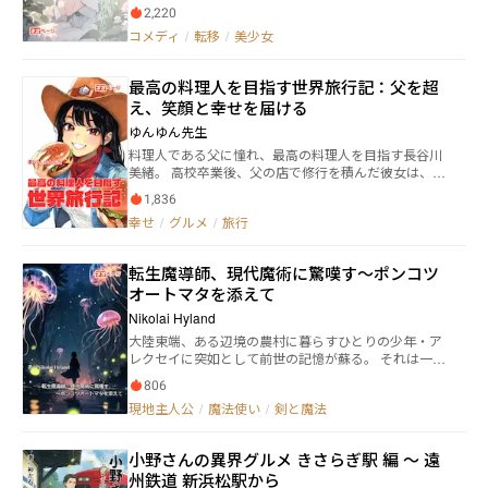
味なムラカミは、40代の広告代理店の平社員である。
2,220
残業に疲れて立ち寄ったのは、赤と黄色がテーマカ
コメディ
/
転移
/
美少女
ラーのハンバーガー屋さん。 「異世界ハッピーセッ
ト、一つ入りましたー！」 女神のように可愛い店員
さんに手渡された「異世界ハッピーセット」を受け取
最高の料理人を目指す世界旅行記：父を超
ったことで、彼の人生は大きく一変する。 「バーガー
え、笑顔と幸せを届ける
片手に旅をするのも悪くないか」 ムラカミは大好き
なハンバーガーとコーラを片手に平和な異世界でのん
ゆんゆん先生
びり旅をする。 ついでに軽食の女神から授かったチ
料理人である父に憧れ、最高の料理人を目指す長谷川
ートのテストプレイヤーとして、豪華景品も手に入れ
美緒。 高校卒業後、父の店で修行を積んだ彼女は、父
ながら。 途中、清楚なエルフや、美食を愛する令嬢
を超えるため、そして料理で多くの人を笑顔にするた
などに出会いながら、美しく広大な異世界を満喫す
1,836
め、日本47都道府県と世界の郷土料理を学ぶ旅に出る
る。 ========== ◎ストレスフリー ◎スローライフ旅
幸せ
/
グルメ
/
旅行
ことを決意する。 美緒は一人で旅立つつもりだった
◎読みやすい文章 ◎ノリが軽い ==========
が、出発の日、父もまた同行を決意する。 美緒は父と
の二人三脚の旅に胸を躍らせながら、期待と不安を抱
転生魔導師、現代魔術に驚嘆す～ポンコツ
え、新たな一歩を踏み出す。
オートマタを添えて
Nikolai Hyland
大陸東端、ある辺境の農村に暮らすひとりの少年・ア
レクセイに突如として前世の記憶が蘇る。 それは一千
年前を生きた魔導師のもので、なんと彼は禁忌と言わ
806
れる魂の研究をしており、転生時に記憶を持ち越す魔
現地主人公
/
魔法使い
/
剣と魔法
法を編み出していたのであった。 そんな記憶を持つア
レクセイが、現代魔術に驚嘆しつつも、一先ずは前世
の古巣である魔法都市を目指して旅に出る。 道中で出
小野さんの異界グルメ きさらぎ駅 編 ～ 遠
会う美味しい食べ物や、美しい景色、不思議な遺跡、
州鉄道 新浜松駅から
面白い人々。 研究一筋であった前世には気づかなかっ