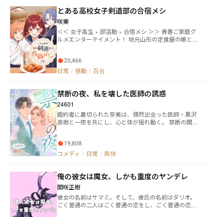
が死。 ゆえに人々は考える。 人は死後どうなるのだろ
とある高校女子剣道部の合宿メシ
うか。 未知なるものへの恐怖から、あるいは救いを求
める期待から、さまざまな幻想を抱くが、多くの場
咲樂
合、このようになるはずだ。 もしも今生に何の未練も
＜＜ 女子高生 × 部活動 × 合宿メシ ＞＞ 青春ご家庭グ
なく、怨みや後悔もないならば、天に上がって輪廻転
ルメエンターテイメント！ 地元山形の定食屋の娘とし
生の輪に入るだろう。その逆ならば、地底に堕ちるだ
て生まれた山辺なづなは、父親のような立派な料理人
ろう。 では、そのどちらにも行けない者は？ 怨霊と化
を目指す高校一年生。 しかし、幼いころのトラウマが
して、地上をさまようしかないだろう。 「冗談じゃね
20,466
原因で「人のために料理を作る」と失敗してしまう癖
え。怨霊なんて、どいつもこいつももれなくクソだ」
を身に着けてしまっていた。 そんな彼女はある日、剣
日常
/
感動
/
百合
安倍隼人、17歳。 夢は、目立たず平穏に生きること。
道部の次期部長である西川瀬李から「剣道部のマネー
身長がもう10センチ伸びること。 霊を視、その声を聞
ジャーとして、寮で食事を作って欲しい」と誘われ
き、ぶん殴れる彼は、今日も牛乳パックをすすりなが
禁断の夜、私を壊した医師の誘惑
る。 癖のこともあり渋っていたなづなだったが、料理
ら望まざる怨霊事件に巻き込まれていく――。
人としての成長のために誘いを受けることに。 ところ
24601
が、かつては全国優勝も果たした〝強豪〟剣道部は、
婚約者に裏切られた奈美は、偶然出会った医師・黒沢
日本中から越境の猛者が集まった「剣道ガチ勢」の集
直樹と一夜を共にし、心と体が揺れ動く。 禁断の関係
まりだった。 中でもレギュラー候補生しか入寮できな
に溺れながらも、直樹の過去や彼の複雑な思いが次第
い剣道部寮は、日常生活からストイックな対立の温床
に明らかになり、奈美はその真実に迫ることに。 情熱
になっていて―― 「私が料理長になったら、ひとつだけお
19,808
的で切ない関係が織り成す、愛と裏切りの物語。 人間
願いがあります。どうか、調理中は厨房に足を踏み入
関係の複雑さ、心の葛藤、そして欲望に引き寄せられ
コメディ
/
日常
/
爽快
れないでください」 実力と共にプライドも高い部員た
る中で、奈美は果たして自分の心を取り戻せるのか。
ちに囲まれながらも、同じくらい料理人としてのプラ
イドを持つなづなは、剣道部寮の日々の食事――合宿メシ
俺の彼女は魔女、しかも重度のヤンデレ
を通して、人生で一度しかない少女たちの青春と向き
合う。 ≪登場人物一覧≫ 名前／学科コース／出身
間咲正樹
【１年生 ⇒ ２年生】 ・山辺なづな 商業科調理コ
彼女の名前はサマミ。そして、彼氏の名前はダリオ。
ース 山形県［マネージャー］ ・黒石すずめ 商業科
ごく普通の二人はごく普通の恋をし、ごく普通の恋人
調理コース 青森県 ・中津歌音 工業科工芸コース
になりました。でも、ただ一つ違っていたのは……彼