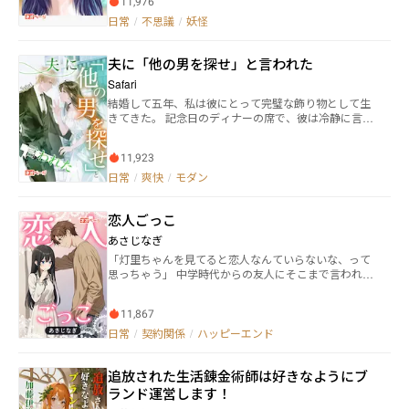
の理想が、静かに牙を研いでいた――。 異能と陰謀とバカ
11,976
す一見無秩序な会話には、思いがけない謎と真実が隠
騒ぎ。これは、宇宙で一番カオスな「お仕事SFギャグ
されています。例えば首や肩の痛みの原因が離れた腰
日常
/
不思議
/
妖怪
ロマン」である。
や足にある様に。それはもしかしたら知らないままの
方がいいかもしれない。 だけど彼女には見えてしま
夫に「他の男を探せ」と言われた
うのです。 ろくろ首の正体が… 人魚姫の孤独が…
地縛霊の闇が… そして……
Safari
結婚して五年、私は彼にとって完璧な飾り物として生
きてきた。 記念日のディナーの席で、彼は冷静に言っ
た。 「お互い、好きにしよう」 心が死んだように冷え
きったその夜、私は偶然にも大学時代に私を密かに想
11,923
ってくれていた先輩——今や東京のビジネス界で伝説
と呼ばれる杉野誠と再会した。 彼は私に仕事のチャン
日常
/
爽快
/
モダン
スを与え、自立を教え、そして私を世間の注目を集め
る存在へと導いてくれた。 元夫が涙目で復縁を懇願し
恋人ごっこ
たその日、私は先輩の腕に手を添えながら、業界最高
の賞を受け取っていた。 私は花のように微笑んで言っ
あさじなぎ
た。 「あなたがあの時、手放してくれたおかげで分か
「灯里ちゃんを見てると恋人なんていらないな、って
ったの。——私はもっと良いものに値するって。」
思っちゃう」 中学時代からの友人にそこまで言われる
灯里は付き合う相手がことごとくメンヘラ化する、通
称「メンヘ◯ほいほい」 会社員になった今でもそれは
11,867
健在で、マッチングアプリで出会ったばかりの相手か
らしつこく電話やメッセージを送られる。 またか、と
日常
/
契約関係
/
ハッピーエンド
思いサクッとブロックして同僚と飲みに行った先で客
からお酒をぶっ掛けられてしまう。 そこで再会したの
追放された生活錬金術師は好きなようにブ
が、中学からの同期生で「メンヘ◯ほいほい」という
あだ名をつけてきた湊だった。 「恋ってしたことない
ランド運営します！
んだ。ねぇ灯里ちゃん、恋の仕方、教えてよ」 灯里は