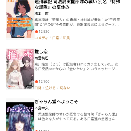
遼州戦記 司法局実働部隊の戦い 別名『特殊
乙女ゲームだけに、プレイヤーは全員、女子。 ―― ツン
な部隊』の夏休み
デレ気質の悪役令嬢キャラなルームメイトに、ちゃっ
かりしたヒロインキャラ。ヤンデレ好きなエルフのお
橋本 直
姉さんキャラなどなど。 たくさんの女子に囲まれて、
異星種族「遼州人」の青年・神前誠が発動した“干渉空
ひたすらのんびり学園生活送ります！ ―― 俺も、TSして
間”と“光の剣”――その異能が、貴族主義者によるクーデタ
るけど。 ※『小説家になろう』にて先行公開・完結
ー未遂事件「近藤事件」を阻止してから一か月。だ
済みの作品のタイトルの一部を変更した作品です。
12,520
が、宇宙に法術師の存在が公表されたことで、世界は
※表紙は砂臥環さまに描いていただきました。 ©️砂礫零
コメディ
/
日常
/
和風
静かに混乱の只中にあった。 そんな中でも、誠が所属
無断複写・転載を禁止します。 Unauthorized reprodu
する司法局実働部隊――通称「特殊な部隊」は今日も元気
ction prohibited. 版权所有。 복제 금지. 転載禁止
にバカをやっていた。 運用艦『ふさ』の艦長・アメリ
推し恋
アと、非情なサイボーグの副官・西園寺かなめの思い
つきで、「野球部夏合宿」という名の混乱イベントが
南雲葵巴
始まる。嫌な予感しかしない誠だったが、半ば強制的
泉川結菜（２３）は配信者samにガチ恋していた。あ
に巻き込まれていく。 高級ホテル、混浴風呂、貴族的
る日突然samからの「会いたい」というメッセージに
な晩餐……合宿先で誠は、かなめの正体――名門貴族国
答えて初めてリアルのsamである沢村累（２６）に告
家・甲武国の“姫”としての姿と、東和共和国の20世紀
白されて付き合うことに！だが、結菜に片恋している
末的な庶民生活とのあまりの違いに衝撃を受ける。 し
12,100
幼馴染、会社を継ぐために近づてくる御曹司、その他
かし、夏休み気分を打ち砕くように、「遼州人の解
諸々。面倒な男ホイホイの結菜は彼らに振り回されて
日常
/
泣ける
/
切ない
放」を掲げる革命家たちが誠を襲撃。法術を駆使する
しまうことに。さまざまな事件を乗り越えた先に本当
彼らとの戦いは、誠の力と正義を改めて問うものとな
の愛はあるのか？
る。 これを機に誠の警護体制が強化され、アメリア・
ぎゃらん堂へようこそ
かなめに加えて、無表情な戦闘用人造人間・カウラ
本島幸久
も“護衛”として同居を開始。男子寮の平和は完全に崩
壊した。 そんなドタバタを、酒とタバコと諦めで生き
柔道整復師のオレが経営する整骨院『ぎゃらん堂』
る嵯峨特務大佐と、『人類最強』な天才幼女クバル
には色々な人がやって来る。ある日常連の患者さんが
カ・ラン中佐は、どこか達観した目で見守る。そし
訊いてきた。 「ろくろ首って骨と筋肉、どっちが伸び
て、その裏では“廃帝ハド”が掲げる「強者による支配」
るの？」 いや知らんわ。 そこに集まる人々が交わ