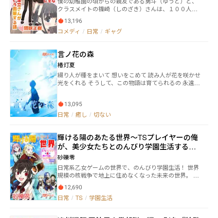
僕の幼稚園の頃からの親友である勇斗（ゆうと）と、
に。 その結婚生活は勿論平和なわけがなくて……！？
クラスメイトの篠崎（しのざき）さんは、１００人中
これは、三十路になって男に対して耐性のない気の強
１００人が両想いだと断言するくらい、お互い想い合
い巫女と、悪戯好きからかい好き迷惑行為大好き妖怪
13,196
っているのがバレバレな二人だ。 だが、大きな身体の
の化け狸の夫婦による奇想天外の結婚生活物語。
コメディ
/
日常
/
ギャグ
割には意外と慎重な勇斗は、一向に篠崎さんに告白す
る素振りはなく、それが篠崎さんの親友の足立（あだ
ち）さんには我慢ならないらしい。 ――そんなある日、僕
言ノ花の森
は業を煮やした足立さんに、二人をくっつける手助け
をしてほしいと頼まれて……！？
椿灯夏
綴り人が種をまいて 想いをこめて 読み人が花を咲かせ
光をくれる そうして、この物語は育てられるの 永遠に
綴っていこう、色褪せることのないように 好きな詩物
語からどうぞ。あなたの惹かれたものが、あなたの探
13,095
しているものの、木漏れ陽でありますように……。 料
理を選ぶように、お好きなものから選ぶのも楽しみの
日常
/
癒し
/
切ない
ひとつかと思います。その日、その時、その気分で。
今まで綴ってきたものをこちらに載せてます。 言葉変
輝ける陽のあたる世界～TSプレイヤーの俺
えたり追加したりしてます。 ◆時々更新 ◆ファンタ
ジーあり
が、美少女たちとのんびり学園生活するだ
けのVRMMO～
砂礫零
日常系乙女ゲームの世界で、のんびり学園生活！ 世界
規模の核戦争で地上に住めなくなった未来の世界。 地
下で、家に閉じこもりっきりの生活が人類のスタンダ
12,690
ードだ。 そんな普通の暮らしを送る15歳の少年サトル
日常
/
TS
/
学園生活
が初めてもらったVRゲームが 『マジカル・ブリリア
ント・ファンタジー』 ―― 核戦争前の地上に似たファ
ンタジー世界を舞台とした日常系乙女ゲームである。