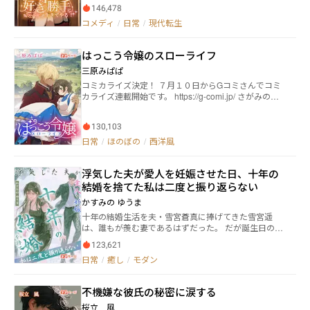
とで癒やされる愛玩動物的な立ち位置だ。 /そんな世
146,478
った超ラッキー！……と思ってた時が私にもありまし
界に転生してしまった一人の男は、祖父からヒトの血
たよ、と。 小学校で出会ったのは、前世で愛読してた
コメディ
/
日常
/
現代転生
を絶やしてはならぬという遺言を受け取り、僅かな財
少女マンガ『君にジャスミンの花束を』の登場人物達
産で市民権を買い取り、一つの道を模索する。 それ
だった！？ えっ、待って、私って、ヒロインをイジめ
即ち、穏健なハーレムを作って人口現象に僅かなりと
はっこう令嬢のスローライフ
て婚約者の御曹司から婚約破棄され家ごと没落させら
も貢献しようという険しい道。そのため、彼は人脈を
れる悪役お嬢様？ そんなのい～や～だ～。 私はあなた
三原みぱぱ
築くべく高級カフェを開き、多くの他種族と関わる道
達に関わらず恋に友情に青春にと人生を謳歌するか
を選ぶ。人外ヒロイン多数の陰謀系ラブコメディー、
コミカライズ決定！ ７月１０日からGコミさんでコミ
ら、そっちはそっちで勝手にやってちょうだい。っ
これより開幕。 ※9/24/2025より29話移行が有料化対象
カライズ連載開始です。 https://g-comi.jp/ さがみのの
て、どうしてあんた達が絡んでくるのよ！ 取り巻きお
となりました。 告知が大変遅れて申し訳ありませ
子先生作画でもはっこう令嬢をお楽しみください。 田
嬢様、マンガの登場人物、物語に関係ないモブまで私
ん。 一話50円前後に納まると思いますので、続きが
舎貴族ファーレン家の長女サラは、忙しい両親に代わ
の周りにわらわらと。 私は破滅人生を回避して、好き
気になる! という方は作者に缶コーヒーでも奢ってや
130,103
って妹のアリスのお世話をして暮らしていた。 ファー
勝手に生きてやる……はずだったのに、今日もほのぼ
るつもりでご購入いただけると幸いです。
レン家の白百合と呼ばれるアリスに対し、「じゃない
日常
/
ほのぼの
/
西洋風
のコメディ生活を送っております。 （この作品はフィ
方」「白百合のお世話係」と言われる始末。 そんなサ
クションであり、実在する、人物・地名・団体とは一
ラにジェラール第二王子が、婚約を申し込んできた。
切関係ありません） ※カクヨム、小説家になろう、ラ
浮気した夫が愛人を妊娠させた日、十年の
サラの気持ちを無視して婚約が成立し、一年が過ぎた
ノベストリートにも投稿しております（ネオページで
ころ、ジェラール王子はサラに「真実の愛を見つけた
結婚を捨てた私は二度と振り返らない
先行投稿しております） ※※※ネオページ連載契約作品
ので、婚約を破棄する」と言い放った。 それだけであ
【毎週火・土曜 夜更新】※※※
かすみの ゆうま
れば、望まぬ婚約を破棄されただけだったのだが、ジ
十年の結婚生活を夫・雪宮蒼真に捧げてきた雪宮遥
ェラール王子はサラを暗殺未遂の罪で追放したのだっ
は、誰もが羨む妻であるはずだった。 だが誕生日の
た。 僻地ランドールへ追放されたサラは、ある日突然
夜、恩人を名乗る藤原美由紀が忍び込み、温かな家庭
身に付けた異能の力を使い、一人暮らしを満喫してい
123,621
は音を立てて崩れ始める。 蒼真は彼女を庇い、義母・
た。 そこにエリオットとハンナと言う旅の父娘が現
日常
/
癒し
/
モダン
佳代も跡継ぎのために美由紀を手厚く迎え入れる。孤
れ、奇妙な三人暮らしが始まったのだった。
立する遥をよそに、美由紀は妊娠を口実に居座り、や
がて蒼真は雪山で妻を置き去りにし、最後には母の形
不機嫌な彼氏の秘密に涙する
見さえ奪った。 積み重なる裏切りと屈辱の果て、遥の
心は完全に凍りつき、やがて静かな決意へと変わる――す
桜立 風