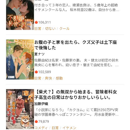
べてを捨て、必ず彼らに思い知らせる。
付き合って３年の恋人、綾瀬吉良は、５歳年上の超絶
イケメンクールな人。 桜木桃音22歳は、自分から告白
して好きになった弱みと性格から、あまり言いたいこ
とが言えない。 最近の彼は、夜中に急にやってきて抱
106,311
きしめたり、そもそも会えなかったり、連絡もあまり
してくるなとか言うし…本当に自分は愛されているの
日常
/
切ない
/
クール
か不安な日々。 そんな中、吉良を狙う女子が現れ、い
よいよ不安もピークになっていく。 ところが、吉良の
お腹の子と家を出たら、クズ父子は土下座
本心は意外なもので…
で後悔した
夏ナツ
佐藤由紀は名家・佐藤家の妻。 夫・健太は初恋の鈴木
美央に心を奪われ、幼い息子・徹まで由紀を拒む。 別
荘で突き落とされ流産寸前——だが新しい命は奇跡的
102,589
に助かる。 侮辱と冤罪の連鎖に終止符を打つため、由
日常
/
爽快
/
感動
紀はお腹の子と離婚を決意し家を出る。 先輩高橋修一
の助けで再就職、職場の妨害を実力で覆し、失った尊
厳を取り戻していく。 やがて由紀の価値に気づいた
【柴犬？】の無双から始まる、冒険者科女
「クズ父子」は、遅すぎる後悔と向き合う——。
子高生の日常はかなりおかしいらしい。
加藤伊織
「小説家になろう」「カクヨム」にて累計250万PV突
破の学園青春へっぽこファンタジー。 月水金更新中で
す。 サンバ仮面、ダメステアイドル、【柴犬？】いい
79,879
え、一番おかしいのは主人公！ これは、ダンジョンが
コメディ
/
日常
/
イケメン
当たり前にある世界の中で、冒険者科在籍なのにダン