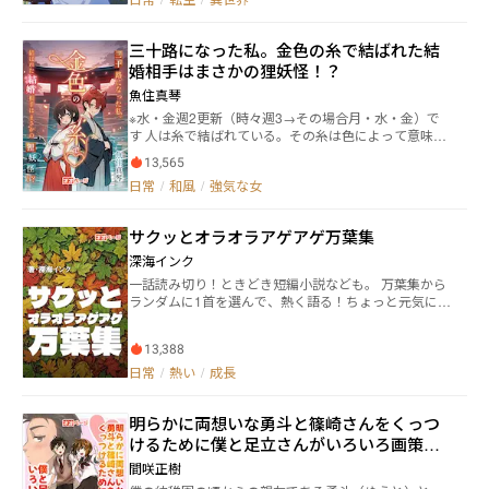
と飛び込んでくる オークに襲われていた彼女は命から
無理～！！！！」 ○第１部 仲間探し～（１話～４４
がら逃げ込んできたのだった 自己紹介をして食事をふ
話） ギルドを立て直すために、仲間を探し奔走す
るまうカズマ そこで少女騎士は、自身の力が驚くほど
る！ ラスト３３話～はバトルシーンもあります！ ○
三十路になった私。金色の糸で結ばれた結
に向上し、傷も癒えていることに気づいた カズマには
第２部 コーヒー栽培で村おこし～（４５話～） ギ
婚相手はまさかの狸妖怪！？
何かあるとふんだ彼女 実はかつて冒険者時代に一切戦
ルド強化のためにも村おこし！ 異世界の飲み物コー
闘スキルが芽生えなかった彼は、生活スキルの全てを
ヒー栽培目指します！ 異世界コーヒー栽培を楽しみ
魚住真琴
取得し、そのレベルを極限まで鍛え上げていた 理由は
たい方は５０話から読んでも楽しめます！（※「長い
※水・金週2更新（時々週3→その場合月・水・金）で
不明だが、その生活スキルは限界を超えており、通常
な……」という方は、まずは、そこから読まれても
す 人は糸で結ばれている。その糸は色によって意味が
では考えられないほどのバフを与える効果を得ていた
◎） コーヒーが香る異世界で、「仲間」と「居場
違う。 代表的なものでいうと、黒は不運。白は幸運。
作った料理は高度な魔法薬に、育てた作物は古代に滅
所」を築いていく、成長と絆のスローライフ！
13,565
赤は好かれている人の数。 太さによって効果や思いの
びたような伝説級の食材に、鍛えた武器や武具は聖剣
日常
/
和風
/
強気な女
重さが違うその糸が見えるのは、葛葉神社の巫女の
や神剣のような効果を得る 彼を隠れ住む賢者と考えた
み。 切ったり、結び変えたりできるのも、巫女のみ。
少女騎士は彼を秘密にし、平和に暮らせるよう守ると
それらの糸の中で滅多にない色がある。 それが、運命
心に決めた 自身の力に全く気付かないカズマと、周囲
サクッとオラオラアゲアゲ万葉集
の糸。 色は金色（こんじき）。 金色の糸で結ばれたも
が織りなすほのぼの隠居ストーリー
のは、必ず結婚することになる。 運命の糸は巫女であ
深海インク
っても解いたり切ったり出来ないほど強い力を持つ。
一話読み切り！ときどき短編小説なども。 万葉集から
しかし、輝かしいその色の糸に出会うことは、めった
ランダムに1首を選んで、熱く語る！ちょっと元気にな
にない。 30歳になっても、自分から伸びる糸が見える
る！ どこから読んでもオーケー。目次は、更新日時が
ことのなかった巫女、楠葉は自分には縁のない糸たち
新しい順です。
なのだろうと割り切って巫女としての仕事に生涯を注
13,388
ぐことに決めていた。 そんなある日、空が真っ赤に染
日常
/
熱い
/
成長
まった夕暮れ時。 巫女である楠葉が葛葉神社の鳥居の
下を2回くぐった、刹那。 金色の糸が現れ、その先に
は黒い袴を纏った茶髪の男が居た。 しかしその正体
明らかに両想いな勇斗と篠崎さんをくっつ
は、人間に化けた狸。しかも不死身で倒すことのでき
けるために僕と足立さんがいろいろ画策す
ない、悪戯好きの妖怪バカ狸。 あまりの驚きで妖怪と
る話
認識する前に、見たことのない美男な容姿に見惚れて
間咲正樹
しまった楠葉は幻惑をかけられて結婚させられること