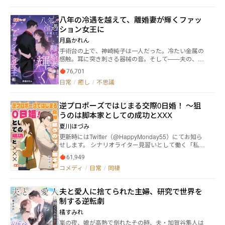
ジョン一辺倒ではない女子高生の、かなーりおかしい
日常を描いています。 県立高校冒険者科の女子高生・
八年の冷遇を越えて、離婚妻が輝くファッ
柳川柚香（やながわ ゆずか）は友人と訪れたダンジ
ション女王に
ョンで首輪を付けていない柴犬に出会う。 誰かが連れ
てきたペットの首輪が抜けてしまったのだろうと思っ
月島かれん
た柚香は、ダンジョン配信をしながら柴犬を保護しよ
手術台の上で、神崎純子は一人だった。冷たい金属の
うとするが、「おいで」と声を掛けて舐められた瞬間
感触。耳に突き刺さる器械の音。そして——夫の、不
にジョブ【テイマー】と従魔【個体α】を得たという
在。同じ病院の、同じフロアで、夫・神崎墨は愛する
アナウンスが流れた。 柴犬はめちゃくちゃ可愛い！
76,701
人の白い兔のために眉をひそめ、その腰に手を添えて
でもこれ本当に柴犬なの？ でも柴犬にしか見えない
日常
/
癒し
/
不思議
いた。一つの宅配便が、すべての始まりだった。差出
し！ そして種族を見たらなんと【柴犬？】って！
人：早乙女若菜。添えられたメモにはたった一行——
なんでそこにハテナが付いてるの!? ヤマトと名付けた
「あなたの夫の子を宿しました」。国民的女優、早乙
【柴犬？】は超絶力持ちで柚香を引きずるし、魔物の
逆プロポーズではじまる交際0日婚！ 〜狙
女若菜。神崎墨が二十年間、心の奥底で神のように祀
魔石も食べちゃうなかなかの【？】っぷり。 見ている
うのは脚本家としての成功とXXX
り上げてきた初恋の女。愛兔専用のVIP診察室が病院の
分には楽しいけれど、やってる本人は大変なダンジョ
最上階に設けられ、院長でさえ頭を下げる——その女
ン配信は盛り上がりを見せ、なんと一晩で50万再生と
夏川ほづみ
のためなら、夫は何でもした。純子は、そのことを知
いうとんでもない事態を引き起こす。 アイドルを助け
更新時にはTwitter（@HappyMonday55）にてお知ら
りながら八年間、黙って耐えてきた。愛されなくて
たり謎のサンバ仮面が現れたり、柚香の周囲はトラブ
せします。 シナリオライター見習いとして働く「私」
も。認められなくても。「神崎の奥様」として公表さ
ルだらけ。（原因として本人含む） しかも柚香は、そ
こと椿井 薫（27歳）。 心も体もすり減っていたある
れることすら一度もなくても。夫の心にいつか届く日
もそも冒険者になりたくて冒険者科に入ったのではな
61,949
日、酔っ払いに絡まれたところを、ひとりの男性に助
を信じながら、家を守り、息子を育て、義父の信頼だ
かったのです！ そこからもう周囲に突っ込まれてい
コメディ
/
日常
/
同棲
けられる。 長身で、整った顔立ち、そして洗練された
けを糧に生きてきた。だが、その「いつか」は、来な
たり！ 過激な多方面オタクで若俳沼のママ、驚きの過
雰囲気をまとう男性の名前は出雲 蓮（30）。 その瞳
かった。手術後、夕暮れの病院を一人で出た純子を迎
去を持ってたパパ、そしてダメステータスすぎてブー
に見つめられた瞬間、張りつめていた心の糸が切れて
えたのは、夫でも息子でもなかった。誤って繋がった
トキャンプさせられる口の悪いリアル癒やし系アイド
夫と愛人に捨てられた主婦、研究で世界を
── 気づけば私は、彼にプロポーズ！ さらに、一緒に
ままの電話から流れてきたのは、我が子の無邪気な声
ル（）に個性の強すぎるクラスメイトや先輩たち。 ひ
制する逆転劇
暮らすことに！ 穏やかな日常の中、どんどん彼に惹か
——「若葉おばさん、ぼくのお母さんになって！」そ
よっこテイマーの日常は、時々ダン配、日々特訓。友
れていくけれど 彼の心には、踏み込めない境界線があ
の瞬間、純子の中で何かが、静かに、確かに——崩れ
橘すみれ
達の配信にも駆り出されるし、何故かアイドル活動ま
って……。 ゆっくりと、でも確かに育っていく二人の
た。彼女が梳妝台から取り出したのは、ずっと引き出
でやっちゃったり!? 悩みがあれば雑談配信で相談も
嵐の夜、娘が高熱で倒れたその時、夫・加賀谷隼人は
関係の行方は？ ーーーーー ※タイトル略称は「逆ゼ