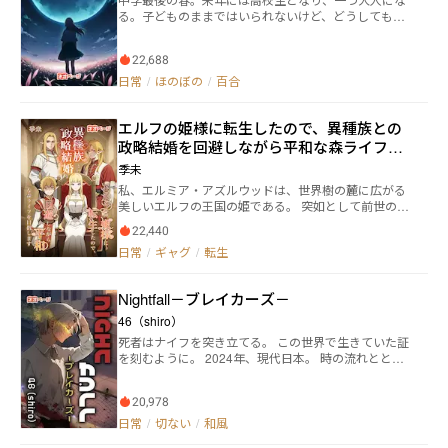
る。子どものままではいられないけど、どうしても大
人にはなりきれない私たちは思い出を紡いでいく。 こ
の春出会った不思議な女の子、なにかと気が合う私の
22,688
友だち、先輩である私を敬ってくれない後輩たち、さ
まざまな人たちとの出会いがたくさんの思い出を作っ
日常
/
ほのぼの
/
百合
ていく。 清く、正しく、誠実に、どんなくだらないこ
とにも全力で挑戦して全力で楽しむ私たちのお話！
エルフの姫様に転生したので、異種族との
政略結婚を回避しながら平和な森ライフを
目指します
季未
私、エルミア・アズルウッドは、世界樹の麓に広がる
美しいエルフの王国の姫である。 突如として前世の記
憶が蘇った私は驚愕し、決意を固めた。 「前世では恋
22,440
愛もろくにできなかったのに、政略結婚だなんてヤダ
日常
/
ギャグ
/
転生
ッ！ヤダッ！」 第二の人生だ！と喜んだのもつかの
間、私の周りには縁談話の嵐が吹き荒れていた。 まだ
独身ライフを満喫したい私の「お見合い逃走劇」が始
Nightfall－ブレイカーズ－
まる── 毎日届く山盛りの求婚状。 ドワーフからの手
紙には岩が添えられ、ヴァンパイアからは血の一滴つ
46（shiro）
き。 ハーピーは風に乗せて求愛の歌を届け、ドラゴン
死者はナイフを突き立てる。 この世界で生きていた証
は炎の文字で愛を誓う。 人間の王子は普通の手紙で拍
を刻むように。 2024年、現代日本。 時の流れととも
子抜け。 そうして縁談を断り続けている内に、気付い
に文明が発達し、その都度人々の生活は移り変わって
てしまう。 この世界は狂っているという事を─── そ
きた。しかし古来より現在まで、世界中のありとあら
して、私のお見合いの成否次第で世界が滅んでしまう
20,978
ゆる場所において、何百年経ようとも決して変わらな
という事を───
いものがある。 死だ。 死は生きとし生けるもの、全て
日常
/
切ない
/
和風
に平等に訪れる。 決して逃れることができない、それ