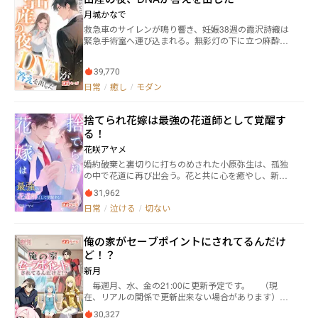
したくない。しかし、そう簡単に相手は見つからず大
月城かなで
学卒業、就職し、半年が経った。 そんなある日『初
救急車のサイレンが鳴り響き、妊娠38週の霞沢詩織は
めてをして欲しい』と連絡があり、興味半分で陽向
緊急手術室へ運び込まれる。無影灯の下に立つ麻酔科
（ひなた）に会う。 こんな綺麗な子がゲイ？喜んで身
医は、八か月前に別れた初恋――篠宮蓮真だった。「この
体を重ねる。一夜限りのつもりが、陽向と連絡先を交
子、俺の子だろう？」彼は低く問いかける。 大学時
換する。その日を境に、毎日毎日なぜか陽向へ連絡を
39,770
代、ふたりはオンラインゲームをきっかけに恋に落ち
してしまう自分に戸惑う。数回身体を重ねる関係が続
た。だが名門・篠宮家と普通の看護学生という身分
日常
/
癒し
/
モダン
いた。もうさすがに陽向へのこの苦しくて、愛おしく
差、そして「業界再編」が引き出した両家の旧怨によ
てたまらないこの気持ちを、きちんと伝えようと決心
って、関係は次第に軋み始める。名誉理事・橘川綾乃
するが…陽向から「今日で会うのはおしまいにした
捨てられ花嫁は最強の花道師として覚醒す
が差し出した分厚い封筒は、詩織の父の会社の失墜と
い。」と告げられる。 陽向（ひなた）は駅中の人気カ
篠宮側の影をほのめかしていた。家族を守るため、詩
る！
フェで働いている２０歳。 物心ついた頃から男の子
織は別れを選ぶ。妊娠を知ったのちは、母と姉に支え
しか好きになれない自分。本当にゲイなのか、男に抱
花咲アヤメ
られ「ひとりで産む」決意を固めるが、診療所に出入
かれたいのか、思い切って出会い系アプリに登録す
婚約破棄と裏切りに打ちのめされた小原弥生は、孤独
りする若い医師・桐生翔悟の温かな気遣いが、孤独の
る。 この人なら、割り切ってセックスだけしてくれそ
の中で花道に再び出会う。花と共に心を癒やし、新た
中の心をそっと揺らしていく。 一方、蓮真は産科健診
う、とAKITOに連絡をする。 ほとんど一目惚れだっ
な人生を歩み始めた彼女の前に現れたのは、冷徹だが
の折に赤子の爪の欠片を密かに採取し、DNA報告は父
た。 一夜限りだと諦めてた…そんな相手に関係を続
31,962
優しさを秘めた御門司。過去の傷に怯えながらも、彼
子関係を確定させる。彼は「科学は嘘をつかない」と
けたいと言われる。何度も身体を重ねるうちに好きな
日常
/
泣ける
/
切ない
女は運命の歯車に巻き込まれ、再生と恋の物語が静か
して一歩ずつ詩織に迫る。親権の争い、両家の思惑、
気持ちがどんどん膨らんでくる。でも、相手は恋人が
に幕を開ける。
過去の取引――法廷と世論に晒されるその前夜、詩織は
何やらいそうな雰囲気で…。 そんな報われない恋、
「母として守るべきすべて」と「初恋の真実」のあい
好きな相手に身体だけと思われている辛さに耐えられ
俺の家がセーブポイントにされてるんだけ
だで、ついに選択を迫られる。
なくなり「今日で会うのはおしまいにしたい。最後に
ど！？
抱いて欲しい。」と告げる。
新月
毎週月、水、金の21:00に更新予定です。 （現
在、リアルの関係で更新出来ない場合があります）
「あなたの家、セーブポイントにさせて貰うから！」
30,327