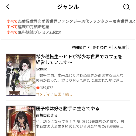
ジャンル
すべて
恋愛
異世界恋愛
異世界ファンタジー
現代ファンタジー
現実世界
BL
すべて
連載中
完結済
短編
すべて
無料
購読
プレミアム限定
詳細条件
除外条件
人気順
希少種転生～ヒトが希少な世界でカフェを
経営しています～
Schuld
数千年前、本来混じり合わぬ世界が衝突する巨大な
災害があった。混じり合って新たに生まれた地は過酷
な環境で高次の種族しか生存が適わず、独自の文化形
189,072
態を持って文明を再スタートするしかなかったが、安
コメディ
/
日常
/
癒し
定期に入った今、一つの種族が滅びに瀕していた。
ヒト。災害以前は一つの世界の支配種族であったが、
世界合一後の環境と戦争に敗れた種族は他種族国家に
麗子様は好き勝手に生きてやる
併呑されたが、その脆い構造、短い寿命、才ある個体
とそうでない個体の極端な差から徐々に減少。現在の
古芭白あきら
生存数は十万を割り、最早少数民族と化していた。
私、幼女になってる！？ 気づけば元華族の名家で、日
一方でヒトは小さくて脆弱ながら、混じり合った世界
本有数の大企業を経営しているお金持ちの超お嬢様、
の他種族からは「可愛らしい」と呼ばれる容姿から珍
清涼院麗子に転生してた。これって富と権力と美貌を
重されるようになり、別の需要が生まれる。接するこ
約束された人生イージーモードってやつじゃない。 や