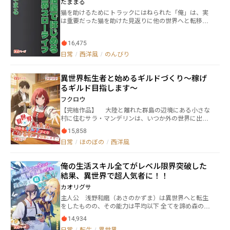
たままる
「Toute La Journée」を中心に繰り広げられるヒュー
猫を助けるためにトラックにはねられた「俺」は、実
マンドラマ。 表紙イラスト：ネモフィラさま
は重要だった猫を助けた見返りに他の世界へと転移す
ることになった。 そこで「俺」が選んだ仕事は鍛冶
屋。家族が増えたり事件に巻き込まれたり、バタバタ
16,475
するけど、「俺」は果たして最後は静かにスローライ
フを満喫できるのか。 他サイト様でも連載中です。 書
日常
/
西洋風
/
のんびり
籍版１～１１巻発売中、コミック版１～５巻も発売中
です。
異世界転生者と始めるギルドづくり～稼げ
るギルド目指します～
フクロウ
【完結作品】 大陸と離れた群島の辺境にある小さな
村に住むサラ・マンデリンは、いつか外の世界に出た
いと夢見つつ、実際には何も行動しないで働きもせず
15,858
に毎日をマイペースに過ごしていた。 自堕落に過ご
日常
/
ほのぼの
/
西洋風
す日々は祖父によって支えられていたが、ある日祖父
は突然倒れ亡くなってしまう。 遺言通りサラは、祖
父の残した莫大な遺産を独り占めして悠々自適に過ご
俺の生活スキル全てがレベル限界突破した
すはずだった──が。 「え？ ギルド？ しかもラン
結果、異世界で超人気者に！！
ク０って！？」 祖父の遺産のなかにあった底辺ギル
ドも相続してしまったサラは、一転して借金返済に追
カオリグサ
われるカツカツな生活に。 「問題ありません。サラ
主人公 浅野和磨（あさのかずま）は異世界へと転生
様。私とともにギルドを運営していきましょう」 祖
をしたものの、その能力は平均以下 全てを諦め森の中
父がサラの助けにと託した異世界転生者であるチハ
へと引きこもっていた 拾った猫のルカとともに森での
ヤ・ナゲカワとともに、サラは底辺ギルドから稼げる
14,934
んびりと生活していた最中、突如騎士の少女が小屋へ
ギルドへランクアップを目指す。 「無理無理無理無理
日常
/
転生
/
異世界