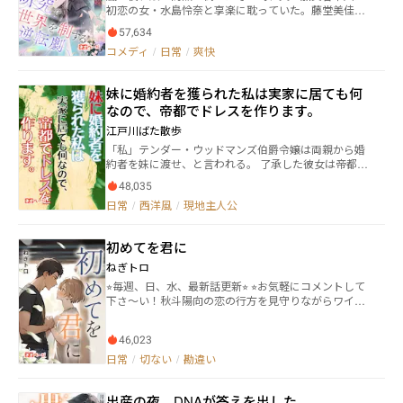
しの奥に仕舞い込んでいた離婚協議書だった。震えな
します。だって、「三人寄れば文殊の知恵」だから
初恋の女・水島怜奈と享楽に耽っていた。藤堂美佳は
ロ」です。 ※セルフレイティングはSeason2以降です
かった。迷わなかった。ただ、淡々と、应得の財産と
ね！ 夏休みには合宿もあるし、体育祭も文化祭も大騒
病院に駆け込み、結婚が虚しい幻に過ぎなかったと悟
慰謝料と息子の面会権を一行ずつ書き込み、「神崎純
57,634
ぎ。青春は、爆発だー！ 我が道を行くつよつよ【柴
る。五年前、彼女は愛のために栄養学研究所を諦め、
子」という名前を、最後に一度だけ丁寧に記した。八
コメディ
/
日常
/
爽快
犬？】、本当はアイドルしたくない俳優志望のアイド
義母の冷遇と愛人の挑発に耐え続けた。しかし得たの
年間の献身。八年間の沈黙。八年間、白月光の影に埋
ルたちと共に、「50万再生の豪運シンデレラガール・
は娘の「怜奈おばさん」への信頼と夫の冷酷な裏切り
もれたまま、誰にも見えないところで燃え尽きた女の
ゆ～か」は今日も全力で突っ走ります！ 他サイトにも
だった。だが亡き父の研究資料が彼女を目覚めさせ
話。そして——灰の中から立ち上がった女が、自分だ
妹に婚約者を獲られた私は実家に居ても何
投稿しております。
る。美佳はもはや誰の影でもない。栄養学の才覚で国
けの光を取り戻す話。
なので、帝都でドレスを作ります。
際舞台に立ち、人々の羨望を浴びる女王となる。後悔
する夫と屈辱に沈む義母、崩れ落ちる愛人に背を向
江戸川ばた散歩
け、彼女は誇らしく宣言する――「私の人生は、娘と私自
「私」テンダー・ウッドマンズ伯爵令嬢は両親から婚
身のもの」。
約者を妹に渡せ、と言われる。 了承した彼女は帝都で
ドレスメーカーの独立工房をやっている叔母のもとに
48,035
行くことにする。 テンダーがあっさりと了承し、家を
日常
/
西洋風
/
現地主人公
離れるのには理由があった。 それは三つ下の妹が生ま
れて以来の両親の扱いの差だった。 やがてテンダーは
叔母のもとで服飾を学び、ついには？ ナンバリング全
初めてを君に
200話。ある意味「朝ドラ的」な話です。 前半が「妹
に獲られる」まで。後半は「ドレスを作」り、主人公
ねぎトロ
なりの様々な決着をつけ、ハッピーエンドへと向かう
⭐︎毎週、日、水、最新話更新⭐︎ ⭐︎お気軽にコメントして
話です。 100話までは主人公視点、それ以降は俯瞰視
下さ〜い！秋斗陽向の恋の行方を見守りながらワイワ
点で進行します。
イしましょ⭐︎ ーーーあらすじーーー 身体だけと割り切
ったはずの2人に芽生えた恋心。好きな気持ちは溢れて
46,023
いくのに、2人の関係は拗れていってしまう……。2人
が選んでいく道は？ 秋斗（あきと） 大学生の頃、興
日常
/
切ない
/
勘違い
味半分で出会い系サイトに登録し、その後セフレとト
ラブルが続き、嫌気がさして出会い系の条件欄をかな
出産の夜、DNAが答えを出した
り厳しくした。本当に身体だけの割り切った関係しか