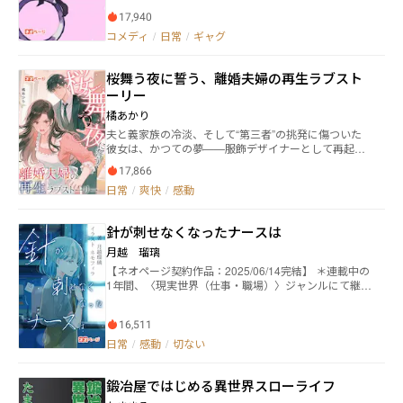
大分県 ・伊達亜利沙 農業科農産コース 福島県 ・八
女は魔女だったのです。しかも重度のヤンデレでし
雲星来 農業科畜産コース 北海道 ・船橋晴海 商業
17,940
た。
科美容コース 千葉県 【２年生 ⇒ ３年生】 ・西川
コメディ
/
日常
/
ギャグ
瀬李 商業科商業コース 山形県［部長］ ・九条白
蓮 商業科商業コース 京都府［副部長］ ・名取鈴
奈 商業科美容コース 宮城県 ・大仏 農業科畜産コ
桜舞う夜に誓う、離婚夫婦の再生ラブスト
ース 神奈川県 ・安芸 工業科建築コース 高知県
ーリー
【３年 ⇒ OB】 ・寒河江真帆 農業科農産コー
橘あかり
ス 山形県［元マネージャー］ 【新１年生】 寿々代音
湖 商業科調理コース 福岡県 【先生】 ・赤江 山形
夫と義家族の冷淡、そして“第三者”の挑発に傷ついた
県［顧問］
彼女は、かつての夢——服飾デザイナーとして再起を
誓う。手縫いの一針からブランド〈MIO〉を立ち上
17,866
げ、雑誌掲載とコンテスト受賞を経てパリ・コレの招
日常
/
爽快
/
感動
待を獲得。母として子の心を取り戻し、女としても自
尊を取り返す。過去への別れと、舞台に立つ現在の輝
きが交差する逆転成長物語。
針が刺せなくなったナースは
月越 瑠璃
【ネオページ契約作品：2025/06/14完結】 ＊連載中の
1年間、〈現実世界（仕事・職場）〉ジャンルにて継続
1位！今までありがとうございました＊ 大学病院の救
急外来に勤務する看護師の瀬野夏希は、迷走神経反射
16,511
をきっかけに、針にトラウマを抱えてしまう。 針刺し
業務ができなくなったことで病院を退職し、デイサー
日常
/
感動
/
切ない
ビスや保育園を転々としながら思い悩む日々を過ごし
ていたが、デイサービスの利用者から背中を押され、
鍛冶屋ではじめる異世界スローライフ
ふたたび医療現場に戻るべく「まなべ精神科クリニッ
ク」の門を叩く―― 精神科訪問看護、そしてカフェ＆バー