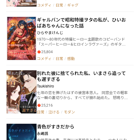
「はっ？」 ある日、女神が我が家に現れ、目の前に
コメディ
/
日常
/
ギャグ
セーブポイントを設置した。 その日以来、我が家の
至る所から異世界人共が現れる。 どうやら家の玄関
やら窓やらが、異世界に繋がったらしい。 勇者、ヒ
ギャルバンで昭和特撮ヲタの私が、ひいお
ーロー、魔法少女、ドクター、カードゲーマー、エル
ばあちゃんになった話
フ、宇宙飛行士。 他にも様々な世界の、主人公と言
えそうな奴らがやってくる。 我が家のセーブポイン
ひらやまけんじ
トにデータを保存するために。 セーブ目的もあれ
1970～80年代の特撮ヒーロー主題歌のコピーバンド
ば、単に休憩所としての使用、はたまたこの世界での
「スーパーヒーロー&ヒロインラヴァーズ」のギター
旅行など。 様々な方法で活用しようとする異世界の
ボーカルである味蕾来夢【みらいらいむ】は、自身の
主人公達。 テメエら当たり前のように人の家不法侵
25,804
音楽活動が全くウケない現状に不満を抱いていた。
入してんじゃねえよ！？ 様々な世界の主人公達の
コメディ
/
日常
/
感動
同時期にデビューした中学時代の同級生オーヴァー・
交流。 時には詰みセーブをしてしまった事の相談を
ジュリエッタ（日本人）率いるアニソンコピーバンド
受け。 時にはご飯を出し、時には異世界人同士で交
の「ダイヤモンドブレイカーズ」が、徐々に知名度を
流、時にはこの世界で一緒に買い物など。 我が家の
別れた彼に捨てられた私、いまさら追って
上げている事も彼女のストレスと嫉妬を増加させる原
未来はどうなる！？ この作品はハーメルンにも転
も遅すぎる
因となっていた。 そんなある日、来夢の前に青年と
載しています。
幼女が現れる。 青年は言った。 「―貴女の孫だ
Tsukishiro
よ。突然で悪いんだけどさ、俺の娘をしばらく預かっ
七年の恋を捧げたはずの彼――宮本悠人。 同窓会での軽率
てくんない？」 幼女は言う。 「―貴女の曾孫な
な一瞬の裏切りから、すべてが崩れ始めた。 怒鳴り声
のじゃ！ひいおばあ様！お世話よろしくな！」 あり
も涙の抱擁もなく、返ってきたのは冷たい沈黙。 「遅
得ない状況に来夢は叫ぶ！ 「ギャルバンで昭和特撮
25,216
すぎる」「もう愛していない」――そう突きつけられるた
ヲタの私が、突然ひいおばあちゃんになったんだ
日常
/
泣ける
/
モダン
びに、 高橋彩香は必死に縋り、街中で泣き叫び、膝を
が！？えっ？マジでー！！？？」 これは、ある日突
ついて懇願する。 だが彼は振り返らない。 愛は灰にな
然、曾孫を名乗る幼女と暮らす事になった1人のバンド
り、残ったのは火葬場のような冷たさ。 必死に追って
少女の笑いアリ、涙アリ（ホント？）の日常生活を描
青色がすきだから
も取り戻せない関係。 ――これは“後悔しても手遅れ”を刻
くという予定の物語であったりするのである！！（多
み込む、女の痛快な逆転物語。
永嶋誘
分）
中学最後の春。来年には高校生となり、一つ大人にな