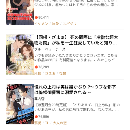
妊娠してしまう。 子供が嫌いな義妹と、世間体を気に
ジメの対象。極めつけはヒモ男からの金の無心。家で
する家族と元婚約者にとって、子供は邪魔な存在だっ
も会社でも居場所がない露川紫音は自ら命を捨てよう
た。そこで彼らは生まれてくる子供をアンジェリカが
とする。が、ある男によって命を救われる。それは神
浮気して出来た子供として育てさせようと決めた。
80,411
宮寺グループの御曹司である神宮寺隼人だった。その
「お前は何一つ取り柄が無いのだから、せめて美しい
日から隼人と同棲することとなる。そして、ヒモ男で
イケメン
/
溺愛
/
スパダリ
妹の役に立つことをしてみろ」とアンジェリカを脅
ある五十嵐公孝とイジメっ子に復讐することになるの
し、人の顔色ばかりを窺って生きてきたアンジェリカ
だが……。 ◇ベリーズカフェ、小説家になろう、アル
はその要求をのむことにした。 その浮気相手に選ばれ
【回帰・ざまぁ】 死の間際に「冷徹な超大
ファポリスにて同作品掲載中。
たのが世間の評判が悪い冷血伯爵だったのだが、思い
物財閥」が私を一生狂愛していたと知りま
がけない溺愛がヒロインを待っていた——
した！
ブルーベリーチーズ
いつもお読みいただきありがとうございます。こちら
の作品は26日に有料配信となります。これからもどう
ぞよろしくお願いします。 【回帰・ざまぁ・溺愛・勘
78,289
違い・復讐・冷徹エリート・実は執着愛】 「来世で
爽快
/
ざまぁ
/
復讐
は、必ずお前を護り抜く」 クズな婚約者とその愛人に
嵌められ、惨めな死を迎えた新谷茉優。 命が消えゆく
その瞬間、彼女が知ったのは衝撃の真実だった。 ずっ
憧れの上司は実は猫かぶり!?～ウブな部下
と冷徹だと思っていた神谷琉生こそが、かつて自分を
は俺様御曹司に溺愛される～
救ってくれた本当の恩人だったのだ。 十数年も彼女を
探し続け、陰ながら一生を捧げて守り抜いてくれた
霧内杳
彼。 茉優の墓前で、彼は血の涙を流しながらそう誓っ
【毎週月金20時更新】 「とりあえず、口止め料」 形の
ていた――。 激しい悔恨と憎悪を抱いたまま、茉優は奇跡
いいあの唇が、私の唇に触れて離れる。 なんで私、彼
的に過去へと目を覚ます。 （もう、あいつらの思い通
とキスとかしているんだろう？ ストーカー被害から引
りにはさせない――！） 目覚めた茉優は即座に婚約を破
76,556
っ越しを余儀なくされた七星。 転居先のマンションの
棄！ クズ男を叩き斬り、偽善者女の仮面を暴き、前世
溺愛
/
TL
/
大人の恋
お隣さんは、会社で憧れている上司・宇佐神だった!?
では諦めていた自身の会社をビジネス界のトップへと
喜んだのも束の間、宇佐神はいつも違う女の子を連れ
押し上げていく。 そして、前世でさんざん冷たく当た