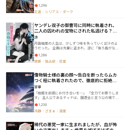
れば、誰かを敵に回しかねない。絶望を背に、いつか
ファス。終焉の龍と相討ち、その物語は幕を閉じたは
し、 久我はすべてを公にし、共に破滅させる覚悟を見
主導権を握ることを目指して、最後に笑うためにロー
1,296
ずだった。 だが、施された石化の封印は、600年の
せる。 「愛」と名付けられた三つの鎖に縛られ、息が
レンツはあがき続ける。
時を超えて、王を蘇生させた。 望まぬ復活。目に映
王道
/
シリアス
/
ダーク
詰まる思いの中で、凛は絶望する── 自分が「ノー」
るのは、滅びた母国、そして想像を超えた文明と価値
と言う勇気すら、何度もの妥協の中で失っていたこと
観を持つ人々の姿。そして、愛する者たちの不在。失
を。 そして、あの料亭の夜。 彼女は自ら個室の扉を開
ヤンデレ双子の御曹司に同時に執着され、
われた時の中で、いったい何が起こったのか。 介
け、内部で自分を「分配」しようと話し合う三人の男
添え人と共に、亡国の王は結末の果てを巡礼する。
二人の囚われの宝物にされた私――逃げる？双
たちに、唯一の問いを投げかける── 「あなたたち、
愛する妻や子らに降りかかった運命と向き合うため
子くらい、余裕ですけど？
いったいどうしたいの？」
涼
に。それは果たすべき、きっと最後の使命。 「あなた
月島柚葉の人生は、少しずつ味を失っていく出汁のよ
を嘘つきにはさせないわ」 「託されたものは、必ず――」
うだった。 企画は先輩に盗まれ、逆に「後ろ盾がない
想いが世界を蝕もうとも、それでも世界から目は逸
からだ」と人前で疑われる。 家では母が、自分の不幸
らさない。なぜなら、己がそう決めたからだ。 ※なろ
1,286
な結婚生活をなぞるように語り続け、「ちゃんとした
う小説、ハーメルン、ノベルアップ、カクヨム、ネオ
禁断
/
独占欲
/
狂愛
相手を見つけなさい」と彼女を追い詰める。 そんな疲
ページに投稿中
れきった雨の夜。まるで救いのように、二人のまった
く異なる男が彼女の前に現れた。 銀座のバーで働く、
偉物騎士様の裏の顔～告白を断ったらムカ
どこか気だるく神秘的なバーテンダー。危ういほどの
つく程に執着されたので、徹底的に拒絶し
甘い距離感で、彼女に逃げ場を与えてくれる男。 そし
て、帝大医学部に通う完璧な優等生。冷静で理知的な
た結果～
甘寧
共感を示し、彼女の思考に寄り添ってくれる男。 柚葉
「結婚を前提にお付き合いを─」 「全力でお断りしま
は思った。 ようやく、自分にも光と浮き木が差し出さ
す」 主人公であるティナは、園遊会と言う公の場で色
れたのだと。 ――だが。 彼女が目を覚ましたのは、京都の
気と魅了が服を着ていると言われるユリウスに告白さ
百年続く料亭の静かな茶室だった。 手首には、ほどけ
1,230
れる。 だが、それは罰ゲームで言わされていると言う
ないほど美しく結ばれた細い紐。 そして、かつて胸を
冷静
/
ざまぁ
/
溺愛
ことを知っているティナは即答で断りを入れた。 …そ
ときめかせた二人の男が、並んで正座していた。 穏や
れがよくなかった。プライドを傷けられたユリウスは
かな微笑みを浮かべながら、彼らは静かに告げる。 そ
ティナに執着するようになる。そうティナは解釈して
れは数か月にわたって続いていた、完璧な計画。 名付
稀代の悪党一家に生まれましたが、血が怖
いたが、ユリウスの本心は違う様で… 一方、ユリウス
けるなら――「囲い込み」。 二人は彼女の弱さも、渇望
いので家出します 〜世界を滅ぼすはずの彼
に関心を持たれたティナの事を面白くないと思う令嬢