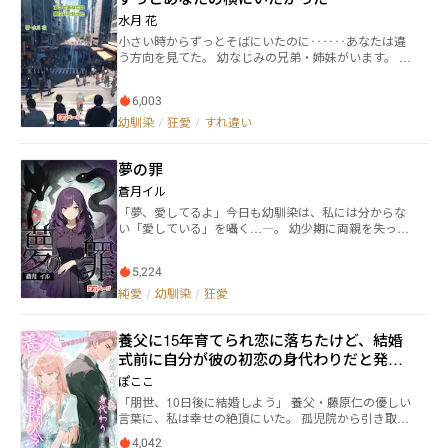
者の強制BL日記なんですよ。
水月 花
小さい時からずっとそばにいたのに‥‥‥あなたは違
う方向を見てた。 幼なじみの兄弟・姉妹がいます。 有
栖川 陸（有栖川家の長男） 有栖川 空（有栖川家の次
男） 九条 美夏（九条家の長女） 九条 春花 （九条家の
6,003
次女） 陸と美夏が同級生で空と春花が同級生。 陸以外
の3人が好きな人に好きな人がいると思っている。
幼馴染
/
狂愛
/
すれ違い
夢の罪
蒼月イル
「夢、愛してるよ」今日も幼馴染は、私には分からな
い「愛している」を囁く…―。 幼少期に両親を失って
以降、大蛇家に養子として引き取られた夢子は幼馴染
の大蛇雨生とその弟の大蛇晴と共に姉弟として育っ
5,224
た。しかし、三人を取り巻く環境と過ぎた長い年月
は、彼らの関係性を徐々に歪めていった…。 大人にな
純愛
/
幼馴染
/
狂愛
った夢子は社会人として企業に勤め、雨生はその容姿
の美しさから人気俳優になっていた。夢子の事情や時
養父に15年育てられ恋に落ちたけど、結婚
間なんてお構いなしに夢子を求める雨生は毎日呪文の
様に「愛している」という言葉を夢子に注ぐ。愛とい
式前に自分が彼の初恋の身代わりだと発覚
う物が分からない夢子は、雨生の甘い言葉と体温に家
～しかも私は失踪した財閥令嬢でした！？
ぽここ
族として安堵を覚えていた。それが夢子を独占したい
「朋世、10日後に結婚しよう」 養父・藤原仁の優しい
という雨生の歪んだ情愛からくる洗脳とも知らずに…
言葉に、私は幸せの絶頂にいた。 孤児院から引き取ら
―。 そんな中、ある日を境に実の兄である雨生を嫌悪
れ15年、ついに彼の妻になれる——。 しかし結婚式の
する様になった晴にどうしてそんな態度を取るのかと
4,042