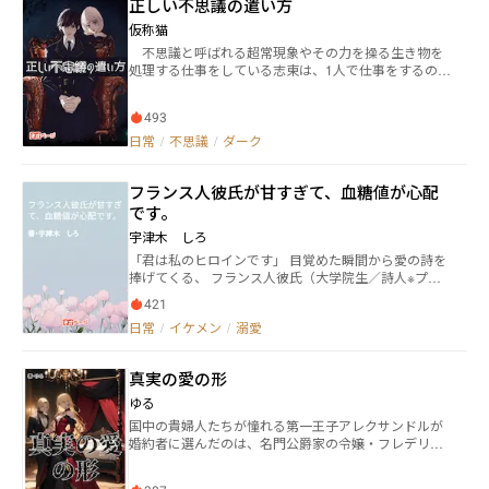
正しい不思議の遣い方
座に重罰。 エレナに心無い言葉を投げた者たちは、
いますが、ヒントは一応筆者プロフィールページに書
次々と投獄。 そしてエレナは、“逃げられないほど快適
いてあります。 ※本作品は、暴力的、インモラルな表
仮称猫
な軟禁生活”へと突入する。 「君だけは、私に恐れを抱
現を含みます。よい子も悪い子も、現実でデスゲーム
不思議と呼ばれる超常現象やその力を操る生き物を
かない。だから欲しくてたまらない」 ――狂気と優しさが
など絶対に開催しないように！ ※本作品は、『デスゲ
処理する仕事をしている志東は、1人で仕事をするのに
交錯する日々の中で、冷酷な独裁者の心に、わずかな
ーム』という舞台設定上、死んだり可哀そうな目にあ
そろそろ限界を感じていて、一人利用出来そうな人物
変化が生まれていく。 これは、恐怖政治の頂点に君臨
うキャラが出てきます。 ※本作品には推理パートが含
に話をもちかけてみることにした。 その人物は、た
する皇帝に“なぜか溺愛”されてしまった、 一人の令嬢
まれますが、本格推理小説と比べるとガバガバです。
493
くさんの人を殺してしまった少女で、それだけに強さ
の波乱と愛の物語。
ご了承ください。 稚作を少しでも楽しんでいただけた
は折り紙つきである。 しかし、利用出来ればよかった
日常
/
不思議
/
ダーク
なら幸いです。
だけなのに、ひょんなことから世話を任されて。二人
で過ごすことに……。 闇に隠された過去を抱える志
フランス人彼氏が甘すぎて、血糖値が心配
東と、血にまみれた過去を持つ少女の、お仕事とその
日常のお話。 終わった世界で、終われないものと、
です。
終わらないものと。命が紡ぐ。いつか終わりゆく為
宇津木 しろ
の、少しづつ、真実に、辿り着くための、その過程。
「君は私のヒロインです」 目覚めた瞬間から愛の詩を
終わりが決まっている二人は、終わりから目を背け
捧げてくる、 フランス人彼氏（大学院生／詩人※プ
ているけれど。 けれど、少しずつ、終わりは追いつい
ロ）。 出会ったときはクールかと思ったのに、 付き合
てきて。 けれど、少しづつ、真実から目を背けること
421
ってみたら溺愛スイッチ全開！ デートのたびに「美し
が出来なくなって。 仕事の中で色々な人と出会っ
日常
/
イケメン
/
溺愛
い」と言われ、 ついには「私の写真専用」フォルダが
て、色々な景色を見て、色々な思いに触れて。 幸せ
爆誕。 これは、ちょっと変だけど最高に甘い、 「リア
になるのが下手なふたりは、幸せになることはできる
ル溺愛系男子」との国際恋愛エッセイ。
のでしょうか。
真実の愛の形
ゆる
国中の貴婦人たちが憧れる第一王子アレクサンドルが
婚約者に選んだのは、名門公爵家の令嬢・フレデリ
カ。 人々は言った――「まるで童話の王子と姫のようだ」
と。 だが、その婚約の裏には、誰も知らぬ“歪な秘