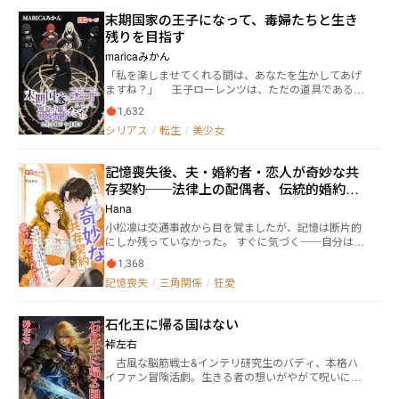
女が創造した世界の神なんてまっぴらごめんなのでお
末期国家の王子になって、毒婦たちと生き
断りです！！
残りを目指す
maricaみかん
「私を楽しませてくれる間は、あなたを生かしてあげ
ますね？」 王子ローレンツは、ただの道具である。
そんな彼は、自らの死を避けるために動き出す。まず
1,632
は周囲を味方にして、その先に権力を取り戻す事を目
シリアス
/
転生
/
美少女
指して。 協力先に選んだのは、宰相ユフィア。王で
すら手札とする彼女は、ローレンツを全力で振り回
す。それに応えつつ、ただ口先だけを武器に奔走して
記憶喪失後、夫・婚約者・恋人が奇妙な共
いく道化。 ただ、彼の命運を握るのはユフィアだけ
存契約──法律上の配偶者、伝統的婚約
ではなく……。 「ふふっ、どうしても困ったら、案を
出しても良いですよ？ 一度くらいなら、楽しめるで
者、トップスターの恋人、受け取ってくだ
Hana
しょうから」 「妾の靴を舐めよ。そうすれば、少しく
さい！
小松凛は交通事故から目を覚ましたが、記憶は断片的
らいは兵を貸してやろう」 「わたくしは、殿下の忠実
にしか残っていなかった。 すぐに気づく──自分は精
なしもべ。ですから、全て任せていただければ良いの
巧に作られた檻の中にいることを。 法律上、彼女はエ
ですわ。全権を、ね？」 清楚系お茶目腹黒宰相、妖
1,368
リート弁護士・樋口公貴の妻であり、婚前契約書が彼
艶傲慢騎士団長、気品あふれる冷徹公爵令嬢。他にも
記憶喪失
/
三角関係
/
狂愛
女の「義務」を定める。 伝統の上では、老舗料亭の跡
権力や武力などの力を持った様々な毒婦が乱れ集う。
取り・烏丸光祐の婚約者であり、先祖代々の「祝福の
それでもローレンツは、ただ命だけを賭け金として欲
酒」が彼女を責任から逃れられなくする。 世間の目の
望の狭間を立ち回っていく。 「ローレンツさん、騎士
石化王に帰る国はない
下では、トップ歌手・久我明人の「ミューズ」とさ
団長は私の敵です。でも、頑張って協力を求めてくだ
れ、酔った際の録音されたささやき一つで名誉を失う
裃左右
さいね」 「ユフィアは妾を殺そうとした！ それを見
危険がある。 誰もが彼女を愛していると言う──優し
逃せというのか！？」 「殿下さえご決断されるのな
古風な脳筋戦士&インテリ研究生のバディ、本格ハ
さで、伝承で、すべてを壊すほどの情熱で。 逃れよう
ら、わたくしはすべてを葬りましょう」 続く無理難
イファン冒険活劇。生きる者の想いがやがて呪いにな
とすれば、樋口は「妊娠の可能性がある」と書かれた
題、周囲の派閥争い、乱れていく国。誰かに味方をす
ってしまう、そんな世界。 神話に謳われる王リュー
検査結果を差し出し、 烏丸は庭の冷たい古池を持ち出