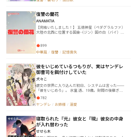
街頭、瀕死の瞬間、彼女は自分の悲惨な未来を垣間見
る―― 陥れられて投獄され、数千万の借金を背負い、そし
て最後にビルから飛び降り自殺する。 再び目を開ける
復讐の蘭花
と、琥珀色の瞳をした男が身をかがめて囁いた。 「東
雲財閥に来い。俺が奴らを粉々にしてやる。」 神宮寺
ANAMATIA
凛――業界で伝説と称される財閥の後継者は、彼女に戦闘
【完結いたしました！】 五徳神星（ペダグラルファ）
服をまとわせ、短剣を彼女の掌にそっと渡した。 「復
大陸の北西に位置する国――金（ジン）国の白（バイ）王
讐なんてつまらない。君には彼らのすべてを奪わせる――
朝。 初雪が降った日。 第四公主である白蘭花（バイラ
俺も含めて。」
ンファ）は、ニセモノ公主の濡れ衣を着せられ、幽閉
899
されてしまう。 目の前で母を惨殺され、終生幽閉とな
った蘭花は、世を儚んで毒杯をあおった。 死んだはず
中華風
/
復讐
/
記憶喪失
の蘭花だったが、なぜか自室の寝台の上で目を覚ま
す。 居所であった朧月堂（ろうげつどう）では、蘭花
彼をいじめているつもりが、実はヤンデレ
の大切な人たち――母、侍女、太監が笑顔で生活してい
た。 これは、唯一神である金武様の采配によるものな
御曹司を餌付けしていた
のだろうか？ 若干十五歳で死んだはずの蘭花は、死ぬ
犬々こ
三年前――十二歳の頃に逆行していた。 一度は失った幸せ
虐文の世界に入り込んだ初日、システムは言った——
な日常を取り戻した蘭花だったが、このままでは、い
「彼をいじめろ」。 氷室 透、19歳。財閥の後継ぎ
ずれ同じ未来が訪れてしまう。 どうにか打開策を考え
で、従順でおとなしい少年。 彼女に“虐げられた”の
なければと思った蘭花は、幼馴染であり、想い人であ
782
は、まるまる一年。 彼女は彼に朝五時に起きて庭の掃
る明杰（ミンジェ）を頼ることにする。 己の欲望のた
ヤンデレ
/
お姉様
/
溺愛
除をさせ—— そのくせ、こっそりハンドクリームを買
めに、蘭花の大切な人達の命を奪った黒幕。 必ず表舞
ってあげた。 彼女は彼に車での通学を禁じ—— その一
台に引きずり出し、絶対に復讐してやる！ 蘭花は安穏
方で、鞄にこっそり傘と手袋を入れた。 自分は悪女ポ
とした生活を捨て、茨の道を選び取った。 ――復讐が終わ
寝取られた『元』彼女と『現』彼女の中身
ジションの脇役だと思っていた彼女。 だが少年は、と
りし時。 蘭花の隣にいるのは誰なのだろう。 初恋の人
が入れ替わった
っくにすべてを見抜いていた。 あの雨の夜、彼が震え
であり兄弟子である『明杰（ミンジェ）』か。 幼馴染
ながら隅でうずくまっていた時、 彼女はつい心が揺ら
であり兄として慕っている『慶虎（ジンフー）』か。
せせら木
ぎ、抱きしめてしまった。 彼は肩に寄りかかり、低く
それとも、 敵側の人間である憎むべき相手の『軒虎