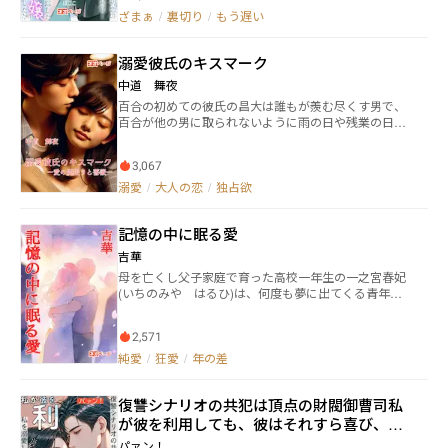
直前、匿名で届いた一本の録音テープ。 そこには、私
夢子が尋ねると「夢ちゃんもそのうち気づくよ、雨生
ざまぁ
/
裏切り
/
もう遅い
の知らない「真実」が記録されていた。 「瞳が、彼女
の恐さを」と意味深な言葉を返されてしまう。その言
に似ているから」 15年間注がれた愛情の意味。 養父
葉に引っ掛かりを覚えつつも真意が分からずに日常を
の書斎で見つけた古い写真。 自分と同じ飾りをつけた
送る夢子は、ひょんな事から雨生が広告塔を務める事
溺愛彼氏のキスマーク
見知らぬ少女。 15年前の未解決事件——。 すべての
になったコスメブランドの社長と邂逅する。それを契
真実が明らかになる時、私の運命は大きく動き出す。
機に、歪な愛の運命の歯車は更なる狂気を孕んで加速
中道 舞夜
していくのだった。 ※毎週火・木・土の午前0時更新予
百合の初めての彼氏の昌大は誰もが羨む尽くす男で、
定 ※8月1日～完結まで、毎日更新予定
百合が他の男に取られないように雨の日や残業の日は
必ずお迎えに行く溺愛ぶり。そんな昌大の行動に幸せ
いっぱいの百合。しかし、新入社員の越智君との関係
3,067
をめぐってトラブルに。 人一倍尽くす溺愛彼氏は、嫉
妬や独占欲も人一倍！？
溺愛
/
大人の恋
/
独占欲
記憶の中に眠る愛
吉華
母を亡くし父子家庭で育った高校一年生の一之宮春妃
(いちのみや はるひ)は、何度も夢に出てくる青年に
恋をしている。夢を見る頻度が上がるにつれて想いも
募っていくが、恋焦がれたその人は毎回花吹雪の中に
2,571
消えてしまって話すことすらままならない。 そんな最
中、登校時に寄り道した父の研究所の傍らに咲いてい
純愛
/
狂愛
/
年の差
る桜の木の下で、春妃は何度も夢の中で出会って引き
離された青年相沢雪人と出逢った。 「君に一目惚れし
復讐シナリオの共犯は頂点の財閥御曹司――私
てしまったんだ」 そう言って、春妃に近づく雪人の真
意とは。 ＊＊＊ 個人サイト含む各種サイトに載せて
が彼を利用しても、彼はそれすら喜び、私
いる作品の一つ。再掲です。吉華の記念すべきオリジ
を溺愛してすべての障害を薙ぎ払う
パァン！