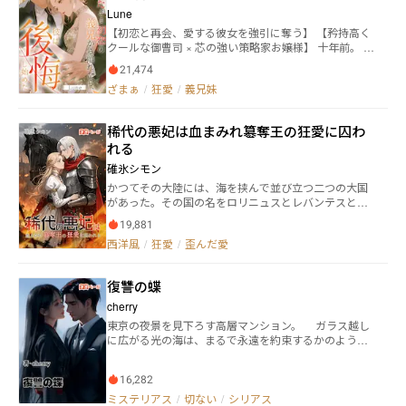
は彰人の手を借り、夫と息子を捨てる事にした。 「浩
Lune
介さん。私はもう、あなたの金糸雀ではないの。」 ◆
【初恋と再会、愛する彼女を強引に奪う】 【矜持高く
◆◆◆◆
クールな御曹司 × 芯の強い策略家お嬢様】 十年前。 両
親の再婚によって一つ屋根の下で暮らすことになった
21,474
二人。常に冷静で理性を失わないはずだった海凛は、
ざまぁ
/
狂愛
/
義兄妹
抗えないほど深く義妹の心寧を愛してしまった。 十年
後の再会。 海凛は心寧を壁際に追い詰める。 「心
寧……お前は死ぬべきだ」 継母は自殺し、実父は刑務
稀代の悪妃は血まみれ簒奪王の狂愛に囚わ
所に拘禁されている。 かつての初恋相手である義兄
れる
は、今や彼女を破滅させようとする存在。 心寧は誇り
を捨て自ら歩み寄る。 「お兄ちゃん……お父さんを助
碓氷シモン
けてくれるなら、私は何でもする」 初恋は歪んだ関係
かつてその大陸には、海を挟んで並び立つ二つの大国
へと変わり、皆心寧が笑いものになる日を待ってい
があった。その国の名をロリニュスとレバンテスとい
た。 だが、ある盛大なパーティーで、満木海凛は誇ら
う。 両国は数世紀に渡って遊学あるいは婚姻という名
しげに宣言する。 「紹介しよう。俺の妻——満木心寧
19,881
目で互いの王族を取り込み合い、時に衝突しながらも
だ。」 しかし父が救われ、すべての手配を終えたその
西洋風
/
狂愛
/
歪んだ愛
発展を遂げていた。 幼い頃から人質としてレバンテス
夜。心寧は父を海外へ送り出し、海凛のそばから離れ
の宮廷で冷遇されてきたロリニュスの王女フィオレン
る。 「海凛さん。私たちはこれで終わりです」 彼女の
ティーナは、結婚式の真っ最中、突如現れた王弟ジグ
愛も、涙も、屈辱も、すべては父を救うための演技だ
復讐の蝶
ムントに全てを奪われる。 彼はクーデターで長兄から
った。 真実を知った海凛は彼女を憎み尽くす。 「殺し
王位を簒奪し、フィオレンティーナの夫になるはずだ
cherry
てやる！」 三年後、ニューヨークの街角で。 幼い娘を
った王太子サミュエルを廃嫡したのだ。そしてそのま
抱く心寧の前に、海凛は再び現れる。 かつて誰よりも
東京の夜景を見下ろす高層マンション。 ガラス越し
まジグムントは強引にフィオレンティーナを王妃とし
傲慢で冷酷だった男は、その誇り高い頭を垂れ、彼女
に広がる光の海は、まるで永遠を約束するかのように
て娶る。 だがそれはフィオレンティーナにとって新た
の足元に膝をつく。 「……頼む。もう一度だけ、俺に
煌めいていた。けれど、その光は彼女の心を照らすこ
なる苦難の日々の始まりであった。 なぜかフィオレン
チャンスをくれ。俺はまだお前を手放せないんだ」
とはなかった。 「……どうして、あなたの視線は私
ティーナに冷たく滾る憎しみの感情をぶつけ、尊厳を
16,282
に向かないの？」 美緒《みお》は、寝室で穏やかに
踏みにじるジグムント。 さらにかつての婚約者サミュ
眠る夫・蓮司《れんじ》を見つめながら、胸の奥に押
ミステリアス
/
切ない
/
シリアス
エルのある言葉によって、フィオレンティーナは「稀