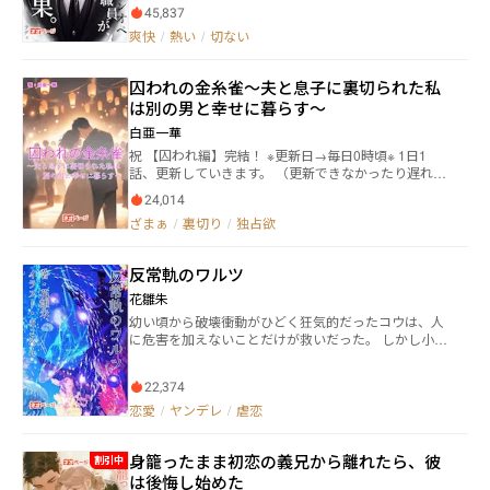
た。 見かねた神様とやらが、人々へスキルやらステ
男女の愛、親子愛、様々なカタチの愛憎を知りなが
45,837
ータスウインドウなんてのを与えて魔物への対抗策と
ら、簡単な結婚、そして離婚をした2人が選ぶ未来。
爽快
/
熱い
/
切ない
した。 そんなこんなで人々は魔物と戦い続け、それ
自体が仕事になった。 魔物討伐でも何でもやるやつ
らを、別に冒険なんてしてもないのに冒険者なんて呼
囚われの金糸雀～夫と息子に裏切られた私
んだ。 国は冒険者を管理するために、ついでに納税
は別の男と幸せに暮らす～
してもらう為に冒険者ギルドを設立した。 そんな世
界で、ギルドの職員をする男。 だが、男の働くギル
白亜一華
ドはブラックどころか超ブラック。 ワンオペで働き
祝 【囚われ編】完結！ ※更新日→毎日0時頃※ 1日1
続けた男はついに、辞めることにしたようだ。 男が
話、更新していきます。 （更新できなかったり遅れた
辞めたことによる影響、辞めた男の行動による影響。
りしたら申し訳ございません） 表紙は鋭意制作中の
影響は伝播し様々な影響を生む。 その伝播して行
24,014
為、突然変わります。 ◆◆◆◆◆ 「俺だけの金糸雀。
く影響の果てにある、結果とは。 続編の契約連載開
ざまぁ
/
裏切り
/
独占欲
今日も私の腕の中で啼いてくれ。」 小さな劇場の舞台
始！ 『他の作品』欄から是非！ ※閲覧モードは原稿
でエメラルドの瞳を煌めかせ、魅力的な歌声を披露し
モードを推奨、縦組み横組みは両対応しています。 ※
ていた少女に跪き、愛を乞い結婚をした大企業の御曹
この物語は、法律・法令に反する行為を容認・推奨す
反常軌のワルツ
司、霧生浩介と施設で育った神無月璃子。 しかし璃子
るものではありません。
の人生はそこから壊れ始める。 璃子に異常なまでの執
花雛朱
着をみせる浩介は、璃子を手に入れてから屋敷の中で
幼い頃から破壊衝動がひどく狂気的だったコウは、人
大切に守っていた。 そして璃子は外の世界と隔離され
に危害を加えないことだけが救いだった。 しかし小学
七年間の結婚生活を送っていた。 何も疑問に思わなか
生の時に転校してきた雪乃と出会い、怖がらせたい、
った。 何も不自由していなかった。 浩介さんから向け
泣かせたい、壊したいという欲求に駆られていき…
られる愛を疑わなかった。 しかし璃子が夫と息子にサ
22,374
「普通」と言われる常識から逸脱した、異常な高校生
プライズをする為に黙って街に出た日、街頭モニター
の恋物語
恋愛
/
ヤンデレ
/
虐恋
から幸せそうな結婚式を挙げる夫であるはずの霧生浩
介と、知らない女性の為に道に幸せそうに花を散りば
める息子の霧生皐月の姿を見た瞬間、全てが崩れ去っ
身籠ったまま初恋の義兄から離れたら、彼
割引中
た。 「ねぇ？自分から夫を捨ててみない？」 全てが崩
は後悔し始めた
れ去った璃子の前に謎の男、師走彰人が現れる。 璃子