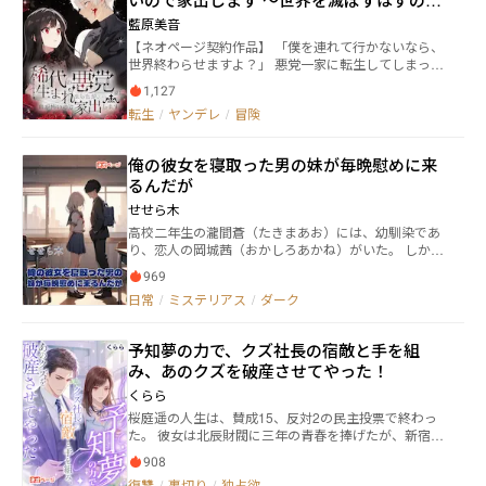
も、すべて見抜いていた。 そして彼女のために、この
がいるのも必然。 令嬢達からの嫌がらせと、ユリウス
がなぜか執着してきます〜
逃げ場のない美しい檻を用意したのだった。
藍原美音
の病的までの執着から逃げる日々だったが……
【ネオページ契約作品】 「僕を連れて行かないなら、
世界終わらせますよ？」 悪党一家に転生してしまった
ヴィナ。人殺しを生業としている一家だが、血が怖い
1,127
ヴィナは家出を決意する。どの世界観に転生したかも
転生
/
ヤンデレ
/
冒険
わからずに迎えた10歳の誕生日。父親からプレゼント
されたのは、亡国の王子様だという奴隷だった。よく
あるストーリーの展開的にいつか奴隷に復讐されるこ
俺の彼女を寝取った男の妹が毎晩慰めに来
とを恐れたヴィナは、奴隷とは関わらない人生を歩も
るんだが
うとするが――。
せせら木
高校二年生の瀧間蒼（たきまあお）には、幼馴染であ
り、恋人の岡城茜（おかしろあかね）がいた。 しか
し、ある日の夜、蒼は茜が自室で知らない男と浮気し
969
ているところを目にする。 ショックを受け、茫然自失
日常
/
ミステリアス
/
ダーク
となる蒼だったが、数日後に茜から別れを切り出さ
れ、それが現実であることをひどく実感する。 そうし
て傷心の日々を過ごす蒼に、声を掛ける後輩女子が現
予知夢の力で、クズ社長の宿敵と手を組
れて―― 「先輩のためなら私、何でもします。エッチなこ
み、あのクズを破産させてやった！
とも、復讐の協力だって」
くらら
桜庭遥の人生は、賛成15、反対2の民主投票で終わっ
た。 彼女は北辰財閥に三年の青春を捧げたが、新宿プ
ロジェクトの失敗後、恋い慕っていた上司・青木涼介
908
に自らの手で罪を被せられ突き落とされた。 雨の夜の
復讐
/
裏切り
/
独占欲