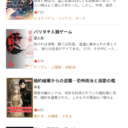
結賀と明日乃、晶と紅葉は四人とも幼馴染であり、小
囁く。 「お姉さんはいつもそう……本当は僕のことを
（シェンフー）』か……。 恋もして、復讐も遂げて、
さい時はよく遊んだ仲だった。しかし、中学、高校と
気にしてるのに、嫌ってるふりをする。」 三日後、彼
今度こそ幸せになってみせる！ 白蘭花の戦いが始ま
年齢が上がるにつれ、四人の間でも恋心が芽生え始め
女は海辺の別荘へ連れて行かれた。 「お姉さん、もう
る！
725
る。 中学二年の春に結賀と紅葉が付き合い始め、四人
逃がしません。」 少年の瞳から優しさは消え、狂気じ
ミステリアス
/
シリアス
/
ダーク
の仲は激変。明日乃は結賀と紅葉に対して気を使い、
みた独占欲だけが残っていた。 「僕を恨んでも、罵っ
どこか避けるように。晶はそんな変わってしまった関
てもいい。でも……」 「どうか、ずっと僕のそばにい
係にショックを受け、結賀を憎むようになったことか
てください。」
バリタチ人狼ゲーム
ら、四人は結賀と紅葉を除いてバラバラになってしま
う。 そんなある日、未だ恋心の諦めきれていない紅葉
泥人形
が、結賀の家のポストに恋文を入れ続けていたのがバ
負ければ凌辱、勝てば百億。 密室に集められた男１０
レて……
人。 彼らは全員がゲイである。 だが、その中に一人だ
け危険な『バリタチ』が潜んでいる。 掘られる前にソ
イツを見つけ出し、処刑せよ。 男たちの負けられない
670
戦いが今、始まる……！ ※直接的な性行為の描写はあ
りませんが、物語の進行上 アーッなことがあったと推
ヤンデレ
/
心理戦
/
幼馴染
察されるような場面がでてきます。 男性同士、不同意
性行に嫌悪感のある方は読むのをお控えくださいます
婚約破棄からの逆襲―恐怖政治と溺愛の檻
ようお願い申し上げます_(._.)_ 表紙イラスト：Picrew
寝る子は育つメーカー（鯖缶22様） ※すでにシナリオ
ゆる
は、最後まで完成（プロット）させてあります。 筆者
貴族令嬢エレナは、将来を約束されていた婚約者に突
が死んだりしない限りエターなる心配はないのでご安
然、婚約を破棄された。 しかもその理由は――「君のよう
心くださいませ。 ３０万文字を予定しておりますが、
な地味な女より、新しい恋人の方が魅力的だから」。
場合によってはifルートや過去編を執筆し累計５０万文
社交界で辱められ、笑い者にされたエレナ。 しかし、
字程度書くかもしれません。 長いお付き合いになると
653
それを静かに見ていたのは、この国の絶対的な支配
思いますので、あらすじ、下記の注意事項を読んだ上
者、恐怖政治で知られる若き皇帝アレクサンドルだっ
美少女
/
お嬢様
/
ざまぁ
で本編をお読みください。 ※本作品は、男性同士の同
た。 「婚約を破棄してくれて助かった。これで君を手
性愛表現を含みます。苦手な方は回れ右してくださ
に入れられる」 彼の一言で、元婚約者とその恋人は即
い。 ※ＣＰは固定です。最初のほう読めばわかると思