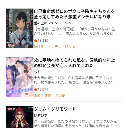
し込めた言葉を唇の内で繰り返す。 三年前、愛を誓
代の悪妃」として宮廷でも孤立してしまう。 「これは
い合って結ばれたはずだった。 彼の背中を支え、笑顔
ほんの始まりだ。もっと堕ちるがいい。お前はこれか
自己肯定感ゼロのボクっ子陰キャちゃんを
で食卓を囲み、寄り添って生きていく未来を疑いもせ
ら一生を賭けて償うのだ。お前の祖国が犯した罪を
ず信じてきた。 けれど、その信頼は音もなく崩れ落
全肯定してみたら激重ヤンデレになりまし
な」 ジグムントの言う、祖国ロリニュスが犯した罪と
ちていた。 スマホに残された見知らぬ女の名。 枕
た
償いとはなんなのか。 そして、フィオレンティーナに
崖の上のジェントルメン
元に漂う、嗅いだことのない 甘やかな香水の匂い。
夜明けは来るのか。 時を超えて重なり合う、二組の男
【毎週 水・土 夜９時更新】 「ボク、君がいないと生
そして、偶然見てしまった―― 彼が別の女を抱きしめる
女の愛と憎しみ。その先に見つけ出された答えと、二
きていけない……」 恋人はおろか、友だちもろくにい
姿。 その瞬間、彼の「愛してる」という言葉が、ど
つの国の行く末は……？ ※当面は毎週火・金曜日の19:
ない孤独な少女「黒影 彩月」は、いつも自分に自信が
れほど残酷な嘘であったかを思い知った。 愛してい
00に更新します。応援よろしくお願いします！
13,280
なく、生きているだけで苦しかった。 好きな漫画キャ
るからこそ 裏切りの痛みは深く、鋭く。 胸をえぐら
泣ける
/
ヤンデレ
/
陰キャ
ラクターに憧れて、自分の一人称を「ボク」と使って
れるような苦しみは、美緒を夜ごと泣かせ、枕を濡ら
いたが、クラスメイトから「ボクっ子なんてオタクっ
した。 ――それでも、愛は消えなかった。 憎んでも、
ぽくて気持ち悪い」と言われてしまったことにより、
責めても、なお彼を求めてしまう。 その矛盾が彼女
父に墓地へ捨てられた私を、偏執的な年上
彼女は深く傷ついていた。 「ボクなんて、いない方が
を狂わせ、やがてひとつの決意に辿り着かせる。
の財閥会長が迎え入れてくれた
いいんだ……」 自分らしく生きることができず、自分
「復讐する……」 囁く声は震えていなかった。 優
の存在自体も否定してしまう彩月。そんな彼女は、あ
しい妻の仮面をかぶりながら 胸の奥で確かに燃え始め
もも
る日クラスの席替えによって「白坂 優樹」という少年
た炎。 それは誰にも気づかれず 誰にも止められず、
十九歳の誕生日前夜、白石雪菜は父親に平手打ちさ
と隣同士になる。 「僕は、君の一人称が『ボク』なの
彼女自身すら 制御できぬほどに膨れ上がっていく。
れ、頬を腫らされた。 理由は、彼女が“お姉さんの”新
は、君らしくていいと思うよ」 優樹は、彼女のことを
愛しているのに、愛されない――。 その絶望が、美緒を
品の靴を履いていたから—— それは本来、父が彼女に
唯一肯定してくれる存在だった。彼だけが自分に微笑
“仕掛ける女”へと変えてゆく。 狂おしいほどの愛
13,071
贈るはずの誕生日プレゼントだった。 異母姉は泣くふ
んでくれた。彼だけが自分の言葉に耳を傾けてくれ
が、冷たく計算された復讐の幕を、静かに、確実に開
溺愛
/
狂愛
/
年の差
りをし、父は雪菜を家から追い出した。 運転手は彼女
た。 そんな彼に対して、彩月は次第に恋心を抱き始め
けていったのだった。
を墓地のバス停に置き去りにした。 秋雨は激しく降
てしまう……。 これは、上手く生きられない女の子
り、雷鳴がとどろく中、 彼女は震えながら標識の下に
の、不器用な恋愛物語。
グリム・グリモワール
身を縮めていた。 もう人生は終わったのだと思ったそ
のとき—— 酔った見知らぬ男が、酒を差し出してき
ぴすぴす
た。 「俺が君に“家”をあげる。」 男はそう言った。 そ
グリム童話は、ただの昔話ではない。 それはグリム兄
の男の名は水嶋優斗。三十二歳。 日本五大財閥の一つ
弟が編纂した物語の皮を被った、呪術的な魔導書《グ
を掌握する権力者。 莫大な資産と絶大な影響力を持ち