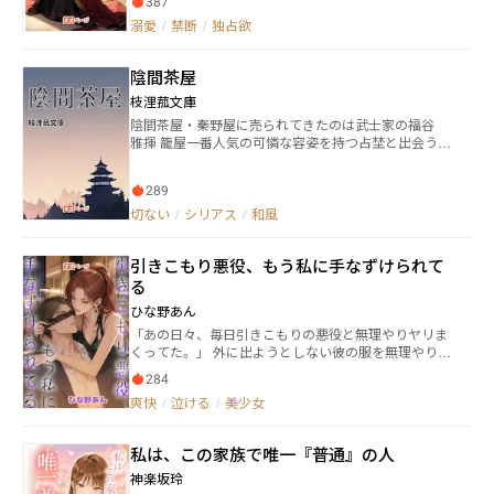
387
密”が隠されていた。 麗しき婚約者フレデリカは、静か
に微笑む冷酷な支配者。 完璧な王子アレクサンドル
溺愛
/
禁断
/
独占欲
は、その手で“壊されること”に悦びを見出す従者。 二
人だけの密やかな夜―― 首輪、鞭、命令、快楽、そして屈
陰間茶屋
辱。 愛という名のもとに交わされる、倒錯と耽美の主
従劇。 さらに、兄に恋焦がれる第二王子フェリックス
枝浬菰文庫
の嫉妬が、王宮を狂気へと導いていく。 “支配したい
陰間茶屋・秦野屋に売られてきたのは武士家の福谷
女”と“支配されたい男”。 そして、誰もが見て見ぬふり
雅揮 籠屋一番人気の可憐な容姿を持つ占埜と出会う、
をする、“真実の愛の形”とは――
育ちが違う二人が立ち向かうのはこの領域を管理して
いる竹野浦様。現実は悲しくも抗うことができない鎖
289
に繋がれた未来…。 時は江戸、男たちが群がる男の極
楽に果たして希望はあるのか…。
切ない
/
シリアス
/
和風
引きこもり悪役、もう私に手なずけられて
る
ひな野あん
「あの日々、毎日引きこもりの悪役と無理やりヤリま
くってた。」 外に出ようとしない彼の服を無理やり剥
いだ。 「今日は太陽がデカいね。そういえば“デカ
284
い”って言うと、あなたのアレもデカいね……？」 浴室
爽快
/
泣ける
/
美少女
で一人傷ついた表情を浮かべる彼に、私が突入した。
「長風呂だね。そういえば“長い”って言うと……」 断
食すると言い出したので、手を彼の服の中に突っ込ん
私は、この家族で唯一『普通』の人
だ。 「ご飯食べないと腹筋減るよ。そういえば“筋
肉”って言うと、触らせて……（ニヤリ）」 ところがあ
神楽坂玲
る日、彼が実は悪役だったと知り、即逃亡。 なのに捕