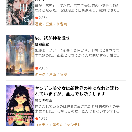
ナル初執筆となる中編。 大学の出身学部が学部なの
母が「病死」して以来、雨宮千景は家の中で最も静か
で、特に長編のオチとかキーアイテムに医療系の物を
な影となった。 父は冷淡に目を逸らし、継母は嘲り、
選びがちなのはあります。
異母妹は彼女のすべてを奪っていく。 やがて――父が熱心
2,234
に私生児の帰国を手配しているのを偶然耳にし、千景
溺愛
/
狂愛
/
御曹司
は悟る。 自分も母と同じく、すでに「処理されるべき
厄介者」なのだと。 十年の忍耐は、ただ復讐のため
に。 彼女は緻密に計画を練り、雨宮家を破滅へ導ける
汝、我が神を穢せ
唯一の男へと近づいた――黒沢財閥の後継者、征十郎。 自
らを「駒」として差し出し、その力を手に入れるため
凪瀬夜霧
に。 それは、すべてを賭けた「利用」のはずだった。
聖職者（ノア）に恋をした日から、世界は音を立てて
だが寿宴の夜―― 彼女は母の遺言書を公の場で突きつけ、
崩れ始めた。 正義とはなにか――そんな問いすら、甘美な
一族による遺産簒奪の醜聞を暴き出す。 そのとき彼
時間の前では些末に過ぎない。 すべては、彼の復讐だ
は、彼女の背後に立っていた。 絶対的な庇護を示すそ
ったというのに。 これは、神に背き、禁断の愛に堕ち
の姿で、彼女にすべてを委ねるかのように。 彼女は、
2,138
た王子の物語。 完結まで12時、21時の1日2回更新で
自らの手で仇を深淵へと突き落とした。 そしてすべて
す。 ※近親、禁断愛（作中の宗教観的に）などの要素
ダーク
/
禁断
/
狂愛
が終わったあと―― 彼は静かに彼女の手を取り、家の女主
を含みます。 ※一部残酷なシーンがあります。 ※決して
人を象徴する指輪をはめる。 「芝居は終わりだ。――次は
幸せばかりのBLではなく、重いです。
俺が、報酬を受け取る番だ」 低く告げる声。 「今日か
ヤンデレ美少女に新世界の神になれと誘わ
ら、お前は俺のものだ。」
れていますが、全力でお断りします
曇りの夜空
僕に恋しているのは世界に愛されたと評判の絶世の美
少女でした。 しかしこの女、とんでもないヤンデレ女
なのです。 とある日、異世界で手に入れたという、
1,783
『創造』（新悟との愛の結晶）とか言うふざけた名前
コメディ
/
美少女
/
ヤンデレ
をスキルを使って新世界を創ったという彼女は僕に新
世界の神になれと強要してきました。 でも、ヤンデレ