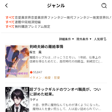
ジャンル
すべて
恋愛
異世界恋愛
異世界ファンタジー
現代ファンタジー
現実世界
BL
すべて
連載中
完結済
短編
すべて
無料
購読
プレミアム限定
詳細条件
除外条件
人気順
剣崎夫婦の離婚事情
桜立 風
離婚カップルは…けっこうエモい。 1年前、仕事上の
信頼を得るためだと、高校時代の同級生、剣崎文仁(け
んざきふみひと）にプロポーズされた仁科凛(にしなり
ん）。 美容師として働く彼女も、1度くらい結婚して
55,847
おくのはいいかもしれないと、文仁のプロポーズを受
ける。 だが1年後、凛は離婚を切り出す。 理由を聞き
イケメン
/
純愛
/
狂愛
ながらも、抵抗することなく受け入れる文仁。 ところ
が…離婚したのに、偶然のイタズラで職場が近く、な
超ブラックギルドのワンオペ職員が、つい
かなか縁が切れない2人。 簡単な結婚、そして離婚を
した2人の心情の裏には、それぞれの両親や家族を含む
に辞めた結果。
お互いにまだ知らない、複雑な思いが渦巻いていた。
ラディ
本当は、最高のパートナーのはずなのに、素直になれ
大昔、世界に魔物なんてものが沸くようになった。
ない理由とは。 そんな時、凛のトラウマの元凶、父親
魔物は人を食い荒らして、人は追い詰められてい
の龍二から連絡があり… 結婚とは、家族になるとは…