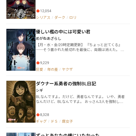
リモワール》である。 物語に刻まれた認知と恐怖、教
ながら、 彼は墓地でひとり酒を飲んでいた。 彼は雪菜
訓と残酷――そのすべてが力となり、 現界した登場人物た
を家へ連れ帰り、彼女専用のスケートリンクをつく
12,054
ちは読み手《マスター》と契約してこの世界に姿を取
り、 フィギュアスケートの夢を全力で支えた。 外には
る。 平凡な青年・久我九朗は、暴言と銃火器を撒き散
シリアス
/
ダーク
/
ロリ
冷酷無情な男が、 彼女にだけは偏執的なまでに甘く、
らす『赤ずきん』と契約している。 だが彼女は、後世
溺れるほどの愛を注ぐのだった。
に改訂された『優しい童話』の『赤ずきん』ではなか
優しい檻の中には可愛い君
った。 彼女は――残虐性・嗜虐性・悪意を含んだ初版、失
われた禁断の魔導書《ロスト・グリモワール》の『赤
めがねあざらし
ずきん』だった。 魔導書同士は互いを喰らい、力を奪
【月・水・金/20時定期更新】 『ちょっと出てくる』
い合う。 改訂版では決して語られない原典の暴力と悪
──そう書かれた紙切れを最後に、両親は消えた。 冷
意が、九朗の日常を容赦なく侵食していく。 これは、
蔵庫も衣類も通帳も、すべてを残して。 家に一人取り
禁断の魔導書《ロスト・グリモワール》を巡る殺し合
残された大学生・相原智哉の前に現れたのは、かつて
いの中で、 ひとりの青年が暴虐の『赤ずきん』と共に
9,229
憧れていた先輩、市原誠人。 「今回君を見つけたと
歩む物語。 ※この物語は過度の残虐、嗜虐描写が含ま
き、思ったんだよね。──欲しい、って」 それは救い
狂愛
/
年の差
/
ヤクザ
れますのでご注意ください ※この物語は過度の暴力、
じゃない。甘くてやさしい檻だった。 ひとつ、またひ
暴言、暴論が含まれますのでご注意ください ※この物
とつ奪われながら、智哉は知らずに愛玩になっていく
語は過度の性的な表現が含まれますのでご注意くださ
ダウナー系勇者の強制BL日記
── 優しすぎる支配×逃げられない恋 じわじわ堕ちる
い。ただし十八禁描写は含まれないよう配慮していま
追い詰め系BL、開幕。
す ※この物語はフィクションであり、実在の人物・団
シギ
体とは一切関係ありません ※また本作にはいかなる差
BLなんですよ。だけど、勇者なんですよ。 いや、勇者
別、偏見、暴力、または不適切な行為を助長する意図
なんだけど、BLなんですよ。 おっさん3人を強制して
は一切ありません ※また本作は法律・法令に反する行
ね、何がしたいかって言うと、BLなんですよ。 だけ
為を容認・推奨するものではありません
ど、おっさんとじいさんなんですよ。BLなのに。 でも
8,328
ね、大人になっても心はBoyなんで。Boyなんで心は。
それをね、女勇者がやるんですよ。強制的に。BLに。
ギャグ
/
ドＳ
/
腐女子
でもね、ただのBLじゃないんですよ。 苦悩と羞恥と、
ちょっとの希望と、セクシーと圧倒的カオス。 これが
ずっとあなたの横にいたかった
ね、強制BLなんですよ。 要するに── ダウナー系勇