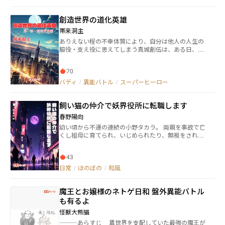
創造世界の道化英雄
帯来洞主
ありえない程の不幸体質により、自分は他人の人生の
脇役・支え役に思えてしまう真城創伍は、ある日、血
まみれになった白い髪の美少女と出会う。古今東西の
人間が想像した作品が具現化される異世界――"創造世
70
界"からやって来たという少女は「創伍を主人公にして
あげる」と言うが……少女の邂逅と同時、世界各地に
バディ
/
異能バトル
/
スーパーヒーロー
惨劇が起きる。 ――人間に創作された作品達による、人類
殺戮が始まったのだ。 これは、あらゆる作品のヒーロ
飼い猫の仲介で妖界役所に転職します
ーが集結する異世界を舞台に、主人公になりきれない
少年と、主人公にしてあげたい少女が織りなす、想像
春野陽向
力を武器に主人公を目指して闘う群像劇。 想像して創
幼い頃から不運の連続の小野タカラ。 両親を事故で亡
造せよ、道化の英雄！
くし祖母に育てられ、いじめられたり、無視をされた
り、無理やり興味のない部活に入部させられたり、勉
強に励んでもFランク大学しか受からず、バイトは即ク
43
ビ、就活をしても不採用の連続。100社目にしてよう
やく採用された会社は、まさかのブラック企業！ 3年
日常
/
ほのぼの
/
和風
間勤めたものの心身共に疲れきったある日の朝、就職
してすぐアパートの前で拾った黒猫のクロの誘惑に負
魔王とお嬢様のネトゲ日和 盤外異能バトル
けてうっかり寝過ごしてしまい、目覚めたら3日が経過
していた？！ 鬼部長からの鬼電に恐怖していると、突
も有るよ
然クロが喋りだし、あやかしの猫又になったことをア
怪獣大熊猫
ピール。 「新しい仕事を仲介してやるから、ブラック
―――あらすじ 異世界を支配していた最強の魔王が
企業のことは忘れて転職するにゃ！」と、強制的に転