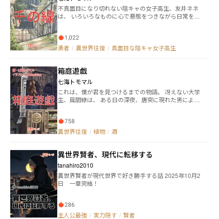
惹かれ、夢の中で恋に落ちる。 綾菜の他にも戦国時代
不真面目になり切れない陰キャの女子高生、友井ネネ
の夢を見る同級生がおり、彼らが冒険する中で様々な
は、 いろいろなものに心で悪態をつきながら日常を過
戦(いくさ)を乗り越えてゆく。 全ての戦(いくさ)は天下
ごしていた。 ある時、ネネの部屋に小さなものが侵入
統一のためのもの。しかし綾菜は平和を願っており、
してきた。 螺子ネズミと自己紹介したそれに、 ネネは
生きていくために本当に必要なものが何なのかが問わ
1,022
かわいいの欠片もない名前を付ける。 螺子ネズミはネ
れる。 彼らは何故夢で戦国時代に行くことになったの
ネは線を操れるという。 ネネと螺子ネズミは、不思議
勇者
/
異世界往復
/
真面目な陰キャ女子高生
か、そして綾菜が恋に落ちた武将との運命は……？ ※
な線をたどり、少しだけ違う異世界に向かう。 これ
戦国時代で歴史の要素もありますが、オリジナル要素
は、線を一本隔てた先の世界で、 線を華麗に切り替え
のあるファンタジーです。しっかりとした歴史ジャン
箱庭遊戯
た女子高生の物語。
ルとはまた異なるのでご了承ください。 参考文献 ・角
七海トモマル
川まんが学習シリーズ『日本の歴史』 (第7巻 戦国大
名の登場、第8巻 天下統一の戦い) KADOKAWA 2021
これは、僕が君を見つけるまでの物語。 冴えない大学
年 ・角川まんが学習シリーズ『まんが人物伝』 (織
生、風間緑は、 ある日の深夜、唐突に現れた男によっ
田信長、武田信玄と上杉謙信、伊達政宗) KADOKAW
て異世界にいざなわれる。 そこは、不思議な名を持っ
A 2024年 ・コミック版『日本の歴史』 (59 戦国人物
たものが集う、裏側の世界と呼ばれる世界。 その世界
伝 上杉謙信) ポプラ社 2024年 (75 戦国人物伝 柴田
758
で風間緑は、新たな名前と姿を持って、 異世界と現実
勝家) ポプラ社 2023年 ※作品はフィクションであり、
世界を往復することになる。 彼は何を経験し、何を見
異世界往復
/
植物
/
酒
実在の人物・団体とは関係ありません。 ※本作品の無
つけるのか。
断転載・無断使用・AI学習を禁止します。 著作権は作
者に帰属します。
異世界賢者、現代に転移する
tanahiro2010
異世界賢者が現代世界で好き勝手する話 2025年10月2
日 一章完結！
286
主人公最強
/
実力隠す
/
賢者