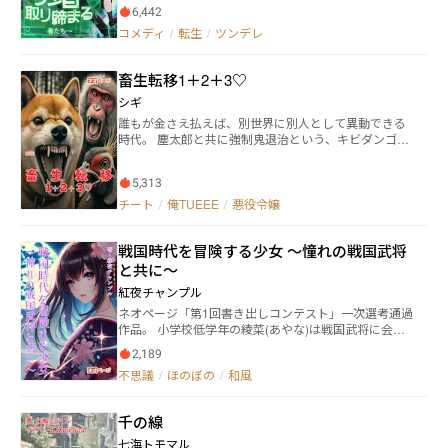
れ戻すために設立された組織である。 吉崎恵介（よし
か？ 2025/07/07 連載開始！
6,442
ざき けいすけ）は、高校に通いながらその異世界秩序
コメディ
/
転生
/
ツンデレ
機構でアルバイトをしている。 彼がこの仕事を引き受
けているのには、生活費を稼ぐ以外にも理由がある。
それは、幼馴染を探すためだ。 ３年前、恵介の幼馴染
畜生転移1＋2＋3♡
が突然姿を消してしまう。残されたのは、幼馴染が乗
っていた自転車のみ。 どこを探しても幼馴染の姿は見
シギ
つからず、何の手がかりもなかった。 そんな中、恵介
誰もが金さえ払えば、別世界に別人として異動できる
は異世界秩序機構にスカウトされ、異世界秩序機構の
時代。 塵太郎と共に強制鬼退治という、キビダンゴの
一員として転生した勇者たちを取り締まる仕事に携わ
呪いにかけられた犬次郎・猿三郎・雉四郎の３匹は、
ることとなった。 異世界が存在することを知り、恵介
呪いから逃れるために異世界に行くことを決意する。
は、幼馴染が異世界に転生したのではないかと考える
5,313
だが、ここにひとつの問題があった。なぜなら動物だ
異世界を行き来しながら幼馴染の行方を追う恵介。 相
から金が無いのだ！ そんな問題を抱える彼らは果たし
チート
/
俺TUEEE
/
悪役令嬢
棒の北條院 結姫（ほうじょういん ゆいひめ）と共に、
て無事に異世界に行けるのであろうか？ そして、キビ
日々一癖も二癖もある勇者たちと向き合いながら、恵
ダンゴを作ったババアの魔の手が犬次郎たちにと迫
介は幼馴染を探し続ける。しかし、異世界で起きる出
戦国時代を冒険する少女 〜憧れの戦国武将
る！ 飼っていたウサギに２度も逃亡された作者が送
来事は次第に彼を新たな謎へと導いていく。 果たし
る、感動のアニマル転移ダークファンタジー（腹黒い
と共に〜
て、幼馴染を見つけることはできるのか？そして、幼
妄想）！ ── この『1(無印)』に＋(プラス)して、後の
馴染が異世界に転生したその理由とは？
紅夜チャンプル
猿三郎を主人公とした恋愛物語である『２』と、雉四
ネオページ「第1回書き出しコンテスト」一次選考通過
郎を主人公とした悪役令嬢物語の『３』のお話を合わ
作品。 小学校低学年の綾菜(あやな)は戦国武将に会い
せたお得増量マルチパックでございます。 ── This w
たいという夢がある。 ある晩に目が覚めた綾菜。何と
ork is also published on RoyalRoad by the same auth
2,189
周り一面が焼け野原であった。そこに現れし馬に乗っ
or.
不思議
/
ほのぼの
/
和風
た武将。綾菜がその武将の馬に乗せてもらって、戦国
時代の旅に出る。 実際の戦いを見た綾菜が思ったこと
は…… 様々な戦国武将から学びを得て、実際に成長し
千の線
ていく綾菜だが、運命の出会いが彼女を待つ。 綾菜は
「人の心」の大切さを教えてくれたお兄さん武将に心
七海トモマル