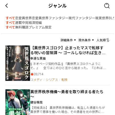
ジャンル
すべて
恋愛
異世界恋愛
異世界ファンタジー
現代ファンタジー
現実世界
BL
すべて
連載中
完結済
短編
すべて
無料
購読
プレミアム限定
詳細条件
除外条件
人気順
【異世界スゴロク】止まったマスで転移す
る呪いの冒険譚 ～ ゴールしなければ生き残
れない～
幸運な黒猫
§ ネオページ契約作品 § 『――異世界スゴロクへようこ
そ。』 全てはこのひと言から始まった。 『――これは、
ゴールを目指しながら様々な世界を旅するゲームで
20,714
す。』 僕らは密室に閉じ込められ、このスゴロクを
コメディ
/
シリアス
/
転移
クリアしないと、ここからでる事ができない状況に置
かれていた。 剣と魔法のファンタジー、農業スロー
ライフ、海賊が暴れる海、悪役令嬢。 ルーレットを
異世界秩序機構～勇者を取り締まる者たち
回し、様々な世界へ転移してミッションをクリアしな
～
ければ戻って来られないルールだ。 誰がこんなゲー
ムを仕掛けたのか？ その目的は？ 動機は？ そ
鍵谷端哉
して、僕らが選ばれた理由は？ 全てが謎に包まれた
【完結済み】 異世界秩序機構は、転生した勇者たちが
まま、危険と隣り合わせの冒険に足を踏み入れる。
異世界で悪事を働いた場合、その勇者を元の世界に連
……はたして、生きてこの部屋からでられるのだろう