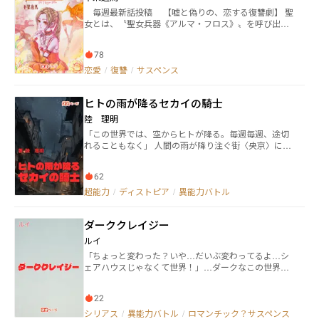
なって、ヒーローをクビになってしまう。 クビになっ
出会ったことで龍信も自分の記憶を取り戻し、自分の
毎週最新話投稿 【嘘と偽りの、恋する復讐劇】 聖
てもヒーローを続けたい彼は、心機一転、海外進出し
長剣が普通の剣ではないことと、自分自身もまた普通
女とは、〝聖女兵器《アルマ・フロス》〟を呼び出す
て一からヒーロー活動を始めるのだった。 ーーーこの
の人間ではないことを思い出す。 そして龍信とアリ
神聖なる乙女。 聖女兵器とは、豊穣と破壊を齎す聖な
時、日本中のほとんどの人は知らなかった。 日本の犯
シアは旅先で薬士の春花も仲間に加え、様々な人間に
る巨人。 聖女の有無とその力が国の命運を左右する世
罪の99.9%が、彼の活躍によって事前に防がれていた
感謝されるような行動をする反面、悪意ある人間から
78
界で、ゼーラン王国では長い間聖女が不在であった。
ことを。 自然災害が起きても、死傷者がゼロで建物も
の妨害なども受けるが、それらの人物はすべて相応の
その王国に、待望の聖女候補者があらわれた。 その名
恋愛
/
復讐
/
サスペンス
ほぼ損壊していないのは、彼の活躍によるものだとい
報いを受けることとなる。 笑山もまた同じだった。
はジャンヌ・ジャンセン。 彼女が本物の聖女であるか
うことを。 イレイサーマンがいなくなった日本は、
それどころか自分の欲望のために龍信を屋敷から追
を調べるため、教会より調査官が派遣される。 太陽の
徐々に崩壊していくのであった。
放した笑山は、落ちぶれるどころか人間として最悪の
ヒトの雨が降るセカイの騎士
微笑みを振り撒く清廉で愛らしいジャンヌに、いつし
末路を辿ることとなる。 一方の龍信はアリシアのこ
か誰もが魅了されていくが……しかし調査は思いもよ
陸 理明
の国に来た目的に心から協力することで、巡り巡って
らぬ事件を巻き起こしてしまう。 全ての中心にいるの
「この世界では、空からヒトが降る。毎週毎週、途切
皇帝にすらも認められるほど成り上がっていく。 中
が、ジャンヌ。そこには敵国の聖女、過去の因縁、魔
れることもなく」 人間の雨が降り注ぐ街〈央京〉に、
華風・追放ざまぁの最強冒険活劇、ここに大開
女や魔物にゾンビまでもあらわれ、やがて王国全土を
異世界より“魔王”を自称する魔人が三匹の〈妖物〉ど
幕！！！
巻き込む復讐劇へと進んでいく。 聖女を利用する者、
もと降り立った。それを迎え撃つのは、かつてただ一
聖女に憧れる者、聖女に恋する者、聖女を騙る者。 そ
62
人魔法を操れた〈勇者〉から力を授かった少年。血に
して――全てを騙す者。 誰もが何かを隠しながら、誰かが
塗れた腐ったセカイのために騎士―――あつきは立ち
超能力
/
ディストピア
/
異能力バトル
誰かに恋をして、誰かに愛を語り、誰かに嘘をつく。
上がる。最強の〈勇者〉には及ばずとも、ちっぽけな
果たしてジャンヌは本物の聖女なのか？ 聖女兵器が出
街を護る騎士として。
現する時、物語は予想もしなかった結末となる。 恋を
ダーククレイジー
するから嘘をつく。愛があるから騙される。 恋愛劇×
復讐劇×ハイファンタジー 此処に開幕！
ルイ
「ちょっと変わった？いや…だいぶ変わってるよ…シ
ェアハウスじゃなくて世界！」…ダークなこの世界
に…異能力!?人外!?【神も含め】…ただの闇では無
い………,謎の行動に隠された【闇】を持つ2人の主人
22
公 「レシートだけを盗むスリ」山田 遥真と「怪盗を名
乗る地味なほぼ泥棒」メトロ・エクシェスのお話… メ
シリアス
/
異能力バトル
/
ロマンチック？サスペンス