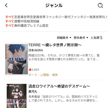
ジャンル
すべて
恋愛
異世界恋愛
異世界ファンタジー
現代ファンタジー
現実世界
BL
すべて
連載中
完結済
短編
すべて
無料
購読
プレミアム限定
詳細条件
除外条件
人気順
TERRE ～穢レタ世界ノ黙示録～
河本AKIRA
西暦2222年。 それは、かつて夢見た統一の果てに、誰
もが目を逸らす現実が横たわる時代だった。 全てを管
理する世界国家と、わずかに残された独立国。支配と
抵抗。均衡はもはや幻に過ぎない。 山奥の小さな村で
2,463
目を覚ました青年ティエラ。過去の記憶が断片的にし
か戻らない中、彼はただ「生き延びる」ことを目標に
ダーク
/
心理戦
/
戦争
していた。だが、それすらも許されるほど、世界は甘
くはない。 ある日、村を離れようとした彼に、突然飛
逃走ロワイアル～絶望のデスゲーム～
びかかった謎の襲撃者。そしてその言葉——「お前を
回収する」。 ティエラは知らなかった。自分の『力』
蒼月丸
と、その存在が何を意味するのかを。 逃げることすら
長寿番組「逃走ロワイアル」は、国民的バラエティと
敵わない運命の中で、彼が選び取るものとは何なの
して愛されてきた。しかし、ある大みそかの凄惨な事
か。 終わりなき憎しみと戦いの螺旋の中で、運命は再
件により、突如打ち切りへ。ファンに衝撃と悲しみが
び動き出す——。
広がる中、誰もがその復活を願わずにはいられなかっ