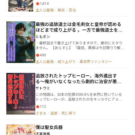
1,814
た。 数ヶ月後、謎の人物の手により番組が再始動。だ
が、そこに映し出されたのは、もはや笑顔のバラエテ
主人公最強
/
無双
/
百合
ィではない――命を賭けた非情なデスゲームへと変貌して
いた。無数の参加者が次々と命を落とす中、視聴者の
最強の追放道士は金毛剣女と皇帝が認める
恐怖と興奮は頂点に達する。 そんな中、異世界ハルヴ
ァスから現れた黒猫の獣人「サヤカ」が参戦。鋭い爪
ほどまで成り上がる 。一方で最強道士を追
と狡猾な知恵を武器に、彼女は血と裏切りに塗れた戦
放した新当主は最悪な末路を辿る模様
ともボン
場へ飛び込む。この過酷なデスゲームに、新たな嵐が
・最終話まで書き上げてありますので、絶対にエタり
巻き起こる――！ 生きるか、死ぬか。全ては戦いの果てに
ません。 【あらすじ】 「龍信、貴様は今日限りで解雇
決まる。息をのむバトルロワイアルが、今、幕を開け
だ。この屋敷から出ていけ」 孫龍信（そん・りゅう
る！
490
しん）にそう告げたのは、先代当主の弟の孫笑山（そ
主人公最強
/
成り上がり
/
異世界ファンタジー
ん・しょうざん）だった。 数年前に先代当主とその
息子を盗賊団たちの魔の手から救った龍信は、自分の
名前と道士であること以外の記憶を無くしていたにも
追放されたトップヒーロー、海外進出す
かかわらず、大富豪の孫家の屋敷に食客として迎え入
る〜俺がいなくなったら劇的に治安が悪化
れられていた。 それは人柄だけでなく、常人をはる
かに超える武術の腕前ゆえにであった。 ところが先
するけど日本の皆さん大丈夫？〜
サトウミ
代当主とその息子が事故で亡くなったことにより、龍
この物語は、日本の犯罪の99.9%を未然に防いでいる
信はこの屋敷に置いておく理由は無いと新たに当主と
トップヒーローが、追放されたのをキッカケにアメリ
なった笑山に追放されてしまう。 その後、野良道士
カで一からヒーローとしてやり直す物語である。 人々
となった龍信は異国からきた金毛剣女ことアリシアと
112
が『異能』と呼ばれる特殊能力が使える世界。 世界各
出会うことで人生が一変する。 とある目的のために
ざまぁ
/
追放
/
死に戻り
国では、異能を使って世界の平和を守る『ヒーロー』
この華秦国へとやってきたアリシア。 そんなアリシ
と呼ばれる人々が、治安維持のために今日も活躍して
アの道士としての試験に付き添ったりすることで、龍
いた。 日本のトップヒーロー『イレイサーマン』もそ
信はアリシアの正体やこの国に来た理由を知って感銘
僕は聖女兵器
の一人だったが、見た目も能力も地味なせいで国民人
を受け、その目的を達成させるために龍信はアリシア
気はゼロだった。 しかも人気の無さが間接的な原因と
不某逸馬
と一緒に旅をすることを決意する。 またアリシアと