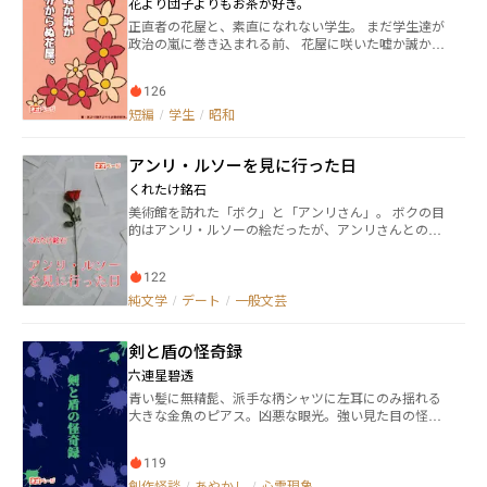
花より団子よりもお茶が好き。
マニュアルなるものを出してきて……。
正直者の花屋と、素直になれない学生。 まだ学生達が
政治の嵐に巻き込まれる前、 花屋に咲いた嘘か誠か分
からぬ恋の物語。 ぜひお立ち会いくださいませ。
126
短編
/
学生
/
昭和
アンリ・ルソーを見に行った日
くれたけ銘石
美術館を訪れた「ボク」と「アンリさん」。 ボクの目
的はアンリ・ルソーの絵だったが、アンリさんとの何
気ない会話や時間が、ボクにとって何より大切だっ
た。 ルソーの生き方に思いを馳せながら、ボクはアン
122
リさんの手を握る。 これは、孤独の中に小さな希望を
見出した、かつてのボクの日記である。
純文学
/
デート
/
一般文芸
剣と盾の怪奇録
六連星碧透
青い髪に無精髭、派手な柄シャツに左耳にのみ揺れる
大きな金魚のピアス。凶悪な眼光。強い見た目の怪し
い叔父さんこと御剣弥命(みつるぎみこと)と、冷静な
その甥の盾護旭(たてもりあさひ)。旭の祖父の死をき
119
っかけに出会った二人が紡ぐ、怪しい話の数々。これ
はそれらの忘備録です。
創作怪談
/
あやかし
/
心霊現象