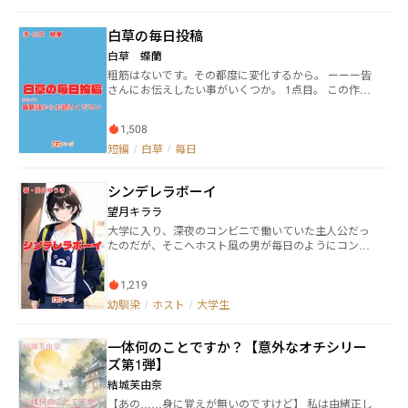
りとして宇宙ステーションを乗っ取った。乗組員たち
きなり公衆電話が鳴り出して、主人公に奇妙な暗合め
知り合いのバーで披露させてもらえることになってい
の取った起死回生の行動とは･･････。 第十三話 魔界
いたことを叔父に伝えるよう指示をしてくるのであっ
る。しかし、窓を開けて家で練習をするとなると、さ
から魔物が現われた。魔物を退治できるのは人型戦闘
白草の毎日投稿
た。 第十三話 病弱の四歳の瑠璃が最後に神様にお願
すがに音が漏れる。周りの住宅も少なく、右隣は空き
兵器NE２８だけだ。しかしそれを唯一操縦できる乗組
いしたのは
家。問題は左隣のお家だけ。 確か一人暮らしの男性の
白草 蝶蘭
員が死んでしまった。代わりに双子の弟をパイロット
はず。しかし、姿を見たことはない。 もしかして誰も
に任命したのだが･･････ 第十四話 のぞきの現行犯の
粗筋はないです。その都度に変化するから。 ーーー皆
住んでない？ そしたら、何も気にせずにクラリネット
取り調べが始まった。その男の証言では、自分は未来
さんにお伝えしたい事がいくつか。 1点目。 この作品
が吹ける。 そう思って、勇気を出してチャイムを鳴ら
人だと言う。 第十五話 手乗り象が欲しくてミニチュ
は1章ごとに完結させます。 正直文章につたない点が
したのに…… 「可愛いですね、想乃さん」 「想乃さん
アにする装置を開発した主人公。ある日観光バスが自
沢山あると思うので『最新話』から読む事をお勧めし
の音色には、惹かれるものがあったのも事実ですし」
1,508
分の家を取り囲み･･････ 第十六話 UFOは本当にいる
ます。 2点目。 感想どんどんお待ちしております。 感
「本当に可愛いと思ったから言っているだけですの
のか。教授と学生の討論は続く。 第十七話 植物の言
想下さった方の作品はなるべく読みに行きます！ 3点
短編
/
白草
/
毎日
で」 隣の家の住民は、天才クラリネット演奏者でし
葉を翻訳できる機械を開発した。 第十八話 ～
目。 この小説のお題は「お題.com」さんからお借りし
た。 【登場人物】 大原 想乃[おおはら その]・・・26
ております。 お題.comさんに感謝を。 また、ネオペー
歳。普通の会社員。趣味はクラリネット演奏。優しく
シンデレラボーイ
ジさんにも感謝を
て、案外大胆な性格。 × 宇多川 凛也[うだがわ りん
望月キララ
や]・・・27歳。有名クラリネット演奏者。想乃をから
かうのが好き。 【作者に音楽知識はありません。恋愛
大学に入り、深夜のコンビニで働いていた主人公だっ
小説として楽しんで頂ければ幸いです】
たのだが、そこへホスト風の男が毎日のようにコンビ
ニに来るようになった。常連っていうだけあって、次
第に話すように、すると幼馴染だったっていうことが
1,219
判明。そこから再び二人は……。
幼馴染
/
ホスト
/
大学生
一体何のことですか？【意外なオチシリー
ズ第1弾】
結城芙由奈
【あの……身に覚えが無いのですけど】 私は由緒正し