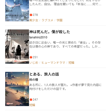
したんだ、自分。 理由を聞いても『本当に……何でも
ないから』って、絶対大丈夫じゃないよな！？ ※カク
ヨムにも投稿しています。
278
美少女
/
ラブコメ
/
学園
神は死んだ。僕が殺した
tanahiro2010
幼き日に出会い、唯一の光と崇めた「彼女」。その存
在は僕の心の神であり、すべての希望だった。しか
し、いつしか彼女は冷酷な裏切り者へと変わり、僕の
心は深い傷を負う。絶望の淵で、僕は信じることをや
251
め、神への叛逆を決意する。だが、その行動はまた新
たな痛みを生み、僕は自らの手で希望を葬ることにな
いじめ
/
ヒューマンドラマ
/
短編
る。 壊れた世界の中で、僕の最後の懺悔を聞いてくれ
ーー
とある、旅人の話
柿の種
ある所に、1人の旅人が居た。 ※作者が夢で見た内容に
肉付けをしただけの話です。
247
短編