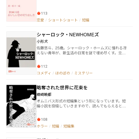
113
恋愛
/
ショートショート
/
短編
シャーロック・NEWHOMEズ
小形犬
佐藤悠斗、25歳。シャーロック・ホームズに憧れる冴
えない青年が、新生活の日常を謎で埋め尽くす。立ち
ふさがる謎をホームズ的推理で解決できるのか。
112
コメディ
/
ほのぼの
/
ミステリー
略奪された世界に花束を
綾崎暁都
オムニバス形式の短編集という形になっています。短
編小説を投稿していきますので、読んでもらえると嬉
しいです。
108
ホラー
/
短編
/
短編集