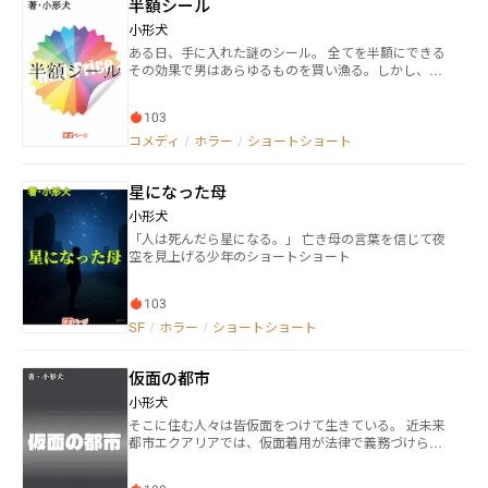
半額シール
小形犬
ある日、手に入れた謎のシール。 全てを半額にできる
その効果で男はあらゆるものを買い漁る。しかし、そ
れが自分にくっついてしまい…ブラックユーモアたっ
ぷりの風刺ホラー
103
コメディ
/
ホラー
/
ショートショート
星になった母
小形犬
「人は死んだら星になる。」 亡き母の言葉を信じて夜
空を見上げる少年のショートショート
103
SF
/
ホラー
/
ショートショート
仮面の都市
小形犬
そこに住む人々は皆仮面をつけて生きている。 近未来
都市エクアリアでは、仮面着用が法律で義務づけら
れ、素顔は禁忌。仮面デザイナーのレイは、建国記念
日の『解放の日』に素顔を晒す。