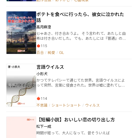
ポテトを食べに行ったら、彼女に泣かれた
話
高月麻澄
――じゃあさ、付き合おうよ。 そう言われて、あたしと由
希は付き合いだした。 でも、あたしには『普通』の女
の子だと思っていた由希の気持ちがどこまで本気なの
115
かが、わからなくて。 ――あたしの『好き』と由希の『好
百合
/
純愛
/
GL
き』は、本当に同じなんだろうか。 ーーーーーーーー
ーーーーーーーーーーーー 全１０話の百合短編です。
カクヨム、なろう、pixiv、Talesにも掲載しています。
言語ウイルス
小形犬
かつてテレパシーで通じてた世界。言語ウイルスによ
って突然、言葉に侵食された。世界は嘘に塗れてしま
ったのか、それとも⋯
114
不思議
/
ショートショート
/
ウィルス
【短編小説】おいしい恋の切り出し方
松下一成
時間が経って、大人になって、昔そういえば