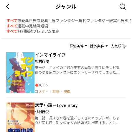
ジャンル
すべて
恋愛
異世界恋愛
異世界ファンタジー
現代ファンタジー
現実世界
BL
すべて
連載中
完結済
短編
すべて
無料
購読
プレミアム限定
詳細条件
除外条件
人気順
インマイライフ
杉村行俊
第一話 主人公の主婦が実家の母親に勝手にテレビ番
組の愛妻家コンテストにエントリーされてしまった。
次々と紹介されるすばらしい愛妻家たち。こんなこと
ならもっとちゃんとしておけばよかった・・・と後悔
8,336
する。 第二話 妻が宝くじの当たりやすいひとの特徴
記事が夫にマッチしていることを教えた。それからし
コメディ
/
爽快
/
短編
ばらくして、夫の素行が妙におかしくなったことに気
づく。 第三話 主人公は母のすすめで舞妓になるた
恋愛小説－Love Story
め、置屋に弟子入りすることになった。苦しい修行の
末、ようやく舞妓になることができたのだがすぐに実
杉村行俊
家に帰されてしまうことになった。意気消沈した親娘
第一話 長すぎた春を過ごしてきたカップルが、ちょ
は・・・。 第四話 主人公は雑誌の取材のためフラン
うど同じ日に別々の友人の結婚式に出席することにな
ス人シェフの家を訪ねる。和食器と洋食器の違いを教
った。そこで訊いた話によると、もし引き出物がお互
えてもらうためだ。ところが最後にとんでもない理由
いバウムクーヘンだったとしたらそのカップルは別れ