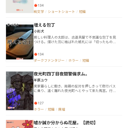
の静かな瞳が真実を突きつける。
134
純文学
/
ショートショート
/
短編
増える包丁
小形犬
貧しい料理人の太郎は、古道具屋で不思議な包丁を見
つける。煤けた刃に結ばれた紙札には「切ったものを
増やす」と記されていた。半信半疑で買った彼は、店
で食材を切ってみることに。すると、驚くべき現象が
134
起きる。切った片方がみるみる元通りに再生し、食材
は決して減らないのだ！ これで貧乏暮らしから脱出で
ダークファンタジー
/
ホラー
/
短編
きると喜ぶ太郎だったが…
夜光町四丁目夜間警備求ム。
羊原ユウ
実家暮らしに飽き、両親の反対を押しきって夜行バス
に乗り、遠く離れた夜光町へとやって来た馬宮。行く
あても仕事も何もない馬宮は偶然、インターネットの
アルバイト募集の中に「夜光町四丁目夜間警備求
127
ム。」とだけ書かれた奇妙な募集を見つける。 仕事の
内容を確認し５日間で100万円という破格の報酬に目
ホラー
/
短編
/
廃墟
がくらんだ馬宮がアルバイト先の工場に連絡を取る
と、担当者からは即採用。「今夜の見回りを手伝って
嘘か誠か分からぬ花屋。【読切】
ほしいので今からこちらにこれますか？」と言われた
馬宮が向かうと出迎えた担当者の仁礼野は夜間警備の