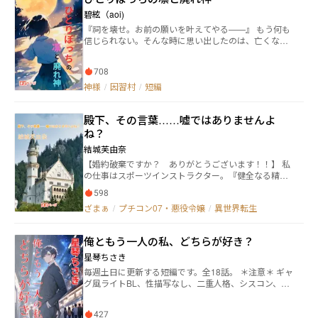
碧絃（aoi)
『祠を壊せ。お前の願いを叶えてやる——』 もう何も
信じられない。そんな時に思い出したのは、亡くなっ
たおばあちゃんから聞いた話だった。 「今は誰も住ん
でいない山向こうの村には、願いを叶えてくれる神様
708
がいる」 本当かどうかはわからないけれど……と思い
ながら、凛は山の中へ向かって歩き出す——。
神様
/
因習村
/
短編
殿下、その言葉……嘘ではありませんよ
ね？
結城芙由奈
【婚約破棄ですか？ ありがとうございます！！】 私
の仕事はスポーツインストラクター。『健全なる精神
は、健全なる身体に宿る』をモットーに生徒様達に指
598
導をしていた。ある日のこと、仕事帰りに元カレから
ざまぁ
/
プチコン07・悪役令嬢
/
異世界転生
復縁を迫られた私。拒絶したところ、逆上した元カレ
に刃物で刺されてそのまま意識を失ってしまった。 次
に目覚めると、私は貴族令嬢として転生していた。そ
俺ともう一人の私、どちらが好き？
して驚くべきことに、美的感覚が私の美意識と全く真
逆な世界だったのだ――
星琴ちさき
毎週土日に更新する短編です。全18話。 ＊注意＊ ギャ
グ風ライトBL、性描写なし、二重人格、シスコン、引
きこもり、女装 もとの名は『俺ともう一人の私、どち
らが好き？』 ―――――― ゲームデザインナーの大介
427
が妹を騙した悪質ホストだと勘違いした悠治、復讐目