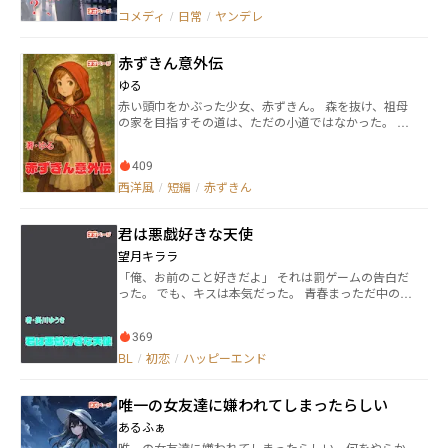
的で大介を原型にエロ小説を書いた。 さらに、悪質プ
コメディ
/
日常
/
ヤンデレ
ロモーションをかけて、その小説を人気ものにした。
リアルに迷惑をかけられた大介は小説の著者を調べ、
赤ずきん意外伝
名誉回復を要求しに悠治の家に殺到。 そこから、まさ
かの二重人格の悠治に迷惑の沼に引きずられた……
ゆる
赤い頭巾をかぶった少女、赤ずきん。 森を抜け、祖母
の家を目指すその道は、ただの小道ではなかった。 そ
こで彼女を待つのは――静かに潜む影と、彼女自身の運
命。 家族に見守られながら歩み出した赤ずきんが辿り
409
着くのは、優しい童話か、それとも別の物語か。 古き
物語を新たに描き出す、異色の「赤ずきん外伝」。
西洋風
/
短編
/
赤ずきん
君は悪戯好きな天使
望月キララ
「俺、お前のこと好きだよ」 それは罰ゲームの告白だ
った。 でも、キスは――本気だった。 青春まっただ中の男
子高校生ふたりが、 嘘と本音の間で揺れる、ひと夏の
初恋物語。 約5000字の短編BL。
369
BL
/
初恋
/
ハッピーエンド
唯一の女友達に嫌われてしまったらしい
あるふぁ
唯一の女友達に嫌われてしまったらしい。何をやらか