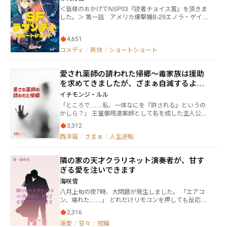
いようなことが起きるような気がして躊躇をしている
いに間違った相手からバレンタインのチョコを貰って
＜皆様のおかげでNSP03『読者チョイス賞』を頂きま
となにも知らない娘が開けてしまう。 第四話 京都在
しまう。それを交換する姿を別の女子に目撃されてし
した。＞ 第一話 アメリカ爆撃機B-29エノラ・ゲイが
住の主人公は彼女を連れて京都大文字焼きを観に行
ままう。 第十三話 ホワイトデーで彼女たちと距離を
広島に原爆を投下しようとしていた。そこへ未来から
く。するとふたりの魂が天高く昇っていく。主人公は
おくために恋の達人に対応を相談する。 第十四話 交
見学のためにタイムマシンがやって来る。 第二話 宇
彼女のために大文字焼きにまつわる言い伝えを実践す
4,651
番にいたずら電話を掛けてくる女性に恋をしてしまっ
宙飛行士が宇宙で不思議な音を聴いたという。指令室
る。 第五話 主婦美波は退屈な日々を送っていた。あ
た巡査の物語。 第十五話 彼女に浮気と勘違いされて
の室長は頑なにそれを否定するのだった。 第三話 富
コメディ
/
爽快
/
ショートショート
る日偶然学生時代の手紙を見つけ、面白半分で自分あ
しまった主人公のサプライズとは。 第十六話 上から
士山が噴火した。孤児として育てられた美しい妹が噴
てに手紙を書いてみた。すると過去の自分から返事が
読んでも下から読んでも同じになる回文カップルが遠
火を鎮めるために富士山に登りたいと言い出した。 第
来たのだった。 第六話 ホームセンターにペットを買
愛され薬師の請われた帰郷～毒家族は援助
距離恋愛になってしまった。悩んだ末別れを決意した
四話 駅のお弁当屋の夫婦の前に、未来から孫がやっ
いに来ていた母と娘。娘が一匹の猫を見つけた。娘に
その時･･･。
てきた。タイムマシンを使って原料の買い付けをしろ
を求めてきましたが、ざまぁ自滅するよう
だけその猫の話している言葉が聞こえたからだ。レイ
というのだ。ただし歴史を塗り替えてはいけないとい
です～
は母親に駄々をこねてその猫を買ってもらった。 第七
イチモンジ・ルル
う。悩んだあげく店主はある方法を考えつく。 第五
話 夜中の岸壁で女を乗せたタクシー。無口なその女
「ところで……私、一体なにを『許される』というの
話 女性秘書型AIロボットQR104号が配属された。翌
性を家まで送り届けたのだったが･･･ 第八話 暗黒異
かしら？」 王室御用達薬師として名を成した主人公カ
日主人公はロボットにみゆきと言う名前をつけて得意
次元世界が世界を飲みこもうとしていた。しかし何も
リヨンのもとに、「許してやる」の手紙が届く。 かつ
先回りをすることにしたのだが･･･。 第六話 ユピは
知らない主人公は、車に愛犬を乗せて遅刻しそうな会
3,312
て自分を追い出した父たちが、今さら援助を求めてき
夏休みの宿題に太陽系水槽セットで地球をつくってい
社に向かったのだった。 第九話 亜理寿はハロウィン
西洋風
/
ざまぁ
/
人生逆転
たのだ。 ──６年前。 伯爵令嬢だった主人公カリヨン
たがいつも失敗する。その様子を観察していた少女も
の日に姉の家を訪ねているのが習慣だった。しかし義
は家出した。 自分の真似をする妹に地位を奪われ、誇
また悩んでいた。 第七話 お掃除ロボットは献身的に
理の兄はそんな義妹をおいていつも外に遊びに行って
りも愛も踏みにじられた少女が持ち出したのは、母の
働く優秀な未来掃除機だ。ただし彼には最近感慨深く
しまうのだった。 第十話 プロゴルファーのトムはゴ
隣の家の天才クラリネット演奏者が、甘す
形見と秘密のノートだけ。 カリヨンは静かに受けて立
思うことがあった。 第八話 ウルトラマンは事故を起
ルフ場の池で神さまと出逢う。神様はトムにどんなパ
ぎる愛を注いできます
つ。 隣には、彼女の光を信じて笑う男がいた。 鏡に映
こして地球を専門に救うことになる。 第九話 絵麻は
ットでも入れることができる金のパターを授ける。た
る自分を、好きになれるようでありたい。 これは、虐
ロボットと一緒にエレベーターに乗っていた。ところ
海咲雪
だしそれを使うと必ずひとつ大切なものが失われてし
げられた少女が、美しく、優しく、そして誇り高く成
がエレベーターは最上階でとまらずにを突っ切ってし
まう。 第十一話 主人公の主婦は毎年ひとりで自分へ
八月上旬の夜7時、大問題が発生しました。 「エアコ
長する物語。 ネオページ初投稿です。 他サイトにも投
まった。 第十話 エイリアンが地球を侵略しにやって
のご褒美としてとっておきのワインで乾杯する。そこ
ン、壊れた……」 どれだけリモコンを押しても反応が
稿しています。 八千字弱。全10話（文字数少なめ）。
きた。そのとき宇宙人が見たものとは･･････ 第十一
へ王国からの使いが現われて、実はあなたはさる王国
ない。 「クラリネット、どこで弾こう……」 いつも仕
予約投稿の練習も兼ねて、1日1～3回投稿し、2025年6
話 エイリアンがまた地球侵略にやってきた。ところ
2,316
の姫君なのだと告げられる。 第十二話 主人公は好き
事終わりに家の防音室で練習していた。趣味と言え
月17日(火曜日）完結予定です。
が･･････。 第十二話 エイリアンは地球侵略の足がか
な彼女に公衆電話で電話をかけようとする。するとい
溺愛
/
甘々
/
短編
ど、3年以上続けている趣味。 丁度二週間後に近くの