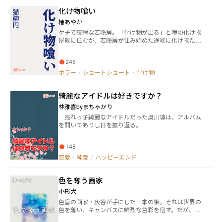
化け物喰い
椿あやか
ケチで狡猾な若隠居。「化け物が出る」と噂の化け物
屋敷に住むが、若隠居が住み始めた途端に化け物たち
は居なくなり……！？
246
ホラー
/
ショートショート
/
化け物
綺麗なアイドルは好きですか？
林雅喜byまちゃかり
売れっ子綺麗なアイドルだった奥川凛は、アルバム
を開いてありし日を振り返る。
148
恋愛
/
純愛
/
ハッピーエンド
色を奪う画家
小形犬
色盲の画家・灰谷が手にした一本の筆。それは世界の
色を奪い、キャンバスに鮮烈な色彩を宿す。だが、街
から色が消え、人々の記憶が薄れるとき、少年・蒼太