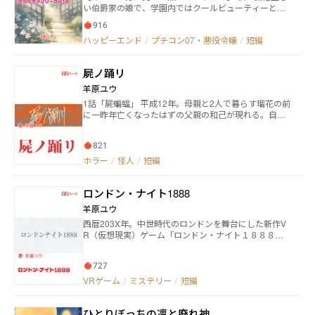
い伯爵家の娘で、学園内ではクールビューティーと呼
ばれている。基本的に群れるのは嫌いで、1人の時間を
916
こよなく愛している。ある日、私は見慣れない女子生
ハッピーエンド
/
プチコン07・悪役令嬢
/
短編
徒に「彼に手を出さないで！」と言いがかりをつけら
れる。その話、全く身に覚えが無いのですけど……？
＊短編です。あっさり終わります
屍ノ踊リ
羊原ユウ
1話「屍蝙蝠」 平成12年。母親と2人で暮らす瑠花の前
に一昨年亡くなったはずの父親の和己が現れる。自分
は生き返ったのだと告げた和己は瑠花に「屍人を知っ
ているか」と尋ねるが…。 2話「屍人対屍人」 同じ屍
821
人である紘子と対峙した屍蝙蝠は負傷し逃走する。取
り逃がした紘子は麻倉と一緒に行方を追うが…。 3話
ホラー
/
怪人
/
短編
「骸」 廃アパートの一室に逃げこむ屍蝙蝠。そこに現
れた骸(がい)という男は「早くここから出たほうがい
ロンドン・ナイト1888
い」と警告するが…。 4話「紘子と麻倉」 紘子と麻倉
から逃走を続ける屍蝙蝠。追う2人は廃アパートにたど
羊原ユウ
り着くがそこにはもうひとつ屍人の臭いが残ってい
西暦203X年。中世時代のロンドンを舞台にした新作V
て…。 5話「屍ノ提案」 屍蝙蝠の行方を追う紘子と麻
R（仮想現実）ゲーム「ロンドン・ナイト１８８８」
倉。しかし足取りはつかめない。2人の前に突然姿を現
が稼働開始。しかし、稼働して数日も経たないうちに
した骸。彼は「どうしても知りたければ居場所を教え
プレイ中のユーザーが死亡するという怪事件が発生し
る」と言うが…。 EXTRA 屍ノ始マリ 和己と骸。紘子
727
てしまいサービスは即終了 開発元から原因を調べてほ
と麻倉。全ての始まり この物語はフィクションです。
しいと依頼され、警察のサイバー犯罪対策課で働くグ
VRゲーム
/
ミステリー
/
短編
実在する人物・団体とは一切関係ありません。さらに
レイはこのゲームに詳しいという少年少女たちと一緒
法律・法令に反する行為を容認・推奨するものではあ
に事件の調査を始めるが…。
りません。
ひとりぼっちの凛と廃れ神