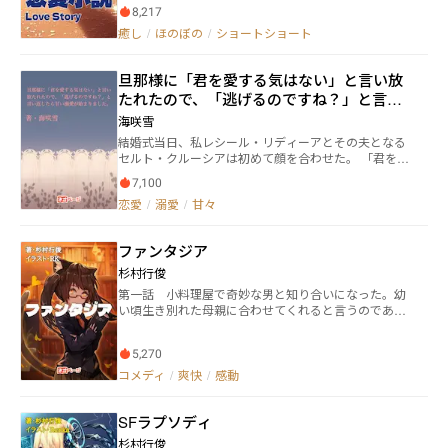
をきかされることになる。 第五話 真は世界チャンプ
8,217
る運命だという。最後に主人公が取った行動と
を夢見るボクサーだ。練習のため恋人の千鶴と会えな
は・・・。 第二話 大工の同級生とつき合うようにな
癒し
/
ほのぼの
/
ショートショート
い日々が続いていた。だから千鶴は軽い気持ちでボク
った主人公。彼の分かりづらい性格に愛想をつかしな
シングジムの練習生なることにしたのだった。 第六
がらも惹かれていってしまう。 第三話 主人公は中学
話 娘の七つのお祝いに天神さまにお札を収めに行っ
旦那様に「君を愛する気はない」と言い放
の女教師。担任クラスのにひとりの問題児がいた。そ
た親子は、途中気味の悪いお婆さんに出逢う。 第七
んなある日、主人公が不良達に絡まれて。 第四話 高
たれたので、「逃げるのですね？」と言い
話 新しい試み。落語で漫才をやってみた。 第八話
校の仲良しグループが花火大会に集まった。人混みの
返したら甘い溺愛が始まりました。
主人公はネットゲームの世界でヒロインを演じてき
海咲雪
中、彼の手を取って助けてくれたのはクラスメイトの
た。そんなある日オフ会にどうしても出席しなければ
結婚式当日、私レシール・リディーアとその夫となる
織江だった。 第五話 あこがれの図書館司書に本を紹
ならなくなる。そこで彼女に頼み込んで主人公になり
セルト・クルーシアは初めて顔を合わせた。 「君を愛
介してもらえることになった。何気なくそれらの本の
すまして出席してもらうことにしたのだが･･････。 第
する気はない」 そう旦那様に言い放たれても涙もこぼ
題名をつなげてみるとある言葉が浮かび上がってくる
九話 ふたつの部署に所属する新入社員の主人公は個
7,100
れなければ、悲しくもなかった。 だからハッキリと私
のだった。 第六話 小学校にサーカス団の少女が転校
性的なふたりの上司に翻弄される。 第十話 本日のコ
恋愛
/
溺愛
/
甘々
は述べた。たった一文を。 「逃げるのですね？」 誰が
してきた。恋に堕ちた主人公は将来サーカス団に入団
ーヒーで使われている豆をクイズ形式てにしている喫
どう見ても不敬だが、今は夫と二人きり。 「レシール
することを誓う。高校を卒業して訪ねるてみるとそこ
茶店。マスターはある日コーヒー通のお客にちょっと
と向き合って私に何の得がある？」 「可愛い妻がなび
に少女の姿はなく・・・。 第七話 偶然見つけたカク
した悪戯をすることを思いつく。 第十一話 北方領土
ファンタジア
くかもしれませんわよ？」 「レシール・リディーア、
テルバーで亡き妻の思い出のカクテルを作って貰い堪
でラーメン屋を営む主人公は、ある日隊と逸れたロシ
覚悟していろ」 それは甘い溺愛生活の始まりの言葉。
能した。翌日その店に行ってみるとその店はすでに閉
杉村行俊
ア兵にラーメンを奢った。 第十二話 家族写真に見知
[登場人物] レシール・リディーア・・・リディーア公
店してしまっていた。 第八話 鼻が低くて悩んでいる
らぬ人間が写っていた。よくよく訊いてみた
第一話 小料理屋で奇妙な男と知り合いになった。幼
爵家長女。 × セルト・クルーシア・・・クルーシア
主人公が整形美容で鼻を高くした。翌日登校すると、
ら･･････。 第十三話 主人公はOLになって笑顔をつく
い頃生き別れた母親に合わせてくれると言うのであ
公爵家長男。
周囲の反応が微妙に変化する。とくに彼氏の反応がい
る研修を受ける。 第十四話 仕事一筋でがんばってき
る。酔っぱいのジョークだと受け流していると、翌日
まひとつだった。 第九話 読書家の主人公は時々同じ
た主人公は永年勤続で会社から休暇をもらうが、どう
その男が現われて・・・。 第二話 気がつくと肩に天
本を購入してしまうという失態を犯してしまう。ある
5,270
暇をつぶしていいのか分からず･･････。 第十五話 主
使がいた。天使はいつも適切なアドバイスをしてくれ
日同じような女性を書店でみかけて声を掛け
人公は妻からクリスマスツリーがもらえるクイズに参
る。好きな女性が二人現われた。どちらを奥さんにす
コメディ
/
爽快
/
感動
て・・・。 第十話 彼と別れる決心をした主人公は、
加させられる。 第十六話 主人公は涙ぐましい努力を
るか迷っていたが天使のアドバイスは意外なものだっ
別れの印にハンカチーフを渡すことにする。ところが
して禁煙を成功させる。 第十七話 現代サッカーはデ
た。 第三話 銀婚式を迎えた夫婦は記念に海外ミステ
彼の反応は予想外のものだった。 第十一話 バイトの
SFラプソディ
ータを駆使していた。 第十八話･･････
リーツアーに参加する。最後に玉手箱のようなものを
後輩が熱い眼差しでクリスマスの予定を訊いてきた。
持たされて帰ってきたが、これを開けるととんでもな
杉村行俊
これはチャンス。 第十二話 女子たちの手違いでお互