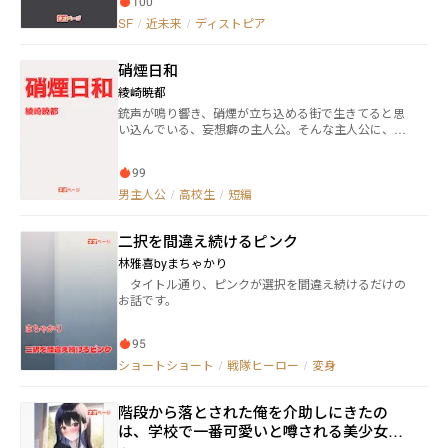
100
SF
/
近未来
/
ディストピア
硝煙日和
綾崎暁都
銃声が鳴り響き、硝煙が立ち込める街で生きてると思
い込んでいる、妄想癖の主人公。そんな主人公に、周
囲の目は冷たく、学校でも孤立していた。そんな毎日
を今日も送って、無事家に帰るはずだったのだ
99
が……。 ※他サイトにも投稿しています。
男主人公
/
高校生
/
短編
二択を間違え続けるピンク
林雅喜byまちゃかり
タイトル通り、ピンクが選択を間違え続けるだけの
お話です。
95
ショートショート
/
戦隊ヒーロー
/
変身
階段から落とされた俺を介助しにきたの
は、学校で一番可愛いと噂される美少女だ