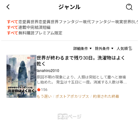
ジャンル
すべて
恋愛
異世界恋愛
異世界ファンタジー
現代ファンタジー
現実世界
BL
すべて
連載中
完結済
短編
すべて
無料
購読
プレミアム限定
詳細条件
除外条件
人気順
世界が終わるまで残り30日。洗濯物はよく
乾く
tanahiro2010
原因不明の現象により、人類は突如として塵へと崩壊
し始めた。 発生は十五日に一度。消滅する人数は等比
数列的に増加し、復活も対策も存在しない。 科学者た
156
ちの解析の末に導き出された結論は、あまりに非合理
もう遅い
/
ポストアポカリプス
/
約束された終幕
的なものだった――人類は、神の怒りを買ったのだ。 元研
究者であり、その対策チームのリーダーだった「僕」
は、人類滅亡まで残された一ヶ月を前に、研究の継続
をやめる決断をする。 抗えない未来を理解したとき、
世界を救う使命も、意味を求める努力も、すべてが静
かに色褪せた。 なぜか与えられた郊外の一軒家で、僕
はただ日々を過ごす。 洗濯をし、空を見上げ、減って
いく人々と街の気配を観測する。 暴動も祈りも絶望
も、遠くで起きているだけだ。 世界は確実に終わりへ