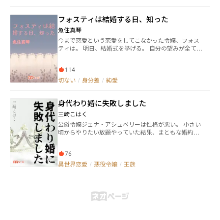
た……。※SF（理論無）の結婚ドタバタ劇です。
の領地で、ビオラは幸せを手にしていく。
フォスティは結婚する日、知った
魚住真琴
今まで恋愛という恋愛をしてこなかった令嬢、フォス
ティは。 明日、結婚式を挙げる。 自分の望みが全て叶
う結婚がいよいよ明日ということに先日まで喜んでい
たフォスティは、いよいよ明日となった今日妙に憂鬱
114
な気持ちとなっていた。 その理由が自分でもわから
ず、フォスティは思い出の場所に腰かけた。 自分の旦
切ない
/
身分差
/
純愛
那様となる素敵な男性のことを思った後、いくつかの
思い出が過り微笑みを零したフォスティは、気づく。
身代わり婚に失敗しました
自分の気づかなかった本当の気持ちに
三崎こはく
公爵令嬢ジェナ・アシュベリーは性格が悪い。 小さい
頃からやりたい放題やっていた結果、まともな婚約が
叶わず、性悪王子イーサン・ブライトンと婚約させら
れてしまった。 17歳を迎えたある日、ジェナは考え
76
た。「イーサンと結婚するのは絶対に嫌、もっと素敵
な人と結婚するにはどうしたらいいかしら？」 そこで
異世界恋愛
/
悪役令嬢
/
王族
思いついた秘策を実行に移すのだが――？