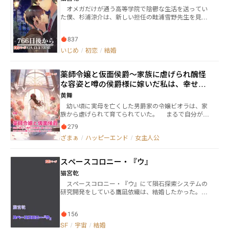
オメガだけが通う高等学院で陰鬱な生活を送ってい
た僕、杉浦涼介は、新しい担任の畦浦雪野先生を見た
瞬間に、無性に惹きつけられる。卒業式の日に、告白
すると、二年後にも気持ちが変わっていなかったらも
837
う一度言うようにと先生が笑った。そうして卒業から
二年後、僕は先生と再会する。※独自設定を含む、現代
いじめ
/
初恋
/
結婚
×オメガバース×ボーイズラブです。高等部時代の初恋
の記憶と、その後大学生になってからの先生との恋の
薬師令嬢と仮面侯爵〜家族に虐げられ醜怪
お話です。
な容姿と噂の侯爵様に嫁いだ私は、幸せで
自由で愛される日々を過ごしています
黄舞
幼い頃に実母を亡くした男爵家の令嬢ビオラは、家
族から虐げられて育てられていた。 まるで自分がこ
の家の長女だとばかりに横柄に振る舞う、継母の連れ
279
子でビオラの妹フルート。 フルートを甘やかし、ビ
ざまぁ
/
ハッピーエンド
/
女主人公
オラには些細なことでも暴力を振るう実父、デミヌエ
男爵。 貴族の令嬢として適齢期になっても社交界に
一度も出ることなく、屋敷の中で時間を過ごすビオラ
スペースコロニー・『ウ』
には、亡き母の手記で知った薬作りだけが唯一の心の
拠り所だった。 そんな中、ビオラは突然【仮面侯
猫宮乾
爵】と悪名高いグラーベ侯爵の元へ嫁ぐことのなった
スペースコロニー・『ウ』にて隕石探索システムの
のだが…… 「ビオラ？ 仮面侯爵にお会い出来たら、
研究開発をしている鷹凪依織は、結婚したかった。愛
ぜひ仮面の中がどうだったのか教えてちょうだいね。
は不要だがSEXが巧いイケメンを求めて婚活パーティ
うふふ。とても恐ろしいという噂ですもの。私も一度
ーへ行き、須原降矢と出会う。多忙な依織は専業主夫
は見てみたいわぁ。あ、でも、触れてしまったら移る
156
のタチを求めており、降矢はそれにばっちり合致して
んでしょう？ おお、怖い。あははははは」 フルー
いるかと思って結婚したのだが……現実は厳しかっ
SF
/
宇宙
/
結婚
トの嘲りの言葉を受けながら、向かったグラーベ侯爵