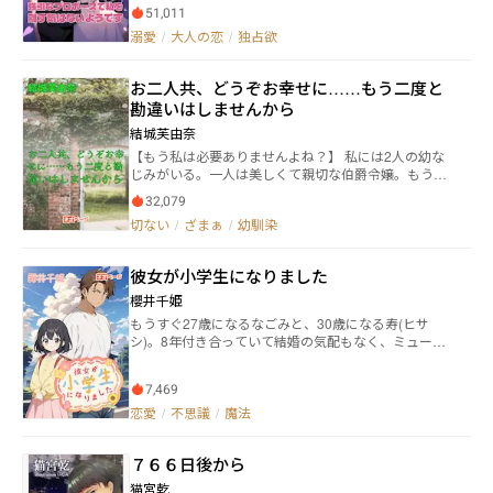
前から姿を消した。それから６年ぶりに再会した藤堂
51,011
は藤堂ブランド化粧品の社長になっていた！？結婚を
溺愛
/
大人の恋
/
独占欲
前提に交際した二人は４５階建てのタマワン最上階で
再び同棲を始める。千夏が知らない世界を藤堂は教
え、藤堂のスパダリ加減に沼っていく千夏。藤堂は千
お二人共、どうぞお幸せに……もう二度と
夏が好きすぎる故に溺愛を超える執着愛で毎日のよう
勘違いはしませんから
に愛を囁き続けた。 ◇ベリーズカフェ、アルファポリ
ス、小説家になろう、エブリスタにて同作品掲載中。
結城芙由奈
【もう私は必要ありませんよね？】 私には2人の幼な
じみがいる。一人は美しくて親切な伯爵令嬢。もう一
人は笑顔が素敵で穏やかな伯爵令息。 その一方、私は
32,079
貴族とは名ばかりのしがない男爵家出身だった。けれ
切ない
/
ざまぁ
/
幼馴染
ど2人は身分差に関係なく私に優しく接してくれるとて
も大切な存在であり、私は密かに彼に恋していた。 あ
る日のこと。病弱だった父が亡くなり、家を手放さな
彼女が小学生になりました
ければならない自体に陥る。幼い弟は父の知り合いに
引き取られることになったが、私は住む場所を失って
櫻井千姫
しまう。 そんな矢先、幼なじみの彼に「一生、面倒を
もうすぐ27歳になるなごみと、30歳になる寿(ヒサ
みてあげるから家においで」と声をかけられた。まる
シ)。8年付き合っていて結婚の気配もなく、ミュージ
で夢のような誘いに、私は喜んで彼の元へ身を寄せる
シャンの夢を諦めてから腑抜けた大人になってしまっ
ことになったのだが―― ※途中まで鬱展開続きます（注
た寿に辟易するなごみ。そんな中、アヤシゲな占い師
意）
7,469
に「なんでも願いが叶うパンドラの箱」を手渡され、
「寿がしっかりしますように」と願いをかけたら、7歳
恋愛
/
不思議
/
魔法
の小学一年生の姿になってしまった!?大人になるっ
て、どういうことだろう。子どもになってしまったな
７６６日後から
ごみと、大人になれない寿のラブストーリー。
猫宮乾