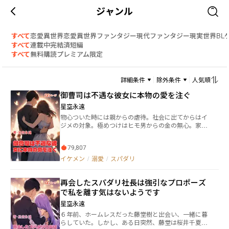
ジャンル
すべて
恋愛
異世界恋愛
異世界ファンタジー
現代ファンタジー
現実世界
BL
すべて
連載中
完結済
短編
すべて
無料
購読
プレミアム限定
詳細条件
除外条件
人気順
御曹司は不遇な彼女に本物の愛を注ぐ
星空永遠
物心ついた時には親からの虐待。社会に出てからはイ
ジメの対象。極めつけはヒモ男からの金の無心。家で
も会社でも居場所がない露川紫音は自ら命を捨てよう
とする。が、ある男によって命を救われる。それは神
79,807
宮寺グループの御曹司である神宮寺隼人だった。その
日から隼人と同棲することとなる。そして、ヒモ男で
イケメン
/
溺愛
/
スパダリ
ある五十嵐公孝とイジメっ子に復讐することになるの
だが……。 ◇ベリーズカフェ、小説家になろう、アル
再会したスパダリ社長は強引なプロポーズ
ファポリスにて同作品掲載中。
で私を離す気はないようです
星空永遠
６年前、ホームレスだった藤堂樹と出会い、一緒に暮
らしていた。しかし、ある日突然、藤堂は桜井千夏の