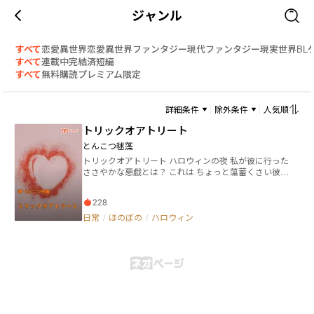
ジャンル
すべて
恋愛
異世界恋愛
異世界ファンタジー
現代ファンタジー
現実世界
BL
すべて
連載中
完結済
短編
すべて
無料
購読
プレミアム限定
詳細条件
除外条件
人気順
トリックオアトリート
とんこつ毬藻
トリックオアトリート ハロウィンの夜 私が彼に行った
ささやかな悪戯とは？ これは ちょっと薀蓄くさい彼と
甘い物が大好きな彼女の物語 ハッピーハロウィンとい
うことで、 昔他サイトにあげていたハロウィン恋愛短
228
編をそっとあげておきますね。 「蘊蓄彼氏と甘党彼
女」シリーズとして 昔書いた作品になります。
日常
/
ほのぼの
/
ハロウィン