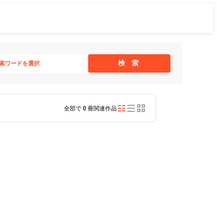
検 索
索ワードを選択
全部で
0
冊関連作品