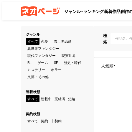
ジャンル
ランキング
新着作品
創作
ジャンル
検
すべて
恋愛
異世界恋愛
索
異世界ファンタジー
現代ファンタジー
現実世界
BL
ゲーム
SF
歴史・時代
人気順
ミステリー
ホラー
文芸・その他
連載状態
すべて
連載中
完結済
短編
契約状態
すべて
契約
非契約