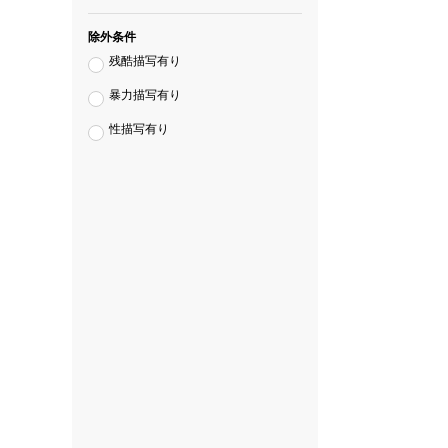
除外条件
残酷描写有り
暴力描写有り
性描写有り