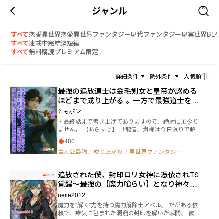
ジャンル
すべて
恋愛
異世界恋愛
異世界ファンタジー
現代ファンタジー
現実世界
BL
すべて
連載中
完結済
短編
すべて
無料
購読
プレミアム限定
詳細条件
除外条件
人気順
最強の追放道士は金毛剣女と皇帝が認める
ほどまで成り上がる 。一方で最強道士を追
放した新当主は最悪な末路を辿る模様
ともボン
・最終話まで書き上げてありますので、絶対にエタり
ません。 【あらすじ】 「龍信、貴様は今日限りで解雇
だ。この屋敷から出ていけ」 孫龍信（そん・りゅう
480
しん）にそう告げたのは、先代当主の弟の孫笑山（そ
主人公最強
/
成り上がり
/
異世界ファンタジー
ん・しょうざん）だった。 数年前に先代当主とその
息子を盗賊団たちの魔の手から救った龍信は、自分の
名前と道士であること以外の記憶を無くしていたにも
追放された僕、封印ロリ女神に憑依されTS
かかわらず、大富豪の孫家の屋敷に食客として迎え入
覚醒～最強の【魔力喰らい】となり神々の
れられていた。 それは人柄だけでなく、常人をはる
かに超える武術の腕前ゆえにであった。 ところが先
代理戦争にまで拡大する～
nene2012
代当主とその息子が事故で亡くなったことにより、龍
魔力を“解く”力を持つ魔力解除士アベル。 だがある依
信はこの屋敷に置いておく理由は無いと新たに当主と
頼で、瘴気に包まれた洞窟の封印を解いた瞬間、 彼の
なった笑山に追放されてしまう。 その後、野良道士