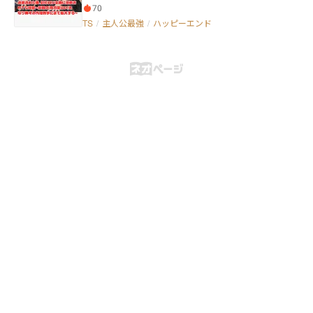
運命は一変する。 封印の中に眠っていたのは、古代魔
となった龍信は異国からきた金毛剣女ことアリシアと
70
法王国が封じた異界の存在――アジェ。 エーテルを糧に成
出会うことで人生が一変する。 とある目的のために
TS
/
主人公最強
/
ハッピーエンド
長する神的存在である彼女は、 復活と同時にアベルの
この華秦国へとやってきたアリシア。 そんなアリシ
魔力を吸収してしまう。 その結果、彼は力を失い、さ
アの道士としての試験に付き添ったりすることで、龍
らに肉体は変質。 仲間である『終焉の刃』から無能と
信はアリシアの正体やこの国に来た理由を知って感銘
蔑まれ、追放されてしまう。 雨の夜、絶望の中で聞こ
を受け、その目的を達成させるために龍信はアリシア
えた少女の声。 「あなたの力、私が返してあげる。そ
と一緒に旅をすることを決意する。 またアリシアと
の代わり、私に魔力を供給して」 こうしてアベルはア
出会ったことで龍信も自分の記憶を取り戻し、自分の
ジェと契約を結ぶ。 再び魔力解除の力を得た彼は、 裏
長剣が普通の剣ではないことと、自分自身もまた普通
切った仲間への復讐、そしてアジェが語る“世界の欠
の人間ではないことを思い出す。 そして龍信とアリ
陥”を修正するため旅に出る。 それはやがて、旧き神と
シアは旅先で薬士の春花も仲間に加え、様々な人間に
新しき神の代理戦争へと繋がる物語の始まりだった。
感謝されるような行動をする反面、悪意ある人間から
の妨害なども受けるが、それらの人物はすべて相応の
報いを受けることとなる。 笑山もまた同じだった。
それどころか自分の欲望のために龍信を屋敷から追
放した笑山は、落ちぶれるどころか人間として最悪の
末路を辿ることとなる。 一方の龍信はアリシアのこ
の国に来た目的に心から協力することで、巡り巡って
皇帝にすらも認められるほど成り上がっていく。 中
華風・追放ざまぁの最強冒険活劇、ここに大開
幕！！！