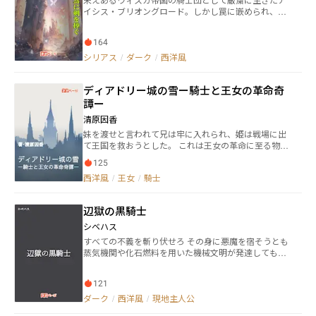
リサは学院に通い恋をした。 平民出身で騎士を目指す
イシス・ブリオングロード。しかし罠に嵌められ、皇
オグリットと出会い、恋に落ちる。だが姉が深い眠り
帝からの信頼をも失ってしまった。愛した帝国からの
についたため、教会に戻るため、オグリットに本当の
非難には耐えられない、と毒を飲む。しかし、目を覚
ことを言い出せないまま学院を去ってしまう。 そんな
164
ました彼女は過去に戻っていた。記憶に残る限りの
国は王太子と第三皇子エリーアスの後継者争いが激化
日々を再び進むうち、このままではまた死ぬ未来が待
シリアス
/
ダーク
/
西洋風
し、アリサに過酷な要求を突きつける。
っている。彼女は死の間際に友人から受けた『騎士で
さえなければ、違う人生があったでしょうに』という
ディアドリー城の雪ー騎士と王女の革命奇
言葉を胸に、新しい生き方を選ぶため騎士をやめる決
意をするのだが、現実は彼女に対して冷たく残酷で厳
譚ー
しい試練を与えようとしていた──────。
清原因香
妹を渡せと言われて兄は牢に入れられ、姫は戦場に出
て王国を救おうとした。 これは王女の革命に至る物
語。 1997年から開設の個人サイトに掲載している創作
125
です。 （6/16、痛恨のコピペミスを発見しました。第
西洋風
/
王女
/
騎士
一章に第11話を便宜上「10-1話」として追加しまし
た。） （カクヨムに併載しました。こちらでのコピペ
ミスを修正反映しているので、あちらは一話多く見え
辺獄の黒騎士
て話数は同じです）
シベハス
すべての不義を斬り伏せろ その身に悪魔を宿そうとも
蒸気機関や化石燃料を用いた機械文明が発達してもな
お、この世界では魔術は衰退することなく、教会もま
た絶対的な権威を失うことがなかった。 ある日、若き
121
騎士シオンは、騎士団分裂戦争の戦犯として異端審問
にかけられ、大罪を犯した騎士――黒騎士に認定される。
ダーク
/
西洋風
/
現地主人公
その判決から二年後、シオンの死刑執行日が訪れる