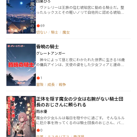
四葉ひろ
ヴァレリーは王族の住む琥珀宮に勤める騎士だ。整
ったルックスとその軽いノリで自他共に認める琥珀宮
イチのモテ男だ。 そんなある日、些細な痴話喧嘩に
よって廊下にうずくまる羽目になったヴァレリーに近
69
づいてくる足音があってーー。 年下騎士と事情を抱
えた魔術師の出会いの物語。 ※別サイトでも掲載して
切ない
/
騎士
/
魔女
います。
昏暁の騎士
グレートアンガー
神々によって昼と夜にわかたれた世界に生きる16歳
の傭兵アインは、天使の姿をした少女フィアと運命的
な出会いを果たす。 ふたりの生活は穏やかなものだ
ったが、フィアが夜の神にまつわる夢を見るようにな
1
ってから事態は一変。ディルグと名乗る謎の騎士が彼
女をさらってしまう。 アインはフィアを取り戻すた
冒険
/
成長
/
戦争
め、自分の出自や世界の謎、そしてディルグを差し向
けたというかつての師といったさまざまな運命に立ち
正体を隠す魔女の少女は右腕がない騎士団
向かっていく。
長のおじさんに頼られる
雨水優
魔女の少女ルルは毎日を穏やかに過ごす。 そんなルル
に厄介事を持ってくるのは騎士団長のおじさん、バル
ディスしかいない。 ルルはたった一つの魔法で厄介事
0
をおじさんと解決していく。 正体をおじさんにしか教
日常
/
ミステリアス
/
西洋風