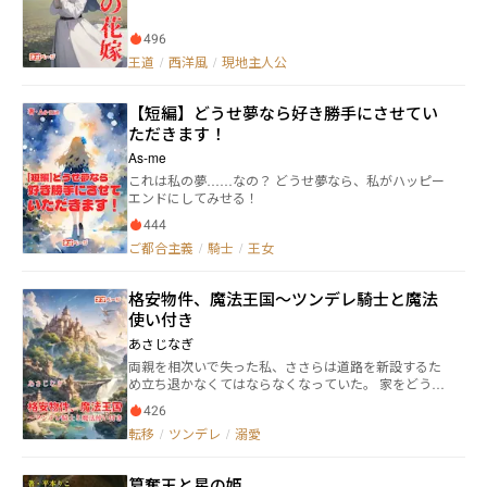
父親から託された獅子のマスクを被る。 ごつい籠手を
右腕に装着する。 パンツ一丁の姿でマントを翻す！ 英
496
雄の力を借りてクロードは恋人と共に災厄王に立ち向
かう……
王道
/
西洋風
/
現地主人公
【短編】どうせ夢なら好き勝手にさせてい
ただきます！
As-me
これは私の夢……なの？ どうせ夢なら、私がハッピー
エンドにしてみせる！
444
ご都合主義
/
騎士
/
王女
格安物件、魔法王国〜ツンデレ騎士と魔法
使い付き
あさじなぎ
両親を相次いで失った私、ささらは道路を新設するた
め立ち退かなくてはならなくなっていた。 家をどうし
よう…と悩んでスマホをみていたら、 「魔法王国、大
426
特価販売中！」 というポップアップ広告が出る いや魔
転移
/
ツンデレ
/
溺愛
法王国なんてある？ ないでしょ？ 疑いつつも物件情
報を見ていると、ファンタジー好きな私にはたまらな
い言葉が踊っていた 「魔法、家事をするゴーレム、空
簒奪王と星の姫