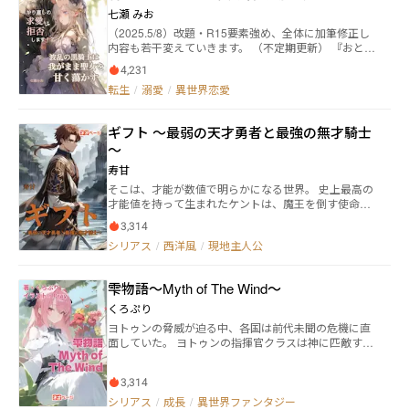
それは序章に過ぎず、故国であるリアンダール王国に
七瀬 みお
は、陰謀渦巻く「脅威」が襲いかかっていた。 ライア
（2025.5/8）改題・R15要素強め、全体に加筆修正し
ンとリリアは幾重にも張り巡らされた傾国の脅威の謎
内容も若干変えていきます。 （不定期更新） 『おとな
に、知略と剣と悪魔の力で挑んでいく。 リアンダール
しく私の妻になってくれれば、私もおまえの望みを叶
王国への「脅威」の正体とはなんなのか、そして悪魔
4,231
えてやる。』 ——《悪夢》によって知らされた悲劇と
に「魂」を売った騎士ライアンの命運は如何に。 これ
転生
/
溺愛
/
異世界恋愛
夫を死なせる未来を避けるため 強大な力を持ちながら
は悪魔との契約を通して「生きる」とは何なのかを問
も ユフィリアは聖都の中央大聖堂にて《無能なクズ聖
う、騎士と悪魔の物語。 ◆◇◆◇◆◇◆◇ はみだし騎
女》を演じている。 王家に嫁ぐことは避けられたもの
士ライアンと気弱な悪魔少女リリアのバディが奏で
ギフト ～最弱の天才勇者と最強の無才騎士
の、 今度は《悪夢》で死ぬ運命をたどった夫—— アル
る、ちょっと変わったミステリーテイストのファンタ
～
ハンメル王家の軍神で第二王子・レオヴァルトが、黒
ジーです。 シリアスなサスペンスの雰囲気をベース
騎士に扮しユフィリアの前に現れた。 互いの繋がりを
に、ユーモアとバトルとを織り込んでみました。 転生
寿甘
知らぬなか、 ある事情を抱えたレオヴァルトは ユフィ
も転移も俺TUEEEも、ざまぁもありませんが、王道フ
そこは、才能が数値で明らかになる世界。 史上最高の
リアに契約婚を持ちかける。 なぜだか突然始まった い
ァンタジーの物語を楽しんでいただければ幸いです。
才能値を持って生まれたケントは、魔王を倒す使命を
けすかない黒騎士の溺愛モードに戸惑うユフィリア。
持った勇者として育てられる。 さすがに勇者一人に世
どうにか嫌われようと我がままを加速させるが、 なぜ
3,314
界の運命を委ねるのは忍びないと思った国の上層部は
だかレオヴァルトの 溺愛モードまで加速していっ
シリアス
/
西洋風
/
現地主人公
異世界から英雄を召喚するのだが、呼び出された英雄
て……？！
は、不吉な黒い鎧に身を包んでいたのだった。 ※電子
書籍を自己出版中です。
雫物語～Myth of The Wind～
くろぷり
ヨトゥンの脅威が迫る中、各国は前代未聞の危機に直
面していた。 ヨトゥンの指揮官クラスは神に匹敵する
力を持ち、人間が対抗するには伝説の神器がないと太
刀打ちすら出来ない。 しかし神の力を宿す武器を手に
3,314
入れることなど、容易ではない。 そこで集められた、
７人の最強の騎士。 「７国の騎士団」 各国から選ばれ
シリアス
/
成長
/
異世界ファンタジー