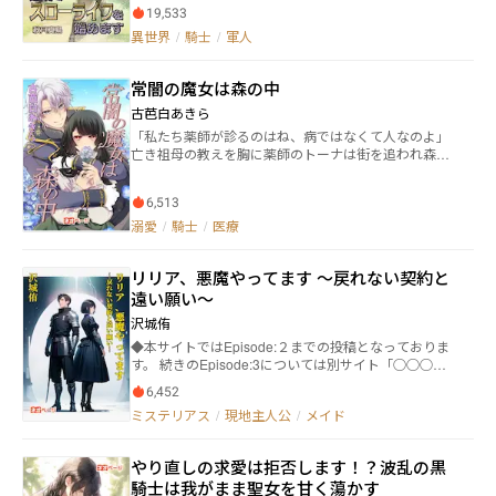
士団随一の剣士なのに、恋文の橋渡しに駆り出される
れ令嬢としての評判を傷つけられたクラリスと、自分
19,533
日々。嫌がる友に迫るご令嬢を咎めることもできず、
が必ず責任を取ると宣言するキース。 銀灰の騎士と呼
異世界
/
騎士
/
軍人
金切り声に怯える始末。おれはただ、静かに生きたい
ばれるほどの端整な顔立ちのキースは、根っからの堅
だけなんだ──。 退団、そして辺境へ。だが、追って
物で女性が苦手なのだが、なぜかクラリスにはわけも
きたのは、騎士団時代の同期・ライムントだった。
わからず甘嚙みをしかけてしまう。 半獣人といえども
常闇の魔女は森の中
「ダミアン、どうか──今度こそ、わたしの想いに気
甘噛みは獣人の求婚行動。 そのたびに慌てふためくク
づいてください」 「……なに言ってんだ、急に」 恋の
古芭白あきら
ラリスと戸惑うキース。 騎士団の仲間や獣人たちで結
機微に疎い元騎士と、健気な貴公子。 勘違いとすれ違
成される獣師団の面々も見守る中、そんな不器用な二
「私たち薬師が診るのはね、病ではなくて人なのよ」
いが交差する、辺境の不器用スローライフ、ここに開
人の距離も徐々に近づいていくのだが――。 ＊第二部は6
亡き祖母の教えを胸に薬師のトーナは街を追われ森の
幕！！ 奇数話がダミアン視点、偶数話がライムント視
月2日（月）更新より再開いたします。
中で薬方店を営んでいた。ある日、彼女の店を銀髪碧
点です！ ※隔日更新です！
眼の美形の騎士ハルが訪れる。彼がもたらした依頼は
6,513
トーナの人生を大きく変えるものだった。 ――この２人の
出会いから、いま運命が大きく動き出す。 薬師として
溺愛
/
騎士
/
医療
の豊富な知識と治癒師としての優れた技術を持つトー
ナ。しかし、幼少期より黒い髪と赤い瞳を理由に『魔
リリア、悪魔やってます ～戻れない契約と
女』と蔑まれ迫害を受けていた。それでも、トーナは
師でもある亡き祖母の教えを胸に医療の本質に向き合
遠い願い～
っていく。 一方、ハルはその美しい容貌が仇となり女
沢城侑
性不信となっていた。しかし、トーナの薬師として強
◆本サイトではEpisode:２までの投稿となっておりま
く真っ直ぐ生きる姿に惹かれ、虐げられた彼女を救お
す。 続きのEpisode:3については別サイト「○○○に
うとするのだが…… 本職によるリアルな医療をテーマ
なろう」「カ◯ヨ◯」にてタイトルを変えて投稿中で
にした異世界恋愛ファンタジー！ ※最終話まで毎日１
6,452
す。 新タイトル『はぐれ騎士と純真アクマのフィデス
話ずつ更新！
ミステリアス
/
現地主人公
/
メイド
クロニクル 〜剣と知略と契約で世界に抗います〜』
「純朴少女悪魔とはみだし騎士が奏でるバディファン
タジー」 騎士ライアンは絶体絶命の状況下にて少女悪
やり直しの求愛は拒否します！？波乱の黒
魔リリアと出会う。ライアンはリリアに「魂」を売
騎士は我がまま聖女を甘く蕩かす
り、悪魔の力を借りて己の危機を打ち払った。しかし