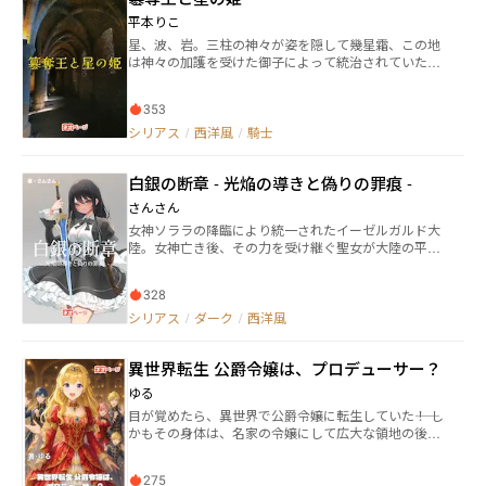
を飛ぶドラゴン…」 私は魔法王国フィルアートを購入
し、女王として王国の立て直しを目指すんだけど、騎
平本りこ
士や魔法使いは私を認めてくれない あなた達が認めて
星、波、岩。三柱の神々が姿を隠して幾星霜、この地
くれなくても私、立派な女王になるんだから！ ※ファ
は神々の加護を受けた御子によって統治されていた。
ンタジー好きなOLが魔法王国を購入し、王国を立て直
聖サシャ王国にて女神に仕える星の姫は、任期最初の
しつつ恋したりされたりする話 片想いや両片想い、三
日蝕までに、一生の主従関係を結ぶ騎士を叙任する風
角関係など
353
習である。この年、星の姫エレナに選抜で選ばれたの
は、戦時中に孤児となかった少年ヴァンだった。 時折
シリアス
/
西洋風
/
騎士
「怪物」のようなものに身体を奪われるヴァンは周囲
を傷つけることを恐れ、騎士の任に気乗りしないのだ
白銀の断章 - 光焔の導きと偽りの罪痕 -
が、幼少期を共に過ごした二人は着実に絆を深めてい
く。 時は過ぎ、かつてサシャから独立を果たした経緯
さんさん
のあるオウレアス王国に、不穏な動きが見え隠れす
女神ソララの降臨により統一されたイーゼルガルド大
る。次第に二人は謀略の渦に飲み込まれていき……。
陸。女神亡き後、その力を受け継ぐ聖女が大陸の平和
神の絆で結ばれた姫とその騎士。それぞれの出生の秘
を守り続けていた。 聖都アウレルミンの名門校・聖イ
密が明かされる時、時代は動き始める。 これは、神に
ルミナリス女学園で学ぶメトセトは、自分自身を見つ
導かれた二人の物語。
328
けるためにこの地へやってきた田舎出身の少女。 一
方、義手の特待生アルメリアは、幼い頃の悲劇から騎
シリアス
/
ダーク
/
西洋風
士への道を歩み続けている。 ある夜、学園に突如とし
て魔物の群れが出現。混乱の中、メトセトは自らの手
異世界転生 公爵令嬢は、プロデューサー？
から溢れ出る白銀の光で魔物を焼き祓う。 同じ頃、白
銀の塔からの呼び声に導かれたアルメリアが聖女の聖
ゆる
室で目撃したのは、尊敬する師・聖騎士長ハインリヒ
目が覚めたら、異世界で公爵令嬢に転生していた――！ し
による聖女ヴェロニカ殺害の瞬間だった。 「イーゼル
かもその身体は、名家の令嬢にして広大な領地の後継
ガルドは欺瞞に満ちている」 師の言葉に動揺するアル
者。けれど周囲はなぜか時代遅れで、騎士団は筋肉一
メリア。真実を求めて挑んだ戦いに敗れ、聖女殺害の
辺倒、文化も産業も停滞気味。 「だったら、プロデュ
容疑者として追われる身となってしまう。 偶然聖室に
275
ースしてあげる！」 前世の知識を武器に、元OLエミー