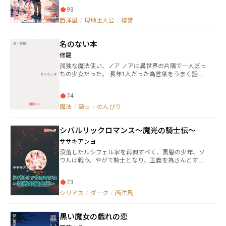
た。 そんな暗黒時代を終わらせる為、唯一光の力を受
ラの腕を斬り飛ばし、大量虐殺を未然に防ぐ。だが、
け継いだ生き残りである主人公オルガナ=ルシナ=テー
93
聖女のふりをする悪魔のせいで事情を説明しても信じ
ルがパンドラを倒すため、仲間と腐敗した世界を旅す
西洋風
/
現地主人公
/
復讐
てもらえず、ユークはその場で処刑される。 そんなユ
るダークファンタジーアクション！
ークが目覚めると、ダンジョンで魔物の餌として置い
ていかれた冒険者、アルクスの身体に転生していた。
名のない本
聖魔法や剣術の記憶はあるものの体がついて行かない
アルクスだったが、次第にレベルアップしていき、冒
修羅
険者として名を上げていく。 果たしてアルクスは、聖
孤独な魔法使い、ノア ノアは異世界の片隅で一人ぼっ
女から悪魔を引き剥がし、復讐を果たすことができる
ちの少女だった。 長年1人だった為言葉をうまく話せ
のか？
ず、周囲との関わりも一切ない。 孤独の中でただ耐
え、誰かの温かさを知らずに育った。 魔法の力を秘め
74
ていたが、その使い方も分からず、誰にも心を開けな
かった。 そんな彼女の前に、王国の騎士 アゼル が現
魔法
/
騎士
/
のんびり
れる……
シバルリックロマンス～魔光の騎士伝～
ササキアンヨ
没落したルシフェル家を再興すべく、黒髪の少年、ソ
ウルは戦う。やがて騎士となり、正義を為さんとする
が、その道はあまりにも困難で……。正義、自由、
愛。すべては虚像の夢なのか。邂逅した美しき幼馴
73
染、ヴィヴィアンの秘密とは。
シリアス
/
ダーク
/
西洋風
黒い魔女の戯れの恋