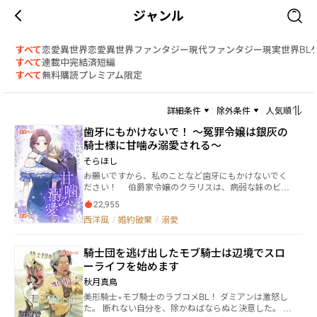
ジャンル
すべて
恋愛
異世界恋愛
異世界ファンタジー
現代ファンタジー
現実世界
BL
すべて
連載中
完結済
短編
すべて
無料
購読
プレミアム限定
詳細条件
除外条件
人気順
歯牙にもかけないで！ ～冤罪令嬢は銀灰の
騎士様に甘噛み溺愛される～
そらほし
――お願いですから、私のことなど歯牙にもかけないでく
ださい！ 伯爵家令嬢のクラリスは、病弱な妹のビア
ンカのため魔法薬を作っていたが、なぜか禁止薬物生
22,955
成と危険薬草栽培の冤罪をかけられた。それも婚約者
西洋風
/
婚約破棄
/
溺愛
であるフランクからの密告で。 騎士団がクラリスを捕
まえに来ると、それを理由にその場で婚約破棄を言い
渡されてしまう。 冤罪をかけられ傷心のクラリスは、
騎士団を逃げ出したモブ騎士は辺境でスロ
聴取のため半獣人であるキース率いる騎士団第五中隊
ーライフを始めます
と共に王都へと向かう。 途中、危険薬草の違法栽培を
していた本物の一味を見つけそのまま捕り物になり、
秋月真鳥
一味は逃げるため畑に火を放つ。 間一髪のところをキ
美形騎士×モブ騎士のラブコメBL！ ダミアンは激怒し
ースに助けられたのだが、突然酩酊したようになりク
た。 断れない自分を、除かねばならぬと決意した。 騎
ラリスは首筋を甘噛みされてしまった！ 婚約も破棄さ