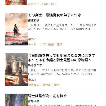
いたメトセトと共に逃走することになったアルメリ
は騎士団をアイドルに育て上げ、ライブステージを開
コメディ
/
日常
/
転生
ア。隠された力を持つ少女と、信念を貫く騎士志望の
催！？ 農閑期にはアイドルグッズ製造で住民を雇用
少女——二人の運命が交わるとき、大陸を覆う真実が
し、領地経済も大復興！ 推し活、オーディション、遠
明かされる。 果たして、女神の遺した秩序の裏に隠さ
その剣士、最強魔女の弟子につき
征ライブまで――異世界にアイドル旋風を巻き起こす！ こ
れた真実とは何なのか？ そして、メトセトの持つ力と
れは、転生令嬢が"プロデューサー"として異世界の未
は——？
結城彩咲
来を変えていく、異世界領地改革×エンタメ革命ファン
少年は、一夜にして全てを失った。 立派な騎士に
タジー！
なるため。その志を胸に過ごしてきた学園生活は、一
体の化け物の襲撃によって変貌する。 生きていてほ
しかった。自分よりも、生きていなければいけない存
245
在だった。そんな五人の屍の上で唯一生き残ってしま
った少年、ユウナ。彼は周りから向けられ続ける劣等
チート
/
いずれ最強
/
魔法
感と共に殻へと閉じこもり、自死を決意する。 災厄
の魔女、アンジェ・ユークレクタス。彼の通う学園の
今日記憶を失っても明日また貴方に恋をす
地下に眠るとされる彼女に殺してもらうため、扉を開
けた。 しかし、そこに待っていたのは伝えられてい
る～とある令嬢と騎士見習いの恋物語～
た恐怖の象徴ではなく、一人の女性。 「自分だけ生き
あさぎかな
残った？ 上等じゃないか。この先の人生、どう使お
「私も……オグリット様が好きです。たとえ記憶が明
うがお前の勝手だが……今ここで自殺することは、死
日まで持ち越せなくても、私はまたオグリット様を好
者への冒涜だ。人生から逃げる言い訳のために、仲間
きになります！」 この日の出来事は、数ページ掛かっ
のことを利用するな」 彼女との出会いで、彼の人生
224
たとしても、思い出を残しておかなければと魂が震え
は一変する。 これは彼が、最愛の人に見合う最高の
記憶喪失
/
身分差
/
騎士
た。 だって明日に記憶を持ち越せないのは、比喩でも
剣士になるまでの物語。
なく事実なのだから。 神々の子孫であり、一日に実り
をもたらす《果実姫》の奇跡の代償は、一日一日の記
騎士は誰が為に剣を捧ぐ
憶の消失だった。 記憶は失うが魔導具、終わりの無い
手帳（ネバーエンド・ダイアリー）の外部記のおかげ
智慧砂猫
で日常生活を送れていた。 そんな生き方の中でも、ア
栄えあるウィスカ帝国の騎士団として厳粛に生きたア