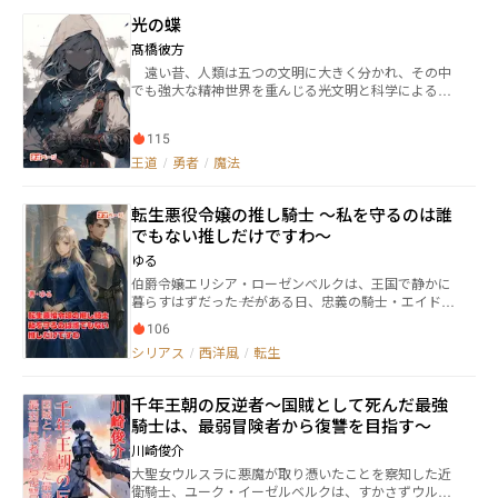
も、彼を乗せた輸送列車が処刑場に向かう途中で濁流
光の蝶
にのみ込まれてしまった。 辛うじて一命を取り留めた
シオンは、流れ着いた先で一人の少女と出会う。 少女
髙橋彼方
は、大国であるログレス王国の王女――ステラだと名乗
遠い昔、人類は五つの文明に大きく分かれ、その中
り、隣国ガリア公国からの侵略攻撃を受けたため、逃
でも強大な精神世界を重んじる光文明と科学による人
亡生活を余儀なくされているという。 その矢先、ガリ
類の進化を重んじる闇文明が長年いがみ合い争ってい
ア公国の小隊が二人に迫るが、シオンが圧倒的な戦闘
た。 そんなある時、光文明は光の力を増大させるため
力を以てして、単身で小隊を壊滅させてしまう。 ステ
115
人工的に作られた光を生み出すことが出来る少女、闇
ラは、シオンの人智を超えた強さを目の当たりにし、
文明は光を吸収しエネルギーを生み出す人工知能兵器
王道
/
勇者
/
魔法
自身が王国の女王に即位するため、彼に王都帰還まで
を生み出した。 少女は全ての希望という意味を込めて
の守護を求める。 そして、シオンもまた、自身の復讐
名前はパン（pan）と名付けられた。 人工知能兵器に
のために、王女ステラを利用することにした。
転生悪役令嬢の推し騎士 ～私を守るのは誰
は知恵の結晶という意味でドーラ―（dora）と名付け
られた。 この世界では『球の書』という文書が存在
でもない推しだけですわ～
し、その中のある言い伝えが信じられている。 それは
ゆる
『光を生み出す者と知恵の結晶が調和する時、人類は
伯爵令嬢エリシア・ローゼンベルクは、王国で静かに
叡智を手にするだろう』というものだった。 両文明は
暮らすはずだった―― だがある日、忠義の騎士・エイドリ
これこそ天の教えだと信じ、これを取り合う光文明と
アンと出会い、王宮に渦巻く陰謀へと巻き込まれてい
闇文明の魔術戦争が起こった。戦いは闇文明が優勢に
106
く。 王国を裏から蝕むのは、黒き鎧に身を包んだ謎の
なり、光文明は闇文明にパンを奪われてしまう。そし
シリアス
/
西洋風
/
転生
集団「闇の騎士団」。 彼らを操るのは、権力に溺れた
て、パンとドーラ―を融合させる闇文明だったが、人
貴族たちだった。 「このままでは、王国が壊れてしま
類の力に対する底知れない欲を目にしたことによって
う――」 覚悟を決めたエリシアは、騎士団と手を取り合
穢れたパンがドーラ―に触れたことで、激しい闇の光
千年王朝の反逆者～国賊として死んだ最強
い、真実を追う。 知略と勇気、そして仲間との絆。 少
を放ち合体する。 そして、出た闇の煙が辺りを覆いつ
騎士は、最弱冒険者から復讐を目指す～
女はやがて、国を導く光となる。 陰謀、粛清、決断。
くすと、煙に触れた闇文明の兵たちが化け物に変貌し
そして、平和の未来へ―― 戦う伯爵令嬢の王宮ファンタジ
ていく。光文明は化け物に変貌した闇文明の兵たちに
川崎俊介
ー、ここに完結！
より滅ぼされた。その後、兵たちは融合して闇の化身
大聖女ウルスラに悪魔が取り憑いたことを察知した近
に変貌したパンドラの僕となり、暗黒の時代が始まっ
衛騎士、ユーク・イーゼルベルクは、すかさずウルス