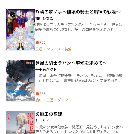
た、最強の騎士達による精鋭部隊……名目上は、そう
だった。 だが実際は各国が最強の戦力を失うことを恐
終焉の謳い手～破壊の騎士と旋律の戦姫～
れ、中堅の騎士たちを寄せ集める事になる。 わずか７
人の……ただの騎士の集団に過ぎなかった。 神剣を集
柚月ひなた
める戦いの中、光の神バルドルの転生した赤子を守る
理想郷≪アルカディア≫と名付けられた世界。 世界は
戦いに巻き込まれる７国の騎士。 その戦いの中で２人
紛争や魔獣の出現など、多くの問題を抱え混沌として
になってしまった７国の騎士は、女神フレイヤに導か
いた。 そんな世界で、破壊の力を宿す騎士ルーカス
れて逃走を開始する。 逃亡した先に、見出した希
は、旋律の戦姫イリアと出会う。 彼女は歌で魔術の奇
望…… そして……舞台は、現代日本へ 平凡な大学生・
700
跡を体現する詠唱士≪コラール≫。過去にルーカスを
航太の日常は義弟一真の願いと、幼なじみの神藤姉妹
絶望から救った恩人だ。 だが、再会したイリアは記憶
王道
/
シリアス
/
純愛
の神社に秘められた神剣によって一変する。 そこに
喪失でルーカスを覚えていなかった。 原因は呪詛。記
は、神々と巨人族が血を流して争う異世界が隠されて
憶がない不安と呪詛に苦しむ彼女にルーカスは「この
いた。 一真の懇願で扉を開けた瞬間、航太の目に飛び
蒼黒の騎士ラハン～聖骸を求めて～
名に懸けて誓おう。君を助け、君の力になると——」
込んできたのは、死と叫びが渦巻く戦場だった。 仲間
と、騎士の誓いを贈り奮い立つ。 かくして、ルーカス
を守りたい一心で剣を握った航太。 血まみれの戦いを
千王石ハクト
とイリアは仲間達と共に様々な問題と陰謀に立ち向か
重ねるうちに、心が叫ぶ！ 「俺は何のために戦ってい
毎週月水金17時更新 ラハン。それは、『蒼黒の騎
って行くが、やがて逃れ得ぬ宿命を知り、選択を迫ら
るんだ？」 その答えを求める中、主人公の先祖を救っ
士』と呼ばれた、魔王討伐を成し遂げた英雄である。
れる。 何を救う為、何を犠牲にするのか——。 これは
た英雄達を過去に救った女性が囚われている事を知
しかし、その人生は決して平坦なものではなかった。
剣と魔法、歌と愛で紡ぐ、終焉と救済の物語。 ダーク
る。 その女性の名はフレイヤ…… フレイヤを救う為、
彼が若い頃、教会から初任務として与えられた使命
でスイートなバトルロマンスファンタジー、開幕。
再び剣を握る覚悟を決める航太。 そんな時、医療班に
553
は、魔王の封印を強化するため、勇者の遺体──聖骸
身を寄せる一真の衝撃的な秘密が明らかになる。 それ
を集めることだった。だが、その裏には魔王を目覚め
熱い
/
王道
/
ダーク
は神々の争いの核心に迫る一真の過去と、逃れられな
させんと彼を利用する者がいた。 揺らぐ信仰。崩れ
い運命だった…… 友情と勇気を胸に、航太は神々の世
ていく足元。それでも、彼は世界を救う選択をする。
界と現実の狭間で戦い続ける。 光の神が転生した理由
災厄王の花嫁
これは、ラハンが英雄と呼ばれるまでの物語であ
は？ 敵として立ち塞がるロキの闇に隠された真実は？
る。
ももちく
戦いの中にある真実を求めて、冒険の扉が開かれる！
15歳の少女は破壊神：災厄王に見初められる。 少女の
恋人であるクロードは少女の運命を拒否する。 少女の