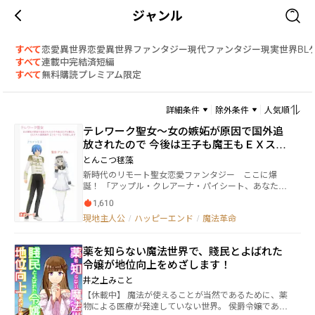
ジャンル
すべて
恋愛
異世界恋愛
異世界ファンタジー
現代ファンタジー
現実世界
BL
すべて
連載中
完結済
短編
すべて
無料
購読
プレミアム限定
詳細条件
除外条件
人気順
テレワーク聖女～女の嫉妬が原因で国外追
放されたので 今後は王子も魔王もＥＸスキ
ル【遠隔操作《リモート》】で対処します
とんこつ毬藻
新時代のリモート聖女恋愛ファンタジー ここに爆
誕！ 「アップル・クレアーナ・パイシート、あなたは
国外追放！ さっさと神殿から出て行きなさい！」
1,610
アルシュバーン国の神殿に勤める聖女アップルはある
現地主人公
/
ハッピーエンド
/
魔法革命
日、侯爵令嬢より国外追放を言い渡される。表向きは
国家反逆罪、でも実際はまさかの女の嫉妬が原因？
幼馴染の第二王子ブライツとは腐れ縁。ブライツと許
薬を知らない魔法世界で、賤民とよばれた
嫁関係にあったアデリーンは、そんな私とブライツの
令嬢が地位向上をめざします！
関係を気に入らなかったようで……。 しかしアップ
ルが神殿を去った直後、手薄となった結界に気づいた
井之上みこと
魔人が神殿を襲う。逃げ惑うシスター達。最早手はな
【休載中】 魔法が使えることが当然であるために、薬
いのか？ そこへ魔法端末《タブレット》ごしに映像
物による医療が発達していない世界。 侯爵令嬢であり
を見ていた聖女が立ち上がる。 「大丈夫よ。魔人はわ