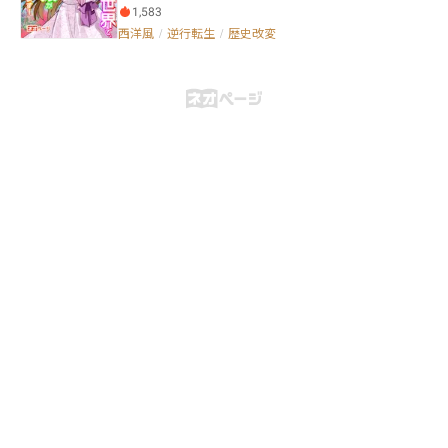
ながら魔力を一切持たずに生まれたティアナは、唯一
たしがＥＸスキル――｜遠隔操作《リモート》で対処しま
1,583
の味方だった祖母が亡くなった直後に侯爵家から追放
す！」 聖女の遠隔操作スキルはEXスキル!? 魔人の
西洋風
/
逆行転生
/
歴史改変
され、賤民として数年間森で暮らしたあと、貴族たち
殲滅も、お仕事も、オンライン診療まで？ 彼女のテ
による賤民狩りに遭って死亡してしまう。 しかしその
レワーク生活が幕を開けるのです。毎日神殿へやって
とき、ティアナは祖母から譲り受けた指輪の力で、祖
来ては幼馴染とのリモート通話を試みるブライツ王
母が亡くなる一年前にループする。 その脳内には、こ
子。やがて、魔人を倒した聖女の存在を知った魔王ま
の世界ではまったく認知されていない、「薬草」の知
で現れて。 王子も魔王もリモートで対処。仕事にお
識が溢れるようになっていた。 表紙イラストにはイラ
菓子作りに日々精を出す聖女、アップルの恋愛の行く
ストACのせいじんさんのイラスト「令嬢 いい子」を
末は？ この時代にお届けする新感覚恋愛ファンタジ
メインに、 背景イラストはイラストACのくつわさん
ー小説 #テレワーク聖女 いよいよ開幕です。 【他サ
のイラスト「コスモス畑」をお借りしました。
イト連載時の記録】 小説投稿サイト ノベルアップ＋様
にて総合・ジャンル別【恋愛】ランキング週間１位 カ
クヨム 第８回カクヨムコンテスト 一次選考通過作
品