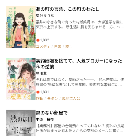
下の通りです。 https://www.goodnovel.com/book/%E
あの町の言葉、この町のわたし
4%BA%8C%E4%BA%BA%E3%81%AE%E5%BD%B
C%E5%A5%B3%E3%81%8C%E3%81%84%E3%8
菊池まりな
2%8B%E7%90%86%E7%94%B1_31001196082 他
福井の小さな町で育った村瀬菜月は、大学進学を機に
の作品は以前通り掲載しております。どうか今後とも
東京へ上京する。 新生活に胸を膨らませる一方、つい
よろしくお願いいたします。 G3M 塚原範経は内気で人
方言が出てしまい、周囲の学生たちから「なにそ
付き合いが苦手だが頭脳明晰な高校生。そして最先端
れ？」と笑われることもしばしば。恥ずかしさから標
の人工知能の開発者である。文化祭の準備のためにド
1,832
準語を必死に練習するが、どこかぎこちなく、自分ら
ローン搭載型光学迷彩機能付きのカメラを高校に持ち
しさを失っていく感覚に悩むようになる。 サークルや
コメディ
/
日常
/
癒し
込んだせいで、校内の盗撮事件の嫌疑をかけられてし
アルバイト先で出会う友人たちとの交流を通じて、菜
まう。居たたまれなくなった範経は家出を画策する
月は少しずつ自分の言葉や故郷の思い出を語れるよう
が、意図を知った由紀と祥子の二人の彼女に拉致され
契約婚姻を捨てて、人気ブロガーになった
になっていく。笑われることもあるけれど、それ以上
てしまい……。 二人の彼女を持つ高校生、塚原範経の
に「いいな」「なんかあったかいね」と言ってもらえ
私の逆襲
学園ハーレムものブラコン要素とドロドロドラマあり
ることが増えていった。 標準語を身につけながらも、
のラブコメファンタジー、ここに開幕！ ＜主な登場人
星川薰
福井弁という「自分だけの声」を大切にすること。─
物＞ 塚原範経・・・・・高校生、本編の主人公 唐崎由
それは愛ではなく、契約だった──。 鈴木若葉は、伊
─東京で過ごす四年間の中で、菜月は仲間との出会
紀・・・・・範経のクラスメイト、範経の彼女 唐崎裕
藤家の“完璧な妻”として三年間、表面的な婚姻生活を
い、恋、失敗や涙を繰り返しながら、「あの町の言
子・・・・・由紀の母親 唐崎隆行・・・・・由紀の父
送ってきた。しかしその実態は冷徹な契約に過ぎず、
葉」と「この町のわたし」を結ぶ自分らしい生き方を
親 椿祥子・・・・・・範経のクラスメイト、範経の彼
1,831
子どもすら持てないまま、夫・直人に縛られた傀儡の
見つけていく。
女 椿真理子・・・・・祥子の母親 滝川玲子・・・・・
感動
/
モダン
/
現地主人公
ような存在だった。ある日、若葉は夫が同僚の星野可
範経のクラスメイト、学級委員 遠藤猛・・・・・・範
奈に心を奪われていることを知り、離婚を決意する。
経のクラスメイト、由紀に片思いをしている 塚原美登
しかし直人からは、冷徹な嘲笑と脅しが返ってくる─
里・・・・範経の姉 塚原幸一・・・・・範経の父親 塚
熱のない部屋で
─「俺なしで、お前と病気の母親はどう生きる？」絶
原寛子・・・・・範経の母親 塚原圭・・・・・・範経
望の淵に立たされた若葉の心のよりどころは、誰にも
中道 舞夜
の双子の妹 塚原明・・・・・・範経の双子の妹 塚原真
知られていない匿名ブログだった。日々の整理収納術
【業務外】部屋の合鍵預かってくれない？ 海外の長期
由美・・・・範経の叔母 宮田恵子・・・・・範経の義
と、壊れかけた心情をつづったその日記が、次第に彼
出張が決まった鈴木浩太からの突然のメールに驚く楠
理の母親 宮田麗華・・・・・範経の義理の妹、小学生
女の唯一の支えとなっていく。 ある日、「断捨離」と
木早苗。 仲のいい同僚で彼女でもない私に何故？ 異国
前川涼子・・・・・範経の従姉 ロバート・アンダーソ