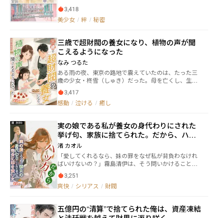
讐は街の華》です。 2016年3月20日。 《ネオページ》
が、彼の前に置かれた。 彼はそれを二本の指でつまみ
3,418
内での本作品は、完結しました。 － あらすじ － ファ
上げ、そのままゴミ箱に投げ捨てた。 「今さら何の芝
ッションの聖地・早瀬ヶ池で《メダカ》と嘲笑された
美少女
/
絆
/
秘密
居だ。」 ――彼が彼女を“許す”までに、五年かかった。 そ
地味な男子大学生・岩塚信吾。彼が誓った復讐、それ
してその日記を開いたとき、ようやく気づく。 許すも
は「誰よりも可愛い女の子に変身し、自分を笑った街
何もなかったのだ。 彼は最初から、彼女を責めてなど
三歳で超財閥の養女になり、植物の声が聞
を見返すこと」でした。 メイクの天才・アンナや衣装
いなかったのだから。
のプロ・秋良ら「アンナファミリー」の総力を結集
こえるようになった
し、信吾は絶世の美少女「金魚」へと生まれ変わりま
なみ つるた
す。そして、一蓮托生のパートナー・詩織と共に、街
ある雨の夜、東京の路地で震えていたのは、たった三
一番のヒロインへと駆け上がっていく痛快なサクセス
歳の少女・柊雪（しゅき）だった。母を亡くし、生父
ストーリーです。 しかし、本作は単なる女装コメディ
からも捨てられた彼女を拾ったのは、冷徹無比と謳わ
ではありません。当初の「復讐」という動機が、仲間
3,417
れる超財閥・一条グループの若き総帥、一条冬夜（い
との絆やライバルとの対峙を経て、やがて「感謝」へ
感動
/
泣ける
/
癒し
ちじょう とうや）だった。 白金台の広大な屋敷に連れ
と昇華されていく過程は、読者の胸を打つ人間ドラマ
られ、初めて知る「家族」の温もり。しかし、雪には
となっています。 58万文字で描かれる、圧倒的な熱量
誰にも言えない秘密があった。彼女は、花や木々
と「可愛さ」の革命。最後に信吾がステージで明かす
実の娘である私が養女の身代わりにされた
の“声”が聞こえるのだ。その力は時に、悪意ある大人
真実とは？ 爽やかな感動と読後感を約束する、唯一無
挙げ句、家族に捨てられた。だから、ハッ
たちの企みを、彼女だけが知ることとなった。 名門幼
二の青春エンターテインメントをぜひお楽しみくださ
稚園でのいじめ、社交界での醜い中傷、そして姉妹の
カーとして彼らの人生をぶち壊すことにし
い。 ストーリーは始まりから完結まで、ほぼ前作の筋
​渚 カオル
ように思う従妹・楓の命の危機――。雪は、自らの“特別な
書きをそのまま再現していますが、今作中では一部、
た
「愛してくれるなら、妹の罪をなぜ私が背負わなけれ
力”と、一条家という圧倒的な後ろ盾を得て、全ての困
出来事の語りを詳細化し書き加えたり、見直し修正や
ばいけないの？」霧島清伊は、そう問いかけることも
難に立ち向かっていく。やがてその力は、単なる“会
推敲したり、現代の発展技術に沿った場面再構成など
許されなかった。家族の寵愛を一身に受ける養女・陽
話”を超え、人をも癒すほどのものへと目覚め始める。
を加えたりしています。 ※※近年(現実)の日本や世界の
3,251
菜の罪を、実の娘である彼女が身代わりにさせられ、
「雪は、俺の娘だ。誰が彼女に刃向かおうと、許さな
経済状況や流行病、自然災害、事件事故などについて
爽快
/
シリアス
/
財閥
絶望的な三年間を刑務所で過ごす。出所後、待ってい
い。」 冬夜の絶対的な守りの下、雪は愛に包まれなが
は、ストーリーとの関連性を絶って表現を省いていま
たのは、陽菜を必死に守りながら自分を「穢れ」のよ
ら成長する。捨て子から、一条家の宝石と呼ばれるま
す。 舞台 (美波県)藤浦市新井区早瀬ヶ池=通称瀬ヶ
うに扱う家族の、さらに冷たい仕打ちだった。SNSに
でに。これは、一つの出会いが、すべてを変えた物
池。高層ビルが乱立する巨大繁華街で、ファッション
五億円の“清算”で捨てられた俺は、資産凍結
は「慈愛に満ちた家族」の仮面をまとった彼らが映っ
語。
や流行の発信地と言われている街。お洒落で可愛い女
と法廷戦を越えて財界に返り咲く
ていた。すべてを失い、心にぽっかりと穴が空いた清