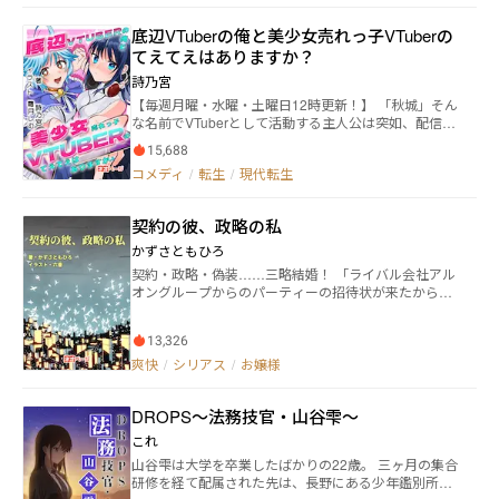
ていたが、デイサービスの利用者から背中を押され、
底辺VTuberの俺と美少女売れっ子VTuberの
ふたたび医療現場に戻るべく「まなべ精神科クリニッ
ク」の門を叩く―― 精神科訪問看護、そしてカフェ＆バー
てえてえはありますか？
「Toute La Journée」を中心に繰り広げられるヒュー
詩乃宮
マンドラマ。 表紙イラスト：ネモフィラさま
【毎週月曜・水曜・土曜日12時更新！】 「秋城」そん
な名前でVTuberとして活動する主人公は突如、配信中
に死亡、次に目を覚ましたら———なんと、転生をし
15,688
ていた。 ２週目チートで人生バラ色‼……そんなこと
コメディ
/
転生
/
現代転生
なく、大学生活が始まり、就活が始まる。 このままで
いいのか？これが本当に俺のやりたかったことなの
か？そんな疑問を胸に抱えた主人公———高山隼人は
契約の彼、政略の私
渋谷の街頭にある大きなビジョンを見上げる。 そこに
は新曲を歌う、今を時めくVTuber「鈴堂うぃん」の姿
かずさともひろ
があった。 うぃんの歌によって、決意を固めた隼人は
契約・政略・偽装……三略結婚！ 「ライバル会社アル
もう一度「秋城」のアカウントにログインをする。 表
オングループからのパーティーの招待状が来たから、
紙イラスト：霜月しむ様（Twitter:@oruen1996）
行ってきなさい」一条仁愛は第会社ファーストアイ・
ホールディングスの会長である祖父に告げられた。ア
13,326
ルオンの社長子息、橘栄貴に近づけ、つまり政略結婚
を仕掛けろということだ。仁愛は嫌だったが抗えず、
爽快
/
シリアス
/
お嬢様
渋々参加したパーティーで出会ったのは、栄貴の弟・
和樹だった。 契約・政略・偽装の三略結婚、はたして
DROPS～法務技官・山谷雫～
どうなる？
これ
山谷雫は大学を卒業したばかりの22歳。 三ヶ月の集合
研修を経て配属された先は、長野にある少年鑑別所だ