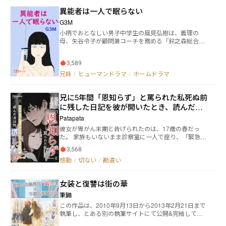
異能者は一人で眠らない
G3M
小柄でおとなしい男子中学生の風見弘樹は、義理の
母、矢谷令子が顧問兼コーチを務める「鈴之森総合格
闘技クラブ」の合宿に参加していた。弘樹は格闘技が
好きではない。夜中にこっそり宿を抜け出して一人で
3,589
公園のベンチで泣いていると、合宿の参加者の一人、
安達英子が通りかかった。満月の月明かりのもと、英
兄妹
/
ヒューマンドラマ
/
ホームドラマ
子は弘樹の涙に引き込まれて……。 ＜主な登場人物＞
風見弘樹・・・・主人公 風見和也・・・・弘樹の父親
兄に5年間「恩知らず」と罵られた私――死ぬ前
安達英子・・・・弘樹の先輩 矢谷令子・・・・弘樹の
義理の母親 矢谷麻里・・・・弘樹の義理の姉 宮崎朱
に残した日記を彼が開いたとき、読んだ者
良・・・・弘樹の姉 宮崎蓮・・・・・弘樹の妹、蘭の
は皆、涙した
Patapata
双子の姉 宮崎蘭・・・・・弘樹の妹、蓮の双子の妹 風
彼女が胃がん末期と告げられたのは、17歳の春だっ
見正一・・・・弘樹の祖父 風見妙・・・・・弘樹の祖
た。 家族もいないまま診察室に一人で座り、「緊急連
母 宮崎ナナ・・・・弘樹の母親 田中敏夫・・・・ナナ
絡先」の欄の空白を、ただじっと見つめていた。 やが
の内縁の夫 田中敬一・・・・敏夫の息子 風見仁
3,568
てその用紙を静かに折りたたみ、ポケットにしまい、
美・・・・弘樹の従姉 風見順子・・・・弘樹の従姉 風
感動
/
切ない
/
勘違い
病院を出た。 兄には、何も告げなかった。 彼女は、兄
見絵里・・・・弘樹の腹違いの妹 川島弘美・・・・絵
に憎まれることを選んだ。 兄が自分を憎めば、失った
里のバンド友達 上野早苗・・・・絵里のバンド友達 上
ときに壊れずに済むと、そう思ったから。 けれど彼女
野亜紀・・・・絵里のバンド友達、早苗の妹
女装と復讐は街の華
は知らなかった―― 彼女が去ったあとの五年間、兄がたっ
た一人で会社を立て直し、瓦礫の中から這い上がり、
筆鼬
深夜には一人きりで手首に刃を当てていたことを。 彼
この作品は、2010年9月13日から2013年2月21日まで
女は守ったつもりだった。 だがその「守り」は、彼女
執筆し、とある別の執筆サイトにて公開&完結してい
が何より望まなかった形で、彼をいちばん深い闇へと
た《女装と復讐》の、令和版リメイク作品《女装と復
突き落としていた。 五年後。 角の欠けた黒い日記帳