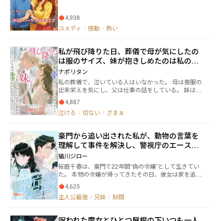
て緊張の日々を送っていた。 そんな彼の前に現れたの
は、明るく天真爛漫な若手脚本家・水無月あかり。 台
4,938
本を通してぶつかり合いながらも、二人は次第に互い
を支え合う存在となっていく。 ところが、蓮のライバ
コメディ
/
感動
/
熱い
ル俳優・高峰翔の登場により、稽古場の空気は一変。
さらにヒロインの代役として、蓮の幼なじみで彼に想
私が飛び降りた日、葬儀で母が気にしたの
いを寄せる椎名美咲が加わったことで、 恋と芝居の境
界線が曖昧になっていく。 「恋を知らなきゃ、恋を演
は服のサイズ、妹が抱きしめたのは私の婚
じられない」 ──あかりの提案で始まった“恋愛リサー
約者――でも私の日記がそれを全て変えました
ナポリタン
チ”という名のデート練習。 それはやがて、二人にとっ
私の葬儀で、泣いている人はいなかった。 母は喪服の
て“リハーサルではない本当の恋”へと変わっていく。
出来栄えを気にし、父は仕事の話をしている。 妹は、
舞台の成功、すれ違い、嫉妬、告白未遂―― 幾度もの誤解
私の婚約者だった人の手を握っていた。 「葉怜はいい
と試練を経て、蓮とあかりは互いの本当の気持ちに気
4,887
子だった」 「でも、少し陰鬱だったわね」 「これで真
づく。 初舞台を成功させた後、俳優として成長してい
泣ける
/
切ない
/
ざまぁ
綾も安心できるでしょう」 ――私が死んで、彼らはどこか
く蓮と、脚本家として羽ばたくあかり。 離れていても
安堵したようだった。 けれど、私は遺した。 一冊の日
心はつながり、再会の日に二人は再び“人生という舞
記を。 その日記を読んだとき、家族は知ることにな
台”で結ばれる。 ラストシーンでは、映画の初日舞台挨
豪門から追い出された私が、動物の言葉を
る。 なぜ私が「陰鬱」だと言われていたのか。 なぜ私
拶で蓮がサプライズ・プロポーズ。 あかりの涙の返事
理解して事件を解決し、警視庁のエースに
が「部屋を譲った」のか。 なぜ私が「あの屋上にい
は「はい、喜んで！」 ──二人の物語は、ようやく“リ
た」のか。 そして―― なぜ、もう取り返しがつかないの
なったなんて！
ハーサル”を終えて“本番”を迎える。 エンドロールでは
猫川ジロー
か。 養女が死んだその日から始まる、 決して巻き戻せ
一年後、新居で台本を読み合う二人の姿。 「愛してる
桜庭千春は、豪門で22年間“偽の令嬢”として生きてい
ない“真実”の物語。
よ、脚本家様」「私も、俳優様」 笑顔で抱き合う二人
た。 本物の令嬢が帰ってきたその日、彼女は家を追い
の姿が、まるで幸せなラストシーンのように幕を閉じ
出された。 養兄は冷たく言った。 「もう二度と帰って
る。
4,625
くるな」 本物の令嬢は泣きながら訴える。 「姉さんが
主人公最強
/
兄妹
/
財閥
私を階段から突き落としたんです！」 だが、誰も彼女
の言うことを信じなかった。 千春は荷物を引きずりな
がら豪邸を出て、40度の高熱でアパートの中に倒れ、
呪われた魔女とひとつ屋根の下――いつも一人