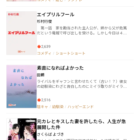
だ歯ブラシ、浴室のボディソープ…… ひとつずつ「彼
の生活」に侵入していくうちに、芽衣の胸は熱く疼き
始める。 会社では静かで近寄りがたい男が、家では驚
エイプリルフール
くほど優しく、時に距離を詰めてくる。 その視線、そ
の指先、その低い声に、逃げ場のないときめきが全身
杉村行俊
を支配する――。 同僚の部屋に転がり込んだだけのはず
第一話 家を勘当された主人公が、姉から父が危篤
が、危うい同棲生活がいつしか恋と欲望の境界線を壊
だという電報で呼び出しを受ける。しかし今日は４月
していく。
１日のエイプリルフールだった。 第二話 鏡にお前
は誰だと言い続けると発狂するという都市伝説を実際
2,639
にやってみた主人公。ある日自分の姿が消えていた。
第三話 アンガーマネジメントの講師がある人物か
コメディ
/
ショートショート
ら相談を受けていた。その人物はどうしても怒りを抑
えることができないようで、講師はあの手この手で男
素直になればよかった
をなだめようとするのだった。
田鶴
ライバルをギャフンと言わせたくて（古い！？）彼女
の幼馴染にわざと告白したのにミイラ取りがミイラに
なっちゃった話。逆の見方では、プライドが邪魔して
大好きな幼馴染をライバルに取られてしまった意地っ
2,516
張りな女の子の話。 津軽弁が物語の重要な要素になっ
ています（の予定でした）が、作者自身は津軽弁ネイ
陰キャ
/
幼馴染
/
ハッピーエンド
ティブではありません。遠い記憶とネット情報から書
いていますので、エセ津軽弁になってたらすみませ
元カレとキスした妻を許したら、人生が急
ん。訂正、アドバイス等、ありましたら、是非教えて
下さるとうれしいです。それと、作者自身には方言に
展開した件
対して偏見はありません。あくまで物語の登場人物の
さくらば よづき
観点ということでご了承下さい。 他サイトでも投稿し