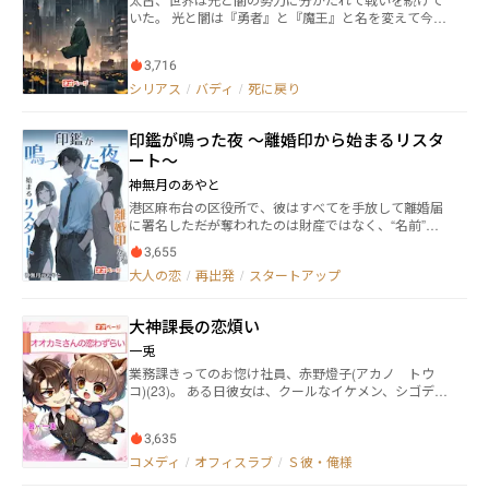
壁からひょこっと顔を出して挨拶してきた男性。 し
いた。 光と闇は『勇者』と『魔王』と名を変えて今尚
かも配信中だった。 『ブフォｗｗｗｗ』
戦いを続けており、勇者の剣はただ一人の自分の勇者
『隣人フラとか初めてみたわｗｗ』 『神回
のために日々を過ごしていた。 そして『勇者』もま
確定ｗｗ』 『切り抜き動画アップするわ』
3,716
た、大事な存在のために力を振るう。 何度傷つこうと
盛り上がるチャット欄。 そして配信中に引っ越し
も。 何度、死の運命に飲み込まれようとも――― ※こ
シリアス
/
バディ
/
死に戻り
蕎麦を置いていく男性。 ささえの日常は終わ
ちらはアルファポリスにて掲載していたものの改稿・
りを告げるかと思われたが、彼女は気丈にもその状況
修正版です。細部は当時の作品とちょっとだけ異なり
で配信活動を続けていた。 もちろん隣室には配信の
印鑑が鳴った夜 ～離婚印から始まるリスタ
ます。
生声が丸聞こえである。 「～～～～っ！ こうなった
ート～
らお隣さんにも配信者になってもらいます！ 私ばっ
かり恥ずかしい目にあってたまるか！」 日常が変
神無月のあやと
わったのはささえだけではない。 この俺——夏川翠
港区麻布台の区役所で、彼はすべてを手放して離婚届
斗もVTuberの世界に飛び込んでいくことになった。
に署名した――だが奪われたのは財産ではなく、“名前”だ
った。 黒川迅、三軒茶屋の六畳一間から再出発。 新興
3,655
企業・東間技術に招かれ、彼が最初に求めたのは破格
大人の恋
/
再出発
/
スタートアップ
の待遇でも派手な肩書でもない。「貢献者を必ず公に
記す」“署名公示制度”。 見えないところで人をすり減
らす日本の職場に、静かで痛烈な風穴を開ける。投資
大神課長の恋煩い
家との駆け引き、特許訴訟、サプライチェーンの不正
を断つ「透明契約」。 法廷で寄り添うのは、剛腕にし
一兎
て温かい弁護士・桜井菜帆。 三茶のご近所の味噌汁に
業務課きってのお惚け社員、赤野燈子(アカノ トウ
救われる夜もあれば、丸の内で名誉を取り戻す朝もあ
コ)(23)。 ある日彼女は、クールなイケメン、シゴデキ
る。 爽快に、時にほろ苦く。 これは“肩書”ではなく“署
上司と名高い「オオカミ」さんこと大神秋人(オオガミ
名”で生き直す物語。大人がもう一度、自分の名で立ち
アキト)(28)と泊まりがけの出張へ。しかし、大神の真
上がるための東京ドラマ。
3,635
の姿は文字通りの「オオカミ」男。 橙子のもう一人の
先輩、「クマ」さんこと熊野吾朗(クマノゴロウ)(28)
コメディ
/
オフィスラブ
/
Ｓ彼・俺様
は、心配のあまり二人をつけるが……