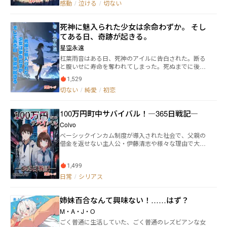
の名も『汎用ヒト型決戦執事』人造人間ロミオゲリオ
感動
/
泣ける
/
切ない
た私たち。 昔、気になっていた異性から振られた私は
ン。 ……だがこのときのジュリエットはまだ知らなか
過去のトラウマから恋に臆病になっていた。 異性から
ったのだ。 この『汎用ヒト型決戦執事』人造人間ロミ
裏切られることを恐れて恋に億劫な私と、死ぬ前に本
オゲリオンには、誰にも言えない隠された秘密がある
死神に魅入られた少女は余命わずか。 そし
物の恋を望む彼との運命は……？ ◇ノベマ、アルファ
ことに。 並べろ運命！ 砕け宿命！ その５本の指で
てある日、奇跡が起きる。
ポリス、小説家になろうにて同作品掲載中。
未来を創れロミオゲリオン！
星空永遠
杠葉雨音はある日、死神のアイルに告白された。断る
と腹いせに寿命を奪われてしまった。死ぬまでに後悔
を残さぬよう、幼なじみの蒼羽に告白をするも「幼な
1,529
じみとしてしか見ていなかった」とフラれてしまう。
切ない
/
純愛
/
初恋
気まずくなるも、雨音の命のカウントダウンが迫る。
蒼羽と幼なじみとして共にいることを願うのだ
が……。蒼羽は雨音の寿命があとわずかなことを知る
100万円町中サバイバル！―365日戦記―
と驚きの行動をする。二人の想いが重なり合ったラス
トに感動の涙！ ◇ノベマ、アルファポリスにて同作品
Colvo
掲載中。
ベーシックインカム制度が導入された社会で、父親の
借金を返せない主人公・伊藤清志や様々な理由で大金
が必要な貧困層の人々が、借金をチャラにしてもらう
代わりに富裕層の娯楽イベントで架空の街、【蒼空
1,499
町】で行う【1年間を100万円で過ごす】というサバイ
バルゲームに参加する。 どん底の人生を変えるため伊
日常
/
シリアス
藤清志のサバイバルゲーム生活が始まった。
姉妹百合なんて興味ない！……はず？
M・A・J・O
ごく普通に生活していた、ごく普通のレズビアンな女