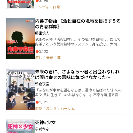
2,190
澪のボディガード。 だがその方法がまさかの「同級生
もりの狭間で選ばなければならない。 操られる替身と
コメディ
/
日常
として潜入して護衛せよ」という無茶ぶりで―― 「無理が
して戻るのか、それとも平凡で真実の愛を抱きしめる
あるって自覚してるの！？」 「え、セーラー服？ ブ
のか――。
ルマ！？ 聞いてない！！」 年齢ギリギリ、体力ギリ
内弟子物語 《活殺自在の境地を目指す５名
ギリ、羞恥心マシマシで贈る、 ちょっと過酷で、かな
の青春群像》
り笑える“女子高生SP”潜入コメディ！
藤堂慎人
武術の究極「活殺自在」。その境地を目指し、あえて
内弟子という武術独特のシステムに身を投じ、大切な
青春の時間を空手とその対極にある癒しの修行に励む
2,132
５名の若者の日常を描く。両極を知ることから高いレ
癒し
/
青春
/
夢
ベルに達することを師からの教えを通じ、成長してい
く様を描く。その過程でいろいろな問題にぶつかる若
者の苦悩とそれを乗り越えていく様子が綴られる。特
未来の君に、さよなら～君と出会わなけれ
殊な世界ゆえに深い内容にまで入り込むことができ、
ば僕は幸せの意味に気づけなかった～
一般的に知られている武術・空手とは異なった側面が
垣間見られる作品になっている。
朝倉夜空
「あなたが幸せを望むならば、運命で結ばれた“未来の
君”と共に生きていかねばならない――」不幸な境遇で育っ
たことにより、人一倍将来の幸せを夢見ている高校
2,121
生・神沢悠介はある夜占い師にそう告げられる。 はじ
恋愛
/
泣ける
/
ハーレム
めは半信半疑な悠介だったが、その“未来の君”とは、
才色兼備のクラスメイト・高瀬優里ではないかと考え
るようになり、彼女への想いをつのらせていく。 一
死神×少女
方、悠介と強い絆で結ばれていると確信している学園
のアイドル的存在・柏木晴香や、中学時代の命の恩
桜咲かな
人・月島涼の接近により、悠介の「未来の君探し」は