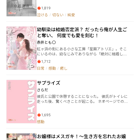
いうテーマでつづった心情が予想外に広まり、若葉は
の地に飛び立つ二人を繋ぐ１本の合鍵と運命はいか
ン・・・・・ネオジェネ社の社長 シャーロット・アン
反転攻勢のチャンスをつかむ。匿名のブロガーから、
1,819
に…？
ダーソン・・・ロバートの娘 レイ・・・・・・・人工
フォロワー数百万を誇るカリスマIインフルエンサーへ
泣ける
/
切ない
/
純愛
知能の人型端末
と成長。依存から脱し、経済的にも自立した新時代の
女性として輝きを放つようになる。彼女は、あの冷徹
な豪門に縛られた“捨てられた妻”というレッテルを、
幼馴染は結婚否定派？ だったら俺が人生ご
徹底的に「断捨離」していく。 そして、元夫がダイヤ
と奪い、 何度でも愛を刻む！
のネックレスを差し出し、復縁を迫ってくる。しか
し、彼女はもう手の届かない存在──伝説のような存
赤井とも〇
在となった。鈴木若葉は静かに微笑みながら言う。
虹ヶ浜の街にある小さな工房「星屑アトリエ」。そこ
「伊藤さん、あなたの施しは、今の私には必要ありま
にいるのは、幼なじみでありながら「絶対に結婚しな
せん。私の逆襲は、まだ始まったばかりです。」 これ
い」と宣言した女職人・八木莉央。 エリート課長とな
は、尊厳を取り戻し、自立し、成長を遂げるために戦
1,712
った山下倫也は、彼女に十年以上も想いを秘め続けて
った女性の華麗なる反撃の物語。契約を破り、自らの
日常
/
感動
/
癒し
いた。誕生日ごとに宝石を贈っては拒まれ、「幼なじ
人生を整理し、輝かしい新しい人生を迎えるまでを描
み」という壁に阻まれる日々。それでも彼は諦めず、
く。
ただ静かに寄り添い続ける。 だがある日、工房に現れ
サプライズ
た別の男が二人の均衡を壊す。嫉妬、独占欲、そして
「幼なじみ」という言葉では収まらない激情――。 結婚を
さらだ
否定する彼女と、愛を貫こうとする彼。二人の関係
彼氏と公園で休憩することになった。 彼氏がトイレに
は、甘美で危うい一線を越えていく。 「自由なんて捨
走った後、驚くべきことが起こる。 ネオページでのみ
ててもいい。俺が欲しいのは、お前だけだ。」
投稿しています。 「笑い」の短編小説コンテストに応
募していました。 一次選考通過できませんでしたが、
1,695
沢山の方々に読んでもらい、投票してもらえてとても
嬉しかったです。 ありがとうございました。
感動
お嬢様はメスガキ！〜生き方を忘れたお嬢