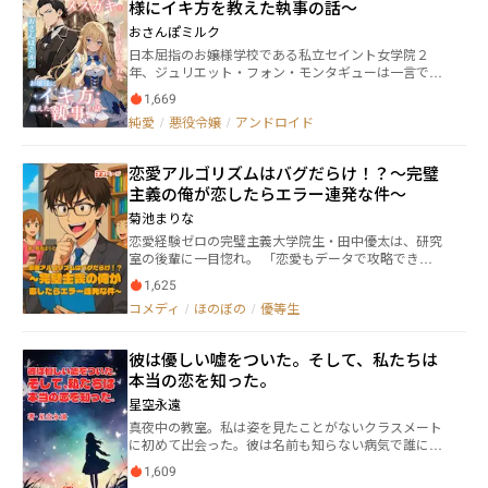
様にイキ方を教えた執事の話〜
おさんぽミルク
日本屈指のお嬢様学校である私立セイント女学院２
年、ジュリエット・フォン・モンタギューは一言で言
ってしまえば「完璧超人」である。 世界有数の資産家
1,669
にして、大貴族と言われているモンタギュー家の次期
純愛
/
悪役令嬢
/
アンドロイド
正統後継者にして、もう１０年すれば絶世の美女にな
るだろうと確信させる愛らしい顔つき。 加えて教養が
あり、走れば国体出場、歌えばスタンディングオベー
恋愛アルゴリズムはバグだらけ！？～完璧
ション、テストでは入学以来２位に圧倒的大差をつけ
主義の俺が恋したらエラー連発な件～
て１位に君臨し続けているモンタギュー家の女帝と、
まさに才能の暴力と呼ぶべき人外じみたお嬢様、それ
菊池まりな
がジュリエット・フォン・モンタギューである。 そん
恋愛経験ゼロの完璧主義大学院生・田中優太は、研究
な完璧超人なお嬢様の唯一の欠点、それは―― ――人間不信。
室の後輩に一目惚れ。 「恋愛もデータで攻略でき
幼少期の頃よりその地位を狙った親類縁者たちに毒
る！」とExcelとAIを駆使するが、結果はエラーとバグ
殺・暗殺・誘拐・拉致・監禁を幾度も経験させられた
1,625
だらけ。 ぎこちないアプローチに失敗するたび、図書
結果、性格が天然パーマ並みに捻じれに捻じれ、スー
コメディ
/
ほのぼの
/
優等生
館で出会う文学少女・静香が的確にツッコミを入れて
パーウルトラド級の人間嫌いな冷酷美少女に育ってし
くる。 やがて優太は、計算通りに動かない“人の気持
まったのだ。 そんなジュリエットももう年頃である。
ち”という未知の変数に直面し──。
彼女の美貌に、地位に釣られる男たちから言い寄ら
彼は優しい嘘をついた。そして、私たちは
れ、縁談の話を持ってこられるコトに辟易していた。
本当の恋を知った。
人間の男なんかとは死んでも付き合いたくない。 それ
でも羽虫のごとく自分に近づいてくる男たち。 そこで
星空永遠
ジュリエットは１つの策に打って出ることにした。 ――自
真夜中の教室。私は姿を見たことがないクラスメート
分の命令に忠実なロボットに恋人役をやらせよう、
に初めて出会った。彼は名前も知らない病気で誰にも
と。 そしてお金にモノを言わせて完成させたのが、人
知られずに消えたいと願っていた。 「死ぬ前に恋がし
類初の自立型アンドロイドにして人が造りし人間。 そ
1,609
てみたいな」彼のお願いを受け入れ、仮の恋人になっ