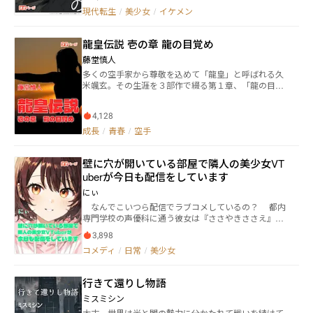
力についての、ひとつのロマンスである。
味に生きる二周目の彼と恐ろしい未来を回避したい真
現代転生
/
美少女
/
イケメン
面目一軍女子の青春ミステリーラブコメ。
龍皇伝説 壱の章 龍の目覚め
藤堂慎人
多くの空手家から尊敬を込めて「龍皇」と呼ばれる久
米颯玄。その生涯を３部作で綴る第１章、「龍の目覚
め」。幼いころから祖父の下で空手修行に入り、成人
するまでの修行の様子を描く。 その中で過日の沖縄で
4,128
行なわれていた「掛け試し」と呼ばれる実戦試合にも
参加。若くしてそこで頭角を表し、生涯の相手、サキ
成長
/
青春
/
空手
と出会う。強豪との戦い、出稽古で技の幅を広げ、や
がて本土に武者修行を決意する。本章はそこで終わ
壁に穴が開いている部屋で隣人の美少女VT
る。 この話は実在するある拳聖がモデルで、日本本土
への空手普及に貢献した稀有なエピソードを参考にし
uberが今日も配信をしています
ており、戦いのシーンの描写も丁寧に描いている。
にぃ
なんでこいつら配信でラブコメしているの？ 都内
専門学校の声優科に通う彼女は『ささやきささえ』と
いう名前でVTuber活動を行っていた。 苦学生のささ
3,898
えは格安アパートに住んでいる。 格安たる所以は部
コメディ
/
日常
/
美少女
屋の壁に大穴が空いており、隣室が丸見えであるこ
と。 ささえが専門学校に通い始めて1年。 隣室は
ずっと空き部屋だった。 いくら格安とはいえ、壁に
行きて還りし物語
穴の開いている部屋に契約する人など自分以外に居る
はずないと思っていたのだけど…… 「——あっ、初め
ミスミシン
まして。今日隣に引っ越してきた者でございます」
太古、世界は光と闇の勢力に分かたれて戦いを続けて