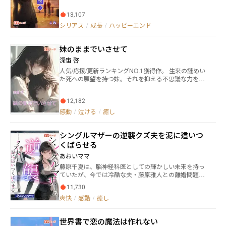
った。 先輩職員からの指導、少年たちへの鑑別を経て
少しずつ成長していく雫。 そんな矢先にとある事件が
13,107
起こって……？
シリアス
/
成長
/
ハッピーエンド
妹のままでいさせて
深宙 啓
人気/応援/更新ランキングNO.1獲得作。 生来の謎めい
た死への願望を持つ妹。それを抑える不思議な力を持
つ兄に救われ続け、その淡い想いはやがて育ち、暴走
し……。 時にコミカル、時にシリアスに描かれた、可
12,182
愛くて、オタクで、少し変態で、そしてとても健気な
妹の物語。 ―――愛と感動の青春ものをお探しの方に
感動
/
泣ける
/
癒し
ぜひ。 ＜あらすじ＞ 妹が物心がついた時にはすでに存
在していた謎の自害衝動。 それを抑えることができ
シングルマザーの逆襲――クズ夫を泥に這いつ
る不思議な力を持つ兄。 幼少期、常にその衝動に悩
む妹はある日、誰の目も届かぬ間に身投げを図る。
くばらせる
それを寸前で見つけ、命を張って制した兄は二度とそ
あおいママ
うならぬよう生涯を貫く魂の約束を誓い、心を打たれ
藤原千夏は、脳神経科医としての輝かしい未来を持っ
た妹はそれを受け入れて約束を結ぶ。 以来、妹は兄の
ていたが、今では冷酷な夫・藤原雅人との離婚問題に
ために生きる事を誓う。 だが兄は順調に妹を守り続け
直面し、家庭内での深刻な闘いが繰り広げられてい
るも、中学1年のとある出来事から絶望を抱え込んでし
11,730
る。仕事と家庭の板挟みで心身ともに疲弊し、義母や
まい、苦しみ続けていた。 それを知る妹は負担になら
爽快
/
感動
/
癒し
義姉からの圧力に耐えながら、千夏は一歩一歩、自分
ぬように明るく振舞いながら懸命に尽くして兄を支
を取り戻すための戦いを始める。離婚届を前に、彼女
え、善き兄妹関係を続けていた。 そこへ兄を慕う存在
の心の中では「母として」「医師として」「一人の女
がいよいよ恋のアプローチを図ろうとした時に、妹は
世界書で恋の魔法は作れない
性として」、すべてを取り戻す覚悟が固まる。千夏
初めて気づいた。 兄に恋人や結婚相手になりうる存在