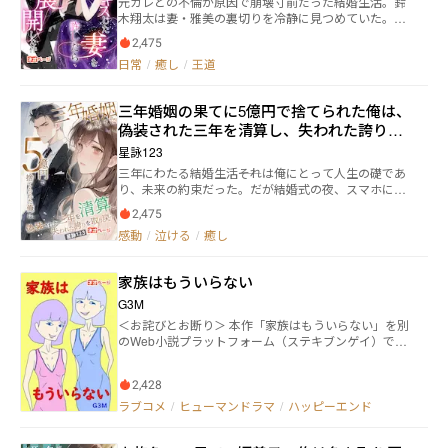
元カレとの不倫が原因で崩壊寸前だった結婚生活。鈴
ています。
木翔太は妻・雅美の裏切りを冷静に見つめていた。あ
る日、雅美が元カレと交わしたキスを目撃した翔太
2,475
は、意外な反応で周囲を震撼させる。傷つけられた
日常
/
癒し
/
王道
愛、裏切られた信頼、そして消えかけた絆。二人の関
係は予想外の方向へ動き始める。妻の不貞をきっかけ
に、翔太は過去7年間の思いを静かに振り返り、雅美は
三年婚姻の果てに5億円で捨てられた俺は、
自分がどれだけ夫を傷つけてきたかに気付いていく。
偽装された三年を清算し、失われた誇りを
愛と裏切り、許しと再生を描く感動の人間ドラマ。
取り戻す
星詠123
三年にわたる結婚生活――それは俺にとって人生の礎であ
り、未来の約束だった。だが結婚式の夜、スマホに届
いたのは「5億円」の入金通知と〈これで清算です〉と
2,475
いう残酷な一文。壇上で誓いを交わすはずの妻は、別
感動
/
泣ける
/
癒し
の男と並び立ち、三年間の婚姻を虚構と笑い飛ばし
た。 絶望の淵に追い討ちをかけるように、東京家庭裁
判所から資産凍結命令が下る。弁護士と探偵の力を借
家族はもういらない
り、俺は必死に証拠を集めるが、相手は逆に「原告の
不適切行為」を捏造し、世論さえも味方につけようと
G3M
していた。 やがて浮かび上がる密会の記録、友人の証
＜お詫びとお断り＞ 本作「家族はもういらない」を別
言、そして妻の背後に潜む巨大な影――三年間の真実は少
のWeb小説プラットフォーム（ステキブンゲイ）で有
しずつ姿を現し始める。 だが、最後に暴かれるのは本
料公開することにいたしました。そのため、11話以降
当に妻の裏切りだけなのか？ それとも、俺の知らな
のネオページでの掲載を取り下げました。ご不便をお
い“もう一つの真実”が待ち受けているのか――。
2,428
かけして申し訳ありません。また、これまでのご愛読
に心から感謝いたします。 ちなみに、本作の移転先の
ラブコメ
/
ヒューマンドラマ
/
ハッピーエンド
URLは以下の通りです。 https://sutekibungei.com/nov
els/db806276-309e-4505-b8a4-b9611d77707c 他の