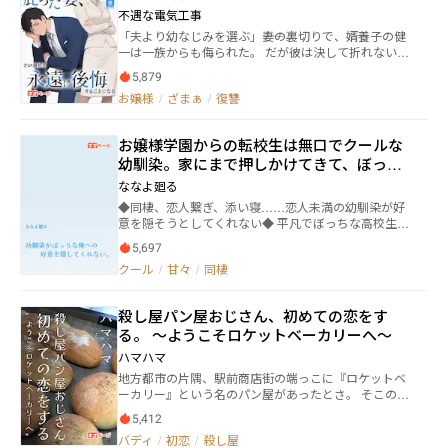
切られて、家から追放されそうになった。 イズルは
不遇な電気工事
神農財団の御曹司。彼の家族は暗黒家族の秘密を知っ
「夫より幼なじみを選ぶ」――妻の裏切りで、婿養子の健
たせいで全員が殺された。イズル一人だけが異能力の
一は一族からも侮られた。 だが彼は決して折れない。
おかげで魔の手から逃れた。 復讐するために、イズ
冷徹な証拠で陰謀を暴き、裏切った者を一人残らず叩
ルは暗黒家族のライバル組織と手を組んだ。 その組
5,879
き潰す。 幼なじみは法廷で有罪、祖父は警察に連行、
織が提案したのは、なんと、イズルがリカの夫になっ
お嬢様
/
ざまぁ
/
復讐
白石家は破産の泥沼へ。 かつて「存在感なし」と蔑ま
て、暗黒家族内部に侵入するという屈辱な「悪役令嬢
れた男は、今や日本商界を支配する若き伝説となる。――
の婿入り計画」だった。 リカの信頼を得るために、
愛よりも利益を選んだ妻の末路は、全てを失うことだ
イズルは小馬鹿なCEOに扮して、リカと馬の合わない
お嬢様学園からの転校生は無口でクールな
った。裏切りと復讐、没落と栄光が交錯する豪門逆転
同居生活を始める。 思わなかったのは、リカは彼が
幼馴染。家にまで押しかけてきて、ぼっち
ドラマ、ここに開幕！
想像した悪役令嬢ではなく、彼からの好意に全く動じ
な俺への好意を隠してくれない。
ない石頭だった……
ななよ廻る
◆同棲、恋人繋ぎ、添い寝……恋人未満の幼馴染が好
意を隠そうとしてくれない◆ 平凡でぼっちな高校生活
を送っていた俺の日常が、転校生というイベントによ
5,697
って一変することになる。 11月。夏と秋が入り交じる
クール
/
甘々
/
同棲
季節外れの転校生は俺の幼馴染だった。 妖精のような
神秘的な見た目をした幼馴染のアオはすぐに教室中を
虜にしてしまう。 その上で、俺の幼馴染であることを
殺し屋パン屋おじさん、初めての恋をす
堂々と宣言して、平穏だった俺のぼっち生活を突然終
る。 ～ようこそロケットベーカリーへ～
わらせた。 当たり前のように一緒に帰るアオは、これ
また当たり前のように恋人繋ぎをしてくる。 俺とアオ
ハマハマ
は恋人ではないのに。 けど、昔から甘えてくるアオを
地方都市の片隅、駅前商店街の端っこに『ロケットベ
拒否できたことはなく、甘んじて受け入れることしか
ーカリー』という名のパン屋があったとさ。 そこのオ
俺にはできなかった。 俺が暮らすアパートの近くまで
ーナー店主はパン作りの腕は可もなく不可もなく、し
来たというのに、アオは手を離す様子も帰る素振りも
5,412
かしその実態は凄腕の殺し屋。 そんな彼が生まれて初
見せない。 寄っていくつもりなのか。 送っていくのが
バディ
/
初恋
/
殺し屋
めての恋をした。 彼女に恋い焦がれながらもパンを焼
面倒と、暗に帰るよう促したが、アオは俺を不思議そ