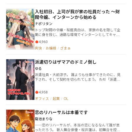
き、そして淡々と殺し屋稼業も継続中。 彼の恋は実る
うな顔で見て、 「今日からユイトの家に住むのだけど―
のか、はたまた実らないのか。 どうぞ温かく見守って
―」 ……なんだって？ ※この作品は『カクヨム』『ネ
入社初日、上司が我が家の社員だった ～財
やってくださいませ。 ※1作者はパン屋も殺し屋も未経
オページ』に掲載しております※
閥令嬢、インターンから始める
験。おかしな描写があっても、こちらも暖かいキモチ
でお願いします。 ※2表紙絵のパンは作者本人が焼いて
ナポリタン
おります。パン焼き楽しい。
トップ財閥の令嬢・桜庭真白は、 家族の名を隠して企
業に身を投じ、過酷な環境でインターンとしてキャリ
アをスタートさせる。 数々の悪意ある先輩たちの嫌が
4,960
らせや巧妙な職場の罠に立ち向かい、圧倒的な実力で
爽快
/
お嬢様
/
ざまぁ
何度も鮮烈な逆転劇を繰り広げる。 流暢なフランス語
で中東の王子を魅了し、密かに核心的な資産を手に入
れ、ついには大勢の注目を浴びながら、その驚愕の正
派遣切りはザマアのドミノ倒し
体を明かす！
ゆる
派遣社員・大前涼子。 誰よりも仕事ができたのに、見
下され、そして契約を切られてしまう。 ――ただ「派遣を
切った」だけのはずだった。 だがそれは、意外な運命
が転がり始める合図だった。 派遣の終わりは、ざまぁ
4,958
の始まり。 痛快逆転ストーリー、ここに開幕！
オフィス
/
起業
/
OL
恋のリハーサルは本番です
菊池まりな
──恋のリハーサルが、本当の恋になるなんて誰が思
っただろう。 新人舞台俳優・桜井蓮は、初舞台を控え