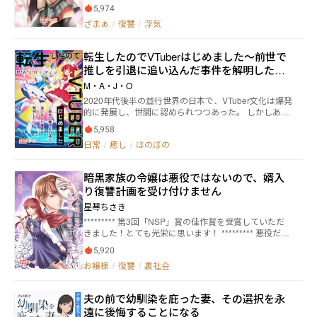
決定的な浮気の現場の証拠を掴んだ。弁護士に相談し
5,974
暇をつぶしていいのか分からず･･････。 第十五話 主
て嫁とは離婚が成立した。そしたら、浮気男が金持ち
人公は妻からクリスマスツリーがもらえるクイズに参
ざまぁ
/
復讐
/
浮気
で、嫁も2人の娘も養うという。娘2人とは仲がいいと
加させられる。 第十六話 主人公は涙ぐましい努力を
思っていただけにショック。 そんなとき、実母が入院
して禁煙を成功させる。 第十七話 現代サッカーはデ
した。まとまったカネが必要になり浮気男からの慰謝
転生したのでVTuberはじめました〜前世で
ータを駆使していた。 第十八話･･････
料を使った。 カネがなくなった俺は田舎の家に引っ越
推しを引退に追い込んだ事件を解明した
すことになった。その家の庭を掘っていたら、1つの石
像、「不動明王様」を見つけた。不憫に思い、洗って
い〜
M・A・J・O
祀っていたら娘2人が帰ってきた！ そのうち、嫁から
2020年代後半の並行世界の日本で、VTuber文化は爆発
は復縁を求めるメールが届くようになる。俺は慣れな
的に発展し、世間に認められつつあった。 しかしある
い田舎暮らしにあくせくしていたのだが、娘達と田舎
時、白鳥かなの推しているVTuberがとある事件により
での居場所づくりを進めていくのだった。 俺の幸せ
5,958
引退を迫られることになる。 かなはそのことがショッ
は、家族の幸せはどこにあるのか！？
日常
/
癒し
/
ほのぼの
クで周りが見えておらず、外出中車に轢かれて死亡
し、2010年代の世界に転生した。 この時代には技術が
成熟していたが、VTuber文化はまだ存在していなかっ
暗黒家族の令嬢は悪役ではないので、婿入
た。 かなは前世の記憶が残っていたため未来の知識を
り復讐計画を受け付けません
活かして、多様性と革新の方向へとコミュニティを導
くことを決心する。 【現実世界ジャンル、アクティブ
星琴ちさき
ランキングにて最高第1位達成！】 【現実世界ジャン
********* 第3回「NSP」賞の佳作賞を受賞していただ
ル、応援ランキングにて最高第1位達成！】
きました！とても光栄に思います！ ********* 悪役だと
誤解された暗黒家族の令嬢は、「婿入り復讐計画」の
5,920
攻略ターゲットにされた！？ 「冷酷毒舌の暗黒令嬢」
お嬢様
/
復讐
/
裏社会
×「復讐のために花畑脳を演じる御曹司」 馬の合わな
い二人が手を組み、暗黒家族で裏切り者を成敗し、毒
の親玉を消す！ 恋も復讐も、成し遂げる！ ********* リ
夫の前で幼馴染を庇った妻、その選択を永
カはとある暗黒家族の継承人、冷酷毒舌で融通が利か
遠に後悔することになる
ない。重要な家族任務を執行する途中で友人たちに裏