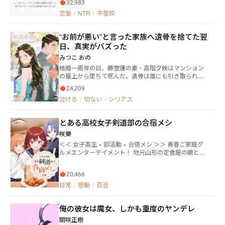
32,983
高校進学とほぼ時を同じくして空手を習い始める。 と
恋愛
/
NTR
/
不登校
ころが、初めて出場した試合で、同級生で自分をいじ
めていた黒沢芳樹（くろさわ・よしき）に壮絶KOさ
れ、気絶して漏らしてしまうという失態を犯してしま
“お前が悪い”と言った家族へ――遺骨を捨てた翌
った。 さらには、密かに思いを寄せていた幼馴染の黄
日、真実がバズった
崎真依（きざき・まい）が、黒沢と付き合い始めてし
まう。 雅史は逃げるように道場を移籍し、全てを忘れ
みつこ おの
たいと格闘技にのめり込んでいくのだが…。 悲劇のダ
結婚一周年の日、藤堂蓮の妻・高階夕映はマンション
ブルインパクト？から、雅史は立ち直ることができる
の屋上から墜ちて死んだ。遺骨は誰にも引き取られ
のか？！ 青春×恋愛×ときどき格闘技！ これまでファ
ず、彼女の不在だけが世界に残った――はずだった。 死後
ンタジーばかり書いてきたので、現実世界ものをやっ
24,209
387日、公益弁護士・宮崎律が遺言に従い、夕映の遺
てみたいなと思って書き始めました。 ドロドロぐちゃ
泣ける
/
切ない
/
シリアス
品を“公開”し始める。七冊の日記、録音筆、医療明
ぐちゃな青春ものにしてやろうと思って、個人的には
細、手術同意書、通帳、そして臓器提供意思表示カー
結構、踏み込んだつもりです笑。 実はまだ最後まで書
ド。遺品は一度に暴かれない。五回に分けて、少しず
けていません。みなさまの反応次第で、エンディング
とある高校女子剣道部の合宿メシ
つ、確実に、彼らの言い訳を奪っていく。 「大人しく
が変わってくるかもしれません。 雅史とマイの高校３
て、何も言わない子」――そう決めつけていた実家の両
咲樂
年間を描いていて、長いです。気長にお付き合いして
親。 「裏切られた」――そう信じて妻を切り捨てた夫。 そ
いただけると、うれしいです。 【注意】この作品はフ
＜＜ 女子高生 × 部活動 × 合宿メシ ＞＞ 青春ご家庭グ
して“姉”として居場所を奪い続けた養女・白石澪。 公
ィクションです。実在の人物･団体･事件とは一切関係
ルメエンターテイメント！ 地元山形の定食屋の娘とし
開されるのは恨みの言葉ではない。夕映の日記には、
がありません。 【注意】この物語は、法律・法令に反
て生まれた山辺なづなは、父親のような立派な料理人
なぜか一度も「憎い」が書かれていない。あるのは、
する行為を容認・推奨するものではありません。
を目指す高校一年生。 しかし、幼いころのトラウマが
小さな願いと、数えた回数と、言い訳しない事実だ
20,466
原因で「人のために料理を作る」と失敗してしまう癖
け。だからこそ、読んだ者の心が折れていく。 やがて
を身に着けてしまっていた。 そんな彼女はある日、剣
日常
/
感動
/
百合
真相は、取り返しのつかない形で突きつけられる。夫
道部の次期部長である西川瀬李から「剣道部のマネー
の体にある“命の証”、母の目に宿る“光”、その代償が誰
ジャーとして、寮で食事を作って欲しい」と誘われ
のものだったのか――。 彼らが泣き崩れても、謝っても、
俺の彼女は魔女、しかも重度のヤンデレ
る。 癖のこともあり渋っていたなづなだったが、料理
もう彼女は戻らない。これは、死んだ妻が遺品で行う
人としての成長のために誘いを受けることに。 ところ
間咲正樹
公開裁判。愛したはずの人間たちが、自分の手で壊し
が、かつては全国優勝も果たした〝強豪〟剣道部は、