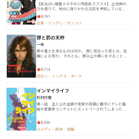
界が少しだけ鮮やかに見えてくる。 二人の距離は近い
【巫女JD×強面メガネの小市民系ラブコメ】 土地神の
系イケメンドラマーの千春、声の小さい無自覚美少女
ようで遠く、遠いようで近い。 不器用ですれ違いなが
力を借りて、地元に降りかかる災厄を予知している巫
ボーカリストの緋音と共に、メジャーを目指してデビ
らも、縮まっていく「感情のダイヤ」。 中盤以降、新
女の鈴緒（すずお）。 彼女はある日、自分が近い将来
ューを果たす。 しかし向日葵も、新たなバンドを立ち
たなライバルの登場や、過去のトラウマに向き合う小
8,761
とある男性とイチャイチャバカップル化する未来を視
上げて立ちはだかり―― 自分の信じる“音楽”を貫いて、現
さな事件をきっかけに、物語は単なるドタバタから、
日常
/
ツンデレ
/
ポンコツ
てしまった。 その男性こと銀之介（ぎんのすけ）は兄
代ロックシーンに旋風を巻き起こせ！
互いの傷をそっと癒やし合う深い人間ドラマへと加速
の友人であり、鈴緒にとって天敵でもあった。 とにか
していく。 笑って、きゅんとして、ちょっと泣けて、
くこの男、威圧感がすごいし小言も多いのだ。 どうに
また笑える。 ガチガチだった心がほどけ、自分の物語
罪と罰の天秤
か未来を変えようともがく鈴緒は、無表情小姑な銀之
をもう一度好きになる――そんな“読みやすくて止まらな
介とのゆるふわ攻防戦を繰り広げる羽目に。 果たして
一布
い”青春ラブコメです。
彼女は、割と重めの感情を抱え持っている彼から逃げ
罪の重さを測るものは何か。 罪に見合った罰とは、苦
おおせることが出来るのだろうか。 ――たぶん無理です
痛による死か。 それとも、罪以上の償いをすること
ね、はい。 （毎週だいたい火・木・土に更新予定で
か。 クロマチンという特殊能力が発見された現代。 ご
す）
く少数しか持ち得ないその能力を持つ者は、警察の特
8,714
殊部隊SCPTに所属し、武装犯罪等の鎮圧に従事して
いる。 クロマチン能力者である佐川亜紀斗は、少年の
切ない
/
シリアス
/
ダーク
頃、荒れて喧嘩ばかりしていた。喧嘩の相手を病院送
りにしたことが、何度もあった。 しかし、一人の少年
インマイライフ
課の警察官により更生した。 クロマチン能力の素養が
あった彼は特殊部隊に所属しながらも、罪を犯した人
杉村行俊
達を更生させ、償いながら生きていけるように尽力し
第一話 主人公の主婦が実家の母親に勝手にテレビ番
ていた。 クロマチン能力者である笹島咲花は、幼い
組の愛妻家コンテストにエントリーされてしまった。
頃、大好きな姉を亡くした。 姉は非行少年達に拉致さ
次々と紹介されるすばらしい愛妻家たち。こんなこと
れ、暴行と陵辱の限りを尽くされ、殺された。 しか
ならもっとちゃんとしておけばよかった・・・と後悔
し、少年達に下った刑罰は、犯した罪に比べてあまり
8,336
する。 第二話 妻が宝くじの当たりやすいひとの特徴
に軽いものだった。 鬼畜にも劣る凶悪犯は、駆逐すべ
記事が夫にマッチしていることを教えた。それからし
コメディ
/
爽快
/
短編
きだ。 残酷な事件に向き合いながら、咲花は凶悪犯達
ばらくして、夫の素行が妙におかしくなったことに気
をその手にかけてゆく。 美女のような容貌の金井秀
づく。 第三話 主人公は母のすすめで舞妓になるた