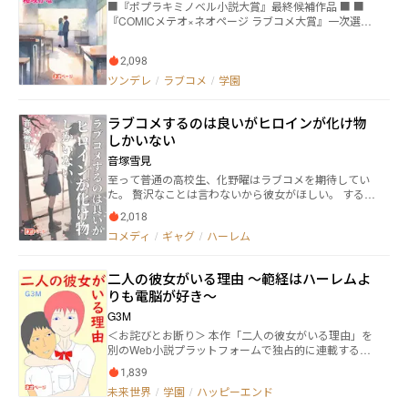
■『ポプラキミノベル小説大賞』最終候補作品 ■ ■
混迷をきわめていく。 三人の少女にはそれぞれ、卒業
『COMICメテオ×ネオページ ラブコメ大賞』一次選考
後の未来を変えるために闘う理由があり、そして悠介
通過作品 ■ 春野亜矢（はるのあや）、16歳。 マンシ
を必要とする理由があった。彼女たちと様々な困難に
ョンで一人暮らしをする、ごく普通の女子高校生。 亜
立ち向かっていくなかで、悠介は自らの出生の秘密
2,098
矢の住むマンションの隣に、『死神グリア』と名乗る
や“未来の君”という言葉の本当の意味を知ることとな
少年が引っ越して来た。 その直後、亜矢は事故で命を
ツンデレ
/
ラブコメ
/
学園
る。 彼らは高校三年間でやがて来る未来を塗り変えら
失うが、グリアに『仮の心臓』を与えられて生き返
れるだろうか？ そして悠介の“未来の君”とはいったい
る。 だが、その心臓にグリアが24時間に1回『命の
誰なのだろうか？ 悠介が選ぶのは、果たしてどの未来
ラブコメするのは良いがヒロインが化け物
力』を注ぎ込まなければ、命を持続できない体になっ
か。
てしまった。 しかも、その方法が『口移し』。 少女は
しかいない
抵抗しながらも、毎日、死神と口移し（キス）しなけ
音塚雪見
ればならない。
至って普通の高校生、化野曜はラブコメを期待してい
た。 贅沢なことは言わないから彼女がほしい。 すると
美少女と名高い草壁菜々花の隣の席になった！ 周り
2,018
から散弾銃のように向けられる嫉妬の目。波乱万丈の
コメディ
/
ギャグ
/
ハーレム
物語が始まると思ったら――……。 「え、かかわらないで
ほしい」 曜は滅茶苦茶嫌そうな顔をしながら、全力で
菜々花との距離を置き始める。 しかし彼の意志とは裏
二人の彼女がいる理由 ～範経はハーレムよ
腹に増え続ける「化け物」みたいなヒロイン達。増え
りも電脳が好き～
続ける嫉妬の目。減り続けるＳＡＮ値。 曜は普通のラ
ブコメを送ることができるのだろうか。彼は今日も祈
G3M
り続ける。 ………………だが、多分無理である。無
＜お詫びとお断り＞ 本作「二人の彼女がいる理由」を
情。
別のWeb小説プラットフォームで独占的に連載するこ
とにいたしました。そのため、ネオページでの掲載を
1,839
取り下げさせていただきました。ご不便をおかけして
未来世界
/
学園
/
ハッピーエンド
申し訳ありません。また、これまでのご愛読に心から
感謝いたします。 ちなみに、本作の移転先のURLは以