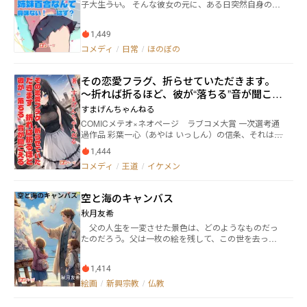
子大生――うい。 そんな彼女の元に、ある日突然自身の妹
を名乗る年下のレズビアンな女子大生――めいが現れた。
めいはなぜかういのことを一方的に知っていた。 「お
1,449
姉ちゃんはういさん、ですよね？」 それからういは、
その少女となし崩しに生活していくこととなる…… ・
コメディ
/
日常
/
ほのぼの
表紙はよしかわ様のフリーイラストを使用させていた
だいております。
その恋愛フラグ、折らせていただきます。
～折れば折るほど、彼が“落ちる”音が聞こえ
る～
すまげんちゃんねる
COMICメテオ×ネオページ ラブコメ大賞 一次選考通
過作品 彩葉一心（あやは いっしん）の信条、それは――
「物語の主役（ヒーロー・ヒロイン）になるな。安全
1,444
な道端の石（モブ）になれ」。 中学時代、クラスの中
コメディ
/
王道
/
イケメン
心で恋と友情に破れ、全てを失った黒歴史。以来、一
心にとって「色恋沙汰」は、平穏な日常を破壊する最
悪の"破滅フラグ"となっていた。 高校二年の春。一心
空と海のキャンバス
は完璧なモブライフを送るはずだった。長い前髪で表
情を隠し、イヤホンで世界を遮断する。しかし、その
秋月友希
灰色の日々は、一人の男によって音を立てて崩れ去
父の人生を一変させた景色は、どのようなものだっ
る。 九重透（ここのえ とおる）。 太陽のような笑顔
たのだろう。父は一枚の絵を残して、この世を去っ
を振りまく彼は、一心にとって関わった瞬間にバッド
た。願っているだけでは何も手に入れることはできな
エンドが確定する、歩く恋愛フラグそのものだった。
い。社会に対して行き詰まりを感じていた楓月（かづ
隣の席になるという絶望的な強制イベントに、一心は
1,414
き）は、突然目の前に現れた咲良に促されて景色を探
孤独な戦いを決意する。彼との間に発生する全ての恋
すことを決意する。しかし旅は思いがけない出来事や
絵画
/
新興宗教
/
仏教
愛フラグを、完璧に「へし折る」ために。 完璧な回避
困難に満ちていた。父は何故、亡くなったのか。咲良
行動（塩対応）が決まるたび、一心の脳内にだけ【キ
とは一体、何者なのか。母の性格が変わってしまった