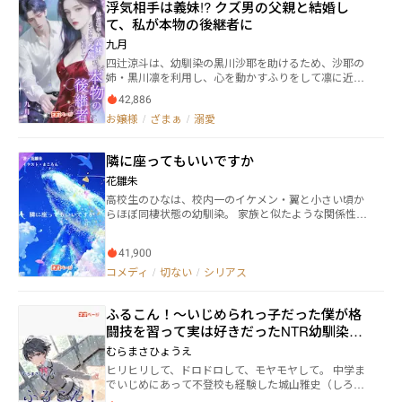
浮気相手は義妹!? クズ男の父親と結婚し
確定要素”だった。 家族の微妙な愛情、世間の噂、そし
て莫大な利権をめぐる政略。 ──本当に“姫”として守
て、私が本物の後継者に
られるのは、誰なのか。 遥が踏み入れたのは、ただの
九月
豪邸ではなかった。 政治と陰謀が交錯する権力の巣
四辻涼斗は、幼馴染の黒川沙耶を助けるため、沙耶の
窟。 笑顔の裏には鋭利な刃が潜み、温もりの言葉さえ
姉・黒川凛を利用し、心を動かすふりをして凛に近づ
も信用できない世界で、遥は静かに“生き残り”を選
く。そして、凛が自分に心を許した後、涼斗は凛を辱
ぶ。 冷徹な三兄弟、策略家の養女、そして動き始める
42,886
め、さらには彼女を兄弟たちに渡して弄ぶつもりだっ
裏の親族── 真の敵は誰か。味方は、果たして存在す
お嬢様
/
ざまぁ
/
溺愛
た。 しかし、凛は復讐を誓い、涼斗の父親である四辻
るのか。 帰郷から始まる、ラグジュアリーでスリリン
グループの神秘的な総裁・四辻清を誘惑することに決
グな家族心理ドラマ、開幕。
める——。 ─── そして、四辻涼斗が黒川沙耶と共に
隣に座ってもいいですか
四辻家の屋敷に足を踏み入れたとき、黒川凛は家主の
座に堂々と座って、クズ男とその不貞な女が茶を注ぐ
花雛朱
のを待ち構えていた。 四辻清は厳しい表情で言った。
高校生のひなは、校内一のイケメン・翼と小さい頃か
「これが君の母親だ。四辻家の女主人だ。これから
らほぼ同棲状態の幼馴染。 家族と似たような関係性な
は、俺を尊敬するように、凛を尊敬しなさい。」 凛は
のに、周りからの嫉妬で迷惑していたある日、翼に初
元カレを見つめ、にっこりと笑った。 「涼斗、いい子
めての彼女が出来て… 失敗や後悔から始まる、切ない
だね。『ママ』って呼んでみなよ。」 四辻涼斗は怒り
41,900
青春ラブコメディ。
と嫉妬で顔がひび割れそうだった。 彼女がクズ男と不
コメディ
/
切ない
/
シリアス
貞女を完全に無力化させるため、凛はベッドの上であ
らゆる技を駆使して、跡継ぎを生み、涼斗から四辻家
の財産を奪おうと決心した。 しかし毎晩…… 「清、お
ふるこん！〜いじめられっ子だった僕が格
願い、放して！ 眠いの。」 満たされることのない男の
闘技を習って実は好きだったNTR幼馴染を
前で、凛は腰が砕けそうだった。 だが、男は深い瞳で
取り戻す話
冷静に言った。 「跡継ぎはもういらないんだろう？」
むらまさひょうえ
凛は歯を食いしばり、男の唇に自らキスをして返事を
ヒリヒリして、ドロドロして、モヤモヤして。 中学ま
した。
でいじめにあって不登校も経験した城山雅史（しろや
ま・まさふみ）は、いじめられっ子から脱却すべく、