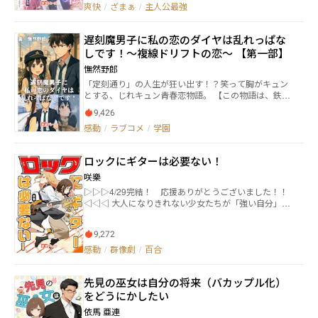
爽快
/
ざまぁ
/
主人公最強
いて余命わずか」と噂される名門御曹司と契約結婚を
結んだ。 「あなたを治してあげます。その代わり——
あなたの力を貸して」 復讐の舞台は、世界最大の動画
遅刻魔男子に私の恋のダイヤは乱れっぱな
配信サイト《WeTube》のサバイバル企画。 私はそこ
しです！〜複線ドリフトの恋〜 【第一部】
で、偽善を武器にした義妹を生配信で叩き潰し、偽り
の家を崩壊させ、前世の怨を清算していく。 だが——
憮然野郎
彼の“呪い”の真実が、私の亡き母の故郷に繋がってい
「定刻通り」の人生が狂い出す！？笑って胸がキュン
ると知ったとき、復讐だけでは終われない物語が始ま
とする、じれキュン青春恋物語。 【この物語は、鉄道
る。 それは、復讐の魔女と呪われた御曹司が、互いを
オタ女という仮面を被った、じれキュン全開の青春ド
救い合いながら生き直す、運命の再生譚。
9,426
ラマである】 「定刻通り」の人生しか知らなかった“早
感動
/
ラブコメ
/
学園
すぎ”ヒロイン・のぞみと、人生がいつも遅延気味
の“遅刻魔”迂闊。 真逆な二人が、駅や旅先でドタバタ
しながら距離を縮めていく、軽快で読みやすい王道じ
ロックにギターは必要ない！
れキュンラブコメです。 鉄道知識は一切不要。難しい
設定もなし。 ただ、笑って、きゅんとして、時々ちょ
咲樂
っと切なくなって――ガチガチだった心が少しずつほどけ
▷▷▷4/29完結！ 応援ありがとうございました！！
ていく、そんな二人の感情の揺れを楽しむ物語です。
◁◁◁ 大人になりきれない少女たちが「強い自分」を
梗概 速杉のぞみ、17歳。 鉄道が大好きで、時間にも
取り戻す、崖っぷちガールズバンド小説 ――ロックにギタ
気持ちにも“きっちり”していた彼女は、あの日の後悔
ーは必要ねえ。これが、あたしらの音楽だ。 ＝＝＝＝
を隠すように、完璧なダイヤ通りの日常を守ってき
9,272
＝＝＝＝＝＝＝＝＝＝＝＝＝＝＝＝＝＝＝＝＝＝＝＝
た。恋なんて、自分には関係ない。 そんな彼女の前に
＝＝ メジャーガールズバンド『サマーバケーション』
感動
/
群像劇
/
百合
現れたのが、遅刻常習犯で、空気も読めず、でもなぜ
の天才ギタリストである向日葵と喧嘩別れをしたベー
か憎めない男子──迂闊。 彼のマイペースすぎる行動
シストの涼夏は、大学でサキソフォニストの蓮美と出
に振り回されながら、のぞみの“定刻”だったはずの心
先見の巫女は自分の将来（バカップル化）
会い〝（あてつけの）ギターレスバンド〟の結成を目
は、激しく乱れ始める。 駅での言い合い、旅先でのハ
論む。 しかし、蓮美は高校時代のトラウマにより、誰
をどうにかしたい
プニング、予想外の優しさ。 「遅れること」を極度に
かと合奏することに拒否反応を示していた。 持ち前の
恐れていたはずなのに、彼の隣にいると、不思議と世
依馬 亜連
豪胆さで彼女をバンドに引き入れた涼夏は、スパダリ