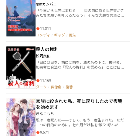
は、家庭内で傷ついた娘を守り、愛する人々に向き合
こそが、生涯見守り続けるという魂の約束を脅かすで
rpmカンパニー
い、次第に冷徹な夫・雅人との対決に臨むこととな
あろう事に。 妹は兄を慕うあまり自分の想いが禁断の
「今日から世界は変わる」 「目の前にある世界書がき
る。複雑な感情と愛憎渦巻く中で、千夏の反撃が今、
恋と自認しつつも踏み出す決心をする。 一方、誰と
みたちの願いを叶えるだろう」 そんな大層な言葉とは
始まる…。
付き合おうとも妹をその不思議な力で守り続ける約束
裏腹に、 与えられたのは手から数秒炎を出すだけで限
を絶対に破るつもりのない兄は、一時的な感情となり
界が来るような小さな力。 空間移動も念動も精神操作
がちな恋愛の目で妹を見ることを避け、禁断の恋から
11,311
も、ましてや誰かを恋に落とす魔法なんて不可能。 で
遠ざかろうとし、妹に諦めさせるつもりで普通の恋に
も「不可能」は挑戦しない理由にならない。 消費MP
コメディ
/
ギャグ
/
魔法
進もうとする。 だが逃げれば追いたくなるのが恋。
が高いなら分割して、直接が無理なら間接的に、それ
妹は必死に兄を追うも、追われる程に妹の恋慕を遠ざ
でも無効化されるなら別の対策を。 男子高校生らしい
ける兄。 思い遣りと恋慕、隠した真の想い。 それらが
殺人の権利
発想力で恋をつかみ取る！！
交錯する二人に次々起こる運命の荒波に翻弄され、や
松岡良佑
がてとんでもない状況へと巻き込まれ……。 兄は妹を
守り切れるのか、妹は死なずにその衝動を乗り越える
「目には目を、歯には歯を、法の名の下に、被害者、
事が出来るのか。 ―――――この作品タイトル『妹のまま
加害者に合法な『殺人の権利』を認める」 ここは日本
でいさせて』 これが主人公のセリフとして作中５回現
民皇国。 先進国最悪の犯罪率に対処すべく、被害者に
れますが５回ともその時々で異なる心の声となってい
加害者を殺す権利を与える。 ただし、加害者は抵抗し
11,169
て、その違いをこの少女になったつもりで噛み締めて
ても良い。 『ハンムラビ法典方』即ち『仇討ち法』に
みて貰えたら。 ※公募に出した時には妹の重さに『怖
よって凄惨な復讐劇が幕を開ける――！ 数多の被害者によ
ダーク
/
群像劇
/
復讐
さすら覚えた』と審査員から言われたほど、メンヘラ
る合法殺人と、犯罪エリートの加害者による反撃。
少女かもしれません。 全話で文庫本1冊強程度。
「普通には殺さない。苦しんで死ねッ！」 「その程度
家族に殺された私、死に戻りしたので復讐
で復讐とは片腹痛いわ！」 ネオページの規則限界に挑
んだ作品になります。 完結作品なので、一気読みにど
を始めます
うぞ！ 評価感想、お待ちしてます！ ※：登場人物の名
きなこもち
前は存在しない苗字や名前、名前に使うにはありえな
私は一度死んだ——そして、もう一度生まれた。 ただ
い漢字を使用しています。フィクションではあります
一つの目的のために。七か月だけ私を“娘”と呼んだ一
が同姓同名を防ぐ処置です。
条家への復讐。 物語の幕開け、わずか五分。 私は十億
9,671
の慰謝料と絶縁状を手にし、次の瞬間——「呪われて