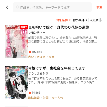
検索
詳細条件
除外条件
人気順
毒を抱いて嫁ぐ：身代わり花嫁の逆襲
割引中
レモンティー
前世で家族に裏切られ、命を奪われた天城奈緒は、強
烈な復讐の念とともに再びこの世に甦る。冷酷な家族
の策略により、余命わずかな九条家当主の“身代わりの
花嫁”として差し出された奈緒。しかし、今の彼女はも
107,855
う従順な娘ではない――録音、証拠、戦略を駆使し、結納
金三十億を掌握したその瞬間、復讐劇の幕が上がる。
爽快
/
ざまぁ
/
復讐
病に倒れた九条凛との取引、命を狙う生命保険の罠、
そして芸能界というもう一つの戦場へ。 「今度は、私
令嬢ですが、裏社会を牛耳ってます
が全てを奪い返す――」 陰謀と愛憎が交錯する中、奈緒
は“身代わり”から“主役”へと昇りつめていく。
きりしまあかり
長年行方不明だった名家の長女が、ある日突然戻って
きた。 舞台は日本屈指の財閥・藤原家。スラム街で発
見された少女・藤原遥は、血筋を証明する泣きぼくろ
とともに、華やかな一族のもとに帰還する。 だが、彼
44,865
女の居場所にはすでに“もう一人の娘”がいた。 藤原家
の養女として育てられた知世は、教養と美貌を備えた
政略結婚
/
財閥
/
女主人公
完璧な令嬢。家族の信頼と外部からの評価を一手に集
めていた彼女にとって、遥の存在はあまりに危険な“不