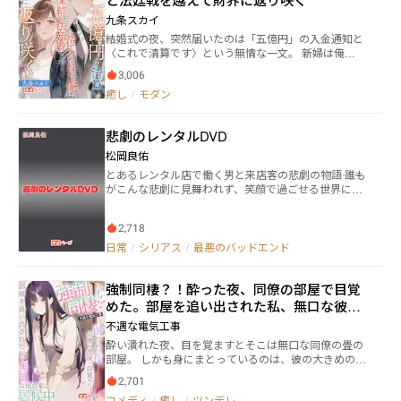
の子たちが集まることで有名(その中でも女の子たちに
伊は、暗網の闇で、自分という存在を否定した者たち
九条スカイ
人気なのは"ハイカラ通り") 。 ※藤浦市は関東圏周辺ま
への復讐の手段を見つける。ハッキングという武器を
たはその付近にある(？)４８番目の、現実には存在し
結婚式の夜、突然届いたのは「五億円」の入金通知と
手に、寵愛された妹の虚偽の人生、兄たちの隠した醜
ない空想上の県(美波県)のなかの大都市。
〈これで清算です〉という無情な一文。 新婦は俺
聞、そして家族を支える企業の腐敗を、一つ一つ暴い
の“妻”でありながら、堂々と別の男の隣に立ち、三年
ていく。これは、愛を求め続けた実の娘が、裏切りと
3,006
間の生活を茶番と切り捨てた。 さらに追い打ちをかけ
偽りの家族を、自らの手で壊し尽くすために、暗黒か
癒し
/
モダン
るように、裁判所から資産凍結の通知。 一夜にして全
ら這い上がる物語である。愛されなかった者が、愛す
てを奪われ、俺は“捨てられた男”として奈落へ突き落
ることをやめ、強者となって蘇る―。
とされたのだ。 だが、ここからが本当の始まりだっ
悲劇のレンタルDVD
た。 探偵の報告は彼女の正体を暴き、弁護士の反撃は
法廷を揺るがす。 次々と露わになる偽装と陰謀、そし
松岡良佑
て背後に蠢く巨大な財閥の影。 俺は奪われたものを取
とあるレンタル店で働く男と来店客の悲劇の物語―― 誰も
り戻すだけでは終わらない――五億を資本に新会社を立ち
がこんな悲劇に見舞われず、笑顔で過ごせる世界にな
上げ、逆襲の一手を打つ。 果たして裏切りの女を地に
る事を願って記す―― 読めば『必ず』人生の役に立つハズ
落とし、権力者たちの牙城を崩すことができるのか。
です―― 時代は変わってもこの手の問題は常に溢れている
そして最後に裁かれるのは、愛か、金か、それとも人
2,718
のだから―― 【前書き】 ネットレンタルが普及した今、レ
の誇りか。
ンタル店は減りつつある歴史の転換期の現在―― だが、
日常
/
シリアス
/
最悪のバッドエンド
我々は忘れてはならない―― それは数々の悲劇の上に成り
立っている事を―― その悲劇の歴史を忘れぬ為に、後世の
強制同棲？！酔った夜、同僚の部屋で目覚
戒めとなる様に記す―― これは古の昔、とあるレンタル店
で働く男と来店客の悲劇の物語―― 誰もがこんな悲劇に見
めた。部屋を追い出された私、無口な彼の
舞われず、笑顔で過ごせる世界になる事を願って記す――
家に居候中！
不遇な電気工事
酔い潰れた夜、目を覚ますとそこは無口な同僚の畳の
部屋。 しかも身にまとっているのは、彼の大きめのT
シャツだけ――。 行き場を失った峯岸芽衣は、成り行きで
2,701
田中健太の家に居候することに。 朝食の味噌汁、並ん
コメディ
/
癒し
/
ツンデレ