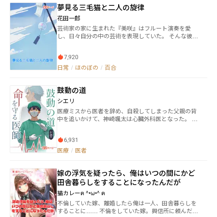
人。 秀人の家族は、彼が幼い頃に惨殺された。しか
夢見る三毛猫と二人の旋律
め、置屋に弟子入りすることになった。苦しい修行の
し、犯人が権力者の身内だったため、その事実は隠蔽
末、ようやく舞妓になることができたのだがすぐに実
される。また、流された虚偽の内容により、被害者で
花田一郎
家に帰されてしまうことになった。意気消沈した親娘
あるはずの彼の家族は、国民から批難を受けた。 SCP
芸術家の家に生まれた『美咲』はフルート演奏を愛
は・・・。 第四話 主人公は雑誌の取材のためフラン
T隊員となった彼は、家族が惨殺された真実に辿り着
し、日々自分の中の芸術を表現していた。 そんな彼女
ス人シェフの家を訪ねる。和食器と洋食器の違いを教
き、行方を眩ませる。国に復讐するために。 罪を償わ
は田舎へ引っ越すことになり、周囲になかなかなじめ
えてもらうためだ。ところが最後にとんでもない理由
せたい者。 罪を断罪する者。 罪に対して復讐する者。
ず孤独感を抱えるようになる。 ある日の美咲は散歩
をきかされることになる。 第五話 真は世界チャンプ
特殊能力を持つ、異なる思想を持つ三者。 彼等の出会
7,920
中、不思議な猫である『ミケ』に出会う。ミケは彼女
を夢見るボクサーだ。練習のため恋人の千鶴と会えな
いにより、それぞれの思いが交わり、ぶつかり合う。
の夢の中に現れ、大切なメッセージを残していく。 そ
日常
/
ほのぼの
/
百合
い日々が続いていた。だから千鶴は軽い気持ちでボク
※この物語はフィクションです。実在の人物、団体等と
んなメッセージをたどっていると地元の少女である
シングジムの練習生なることにしたのだった。 第六
は一切関係ありません。また、登場する地名、地下鉄
『結衣』とも出会い、彼女もまたミケの見せる不思議
話 娘の七つのお祝いに天神さまにお札を収めに行っ
沿線名、駅名等についても、現実に同一名のものがあ
鼓動の道
な夢を知っていた。 ミケの夢によって導かれ、親密に
た親子は、途中気味の悪いお婆さんに出逢う。 第七
ったとしても、架空のものです。
なる二人。そんな彼女たちはお互いに特別な感情を抱
話 新しい試み。落語で漫才をやってみた。 第八話
シエリ
き、それに対して戸惑いを覚える。 しかし、そんな戸
主人公はネットゲームの世界でヒロインを演じてき
医療ミスから医者を辞め、自殺してしまった父親の背
惑いを払拭してくれたのもミケだった。夢でも現実で
た。そんなある日オフ会にどうしても出席しなければ
中を追いかけて、神崎颯太は心臓外科医となった。 父
も優しく導いてくれたミケも含め、この三人の関係は
ならなくなる。そこで彼女に頼み込んで主人公になり
親がかつて勤務していた病院で勤務し始めた颯太は、
特別でずっとそうあってほしいという純粋な気持ちに
すまして出席してもらうことにしたのだが･･････。 第
不慮の事故で死んでしまった天才心臓外科医「真田龍
気づいた美咲。 そして結衣も同じ気持ちであることを
九話 ふたつの部署に所属する新入社員の主人公は個
6,931
之介」と出会う。 彼と出会うことで回り始める颯太の
伝え、三人はこれからも一緒に自分たちの物語を歩ん
性的なふたりの上司に翻弄される。 第十話 本日のコ
運命。目の前の患者を通じて颯太は成長していく。 患
医療
/
医者
でいくのだった。
ーヒーで使われている豆をクイズ形式てにしている喫
者は救えるのか… 父の過去を乗り越えられるのか…
茶店。マスターはある日コーヒー通のお客にちょっと
した悪戯をすることを思いつく。 第十一話 北方領土
嫁の浮気を疑ったら、俺はいつの間にかど
でラーメン屋を営む主人公は、ある日隊と逸れたロシ
田舎暮らしをすることになったんだが
ア兵にラーメンを奢った。 第十二話 家族写真に見知
猫カレーฅ ^•ω•^ ฅ
らぬ人間が写っていた。よくよく訊いてみた
ら･･････。 第十三話 主人公はOLになって笑顔をつく
不倫していた嫁、離婚したら俺は一人、田舎暮らしを
る研修を受ける。 第十四話 仕事一筋でがんばってき
することに…… 不倫をしていた嫁。興信所に頼んだら
た主人公は永年勤続で会社から休暇をもらうが、どう