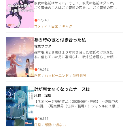
た幸福の証拠を、最後まで見届ける物語。
彼女の名前はサマミ。そして、彼氏の名前はダリオ。
日本中から越境の猛者が集まった「剣道ガチ勢」の集
ごく普通の二人はごく普通の恋をし、ごく普通の恋人
まりだった。 中でもレギュラー候補生しか入寮できな
になりました。でも、ただ一つ違っていたのは……彼
い剣道部寮は、日常生活からストイックな対立の温床
女は魔女だったのです。しかも重度のヤンデレでし
になっていて―― 「私が料理長になったら、ひとつだけお
17,940
た。
願いがあります。どうか、調理中は厨房に足を踏み入
コメディ
/
日常
/
ギャグ
れないでください」 実力と共にプライドも高い部員た
ちに囲まれながらも、同じくらい料理人としてのプラ
イドを持つなづなは、剣道部寮の日々の食事――合宿メシ
あの時の彼と付き合った私
を通して、人生で一度しかない少女たちの青春と向き
合う。 ≪登場人物一覧≫ 名前／学科コース／出身
専業プウタ
【１年生 ⇒ ２年生】 ・山辺なづな 商業科調理コ
森本瑠璃２９歳は１０年付き合った彼氏の浮気を知
ース 山形県［マネージャー］ ・黒石すずめ 商業科
る。信じていた男に裏切られ一晩中泣き腫らした顔を
調理コース 青森県 ・中津歌音 工業科工芸コース
姿見に映すと、そこには自信に溢れた美しい女性がい
大分県 ・伊達亜利沙 農業科農産コース 福島県 ・八
た。「初めまして、もう一人の私。良かったら、私と
雲星来 農業科畜産コース 北海道 ・船橋晴海 商業
16,512
人生交換しない？」その女性は並行世界のもう一人の
科美容コース 千葉県 【２年生 ⇒ ３年生】 ・西川
自分だという。瑠璃はお試しで１日人生を交換する
浮気
/
ハッピーエンド
/
並行世界
瀬李 商業科商業コース 山形県［部長］ ・九条白
が、自分と全く同じスペックを持つ彼女が全く違う人
蓮 商業科商業コース 京都府［副部長］ ・名取鈴
生を送っていて驚く。働きもせず世界的に展開する大
奈 商業科美容コース 宮城県 ・大仏 農業科畜産コ
針が刺せなくなったナースは
手宝石店の社長に囲われる生活。１日だけ交代しただ
ース 神奈川県 ・安芸 工業科建築コース 高知県
けなのに、元の生活に戻ると驚くほど状況が変わって
月越 瑠璃
【３年 ⇒ OB】 ・寒河江真帆 農業科農産コー
いた。これは人生を詰んだと絶望していた２人の瑠璃
ス 山形県［元マネージャー］ 【新１年生】 寿々代音
【ネオページ契約作品：2025/06/14完結】 ＊連載中の
がお互いに刺激を受けつつ成長し幸せを掴むまでの物
湖 商業科調理コース 福岡県 【先生】 ・赤江 山形
1年間、〈現実世界（仕事・職場）〉ジャンルにて継続
語。
県［顧問］
1位！今までありがとうございました＊ 大学病院の救
急外来に勤務する看護師の瀬野夏希は、迷走神経反射
16,511
をきっかけに、針にトラウマを抱えてしまう。 針刺し
業務ができなくなったことで病院を退職し、デイサー
日常
/
感動
/
切ない
ビスや保育園を転々としながら思い悩む日々を過ごし