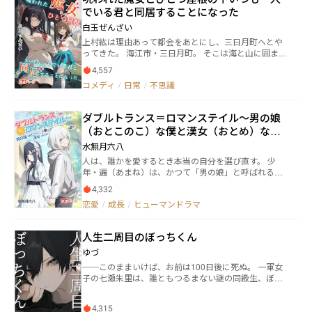
自分の人生がこれで終わりだと思った。 そんな時、窓
でいる君と同居することになった
の外からカラスが言った。 「誰かがお前を殺しに来て
る！」 ――彼女は動物の言葉が理解できるようになった。
白玉ぜんざい
カラス：「あの連続殺人犯はお前の下の階で3時間も待
上村紘は理由あって都会をあとにし、三日月町へとや
ち伏せしてた！」 柴犬：「盗みを働いたのは清掃員
ってきた。 海江市・三日月町。 そこは海と山に囲まれ
だ。右手に桜のタトゥーがある！」 野良猫：「ペット
た田舎町。 三日月町には『三日月の魔女』という都市
エンタープライズの社員が毒を入れてた。私たちみん
4,557
伝説が知れ渡っていた。 今はもう使われていないバス
な見たよ！」 千春：「？？？動物たちの情報、監視カ
コメディ
/
日常
/
不思議
停で深夜に待っていると洋館へと導くバスがやってき
メラより役立つの？」 動物たちの情報を元に連続殺人
て、その先にいる魔女が願いを叶えてくれる、という
事件を解決した千春は、破産した偽令嬢から、警視庁
もの。 クラスメイトから都市伝説を聞かされた紘は、
の最年少顧問へと逆転した。 本物の令嬢：「姉さん、
ダブルトランス＝ロマンステイル～男の娘
その日の夜にバス停へと向かった。 信じてはいなかっ
きっと運が良かっただけだわ！」 その後、千春が動物
（おとこのこ）な僕と漢女（おとめ）な君
た。 ただ、面白半分というか、好奇心の赴くままの行
たちに助けられ続けた結果、本物の令嬢はすべての罪
動だった。 しかし、紘の前にそのバスは現れた。 導か
と～
を暴かれ、刑務所に送られることになった。 養母は泣
水無月六八
れるままに洋館へと向かった紘は、そこで一人の少女
きながら謝罪に来た。 「千春、あなたこそ私たちが大
人は、誰かを愛するとき――本当の自分を選び直す。 少
と出逢う。 驚くことに、その少女は教室でいつも一人
切にすべき娘だったのよ……」 千春は柴犬の頭を撫で
年・遍（あまね）は、かつて「男の娘」と呼ばれる中
でいる女の子、双葉閑で。 閑は自らを魔女だと語り。
ながら、振り返ることなく言った。 「ごめんなさい、
性的な存在だった。 だが、ある出会いによって彼の人
そして、どういうわけか……。 「あなた、ここに住み
私はもっと素晴らしい家族ができたんです。」
4,332
生は静かに変わり始める。 それは、王子のように凛々
なさい」 同居を強いられてしまう。 この出逢いをきっ
恋愛
/
成長
/
ヒューマンドラマ
しく振る舞う少女・レイ。 そして、人類を救う夢を語
かけに、紘は三日月町の伝説に深く関わっていくこと
る天才青年・ミコトとの出会いだった。 友情、恋、家
になる。 もちろん、このときの彼はそんなこと知りも
族の記憶。 それぞれの痛みと向き合いながら、少年は
しない。 ーーーーーーー 毎週火曜日、土曜日の週２更
人生二周目のぼっちくん
「誰として生きるのか」を問い続ける。 やがて彼らの
新で連載できるよう頑張りますので、応援していただ
物語は、ただの青春の物語では終わらない。 聖書、哲
ゆづ
けると嬉しいです。 更新時間は２０時１０分頃を目安
学、そして人類の想像力が織りなす―― 「人はなぜ物語を
にしています。
──このままいけば、お前は100日後に死ぬ。 一軍女
信じるのか」という問いへと繋がっていく。 恋愛、成
子の七瀬朱里は、誰ともつるまない謎の同級生、ぼっ
長、ジェンダー、そして思想。 過去二千年の思想史を
ちくんこと坪内昂輝に突然未来を予告された。 朱里の
背景に描かれる、 少年と少女の〈二重の変容の物
人生を知る彼の正体はこの人生二周目を生きる元キラ
語〉。 これは―― 人間の心と世界を変えてきた「物語」の
4,315
モテイケメン男子だというけど……？ 正体を隠して地