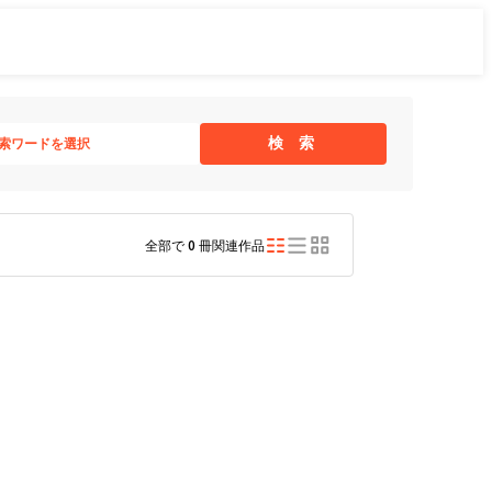
検 索
索ワードを選択
全部で
0
冊関連作品