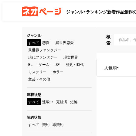
ジャンル
ランキング
新着作品
創作
ジャンル
検
すべて
恋愛
異世界恋愛
索
異世界ファンタジー
現代ファンタジー
現実世界
BL
ゲーム
SF
歴史・時代
人気順
ミステリー
ホラー
文芸・その他
連載状態
すべて
連載中
完結済
短編
契約状態
すべて
契約
非契約