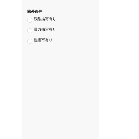
除外条件
残酷描写有り
暴力描写有り
性描写有り