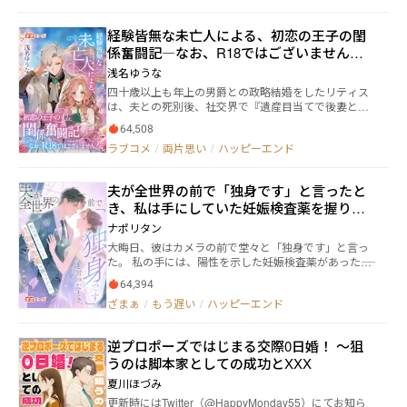
が静かに切れた。 やがて青葉は、一本の電話をかけ
離婚届にサインした。 ――そして三年後。 医学界の頂点
た。 「……一千億。振り込まれたら、結婚する」 その
で、世界的な賞を受け取った一人の女性。 その正体
経験皆無な未亡人による、初恋の王子の閨
日のうちに――青葉の夫となったのは、K市で“最も高貴な
が、かつて姿を消した真梨奈だと知る者はいなかっ
係奮闘記―なお、R18ではございません！
男”と呼ばれる存在、伊谷健史。 だが彼は、眠りの“植
た。 記者に「空白の三年間」を問われると、彼女はカ
物人間”だった。 この結婚は取引。そう思っていた。
―
メラに向かって微笑み、淡々と答える。 「目の病気を
浅名ゆうな
誰にも遠慮することなく彼に話しかけ、気まぐれに触
治して……ついでに、離婚もしました」 その瞬間、恭
四十歳以上も年上の男爵との政略結婚をしたリティス
れ、状態を確かめる日々。 けれど青葉は知らない。そ
彦は悟る。 誘拐され、人生を奪われ、すり替えられて
は、夫との死別後、社交界で『遺産目当てで後妻とな
の男は、すでにすべてを“聞いていた”ことを。 彼は彼
いたのは―― 妹ではなく、真梨奈だったのだと。 雨の中、
った毒婦』、『スキモノ未亡人』と噂され、ひっそり
女の声に耳を澄ませ、やがてそれを待ち、求め、手放
膝をついて「戻ってきてほしい」と懇願する恭彦。 そ
64,508
と身を潜めるようにして生きていた。 そんな時、突然
せなくなっていく。 触れられるたび、抑えきれないほ
の姿を見下ろしながら、真梨奈は名門豪門の御曹司と
ラブコメ
/
両片思い
/
ハッピーエンド
第二王子の閨係に指名される。 第二王子アイザック
どに心が揺れていた。 ――そして、ある日、千弘が現れ、
並び、静かに微笑んだ。 「恭彦。後悔の味、もう分か
は、リティスにとって初恋の人。 閨係はいつか彼が幸
跪いて復縁を懇願する。 「頼む、戻ってきてく
った？」 その後―― 研究所の壁に真梨奈を押しつけ、御曹
せに結婚するための踏み台にすぎない。 それでも、ず
れ……！」 青葉はただ、冷たく笑った。 「お断りしま
司は低く甘い声で囁く。 「今度こそ、誰にもお前を傷
夫が全世界の前で「独身です」と言ったと
っと秘めていた恋心が少しでも報われるのなら、やり
す」 追い詰められた彼は叫ぶ。 「いつ目覚めるかもわ
つけさせない」
き、私は手にしていた妊娠検査薬を握りつ
遂げてみせる。 ――そんな悲壮な覚悟で閨係を引き受けた
からない男のそばにいるくらいなら、俺のところへ―
リティスだが、男爵とはいわゆる『白い結婚』だった
ぶした
―！」 その言葉が終わる前に、“目覚めるはずのない
ナポリタン
ため、閨の経験は皆無。 とにかく恋愛小説を読み漁っ
男”が、静かに歩み寄り、青葉を抱き寄せた。 「……誰
大晦日、彼はカメラの前で堂々と「独身です」と言っ
て本番に挑むも、空回りばかりで……。 これは、初恋
が、目覚めないと言った？」 低く囁くその声は、どこ
た。 私の手には、陽性を示した妊娠検査薬があった――。
をこじらせた第二王子と、同じく初恋に空回る未亡人
までも甘く、危うい。 「青葉。今まで君が俺を守って
静かに姿を消した私だが、やがて彼は全てを失い、命
による奮闘の記録である。
くれた――これからは、俺が君を守る番だ」
64,394
懸けで後悔を追う。 豪門の仮面、渦巻く陰謀、そして
ざまぁ
/
もう遅い
/
ハッピーエンド
復讐。 私はただ一つ、微笑んで告げる。 「あなたに、
取り返しのつかない後悔をさせてあげる」と。
逆プロポーズではじまる交際0日婚！ 〜狙
うのは脚本家としての成功とXXX
夏川ほづみ
更新時にはTwitter（@HappyMonday55）にてお知ら