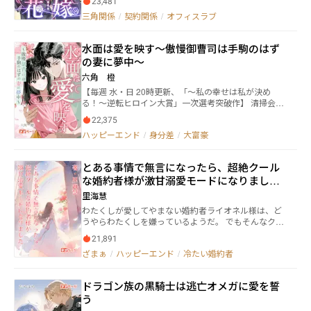
23,481
月。「18時を過ぎたら、私たちは赤の他人」そんな虚
三角関係
/
契約関係
/
オフィスラブ
しいルールで自分を守るしかなかった奈月を待ってい
たのは、甘い新婚生活ではなく、底なしの愛憎劇だっ
た。 【牙を剥く、二人の女】 瑛斗を狙い、父の野望の
水面は愛を映す～傲慢御曹司は手駒のはず
ために奈月を排除しようと目論む令嬢・佐伯涼子。そ
の妻に夢中～
して、瑛斗への歪んだ執着から、親友という仮面を脱
ぎ捨て奈月を奈落へ突き落とそうとする杏。 【加速す
六角 橙
る、三人の男たちの執着】 冷徹な仮面の裏で、長年奈
【毎週 水・日 20時更新、「～私の幸せは私が決め
月だけを執拗に見つめ続けてきた許婚・瑛斗。 復讐の
る！～逆転ヒロイン大賞」一次選考突破作】 清掃会社
駒として奈月に近づきながら、その芯の強さに毒され
で働く裕理は、偶然出会った大手貿易商社一族の御曹
ていく野心家・蓮。 幼馴染の枠を超え、狂気的なまで
22,375
司である稔二から熱烈な求愛を受け、身分違いと知り
の保護欲を剥き出しにする健太。 親世代から続く歪ん
ハッピーエンド
/
身分差
/
大富豪
つつ結婚した。 だが結婚後、稔二が欲しかったのは手
だ因縁と、財閥の権力争い。 四面楚歌の状況下で、奈
駒となる妻であり、裕理を愛していないことを知る。
月はついに「担保」としての自分を捨てる。 祖父が遺
全てを捧げる覚悟で嫁いだ裕理は、稔二の考えに共感
した唯一の武器を手に、彼女は自分を蔑んだすべての
とある事情で無言になったら、超絶クール
できず、離婚届けを置いて逃亡。 国内外を行き来する
人々への反撃を開始する――。 「私はもう、ただの『担
な婚約者様が激甘溺愛モードになりまし
クルーズ船で清掃係として働き、身を隠そうとする。
保』では終わらない。人を見抜くのは、目ではなく言
一年後、なんと稔二が船に乗船。おまけに危ないとこ
た。
葉の裏にある意図――」 恋を知らない不器用な女性が、策
里海慧
ろを助けられる。 報復を覚悟する裕理だが、どうやら
略と裏切りの中で真実の愛と自立を掴み取る。 切な
わたくしが愛してやまない婚約者ライオネル様は、ど
稔二は裕理には気づいていない様子。 裕理はとっさに
く、震えるほどスリリングな、契約から始まる、逆転
うやらわたくしを嫌っているようだ。 でもそんなクー
クルーズ船のスタッフから付けられた愛称『ユウ』を
劇！ 第1回逆転ヒロイン大賞・一次通過作品
ルなライオネル様も素敵ですわ——！！ ハーミリアは
本名としてしまい……。 傲慢な御曹司が、都合のいい
21,891
ハイスペでで超絶美形の婚約者ライオネルを心から愛
女だったはずの妻へ、心を込めた言葉を伝えられるよ
ざまぁ
/
ハッピーエンド
/
冷たい婚約者
している。 しかし、ライオネルにはハーミリアだけに
うになるまでの物語。 エブリスタにも掲載中。
冷たい態度で、周囲からも嫌がられを受け、嘲笑され
ていた。 そんな状況でもハーミリアは愛するライオネ
ドラゴン族の黒騎士は逃亡オメガに愛を誓
ルと婚約を維持するために涙ぐましい努力をしてい
う
る。 そんなある日、突然、歯が強烈に痛み口も聞けな
くなってしまった。 いつもなら一方的に話しかけるの