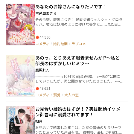
が、待っていたのは甘く独占的な溺愛生活だった――。
前、要らないわ。終わりだよ、終わり」 身勝手にも異
り言うドSな弟だった。 なのに、同じ会社の同じ部署
あなたのお嫁さんになりたいです！
国に一人で放り出す事に同情した拓海と美優は楓に付
になり、優星先輩も社会人になって成長したからなの
き人としてなら付いて来ても良いと言う。 そこへ颯爽
か、割と優しくなっていた。 指導係の山岸さんに頼ま
古芭白あきら
と現れた一人の男性。 「アンタが要らないなら、俺が
れて、仕方なく1日営業の勉強の為、優星先輩と一緒に
――その令嬢、腹黒につき！ 侯爵令嬢ウェルシェ・グロラ
貰うよ」 そう言ってその男性は楓に向き合い、唐突に
外回りに出た時、 一緒にご飯を食べて、優しくなって
ッハ。彼女は妖精のように儚げな美少女……見た目だ
プロポーズする。 「僕と結婚してくれる？」 突然、現
いた優星先輩のことにも驚いたが、超絶方向音痴の花
けは。その可憐な外見に反し、中身は利益重視の恋愛
れた謎の男性に楓は戸惑うが、どことなく彼には見覚
怜が優星先輩とぶつかった時、ぎゅっと抱きしめら
音痴な残念腹黒令嬢だった！ 一方、純情王子エーリッ
えがあって……。 「私、あなたと結婚するわ」 その一
れ、なぜかキュンとしている自分に気付いた花怜。 実
44,550
クはウェルシェの外見に騙され一目ぼれ。二人の婚約
言から始まったのは、元恋人への復讐と、甘くて狂気
は優星は、高校の頃から花怜のことが好きだった。し
は互いの思いが一致した婚約であったのだが……学園
コメディ
/
婚約破棄
/
ラブコメ
的な執愛だったーーー 現れた謎の男性の正体とは？ 彼
かし、花怜は、いつも兄の優輝のことばかり追いかけ
に入学したウェルシェに横恋慕する男子生徒が続出！
が楓に執着する、その理由とは？ 極上の檻の中で、楓
ていたのを知っていた。なので告げることも出来なか
しかも、転生ヒロインや悪役令嬢、攻略対象などなど
は真の自分を取り戻して行く。
った。 まさか同じ会社に就職して来るなどと思いもせ
あのっ、とりあえず服着ませんか!?〜私と
二人の婚約を引き裂こうとする者達まで続々登場！ だ
ず、驚いたが嬉しかった優星。 そして、ある出来事が
けど、そんな妨害なんのその。ウェルシェは猫かぶり
部長のはずかしいヒミツ〜
きっかけで優星は、ついに花怜に告白をする。 優しく
とイタズラ心を武器に周りの者達を振り回し己の欲望
鷹槻れん
されたことにより、花怜もしだいに優星に惹かれて行
に突き進む！ だって、ウェルシェは富と権力をもたら
く……この2人の恋の行方は……
--------------------- ※10月10日(金)完結。 ※一時非公開に
してくれる――「あなたのお嫁さんになりたいです！」 ――こ
していましたが、再公開させていただきました。 -------
れは、乙女ゲームに転生したヒロインと転生悪役令嬢
-------------- 荒木 羽理（あらき うり）/25歳は青果専門
の物語……ではなく、その争いの煽りを食らった最凶
43,621
に扱う商社『土恵商事（つちけいしょうじ）』の経理
腹黒可愛い令嬢ウェルシェと頑張る純情王子エーリッ
コメディ
/
溺愛
/
大人の恋
課で働くTL小説の執筆が趣味の、猫好きなOL。 屋久
クのドタバタ痛快ラブコメディ。 【第1回「ネオペー
蓑 大葉（やくみの たいよう）/36歳は、羽理には直接
ジ・サポート・プログラム」（NSP01）金賞受賞作】
関わりのない雲の上の総務部長。 ある夏の日の夕方。
※小説家になろう、カクヨムなどにも連載しておりま
お見合い結婚のはずが！？実は超絶イケメ
羽理は仕事帰り、家の近所の神社で催されていた夏祭
す。 この度、第1回「ネオページ・サポート・プログ
ン御曹司に溺愛されてます！
りで、たまたま見付けた可愛い猫のお守りに一目惚
ラム」（NSP）賞で金賞を受賞しました。 これもひと
れ。 「あなたに良縁結びますニャ！」と書かれたパッ
えに皆様の応援のおかげです。拙著をお読みくださり
如月
ケージを見て、軽い気持ちで「お願いしますニャ！」
ありがとうございます。
お見合いで結婚した相手は、ただの普通のサラリーマ
と願掛けしたのだけれど――。 診断メーカーで出た結果を
ンだと思っていた芦田有咲。 結婚後、最初は平穏無事
元に走り出したトンデモ作品です（笑）。 ※ちょっぴ