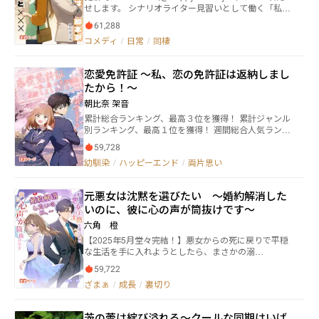
せします。 シナリオライター見習いとして働く「私」
こと椿井 薫（27歳）。 心も体もすり減っていたある
61,288
日、酔っ払いに絡まれたところを、ひとりの男性に助
コメディ
/
日常
/
同棲
けられる。 長身で、整った顔立ち、そして洗練された
雰囲気をまとう男性の名前は出雲 蓮（30）。 その瞳
に見つめられた瞬間、張りつめていた心の糸が切れて
恋愛免許証 ～私、恋の免許証は返納しまし
── 気づけば私は、彼にプロポーズ！ さらに、一緒に
たから！～
暮らすことに！ 穏やかな日常の中、どんどん彼に惹か
れていくけれど 彼の心には、踏み込めない境界線があ
朝比奈 架音
って……。 ゆっくりと、でも確かに育っていく二人の
累計総合ランキング、最高３位を獲得！ 累計ジャンル
関係の行方は？ ーーーーー ※タイトル略称は「逆ゼ
別ランキング、最高１位を獲得！ 週間総合人気ランキ
ロ」です。 ※セルフレイティングはSeason2以降です
ング、最高１位を獲得！ ジャンル別週間ランキング&
59,728
月間ランキングで『人気』『アクティブ』『応援』
幼馴染
/
ハッピーエンド
/
両片思い
『新作』で１位の４冠獲得！ 応援してくださる皆さ
ま、本当にありがとうございます！ 恋をするのに免
許証が必要となった時代。 「俺と付き合ってよ」 高
元悪女は沈黙を選びたい ～婚約解消した
校１年の春休みの２日前、日野原 結衣は人生初の告
いのに、彼に心の声が筒抜けです～
白をされ、人生初の彼氏ができる。 相手は、学校内
でも人気の高い翔先輩。 これから訪れる春休みに期
六角 橙
待は大きく膨らむ。 ――だけど次の日、先輩はとある罪
【2025年5月堂々完結！】悪女からの死に戻りで平穏
で停学となってしまった。 それは、恋愛免許証・偽
な生活を手に入れようとしたら、まさかの溺
造の罪。 【恋愛法 第４条】 『恋愛をし、告白しよう
愛……！？ 婚約者から悪女と呼ばれ、周囲から蔑まれ
とする者は、公安委員会の恋愛免許証を取得しなけれ
59,722
た蘇我紗希は河原で命を落とすも、気が付くと5年前に
ばならない』 ストーカー、DV、離婚……。 多発
ざまぁ
/
成長
/
裏切り
巻き戻っていた。 人生をやり直そうと婚約解消を婚約
する恋愛がらみの事件や問題に対抗すべく、政府は
者・青木昇吾に申し出るも、紗希の予想に反し断られ
【恋愛法】を制定する。 これにより、無免許での恋
てしまう。 ならば、と前世の記憶を頼りに行動を起こ
愛は重大な法律違反となった。 更に先輩は他にも付
茨の蕾は綻び溢れる〜クールな同期はいば