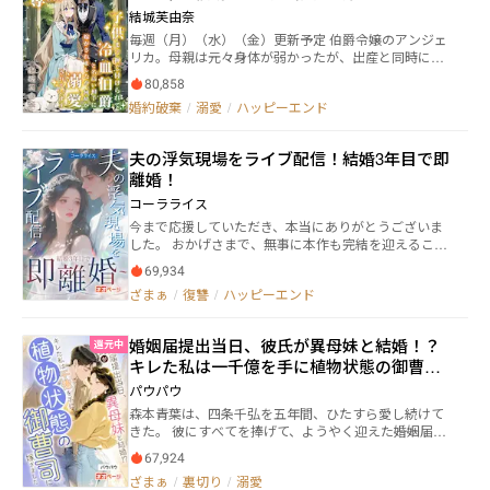
テイクの関係のはずだった。 なのに――結婚後、彼はなぜ
たが、何故か溺愛されています
結城芙由奈
か春菜をひたすら甘やかしてくる。 やがて春菜は気づ
毎週（月）（水）（金）更新予定 伯爵令嬢のアンジェ
く。これは復讐なんかじゃない。 最初からずっと、彼
リカ。母親は元々身体が弱かったが、出産と同時に亡
は彼女を選んでいたのだと。 医学界の頂点に立つその
くなってしまう。 両親の愛を知らずに育ったアンジェ
男は、一つの結婚で彼女の世界を塗り替えた。 泥の中
80,858
リカ、彼女の唯一の希望は親同士が決めた婚約者の存
にいた彼女をすくい上げ、大切そうに手のひらに乗せ
婚約破棄
/
溺愛
/
ハッピーエンド
在であり、20歳になったら結婚する約束になってい
て、こう告げる。 ――お前は、愛されていい人間だ。 【本
た。 やがて時が流れ、父親が子供を連れた女性と再婚
作はフィクションです。設定はすべて架空となってお
する。実は相手の女性は父親の愛人でヒロインより2つ
りますので、違和感などがありましたら、温かい目で
夫の浮気現場をライブ配信！結婚3年目で即
下の娘がいた。アンジェリカは新しく出来た家族に喜
見ていただけますと幸いです。】
離婚！
ぶも義母は冷たく、義妹は性悪でヒロインの物を何で
も欲しがる娘だった。挙句に婚約者にまで手を出して
コーラライス
妊娠してしまう。 子供が嫌いな義妹と、世間体を気に
今まで応援していただき、本当にありがとうございま
する家族と元婚約者にとって、子供は邪魔な存在だっ
した。 おかげさまで、無事に本作も完結を迎えること
た。そこで彼らは生まれてくる子供をアンジェリカが
ができました。 これからも引き続き応援していただけ
浮気して出来た子供として育てさせようと決めた。
69,934
ると嬉しいです。 ＊＊＊ 結婚記念日―― 真梨奈は自らの
「お前は何一つ取り柄が無いのだから、せめて美しい
ざまぁ
/
復讐
/
ハッピーエンド
手で、夫・恭彦と妹の不倫現場を暴いた。 彼女はドア
妹の役に立つことをしてみろ」とアンジェリカを脅
の向こう側で身を潜め、耐え難い音を聞きながら、手
し、人の顔色ばかりを窺って生きてきたアンジェリカ
のひらの中でプレゼントを握りつぶしていた。 しか
はその要求をのむことにした。 その浮気相手に選ばれ
婚姻届提出当日、彼氏が異母妹と結婚！？
還元中
し、それは始まりに過ぎなかった。 その後、全ネット
たのが世間の評判が悪い冷血伯爵だったのだが、思い
キレた私は一千億を手に植物状態の御曹司
で生配信された誕生日パーティー。 会場のスクリーン
がけない溺愛がヒロインを待っていた——
に突然映し出されたのは、AIによって顔をすり替えら
に嫁ぎました
パウパウ
れた、不適切な動画だった。 標的にされたのは――真梨
森本青葉は、四条千弘を五年間、ひたすら愛し続けて
奈。 一夜にして、彼女は名誉も尊厳も奪われた。 恭彦
きた。 彼にすべてを捧げて、ようやく迎えた――婚姻届を
は妹を抱き寄せ、冷たい視線で言い放つ。 「これが、
提出する、その日。 けれど彼は現れなかった。 代わり
お前みたいな女にふさわしい末路だ」 嘲笑の声が会場
67,924
に役所に現れたのは、「余命わずか」と語る初恋の女
を包み、真梨奈は“捨てられた妻”として世間から切り
ざまぁ
/
裏切り
/
溺愛
と並んだ、彼の姿だった。 その瞬間、青葉の中で何か
捨てられた。 それでも彼女は何も言わず、ただ静かに