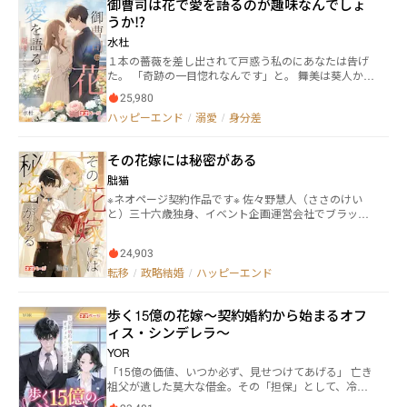
御曹司は花で愛を語るのが趣味なんでしょ
幕。 そして彼女自身も知らなかった「秘密」。 オルゴ
純一。 その声を遮るように、楼黙笙は私の指先に口づ
うか⁉
ールが繋ぐ、身分違いの恋の結末とは……。 ••┈┈┈
け、片膝をついた。 「綾瀬りな――君に、永遠を誓う」 こ
┈┈┈┈┈┈┈┈┈┈┈┈┈•• ネオページ様オンリ
れは、 すべてを奪われた私が、真実の愛と人生を取り
水杜
ー。 時代背景や物品等はご都合主義です。 細かいとこ
戻す物語。
１本の薔薇を差し出されて戸惑う私のにあなたは告げ
ろはご容赦ください。
た。 「奇跡の一目惚れなんです」と。 舞美は葵人から
の突然の告白を受け入れなかったが、花だけはもらっ
25,980
た。 花に罪はないからだ。 いつも花を贈る葵人をおか
ハッピーエンド
/
溺愛
/
身分差
しな人だと思いつつも、気になっていく舞美だった。
その花嫁には秘密がある
朏猫
※ネオページ契約作品です※ 佐々野慧人（ささのけい
と）三十六歳独身、イベント企画運営会社でブラック
社員として働いている。その日も徹夜明けで仮眠を取
っていた。ところが目が覚めると天蓋付きベッドの上
24,903
にいる。しかも胸元や手首にはこれでもかとレースが
あしらわれたおかしなパジャマまで着ていた。呆気に
転移
/
政略結婚
/
ハッピーエンド
とられている慧人の前に現れたのはクラシカルなメイ
ド服を着た女性で、「ケイト様、明日は藤桜公のご子
歩く15億の花嫁～契約婚約から始まるオフ
息に嫁がれる大事な日でございます」と告げる。異世
界で目が覚めた翌日に、顔も名前も知らない誰かに嫁
ィス・シンデレラ～
ぐことになった慧人ことケイトの運命やいかに!?
YOR
「15億の価値、いつか必ず、見せつけてあげる」 亡き
祖父が遺した莫大な借金。その「担保」として、冷徹
な御曹司・神谷瑛斗との契約婚約を強いられた水野奈