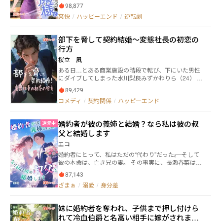
とができました。 長い間のご愛読、心より感謝申し上
人の男と一人の子供が立ちはだかる。 「千夏は俺の妻
98,877
げます！ *** 「復讐したい」 5年間、涼音は友松をビジ
だ！」 「千夏は私のママだ！」
爽快
/
ハッピーエンド
/
逆転劇
ネス界の頂点に押し上げてきた。だが、結婚式を1ヶ月
後に控えたある日、彼女は友松の愛人の妊娠検査結果
を目撃する。 すべてが計算された罠だった。 冷徹な怒
部下を脅して契約結婚〜変態社長の初恋の
りに包まれた涼音は、ビジネス界で「閻魔」と恐れら
行方
れる瑞貴の元に向かう。 瑞貴は涼音を抱き寄せ、低い
声で囁いた。 「復讐がしたいんだろ？高橋グループを
桜立 風
潰すか、それとも跪かせるか、どちらにする？」 涼音
ある日…とある商業施設の階段で転び、下にいた男性
は冷ややかな微笑を浮かべて答える。 「両方、いただ
にダイブしてしまった水川梨良みずかわりら（24） ひ
くわ。」 結婚式当日、涼音は堂々と宣言した。 「結婚
どく急いでいて、怪我をしていないか確認できず、咄
はお断りします。そして、友松にはサプライズも用意
89,429
嗟にレシートの裏に携帯番号を書いて渡し、立ち去っ
しました。」 その直後、スクリーンに友松と愛人の密
コメディ
/
契約関係
/
ハッピーエンド
てしまった。 そんな事件を気にする梨良のもとに、お
会の映像が映し出され──高橋グループは一夜で崩壊
見合いの話がもたらされた。過去の出来事をきっかけ
した。 すべてを失った友松は雨の中で必死に涼音に縋
に、実家の母や姉とは距離を置いている梨良を心配し
りつく。 「涼音…」 涼音は瑞貴の腕を取ると、冷たく
婚約者が彼の義姉と結婚？なら私は彼の叔
還元中
た祖母からの提案だった。 優しい祖母の気持ちを無視
言い放った。 「あなたの愛なんて、今の私にはただの
父と結婚します
できず、見合いの席に行く梨良。 ところがそこにいた
汚れた過去でしかない。」
のは…あの日階段からダイブして、下敷きにしてしま
エコ
った男性。 そしてなんと、自己紹介を聞いて息を呑
婚約者にとって、私はただの“代わり”だった――。 そして
む。 kamito食品株式会社 社長 神峠壮介かみとおげそ
彼の本命は、亡き兄の妻。 その事実に、長瀬春菜は静
うすけ（30） スラリと背が高く、眉目秀麗…麗しき超
かに笑った。 正治なんて、もう要らない。 次に彼女が
イケメンだと社員が噂する…梨良が勤める会社の社長
87,143
選んだのは、婚約者・八木正治の叔父、赤松良成。 自
だったのだ… 当然、お見合いは成立しないと思ったの
ざまぁ
/
溺愛
/
身分差
衛隊の医官であり、誰もが一目置くエリートだった。 ――
に、神峠は愛のない結婚をする気満々。 理由は自身の
ふふ、正治の“叔母”さんになったら、彼はどんな顔を
野望を叶えるため。 普通の話が通じない？！ この人ち
するんだろう？ その時、良成は迷うことなく婚姻届を
ょっと…おかしくない？！ 奇想天外ともいえる変態…
妹に婚約者を奪われ、子供まで押し付けら
差し出す。 「俺と結婚しろ。あいつらの叔母になれ
かもしれない社長と、契約結婚することになった梨良
れて冷血伯爵と名高い相手に嫁がされまし
ば、もう好きに振る舞える」 利害の一致、ギブアンド
の運命は…？