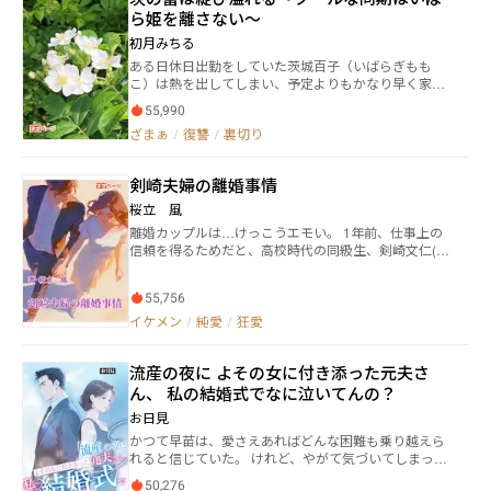
しても、想像と違う結末ばかり。 実は昇吾には、紗希
き合っている人がいて、安全恋愛義務違反となる脇見
ら姫を離さない〜
の心の声が筒抜けになり、彼女が死に戻ったことがバ
恋愛の常習犯。 そのほか出会ってすぐに告白するス
レていた。 紗希に惚れなおした昇吾から溺愛される、
ピード違反や、相手の状況・立場を考えない一時停止
初月みちる
死に戻りの元悪女の未来は……？！ 【主な登場人物】
無視違反など、数々の余罪があった。 こうして先輩
ある日休日出勤をしていた茨城百子（いばらぎもも
蘇我紗希・・・悪女として惨めに命を落とした直後、5
との交際が１日で破局となった結衣は、 「もう恋なん
こ）は熱を出してしまい、予定よりもかなり早く家に
年前に死に戻る。生き延びるため婚約解消の道を選ぶ
てしない！」 と、免許証を返納してしまうのだっ
帰り着いたのだが、そこで見たのは同棲している彼氏
が…。 青木昇吾・・・紗希の婚約者。心読という一族
た。 それから数日が過ぎて新学期。 ２年生になっ
55,990
が知らない女性を部屋に連れ込んでいる光景だった。
の力が突然発揮され、紗希の心の声が聞き取れるよう
た結衣は、親友たちと同じクラスになれたことを喜び
ざまぁ
/
復讐
/
裏切り
その場から逃げ出した百子は、家に帰る気にはなれず
になる。 華崎真琴・・・昇吾の幼馴染にして恋人と目
合っていた。 ——そのとき、 「そこ、俺の席なんだ
にふらふらと繁華街を彷徨い、妙な男達に絡まれる
されていた。実は宮本家の隠し子で、実子として認め
けど」 不意にかけられる静かな声。 それは小学校
が、たまたまそこに居合わせた大学の同期の東雲陽翔
られようと昇吾に近づく。 宮本均・・・昇吾の親友。
の同級生で結衣の初恋の人、月島 蓮だった。 別々
剣崎夫婦の離婚事情
（しののめはると）に助けられ、家に帰るのを拒む百
絡繰りという宮本家に伝わる能力を有し、昇吾を助け
の中学に進学した二人は、実に４年ぶりの再会。 ク
子を陽翔は自身の家へと招き入れて看病することにな
桜立 風
てきた。 小田莉々果・・・紗希の親友。登録者数2000
ールな姿に成長した彼に、結衣の胸は高鳴りを覚え
った。 そして百子は家が決まるまでの間は陽翔の提案
万人越えのトップ配信者。前世の記憶を受け継ぐ力を
離婚カップルは…けっこうエモい。 1年前、仕事上の
る。 再び動き出す二人の時、その心の行方は……！
により彼の家に居候することになる。 だが陽翔は百子
持っている。 白川篤・・・昇吾のライバル。俳優とし
信頼を得るためだと、高校時代の同級生、剣崎文仁(け
これは恋を失った少女の青春ラブストーリー。 あ
を逃がすつもりはないようで……？ 裏切りで傷ついた
て名を馳せる身、紗希に対し特別な想いを抱いてい
んざきふみひと）にプロポーズされた仁科凛(にしなり
なたは恋の免許証を持っていますか？
百子の心が、陽翔によって甘く溶かされ、幸せを掴む
る。 宮本総一郎・・・紗希の力を狙う宮本家の長。あ
ん）。 美容師として働く彼女も、1度くらい結婚して
までのラブストーリーです
る目的のため、本妻のある身ながら隠し子を設け続け
55,756
おくのはいいかもしれないと、文仁のプロポーズを受
て居る。
ける。 だが1年後、凛は離婚を切り出す。 理由を聞き
イケメン
/
純愛
/
狂愛
ながらも、抵抗することなく受け入れる文仁。 ところ
が…離婚したのに、偶然のイタズラで職場が近く、な
流産の夜に よその女に付き添った元夫さ
かなか縁が切れない2人。 簡単な結婚、そして離婚を
した2人の心情の裏には、それぞれの両親や家族を含む
ん、 私の結婚式でなに泣いてんの？
お互いにまだ知らない、複雑な思いが渦巻いていた。
お日見
本当は、最高のパートナーのはずなのに、素直になれ
かつて早苗は、愛さえあればどんな困難も乗り越えら
ない理由とは。 そんな時、凛のトラウマの元凶、父親
れると信じていた。 けれど、やがて気づいてしまった――
の龍二から連絡があり… 結婚とは、家族になるとは…
夫・古賀俊介の愛は、自分ひとりに向けられたもので
男女の愛、親子愛、様々なカタチの愛憎を知りなが
50,276