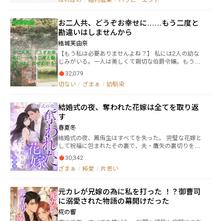
くがそれは鈍感な果林には通じずただ悪戯に時間はす
ぎていった。 そんな折、宗介の同僚宇野が果林に急接
近。 やきもちを焼く宗介の恋は実を結ぶのか。 シンデ
お二人共、どうぞお幸せに……もう二度と
レラをモチーフにしたハッピーエンドのハートフルコ
勘違いはしませんから
メディ。
結城芙由奈
【もう私は必要ありませんよね？】 私には2人の幼な
じみがいる。一人は美しくて親切な伯爵令嬢。もう一
人は笑顔が素敵で穏やかな伯爵令息。 その一方、私は
32,079
貴族とは名ばかりのしがない男爵家出身だった。けれ
切ない
/
ざまぁ
/
幼馴染
ど2人は身分差に関係なく私に優しく接してくれるとて
も大切な存在であり、私は密かに彼に恋していた。 あ
る日のこと。病弱だった父が亡くなり、家を手放さな
結婚式の夜、奪われた花嫁は全てを取り返
ければならない自体に陥る。幼い弟は父の知り合いに
す
引き取られることになったが、私は住む場所を失って
しまう。 そんな矢先、幼なじみの彼に「一生、面倒を
春夏冬
みてあげるから家においで」と声をかけられた。まる
結婚式の夜、鳳侑生はすべてを失った。 完璧な花嫁と
で夢のような誘いに、私は喜んで彼の元へ身を寄せる
して祝福に包まれたその裏で、夫・鷹矢の裏切りを目
ことになったのだが―― ※途中まで鬱展開続きます（注
撃してしまう。 学生時代から彼を支え、仕事も人生も
意）
30,342
捧げてきた―― それでも彼にとって侑生は、「都合のいい
ざまぁ
/
純愛
/
片思い
妻」にすぎなかった。 家に縛られ、経済的にも精神的
にも追い詰められていく日々。 逃げ場のない結婚生活
の中で侑生の前に現れたのは、彼女に想いを秘めたま
元カレが兄嫁の為に私を打った ！？御曹司
ま身を引いた男・御堂泰牙だった。 「お前をこんな風
に溺愛された物語の幕開けだった
に泣かすために、諦めたわけじゃない」 その言葉に背
中を押され、侑生は決意する。 踏みにじられた尊厳も
椛の響
未来も、すべて自分の手で取り戻すことを。 知性と実