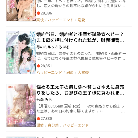
恋に三年、すべてを捧げた。 料理も掃除も完璧にこな
力を武器に、 かつて支えてきた夫と愛人を、社会的
し、恋人の母からの理不尽な嫌がらせにも耐え抜い
に、確実に追い詰めていく―― すべてを奪われた花嫁は、
た。 なのに──彼が振り下ろしたその平手は、よりに
もう、決して泣かない。
28,886
もよって『義姉』のためだった。 ホテルの防犯カメ
爽快
/
ハッピーエンド
/
溺愛
ラ、GPSの移動履歴、病院の診断書。 鉄壁の証拠が白
日の下に晒した真実は、恋人と亡き兄の妻との不倫、
しかも彼女の胎内に宿る忌まわしい命が、木戸颯の子
婚約当日、婚約者と後輩が試験管ベビー？
だということ。 そこでようやく風野千夏は覚醒する。
まま母を押し付けられた私が、財閥御曹司
すべての証拠を叩きつけ、三発のビンタをクズ男と泥
棒猫に見舞って、きっぱりと縁を切った。 昇進のチャ
に溺愛されるまで
苺のミルクぷるぷる
ンスも自ら蹴り、彼女は首都へ戻ることを決意。人生
婚約当日は、悪夢そのものだった。 婚約者・西田純一
をゼロからやり直すために。 ところが到着したその
は、私ではなく――後輩の梨花佐藤と試験管ベビーを作っ
夜、兄の大物友人・天宮幸司と出会ってしまう。 優雅
ていたのだから。 「もう子どもはいるんだから、あな
で穏やかな物腰。 傷だらけの彼女に差し出されたの
28,851
たがママになればいい」 そう言って、彼の家族は私
は、さりげない気遣いと、火をつけなかった一本の煙
ハッピーエンド
/
溺愛
/
大富豪
に“まま母”になることを強要した。 何度も置き去りに
草。 凍りついていた心が、かすかに音を立てて動きは
され、何度も我慢してきた私が、完全に心を折られた
じめる──。 実家では、慈愛に満ちた祖母と、絶対の
のは―― 彼が平然とこう言った瞬間だった。 「次は君のた
味方である親友が待っていた。 風野千夏は静かに、し
悩める王太子の癒し係～貧しさゆえに身売
めに、試験管ベビーを作ろう」 ……もう、無理。 私は
かし確実に手札を揃え、一歩ずつ戦略を練っていく。
りをしたら、お忍びの王子様に買われまし
婚約を破棄し、すべてを終わらせた。 そんな私の前に
クズ男とゲス女は、彼女を社会的に抹殺しようと画策
現れたのが、正体を隠して生きる財閥御曹司・瀬戸晴
た。
するが、千夏はむしろ彼らが悔しがるほど華麗に成功
七瀬 みお
人。 彼は何年もの間、ただ静かに私を見守り続けてい
していく。 ただ──あの御曹司。 どうして彼は、いつ
【月曜 00:05am 更新予定】 一夜の身売りから始まっ
たという。 「俺と結婚しろ。――代わりに、あいつらを全
も絶妙なタイミングで現れるのか。 そしてその瞳の奥
た恋は、あの日の約束に勝てますか？ ••┈┈┈┈┈┈
員、踏み潰してやる」 やがて街中を震撼させた再婚式
に揺らめく、隠そうにも隠しきれない独占欲はなんな
┈┈┈┈┈┈┈┈┈┈•• 町娘のレティアは、 幼い日に
の日。 最高級のウェディングドレスに身を包んだ私
のか。 「風野さん。過去のゴミはさっさと捨てて、俺
27,830
結婚を誓った初恋の記憶を大切にしている。 貧しさ故
は、 赤いカーペットの端でひざまずく元婚約者一家を
はどう？」 ？？？ ──待って、復讐とざまぁの予定だ
溺愛
/
身分差
/
ハッピーエンド
に一夜の身売りをするが 美しい青年にその身を買われ
見下ろしていた。 かつての後輩は、私の新しい夫のボ
ったのに、なんで最強の大物まで引き当ててるの！？
て……？！ 青年への想いと初恋の記憶の狭間でレティ
ディーガードによって、 無言のまま会場から“お引き取
アの心が揺れ動く。 レティアが追われる理由、真の黒
り”いただくことに。 人混みの外で泣き叫び、謝罪する