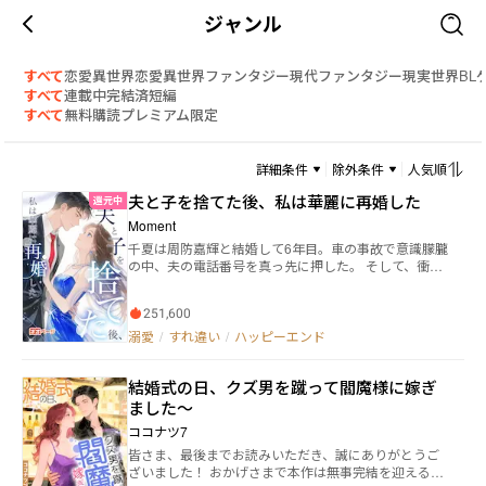
ジャンル
すべて
恋愛
異世界恋愛
異世界ファンタジー
現代ファンタジー
現実世界
BL
すべて
連載中
完結済
短編
すべて
無料
購読
プレミアム限定
詳細条件
除外条件
人気順
夫と子を捨てた後、私は華麗に再婚した
還元中
Moment
千夏は周防嘉輝と結婚して6年目。車の事故で意識朦朧
の中、夫の電話番号を真っ先に押した。 そして、衝撃
な事実を知った――夫は彼女を命の恩人「恵美」と間違え
て結婚したのだ！ 実際、千夏は一度も嘉輝の恩人を名
251,600
乗ったことはなく、夫と息子に尽くしてきた。 それな
のに、彼女は夫から軽蔑され、息子は「雲雀さんがマ
溺愛
/
すれ違い
/
ハッピーエンド
マになって」と言い出す始末。 親子揃って雲雀恵美の
方がいいなら、叶えてやろうじゃないか。 でもこっち
結婚式の日、クズ男を蹴って閻魔様に嫁ぎ
から離婚するからって、財産は手離さないわよ！ 離婚
後、職場復帰した千夏は、デザイン業界で大活躍して
ました～
光り輝く！ かつて千夏をないがしろにした親子二人は
ココナツ7
後悔し、千夏に再び許しを請うために必死だ。 花束を
皆さま、最後までお読みいただき、誠にありがとうご
持って千夏の前にひざまずき、懺悔する。「千夏（マ
ざいました！ おかげさまで本作は無事完結を迎えるこ
マ）、お願い、戻ってこい。」 だが、千夏の両側に一