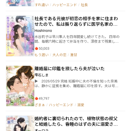
はなかったのだと。 中地清華のせいで職を失ったと
ら、簡単な結婚、そして離婚をした2人が選ぶ未来。
すれ違い
/
ハッピーエンド
/
社長
き、俊介はこう言った。 「清華はまだ若い。将来を台
無しにするわけにはいかないが、君は、専業主婦にな
るのも悪くないだろう？」 古賀家が認めたのは清華た
社長である元彼が初恋の相手を家に住まわ
だ一人で、早苗が嘲笑の的となっても、俊介は冷たく
せたので、私は振り返らずに医学名家の御
言い放った。 「清華は母さんの命の恩人だ。悪いの
は……母さんに気に入られなかった君の方だろう」 そ
曹司と結婚した
Hoshinono
して――清華に車で轢かれ、流産したあの夜。 俊介は清華
水谷莉子は早川隼人を四年間愛し続けてきた。 四年の
の腕を取り、夜空に咲く大輪の花火を見上げながら、
間、毎朝六時に起きて弁当を作り、深夜まで残業して
無情に言った。 「子どもはまた作ればいい。でも、清
企画を仕上げ、 夢だった仕事を辞めてまで彼の起業を
華に何かあったら取り返しがつかない」 その夜、早苗
50,003
支えた。 しかし、彼の初恋が戻ってきた。 「美咲はし
は命を落としかけ、かつて俊介を愛した心も完全に死
もう遅い
/
大人の恋
/
激甘
ばらく俺の家に住むから、理解してくれるよな？」 歯
んだ。 ……後に人々は言う。「愛妻家の古賀さんはあ
を食いしばって「理解する」と言った彼女だったが、
の夜、妻を失ってからは魂の抜けた人間のようだっ
会社の会議では皆の前で侮辱された—— 「水谷部長が
た」と。 だが――あるパーティーで、俊介は亡き妻によく
離婚届に印鑑を捺したら夫が泣いた
遅刻ですか？ 皆さんがあなたみたいだったら会社は
似た女性を見つける。 思わず駆け寄ろうとしたその瞬
成り立ちませんよ。」 その瞬間、彼女はようやく悟っ
雫石しま
間、一人の男が立ちふさがった。 その男は圧倒的な存
た。 四年間の卑屈な献身など、彼にとっては“当然”で
在感を放ちながら、低く冷ややかに言い放つ。 「彼女
️▶️ 2026/05/29 完結 妊娠中に夫の不倫を知った奈美
しかなかったのだと。 「……辞職します。」 桜が散る
は俺の妻だ。そして……お前の叔母でもある。――もう二
は、静かに証拠を集め、離婚届に印を捺す。夫は号泣
日に、彼女は彼のもとを去った。 まさか、運命
度と、その目で彼女を見るな。」
したが、彼女はもう泣かない。 「私の幸せは私が決め
が“彼”と巡り合わせるとは思いもしなかった—— 東大
る」。 新しい家族との出会い、息子の笑顔、そして再
医学部の主治医であり、神宮寺医療グループの後継
49,797
びの母性 ――過去の痛みを力に変え、強く、温かく、確実
者、 九条朝陽。 深夜、彼女を救急に運んでくれた彼
に未来を掴み取る、母性逆転譚。 ️
ざまぁ
/
ハッピーエンド
/
溺愛
は、優しく言った。 「これからは、何かあったら一番
に俺を頼って。」 彼は陶芸教室の開店を手伝い、真剣
な眼差しで言った。 「君は、好きなことをしていいん
婚約者に裏切られたので、植物状態の叔父
だよ。君にはその価値がある。」 そして桜の木の下、
と結婚したら、昏睡のはずの夫に溺愛され
片膝をついて彼は言った。 「俺と結婚してくれ。君を
ています
一生、幸せにしたい。」 その頃になってようやく早川
オーロラ