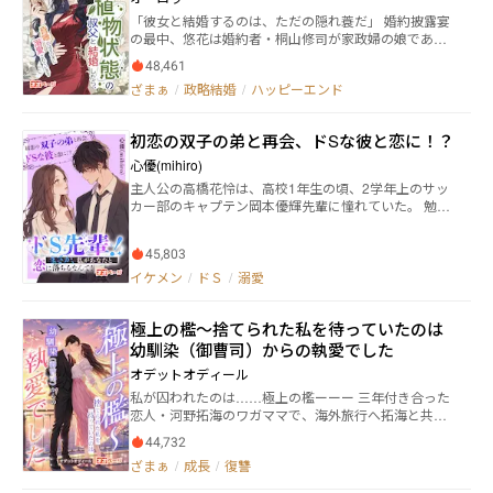
は焦り始めた。 だが——もう遅かった。
「彼女と結婚するのは、ただの隠れ蓑だ」 婚約披露宴
の最中、悠花は婚約者・桐山修司が家政婦の娘である
伊尾羽衣を抱き寄せながらそう言い放つ姿を目撃して
48,461
しまう。 長年捧げてきた想いは、すべて思い違いだっ
ざまぁ
/
政略結婚
/
ハッピーエンド
た。 泣きわめく代わりに、悠花は壇上へと歩み出た。
そして、皆の前で宣言する。 ――私が結婚するのは、修司
ではありません。相手は修司の叔父であり、桐山家当
初恋の双子の弟と再会、ドSな彼と恋に！？
主の桐山直紀。 だが彼は現在、事故によって意識不明
のまま眠り続ける“植物状態”の男だった。 誰もが悠花
心優(mihiro)
を正気ではないと思った。 生きたまま未亡人になるよ
主人公の高橋花怜は、高校1年生の頃、2学年上のサッ
うなものだと。 けれど誰も知らない。 結婚後、屋敷で
カー部のキャプテン岡本優輝先輩に憧れていた。 勉強
直紀の世話をしていたある夜――。 彼女の指先が触れた瞬
もスポーツも出来て、尚且つイケメンで優しい先輩
間、眠り続けるはずの男の指がわずかに動き、頬が赤
は、完璧な人だった。 でも、その先輩には同じ歳の素
く染まったことを。 そしてもう一つの秘密を。桐山直
45,803
敵な彼女さんが居て、花怜の恋は、ただの憧れで告白
紀は、本当は眠ってなどいない。 やがて修司は過ちに
も出来ないまま片思いで終わってしまった。 その後、
イケメン
/
ドＳ
/
溺愛
気づき、悠花のもとへ戻ってくる。 「悠花……頼む。
大学生になり、どうしても優輝先輩の面影を重ねて彼
もう一度やり直したい。俺が愛しているのは君だけな
選びをしてしまっていた花怜。 何度かお付き合いをし
んだ」 そんな言葉に、悠花は冷たく笑った。 「あなた
極上の檻～捨てられた私を待っていたのは
たが所詮先輩とは違う。なので、長続きはしなかっ
が愛しているのは私じゃない。桐山家の財産でしょ
た。 そして、花怜は大学を卒業し、人材派遣会社 初
幼馴染（御曹司）からの執愛でした
う？」 「じゃ、植物状態の男と一生を過ごすつもり
愛に就職した。 なんと、同じ部署に、優輝先輩に似て
か？ 俺のほうが幸せにできる」 「少なくとも彼は、
オデットオディール
いる！ と思うイケメンが居た。 が実は、それは双子の
愛を口にしながら他の女を膝に乗せたりしないわ」 だ
私が囚われたのは……極上の檻ーーー 三年付き合った
弟ドS優星先輩だと分かった。 家庭の事情で岡本から
がある日――。 眠っているはずの夫の秘密に気づき始めた
恋人・河野拓海のワガママで、海外旅行へ拓海と共に
桐生に苗字が変わっていたので、すぐには気づかなか
悠花は、ついに彼を追い詰める。 「……もう隠しきれ
向かった花總 楓（はなふさ かえで）。 彼女を待っ
った。 ２人は、一卵性双生児のため、そっくりでじっ
ないな」 そう呟いた直紀は彼女を抱き寄せ、低く微笑
44,732
ていたのは恋人である拓海と同僚・里中美優の裏切り
くり見ないと見分けが付かない。 ましてや、会ったの
んだ。 「これからは好きなように生きればいい。何が
ざまぁ
/
成長
/
復讐
だった……。 空港に到着した途端、待ち構えていた里
は高校生以来、苗字も変わっているし、下の名前だけ
あっても、俺が守る」 眠る当主と契約結婚したはず
中美優と抱き合う拓海。 そして楓に言い放つ。 「お
では分からなかった。 高校生の頃は、私に意地悪ばか