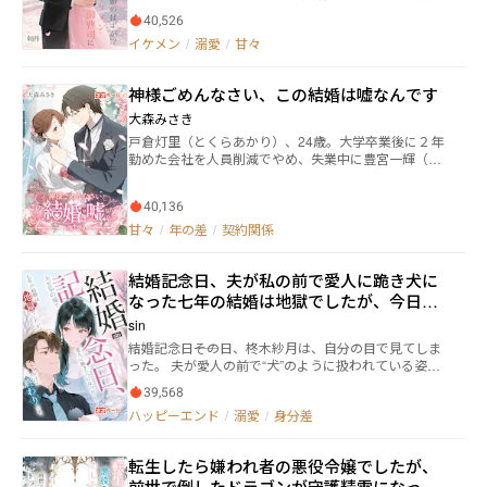
で、理想的な夫婦生活が待っているはずだったが、ま
り不思議な現代モノオフィスラブ！？ ※ちょっとだけB
40,526
さかの展開が待っていた。 実は夫、超溺愛系御曹司だ
L要素あり。 ※レーティングはお守り程度です。 ※サブ
イケメン
/
溺愛
/
甘々
った！？ 甘やかされるどころか、ちょっとしたことで
キャラによる軽いザマァ要素があります。苦手な方は
心配して、ひとたび困難に直面すれば、すぐに現れて
ご注意ください。 （執筆期間：2022/06/25〜2025/01/
すべてを解決してくれる彼。 毎回「運が良かっただ
27） --------------------- ○表紙絵は市瀬雪さんに依頼し
神様ごめんなさい、この結婚は嘘なんです
け」と言いながらも、彼の背後には隠された秘密があ
ました（作品シェア以外での無断転載など固くお断り
るようで… そんなある日、有咲は偶然、テレビでとあ
大森みさき
します）
る御曹司のインタビューを見かける。 彼が溺愛する妻
戸倉灯里（とくらあかり）、24歳。大学卒業後に２年
の話を聞いた有咲は、驚愕の事実を知る。 その御曹
勤めた会社を人員削減でやめ、失業中に豊宮一輝（と
司、なんと夫にそっくりだった！？ そして、彼が溺愛
よみやかずき）と出会う。圧倒的なオーラを放つ彼は
する"妻"が実は自分だと気づき、驚きとともに甘い秘密
８歳年上で、世界に名を轟かせる豊宮グループの御曹
が徐々に明らかに――
40,136
司。灯里を気に入った様子で、秘書として採用する。
強引でろくに説明もしないのに、灯里のことをよく見
甘々
/
年の差
/
契約関係
ていて優しい。出会ったその日に甘い雰囲気になり、
身を任せてしまう。だが一輝が灯里を必要としたの
結婚記念日、夫が私の前で愛人に跪き犬に
は、婚約者を装わせるためだった。 嘘をつくことに罪
悪感を抱きながらも、一輝との日々は甘くて楽しい。
なった――七年の結婚は地獄でしたが、今日で
灯里はそれまで、元々の性格や弟の失踪などもあっ
終わりです。
sin
て、物事にのめり込まないようにして生きてきた。激
結婚記念日――その日、柊木紗月は、自分の目で見てしま
しい恋も知らない。しかし一輝との時間の中で、心が
った。 夫が愛人の前で“犬”のように扱われている姿
生き生きと動き始める。 バレンタイン、ホワイトデ
を。 大勢の前で跪き、犬のように吠え、背中に乗られ
ー、お互いの誕生日など、イベントを通して仲が深ま
39,568
ても何一つ逆らわない。 そして彼女は―― 「妹を害した犯
っていく二人。そこに忍び寄る影。有能すぎる一輝は
ハッピーエンド
/
溺愛
/
身分差
人」として断罪された女。 弁解する資格さえ与えられ
命を狙われることが多く、灯里もその渦に否応なしに
ないまま。 七年の結婚生活。 気づけば、彼女の人生は
巻き込まれていく―ー。 月水金の零時更新。
ただの笑いものになっていた。 だが、やがて真実が暴
転生したら嫌われ者の悪役令嬢でしたが、
かれる。 鷺坂悠真が心の底から守り続けてきたその女
前世で倒したドラゴンが守護精霊になって
こそ、 すべての悲劇を仕組んだ本当の悪人だった。 柊