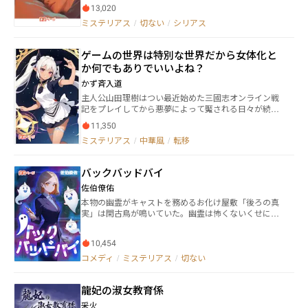
れほど残酷な嘘であったかを思い知った。 愛してい
13,020
長する亜蘭に、いつしか禁断の想いを抱くようにな
るからこそ 裏切りの痛みは深く、鋭く。 胸をえぐら
り…苦しんだ私は逃げるように実家を出たのに。 …就
ミステリアス
/
切ない
/
シリアス
れるような苦しみは、美緒を夜ごと泣かせ、枕を濡ら
職を決めた亜蘭から、研修期間の3ヶ月だけの同居を求
した。 ――それでも、愛は消えなかった。 憎んでも、
められ…再び忘れたい愛に向き合うことになる。 亜蘭
責めても、なお彼を求めてしまう。 その矛盾が彼女
ゲームの世界は特別な世界だから女体化と
に魅了される私の友人、たった1人心を許せる男友達だ
を狂わせ、やがてひとつの決意に辿り着かせる。
った人に告白され…私の周辺は否が応でも騒がしくな
か何でもありでいいよね？
「復讐する……」 囁く声は震えていなかった。 優
っていく。 離婚した両親も何やら訳アリの様子。 3ヶ
しい妻の仮面をかぶりながら 胸の奥で確かに燃え始め
かず斉入道
月の同居を終える頃、私は亜蘭を卒業できるのか…そ
た炎。 それは誰にも気づかれず 誰にも止められず、
主人公山田理樹はつい最近始めた三國志オンライン戦
れとも。 禁断の愛に苦しむ妹が、兄を愛した先に見え
彼女自身すら 制御できぬほどに膨れ上がっていく。
記をプレイしてから悪夢によって魘される日々が続い
るもの、手にしたものとは。
愛しているのに、愛されない――。 その絶望が、美緒を
た。 その内容と言うのが、万里の長城のような城壁の
“仕掛ける女”へと変えてゆく。 狂おしいほどの愛
11,350
上で男が中華の後宮衣装を着衣美女の首を絞め殺し。
が、冷たく計算された復讐の幕を、静かに、確実に開
ミステリアス
/
中華風
/
転移
城壁から女性とその冕冠を子供を落とし殺害をすると
けていったのだった。
言った恐ろしい内容であり。 その女性の悲惨な遺体が
キョンシーのように上半身を上げ、主人公へと差し伸
バックバッドバイ
べ何故か、殺害した男ではなく、全く関係の無い主人
公へと手を差し伸べるのだ。 だけど主人公は、手を差
佐伯僚佑
し伸べる悲惨な女性に恨み辛みを呪いのように呟かれ
本物の幽霊がキャストを務めるお化け屋敷「後ろの真
ても心当たりが無い。 だから自分に不満や命乞いをす
実」は閑古鳥が鳴いていた。幽霊は怖くないくせに人
るのではなく、女性や子供を殺害した男へと不満や嘆
間が怖い陰陽師の安倍清隆と、人を殺しても平然とし
願をして欲しいと泣きながら告げる悪夢の日々が続く
ている強メンタル助手の鬼頭桜子は打開策を打ち出
のだが。 そんな日々が続く中で主人公はとうとう憤慨
10,454
す。それは、除霊した霊をキャストとしてスカウトす
して、女性や子供救う事を決意して黒い影に戦いを挑
ることだった。 ちょっぴり怖い、でも最後には笑える
コメディ
/
ミステリアス
/
切ない
む。 すると悲惨な女性の姿が神々しく輝いてエルフの
ホラーコメディ、開幕！ 水、土、18時更新
女神さまへと変化して、主人公があの三国志の中の魔
王董卓の軍師だった李儒の転生者だと説明し。敵は前
龍妃の淑女教育係
世の李術、自分だと教え、女神化した女性は漢の小霊
采火
帝弁王子の母親何太后だと説明し、主人公にゲームキ