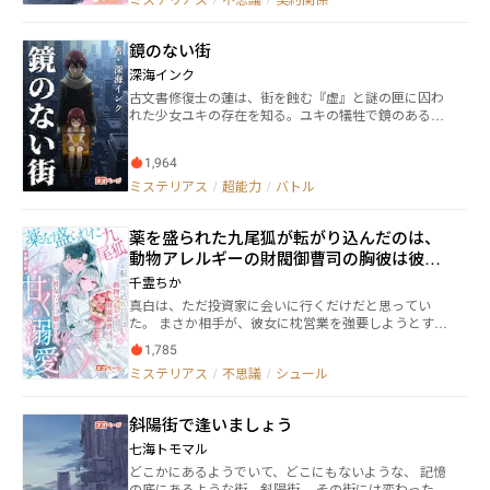
れ、残り物を食べる日々。 頬の平手打ちの跡が消えぬ
生き残るために手を取り合い、狡猾で冷酷な共通の敵
うちに、次の重労働を命じられる――。 そんなある日、御
へと反撃を開始する――。
手洗家の老当主が三崎家を訪れる。 「この娘だ。――この
鏡のない街
子を、わしの孫の嫁にする」 こうして椿は、東京屈指
の財閥・御手洗家に嫁ぐことになった。 結婚式の日。
深海インク
御手洗晴は冷たい表情で言い放つ。 「これは取引だ。
古文書修復士の蓮は、街を蝕む『虚』と謎の匣に囚わ
俺が君を愛するなんて、期待するな」 椿は首をかしげ
れた少女ユキの存在を知る。ユキの犠牲で鏡のある過
て答えた。 「“愛”って何？ 食べられるの？」 ――それか
去へ跳んだ蓮は、未来を変える孤独な戦いを始める。
ら。 かつての雇い主が乗り込んで侮辱すれば、晴はそ
の場で三崎家を破産・投獄へ追い込む。 名門令嬢が出
1,964
自を嘲れば、晴は記者会見を開き堂々と宣言する。
ミステリアス
/
超能力
/
バトル
「彼女は俺の生涯唯一の最愛だ。手を出すなら覚悟し
ろ」 財閥同士の政略結婚で離婚を迫られても、晴は冷
笑した。 「彼女を失うくらいなら、財閥社会すべてを
薬を盛られた九尾狐が転がり込んだのは、
敵に回した方がましだ」 人々は皆、こう思っていた。 ――
動物アレルギーの財閥御曹司の胸――彼は彼女
御手洗夫人は、運だけで玉の輿に乗ったのだと。 だが
だけに触れられ、甘く溺愛する
ある日、風見家本部が一面の薔薇の海に包まれ―― 人々は
千霊ちか
ようやく知ることになる。 この夫人こそ、本物の神で
真白は、ただ投資家に会いに行くだけだと思ってい
あると。 そして御手洗晴は、とうの昔に陥落してい
た。 まさか相手が、彼女に枕営業を強要しようとする
た。 「彼女が玉の輿に乗ったんじゃない。――高嶺に手を
下衆な社長で、しかもジュースにまで薬を盛っていた
伸ばしたのは、俺の方だ」
1,785
なんて。 命からがら逃げ出した途中で薬が回り、彼女
ミステリアス
/
不思議
/
シュール
は理性を保てず――九尾狐の本来の姿へと戻ってしまう。
銀白色の小さな狐となった真白は、見知らぬ男の足元
に力尽きて倒れ込んだ。 その男は、氷のように冷たい
斜陽街で逢いましょう
蒼い瞳を持つ、東京で絶大な権勢を誇る財閥の後継者――
渡部月守。 彼はすべての動物にアレルギーを持ってい
七海トモマル
る。 ただし、彼女を除いて。 「今日から、お前は俺の
どこかにあるようでいて、どこにもないような、 記憶
ものだ」 彼女は、それがただの気まぐれだと思ってい
の底にあるような街、斜陽街。 その街には変わった住