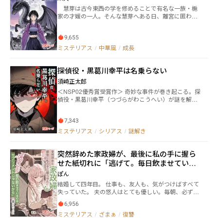
ャラクター李儒の力を与え。前世の自分を倒すのだと
慧芽は古今東西の学を修めることで有名な一族・梔
告げる。 三国志のゲームを世界観を使用した現代とゲ
家の才媛の一人。そんな慧芽へある日、離宮に匿われ
ームの世界を行ったり来たりできる戦記・ボスモンス
た姫君を皇妃として相応しい淑女に仕立てるよう、勅
ター討伐の冒険譚の物語で御座います。
命がくだされる。 忽然と現れた皇帝の妃候補。慧芽
9,655
は訝しげに思いながらも、姫君の世話役兼教育係にな
ることを引き受けたけれど……。 「姫様！ いい加減、
ミステリアス
/
中華風
/
成長
お衣裳を着てください！」 「イーヤー！ 動きにくい
の！ ヴェラはダンナサマに会うんだからジャマしない
探偵役・黒葛川幸平は名乗らない
でよう！」 皇帝の妃候補はまさかの竜！ 竜が人に
なれるなんて数多の書物を読んできた慧芽でさえ知ら
須崎正太郎
なかったけれど、どうやら「皇帝がつがい」である紫
＜NSP02優秀賞受賞作＞ 奇妙な事件が巻き起こる。探
雲竜ヴェラは特別な竜らしい。 その特別な竜を己の
偵役・黒葛川幸平（つづらがわこうへい）が謎を解
治世に組み込もうとする腹黒皇帝陛下の勅命の下、同
く。 【遺体の九割が密室で、残る一割は部屋の外】
じく勅命を受けた護衛武官・克宇と共に、人の常識す
（完結済） ふしぎな密室殺人事件が起きた。遺体の
らままならない竜の少女ヴェラをあの手この手で躾て
7,343
九割が密室で、残る一割が部屋の外―― 被害者の女性、
いく、慧芽のちょっと変わった教育生活が幕を開け
長門うさぎは生前から死後まで、ＳＮＳが常に炎上し
ミステリアス
/
シリアス
/
謎解き
る。
続けている。 うさぎの親友だった汐見秋は、怪事件
を何度も解決してきた男、黒葛川幸平に事件の捜査を
突然辞めた家政婦が、最後に私の手に握ら
依頼する。 【朽ちゆく廃墟で未解決事件を願う者がい
た】（完結済） ある廃墟の密室の中。有名ブロガー
せた紙切れに「逃げて。毎日飲ませている
と主婦が毒で亡くなった。 しかしふたりの間には、
のはサプリメントじゃないから」と書かれ
ぽん
なんの関係性も発見されなかった。 いわば無関係心
ていた
結婚して四年目。 仕事も、友人も、気がつけばすべて
中。ブロガーは亡くなる前から、誰かに狙われている
失っていた。 夫の悠人はとても優しい。毎朝、必ず白
とブログに記していたのだが…… 【ある夏の記憶と、
いカプセルを手渡し、微笑みながら「君の体のためだ
六十一本のアイスコーヒー】（完結済） 亡くなった
6,956
よ」と言う。 綾芽はずっと、その笑顔こそが愛だと信
老写真家の家には、なぜか六十一本ものアイスコーヒ
ミステリアス
/
ざまぁ
/
復讐
じていた。 ある日、三年間一度も休んだことのなかっ
ーが眠っていた。 しかも、すべてが違う銘柄で。奇