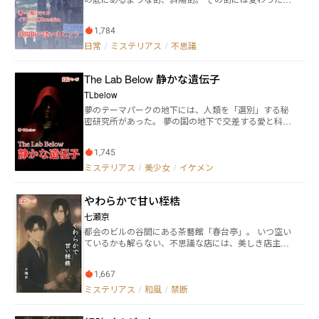
た。 だが―― 元マネージャーが彼女を取り戻そうとすれ
人と、不思議な物語が集います。 斜陽街を中心にし
ば、一本の電話でその会社を倒産させ、 橘美咲が役を
た、少しずれた群像劇をどうぞ。 この物語は、ネギに
奪えば、即座に業界から追放し、 誰かが彼女の悪評を
1,784
降る雨という個人サイトに掲載していたものです。 小
流せば、すべての証拠を公開して相手を社会的に抹殺
説家になろうとカクヨムにも掲載しています。 ネギに
日常
/
ミステリアス
/
不思議
した。 家族が政略結婚を迫った時でさえ、彼はその場
降る雨 http://negisystem.com/
で縁を切ると宣言し、彼女だけを選んだ。 そして彼女
に求めたことは、ただ一つ―― 彼の腕の中で、尻尾を揺ら
The Lab Below 静かな遺伝子
し、甘えていればいいだけだった。
TLbelow
夢のテーマパークの地下には、人類を「選別」する秘
密研究所があった。 夢の国の地下で交差する愛と科
学、そして静かに芽吹く新たな命。
1,745
ミステリアス
/
美少女
/
イケメン
やわらかで甘い桎梏
七瀬京
都会のビルの谷間にある茶藝館「春台亭」。 いつ空い
ているかも解らない、不思議な店には、美しき店主が
一人。 主人公は、子供の頃、ここへ迷い込んだ事があ
る気がしていた。 その時、見ては行けないものを、見
1,667
てしまった気がしていたことだけが、ずっと心残り
で……。 ※2026.07.24 株式会社Ｊｕｌｙ様より電子書
ミステリアス
/
和風
/
禁断
籍にて刊行される都合で途中までの掲載になっていま
す。