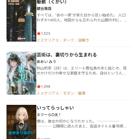
躯骸（くがい）
鍵谷端哉
すべては、“あの一家”が来た日から狂い始めた。 人口
わずか1400人、地図からも忘れられた山間の村に、突
如として現れたのは、鳳髄（ほうずい）と名乗る資産
家一家。 彼らは村外れに異様なほど豪奢な洋館を建
1,525
て、村人との交流を一切絶ち、ただ静かに、どこか異
国めいた暮らしを始めた。 その空気は、誰もが薄々感
ミステリアス
/
ダーク
/
謎解き
じ取っていた。 鳳髄家は、何かが“違う”――。 やがて、一
家の一人息子・祥太郎の変死体が、崖下で発見され
芸術は、裏切りから生まれる
る。 村人たちは奇妙なほど淡々と、「不運な事故だっ
た」と言い合い、鳳髄家の者たちもまた、まるで台本
あおい みう
でもあるかのように、感情のない顔で葬儀を済ませ
秋山莉奈（28）は、エリート商社員の夫と姑との、見
た。 ――あの一家には、“死”すらも予定調和なのだろう
せかけだけの幸せな家庭を守るため、自分という人間
か？ その違和感を見逃さなかったのが、元探偵・氷室
を押し殺してきた元美術大学生だ。毎日は姑からの細
響也。 数年前、東京から逃れるようにこの村へ越して
かい指示の電話と、夫の無関心さに苛まれる。しかし
きた彼だけが、鳳髄家と、この村に漂う不気味な沈黙
1,398
ある日、夫のスーツから見知らぬ女性のブロンドの髪
の意味を疑い始める。 そして、次に消えたのは、村に
を見つけたことをきっかけに、彼女の我慢は限界を迎
ミステリアス
/
モダン
/
腹黒
住む一人の少年――西山結翔。 まるで“何か”に吸い寄せら
える。 「おとなしい羊の時代は、終わった。」 深夜、
れるように起こった、ふたつの事件。 氷室が探り当て
こっそりと絵筆を取ることから始まった彼女の復讐と
たのは、村の古層に封じられ、誰も触れようとしなか
いってらっしゃい
再生の道。匿名で投稿した彼女の作品は、銀座の画廊
った“闇”の記憶。 それは、開けてはならない扉だっ
オーナーである佐藤俊介の目に留まり、才能を認めら
た。 彼が目を逸らさなければよかったと後悔するの
８ツーらO太！
れる。一方で、姑の支配的な管理と、夫の不貞の確か
は、もう少し先のことになる。
僕は、彼女の何かになりたかった。 ――――――
な証拠を密かに集めていく莉奈。美術の知識を武器に
―――― 公開順に読んだあと、各話タイトル番号順に
社交界で鮮やかに夫の愛人を打ち負かし、匿名画家と
読んでください。
して経済的にも独立を果たしていく。 やがて、全ての
準備が整った時、莉奈は姑の誕生パーティーという舞