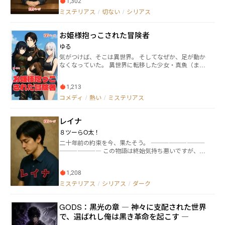
1,302
台で、全ての真実を暴き出す――芸術家としての成功と、
ミステリアス
/
切ない
/
シリアス
完璧な復讐劇。圧倒的なラストへと向かう、女性の覚
醒と逆転勝利の物語。
お姫様抱っこされた冒険者
ゆる
気がつけば、そこは異世界。 そしてなぜか、足が動か
なくなっていた。 異世界に転移した少女・真魚（ま
お）は、やがて自分が“かつて人魚だった”という前世
の記憶を取り戻す。だが記憶の覚醒とともに、まるで
1,213
呪いのように歩くことができなくなってしまう。 しか
し、絶望する暇はない。 彼女には――いつでもお姫様抱っ
コメディ
/
熱い
/
ミステリアス
こしてくれる、無口で怪力な戦士・壁がいた！ さら
に、ツンデレな美人魔導士・お雪も仲間に加わり、 ク
レイナ
セ強すぎな三人組が異世界を旅することに。 歩けない
ヒロインと、黙って抱える無骨な戦士。 その姿はまる
８ツーらO太！
で、“常時お姫様抱っこパーティー”。 異形の鬼、不可
二十年前の約束を今、果たそう。 ―――――――――
解な現象、謎の魔女―― 次第に明かされていく真魚の過去
――――――― この物語は終始気持ち悪いですが、ラ
と、この世界の裏側。 本作は、アルファポリスで投稿
スト一文を読むとさらに気持ち悪くなります。 また、
されていた作品を加筆修正したリライト版。 そして、
ラスト一文を読んでから表紙を見ると、見え方が変わ
シリーズ完結までの構想・執筆はすでに済んでいま
1,208
るかもしれません。
す！ 安心して読み進められる本格長編ファンタジー冒
ミステリアス
/
シリアス
/
ダーク
険譚を、どうぞお楽しみください！
GODS：黒光の章 ― 神々に支配された世界
で、選ばれし俺は黒き革命を起こす ―