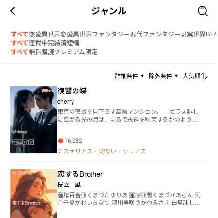
ジャンル
すべて
恋愛
異世界恋愛
異世界ファンタジー
現代ファンタジー
現実世界
BL
すべて
連載中
完結済
短編
すべて
無料
購読
プレミアム限定
詳細条件
除外条件
人気順
復讐の蝶
cherry
東京の夜景を見下ろす高層マンション。 ガラス越し
に広がる光の海は、まるで永遠を約束するかのように
煌めいていた。けれど、その光は彼女の心を照らすこ
とはなかった。 「……どうして、あなたの視線は私
16,282
に向かないの？」 美緒《みお》は、寝室で穏やかに
眠る夫・蓮司《れんじ》を見つめながら、胸の奥に押
ミステリアス
/
切ない
/
シリアス
し込めた言葉を唇の内で繰り返す。 三年前、愛を誓
い合って結ばれたはずだった。 彼の背中を支え、笑顔
恋するBrother
で食卓を囲み、寄り添って生きていく未来を疑いもせ
ず信じてきた。 けれど、その信頼は音もなく崩れ落
桜立 風
ちていた。 スマホに残された見知らぬ女の名。 枕
窪塚百合亜くぼづかゆりあ 窪塚亜蘭くぼづかあらん 河
元に漂う、嗅いだことのない 甘やかな香水の匂い。
合千夏かわいちなつ 鵜川美咲うかわみさき 白鳥翔しら
そして、偶然見てしまった―― 彼が別の女を抱きしめる
とりかける 両親が不在がちな家庭の中で、いつも私を
姿。 その瞬間、彼の「愛してる」という言葉が、ど
守ってくれたのは兄の亜蘭だった。 美しく魅力的に成