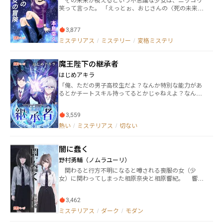
レノアが辿り着いた真実とは……？ ＊大陸の恋シリー
笑って言った。 「えっとぉ、おじさんの〈死の未来〉
ズ三部作Ver.2.0 ＊カクヨム、Nolaノベルでも公開中
です。 二十四時間以内にこうなるんで、何とかし
▲殺人、死体など、また性的な内容が含まれます。あ
て？」 生き抜く為には自分の意志と力で未来の見え
まり詳細な表現はありませんが、苦手な方はご注意下
3,877
ざる手に抗うしかない。しかしその状況は悪化の一途
さい。R-15に該当すると思われるエピソードにはタイ
を辿り…… かつて週刊少年マガジンに連載されてい
ミステリアス
/
ミステリー
/
変格ミステリ
トルに＊マークを付けております。
た『ＭＡＹＡ真夜中の少女』の続編というか怪しいス
ピンオフですが、二次創作ではありません。本人なの
魔王陛下の継承者
で。
はじめアキラ
「俺、ただの男子高校生だよ？なんか特別な能力があ
るとかチートスキル持ってるとかじゃねえよ？なんで
突然魔王なんてことになるの？」 高校生、一倉ミノ
ルは最近、奇妙な夢を見るようになっていた。自分が
3,559
異世界の魔王になって世界征服をする夢である。 ラ
ノベでも読み過ぎたのか？と楽観的に考えていたある
熱い
/
ミステリアス
/
切ない
日、稔は突如奇妙な学園へ飛ばされてしまうこととな
る。 そこは魔王学園『アルカディア』。世界の名
闇に蠢く
は、フェイタルワールド。 全寮制であり、魔族の血
を継ぐ高校生相当の少年達が通う特別な学校だった。
野村勇輔（ノムラユーリ）
そこは、次世代の魔王となる者を選ぶ特別な学園。
関わると行方不明になると噂される喪服の女（少
最後の仕上げとして、異世界に転生している“先代魔
女）に関わってしまった相原奈央と相原響紀。 響紀
王”を召喚し、次の魔王を選んでもらおうとしていたの
は女の手にかかり、命を落とす。 さらに奈央も狙わ
だ。記憶を失った、この世界の元魔王こそ、ミノルの
れて…… イラスト:ミコトカエ（@takoharamint）様 ※
正体だったのである。 次の魔王を選ぶためには、ミ
3,462
無断転載等不可
ノルが魔王としての記憶と力を取り戻した上で、その
ミステリアス
/
ダーク
/
モダン
相手とセックスをしなければいけないという。でなけ
れば元の世界に帰ることもできない。 戸惑うミノ