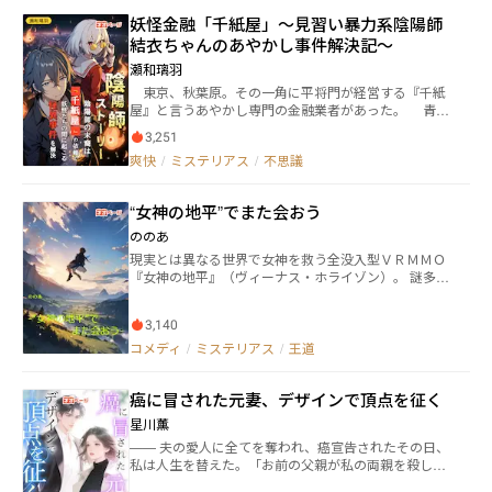
ル、そのミノルにやけに積極的な案内役の美少年・
妖怪金融「千紙屋」～見習い暴力系陰陽師
静。 そして相手に言うことを聞かせるために行われ
結衣ちゃんのあやかし事件解決記～
る『魔女の夜会』という特殊な魔法と、ゲームじみた
数々の勝負を挑んでくる学園の生徒たち。 学園にお
瀬和璃羽
けるミノルの、波乱万丈な日々が幕を開ける！ ※この
東京、秋葉原。その一角に平将門が経営する『千紙
作品には、R15指定レベルの残酷描写、暴力描写が含
屋』と言うあやかし専門の金融業者があった。 青
まれます。 ※かなり間接的、遠まわしになりますが性
龍、白虎、朱雀、玄武による四神結界に護られている
的行為に関する言及が多いため、性描写アリ指定にも
3,251
東京だが、朱雀の守護する海浜地区に反属性である
しています。実際のセックス表現はありません。ご注
爽快
/
ミステリアス
/
不思議
山、玄武の属性である高層マンションが乱立したこと
意ください。 ※更新は基本的に月曜日、水曜日、金曜
で四神結界は弱まり、東京の街はあやかしたちが人間
日です（変更されることもあり）。よろしくお願いし
社会に交じり生活していた。 だが戸籍もないあやか
ます。
“女神の地平”でまた会おう
したちは金融面で弱い。そんな彼らに貸し出しや保証
人となり、時には妖怪と人間の揉め事などにも介入す
ののあ
る。 それが『千紙屋』……そんな千紙屋に、将門公
現実とは異なる世界で女神を救う全没入型ＶＲＭＭＯ
に見い出された二人の人間が加わる。 これは新田周
『女神の地平』（ヴィーナス・ホライゾン）。 謎多き
平、芦屋結衣。二人の見習い陰陽師の物語である。
そのゲームをプレイし始めた新人（ニュービー）フウ
ヤは、開始早々モンスターに追われているところを蒼
3,140
い鎧の騎士ガーベラに助けられ、いきなり仲間に誘わ
れることに。 フウヤの協力が必要。 そう口にするガー
コメディ
/
ミステリアス
/
王道
ベラの目的は、女神の地平における最高難易度クエス
ト『封じられた女神の解放』をクリア。 その報酬とし
癌に冒された元妻、デザインで頂点を征く
て“願いを叶える”ことだった。 フウヤはガーベラに協
力して最初のパーティを結成。 クエスト『封じられた
星川薰
女神の解放』に向けて、スキルアップにレベリング、
—— 夫の愛人に全てを奪われ、癌宣告されたその日、
レア装備集めと大奮闘。 徐々に絆を深めていく二人
私は人生を替えた。​​「お前の父親が私の両親を殺し
は、大切な願いを叶えるためにまるでクリアさせる気
た。お前を見るたびに、地獄を思い出す。」冷たい
を感じさせないボスとギミックに挑む！！ ■登場キャ