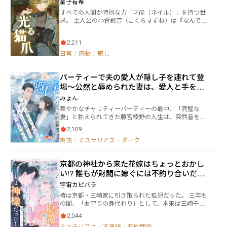
髪色をしている。赤や青、緑や黄、紫まである。シリ
金子有希
っていた。 警察の前で私は静かに目を開け、録音機を
ルも美しいターコイズブルーの髪色だ。その髪色が余
すべての人間が特別な力「才能（ネイル）」を持つ世
テーブルに置いた。 そこには、彼が犯したすべての殺
計に端正な顔を際立たせている。癪だけど。しかし目
界。 主人公の小倉鈴音（こくらすずね）は『なんでも
人計画が残されていた。 「ねぇ、あなた。私が失明し
の色は一つしかない。琥珀色だ。透明感のある茶色が
屋 猫ノ爪』で様々な依頼を受けていく。 幼馴染や元上
ていた時間、どれくらいだと思う？」
美しいと桜は思うのだが、こちらの人々は、桜の青い
司、癖のある依頼人、様々な人間模様。 ちょっと変わ
目が神々しく見えるらしい。桜は祖母がイギリス人の
2,211
った世界のどこにでもある物語。 そして、鈴音の裏の
クオーターで、黒髪に青い目をしている。その青い目
目的とは________ 毎週土曜日 15時更新
日常
/
感動
/
癒し
のためか、桜は使用人達と同じような身分だというの
に、皆に一目置かれた態度をとられている。シリルが
屋敷に置いてくれる理由も、たぶんそうだ。青い目が
パーティーで夫の愛人が隠し子を連れて登
珍しいからだ。気に入った玩具を手放したくない理由
場～公然と辱められた妻は、愛人と手を組
と同じだ、と桜は思っている。ただ、唯一シリルに対
んで復讐を始める
みょん
して好意的に思っていることがある。それは誰もが
「サクラ」と呼びにくいらしく「サーラ」と呼ぶの
華やかなチャリティーパーティーの最中、「完璧な
に、シリルだけは正しく「サクラ」と呼ぶこと。「本
妻」と称えられてきた藤宮綾野の人生は、突然音を立
当の名を呼ばれないのは、寂しいだろう」と言われた
てて崩れ落ちる。 夫・和真の愛人である梅原夏美が幼
2,109
時、桜の胸がキュンと鳴ったのだが、気のせいだと思
い子どもを連れて現れ、 不倫、隠し子、財産の横領─
うことにした。 桜はシリルに屋敷から出るなと言われ
爽快
/
ミステリアス
/
ダーク
─ 綾野の“完璧な人生”はすべて夫の裏切りで成り立っ
ていたが、持ち前の好奇心から、せっかく異世界に来
ていたと暴露したのだ。 一夜にして社会的な死を迎
たのだから色んなものを見てみたいと思う。ある日、
え、家も財産も奪われた綾野は、絶望の底で気づく。
京都の神社から来た花嫁はちょっとおかし
シリルが留守の時を狙って、屋敷を抜け出し街に出
和真の裏切りは、ただの不倫劇などではない。もっと
た。そこで攫われてしまう。
い!? 誰もが財閥に嫁ぐには不釣り合いだと
深く、もっと危険な闇がある。 独自に調査を進めるほ
どに、夫が巨額のマネーロンダリングに関与し、 さら
思っていたが、実は神様だった！
宇宙カピバラ
に極道組織へと繋がる犯罪ネットワークの一端を担っ
椿は京都・三崎家に引き取られた孤児だった。 三年も
ている疑いが浮かび上がっていく。 追い詰められた綾
の間、「お守りの身代わり」として、本来は三崎千鶴
野は、同じく利用され、切り捨てられようとしていた
が受けるはずの厄災をすべて押し付けられてきた。 呼
夏美と手を組む決断をする。 「生き残るために、すべ
2,044
びつけられては叱られ、物置同然の部屋に住まわさ
てを奪い返す。」 かつては敵同士だった妻と愛人が、
ミステリアス
/
不思議
/
契約関係