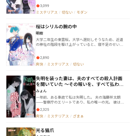
夫・九条蓮の言葉に、白石星は三年間、罪の子として
ラクター■ ・フウヤ 女神の地平を始めたばかりのニ
3,099
生きてきた。家庭も尊厳も、全てを捧げた。しかし、
ュービー・ゲーマー。 素早さに関して大きな才能を
彼の心は愛人・藤原美咲にあり、彼女に迫るのは離婚
ミステリアス
/
切ない
/
モダン
秘めている少年。 ・ガーベラ 蒼い鎧と大剣が特徴の
と、最愛の娘・円月の引き離しだった。そして、医者
ハイレベルプレイヤー。 最高難易度をクリアして、
から告げられたのは、末期の肺癌という死刑判決。絶
願いを叶えようとしている。
桜はシリルの腕の中
望の淵で、星は神秘的な人物「神尾蒼」と出会う。彼
は巨額の治療費と引き換えに、ある契約を持ちかけ
明樹
る。「毎夜、私のそばにいてくれ」。謎に満ちたこの
大学二年生の東雲桜。大学へ遅刻しそうなため、近道
男に導かれ、星はかつて忘れていた夢——和服デザイ
の神社の階段を駆け上がっていると、寝不足のせいか
ンの世界に足を踏み入れる。​ 読者の心を掴む見どころ ​​
目まいを起こして階段から落ち、異世界へと飛ばされ
極限の追い詰められからの復讐劇：​​ 癌、夫の裏切り、
てしまう。実はこの神社では昔から神隠しの噂があっ
愛人による執拗な嫌がらせ…全ての苦境が、逆転への
2,890
た場所で、桜は運悪くこの場所の不思議な現象に巻き
原動力となる！​​「虐妻一時爽、追妻火葬場」本格展
込まれてしまった。飛ばされた先で最初に出会ったの
爽快
/
ミステリアス
/
切ない
開：​​ 離婚後、星の才能が光り始めると、かつて冷たく
は、金持ちの息子のシリルだ。シリルは今まで誰にも
あしらった九条蓮の態度が激変。彼の後悔と嫉妬に燃
叱られたことがないのか、他人に対してとても偉そう
える「火葬場」が待ち受ける！​最強の黒幕・神尾蒼の
失明を装った妻は、夫のすべての殺人計画
で、桜は助けてくれたことには感謝したが、あまりに
秘密：​​ 星を救い、導く謎の財閥御曹司。彼の執着の裏
も思いやりに欠ける態度や言葉を吐くシリルに、こと
を聞いていた 〜その報いを、すべて払わせ
には、過去の悲劇と深い因縁が隠されている——！​美
あるごとに怒った。桜は短期で気が強く、思ったこと
る〜
しくも残酷な和服デザイン界のサクセスストーリー：​​
みょん
をはっきりと言う性格なのだ。そのせいもあり、元の
伝統工芸の世界で、才能と努力だけで頂点を目指す女
一年前、ある事故で私は失明した。 夫の海藤祥太朗
世界では孤立しがちだったけど。そんな桜にも優しく
性の成長と輝きに感動！​娘との絆と命のリレー：​​ 全て
——警察庁のエリートであり、私の唯一の光。 彼は献
接してくれたのが相沢先輩だ。シリルに怒り傷つけら
の苦闘の根底にある、娘への深い愛。病気と闘いなが
身的に私を支え、目の見えない私のために、完璧な世
れるたびに相沢先輩を思い出し、帰りたいと泣いた。
らも母として強く生きる姿に涙が止まらない。​愛も命
2,325
界を築き上げてくれた。 ――あのリップが現れるまでは、
シリルに怒りながらも、こちらの世界では行くあての
も奪われた元妻が、最後の情熱をデザインに込めて、
爽快
/
ミステリアス
/
ざまぁ
私は何も気づかなかった。 彼の優しさの奥に、骨の髄
ない桜は、使用人達の手伝いをして屋敷に住まわせて
世界に逆襲する！​​​​「蓮、あなたが私を踏みにじったそ
まで冷たい闇が潜んでいることに。 彼は私の莫大な遺
もらっていた。シリルも言い返してくる桜を嫌ってる
の日を、絶対に後悔させてみせる。」​​
産を狙い、私の命さえ奪おうとしていた。 そしてその
ようなのに、屋敷を追い出すようなことはしない。な
光る猫爪
夜。 彼は震える私の手に毒薬を握らせ、ゆっくりと死
ぜかと考え気づいた。こちらの世界の人達は、様々な
を見届けようとした。 けれど、彼の計算は一つだけ誤