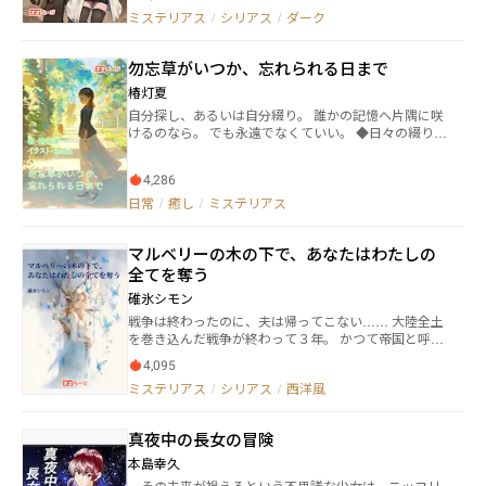
日は勿論在る筈が無い。 死を纏った生を享受し、力
ミステリアス
/
シリアス
/
ダーク
なき者は強者に全てを奪われる。そんな事は稚児です
ら理解している法則であり、街に蔓延する慢性的な先
天性の病のようなモノ。 例え路地裏にバラされた死
勿忘草がいつか、忘れられる日まで
体があったとしても、奇怪な造形を模した野犬や野鳥
が捨てられた赤子を啄ばんでいても、それらは当たり
椿灯夏
前の光景だ。驚嘆にすら値しない日常的なもの。 こ
自分探し、あるいは自分綴り。 誰かの記憶へ片隅に咲
の街は最低最悪で。 この街は誰もが罪を背負って生
けるのなら。 でも永遠でなくていい。 ◆日々の綴り、
きている。 誰もが生きていたいが故に―——罪と罰
思い出、思想といった自由な自己表現してます 自分の
に生きている。 命の意味を探り、運命を手繰るサイ
世界観があります
バーパンク・ディストピア。 毎週月・水・金・日、
4,286
19時更新
日常
/
癒し
/
ミステリアス
マルベリーの木の下で、あなたはわたしの
全てを奪う
碓氷シモン
戦争は終わったのに、夫は帰ってこない…… 大陸全土
を巻き込んだ戦争が終わって３年。 かつて帝国と呼ば
れていた強大な国は革命が起き、共和国となった。混
4,095
乱の社会の中、片田舎で息子を育てながら姑に仕え、
ミステリアス
/
シリアス
/
西洋風
傾きかけた男爵家を切り盛りするエレノアの元にある
日突然、待ち続けた夫ヴィルヘルムが丸６年振りに復
員してくる。脚に酷い火傷を負って。だが、彼は本当
真夜中の長女の冒険
にヴィルヘルムなのだろうか。なぜなら彼には……
『エレノア、マルベリーの花言葉を知ってるかい？
本島幸久
……共に死のう、だ。』 疑惑と狂気に侵されてゆくエ
その未来が視えるという不思議な少女は、ニッコリ