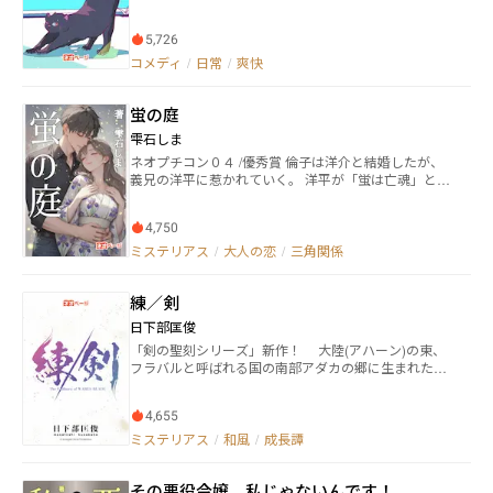
の息子の動向調査の依頼を受ける。部下の片桐と共に
に、知略と剣と悪魔の力で挑んでいく。 リアンダール
調査をはじめた。 第二話 泥棒の主人公は盗んだ望遠
王国への「脅威」の正体とはなんなのか、そして悪魔
5,726
鏡で向いかいのマンションを眺めていた。偶然にもそ
に「魂」を売った騎士ライアンの命運は如何に。 これ
の中に以前お世話になった刑事の部屋を見つける。そ
コメディ
/
日常
/
爽快
は悪魔との契約を通して「生きる」とは何なのかを問
して主人公は細君が刑事を撲殺しているところを目撃
う、騎士と悪魔の物語。 ◆◇◆◇◆◇◆◇ はみだし騎
してしまう。 第三話 京王線の駅で連続殺人らしい事
士ライアンと気弱な悪魔少女リリアのバディが奏で
蛍の庭
件が起きる。奇妙なことに駅のイニシャルに合わせて
る、ちょっと変わったミステリーテイストのファンタ
同じイニシャルの人物が殺されていくようだった。こ
雫石しま
ジーです。 シリアスなサスペンスの雰囲気をベース
れを食い止めるために警察は探偵に捜査を依頼する。
に、ユーモアとバトルとを織り込んでみました。 転生
ネオプチコン０４ /優秀賞 倫子は洋介と結婚したが、
第四話 探偵はその日、京都の友人（モトカノ）の家
も転移も俺TUEEEも、ざまぁもありませんが、王道フ
義兄の洋平に惹かれていく。 洋平が「蛍は亡魂」と語
に招待されていた。しかし招かれた豪邸で殺人事件が
ァンタジーの物語を楽しんでいただければ幸いです。
る中、二人の間に禁断の恋が芽生える。 これは倫子が
起きる。殺されたのは探偵を招致した友人であった。
結婚生活と義兄への思いの間で葛藤する物語。
第五話 海沿いの家で殺人事件が起きる。被害者がろ
4,750
くでもない男だったため、警察は容疑者が多すぎて絞
ミステリアス
/
大人の恋
/
三角関係
り込むことができずにいた。そこで警察はある秘策に
出た。 第六話 家政婦の主人公はあるお金持ちの家に
派遣された。ところがそこには若い女性がひとり暮ら
練／剣
しているだけであった。犯罪のにおいを感じた家政婦
は、ボーイフレンドの探偵に協力してもらい密かに庭
日下部匡俊
のバラ園を掘り起こすことにした。 第七話 会社を引
「剣の聖刻シリーズ」新作！ 大陸(アハーン)の東、
退した主人公は、ある朝新聞の求人欄を見て応募する
フラバルと呼ばれる国の南部アダカの郷に生まれた渾
ことにした。オスの三毛猫を持参した方に簡単な仕事
(ホン)は、鉄の巨人兵〈操兵〉と魔道の遣い手〈練法
で高収入を支払うというのである。さっそく主人公は
師〉との戦いに巻き込まれる。 そこで特別な才能を
家の三毛猫を連れて行って合格したのだが･･････。 第
4,655
見出され、練法師の下生(かぜい)として育てられるこ
八話 ＰＴＡの役員を務める主婦が完全犯罪を計画し
とになったホン。呪縛を受け、自らの境遇に疑問を持
ミステリアス
/
和風
/
成長譚
て実行した。そこに冴えない刑事が聞き込みに来た。
つことさえなかったが、ある事件をきっかけに、状況
刑事はなにかにひっかかりを感じて事件の真相をつき
は大きく動き始めるのだった。 後に大陸全体の命運
止める。 第九話 オーケストラの常任指揮者が人気の
その悪役令嬢、私じゃないんです！
を握る、偉大なる西の王誕生へと至るまでを描く物