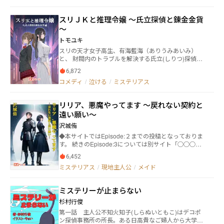
た家政婦の美代子が、突然辞表を差し出した。 綾芽が
妙な謎を黒葛川幸平が解く。 【生首喫茶と愛に餓えて
引き止めようとしたその瞬間、美代子は震える指で彼
吼えるケダモノ】（完結済） 若きカフェの経営者、
スリＪＫと推理令嬢 ～氏立探偵と錬金金貨
女の手首を強くつかみ――何も言わず、ただ一枚の紙切れ
薬師丸萌美。 だがある日、萌美のカフェの裏手に放
～
をその手のひらに押し込み、振り返らずに走り去っ
置されていたのは、兄の婚約者の生首だった。 誰
た。 その紙切れはコートのポケットの中で、丸三か月
が、なんのためにこんなことを。そして兄もまた行方
トモユキ
ものあいだ眠り続けていた。 「逃げて。毎日飲ませて
不明になっていた。 【顔、顔、顔！ 加害者も被害者
スリの天才女子高生、有海藍海（ありうみあいみ）
いるのはサプリメントじゃないから」 その一行を読ん
も同じ顔！】（完結済） 福岡で目撃された男が、同
と、 財閥内のトラブルを解決する氏立(しりつ)探偵、
だ日から、綾芽の「平凡な結婚生活」は音を立てて、
時刻に長崎で死んでいた。 同じ顔の男が、町中を歩
葉室みひろ（はむろみひろ）が、 錬金金貨で異能を得
少しずつ崩れ始める。
いていたと思ったら襲ってくる。 そして、高校時代
6,872
た蒐集家(コレクタ)相手に、コインを盗み取る！ 藍海
の同級生と再会すれば、彼もまた同じ顔になってい
コメディ
/
泣ける
/
ミステリアス
とみひろ――スリと推理の異色バディがコイン争奪戦に挑
た。 【されど対岸は血と夢と蜃気楼のごとく】（完結
む、 全く新しい、百合 X 異能 X ミステリー！
済） 「千尋は、死んでいるけれど、生きている。千尋
に会いたい……」 命尽き果てようとしている若手経
リリア、悪魔やってます ～戻れない契約と
営者、二ノ宮幹人は死の間際にこう言いだした。 黒
遠い願い～
葛川幸平は、二ノ宮の求める千尋を探すために動き出
沢城侑
す。死人を見つけることができるのか？
◆本サイトではEpisode:２までの投稿となっておりま
す。 続きのEpisode:3については別サイト「○○○に
なろう」「カ◯ヨ◯」にてタイトルを変えて投稿中で
6,452
す。 新タイトル『はぐれ騎士と純真アクマのフィデス
ミステリアス
/
現地主人公
/
メイド
クロニクル 〜剣と知略と契約で世界に抗います〜』
「純朴少女悪魔とはみだし騎士が奏でるバディファン
タジー」 騎士ライアンは絶体絶命の状況下にて少女悪
ミステリーが止まらない
魔リリアと出会う。ライアンはリリアに「魂」を売
り、悪魔の力を借りて己の危機を打ち払った。しかし
杉村行俊
それは序章に過ぎず、故国であるリアンダール王国に
第一話 主人公不知火知子(しらぬいともこ)はデコポ
は、陰謀渦巻く「脅威」が襲いかかっていた。 ライア
ン探偵事務所の所長。ある日高貴なご婦人から大学生
ンとリリアは幾重にも張り巡らされた傾国の脅威の謎