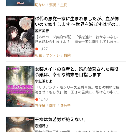
標的となる娘の家――大公家の門に目印の白羽の矢を立て
切ない
/
溺愛
/
主従
たからだ。 古の掠奪婚に起源を持つ『后狩り』は、建
前上、娘を奪われる家では不名誉なこととされるた
稀代の悪党一家に生まれましたが、血が怖
め、一族の若者が形式的に娘を護衛し、一応は抵抗す
る慣わしとなっている。 一族の面子を保つために、シ
いので家出します 〜世界を滅ぼすはずの彼
ェルは妹クリスティーナの護衛として父に呼び戻され
がなぜか執着してきます〜
藍原美音
たのだ。 嵐の夜、雷光を背に単身大公邸を襲い、クリ
【ネオページ契約作品】 「僕を連れて行かないなら、
スティーナの居室の扉を易々と破ったエーヴェルト
世界終わらせますよ？」 悪党一家に転生してしまった
は、皇后に望む者を悠々と連れ去った。 恐ろしさに震
ヴィナ。人殺しを生業としている一家だが、血が怖い
えるクリスティーナには目もくれず、当身を食らい呆
1,127
ヴィナは家出を決意する。どの世界観に転生したかも
気なく意識を失ったシェルを――。 ◇◇◇ ■性描写のある
転生
/
ヤンデレ
/
冒険
わからずに迎えた10歳の誕生日。父親からプレゼント
章には、※を付与しています。 ■他サイトにも投稿し
されたのは、亡国の王子様だという奴隷だった。よく
ています。
あるストーリーの展開的にいつか奴隷に復讐されるこ
女装メイドの従者と、婚約破棄された悪役
とを恐れたヴィナは、奴隷とは関わらない人生を歩も
令嬢は、幸せな結末を目指します
うとするが――。
水無瀬ちよ
「リリアンナ・モンリーズ公爵令嬢。君との婚約は解
消させてもらう」 第一王子の言葉に、私は心の中で歓
喜していた。 なぜなら、私は前世の記憶を持ったま
1,040
ま、この乙女ゲームの世界に「悪役令嬢」として転生
西洋風
/
転生
/
身分差
していたからだ。 そして、私にはずっと愛してやまな
い「推し」がいる。 それは、ゲームの中で男嫌いな悪
役令嬢リリアンナに虐げられ、女装を強要されていた
王様は気苦労が絶えない。
従者の少年だった。 転生した直後から、私は運命を変
えようと決意していた。 このままでは、ゲームのシナ
春瀬湖子
リオ通り、男嫌いの悪役令嬢である私は従者の少年を
平和な国の平和な世界。 それでも仕事はあるようで。