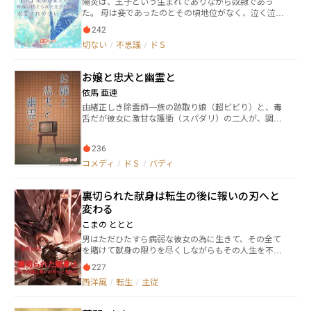
陽炎は、王子という生まれでありながら奴隷であっ
の中でひとり、まるで命を削るようにして花の絵を描
た。 母は妾であったのとその頃地位がなく、泣く泣く
き続ける、不思議な青年と出会う。 青年の名は、スヴ
母に捨てられた。陽炎はその後盗賊に拾われ、捕ま
ェン・エドフェルト。 菫色の髪をした彼は、花果の
242
り。その後奴隷として売られる。 客人の肉奴隷になる
国、第一王位継承者であった。 「この花を見つけたき
切ない
/
不思議
/
ドＳ
直前の日に、不思議な妖術の道具を拾う。 道具は、自
みは、からっぽだ。 きみは、おれと同じものを見て
分の受けた怪我の体験によって星座の名を持つ人間を
いる」 一滴の雫が水面に波紋を広げていくように、ゆ
生み出す不思議な道具で、陽炎の傷から最初に産まれ
っくりと、確実に惹かれ合っていくふたり。 けれど、
お嬢と忠犬と幽霊と
たのは鴉座の男だった。 星座には、愛属性と忠実属性
ノーアはまだ知らない。 花果の国の王家で、「人を愛
があり――鴉座は愛属性という、無条件に愛を惜しみなく
する」ということがどういう結末を齎すのか。 そし
依馬 亜連
注ぎ主人へ恋する性質を持って生まれた。 星座だけは
て、スヴェンもまだ知らない。 ノーアが親善大使とし
由緒正しき除霊師一族の跡取り娘（超ビビり）と、毒
裏切らない、星座だけは無条件に愛してくれる。 やが
てこの国を訪れた本当の目的と、その暗い過去を
舌だが彼女に激甘な護衛（スパダリ）の二人が、調査
て陽炎は、さみしがり屋の性質を、この道具に満たさ
――――。 この恋は、実らせていいものなのか。 切な
を頼まれたいわくつきクソゲーに挑んで泣き言をぶち
れていて鴉座もその性質を見抜き甘やかしていた。 思
く、甘く、ほろ苦い。 異世界王宮ファンタジー、プラ
まけつつ除霊を頑張るホラーコメディです。 （小説家
惑がありながら。 ――――貴方のために、この身はど
トニックボーイズラブ、開幕。 （全10話完結予定） ※
236
になろうにも掲載中です）
こまでも残酷になれるんですよ。 道具は裏切らない、
ボーイズラブタグをお借りしていますが、連載上はプ
コメディ
/
ドＳ
/
バディ
道具だけは陽炎の味方だとすり込ませる鴉座。 陽炎
ラトニックです。 関係性の進展については、左右含
は、人間を信じる気などなかったが、柘榴という少年
め、読者様のご想像にお任せしています
が現れ――……。 星座たちは陽炎を守る者と、陽炎をだま
裏切られた献身は転生の後に報いの刃へと
す者で別れていく。 これは、夜空を愛する孤独な青年
変わる
が、仲間が出来ていくまでの不器用な話。 ※本作品は
「小説家になろう」「アルファポリス」の転載です。
こまの ととと
一部残酷・暴力表現が出てきます。基本的に総受け設
男はただひたすら病弱な彼女の為に生きて、その全て
定です。 女性キャラも出てくる回がありますので苦手
を賭けて献身の限りを尽くしながらもその人生を不本
な方はお気をつけください。 ※流行病っぽい描写が第
意な形で終える事となった。 気づいたら見知らぬお坊
二部にて出ますが、これは現実と一切関係ないストー
227
ちゃまへと成り代わっていた男は、もう他人の為に生
リー上だとキャラの戦略の手法のうち後にどうしてそ
西洋風
/
転生
/
主従
きる事をやめて己の道を進むと決める。 果たして彼は
うなったかも判明するものです。現実の例の病とは一
孤高の道を突き進めるのか？ それとも、再び誰かを愛
切関係ないことを明記しておきます
せるようになるのか？