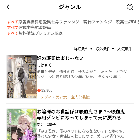
ジャンル
すべて
恋愛
異世界恋愛
異世界ファンタジー
現代ファンタジー
現実世界
BL
すべて
連載中
完結済
短編
すべて
無料
購読
プレミアム限定
詳細条件
除外条件
人気順
姫の護衛は楽じゃない
しけもく
虚無と倦怠、惰性の海に沈みながら、たった一人でダ
ンジョンに潜り続ける少年がいた。 そんな少年に、声
をかける男がいた。 どうやら少年のことをずっと観察
していたらしく、気になっていたらしい。そしてその
22,807
男はこう言った。 「お前、ウチで仕事やらねぇか」 そ
うして流されるまま、少年は男の世話になる。 男の元
コメディ
/
美少女
/
主人公最強
で仕事を熟すうち、少年の瞳の色も幾分マシになって
いった。 荒事ばかりのその仕事が、しかし、かつて何
お嬢様のお世話係は吸血鬼さま!?～吸血鬼
も護れなかった少年に生きる意味を与えていた。 数年
後、少年に新たな任務が与えられる。 それはとある令
専用ゾンビになってしまって元に戻れる気
嬢の護衛。安全が確保されるまでの間、共に学園へ通
がしません～
あげは凛子
い護衛する。 少年は二つ返事で仕事を引き受ける。特
「ねぇ君さ、僕のペットになる気ない？」 5歳の頃、
に変わりのない、いつもどおりの仕事だと。 だが上司
溺れた少女・香住絃を救ったのは、美しい“青年”の奇
である男は言った。 「ちなみに女子校だから。お前女