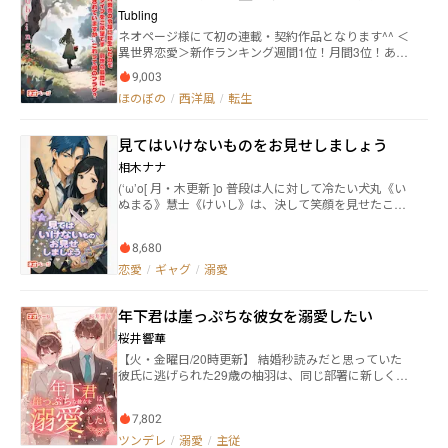
なかったけれど、どうやら「皇帝がつがい」である紫
着されていますが、これって何のフラグ？
Tubling
雲竜ヴェラは特別な竜らしい。 その特別な竜を己の
～
ネオページ様にて初の連載・契約作品となります^^ ＜
治世に組み込もうとする腹黒皇帝陛下の勅命の下、同
異世界恋愛＞新作ランキング週間1位！月間3位！あり
じく勅命を受けた護衛武官・克宇と共に、人の常識す
がとうございます！！(´；ω；`) 無事に完結いたしまし
らままならない竜の少女ヴェラをあの手この手で躾て
9,003
た！長い間、応援ありがとうございました！<(_ _)> か
いく、慧芽のちょっと変わった教育生活が幕を開け
ほのぼの
/
西洋風
/
転生
つて栄華を極めたカナハーン帝国……美しき悪の女帝
る。
が君臨していたその国は今や衰退し、かつての華やか
さは見る影もなくなっていた。 そこでひたむきに生き
見てはいけないものをお見せしましょう
る田舎の小貴族の子爵令嬢、リオーネ・マクガナルア
は、18歳を過ぎた頃から奇妙な夢を見るようになる。
相木ナナ
その夢では自身が女帝になり、帝国で優雅に暮らして
(‘ω’o[ 月・木更新 ]o 普段は人に対して冷たい犬丸《い
いる姿—― どうして自分は彼女の夢を見ているのだろ
ぬまる》慧士《けいし》は、決して笑顔を見せたこと
う？ ある日、農作業中に足を滑らせて頭を打ち、意識
がない孤高の美形。 そんな犬丸が実は猫宮《ねこみ
を失ったリオーネは自身の前世を全て思い出したのだ
や》小桜《こざくら》のまえでは、見てはいけないほ
った。 自分こそが帝国で誰からも恐れられていた、悪
8,680
どデレデレに。そんな二人は実は主従関係で。お嬢様
の女帝の生まれ変わりである事を。 そして彼女が最愛
と護衛。 そこに、何故だか腐男子モブの兎田山《うだ
恋愛
/
ギャグ
/
溺愛
に裏切られ、自らその命を散らせた事実を…… 『もし
やま》が挟まれる事態になった。 そんな兎田山が極秘
生まれ変われるのなら、田舎でひっそりと暮らした
の仕事に出向くと、そこには見慣れた顔が――。けして知
い』 命が尽きる間際の祈りにも似た願い。 それが叶っ
年下君は崖っぷちな彼女を溺愛したい
られてはいけないものが、どんどん明かされる――。 お嬢
た今世は、地位も権力も自分にはもう必要ない、スロ
様とイケメン護衛のラブコメ、ギャグ、バトルファン
桜井響華
ーライフを満喫したい。 それだけが願いだった。 なの
タジー。※BLではありませんが、BL用語がでます。 表
に、彼女の知らぬ間に、かつての最愛と転生した姿で
【火・金曜日/20時更新】 結婚秒読みだと思っていた
紙イラストあーのすけ様（XID ＠AaNoSK_w）
出会っていたとは夢にも思っていなかった。 自分を裏
彼氏に逃げられた29歳の柚羽は、同じ部署に新しく配
切ったはずなのに、なぜか執着されているんだけど こ
属された後輩に好かれているのを知る。後輩の千隼
れって何かのフラグ？ 拗れてしまった前世の因縁から
は、年下のツンデレ。最初は拒んでいた柚羽だった
解放されたいリオーネは、スローライフをかけて奮闘
7,802
が、次第に打ち解けていき……。
しようとするが、そこには自身も知り得なかった様々
ツンデレ
/
溺愛
/
主従