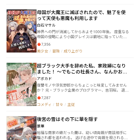
な真実、そして帝国では色々な思惑が渦巻いてい
て…？ 裏切り、転生、最愛との再会を経て再び愛する
喜びを知る、とある田舎のモブ令嬢の物語です。 ※相
母国が大魔王に滅ぼされたので、魅了を使
変わらずヒーローの愛が重いです。 ※最初の方は切な
って天使も悪魔も利用します
い描写が多いですが、途中からやっぱり重い溺愛が待
白石マサル
ってます。 ※最後は完全にハッピーエンドです。
神界への門が消滅してからおよそ1000年後。 度重なる
帝国の侵略により小国グレイスは窮地に陥っていた。
グレイス王は帝国に対抗するため《降魔の儀式》に手
7,356
を出す。 禁術の代償は余りにも大きく、大魔王サタン
美少女
/
冒険
/
成り上がり
によってグレイス国は滅亡してしまう。 それから6年
後。 グレイス国第三王子であるアルファードは、従者
ジブリールと共に旅をしていた。 儀式の《器》として
超ブラック大手を辞めた私、家政婦になり
選ばれたアルには大悪魔の魂《デザイア》が宿ってい
ました！ ～でもこの社長さん、なんかおか
た。 アルは《デザイア》の影響で無自覚に魅了《チャ
ーム》を掻けてしまっていた。 従者であるジブリール
しいよぉ！？～
アボカド
には魅了《チャ－ム》が効かなかった為、定期的に魔
復讐モノや浮気野郎からちょこっと味変してみません
力を吸魔して制御していた。 自分に宿った大悪魔の魂
か？ 元・ブラック企業のプログラマー、吉羽桜。 退職
を祓う手がかりを求め、アルは魔術発祥の地・ニブル
後に見つけた新しい仕事は、なんと大企業社長の家政
ヘイム王国へ足を踏み入れた。 この物語は一人の青年
7,287
婦。 年収1000万円、ただし仕事内容は―― 89度のコーヒ
が儀式の生贄となり、滅ぼされた母国を再建させるま
コメディ
/
甘々
/
主従
ーを正確に淹れること。 深夜に寿司を買いに走るこ
での軌跡である。
と。 そして、社長の婚約者からの陰湿な嫌がらせに対
応すること。 金のためと割り切っていた桜だったが、
後宮の雪はその下に華を隠す
ある日、偶然にも社長の誰にも言えないギャップな秘
密を知ってしまう。 さらに追い打ちをかけるように、
景華
社長がとんでもない提案をしてきた。 「俺の婚約者の
裕福な商家の娘だった蘭は、幼い頃両親が商談相手に
フリをしてくれ。報酬は三倍だ。」 「……契約成
騙され都を追われる。 逃げる途中で両親を殺される
立。」 こうして幕を開ける、“偽装恋愛”という名の危