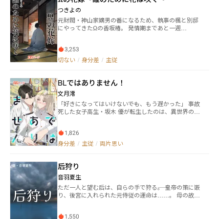
回りの世話をする中で、司は何かと私にイジワル、か
らかい、ちょっかいをして恥ずかしがらせてくるの
つきよの
で、私も負けじとやり返す。 それは家だけでなく学校
元財閥・神山家嫡男の番になるため、執事の楓と別邸
でも。 特殊な家の事情のため周囲に私達の関係性を知
にやってきたΩの香坂椿。 発情期まであと一週
られてはいけないが、それでも人目を盗んでは事ある
間……。しかし椿の本当の目的は、番になるためでは
ごとにからかい合う。 これは、私をからかわずにはい
なく…… 発情期抑制剤の開発を巡って、愛し合えない
られない腹黒御曹司とその世話係である私が紡ぐ、半
3,253
二人は翻弄され、それでも糸は複雑に絡み合う。
同棲ラブコメであるっ！！
切ない
/
身分差
/
主従
BLではありません！
文月澪
「好きになってはいけない――でも、もう遅かった」 事故
死した女子高生・坂木 優が転生したのは、異世界の名
家・侯爵家の嫡男ファルス。 けれど、心は女のまま。
男の身体に馴染めず、恋なんてもう一生できないと思
1,826
っていた。 そんなファルスの前に現れたのは、王国の
第2王子サイオン。 優しく、真っ直ぐな彼に心を惹か
身分差
/
主従
/
両片思い
れていくファルス。しかし、自分が“男”であること
が、愛を告げる障壁となる。 「私はあなたにふさわし
后狩り
くない」 けれど、サイオンの想いは止まらなかった。
拒まれても、離れても、彼はただひとりを求め続け
音羽夏生
る。 王宮の陰謀、王位継承の争い、逃避行、そして国
ただ一人と望む后は、自らの手で狩る――。 皇帝の策に嵌
をかけた戦いの中で—— 。 すれ違う心がたどり着く、
り、後宮に入れられた元侍従の運命は……。 母の故国
たったひとつの真実の恋。 TSJK×王子の切なく激しい
での留学を半ばで切り上げ、シェルは帝都の大公邸に
ロマンスファンタジー、開幕。
戻っていた。 若き皇帝エーヴェルトが、数代ぶりに皇
1,550
后を自らの手で得る『后狩り』を行うと宣言し、その