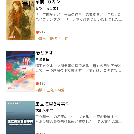
華間 -カカン-
８ツーらO太！
『十二国記』と『王家の紋章』の要素をかけ合わせた
ハイファンタジー 「ようやくお見つけいたしました、
夜華君（やかぎみ）」 華間（かかん）は華界の花畑
に生まれ、蟲間（ちゅうかん）と契る民。蟲間は蟲
219
（むし）として生まれ、唯一人の華間に生涯を捧ぐ僕
（しもべ）。 いにしえ、ある王が己の蟲間の命と引
中華風
/
転移
/
主従
き換えに、華界唯一の王位に就いた。だが安寧は続か
ず、瀕死となった王に啓示が下る――華界はやがて赤（せ
椿とアオ
き）・橙（とう）・黄（おう）・緑（りょく）・青
（せい）・藍（らん）・紫（し）の七国に割れ、終わ
早瀬史田
りなき戦に沈む。幾千年の乱を制す王は唯ひとり、幻
晴田見グループ創業者の孫である「椿」の自称下僕と
の"夜華間（やかかん）"を得た者だ、と。 夜華間は
して、一つ屋根の下で暮らす「アオ」は、この春で高
闇（やみ）色の髪、象牙色の肌、落栗（おちぐり）色
校三年生になった。 教師や友人たちの口から日常的に
の瞳、そして他者を輪廻転生させる力を持つ。賢王に
飛び出す「進路」の二文字。 ずっと下僕でありたいと
付き、その国を久しき繁栄に導くとされる夜華間を、
197
心から願うものの、現実には困難な道。不可能と知り
七国中が探し求めていた。 人界に生きる男子高校
つつ下僕で居続けられるよう努力し続けるべきなの
同棲
/
主従
/
純愛
生・黒瀬真宵（くろせまよい）は、幼くして"蟲無し
か、それとも下僕以外の道を探すべきなのか。 進路に
（蟲を惹きつける力のない華間）"と誤られ人界に落と
ついて悩むアオの前に、アオのことが好きだと言う同
された夜華間だった。雷雨の夜、真宵は赤蟲間・立羽
王立海軍B号事件
級生が現れた。 「I SAW THEE WEEP.」ーHEBREW M
（たては）に見出され、緑蟲間・翠鎌（すいれん）の
ELODIES.より
追撃を逃れて華界へ転移する。 何も知らず育った真
枯街米衛門
宵は人界へ帰りたいと願うが、帰るためには、華界の
王立騎士団の名家の一つ、ヴェルナー家の新当主ベニ
上位たる玄天（げんてん）へ行き、七神の許しを得ね
ヤミン卿の乗る飛行戦艦が墜落した。 その事件の真相
ばならない。 七国から求められ、狙われ、攫（さ
を究明すべく、そしてベニヤミン卿の安否を確認する
ら）われ、抗いながら真宵は果たして、無事に人界へ
ため、同級生でも指折りの頭脳の持ち主と噂されるジ
帰ることができるのか。 七色の国を舞台に、真宵の