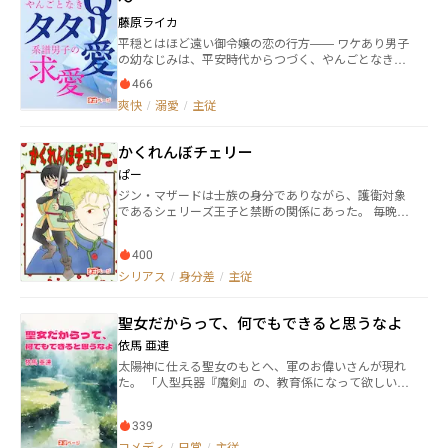
った男。 その本性は――。 彼女を傷つけるものすべてを許
済みです（17日朝6時32分）。 17日19時半に参考文献
さない、鋭い牙を隠した狼だった。 彼はただ春丸を守
藤原ライカ
一覧を投稿して完結済みになります。 カクヨム、アル
っただけではない。 冷静な言葉と圧倒的な存在感で、
平穏とはほど遠い御令嬢の恋の行方—— ワケあり男子
ファポリス、小説家になろうに同じものを投稿してい
偽りに満ちた元恋人を完全に打ち砕いた。 森崎蒼介
の幼なじみは、平安時代からつづく、やんごとなき一
ます。
は、決して誰かに踏みにじられるだけの羊ではなかっ
門の次期当主。 その彼から「好き、好き、大好き」と
た。 羊の皮を被った狼。 すべてを計算しながら、彼女
466
求愛されつづけているけれど、 ワケあり度合いがケタ
のそばに居続けた男。 彼が望んでいたのは、最初から
爽快
/
溺愛
/
主従
外れのため、どうしたものかと悩むうちに、 かれこれ
ただ一つ。 いつか彼女自身の意思で―― 自分だけを選び、
10年、なあなあの関係がつづいている。 その幼なじみ
その隣に迎え入れてくれることだった。
の恋の宿敵は、クセあり男子。 こちらも平安時代から
かくれんぼチェリー
つづく由緒ある一門の若様、通称・桜の君。 しかし、
モテモテお嬢様は知っている。 皆目麗しい雅な御方の
ぱー
本性は、底知れぬ闇の中にあることを。 「キミが好
ジン・マザードは士族の身分でありながら、護衛対象
き」なんていわれても、危うすぎて恐怖でしかない。
であるシェリーズ王子と禁断の関係にあった。 毎晩の
恋をするなら、もっとまともな人がいい。 お嬢様の願
ように王宮を抜け出し、睦み合う二人。 だが、サクラ
いは、なかなか神様に届かない。 なぜなら、お嬢様も
ンボ王国には、魔法民族虐殺という深い闇が漂ってい
また、かなりの型破りだったから。 お嬢様は知らな
400
る。
い。 自分がもっとも難攻不落な存在であることを……
シリアス
/
身分差
/
主従
厄介な者たちが、お嬢様の周りを鉄壁カードしている
ことを……
聖女だからって、何でもできると思うなよ
依馬 亜連
太陽神に仕える聖女のもとへ、軍のお偉いさんが現れ
た。 「人型兵器『魔剣』の、教育係になって欲しい」
こんな物騒な依頼を、お人好しでお調子者の聖女は、
二つ返事でほいほい受けてしまった。 しかし連れて来
339
られた人型ロボットは、兵器のくせして超絶美形であ
った。 やだ、役得ですやん。 そんなグダグダから始ま
コメディ
/
日常
/
主従