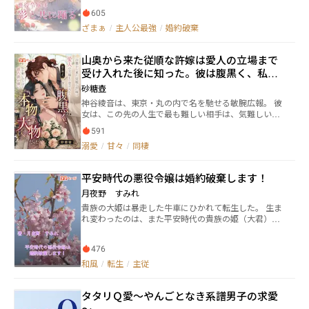
605
ざまぁ
/
主人公最強
/
婚約破棄
山奥から来た従順な許嫁は愛人の立場まで
受け入れた――後に知った。彼は腹黒く、私を
奪い合うほど独占欲が強い本物の大物だっ
砂糖壺
た
神谷綾音は、東京・丸の内で名を馳せる敏腕広報。 彼
女は、この先の人生で最も難しい相手は、気難しいク
ライアントだけだと思っていた。 しかし、ある日。 母
591
から突然の電話がかかってくる。 「あなたが三歳の
溺愛
/
甘々
/
同棲
頃、約束した許嫁がいるでしょう」 その相手――森崎蒼介
は、二つの大きな現金袋を抱え、すでに彼女の家の前
に立っていた。 誰もが思った。 森崎蒼介は、簡単に扱
平安時代の悪役令嬢は婚約破棄します！
える男だと。 色褪せた服を着て、古い時代のような礼
儀を守り、綾音の元恋人の前では頭を下げる。 「彼女
月夜野 すみれ
が幸せなら、それでいいです」 そう言って、自分の立
貴族の大姫は暴走した牛車にひかれて転生した。 生ま
場をわきまえる田舎から来た青年。 佐久間怜が高圧的
れ変わったのは、また平安時代の貴族の姫（大君）。
にマンションへ乗り込み、綾音が大切にしている猫・
ただ――どうやら大好きだった物語に出てきた主人公の姫
春丸を連れて行こうとした時も、誰もが思っていた。
君をいじめる悪役の姫に生まれてしまったみたい。 そ
この男なら、きっと黙って譲るだろうと。 ――しかし。 蒼
476
の物語は今の中宮が入内する前に起きた話を中納言家
介が顔を上げた瞬間、空気が変わった。 彼は冷静に春
の話に置き換えた暴露話と言う噂があった。 しかも物
和風
/
転生
/
主従
丸の数年間の病歴を並べ、相手がどれほど無責任だっ
語の主人公と思われる姫君は行方知れずになったと言
たのかを一つずつ暴いていく。 さらに佐久間怜が手を
われている。 大君は肩入れしていた物語の姫君の恋を
出した瞬間。 彼は、たった一瞬で相手を制圧した。 綾
タタリＱ愛～やんごとなき系譜男子の求愛
応援すると決意する。 悪役は自分なんだから簡単です
音の前では、いつも穏やかで声を荒げることすらなか
わ！と言いたいところだけれど――。 最終話まで予約投稿
～