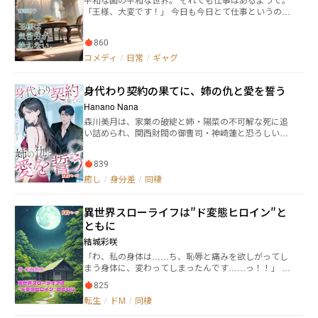
虐げ、女装させてしまう。 そして、最終的に婚約破棄
「王様、大変です！」 今日も今日とて仕事というのは
され、彼と一緒に没落してしまう運命だった。 そんな
舞い込んでくる。 そんな日々の、ゆる～い一日。
未来は絶対に嫌だ。 私の最推しである彼を、不幸な運
命から救い出すため、私はシナリオを変えていく。 穏
860
やかな日々を過ごす中で、私は「推し」への想いが、
コメディ
/
日常
/
ギャグ
やがて本物の恋へと変わっていくことに気づき……。
これは、ゲームのシナリオを書き換える、転生悪役令
嬢の奮闘と恋の物語。
身代わり契約の果てに、姉の仇と愛を誓う
Hanano Nana
森川美月は、家業の破綻と姉・陽菜の不可解な死に追
い詰められ、関西財閥の御曹司・神崎蓮と恐ろしい契
約を交わす。それは、彼の最愛の未婚妻・清水夏子の
完璧な“影”として、一年間生きるというものだった。蓮
839
は冷徹で支配的。美月は懸命に夏子を演じるが、姉の
死の真相を探るうちに、夏子の死さえも単なる事故で
癒し
/
身分差
/
同棲
はないことに気付く。やがて二人は、財閥の闇に葬ら
れた真実に迫り、危険な共闘関係を築く。しかし、美
異世界スローライフは″ド変態ヒロイン″と
月が全ての仮面を捨てて真相を暴いた時、蓮は自らの
過ちと罪と直面する。傷つけ合い、欺き合った二人
ともに
は、痛みと贖罪の果てに、本当の愛を見出すことがで
結城彩咲
きるのか―。仮面と真実、憎しみと愛が交錯する、切
「わ、私の身体は……ち、恥辱と痛みを欲しがってし
なくも熱いラブサスペンス。
まう身体に、変わってしまったんです……っ！！」
女神アリエルによって粗雑に異世界転生させられた青
825
年、海斗がその先で出会ったのは、フィオと名乗る美
転生
/
ドM
/
同棲
少女。 しかし彼女はただの美少女ではなかった。そ
の正体は、正真正銘のド変態で……！？ 残念美少女