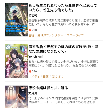
と送る、異世界同棲スローライフ！！
もしも生まれ変わったら異世界へと思って
いたら、転生先も俺でした。
猫宮乾
王位継承戦争に敗れた第二王子こと俺は、悲惨な末路
を辿った。もしも生まれ変わったら異世界で幸せに生
きてやると思っていたのに……目が覚めたら記憶を全
720
て持ったまま再び『俺』に生まれていた。もう凄惨な
主従
/
異世界ファンタジー
/
スローライフ
人生はごめんだ。スローライフこそｍｙジャスティ
ス！ 完結まで毎日更新です→15:05（予約済み
恋する盾と天然主のほのぼの冒険記(改・あ
なたの盾になりたくて)
Yonohitomi
ある村に青い髪の心優しい少年がいた。 少年は禁術で
青龍にされ、洞窟に封じられる。 光も音もない洞窟で
青龍は「倒されて武具になる日」を待ち続けた。 ある
646
日、洞窟に足を踏み入れたのは一人の冒険者。 青龍は
コメディ
/
日常
/
ほのぼの
倒され、念願の武具になり、冒険者と共に旅に出る。
旅の途中、主への想いから更に盾へと変化。 だけどこ
の盾、感情も、感覚も、超敏感！ 触れられるたびにド
悪役令嬢は影と共に踊る
キドキ、撫でられるたびにぷるぷる……。 この物語は
冒険者に大切に扱われる盾の物語。 人×物ののんびりB
文月澪
L(?) 盾がドキドキしたり、お手入れされて悦んだりし
第一王子のハインスに婚約破棄を突きつけられた公爵
ます。 「あなたの盾になりたくて」短編を長編に改
令嬢のシュレイア。 しかし、それはこちらも望む事！
変。 １話は短編のお話と被りますが２話から全て新し
逆にざまあさせていただきます。
くなります。 冒険は続く！