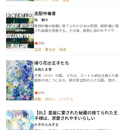
る、結構口が悪い聖女様と天然気味なイケメンロボ
と、聖女様の使用人達の日常コメディ。 聖女様とロボ
支配中毒者
の、無自覚イチャイチャもあったり。 （小説家になろ
う・エブリスタにも掲載中です）
枯 個々
薬物中毒の両親に育てられた少女は若頭、紺野 庵に唆
され両親を殺害する。その後、紺野に拾われヤクザお
抱えの闇医者として生きていく。 ある日、めいは紺野
から依頼された仕事中にある男に興味を引かれる。紺
280
野に殺されそうになるその男を自らのペットとして拾
う。 「アンタ、俺を理解できるのか？」 「こんな場所
主従
/
裏社会
/
極道
今すぐ逃げろ」 三者三様の欲望が渦巻く裏社会の壊れ
た話。
帰り花の王子たち
水鳥たま季
花果（かか）の国。 それは、エートル峡谷を越えた断
崖群の向こうにある、絶対君主制の小さな国。 陸の要
塞とも言える立地のためか、独自の文化を持ち、王権
神授説に根付いた独自の宗教が盛んな王国でもある。
259
豊穣と繁栄が約束されているこの国の民は、牧歌的
で、みんな陽気だ。 しかしこの国は、「花果」という
感動
/
切ない
/
シリアス
その名から想起させるイメージに反し、国交に閉鎖
的。 建国から500年間、その豊かな土壌を我が物にせ
【BL】星座に愛された秘蔵の捨てられた王
んとする国々による侵略抗争が、後を絶たないからで
ある。 とある密命を受け、学術交流大使としてこの花
子様は、求愛されやすいらしい
果の国を訪れた「城塞の国」第12王子のノーア・アン
かぎのえみずる
ドレセン。 彼は滞在することを許された王宮・東の宮