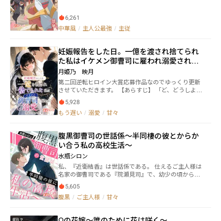
も、偶然通りがかった最強の老師によって助けられて
険な契約。 感情なんて捨てたはずの彼女の心が、少し
以来、五歳上の姉・蓉雪とともに、東の村曽蓉江《そ
ずつ軋み始める――。 そして、祝賀パーティーの夜。 社長
6,261
ようこう》で暮らしてきた。 蘭は老師に武芸を、蓉雪
が彼女を庇いながら、世界に向けて宣言する。 「俺
は古琴（こきん）を教わりながら日々を過ごす中で、
中華風
/
主人公最強
/
主従
は、彼女を信じている」
古琴の名手として名を知られるようになった蓉雪が皇
帝の目に留まり召し上げられ、一人、また老師に稽古
妊娠報告をした日。一億を渡され捨てられ
をつけてもらう毎日を送っていた彼女のもとに、一通
の手紙が届けられる。 それは最愛の姉・蓉雪の死を知
た私はイケメン御曹司に雇われ溺愛されて
らせるものだった。 詳しいことは何も書いていない、
います。
月姫乃 映月
ただ淡々と、その死だけが知らされる違和感に、蘭は
第二回逆転ヒロイン大賞応募作品なのでゆっくり更新
姉の死の真相を知るため後宮入りを決意する。 老師の
させていただきます。 【あらすじ】 「ど、どうしよ
紹介で皇帝の弟景天の元にやっかいになる蘭。 景天は
う……」 微熱に吐き気、眩暈が多くなった私は疑問
自分の野望のため、蘭は姉の死の真相を知るというそ
5,928
に思い妊娠検査薬を試した。 結果は予想通り陽性。
れぞれの目的のため、二人は動き出す。 その中で少し
もう遅い
/
溺愛
/
甘々
喜んでもらえると期待を胸に妊娠を彼に報告する
ずつ蘭は、主である景天に惹かれ始め──？ 恋愛×謎
と、彼は大きな溜息を吐き一言。 「お前とはただの遊
の中華風ファンタジー！！
びだ。子供は下ろしてくれ」 大手グループ会社であ
腹黒御曹司の世話係～半同棲の彼とからか
る京極グループの子会社の社長である彼は私に口止め
い合う私の高校生活～
料として一億を渡し、中絶手術の予約までされた。
愛していた彼から裏切られ、せっかく来てくれた新し
水瓶シロン
い命も失った私は何もかもどうでも良くなり、いっそ
私、『近衛結香』は世話係である。 仕えるご主人様は
身を投げ出した方が楽になると考える。 そんな時に
名家の御曹司である『院瀬見司』で、幼少の頃から日
とある男性が私に手を差し伸べてきた。
常を共に過ごし、主従関係であり幼馴染でもあるとい
5,605
う奇妙な関係性。 高校入学を機に司が一人暮らしを始
腹黒
/
ご主人様
/
甘々
めるのに合わせて、世話係である私も同伴すること
に。 そして、それが“からかい合いの毎日”の始まりだ
った―――― もはや半同棲とも言える状況で司の身の
Ωの花嫁～誰のために花は咲く～