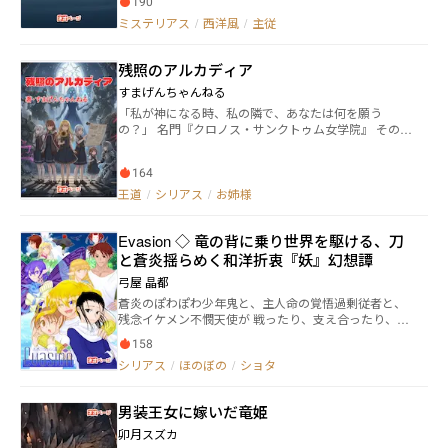
190
ャン・バルデ候補生が調査に乗り出す。 従兵であるヨ
冒険が今、始まる――
ナと調査を進めるうちに、ジャンは騎士団を揺るがす
ミステリアス
/
西洋風
/
主従
ある事件にたどりつく。
残照のアルカディア
すまげんちゃんねる
「私が神になる時、私の隣で、あなたは何を願う
の？」 名門『クロノス・サンクトゥム女学院』 その白
亜の学舎の地下には、世界を護るための、あまりにも
悲しい秘密が眠っていた。 少女たちは、神の器たる巨
164
大兵器『ガーディアン』と契約し、人々から忘れ去ら
れたことで暴走する異形の存在『忘却神』と戦う宿命
王道
/
シリアス
/
お姉様
を背負う。彼女たちは「巫女」と呼ばれ、英雄として
称えられた。 だが、その力の代償は、あまりにも過酷
Evasion ◇ 竜の背に乗り世界を駆ける、刀
なものだった。 戦うたびに失われていく、人間として
の温かい記憶と感情。 やがては心が空っぽになり、魂
と蒼炎揺らめく和洋折衷『妖』幻想譚
ごとガーディアンと一体化して新たな神へと変質して
弓屋 晶都
いく、逃れられない運命――『神化（アポセオシス）』。
蒼炎のぽわぽわ少年鬼と、主人命の覚悟過剰従者と、
これは、そんな過酷な運命に翻弄されながらも、己の
残念イケメン不憫天使が 戦ったり、支え合ったり、足
全てを懸けて、大切な誰かを守ろうとした少女たち
を引っ張り合ったりする和洋折衷ファンタジーです。
の、壮絶で、そして美しい絆の物語。 太陽のように仲
158
鬼、妖精、天使と異種族色々出ます。 剣と魔法なら
間を照らした少女は、その輝きと引き換えに「喜び」
シリアス
/
ほのぼの
/
ショタ
ぬ、刀と炎の和洋折衷妖ファンタジー。 生きている事
を失い、ただ微笑むだけの人形に堕ちていく。 高貴な
が許されないこの世界をなんとか変えたい。 そんな焦
義務を背負った女王は、世界を救うために、最も愛す
り気味の敵達と、戦ったり戦わなかったりします。 第
る者を犠牲にして神になるという、孤独な決意を固め
男装王女に嫁いだ竜姫
一部（1〜8話）は恋愛色強め、出血そこそこ、死亡あ
る。 記憶を失い続ける姉のために、妹は自らの魂を削
り。 第二部（9話〜36話）は恋愛色弱め、出血そこそ
り、失われた世界の景色を描き続ける。 血のつながら
卯月スズカ
こ、ちょっとだけ大量虐殺。 （37話〜41話）一