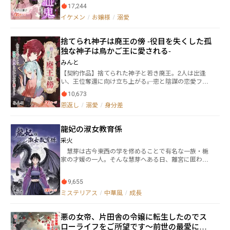
妙な問いかけと、謎めいた“契約”だった——。 綺麗
装してメイドね」 こうして、少年の苦難の日々が幕を
17,244
なゾンビにされてしまったお嬢様×執着系吸血鬼によ
開けた。
イケメン
/
お嬢様
/
溺愛
る、愛と成長の物語。 運命の“再契約”はすでに始まっ
ている。 ※◇のマークがある部分は、ヒーロー視点と
なります。 ※毎日更新予定です！ ※この作品はネオペー
捨てられ神子は廃王の傍 -役目を失くした孤
ジ様で先行連載しております！ ※この物語はフィクシ
独な神子は鳥かご王に愛される-
ョンです。実際の人物、団体などとは一切関係があり
ません。
みんと
【契約作品】捨てられた神子と若き廃王。2人は出逢
い、王位奪還に向け立ち上がる――。恋と陰謀の恋愛ファ
ンタジー！ 伯爵令嬢リリスは、死の運命を持ってい
10,673
た。 「海神殿の神子」と呼ばれる特殊な家系に生ま
恩返し
/
溺愛
/
身分差
れ、十六歳で祈りと命を捧げる役目があったリリス。
だが、隣国との戦争の末、海神殿のある島が敵国の領
地となったことで、リリスは役目を失い、家族から海
龍妃の淑女教育係
に捨てられてしまう。 そして漂流の末、波にのまれた
彼女は、気付くと一人の青年に助けられていた。 深い
采火
薔薇色の髪と瞳に、どこか妖艶な雰囲気を持つその青
慧芽は古今東西の学を修めることで有名な一族・梔
年は、リリスが辿り着いた島に幽閉中の廃王・ラズベ
家の才媛の一人。そんな慧芽へある日、離宮に匿われ
ル――。 ラズベルは、前王の逝去により僅か四歳で王位を
た姫君を皇妃として相応しい淑女に仕立てるよう、勅
継承していた。 だが、摂政であった実母に王位を奪わ
命がくだされる。 忽然と現れた皇帝の妃候補。慧芽
れ、十年以上孤島に幽閉されているという。 そんな彼
9,655
は訝しげに思いながらも、姫君の世話役兼教育係にな
と出逢ったりリリスは、助けられた恩に報いるため、
ることを引き受けたけれど……。 「姫様！ いい加減、
ミステリアス
/
中華風
/
成長
メイドとして身を寄せることに。 だが、そんなある
お衣裳を着てください！」 「イーヤー！ 動きにくい
日、リリスの存在が女王の腹心である公爵にバレてし
の！ ヴェラはダンナサマに会うんだからジャマしない
まい……！？ ・毎週火曜・金曜日19時35分更新です！
悪の女帝、片田舎の令嬢に転生したのでス
でよう！」 皇帝の妃候補はまさかの竜！ 竜が人に
なれるなんて数多の書物を読んできた慧芽でさえ知ら
ローライフをご所望です～前世の最愛に執