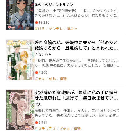
ちていた。 スマホに残された見知らぬ女の名。 枕
た
は彰人の手を借り、夫と息子を捨てる事にした。 「浩
崖の上のジェントルメン
元に漂う、嗅いだことのない 甘やかな香水の匂い。
介さん。私はもう、あなたの金糸雀ではないの。」 ◆
【毎週 水・土 夜９時更新】 「ボク、君がいないと生
そして、偶然見てしまった―― 彼が別の女を抱きしめる
◆◆◆◆
きていけない……」 恋人はおろか、友だちもろくにい
姿。 その瞬間、彼の「愛してる」という言葉が、ど
ない孤独な少女「黒影 彩月」は、いつも自分に自信が
れほど残酷な嘘であったかを思い知った。 愛してい
13,280
なく、生きているだけで苦しかった。 好きな漫画キャ
るからこそ 裏切りの痛みは深く、鋭く。 胸をえぐら
泣ける
/
ヤンデレ
/
陰キャ
ラクターに憧れて、自分の一人称を「ボク」と使って
れるような苦しみは、美緒を夜ごと泣かせ、枕を濡ら
いたが、クラスメイトから「ボクっ子なんてオタクっ
した。 ――それでも、愛は消えなかった。 憎んでも、
ぽくて気持ち悪い」と言われてしまったことにより、
責めても、なお彼を求めてしまう。 その矛盾が彼女
隠れ令嬢の私、妊娠中に夫から「他の女と
彼女は深く傷ついていた。 「ボクなんて、いない方が
を狂わせ、やがてひとつの決意に辿り着かせる。
結婚するから一旦離婚して」と言われた～
いいんだ……」 自分らしく生きることができず、自分
「復讐する……」 囁く声は震えていなかった。 優
の存在自体も否定してしまう彩月。そんな彼女は、あ
別にいいけど、後で後悔しても知らないん
しい妻の仮面をかぶりながら 胸の奥で確かに燃え始め
きなこもち
る日クラスの席替えによって「白坂 優樹」という少年
た炎。 それは誰にも気づかれず 誰にも止められず、
だから
「明莉、親友の子供のために、一旦離婚してくれない
と隣同士になる。 「僕は、君の一人称が『ボク』なの
彼女自身すら 制御できぬほどに膨れ上がっていく。
か」 妊娠中の私に、夫がそう切り出した。 理由は「戸
は、君らしくていいと思うよ」 優樹は、彼女のことを
愛しているのに、愛されない――。 その絶望が、美緒を
籍の手続き」だという。 終わったらすぐ復縁するか
唯一肯定してくれる存在だった。彼だけが自分に微笑
“仕掛ける女”へと変えてゆく。 狂おしいほどの愛
7,200
ら、と。 でも私、昨日あなたが他の女の赤ちゃんを抱
んでくれた。彼だけが自分の言葉に耳を傾けてくれ
が、冷たく計算された復讐の幕を、静かに、確実に開
ざまぁ
/
成長
/
復讐
いて「パパ」って呼ばれてるの、見ちゃったんだけ
た。 そんな彼に対して、彩月は次第に恋心を抱き始め
けていったのだった。
ど。 「いいよ」 私が軽く承諾すると、夫は安心した顔
てしまう……。 これは、上手く生きられない女の子
をした。 けど彼は知らない。 私が隠れ令嬢であること
の、不器用な恋愛物語。
突然辞めた家政婦が、最後に私の手に握ら
も、 彼の会社に3000万円援助したのが私だということ
せた紙切れに「逃げて。毎日飲ませている
も、 そして——離婚したら絶対に復縁しないというこ
とも。 数ヶ月後、全てを失った元夫が土下座してき
のはサプリメントじゃないから」と書かれ
ぽん
た。 でも、後悔しても遅いんだから。
ていた
結婚して四年目。 仕事も、友人も、気がつけばすべて
失っていた。 夫の悠人はとても優しい。毎朝、必ず白
いカプセルを手渡し、微笑みながら「君の体のためだ
6,961
よ」と言う。 綾芽はずっと、その笑顔こそが愛だと信
ミステリアス
/
ざまぁ
/
復讐
じていた。 ある日、三年間一度も休んだことのなかっ