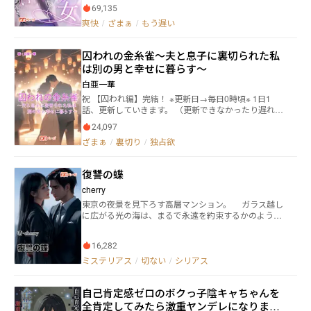
てが崩れ去った。 彼は私に対して公然とひざまずき、
さん——あなたの声は、もう私には届かないの。」
69,135
謝罪を強制し、彼女がどれほど私を苦しめても黙って
爽快
/
ざまぁ
/
もう遅い
耐えることを強いられた。 事故現場では、迷うことな
く彼女を守る選択をし、私は雪の中に放置され、死を
待たされることになった。 心が死んだ瞬間、私は全て
囚われの金糸雀～夫と息子に裏切られた私
の痕跡を消し去り、完全に姿を消した。 それから、彼
は別の男と幸せに暮らす～
は狂ったように私を探し続け、悔いに満ちて病んでい
った。 しかし社長、今の私はあなたの顔を見るだけで
白亜一華
も吐き気がするわ。
祝 【囚われ編】完結！ ※更新日→毎日0時頃※ 1日1
話、更新していきます。 （更新できなかったり遅れた
りしたら申し訳ございません） 表紙は鋭意制作中の
24,097
為、突然変わります。 ◆◆◆◆◆ 「俺だけの金糸雀。
ざまぁ
/
裏切り
/
独占欲
今日も私の腕の中で啼いてくれ。」 小さな劇場の舞台
でエメラルドの瞳を煌めかせ、魅力的な歌声を披露し
ていた少女に跪き、愛を乞い結婚をした大企業の御曹
復讐の蝶
司、霧生浩介と施設で育った神無月璃子。 しかし璃子
の人生はそこから壊れ始める。 璃子に異常なまでの執
cherry
着をみせる浩介は、璃子を手に入れてから屋敷の中で
東京の夜景を見下ろす高層マンション。 ガラス越し
大切に守っていた。 そして璃子は外の世界と隔離され
に広がる光の海は、まるで永遠を約束するかのように
七年間の結婚生活を送っていた。 何も疑問に思わなか
煌めいていた。けれど、その光は彼女の心を照らすこ
った。 何も不自由していなかった。 浩介さんから向け
とはなかった。 「……どうして、あなたの視線は私
られる愛を疑わなかった。 しかし璃子が夫と息子にサ
16,282
に向かないの？」 美緒《みお》は、寝室で穏やかに
プライズをする為に黙って街に出た日、街頭モニター
眠る夫・蓮司《れんじ》を見つめながら、胸の奥に押
ミステリアス
/
切ない
/
シリアス
から幸せそうな結婚式を挙げる夫であるはずの霧生浩
し込めた言葉を唇の内で繰り返す。 三年前、愛を誓
介と、知らない女性の為に道に幸せそうに花を散りば
い合って結ばれたはずだった。 彼の背中を支え、笑顔
める息子の霧生皐月の姿を見た瞬間、全てが崩れ去っ
自己肯定感ゼロのボクっ子陰キャちゃんを
で食卓を囲み、寄り添って生きていく未来を疑いもせ
た。 「ねぇ？自分から夫を捨ててみない？」 全てが崩
ず信じてきた。 けれど、その信頼は音もなく崩れ落
全肯定してみたら激重ヤンデレになりまし
れ去った璃子の前に謎の男、師走彰人が現れる。 璃子