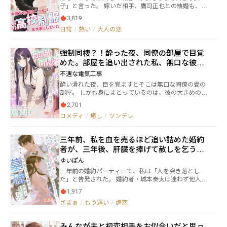
子」と言った。 嫁いだ相手、鷹司正也との結婚も、た
名を呼んだのは、三代目社長・冬真。 誰もいない庭
だの冷たい金銭取引に過ぎないと思われていた。 とこ
で、初めて敬語を外し、まっすぐに彼女の名を呼ん
3,819
ろが、週刊誌の一面に「旧恋人との密会」スキャンダ
だ。 そして、生後三か月の陽向は、最初の日から答え
日常
/
熱い
/
大人の恋
ルが掲載され、家族の株価は暴落。両親は涙ながらに
を知っていた。 彼が身を預けるのは澪の腕だけ。ほか
謝罪を命じた。 彩葉は、今回こそすべてを失うと思っ
の誰にも、視線さえ向けようとはしなかった。
た。 だが、彼──“契約上の夫”──は、謝罪文を破り
強制同棲？！酔った夜、同僚の部屋で目覚
捨てた。 夜通しで噂を流したメディアを買収し、完全
めた。部屋を追い出された私、無口な彼の
に消し去り、スキャンダルを仕掛けた元会社を資本の
力で破産させ、関係者を刑務所に送った。 記者会見
家に居候中！
不遇な電気工事
で、彼は表情ひとつ変えずに契約書を掲げ、「十年
酔い潰れた夜、目を覚ますとそこは無口な同僚の畳の
前、彼女は私が守るべき人。十年後、彼女は私の妻
部屋。 しかも身にまとっているのは、彼の大きめのT
だ。これはビジネスではなく、私の誇りに関わること
シャツだけ――。 行き場を失った峯岸芽衣は、成り行きで
だ」と公に婚約指輪を示した。 彩葉が金庫の中で見つ
2,701
田中健太の家に居候することに。 朝食の味噌汁、並ん
けたのは、彼が十年間大事にしてきた、彼女に関する
コメディ
/
癒し
/
ツンデレ
だ歯ブラシ、浴室のボディソープ…… ひとつずつ「彼
すべての切り抜きだった。 その瞬間、彩葉は悟った─
の生活」に侵入していくうちに、芽衣の胸は熱く疼き
─自分が絶望だと思ったこの結婚も、十年もの歳月を
始める。 会社では静かで近寄りがたい男が、家では驚
かけ、彼が密かに仕掛けていた深い愛の網だったの
三年前、私を血を売るほど追い詰めた婚約
くほど優しく、時に距離を詰めてくる。 その視線、そ
だ、と。
者が、三年後、肝臓を捧げて赦しを乞う～
の指先、その低い声に、逃げ場のないときめきが全身
を支配する――。 同僚の部屋に転がり込んだだけのはず
でも、私が愛しているのは墓碑の中のあの
ゆいぽん
が、危うい同棲生活がいつしか恋と欲望の境界線を壊
人だけ
三年前の婚約パーティーで、私は「人を突き落とし
していく。
た」と告発された。 婚約者・城本奏太は迷わず他人を
信じ、私の肋骨を蹴り折り、国外追放した。 ニューヨ
1,917
ークでの地獄の日々は語りたくない。 ただ生きるため
ざまぁ
/
もう遅い
/
虐恋
に、血まで売った。 そこで死ぬと思った時、ある人が
現れた。 彼は光をくれて、生きる理由をくれた。 そし
て私のために、永遠に去ってしまった。 三年後、医者
みんなが夫と初恋相手をお似合いだと思っ