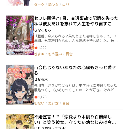
った、たった一つの問いだった。 「……あなたは、本
かたち。 仕事で忙しいママに代わって家事を手伝い、
ダーク
/
美少女
/
ロリ
当に一度でも私を好きだったことがありますか？」
ちょっと不器用だけど一生懸命に尽くしてくれるひな
た。 「いつかきっと、パパのお嫁さんになって毎日ご
セフレ関係7年目、交通事故で記憶を失った
はん作ってあげるんだからね！」 そう言って笑う娘
に、思わず頬が緩む父。 だが、そんな平穏な日々は、
私は彼女だけを忘れて人生をやり直すこと
ある“きっかけ”から少しずつ軋み始めていく――。 これ
にしました
きなこもち
は、“微笑ましい家族の記録”ではありません。 最後ま
「藍香、今来られる？茉莉とまた喧嘩しちゃって」 7
で読んだとき、あなたはきっと後悔する。笑顔の裏に
年間、氷室冴月からのこんな連絡を待ち続けた。 彼女
潜む、純粋すぎる愛のかたちに――。
が私を必要とする瞬間だけが、私の存在意義だった。
1,222
ラブホで抱かれた後、いつものように言われる。 「帰
ざまぁ
/
もう遅い
/
百合
って。明日茉莉が帰ってくるから」 その夜、暴雨の中
で起きた交通事故。 目覚めた私の記憶から、なぜか氷
室冴月という人間だけが綺麗に消えていた。 携帯に残
百合色じゃないあなたの心臓もきっと愛せ
された3247枚の写真、100回以上のホテル記録、そし
る
て「私はあの子の代わりもの」と書かれた日記。 過去
の自分がどれほど惨めだったかを知った瞬間、私は決
せせら木
めた—— この記憶は、もう二度と取り戻さない。 すべ
先川春（さきかわはる）は、中学時代に仲良くなった
てを削除し、ブロックした。 新しい人生が、今日から
姫路つくし（ひめじつくし）のことが好き。 けれど、
始まる。 でも、私をセフレとしか思っていなかったは
つくしは春と同じ女の子で、想いを伝えれば、親友同
ずの彼女は、 なぜか今になって泣きながら追いかけて
1,178
士である今の関係も崩れ去ってしまうと考え、なかな
きた。
切ない
/
美少女
/
百合
か好きであることを言い出せずにいた。 そうして、高
校も同じところに進学し、仲良く日々を送っていたの
だが、ある日春は男の子になってしまう。 元々ボーイ
不婚宣言！？「恋愛より木削り百倍楽し
ッシュな見た目をしていたのと、身長にも変化が無か
い」と笑う彼女、守りたい幼なじみは今日
ったため、すぐには周りにバレることがない。 しか
し、変化は体だけではなく、心にも現れていた。 つく
も強がり
いじり野郎（スマホ）