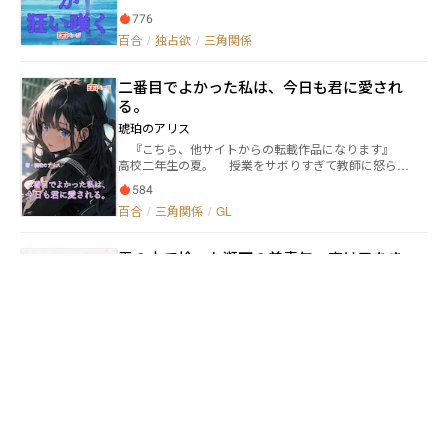
紙。 睡蓮はすぐに、それを捨ててしまったが――。 高校の
776
入学式、夜桜をいう同級生に、声をかけられる。 「手
紙、届きましたか？」 どうして彼女は、自分の住所を
百合
/
独占欲
/
三角関係
知っている？ そのあとも、ずっと後をつけられ、我慢
の限界にきた睡蓮。 「何をしてあげたら、あなたはわ
二番目でよかった私は、今日も君に愛され
たしに付きまとうことを諦めるの？」 「じゃあ、あた
しと付き合って。あなたを愛しているの」 不安定で未
る。
熟な精神が、銀色に爆発するとき、曖昧な感情によっ
琥珀のアリス
て色づいたつぼみが花開く。 憂鬱な思春期をみずみず
『こちら、他サイトからの転載作品になります』
しくいろどる、ホラー・ガールズ・ラブ！
高校二年生の夏。 授業をサボりすぎて教師に怒られ
た時雨月華（しぐれ るか）は、暑さから逃げるよう
584
に校舎裏へと一人で向かう。 するとそこには少女が
百合
/
三角関係
/
GL
一人おり、その少女は何か悲しいことでもあったの
か、膝を抱えて一人で泣いていた。 その少女が何故
泣いているのか興味が湧いた月華は、持ち前のマイペ
雪の中で拾った瀕死の美青年、実は口をき
ースさで少女が泣いているにも関わらず話し掛ける
くことができる財閥の御曹司だった
と、何とその少女は文武両道、容姿端麗で有名な同じ
クラスの夜月輝璃（よづき かがり）だった。 そん
未バズ
な高校一の有名人が一人で泣いている姿を見て、さら
宮瀬萤灯が三度目の面接に落ちたあの日、雪の中で瀕
に興味が湧いた月華は、輝璃が泣いている理由につい
死の男性を拾った。 白いシャツ、透き通るような肌、
て尋ねる。 「なんかあったの？」 「私…彼女がいるん
脈は微弱でいつ途絶えてもおかしくないほど。彼女は
だ」 泣いていた輝璃から聞かされた話は、これまで
569
自分のダウンを彼にかけ、救急車を呼んだ。そして、
普通に生きてきた月華とは無縁の話で、だからこそ月
甘々
/
純愛
/
幸せ
奇妙な就業契約が彼女の元に届く。 仕事内容はこうだ――
華はもっと輝璃のことを知りたいと思うようになり、
療養施設三階に住み、庭で普通に生活する。言葉を発
それからは自ら積極的に輝璃へと絡んでいくようにな
さないその患者が、窓から誰かが活動しているのを見
る。 そうして校舎裏という人気のない場所で偶然出
透けるひと
られるようにする。月給38万円、食事・住居付き、介
会った二人は、最初はぎこちない友達から始まり、普
護資格不要。 彼女は承諾した。しかし知らなかったの