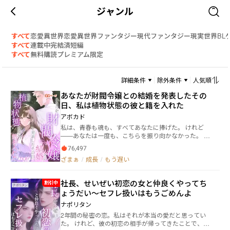
ジャンル
すべて
恋愛
異世界恋愛
異世界ファンタジー
現代ファンタジー
現実世界
BL
すべて
連載中
完結済
短編
すべて
無料
購読
プレミアム限定
詳細条件
除外条件
人気順
あなたが財閥令嬢との結婚を発表したその
日、私は植物状態の彼と籍を入れた
アボカド
私は、青春も魂も、すべてあなたに捧げた。 けれど
——あなたは一度も、こちらを振り向かなかった。 水
城梨絵は、五年の歳月をかけて鳴川英治を塵の中から
76,497
神壇の上へと押し上げた。 だが、彼が別の女と盛大な
ざまぁ
/
成長
/
もう遅い
結婚式を挙げたニュースを目にした瞬間、梨絵の中
で、最後の愛情が静かに崩れ落ちた。 そして彼女は、
関西の名家に嫁ぎ、植物状態の家主の新妻となる。 世
社長、せいぜい初恋の女と仲良くやってち
割引中
間は彼女を「堕落した女」と罵った。 それでも梨絵が
ょうだい～セフレ扱いはもうごめんよ
望んだのは、ただ——嵐のような過去から離れた、穏
やかな安らぎだけだった。 やがて、すべてを失った元
ナポリタン
恋人が真実に気づき、彼女の屋敷の門前で、狂おしい
2年間の秘密の恋。私はそれが本当の愛だと思ってい
ほどの懺悔を叫ぶ。 冷たい雨の中、梨絵は傘を差し、
た。 けれど、彼の初恋の相手が帰ってきたことで、全
氷のように澄んだ瞳で彼を見下ろして告げる。 「鳴川