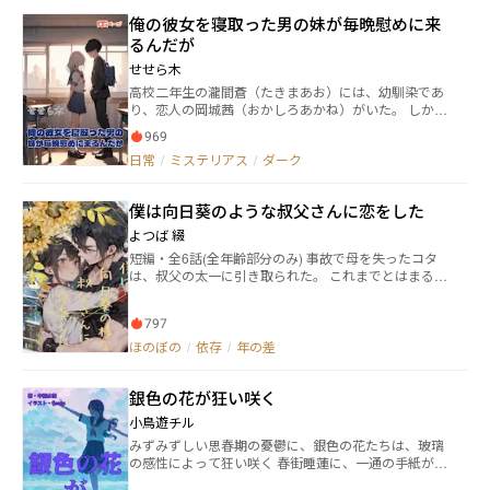
りの弁当を作った。 けれど、彼は一度も持って行かな
俺の彼女を寝取った男の妹が毎晩慰めに来
かった。 彼が熱を出した夜。 梨乃がそっと手を握る
るんだが
と、彼は三秒だけ固まり―― 一本ずつ、彼女の指をほどい
て手を離した。 リビングで、あの夜着のまま深夜まで
せせら木
彼を待った日。 帰宅した和哉は、彼女を一目見ること
高校二年生の瀧間蒼（たきまあお）には、幼馴染であ
もなく、そのまま書斎へ向かった。 梨乃は思ってい
り、恋人の岡城茜（おかしろあかね）がいた。 しか
た。 彼は私を愛していない。 心の中には、別の誰かが
し、ある日の夜、蒼は茜が自室で知らない男と浮気し
いる。 この結婚は、最初から間違いだったのだと。 大
969
ているところを目にする。 ショックを受け、茫然自失
学時代からの親友でさえ、毎日のように彼女へ言っ
日常
/
ミステリアス
/
ダーク
となる蒼だったが、数日後に茜から別れを切り出さ
た。 「絶対に浮気してるよ」 「初恋の人が戻ってきた
れ、それが現実であることをひどく実感する。 そうし
んじゃない？」 「もう一ヶ月も家に帰ってきてないん
て傷心の日々を過ごす蒼に、声を掛ける後輩女子が現
でしょ？」 梨乃は、そう信じるしかなかった。 ――あの日
僕は向日葵のような叔父さんに恋をした
れて―― 「先輩のためなら私、何でもします。エッチなこ
までは。 和哉の金庫の中から、一冊の古いノートを見
とも、復讐の協力だって」
よつば 綴
つけるまでは。 そこには、彼女が十五歳の頃からのす
べての大切な出来事が記されていた。 初めて会った日
短編・全6話(全年齢部分のみ) 事故で母を失ったコタ
のこと。 笑った顔。 好きな食べ物。 小さな変化ま
は、叔父の太一に引き取られた。 これまでとはまるで
で。 まるで、彼女の人生そのものを大切に残している
違う環境で暮らすうちに、コタは次第に太一に惹かれ
ようだった。 そして最後のページ。 そこに書かれてい
てゆく──。 ︎〜〜〜 ︎ こちらは全年齢向けとして公開
たのは、たった一言。 ―― 「俺は彼女より九歳も年上だ」
797
可能な範囲内でのものになります。 『叔父さんとのお
「こんなに歳が離れている俺が、彼女に相応しいわけ
まけ』以降は18禁になりますので、公開中の他サイト
ほのぼの
/
依存
/
年の差
がない」 「どうすれば若返れるんだろう」 「……誰
様にてお読みいただければと思います。 下記のサイト
か、方法を教えてくれ」
にて、各投稿サイト様へのリンクをまとめてありま
銀色の花が狂い咲く
す。 https://ofuse.me/e/32495 お気に召しましたら、応
援などのリアクションを頂けると励みになります(*ᴗ͈ˬᴗ͈)
小鳥遊チル
ꕤ*.ﾟ
みずみずしい思春期の憂鬱に、銀色の花たちは、玻璃
の感性によって狂い咲く 春街睡蓮に、一通の手紙が届
く。 「ジャスミンの紅茶の香水です」 とても不審な手