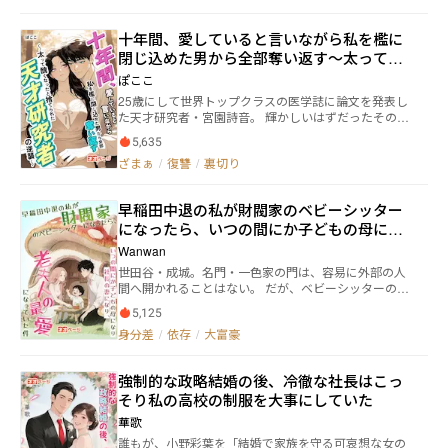
た家政婦の美代子が、突然辞表を差し出した。 綾芽が
引き止めようとしたその瞬間、美代子は震える指で彼
十年間、愛していると言いながら私を檻に
女の手首を強くつかみ――何も言わず、ただ一枚の紙切れ
閉じ込めた男から全部奪い返す～太って醜
をその手のひらに押し込み、振り返らずに走り去っ
た。 その紙切れはコートのポケットの中で、丸三か月
くなったと捨てられた天才研究者の逆襲～
ぽここ
ものあいだ眠り続けていた。 「逃げて。毎日飲ませて
25歳にして世界トップクラスの医学誌に論文を発表し
いるのはサプリメントじゃないから」 その一行を読ん
た天才研究者・宮園詩音。 輝かしいはずだったその未
だ日から、綾芽の「平凡な結婚生活」は音を立てて、
来は、ある男によって10年もの間、奪われていた。 医
少しずつ崩れ始める。
5,635
療財閥の後継者・長門悠利は、「愛している」と囁き
ざまぁ
/
復讐
/
裏切り
ながら詩音を東京の豪邸に監禁する。 薬物で記憶を奪
い、外の世界を忘れさせ、ただ彼女を完全に従わせる
ために。 35歳となったある夜、彼はこう告げた。
早稲田中退の私が財閥家のベビーシッター
「太ったな。醜くなった。出て行け」 捨てられた詩音
になったら、いつの間にか子どもの母にな
を待っていたのは、さらに残酷な現実だった――婚約者は
すでに別の女性と家庭を築き、彼女を探し続けていた
り社長の妻になり、老夫人の最愛になって
Wanwan
両親も、すでにこの世を去っていた。 涙はいらない。
いた件
世田谷・成城。名門・一色家の門は、容易に外部の人
同情もいらない。 68キロの身体を引きずりながら、胸
間へ開かれることはない。 だが、ベビーシッターの川
に10年分の怒りを燃やし、彼女は再び研究室へと戻
島澪だけは例外だった――資質を買われたからではない。
る。 奪われた時間、壊された人生、無念のまま逝った
5,125
夜泣きの止まぬ赤子が、彼女の腕に抱かれたときだ
家族――そのすべての代償を、長門悠利に必ず支払わせる
身分差
/
依存
/
大富豪
け、嘘のように静まったからだ。 最初にその存在に目
ために。
を留めたのは、一色家の大奥様・照子。 直筆の短い言
葉を温かな食事の盆の下に忍ばせ、澪が眠るころ、そ
強制的な政略結婚の後、冷徹な社長はこっ
っと枕元へ置いた。 次に声を上げたのは、社長の母・
そり私の高校の制服を大事にしていた
一色静。 「十年ぶりに、朝まで眠れました。あの子の
提案を取り入れてからです」 公の場で、はっきりとそ
華歌
う告げた。 三番目は五歳の朔。 彼が初めて「パパ」と
誰もが、小野彩葉を「結婚で家族を守る可哀想な女の
口にしたのは、澪が考えた遊びの最中だった。 最後に