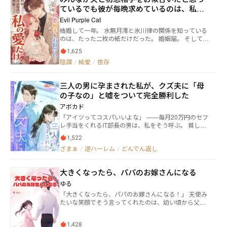
として帰国した私の前で、元婚約者が跪いた。 間違っ
ている――でも彼が毎晩求めているのは、私の
ていた、騙されていた、全てで償う——父を救うため
肝臓まで捧げた。 でも彼は知らない。私の心はもうな
愛だけだった
Evil Purple Cat
いことを。 あの人が私の愛の全てを持って行った。冷
結婚して一年。 水無月澪と氷川律の関係を知っている
たい墓石の下に、一緒に埋められたまま。
のは、たった二枚の紙だけだった。 婚姻届。 そして、
誰にも見せることのない契約書。 彼女は彼のネクタイ
1,625
を結び、彼は彼女のために夕食を買って帰る。 同じ食
陰謀
/
純愛
/
依存
卓を囲みながら、二人の間にはまるで海のような沈黙
が広がっていた。 ――それでも澪は、この結婚を信じてい
た。 そんなある日。 九条紗耶香が会社へやって来た。
三人の男に孕まされた私が、クズ夫に「母
瞬く間に広まった噂。 「この方こそ、氷川副社長の本
の子なの」と嘘をついて完全勝利した
当の婚約者だ」 澪は見てしまった。 律が九条に傘を差
し出す姿を。 彼女の代わりに酒を受ける姿を。 そし
アボカド
て、彼のスマートフォンの待ち受けが、九条の後ろ姿
「アイツってコスパいいよな」 ——毎月20万円のセフ
に変わっていることを。 まるで、大学時代のあの日々
レ手当をくれるIT部長の男は、私をそう呼ぶ。 貧しい
のようだった。 周囲の人間は皆、口を揃えて言う。 九
田舎出身の娘、費用対効果の高い愛人、騙しやすい女
条さんは氷川副社長の初恋の相手。 卒業後、九条さん
1,522
子大生。 ええ、その通り。 ――あの瞬間までは。 事故で
が海外へ渡ったことで二人は別れるしかなかった。 で
ざまぁ
/
逆ハーレム
/
どんでん返し
子どもを持てなくなったその男と結婚したあと、私は
も今、彼が九条家の関連会社へ移ったのは―― 「お嬢様が
ある決断をした。 医療財閥の御曹司。 金融帝国の後継
戻ってくるのを待っていたに決まってる」 「きっと数
者の息子。 そしてアメリカのエリート。 私は三人の男
日もしないうちに復縁するよ」 そんな声が、社内中に
大きくなったら、パパのお嫁さんになる
の子どもを産み、すべてを「母が高齢出産した弟妹」
広がっていた。 二人の大学時代を知る同級生として、
だと夫に信じ込ませた。 やがて訪れるDNA鑑定。 揺
ゆる
澪は恋愛話を聞かれても何も答えられなかった。 なぜ
らぐ三大名家。 そして一億円を超える“認知料”。 私を
なら、彼女だけが知っているから。 氷川律と一年間、
「大きくなったら、パパのお嫁さんになる！」 天使み
「安い女」と嘲笑った代償は、想像をはるかに超える
誰にも知られない夫婦だったことを。 その日、澪は静
たいな笑顔でそう言ってくれたのは、幼い頃から父親
高額となる。 私を見下してきたすべての男たちへ——
かに左手の薬指から指輪を外した。 そして、それをそ
を慕う娘・ひなた。 ちょっとシャイで甘えん坊、でも
これが、平凡な女の復讐。
っとポケットにしまった。 彼女が去る日に持っていっ
しっかり者で、パパの疲れも吹き飛ばしてくれる――そん
たものは、たった一枚の指輪と―― 今まで一度も聞けなか
1,428
な娘との毎日は、癒しと笑顔に満ちた“幸せな家庭”の