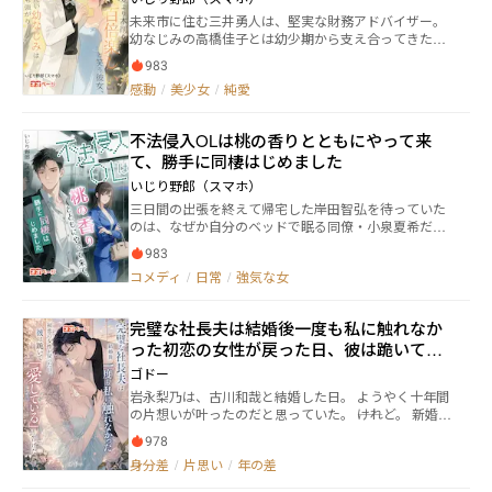
しへの感情が薄れている。恋愛対象が、女の子から男
未来市に住む三井勇人は、堅実な財務アドバイザー。
の子へ変わってしまっていた。 体と心の変化に戸惑
幼なじみの高橋佳子とは幼少期から支え合ってきた
い、それでもつくしへの恋心を失いたくない春は、苦
が、彼女は「絶対に結婚しない」と堂々と宣言する筋
しみながらも彼女との関係を繋ぎ止めようとする。
983
金入りの不婚主義者だ。 勇人がどれだけ想いを寄せて
感動
/
美少女
/
純愛
も、佳子は木工店「木の間」と自分の夢を第一にし、
恋愛を避け続ける。 しかし、些細な誤解や衝突を繰り
返しながらも、二人の距離は少しずつ近づいていく。
不法侵入OLは桃の香りとともにやって来
雪だるま作りの笑顔、居酒屋で漏れる本音、そしてお
て、勝手に同棲はじめました
見合いに巻き込まれる騒動──揺れる心は次第に「た
だの幼なじみ」では収まらなくなっていく。 の香りに
いじり野郎（スマホ）
包まれた日々の中で、勇人は決意する。 「どれだけ拒
三日間の出張を終えて帰宅した岸田智弘を待っていた
まれても、彼女を幸せにするのは俺だ」と。恋愛より
のは、なぜか自分のベッドで眠る同僚・小泉夏希だっ
木削りを選んだ彼女の心を、本当に削り出せるのか？
た。 酔った勢いで転がり込んだ偶然のはずが、歯ブラ
983
シ、クローゼット、冷蔵庫……少しずつ彼女の痕跡が
コメディ
/
日常
/
強気な女
部屋を侵食していく。 理屈も遠慮も通じず、強引に
「同居人」として振る舞う夏希のペースに、四十男の
平穏な独身生活は瞬く間に崩壊。 だが、押し付けがま
完璧な社長夫は結婚後一度も私に触れなか
しいはずの優しさや、無邪気すぎる笑顔に触れるた
った――初恋の女性が戻った日、彼は跪いて
び、彼の心はなぜか抗えず揺さぶられていく。 雨の夜
にぶつかる感情、そして告白――これは“侵略”から始まる
「愛している」と告げた
ゴドー
恋愛攻防戦。常識を壊され、心まで乗っ取られる爽快
岩永梨乃は、古川和哉と結婚した日。 ようやく十年間
ラブコメが今、幕を開ける！
の片想いが叶ったのだと思っていた。 ――けれど。 新婚初
夜。 白いレースのナイトウェアを着た彼女を見た和哉
978
は、寝室の入口で一瞬だけ立ち止まり、淡々と言っ
身分差
/
片思い
/
年の差
た。 「俺は書斎で寝る」 そして、そのまま背を向けて
去っていった。 それから一年。 梨乃は四十七回、手作