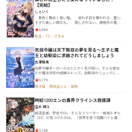
に彼らの能力を自分の能力として使いながら冒険をし
【完結】
てゆく。いったい彼ら はどのような目的で掲示板に参
加するのか、そしてこの物語の主人公である前原悟は
しぇいく
この異 世界でどのような人生を歩み、成長し、また彼
黄色く艶めく長い髪。 思わず目を奪われる、整い
らと対峙し、時に仲間として行動していくの か、前原
すぎた美しい顔立ち。 隠しきれない、規格外の豊か
悟とその周りを取り囲むアルファ掲示板の参加者の果
な胸。 細く引き締まった腰と、思わず見惚れる理想
てしない冒険譚が今始まる！
6,064
的なくびれ。 短いスカートから覗く、しなやかで艶
転生
/
TS
/
ざまぁ
のある太もも。 後ろ姿さえ視線を奪う、丸みを帯び
た美しいおしり。 すらりと長く伸びた脚は、まるで
モデルそのもの。 誰もが振り返る、完璧すぎるスタ
気弱令嬢は天下無双の夢を見る〜王子と魔
イル。 まさに「美少女」という言葉を形にしたよう
王と幼馴染に求婚されてどうしましょう
な存在――。 ……だが、中身は元男！！！ 俺が異世界
で目を覚ますと、なぜか絶世の美少女に転生してい
吉澤雅美
た。 「なんじゃこりゃぁぁぁああ
伯爵令嬢オーロールはとにかく気が弱い。そんな彼女
あ！！！！？！？！？」 元男の価値観と、美少女と
だが魔法学校の成績はトップ。幼馴染のリュックに助
して扱われる現実。そのギャップに毎日振り回されな
けてもらいつつ、なんとか卒業の日を迎える。 穏やか
がらも、今日も異世界を生き抜いていく！ これは、
5,779
な人生を送りたい彼女だが、なんと卒業式で王子の魔
最強の美少女になってしまった”元男”の、勘違いと波
西洋風
/
現地主人公
/
冒険
王討伐パーティにスカウトされてしまいダンジョン
乱だらけの異世界転生物語！
へ。 そこから始まる冒険の日々。極北の地で彼女を待
ち受けているのは……。 一般から若年層向けの安心し
時給1200エンの異界クライシス救援課
て読める内容です。 どうぞお楽しみに。
空木 輝斗
就活全滅、貯金ゼロ。 そんなフリーター・結城トオル
（23）が見つけたのは、 「世界を救う短期バイト募
集！」という怪しい求人広告だった。 気まぐれで応募
した次の瞬間、 トオルは異界の「異界クライシス救援
5,188
課」に転送されてしまう。 時給は1200エン。 仕事内