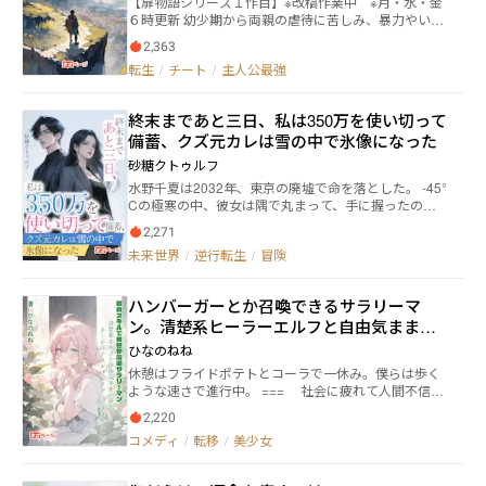
【扉物語シリーズ１作目】※改稿作業中 ※月・水・金
トに分かれるためジャンルが急変します サブタイがひ
結末は、日々の筋トレと育成次第である！ ※お話によ
６時更新 幼少期から両親の虐待に苦しみ、暴力やいじ
らがなで統一してあるのが転生補佐官パート、漢字を
って前後しますが、一話の平均は2500文字です。 ※こ
めにさらされる日々を送っていた。 心に巣食う絶望
交えつつ作品名のようになっている章が転生者パート
の物語は、過去の有名ゲームを始め、様々なジャンル
2,363
は、生きる意味を失わせ、地獄に堕ちて行き、やがて
です 転生者パートは異世界"ジュダストロ"での冒険が
のパロディやオマージュを含んでいます。 ※性描写は
転生
/
チート
/
主人公最強
自害した。 死後、彼の前に現れたのは謎の管理人だっ
メインになるため若干ダークな描写も含まれることも
ありませんが微エロ・ちょいエロです。
た。彼は俺を呼び寄せ、生まれ変わることを提案す
ありますので苦手な方は転生補佐官パートだけを読ま
る。 ーお主、人生をやり直したくはないかのぉー 新た
れても問題ございません
終末まであと三日、私は350万を使い切って
な人生は、異世界「マーデリュドメルン」だった。新
備蓄、クズ元カレは雪の中で氷像になった
しい世界で待ち受ける運命は、彼の選択と成長によっ
て変わる。前世での記憶を抱え、真の幸せを見つける
砂糖クトゥルフ
ことができるのか。 希望と絶望が交錯し、自らの運命
水野千夏は2032年、東京の廃墟で命を落とした。 -45°
を切り開いていく物語。
Cの極寒の中、彼女は隅で丸まって、手に握ったのは
騙されて奪われた玉のペンダント。 彼女を冷徹に見捨
2,271
てた元彼、藤原は愛人・吉川美咲と一緒に彼女が備蓄
未来世界
/
逆行転生
/
冒険
した物資を使い、冷たい眼差しで彼女が凍死するのを
見守った。 目を開けると、2029年10月18日、台風が
上陸する72時間前に戻っていた。 今回は玉のペンダン
ハンバーガーとか召喚できるサラリーマ
トを手にして、何かが起こった——それは82.5㎡の隠
ン。清楚系ヒーラーエルフと自由気ままに
された空間を発動させた。 医学生の千夏は、必死に備
蓄を始める。 大米300kg、石油360L、抗生物質、ゴム
旅をする。
ひなのねね
ボート...350万を三日で使い切った。 藤原からお金を
休憩はフライドポテトとコーラで一休み。僕らは歩く
求める電話が来ても？ブロック。 吉川美咲が玉のペン
ような速さで進行中。 === 社会に疲れて人間不信気
ダントを狙っても？待っていろ。 台風、大雨、極寒、
味なムラカミは、40代の広告代理店の平社員である。
極熱...次々にやってくる天災。 そんな中、隣の部屋18
2,220
残業に疲れて立ち寄ったのは、赤と黄色がテーマカ
02号室の退役特殊部隊の兵士、神代龍司が冷徹な目で
コメディ
/
転移
/
美少女
ラーのハンバーガー屋さん。 「異世界ハッピーセッ
彼女の扉を叩く。 「水野さん、私はあなたをずっと観
ト、一つ入りましたー！」 女神のように可愛い店員
察してきた。協力しないか？」 防犯ドアで暴徒を食い
さんに手渡された「異世界ハッピーセット」を受け取
止め、石油ストーブで寒い夜を温め、消防斧で敵を斬