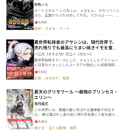
れてしまい――。 拾ったぬいぐるみに魔法がかけられてい
赤色ノ人
ると知ったリーゼロッテは、その正体がシリウスだと
チートスキル？ いらねぇよ、んなもん。 かかってくん
は知らないまま、それを解くための旅に出る。 そんな
なら、正面からぶちのめしてやる。 だからよ——、 歯
二人のどたばたほのぼの？冒険譚です。よろしくお願
ぁ、喰いしばれ。 正義の心1割、巻き込まれ体質9割。
いします。月水金更新予定です。
9,989
ひねくれてるけど最後の最後はキめる！ フィジカルモ
転移
/
ざまぁ
/
チート
ンスターヒーローの異世界冒険譚！ ――――――
――――――――――――――― 組織に洗脳され、怪
人兵器として利用されていた男、真雲零（マクモ レ
異世界転移者のアサシンは、現代世界で、
イ）は、廃工場での戦闘をきっかけに異世界へ転移し
売れ残りでも最高にうまい焼きイモを食
てしまう。 どうやら何者かの手によって、引き込まれ
たらしい。 行く先々で不遇な扱いを受けながらも、真
う。
一二八（イイニワ）八二ー（ワニー）
相を突き止めるため、転生スキルを持たない彼は、圧
異世界転移をテーマにした、チョッとしたアクション
倒的なフィジカルを武器に戦いに身を投じていく
と日常のチョッとしたユーモアが融合した成長物語に
―――。
ようこそ！ ファンタジー要素と日常のチョッとしたユ
9,932
ーモアが絶妙に組み合わさった作品。 主人公は、転移
日常
/
ほのぼの
/
転移
前の世界では暗殺者として名を馳せたアサシン。 しか
し、今では珍しい移動販売の焼きイモ屋さんの見習い
店員として新たな人生を歩んでいます。 彼の容姿は、
蒼天のグリモワール 〜最強のプリンセス・
銀髪ロングのポニーテールに切れ長のパープルアイ、
エリン〜
高身長と、まるで2.5次元の世界から飛び出してきたモ
デルのような超美形！ ルノーン界から転移して来た彼
雪月風花
は、ある作品では主人公の１人であることが判明しま
この世界には、悪魔の書と呼ばれる魔導書が存在す
す。 今後、彼は異世界である現代日本の師匠の元で立
る。 書は選ばれし者の前に現れ所有者に人智を超えた
派な焼きイモ屋さんになれるのでしょうか？ それとも
強大な力を与えるが、同時に破滅をもたらすとも言わ
新たな試練が待ち受けているのでしょうか？ 彼の成長
9,463
れている。 遥か五百年の昔。 天空の王国・イーシュフ
物語がどのように展開して行くのか、お楽しみいただ
美少女
/
主人公最強
/
冒険
ァルトにおいて、王兄の息子レオンハルトが王国秘蔵
けましたら幸いです。 さあ、彼と一緒に未知の冒険