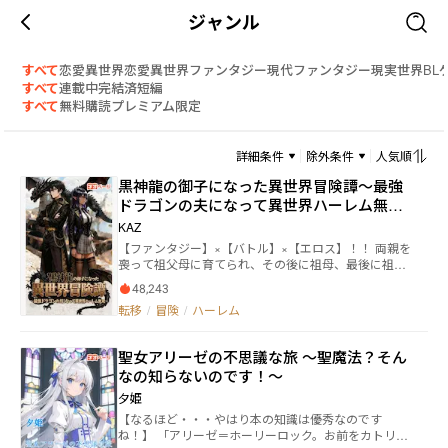
ジャンル
すべて
恋愛
異世界恋愛
異世界ファンタジー
現代ファンタジー
現実世界
BL
すべて
連載中
完結済
短編
すべて
無料
購読
プレミアム限定
詳細条件
除外条件
人気順
黒神龍の御子になった異世界冒険譚～最強
ドラゴンの夫になって異世界ハーレム無双
～
KAZ
【ファンタジー】×【バトル】×【エロス】！！ 両親を
喪って祖父母に育てられ、その後に祖母、最後に祖父
を喪って天涯孤独の身となった高校卒業間近の九頭竜
48,243
八雲は買い物に出ようと玄関を出た瞬間、異世界に送
転移
/
冒険
/
ハーレム
られていた。 突然の出来事に呆気に取られた八雲だが
次の瞬間、巨大な影に飲み込まれてまた違う世界へと
送られる。 そこで出会った美女はこれから八雲の人生
聖女アリーゼの不思議な旅 ～聖魔法？そん
を大きく変える存在。 異世界で四大神龍と呼ばれる一
なの知らないのです！～
人、黒神龍だった。 誰が召喚したのか謎のまま八雲は
黒神龍と契約して黒神龍の御子となった。 そして黒神
夕姫
龍の御子になった八雲の異世界冒険譚が始まる。 『こ
【なるほど・・・やはり本の知識は優秀なのです
の物語は、法律・法令に反する行為を容認・推奨する
ね！】 「アリーゼ＝ホーリーロック。お前をカトリー
ものではありません