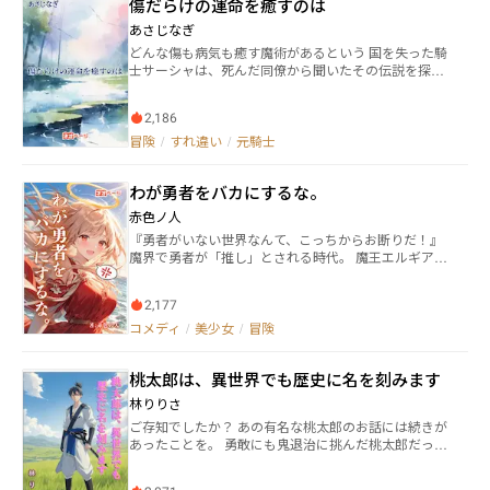
傷だらけの運命を癒すのは
ったことで、彼の人生は大きく一変する。 「バーガー
る... 千夏はついに気づく。 前世では優しすぎて負け
片手に旅をするのも悪くないか」 ムラカミは大好き
あさじなぎ
た、今回は冷徹になったことで勝てた。そして、何よ
なハンバーガーとコーラを片手に平和な異世界でのん
りも大事なのは、正しい人に出会えたことだった。
どんな傷も病気も癒す魔術があるという 国を失った騎
びり旅をする。 ついでに軽食の女神から授かったチ
士サーシャは、死んだ同僚から聞いたその伝説を探し
ートのテストプレイヤーとして、豪華景品も手に入れ
求めて大陸を旅をしていた そして、サーシャは魔法使
ながら。 途中、清楚なエルフや、美食を愛する令嬢
いのカミルに出会う 伯爵家の息子であるアルファに言
などに出会いながら、美しく広大な異世界を満喫す
2,186
い寄られて困っていたカミルは、サーシャと旅に出る
る。 ========== ◎ストレスフリー ◎スローライフ旅
ことを決意する カミルは胸に嘘を抱えて サーシャは何
冒険
/
すれ違い
/
元騎士
◎読みやすい文章 ◎ノリが軽い ==========
も知らず、カミルと共に冒険者として大陸中を旅する
※サーシャ…無自覚アルファ、元騎士 ※カミル…無自覚
わが勇者をバカにするな。
オメガ、魔法使いであり医術師
赤色ノ人
『勇者がいない世界なんて、こっちからお断りだ！』
魔界で勇者が「推し」とされる時代。 魔王エルギア
は、勇者との最終決戦を夢見て、壮大な作戦を練り上
げていた。 なのに、肝心の勇者が一向に現れない！ 業
2,177
を煮やしたエルギアは、こっそり人間界へ潜入し、勇
者の行方を追う。 そこでエルギアが見たのは… ちょっ
コメディ
/
美少女
/
冒険
とズル賢くて、でも憎めないお人好し勇者と、 不器用
で世話焼き、天然ボケ全開の魔王自身。 二人が織りな
桃太郎は、異世界でも歴史に名を刻みます
す、笑えてほろりとくる冒険譚が、今、幕を開ける！
林りりさ
ご存知でしたか？ あの有名な桃太郎のお話には続きが
あったことを。 勇敢にも鬼退治に挑んだ桃太郎だった
が、あっけなく敗れてしまう。 桃太郎が目を覚ます
と、そこは白い世界。 目の前には銀河を統べる女神と