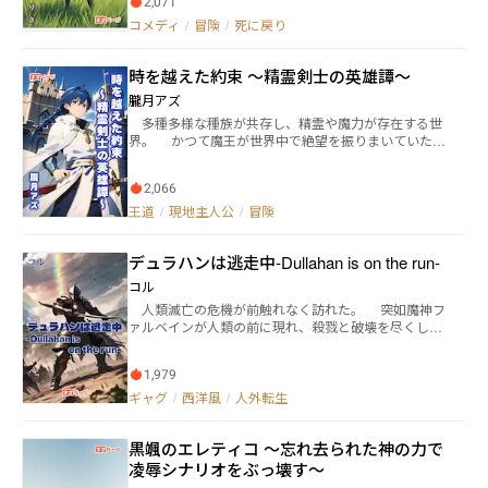
2,071
やらがいた。 彼女曰く、どこかで運命の歯車が狂った
らしく、桃太郎は不運な死を遂げてしまったらしい。
コメディ
/
冒険
/
死に戻り
その詫びに、異世界での人生のやり直しと、次の転生
先で使える力を三つ与えられることになった。 桃太郎
時を越えた約束 〜精霊剣士の英雄譚〜
は、その力で様々な困難に立ち向かっていくことにな
る。 ここに桃太郎伝説の第二章が、異世界を舞台に幕
朧月アズ
を開ける……
多種多様な種族が共存し、精霊や魔力が存在する世
界。 かつて魔王が世界中で絶望を振りまいていた暗
黒の時代に勇者が誕生し、激戦の末に勇者とその手に
携えた『解放の神剣』によって魔王が封印され、世界
2,066
に平穏が訪れた。 そして５００年の時が流れ、魔王
の封印は徐々に弱まりついに封印が破られる。 魔王
王道
/
現地主人公
/
冒険
は配下の魔族や魔物を従えて世界を闇の瘴気で蝕もう
と侵略を開始する。同時に魔王は、かつて自身を窮地
デュラハンは逃走中-Dullahan is on the run-
に追い込み封印した、解放の神剣を探すよう配下に命
じるのだった。 クサビ・ヒモロギは魔族との戦争と
コル
は無縁の田舎の村に住む少年。実は彼の家には、遥か
人類滅亡の危機が前触れなく訪れた。 突如魔神フ
昔から代々受け継がれて来た家宝があった。それこそ
ァルベインが人類の前に現れ、殺戮と破壊を尽くし
が魔王が狙う解放の神剣である。 ある日、不運にも
た。 人類の危機にアース・カルデナス、レイン・ニ
魔族によって解放の神剣の存在に気づかれてしまう。
コラス、ジョシュア・ティリス、オーウェン・サンテ
平穏に暮らすクサビの住む村に、かつてない危機が
1,979
ィア、オリバー・ジョサムの５人が立ち上がる。 彼
迫ろうとしていた。 ──これは、旅路の果てに少年
等は辛くも魔神ファルベインを倒す事が出来たが、そ
ギャグ
/
西洋風
/
人外転生
は青年となり、やがて人々から『精霊剣士』と称され
の代償にアースは命を落としてしまう。 そして、約
世界の為に戦った男の物語。
１０年の月日が流れアースは目を覚ます。 アースが
黒颯のエレティコ ～忘れ去られた神の力で
身体を起こすと金属音が鳴り疑問に思い、自分の体を
見ると……なんと金属でできた鎧に覆われていた。
凌辱シナリオをぶっ壊す～
こんな物は着ていられないとアースは鎧を脱ごうとす