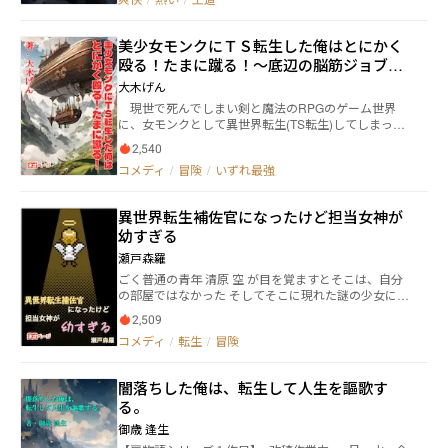
も楽しんでいたが、引っ越しを切っ掛けにその夢を見
る事がなくなっていた。 それから１３年。 高校１年と
なった崇は身体が大きく負けん気の強いためよく周囲
美少女モンクにＴＳ転生した俺はとにかく
から喧嘩を売られる日々が続いていた。 売られた喧嘩
殴る！たまに蹴る！〜底辺の脳筋ジョブと
は必ず買い相手を倒してきた崇は学校内でも怖がられ
る存在へと変わっていき、窮屈な思いをしていた。 そ
言われたが筋肉を極め知識チートで無双す
大木げん
んな１２月３１日の夜。いつも通り寝た崇は不思議な
る〜
現世で死んでしまい剣と魔法のRPGのゲーム世界
場所にいた。 それは子供の頃に見た夢と同じものだっ
に、女モンクとして異世界転生(TS転生)してしまった
た。 そこはタナトスと呼ばれる夢の世界。その夢の世
主人公ルイは、知識チートで無双する。 ゲーム(ファ
界は、まるで別世界のような場所だった。ナイトメア
2,540
ンタジーサーガ５・略称ファンサ５)では活躍できるの
と呼ばれる魔物がいて、それを倒す事で様々なアイテ
コメディ
/
冒険
/
いずれ最強
は序盤のみの、雑魚ジョブとして認知されている女モ
ムがドロップする。 そしてそのアイテムを使い、崇と
ンク。だが実はファンサガチ勢にとっては、屈指の強
同じように現実世界から夢の世界に入った人々が交流
ビルドのジョブだった。 ファンサ５では敵味方共に
が盛んにしている。 まるでアニメや小説で見るVRMM
異世界転生補佐官になったけど担当女神が
高火力での殴り合いが魅力のバトルシーンが人気なの
Oのような世界であったが、そこは既に滅亡のカウン
幼すぎる
だが、ある育成方法を行った場合、全ジョブ中、女モ
トダウンが始まっていた。
ンクのみが平均被ダメージ１のカッチカチの盾キャラ
瀬戸森羅
となるのだ。通称「カチモン」の完成である。 しか
ごく普通の青年 清原 空 が目を覚ますとそこは、自分
も、攻撃力も下手をすれば、いや間違いなく育成後は
の部屋ではなかった そしてそこに現れた謎の少女に、
ラスボスをワンパンで倒せる程にまで成長する。まさ
「あなたは生まれ変わります」と告げられる 転生先を
に鬼ゲーからヌルゲーへの大暴落キャラとなるのだ。
2,509
決めるというから話を聞いてみれば、どうにも適当な
ソロクエストの最中に、勇者パーティーの追放シー
コメディ
/
転生
/
冒険
様子 それもそのはずでその少女はまだ幼い見た目の通
ンに出くわしてしまい、その場で理不尽に追放され
り、急遽転生者たちを担当することになった新米女神
た、これまた雑魚ジョブと言われている、吟遊詩人の
だったのだ めちゃくちゃなものに転生させられてはか
少女エリーを仲間に加える。 その結果、主人公パー
闇落ちした俺は、転生して人生を謳歌す
なわないので女神に助言をしたら彼女の補佐官に任命
ティーはますます無双が加速していき、反対に勇者パ
る。
されてしまった 補佐官というより子守りともいえる役
ーティーは、ざまぁ展開に・・・ 主人公ルイはゲー
職に、不満を吐きながらも空は女神を成長させていく
ム世界をクリアし、強くてニューゲームで無事に男の
御歳 逢生
＊転生補佐官パートと面接した転生者たちの冒険パー
象徴を取り戻す事が出来るのか！？ この冒険の旅の