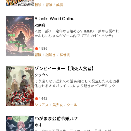
容は――火を噴くドラゴンのくしゃみ止めから、魔王城の
転移
/
冒険
/
成長
火災対応まで。 命がけの現場に放り込まれた彼は、知
恵と勢いだけで次々とトラブルを解決していく。 だ
Atlantis World Online
が、待っていたのは理不尽な給与明細と、ブラックぎ
みな職場環境。 「命懸けで働いて、時給は1200エンっ
双葉鳴
てどういうこと！？」 そんな不満から、トオルはつい
＜第一部＞ー定年から始めるVRMMOー 孫から誘われ
に組合騒動に巻き込まれ―― なぜか“異界労働交渉の代
たおじいちゃんがゲーム内で『アキカゼ・ハヤテ』と
表”にされてしまう！？ 命を守るヒーローのはずが、今
なり全てを巻き込んで自分のやりたいことを優先して
日も給与と戦う日々。 時給1200エンで世界を救う、前
いく物語です。旧支配者を腐れ縁の友達扱いするおじ
代未聞の異界バイトコメディ開幕！
4,586
いちゃんにプレイヤーからのツッコミが止まらない！
【全499話 180万字】完結 ＜第一部・幕間＞魂‼︎‼︎‼︎‼︎!
冒険
/
謎解き
/
群像劇
サブキャラのモーバと村正をメインに描いたお話。お
爺ちゃんの次に注目が集まるが、本人の心臓は悲鳴を
ゾンビイーター【我死人食者】
あげてるぞ！ 【全29話 9万字】 ＜二部＞ーバグから
始めるVRMMOー ひ孫の守護霊をして暮らしていた
クラウン
『ハヤテ』が、ひょんなことからゲーム内でひ孫の妹
そう遠くない近未来の話 突如として発生した人を凶暴
として暮らすはめに。降って沸いたデータ生命体生
化させるオメガウイルスにより起きたパンデミックに
活。前世の因縁も奇縁も巻き込んで、今度は『生産ス
より世界は廃退していた とある理由からシェルターを
キル』を駆使して現役女子中学生達に女子力を見せつ
追い出された少女ウミはオメガウイルスの感染者であ
けていく！ 【好評連載中！】
4,442
るゾンビに襲われたところをソラという少女に救われ
る それをきっかけに一緒に行動することになった二人
シリアス
/
美少女
/
クール
そしてソラとの旅をするなかでこの世界に起きた真実
をウミは知ることになる パンデミックに隠された秘
わがまま公爵令嬢ルナ
密、ゾンビ、ゾンヒイーターという存在、そしてソラ
の正体 そんな世界を巡る二人はやがて惹かれ合い、お
寿甘
互いに特別な感情を抱いていく 果たして、二人はこの
ヘルクロス王国の第一王子ケレスは、早逝した妹テテ