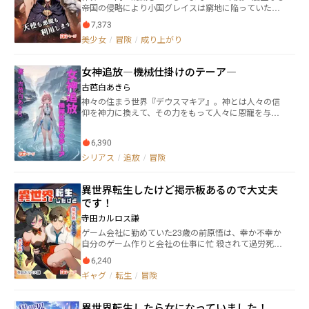
帝国の侵略により小国グレイスは窮地に陥っていた。
グレイス王は帝国に対抗するため《降魔の儀式》に手
7,373
を出す。 禁術の代償は余りにも大きく、大魔王サタン
美少女
/
冒険
/
成り上がり
によってグレイス国は滅亡してしまう。 それから6年
後。 グレイス国第三王子であるアルファードは、従者
ジブリールと共に旅をしていた。 儀式の《器》として
女神追放―機械仕掛けのテーア―
選ばれたアルには大悪魔の魂《デザイア》が宿ってい
た。 アルは《デザイア》の影響で無自覚に魅了《チャ
古芭白あきら
ーム》を掻けてしまっていた。 従者であるジブリール
神々の住まう世界『デウスマキア』。神とは人々の信
には魅了《チャ－ム》が効かなかった為、定期的に魔
仰を神力に換えて、その力をもって人々に恩寵を与え
力を吸魔して制御していた。 自分に宿った大悪魔の魂
る存在。その世界から一人の若き女神リアナが冤罪で
を祓う手がかりを求め、アルは魔術発祥の地・ニブル
追放された。 リアナが追放された世界『エクスマキ
ヘイム王国へ足を踏み入れた。 この物語は一人の青年
6,390
ナ』。かつて神々が住み繁栄していた世界。しかし、
が儀式の生贄となり、滅ぼされた母国を再建させるま
魔導工学の発達が人々から信仰を奪い、神々は信者と
シリアス
/
追放
/
冒険
での軌跡である。
共にデウスマキアに移り住んだのである。それが原因
でエクスマキナには魔獣があふれ、徐々に衰退の道を
異世界転生したけど掲示板あるので大丈夫
歩んでいた。信仰が無ければ神は存在できない。エク
スマキナに追放されたリアナも徐々に力を失い消えて
です！
なくなるはずであった。 一方、考古学者の祖父と白竜
寺田カルロス謙
の子供ナヴィと共にヒィロは『旅立ちの塔《ノアズア
ゲーム会社に勤めていた23歳の前原悟は、幸か不幸か
ーク》』へと調査にやって来ていた。その内部でヒィ
自分のゲーム作りと会社の仕事に忙 殺されて過労死
ロはこの地に降り立つリアナと邂逅する。 二人の出会
し、彼の作っていたファンタジーRPGゲーム”アイセラ
いが遥かな眠りについていた白銀の魔鎧兵『ルーナス
6,240
大陸”の世界へと転生 してしまう。その世界では人間と
テラ』を呼び覚ます。 若き女神リアナと冒険心あふれ
ギャグ
/
転生
/
冒険
魔族との一千年の争いが絶えず起こる中、彼は“アルフ
るヒィロがルーナステラを駆り冒険の旅へ飛び出す
ァ 掲示板”という特殊能力が使えるのだった。そして特
時、停滞し滅びゆくはずだった世界が緩やかに動き出
殊能力を通じて色々な人間、魔族と出 会いながら、時
し神話が蘇る！
異世界転生したら女になっていました！