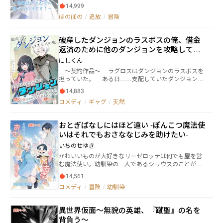
ナ教会の聖女の任務から破門にする。話しは以上だ。
14,999
荷物をまとめてここから立ち去れこの「異端の魔女」
ほのぼの
/
追放
/
冒険
が！」 カトリーナ教会の聖女として在籍していたアリ
ーゼは聖女の証である「聖痕」と言う身体のどこかに
刻まれている痣がなくなり、聖魔法が使えなくなって
破産したダンジョンのラスボスの俺、借金
しまう。 それを同じカトリーナ教会の聖女マルセナに
返済のために他のダンジョンを攻略してい
オイゲン大司教に密告されることで、「異端の魔女」
扱いを受け教会から破門にされてしまった。そう聖魔
たら、いつの間にか美少女たちに囲まれて
にしくん
法が使えない聖女など「いらん」と。 でもアリーゼは
いた件
〜契約作品〜 ラグロスはダンジョンのラスボスを
めげなかった。逆にそんな小さな教会の聖女ではな
担っていた。 ある日……支配していたダンジョンが
く、逆に世界を旅して世界の聖女になればいいのだ
破産し、巨額の借金を背負わされてしまう。 「ラグロ
と。そして自分を追い出したこと後悔させてやる。聖
14,883
スよ、借金を返さねば最弱のスライムにする」 ダン
魔法？そんなの知らないのです！と。 そんなアリーゼ
コメディ
/
ギャグ
/
天然
ジョンの神は、ラグロスにそう伝えて消えていった。
は誰よりも「本」で培った知識が豊富だった。自分の
そしてラグロスは決断する。 ラスボスの圧倒的な
意識の中に「世界書庫」と呼ばれる今まで読んだ本の
知恵と力を使い、他のダンジョンを攻略しまくって借
内容を記憶する能力があり、その知識を生かし、時に
おとぎばなしにはほど遠い -ぽんこつ魔法使
金を返済しよう……と。 早速、ラグロスは黒沢羊
は人類の叡知と呼ばれる崇高な知識、熟練冒険者のよ
いはそれでもおさななじみを助けたい-
（くろさわ よう）という人間に化けて、ダンジョン攻
うなサバイバル知識、子供が知っているような知識、
略を開始する。 その途中で、人気美少女配信者の一
そして間違った知識など……旅先の人々を助けながら
いちのせゆき
之瀬美波（いちのせ みなみ）と出会い……？ ※毎週月
冒険をしていく。そうこれは世界中の人々を助ける存
かわいいものが大好きなリーゼロッテは何でも屋を営
曜日、水曜日、土曜日に更新いたします。
在の『聖女』になるための物語。 ※追放物なので多少
む魔法使い。幼馴染の一人であるシリウスのことが気
『ざまぁ』要素はありますが、W主人公なのでタグは
になっているけれど、それは親友にも内緒の秘めた想
ありません。 ※基本はアリーゼ様のほのぼの旅がメイ
14,561
い。そんなある日、道端で拾った薄汚れたぬいぐるみ
ンです。 ※追放側のマルセナsideもよろしくです。
コメディ
/
冒険
/
幼馴染
がシリウスそっくりで、ひとまず落とし主が見つかる
まで、と持ち帰ってお世話することに。 一方でシリウ
スもリーゼロッテのことが気になっていたが、自尊心
異世界仮面～無貌の英雄、『蹴聖』の名を
の高さから自分でそれを認められないでいた。そんな
背負う～
中、大魔法使いのいたずらでぬいぐるみの姿に変えら