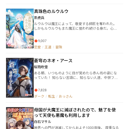
の魔導書『蒼天のグリモワール』を盗み出した。 強大
に、ご一緒に行かれませんか？
な力を手にしたレオンハルトは王国に石化の呪いをか
真珠色のルウルウ
けて国を丸ごと石化させると、忽然と姿を消した。 こ
うしてイーシュファルトは地上の人々から忘れ去ら
茶虎兵
れ、その歴史から姿を消すこととなった。 そして五百
ルウルウは魔王によって、敬愛する師匠を奪われた。
年の後。 突如、王国の姫・エリン＝イーシュファルト
しかもルウルウもまた魔王に狙われ続ける身だ。心当
の石化が解ける。 レオンハルトへの復讐と王国の再起
たりといえば、師匠が「聖杯の魔女」と呼ばれた大魔
を誓ったエリンは王国最奥部の秘密の宝物庫に赴き、
法使いであったこと。どうやら魔王はルウルウの師匠
そこに隠された悪魔の書を手にする。 それこそがレオ
9,007
を囚え、ルウルウの身も狙っているらしい。すべてを
ンハルトの持って行った儀式用の写本ではない、悪魔
取り戻すべく、ルウルウは魔王討伐の旅に出る。人間
恋愛
/
王道
/
冒険
の王が封じられた本物の『蒼天のグリモワール』だっ
の冒険者ジェイド、エルフの道化師カイルらを仲間と
たのだ。 王国イチの超絶美少女にして武芸も魔法も超
し、ルウルウは困難に立ち向かう。 楽しく一筋縄では
一流、悪魔と契約し、絶大な力を入手したエリンの復
蒼穹のネオ・アース
いかない旅の果てに、ルウルウは恋と真実を知る。 こ
讐の旅が今始まる。
れは、世界を救う、愛と冒険の物語――。
桜雨吹雪
ある朝、いつものように目が覚めたら赤ん坊の姿にな
っていた！ 知らない言語に、知らない人達、中世ファ
ンタジーのような家の中。もしかして、これが異世界
転生…？そう思った主人公は、信じられずにいたが、
7,828
やがて呑み込んでいく だが、現代日本と違い、世界に
は死が蔓延っていた。医療は発達していないが、治癒
ダーク
/
転生
/
おっさん
魔法なんてものはない。更に現代日本のような文明の
利器もない。 なんとかして戻りたい。そんな主人公の
母国が大魔王に滅ぼされたので、魅了を使
前に、見知らぬ少年が現れる。 「ぼくも、過去から来
たんだ」 少年はそんな意味深な事を言って──？ ダー
って天使も悪魔も利用します
クファンタジー×SFファンタジー
白石マサル
神界への門が消滅してからおよそ1000年後。 度重なる