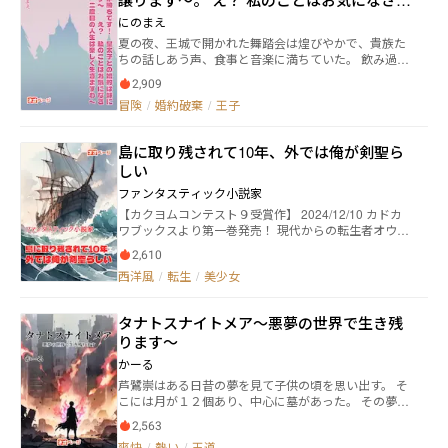
の良いストーリーを心がけています ・最初は理不尽な
る――。
ずに。二度目の人生は楽しく生きますわ〜
目に遭い、底辺感がありますが、成りあがっていきハ
にのまえ
ッピーエンドになる物語を書きます ・序盤の小さな山
夏の夜、王城で開かれた舞踏会は煌びやかで、貴族た
場は4話、大きな山場は13話です。最初の街の区切り
ちの話しあう声、食事と音楽に満ちていた。 飲み過ぎ
も13話なのでそのあたりで読み続けるかを決めて貰え
たカサンドラ・マドレーヌは、ひとり酔いを覚ましに
たらと思います ・戦闘、成長、経営、伏線、人格的勝
2,909
出た庭園で、心は凍りついていた。 噴水の前、かつて
利や論戦的勝利の快感など、色々な爽快感を重視して
冒険
/
婚約破棄
/
王子
の聖女マリアンヌの銅像を背景に、皇太子アサルトと
描いていきます ・暗い話は最序盤と一部過去編以外ほ
妹シャリィが密やかに触れ合っている。 「……うそ、
とんどありません 明るい旅路を描くつもりです ・基
アサルト様」 酔いも醒めるその瞬間、世界が音を立て
本的に1日1話更新していきます（更新時間は10時～22
島に取り残されて10年、外では俺が剣聖ら
て崩れ落ちた。 カサンドラが気づけば、汚れたドレ
時のどこか） 皆さんの応援で今後も執筆を続けていけ
しい
ス、床に転がる冷たい鎖。 ――なに、これ……私が死ぬ直
るかもしれません、応援のほどよろしくお願いいたし
前の、姿？ 「……あぁ、思い出したわ。私は一度、あ
ファンタスティック小説家
ます。
のふたりに……殺されている」 昔？ 前世を、思い出
【カクヨムコンテスト９受賞作】 2024/12/10 カドカ
したカサンドラの周りは変わり、汚れたドレスを着て
ワブックスより第一巻発売！ 現代からの転生者オウル
もなく、冷たい鎖にも繋がれていない、舞踏会の夜に
は”生存不可能”とされる呪われた島に１０年間囚われ
戻っていた。 そう、そうだったわ。 カサンドラは静か
2,610
ていた。 脱出をすっかり諦めかけた時、かつての弟子
に笑う。 「二度と怖い思いは、もう嫌なので逃げま
西洋風
/
転生
/
美少女
が救出しにきたことで、オウルは呪われた島から奇跡
す。恋愛も玉の輿もご自由に。でも、私の命と自由は
的な脱出を果たす。 オウルは弟子とともに、悠々自適
渡しませんことよ？」 〈他のサイトでも掲載していま
な船旅に繰り出す。しかし、彼は知らなかった。１０
す〉
タナトスナイトメア～悪夢の世界で生き残
年前に剣を教えていた弟子たちが、"救国の英雄""騎士
ります～
団長""海賊狩り"などで名を馳せていることを、そし
て、彼の実力が島以外では規格外であることを――。 "生存
かーる
不可能"な島から解き放たれた剣聖の実力は、少しずつ
芦鷺崇はある日昔の夢を見て子供の頃を思い出す。 そ
世界中に広がっていく。
こには月が１２個あり、中心に墓があった。 その夢に
いつも集まる１２人の友達と時に笑い合い、時に馬鹿
2,563
をやり、時に冒険をした。 何でも出来る夢の中をいつ
爽快
/
熱い
/
王道