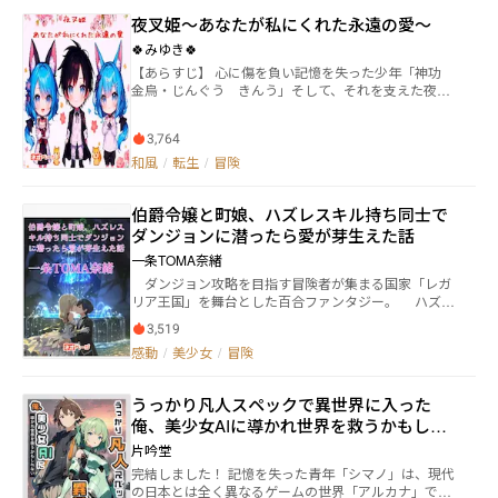
専用カメラを使っての配信活動がダンジョン協会から
夜叉姫～あなたが私にくれた永遠の愛～
認可されると草薙数馬が確信したからだ。 そうなる
と【疾風迅雷】は顔出しで探索配信活動をすることに
🍀みゆき🍀
なるので、草薙数馬は身元不明で記憶喪失だった拳児
【あらすじ】 心に傷を負い記憶を失った少年「神功
の存在自体が自分たちの今後の活動に支障が出ると考
金烏・じんぐう きんう」そして、それを支えた夜叉
えたのである。 もちろん、拳児はクビを撤回するよ
の末裔である少女「天満 玉兎・あまみつ ぎょく
うに草薙数馬に懇願した。 だが草薙数馬と他のメン
と」。 ある隠された事情により、この二人はいつも行
バーたちは聞く耳を持たず、それどころか日頃からの
3,764
動を共にすることになる。 そして過去に立ち向かいな
鬱憤を晴らすように拳児に暴力を働いてダンジョン内
がら、呪縛を解き放ち力を合わせて戦う現代ファンタ
和風
/
転生
/
冒険
に置き去りにしてしまう。 しかし、このときの草薙
ジー。 二人だからこそ扱える未知の異能。 「僕の気持
数馬たちは知らなかった。 実は今まで自分たちが屈
ちと私の気持ち。二つの想い、心は一つ。掌を合わせ
強な魔物を倒せていたのは、拳児の秘められた力のお
伯爵令嬢と町娘、ハズレスキル持ち同士で
念じれば、どんな未来だって切り開く――」 主人公「烏
かげだったことに。 そんな拳児は追放されたあとに
兎・うと」が少しずつ明かされる真実に立ち向かい、
ダンジョンに潜ったら愛が芽生えた話
秘められていた自分の本当の力に気づき、しかもダン
異能を使って奮闘する物語です。２章から本格的に物
ジョン協会の会長の孫でインフルエンサーのA級探索
一条TOMA奈緒
語の展開が動き出します。
配信者の少女を助けたことで人生が一変。 上位探索
ダンジョン攻略を目指す冒険者が集まる国家「レガ
者でも倒すのが困難なイレギュラーと呼ばれる魔物た
リア王国」を舞台とした百合ファンタジー。 ハズレ
ちを打ち倒し、自身もダンジョン協会からのサポート
スキル「推し魔法」を持った主人公の町娘「ポルカ」
を受けて配信活動を始めたことで空前絶後の大バズり
3,519
とハズレスキル「握力強化」を持ったヒロインの伯爵
をする。 一方の拳児をクビにして最悪な行いをした
感動
/
美少女
/
冒険
令嬢「カナ·レイボーン」が協力してダンジョン攻略を
草薙数馬たちはB級探索配信者となったものの、これ
目指し、愛を紡いでいく。 一般家庭に生まれ、両親
まで簡単に倒せていた低級の魔物も倒せなくなって初
に自分の人生を支配されていると感じていたポルカは
配信が大ゴケしてしまう。 やがて無名だった拳児は
うっかり凡人スペックで異世界に入った
家出し、冒険者となる。しかし自身に発現した「推し
世界中から絶賛されるほどの探索配信者となり、拳児
俺、美少女AIに導かれ世界を救うかもしれ
魔法」が「使用対象への好意に応じて使える魔法、能
をクビにして追放した草薙数馬たちは死ぬこと以上の
力が変わる」というもので役に立たないことから、ポ
ない
片吟堂
最悪な結末を迎えることになる。 これは現代ダンジ
ルカはダンジョン内で一人採取活動をして生き繋いで
ョン配信界に激震が走った、伝説の英雄配信者の比類
完結しました！ 記憶を失った青年「シマノ」は、現代
いた。 ある日、ポルカはダンジョン内で血まみれ
なき誕生譚――。
の日本とは全く異なるゲームの世界「アルカナ」で目
で倒れているカナを発見し救助を試みる。そこでポル