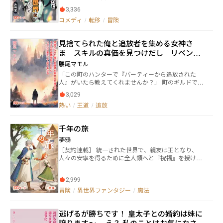
を覚ます。 目を覚ましたシマノの目の前には、人間の
カは瀕死のカナと言葉を交わし、彼女の生き様に惚れ
3,336
ように服を着て、二本の脚で立って、何やら物騒な武
る。カナに好意を抱いたポルカは「推し魔法」を効果
コメディ
/
転移
/
冒険
器を持っている二体のオオトカゲ――。 シマノをオオトカ
的に発動することができ、カナの命を救う。この出来
ゲから救ったのはAIアンドロイド少女「ユイ」。 ユイ
事がきっかけでポルカとカナはパーティを組むことに
によると、別の世界からアルカナに転移してきた者に
なる。
見捨てられた俺と追放者を集める女神さ
は特別な能力が備わるらしい。 ところが、シマノに備
ま スキルの真価を見つけだし リベンジ
わった能力は……「凡人」 平凡な体力、魔法も使えな
い、至って普通の青年は、AIアンドロイドの美少女に
果たして成りあがる
腰尾マモル
導かれて世界の破滅「すべてのおわり」を防ぐことが
「この町のハンターで『パーティーから追放された
できるのか？ そして、この世界が作られ、シマノが導
人』がいたら教えてくれませんか？」 町のギルドで不
かれた本当の理由、ユイに隠された重大な秘密とは？
思議な質問をする一人の女性がいた。追放者を集める
※小説家になろうにも掲載しています。
3,029
という奇妙な行動をとる彼女を他のハンター達が馬鹿
熱い
/
王道
/
追放
にして笑っていたが、ガラルドというハンターだけは
彼女のことを真剣に見つめていた。 そんなガラルドは
町一番の有名パーティーに所属していたものの能力不
千年の旅
足を理由にクビになりかけていた。 「お前は役立たず
だ、次の魔獣討伐任務の結果次第でクビにする」 リー
夢鴉
ダーからそう言い渡されたガラルドは任務中とんでも
［契約連載］ 統一された世界で、親友は王となり、
ない状況へと追い込まれることとなるが……偶然にも
人々の安寧を得るために全人類へと『祝福』を授け
『追放者を集めていた不思議な女性』と任務地で再会
た。 「本当に、行ってしまうのか？」 不安げな視線を
することとなった。 その女性は自らを女神と名乗りは
送る親友に、主人公――サイモンは満面の笑みを向け、王
じめ、女神の名に恥じぬ美しさと優しさを持つ女性だ
2,999
城を去っていく。 旅に出たサイモンは長い旅路でたく
ったのだが、それらの要素が霞んでしまう程に凄まじ
さんの人と出会い、成長していくが、突如として世界
冒険
/
異世界ファンタジー
/
魔法
いバイタリティーと個性を持つ女神だった。 そんな女
を揺るがすハプニングが起きる。親友である世界の王
神にスキル「回転砂」を発掘され、背中を押されたガ
を心配に思うサイモンは、地球の裏側から親友に出会
ラルドは少しずつ自分と仲間と世界を変えていくこと
逃げるが勝ちです！ 皇太子との婚約は妹に
うために動き始めた。しかし、その旅は問題続き
となる。 ※※以下今作の特徴です※※ ・爽快かつテンポ
で……！？ 世界を渡り歩く千年の旅が、今ここに始ま
譲ります〜。 え？ 私のことはお気になさら