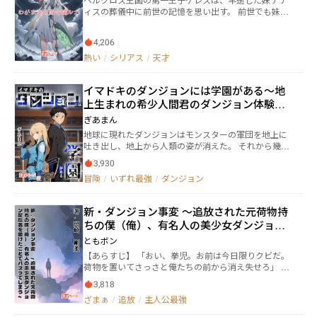
世界のどこかにあると言われているオメガウイルスの
ィスの葬儀中に前世の記憶を思い出す。 前世でも妹を
汚染を受けていない居住区画、ユートピアに無事にた
亡くしていたケレスは、強大な力を持つ古代の秘宝
どり着くことは出来るのか ゾンビバトル百合ロードム
『ステラ』を使ってテティスを生き返らせようと考
ービーが今、始まる
4,206
え、ステラを探す旅に出た。 そこで出会ったトレジャ
ーハンターのルナは以前素行の悪さからケレスとの婚
熱い
/
シリアス
/
天才
約を破棄された公爵令嬢で、ステラの力で自分の家に
復讐したついでに世界を征服しようと考えている問題
イマドキのダンジョンには学園がある～地
児だった。 性格も目的もまるで違う二人だが、同じ宝
を求めて関わっていくうちに互いのことを深く理解し
上生まれの希少人間君のダンジョン体験記
ていく。
～
ぎあまん
地球に現れたダンジョンはモンスターの軍団を地上に
吐き出し、地上から人類の姿が消えた。 それから幾年
月。ダンジョンに生息圏を得た人類は、地上奪還の可
3,930
能性を探り観測隊を派遣する。 観測隊を率いていたジ
冒険
/
いずれ最強
/
ダンジョン
ョンは、その日、巨大なモンスターに襲われた。 そん
な彼らを救ったのは、なんと人間の少年であった。 彼
の名はタケル。 これは地上でただ一人の人間であった
新・ダンジョン事変 ～追放された元荷物持
タケルが、ダンジョンで暮らす人類を知ることになる
ちの僕（俺）、有名人の美少女ダンジョン
物語である。
配信者を助けたことでバズってしまう～
ともボン
【あらすじ】 「おい、拳児。お前は今日限りクビだ。
荷物を置いてさっさと俺たちの前から消え失せろ」
ある日、荷物持ちの拳児はリーダーの草薙数馬にそう
3,818
言われ、C級探索者パーティー【疾風迅雷】からのク
ざまぁ
/
追放
/
主人公最強
ビを言い渡されてしまう。 拳児がクビにされた理由
はPTの探索者ランクがB級に昇格し、ダンジョン内で