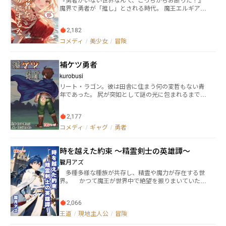
魔界で勇者が「推し」とされる時代。 魔王エルギア
は、勇者との最終決戦を夢見て、壮大な作戦を練り上
げていた。 なのに、肝心の勇者が一向に現れない！ 業
2,182
を煮やしたエルギアは、こっそり人間界へ潜入し、勇
者の行方を追う。 そこでエルギアが見たのは… ちょっ
コメディ
/
美少女
/
冒険
とズル賢くて、でも憎めないお人好し勇者と、 不器用
で世話焼き、天然ボケ全開の魔王自身。 二人が織りな
補ケツ勇者
す、笑えてほろりとくる冒険譚が、今、幕を開ける！
kurobusi
リート・ラゴン。彼は田舎に住まう何の変哲もない青
年であった。 尻が突如として謎の光に包まれるまで
は。 「世を乱す魔王が現れる時、その身体に天から選
ばれし証である“光る紋章”を刻まれた勇者が現れる」
2,177
そんな伝承が人々の間で受け継がれてきた世界。 より
によってその紋章が尻に出てしまった勇者の冒険譚が
コメディ
/
ギャグ
/
勇者
今始まる。
時を越えた約束 〜精霊剣士の英雄譚〜
朧月アズ
多種多様な種族が共存し、精霊や魔力が存在する世
界。 かつて魔王が世界中で絶望を振りまいていた暗
黒の時代に勇者が誕生し、激戦の末に勇者とその手に
携えた『解放の神剣』によって魔王が封印され、世界
2,066
に平穏が訪れた。 そして５００年の時が流れ、魔王
の封印は徐々に弱まりついに封印が破られる。 魔王
王道
/
現地主人公
/
冒険
は配下の魔族や魔物を従えて世界を闇の瘴気で蝕もう