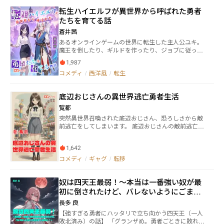
と侵略を開始する。同時に魔王は、かつて自身を窮地
転生ハイエルフが異世界から呼ばれた勇者
に追い込み封印した、解放の神剣を探すよう配下に命
じるのだった。 クサビ・ヒモロギは魔族との戦争と
たちを育てる話
は無縁の田舎の村に住む少年。実は彼の家には、遥か
蒼井茜
昔から代々受け継がれて来た家宝があった。それこそ
あるオンラインゲームの世界に転生した主人公ユキ。
が魔王が狙う解放の神剣である。 ある日、不運にも
魔王を倒したり、ギルドを作ったり、ジョブに従って
魔族によって解放の神剣の存在に気づかれてしまう。
色々研究したりしていたら500年が経っていた。 ある
平穏に暮らすクサビの住む村に、かつてない危機が
1,987
日養子に迎えた子供と弟子の子孫から連絡が来たこと
迫ろうとしていた。 ──これは、旅路の果てに少年
コメディ
/
西洋風
/
転生
で研究生活は終わりを迎え、勇者と共に召喚された異
は青年となり、やがて人々から『精霊剣士』と称され
世界人たちの修行をすることに。 呼ばれた勇者はサイ
世界の為に戦った男の物語。
コパス、聖女先生は合法ロリ、口先だけかと思いきや
底辺おじさんの異世界逃亡勇者生活
実は原黒な男に百合気質な女の子。 学校のクラスひと
つ丸ごと転移してきた彼等と共に魔王を倒し、元の世
覧都
界に帰すと約束した結果波乱万丈な冒険に出なければ
突然異世界召喚された底辺おじさん、恐ろしさから敵
いけなくなってしまった。 ユキはゲーム内知識や500
前逃亡をしてしまいます。 底辺おじさんの敵前逃亡か
年の歴史を見てきた存在として、そして人脈を駆使し
ら始まる異世界生活です。
て奔走することに。 果たしてサイコパスを筆頭とした
集団の手綱を操れるのか……ハイエルフの苦悩譚がこ
1,642
こに始まる。 ……多分一番苦労しているのは合法ロリ
コメディ
/
ギャグ
/
転移
の聖女先生である。
奴は四天王最弱！～本当は一番強い奴が最
初に倒されたけど、バレないようにごまか
すしかない！～
長多 良
【強すぎる勇者にハッタリで立ち向かう四天王（一人
敗北済み）の話】 「グランザめ。勇者ごときに敗れる