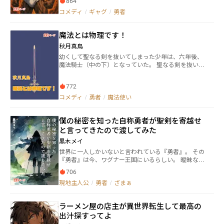
864
トラックが彼を異世界まで跳ね飛ばす！ オミトは願っ
コメディ
/
ギャグ
/
勇者
た……。 生まれ変わるならJC・JKのパンツになりた
い。 その願いを女神が叶えてくれた！（バグ発動！）
ここに爆誕！ 我らがヒーロー！ パンツマン！（オ
魔法とは物理です！
ウイエー！） パンツアイで見逃さず…… パンツイヤー
で危機察知っ パンツウイングで駆けつける！ パンツビ
秋月真鳥
ームで焼き払う！！ 聖女・魔王・勇者の三種のパンツ
幼くして聖なる剣を抜いてしまった少年は、六年後、
を集める旅を美少女勇者とともに歩む！ もちろん、同
魔法騎士（中の下）となっていた。 聖なる剣を抜いた
行している美少女勇者には真実を教えていない！（教
せいで勇者にされてしまった少年のために、幼馴染の
えれるわけがないっ） 希代のヒーロー・悲しきモンス
少年は魔法学校に入学して魔法使いとなる。 魔法使い
ター・パンツマンがお送りするドタバタコメディ、こ
772
となった少年が放つ魔法。 それが、世界を救う。 ファ
こに開幕です！
ンタジーコメディ作品です！
コメディ
/
勇者
/
魔法使い
僕の秘密を知った自称勇者が聖剣を寄越せ
と言ってきたので渡してみた
黒木メイ
世界に一人しかいないと言われている『勇者』。 その
『勇者』は今、ワグナー王国にいるらしい。 曖昧なの
には理由があった。 『勇者』だと思わしき少年、レン
706
が頑なに「僕は勇者じゃない」と言っているからだ。
現地主人公
/
勇者
/
ざまぁ
どんなに周りが勇者だと持て囃してもレンは認めよう
としない。 レンはただ、ある目的のついでに人々を助
けただけだと言う。 それでも皆はレンが勇者だと思っ
ラーメン屋の店主が異世界転生して最高の
ていた。 突如日本という国から彼らが転移してくるま
出汁探すってよ
では。 はたして、レンは本当に勇者ではないの
か……。 ざまぁあり・友情あり・謎ありな作品です。