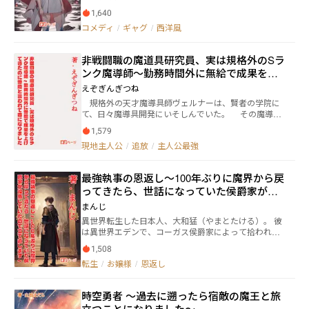
とは・・・」 「四天王として失格だよね。」 「だが奴
1,640
は所詮四天王最弱！」 魔王軍四天王の一人が勇者に倒
コメディ
/
ギャグ
/
西洋風
された。その知らせお受けた残りの三人は・・・
（（（いや、あいつが一番強いんだけど、残った三人
でどうやって勇者を倒せばいいんだ！？））） 実は最
非戦闘職の魔道具研究員、実は規格外のSラ
初に倒されたのが四天王最強だった！ しかし、そんな
ンク魔導師～勤務時間外に無給で成果を上
事がバレたら残りの3人も勇者にあっさりやられてしま
う。 そして何より・・・勇者にも、魔王軍の部下たち
げてきたのに無能と言われて首になりまし
えぞぎんぎつね
にも、 ナメられたら四天王としておしまいである！ そ
た
規格外の天才魔導具師ヴェルナーは、賢者の学院に
こで残った三人は、知恵を絞って いかにも最初の一人
て、日々魔導具開発にいそしんでいた。 その魔導具
が最弱だったかのように勇者に信じ込ませ、 自分たち
は民の生活を豊かにするほど画期的で、学院の名声を
の威厳を保ったまま勇者を倒す作戦を考えた。 時には
1,579
高めに高め、資金面でも潤った。 だが、ヴェルナー
ベタベタな悪役の演技をして、 時には陰でひどい目に
現地主人公
/
追放
/
主人公最強
の才能を妬み、魔導具利権に目がくらんだ学院長によ
あって。 作戦名は「奴は四天王最弱！」 果たして作戦
って、賢者の学院を追放されてしまう。 しかし、ヴ
は成功するのか！？ そして作戦は意外な展開
ェルナーはあまり気にしない。お金はあるし、魔導具
に・・・？ ※基本的に、笑い多めの作品となっていま
最強執事の恩返し～100年ぶりに魔界から戻
のロイヤリティ料の収入もある。 一人で楽しく研究
す。 他サイトでも投稿しています。
ってきたら、世話になっていた侯爵家が没
に精を出す。 一方、ヴェルナーのいなくなった学院
は、大変なことに。 そして王宮では優秀なヴェルナ
落していたので立て直します～
まんじ
ーを取り込もうと色々と考え始める。 同時に、ヴェ
異世界転生した日本人、大和猛（やまとたける）。 彼
ルナーの作った魔導具目当てに、暗黒教団も動き出
は異世界エデンで、コーガス侯爵家によって拾われタ
す。 安心安全、快適、目立たないひきこもり研究ラ
ケル・コーガスとして育てられる。 それまでの孤独な
イフを目指す、若き天才ヴェルナーの前途は多難なの
1,508
人生で何も持つ事の出来なかった彼にとって、コーガ
だ。
転生
/
お嬢様
/
恩返し
ス家は生まれて初めて手に入れた家であり家族だっ
た。 その家を守るために転生時のチート能力で魔王を
退け。 そしてその裏にいる大魔王を倒すため、タケル
時空勇者 ～過去に遡ったら宿敵の魔王と旅
は魔界に乗り込んだ。 ――それから100年。 遂にタケルは
立つことになりました～
大魔王を討伐する事に成功する。 そして彼はエデンへ