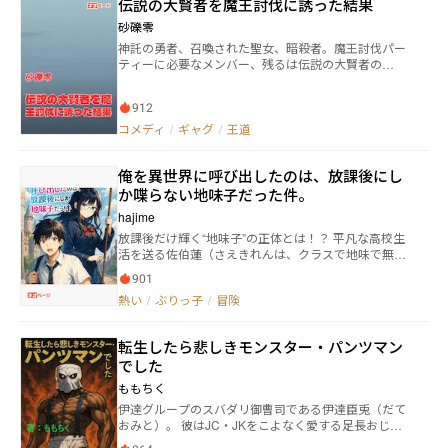
伝説の大賢者を魔王討伐に誘った結果
モルの運命は大きく動き出す！
砂礫零
神託の勇者、召喚された聖女、暗殺者。魔王討伐パー
ティーに必要なメンバー、残るは伝説の大賢者の
み…… 気難しいと有名な彼をパーティーに引き込む
ことは果たしてできるのか！？
912
コメディ
/
ギャグ
/
王道
俺を異世界に呼び出したのは、放課後にし
か喋らない地味子だった件。
hajime
放課後だけ輝く“地味子”の正体とは！？ 平凡な高校生
活を送る佐伯蓮（さえきれんは、クラスで地味で無口
な少女綾瀬澪（あやせみお）にだけは、何となく目を
901
留めていた。 彼女は授業中も一言も喋らず、放課後に
熱い
/
ぶりっ子
/
冒険
なると教室の隅でなにかの本を読み続けるだけの、空
気のような存在。 しかしある日、放課後の教室で、彼
は彼女の「秘密」を知ってしまう。 魔法陣。杖。異世
転生したら悲しきモンスター・パンツマン
界。まるでファンタジー小説のような光景。 そして、
でした
蓮は彼女の手によって、異世界へと召喚されてしまっ
た――！ 放課後しか喋らなかった彼女が、俺にだけ見せる
ももちく
真の姿。 地味子と勇者の、世界を賭けた物語がいま始
伊達グループのスバダリ御曹司である伊達臣兎（だて
まる！
おみと）。 彼はJC・JKをこよなく愛する足長おじさ
んだった。 しかし、どこからともなく現れた１０トン