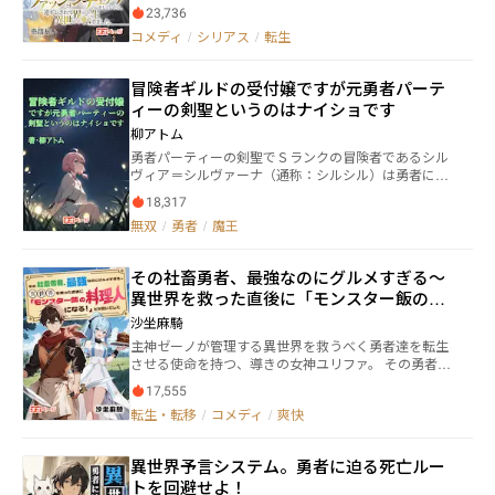
せ」 ラブロマンス作品かな？ と思わせるような一文
護によって、本来なら後から取得出来ないはずのスキ
23,736
から始まる――。 ≪ストーカー女 vs ファッションチェッ
ルを魔物のもの限定で手に入れることが出来るように
コメディ
/
シリアス
/
転生
ク男≫ 一切かみ合うことのない2人による激しい（ラ
なっていた。 これは、常識外れのファンタジー世界
ブ？）バトルがここに開幕⁉ 巻き込まれ系転生勇者・
で、モブが裏道から最強になっていくまでの物語。
鳥居光太（コータ＝トリィ）が、ストーカー女・ルナ
冒険者ギルドの受付嬢ですが元勇者パーテ
リスの国を救う？ 若干、中二病が入っているコータく
ィーの剣聖というのはナイショです
んも大満足（？）の異能力バトル＆異世界転生ファン
タジー！ ※ファッション対決あり、場外乱闘（アルバ
柳アトム
イト先乱入）あり、聖剣アルデギオンによる攻撃あ
勇者パーティーの剣聖でＳランクの冒険者であるシル
り！ ※もちろんラブもコメディーもあるよ！ ～～～～
ヴィア＝シルヴァーナ（通称：シルシル）は勇者に告
～～ 「ファッションチェックで100点がでれば、婿に
白するも撃沈。傷心を抱えて故郷の村に引き籠りま
なって国を救う約束を？」 「知らん知らん！ 見た目
18,317
す。 そこで冒険者ギルトの受付嬢をしますが、次々と
がタイプでも、ストーカー女と結婚する気なんてない
無双
/
勇者
/
魔王
問題が発生して……。 これはＳランク冒険者という正
よ」 なーんて言っていたら……そうです。刺されます
体を隠すシルシルが次々と事件に巻き込まれるシリア
よね。 「ストーカーにはかかわるな」という姉のあり
ス＆コメディ、そしてハートフルな日常の物語です。
がたい言葉を無視したせいでしょうかね。 そんな反省
その社畜勇者、最強なのにグルメすぎる～
をしてももう遅いですよ……。 気づいたら、異世界転
異世界を救った直後に「モンスター飯の料
生しちゃっていました。 本作の見どころは、ジレジレ
理人になる！」とか言いだした
感満載の恋の行方……？ そして次々に現れるヒロイン
沙坐麻騎
候補たち。 これはハーレムモノなのか？ いいえ、違い
主神ゼーノが管理する異世界を救うべく勇者達を転生
ます。 嫉妬に狂う超重めヤンデレストーカー女の攻撃
させる使命を持つ、導きの女神ユリファ。 その勇者の
を回避しつつ、たくさんのヒロイン候補たちとお近づ
中に『日野 明澄（アスム）』という男がいた。 アスム
きに……なれるといいね？
17,555
は強き想念を持ち善行により導かれた社畜のおっさん
転生・転移
/
コメディ
/
爽快
だ。 この時、ユリファは大した期待もせず、アスムを
14歳の頃の姿に戻し異世界へと転生させた。 しかし五
年後。 アスムが魔王城でラスボスである邪神を討伐し
異世界予言システム。勇者に迫る死亡ルー
たことで状況は一変する。 主神ゼーノより「これは快
トを回避せよ！
挙です！ すぐ地上に降りて確認しなさい！」と命じ