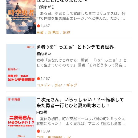
と帰還した。 「さあ、帰ろう」 だが余りに時間が立ち
白浪まだら
すぎていた為に、タケルの事を覚えている者はいな
ある日、勇者として覚醒した青年セリュオスは、各
い。 それでも彼は満足していた。 何故なら、コーガス
地で仲間を集め魔王エレージアへと挑んだ。だが、圧
家を守れたからだ。 そう思っていたのだが…… 「コー
倒的な力の前に彼らは追い詰められ、ついには衝撃の
ガス家が没落！？そんな馬鹿な！？」 これは世界を救
1,467
真実を知らされる。 ――「私の命は過去の文明に七つあ
った勇者が、かつて自分を拾い温かく育ててくれた没
王道
/
西洋風
/
転移
る。過去の時代に遡って、すべての魔王の命を滅ぼさ
落した侯爵家をチートな能力で再興させる物語であ
なければ、現代に生きる私の命が尽きることはな
る。
い……」 仲間たちが絶望する中、セリュオスだけは
勇者 ﾝを゛っエぁ゛とトンデモ異世界
一人諦めていなかった。禁忌の魔術《時空追放（テン
プス・エクシリウム）》を発動して過去の時代に遡る
相内あい
決断をする。 そこで彼を待っていたのは、かつての
女神「あなたはこれから、勇者 『ﾝを゛っエぁ゛』と
歴史に封じられた全く別の世界だった。勇者と魔王、
して生きていくのです」 勇者「それどうやって発音し
宿命に導かれた二人の長き戦いの物語がここに始まる―
てるの！？」 妥協で異世界に呼び出された勇者 めちゃ
―。
くちゃでおバカだけどどこか熱い！ 異世界️️️️️️︎︎︎️‍️‍️‍️‍️‍️️️️ ファンタジ
1,457
ー RPG ギャグを組み合わせた新感覚物語
コメディ
/
熱い
/
ギャグ
二次元さん、いらっしゃい！？〜転移して
来た勇者一行とひと夏の町おこし！
円野燈
夏休み初日、町が突然ヨーロッパ風の町とミックス
状態になった！ よく見れば、アニメ『運なし勇者』
に出てきた町そのもの！？ しかも住人だけでなく、
1,309
魔族討伐の旅の途中の勇者一行まで転移して来た！
日常
/
集団転移
/
JK