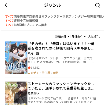
ジャンル
すべて
恋愛
異世界恋愛
異世界ファンタジー
現代ファンタジー
現実世界
BL
すべて
連載中
完結済
短編
すべて
無料
購読
プレミアム限定
詳細条件
除外条件
人気順
『その他』と『無職』は違います！！～勇
者召喚されたのに無職で固有スキル無しは
いらないと言われました～
八月 猫
【第4回 ネオページサポートプログラム賞 佳作受
賞】 ６月より毎週火、木、土の19時更新。 園田 大
勢（そのだ たいせい）は特に目立つところのない普
34,852
通の高校二年生。 ある日の登校途中に異世界へと召喚
コメディ
/
西洋風
/
転移
されてしまった。 少しばかり運が悪いことは自覚して
いたが、それがまさかの巻き込まれ召喚。 魔王討伐が
目的の勇者候補として召喚された三人とは違い、特別
ストーカー女のファッションチェックをし
な職業チートを与えられることなく異世界に召喚され
ていたら、逆ギレされて異世界転生しまし
てしまう。 大勢のステータスに表示されたレベルは
『１』 職業は『その他』。 スキル欄には『覚えること
た。
奇蹟あい
が出来ません』。 そんな役立たずの大勢は魔王討伐ど
【ネオページ契約作品です】 「勇者様！ あなたは運
ころではないので、普通に冒険者として生活すること
命の人です。私の婿になって国を救ってくださいま
に。 しかし、神様によって与えられていたおかしな加