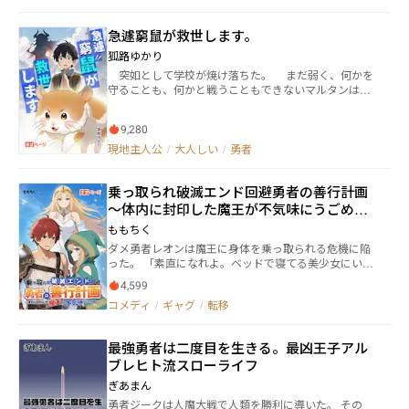
とに。 徹平は果たして、魔王討伐を成し遂げることが
できるのだろうか。 さぁ、えっちなギャルたちをお供
急遽窮鼠が救世します。
に、魔王討伐に出掛けよう！
狐路ゆかり
突如として学校が焼け落ちた。 まだ弱く、何かを
守ることも、何かと戦うこともできないマルタンは小
さな手足を動かして必死に逃げる。 いつか、仲間た
ちにまた巡り合うため。 いつか、平和な生活を取り
9,280
戻すため。 まだ見ぬ地へ――。
現地主人公
/
大人しい
/
勇者
乗っ取られ破滅エンド回避勇者の善行計画
～体内に封印した魔王が不気味にうごめく
～
ももちく
ダメ勇者レオンは魔王に身体を乗っ取られる危機に陥
った。 「素直になれよ。ベッドで寝てる美少女にいた
ずらしちゃおうぜっ」 「黙れ魔王！女神様、これは俺
4,599
のせいじゃありませ……うぎゃぁーーー！」 ――― ――
コメディ
/
ギャグ
/
転移
レオンは元々異界のダメ勇者であった。 体内に魔王を
封印し、その記憶も封印してもらった上でこちらの世
界にやってきた。 安穏と暮らすレオンであったが魔王
最強勇者は二度目を生きる。最凶王子アル
の力がついに目覚めてしまった……。 魔王の力があふ
ブレヒト流スローライフ
れ出し、破壊の限りを尽くす！ だが慈愛の女神が暴走
するレオンを止めてくれた。 女神は魔王の力を御する
ぎあまん
力と切り離す方法：善行計画を提示してくれた。 「す
勇者ジークは人魔大戦で人類を勝利に導いた。 その
けべイベントも期待できる善行計画って最高じゃ