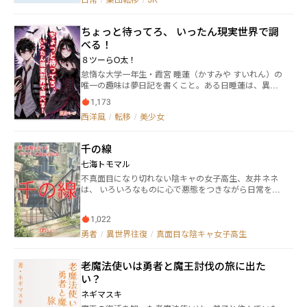
二次元とミックスした町はまたたく間にSNSで話題に
なって、ファンも観光に来るし、これはもう町おこし
をするしかない！ コラボ商品作って、勇者一行とフ
ちょっと待ってろ、 いったん現実世界で調
ァンミーティングだ！？ 状況に慣れたと思ったら、
べる！
今度は『ライオン嬢』のキャラまで転移して来ちゃっ
て、テレビ局のロケ中に乱入！？ でも、なんだかん
８ツーらO太！
だで和気藹々 盆踊り祭もファンサで大成功！ 町お
怠惰な大学一年生・霞宮 睡蓮（かすみや すいれん）の
こしは平和に続いていく……はずだった。 謎の魔族
唯一の趣味は夢日記を書くこと。ある日睡蓮は、異世
の子供と、突然現れた魔王城。そしてあの人が裏切
界"ネム＝ファリア"の夢を繰り返し見ていると気づ
り！？ そのおかげで町は大ピンチに！ ところが、
1,173
く。夢の中で彼は、勇者に討たれそうな魔族の姫・リ
ピンチはそれだけじゃなかった！ 大変な問題まで発
西洋風
/
転移
/
美少女
ュミエと出会う。争いを望まないリュミエを救うた
覚して、どうなる町おこし！？ ※サブジャンル【都市
め、現実世界で歴史や心理学を学び、勇者エリオスを
ファンタジー】ですが、当てはまるジャンルがなかっ
説得する糸口を探す睡蓮。夢と現実を行き来しなが
たので仕方なく選択してます。本当は【田舎町を舞台
千の線
ら、異世界の運命を変えるために奔走する異色の転移
にした自称ご当地現代ファンタジー】です ※作品要素
ファンタジー。
七海トモマル
に【集団転移】を選択してますが、実際は【異世界か
ら現実世界への逆転移】です ※方言をたまに使ってい
不真面目になり切れない陰キャの女子高生、友井ネネ
るので、後書きで補足してます ※小説家になろうにも
は、 いろいろなものに心で悪態をつきながら日常を過
投稿済です ・たまに絵文字使って自由に書いてます
ごしていた。 ある時、ネネの部屋に小さなものが侵入
してきた。 螺子ネズミと自己紹介したそれに、 ネネは
1,022
かわいいの欠片もない名前を付ける。 螺子ネズミはネ
ネは線を操れるという。 ネネと螺子ネズミは、不思議
勇者
/
異世界往復
/
真面目な陰キャ女子高生
な線をたどり、少しだけ違う異世界に向かう。 これ
は、線を一本隔てた先の世界で、 線を華麗に切り替え
老魔法使いは勇者と魔王討伐の旅に出た
た女子高生の物語。
い？
ネギマスキ