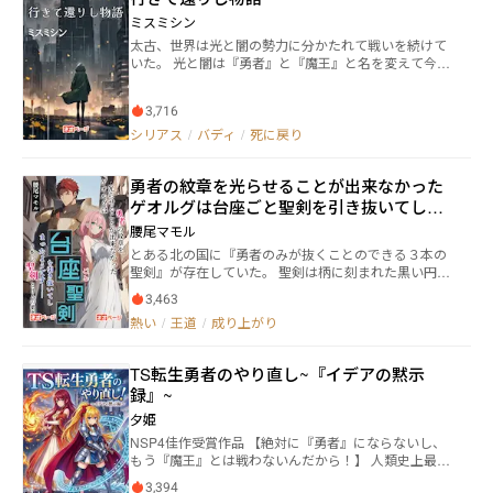
ンク戦士に偽装したラックの、平和になった（？）世
ミスミシン
界での冒険が、いま始まる！
太古、世界は光と闇の勢力に分かたれて戦いを続けて
いた。 光と闇は『勇者』と『魔王』と名を変えて今尚
戦いを続けており、勇者の剣はただ一人の自分の勇者
のために日々を過ごしていた。 そして『勇者』もま
3,716
た、大事な存在のために力を振るう。 何度傷つこうと
も。 何度、死の運命に飲み込まれようとも――― ※こ
シリアス
/
バディ
/
死に戻り
ちらはアルファポリスにて掲載していたものの改稿・
修正版です。細部は当時の作品とちょっとだけ異なり
勇者の紋章を光らせることが出来なかった
ます。
ゲオルグは台座ごと聖剣を引き抜いてしま
ったようです――３本の聖剣と３人の勇者
腰尾マモル
とある北の国に『勇者のみが抜くことのできる３本の
聖剣』が存在していた。 聖剣は柄に刻まれた黒い円の
紋章を全て光らせた者のみ抜く事ができ、聖剣を手に
3,463
することで勇者の資格を得ると言われていた。 年に一
熱い
/
王道
/
成り上がり
度、聖剣を抜く事にチャレンジできる三聖剣祭では大
勢の者たちが台座から聖剣を抜こうと挑戦するが、ろ
くに紋章を光らせることができず微塵も抜ける気配が
TS転生勇者のやり直し~『イデアの黙示
なかった。 しかし、祭りの途中で現れた３人の男だけ
録』~
は違った。 クレマンと呼ばれる王子は聖なる紋章を完
璧に光らせて聖剣を抜いて勇者となり パウルと名乗る
夕姫
少年は聖なる紋章を半分しか光らせることが出来なか
NSP4佳作受賞作品 【絶対に『勇者』にならないし、
ったものの観衆に勇者候補としての可能性を見せつけ
もう『魔王』とは戦わないんだから！】 人類史上最
た。 そして、主人公ゲオルグは聖剣を抜くために柄へ
強、レベル100。 すべてを懸けて戦った勇者エルク
手を掛けるが紋章は３分の１しか光らせることができ
3,394