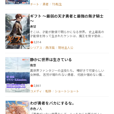
は、魔王の強大な力の前に敗れ去った。 ​死の淵で女神
なかった。 それでもゲオルグは聖剣を諦めはしなかっ
チート
/
勇者
/
TS転生
リディアから「人生のやり直し」を提案された彼は、
た。 なんとゲオルグは人並み外れた腕力を駆使し、台
心に固く誓う。 『世界平和なんて重すぎる。次の人生
座ごと聖剣を抜いてしまったのだ。 歴史上、例の無い
は全ての選択肢を逆に選んで、絶対にバッドエンド
勇者の誕生っぷりに観衆は騒めきたつ。 規格外な勇者
ギフト ～最弱の天才勇者と最強の無才騎士
（勇者）を回避してやる！』 ​その第一歩として、彼が
ゲオルグの誕生を経て、ある者は彼に惹かれ、ある者
～
選んだ最初の選択肢。 それは――【性別：女】になること
は嫉んで牙を剥く事となる。 勇者クレマン、勇者候補
だった。 ​こうして美少女『イデア』として生まれ変わ
パウル、そして規格外勇者ゲオルグの３名はそれぞれ
寿甘
った元・男勇者。神が用意したご都合主義な奇跡にな
の思想・プライドを抱えて自分の信じる勇者道を歩き
そこは、才能が数値で明らかになる世界。 史上最高の
ど頼らず、​剣を捨てて【大魔法使い】を目指し、今度
始める。 一方、勇者たちの誕生を遠くから眺めていた
才能値を持って生まれたケントは、魔王を倒す使命を
こそ平穏な人生を歩む……はずだった。 しかし、気高
魔王は不敵に微笑み、静かに動き出す。 ――――毎週
持った勇者として育てられる。 さすがに勇者一人に世
くワガママな第一王女・フレデリカに気に入られてし
『月・水・金』の17時30分前後に更新いたします（第
3,314
界の運命を委ねるのは忍びないと思った国の上層部は
まい、魔法使いどころか彼女の専属の【姫騎士】に任
１話のみ火曜にも掲載）
シリアス
/
西洋風
/
現地主人公
異世界から英雄を召喚するのだが、呼び出された英雄
命されてしまう！？ ​さらにこの転生には、イデア自身
は、不吉な黒い鎧に身を包んでいたのだった。 ※電子
も知らない『ある重大な秘密』が隠されていて――。 ​神の
書籍を自己出版中です。
敷いたレール（運命）を実力でぶち壊す！ TS元勇者と
静かに世界は生きている
愛するお姫様が紡ぐ、新たな運命のやり直しファンタ
南悠
ジー！
異世界ファンタジーの主役たち。 噂好きで可愛らしい
女神様。 苦労が報われない勇者、 何故か憎めない魔
王、 必死に生きる魔物たち、等々。 をショートショー
トで書いています。 一話完結で、一話は200～2000文
2,861
字。隙間時間に読んで下さい。
コメディ
/
転移
/
ショートショート
わが勇者をバカにするな。
赤色ノ人
『勇者がいない世界なんて、こっちからお断りだ！』