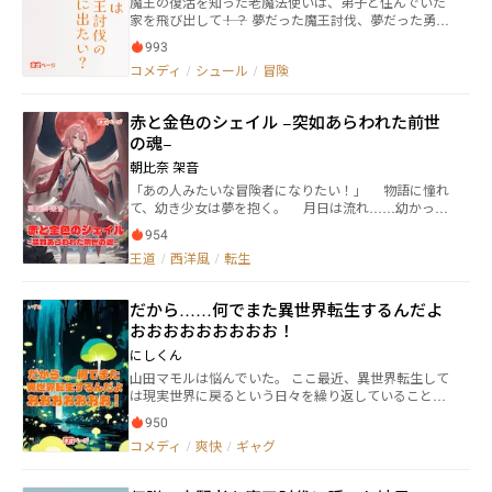
魔王の復活を知った老魔法使いは、弟子と住んでいた
家を飛び出して――！？ 夢だった魔王討伐、夢だった勇者
パーティ入りのため、若きころは世界最強と謳われた
993
老魔法使いが巻き起こす謎展開。いまだかつてない異
コメディ
/
シュール
/
冒険
色の旅物語、ここに開幕！ そんな感じのお話です。
赤と金色のシェイル −突如あらわれた前世
の魂−
朝比奈 架音
「あの人みたいな冒険者になりたい！」 物語に憧れ
て、幼き少女は夢を抱く。 月日は流れ……幼かった
少女――シェイルは15歳となった。 憧れだった冒険者へ
954
の道を歩むとき。 ――だが……。 「だ、誰っ!?」 「私は
王道
/
西洋風
/
転生
あなた……あなたは私」 シェイルの中に現れたもう
一人の自分、前世の人格。 物語が紡ぐ世界が現実の
ものとなる。 「あたし……ぼーけんしゃに、なる
だから……何でまた異世界転生するんだよ
ぅ!!」 ～王道ファンタジー好きの方は、ぜひ読んで
おおおおおおおおお！
みてください！～
にしくん
山田マモルは悩んでいた。 ここ最近、異世界転生して
は現実世界に戻るという日々を繰り返していること
に。 そのループを打ち破ろうとするが、それを嘲笑う
950
かのようにバカみたいなトラブルが次々と襲いかか
コメディ
/
爽快
/
ギャグ
り、マモルは異世界に飛んでしまうのだった。 通算１
１回目の転生を果たした時、異世界の救世主と言われ
ているリオル・ダ・マオウフニャフニャと接触し、マ