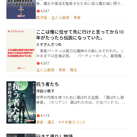
後、魔王の復活を監視するために自ら魔王城に残り、
ん！」 「そうよ！でも無理やり女子を手籠めにしたら
来たる日のために修行の日々を続けていた。 続けてい
神罰ねっ！」 「そんなことしませんよアハハ！」 美味
4,347
たはずなのだが……気が付くと、第一王子として生ま
しいご褒美に釣られて、キッツイお仕置きセットの善
西洋風
/
主人公最強
/
勇者
れ変わっていた。 一体なにが起こった？ 混乱しながら
行計画に全乗りする！ ダメ勇者レオンのドタバタコメ
も、勇者は王子としての日々を過ごすことになる。 だ
ディな冒険が今始まる！ 善のラッキーすけべと悪のや
がこの勇者、けっこうな過激派なのだった。
らかしすけべを天秤にかけながら……だ！ 【ネオペー
ここは俺に任せて先に行けと言ってから10
ジ契約作品】
年がたったら伝説になっていた。
えぞぎんぎつね
勇者パーティは強力な魔神の大群におそわれた。こ
のままでは全滅必至。 パーティーの一人、最強魔導
士ラックは、敵を足止めすることを決意する。 「ここ
4,307
は俺に任せて先に行け！」「だが……」「なあに、す
主人公最強
/
勇者
/
魔法
ぐに追いつく」 ラックは無我夢中で魔神を倒して、
倒して倒しまくった。 特技ラーニングを駆使して、
ラックは魔神の魔法を学習していく。 魔神の能力で
抗う者たち
あるドレインタッチなどを学習し、利用することで休
まず寝ずに戦い続ける。 魔神はどんどん強力になっ
浮田小葉子
ていくが、ラックも飛躍的にどんどん強くなってい
世界の均衡を保つために選ばれる生贄、「選ばれし献
く。 魔神がわいてこなくなるまで、ラックは10年戦
身者」（セリアン） 選ばれたのは、少女パンドラ。彼
い抜いた。 王都に帰ったラックは驚く。 自分の名
女は世界のために運命を受け入れるが、それを許せな
前が通貨単位となり、かなり美化された巨大な像が建
かったのが彼女の親友アムルだった。 アムルは生贄の
てられてしまっていた。 そして、生命力吸収を使
4,174
儀式を阻止し、神と世界を呪い、禁じられた力を手に
いまくったせいで、若返ってしまっている。 年齢に
して魔王となる。 彼女の目的はただ一つ——パンドラ
勇者
/
魔王
/
#ネオ書きコン2
そぐわぬ外見。飛躍的に伸びた能力。 「目立ちすぎ
を救うこと。
る」 ラックは正体を隠し、ただの初心者冒険者のふ
りをすることにした。 Ｓランク魔導士なのに、Ｆラ
行きて還りし物語