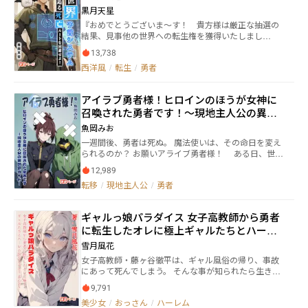
られ、ユリファは様子を見に降臨した。 何故なら異世
黒月天星
界の平和に最も貢献した勇者は「神になれる権利」が
『おめでとうございま〜す！ 貴方様は厳正な抽選の
与えられるからだ。 そして久しぶりに再会した勇者ア
結果、見事他の世界への転生権を獲得いたしまし
スムは、凛々しいイケメンへと変貌を遂げていた。 ユ
た！』 事故で死にかけた男“灰谷開斗”。彼は死に際
リファはアスムに一目惚れし「共に神になりましょ
13,738
にヒヨリと名乗る超越者に魂を掬い上げられる。この
う！」と誘う。 しかしアスムはきっぱりとユリファこ
西洋風
/
転生
/
勇者
まま行けば昨今流行りの異世界転生。望んだチートを
う言い放った。 「俺は神になどならん！ セカンドラ
手に入れて、約束されたバラ色の来世間違いなし……
イフはモンスター飯の料理人になる！」 ――と、 何を隠そ
の筈だったのだが。 「チートはいらない。今のまま
うアスムは常軌を逸したグルメ志向を持つ勇者だっ
アイラブ勇者様！ヒロインのほうが女神に
生き返らせてほしい」 『そうですか……では、楽して
た。 「いや、モンスター飯って何ッ！？」
召喚された勇者です！〜現地主人公の異世
無双するベリーイージーの来世を捨てる代わりに、現
世に戻るためだけに難易度ベリーハードのご依頼を受
界ガイド〜
魚岡みお
ける覚悟、ございますか？』 それは、世界を救う
一週間後、勇者は死ぬ。 魔法使いは、その命日を変え
勇者の物語……ではなく、自分が救われるために勇者
られるのか？ お願いアライブ勇者様！ ある日、世界
を救う物語。 頼りになるのは己の身体と、自らと
に一つ目の魔王城が出現した。そして一人目の魔王
勇者に迫る危険な未来を大雑把に知らせる予言システ
12,989
は、異世界から召喚された一人目の勇者一行に倒され
ム。そして相棒のお喋りな白いコウモリ（に化けた超
転移
/
現地主人公
/
勇者
た。 半年前、世界に二つ目の魔王城が出現した。一
越者）のみ。 迫るは無数のデッドエンドとバッド
つ目の魔王城に家族を奪われ、二つ目の魔王城に当時
エンド。時には避けつつ時には払い、生存ルートを掴
のパーティーメンバーを奪われた魔法使い、サイカ・
み取れ！
ギャルっ娘パラダイス 女子高教師から勇者
ワ・ラノは、異世界から召喚された二人目の勇者、千
に転生したオレに極上ギャルたちとハーレ
歳アヤメに出会う。 しかし、魔法使いサイカの正体
は、女神に予言された勇者アヤメの恋人候補にして、
ム旅をしろだと？よろこんで！
雪月風花
三人目の魔王候補だった。
女子高教師・藤ヶ谷徹平は、ギャル風俗の帰り、事故
にあって死んでしまう。 そんな事が知られたら生きて
いけない！ ……死んでるけど。 死んでるけど、死んだ
9,791
後、後ろ指を指されるのは嫌だぁぁあ！ ということ
美少女
/
おっさん
/
ハーレム
で、女神と交渉し、魔王を無事倒したら生き返れるこ