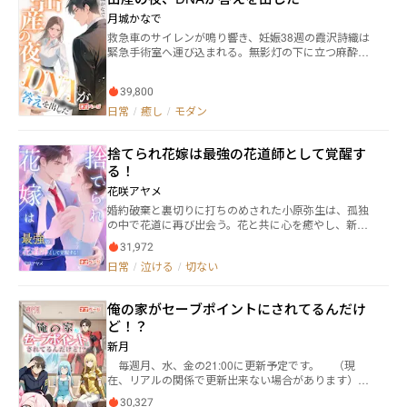
したくない。しかし、そう簡単に相手は見つからず大
月城かなで
学卒業、就職し、半年が経った。 そんなある日『初
救急車のサイレンが鳴り響き、妊娠38週の霞沢詩織は
めてをして欲しい』と連絡があり、興味半分で陽向
緊急手術室へ運び込まれる。無影灯の下に立つ麻酔科
（ひなた）に会う。 こんな綺麗な子がゲイ？喜んで身
医は、八か月前に別れた初恋――篠宮蓮真だった。「この
体を重ねる。一夜限りのつもりが、陽向と連絡先を交
子、俺の子だろう？」彼は低く問いかける。 大学時
換する。その日を境に、毎日毎日なぜか陽向へ連絡を
39,800
代、ふたりはオンラインゲームをきっかけに恋に落ち
してしまう自分に戸惑う。数回身体を重ねる関係が続
た。だが名門・篠宮家と普通の看護学生という身分
日常
/
癒し
/
モダン
いた。もうさすがに陽向へのこの苦しくて、愛おしく
差、そして「業界再編」が引き出した両家の旧怨によ
てたまらないこの気持ちを、きちんと伝えようと決心
って、関係は次第に軋み始める。名誉理事・橘川綾乃
するが…陽向から「今日で会うのはおしまいにした
捨てられ花嫁は最強の花道師として覚醒す
が差し出した分厚い封筒は、詩織の父の会社の失墜と
い。」と告げられる。 陽向（ひなた）は駅中の人気カ
篠宮側の影をほのめかしていた。家族を守るため、詩
る！
フェで働いている２０歳。 物心ついた頃から男の子
織は別れを選ぶ。妊娠を知ったのちは、母と姉に支え
しか好きになれない自分。本当にゲイなのか、男に抱
花咲アヤメ
られ「ひとりで産む」決意を固めるが、診療所に出入
かれたいのか、思い切って出会い系アプリに登録す
婚約破棄と裏切りに打ちのめされた小原弥生は、孤独
りする若い医師・桐生翔悟の温かな気遣いが、孤独の
る。 この人なら、割り切ってセックスだけしてくれそ
の中で花道に再び出会う。花と共に心を癒やし、新た
中の心をそっと揺らしていく。 一方、蓮真は産科健診
う、とAKITOに連絡をする。 ほとんど一目惚れだっ
な人生を歩み始めた彼女の前に現れたのは、冷徹だが
の折に赤子の爪の欠片を密かに採取し、DNA報告は父
た。 一夜限りだと諦めてた…そんな相手に関係を続
31,972
優しさを秘めた御門司。過去の傷に怯えながらも、彼
子関係を確定させる。彼は「科学は嘘をつかない」と
けたいと言われる。何度も身体を重ねるうちに好きな
日常
/
泣ける
/
切ない
女は運命の歯車に巻き込まれ、再生と恋の物語が静か
して一歩ずつ詩織に迫る。親権の争い、両家の思惑、
気持ちがどんどん膨らんでくる。でも、相手は恋人が
に幕を開ける。
過去の取引――法廷と世論に晒されるその前夜、詩織は
何やらいそうな雰囲気で…。 そんな報われない恋、
「母として守るべきすべて」と「初恋の真実」のあい
好きな相手に身体だけと思われている辛さに耐えられ
俺の家がセーブポイントにされてるんだけ
だで、ついに選択を迫られる。
なくなり「今日で会うのはおしまいにしたい。最後に
ど！？
抱いて欲しい。」と告げる。
新月
毎週月、水、金の21:00に更新予定です。 （現
在、リアルの関係で更新出来ない場合があります）
「あなたの家、セーブポイントにさせて貰うから！」
30,327