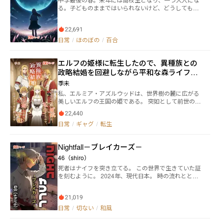
る。子どものままではいられないけど、どうしても大
人にはなりきれない私たちは思い出を紡いでいく。 こ
の春出会った不思議な女の子、なにかと気が合う私の
22,691
友だち、先輩である私を敬ってくれない後輩たち、さ
まざまな人たちとの出会いがたくさんの思い出を作っ
日常
/
ほのぼの
/
百合
ていく。 清く、正しく、誠実に、どんなくだらないこ
とにも全力で挑戦して全力で楽しむ私たちのお話！
エルフの姫様に転生したので、異種族との
政略結婚を回避しながら平和な森ライフを
目指します
季未
私、エルミア・アズルウッドは、世界樹の麓に広がる
美しいエルフの王国の姫である。 突如として前世の記
憶が蘇った私は驚愕し、決意を固めた。 「前世では恋
22,440
愛もろくにできなかったのに、政略結婚だなんてヤダ
日常
/
ギャグ
/
転生
ッ！ヤダッ！」 第二の人生だ！と喜んだのもつかの
間、私の周りには縁談話の嵐が吹き荒れていた。 まだ
独身ライフを満喫したい私の「お見合い逃走劇」が始
Nightfall－ブレイカーズ－
まる── 毎日届く山盛りの求婚状。 ドワーフからの手
紙には岩が添えられ、ヴァンパイアからは血の一滴つ
46（shiro）
き。 ハーピーは風に乗せて求愛の歌を届け、ドラゴン
死者はナイフを突き立てる。 この世界で生きていた証
は炎の文字で愛を誓う。 人間の王子は普通の手紙で拍
を刻むように。 2024年、現代日本。 時の流れととも
子抜け。 そうして縁談を断り続けている内に、気付い
に文明が発達し、その都度人々の生活は移り変わって
てしまう。 この世界は狂っているという事を─── そ
きた。しかし古来より現在まで、世界中のありとあら
して、私のお見合いの成否次第で世界が滅んでしまう
21,019
ゆる場所において、何百年経ようとも決して変わらな
という事を───
いものがある。 死だ。 死は生きとし生けるもの、全て
日常
/
切ない
/
和風
に平等に訪れる。 決して逃れることができない、それ