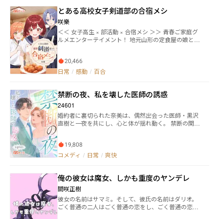
が死。 ゆえに人々は考える。 人は死後どうなるのだろ
とある高校女子剣道部の合宿メシ
うか。 未知なるものへの恐怖から、あるいは救いを求
める期待から、さまざまな幻想を抱くが、多くの場
咲樂
合、このようになるはずだ。 もしも今生に何の未練も
＜＜ 女子高生 × 部活動 × 合宿メシ ＞＞ 青春ご家庭グ
なく、怨みや後悔もないならば、天に上がって輪廻転
ルメエンターテイメント！ 地元山形の定食屋の娘とし
生の輪に入るだろう。その逆ならば、地底に堕ちるだ
て生まれた山辺なづなは、父親のような立派な料理人
ろう。 では、そのどちらにも行けない者は？ 怨霊と化
を目指す高校一年生。 しかし、幼いころのトラウマが
して、地上をさまようしかないだろう。 「冗談じゃね
20,466
原因で「人のために料理を作る」と失敗してしまう癖
え。怨霊なんて、どいつもこいつももれなくクソだ」
を身に着けてしまっていた。 そんな彼女はある日、剣
日常
/
感動
/
百合
安倍隼人、17歳。 夢は、目立たず平穏に生きること。
道部の次期部長である西川瀬李から「剣道部のマネー
身長がもう10センチ伸びること。 霊を視、その声を聞
ジャーとして、寮で食事を作って欲しい」と誘われ
き、ぶん殴れる彼は、今日も牛乳パックをすすりなが
禁断の夜、私を壊した医師の誘惑
る。 癖のこともあり渋っていたなづなだったが、料理
ら望まざる怨霊事件に巻き込まれていく――。
人としての成長のために誘いを受けることに。 ところ
24601
が、かつては全国優勝も果たした〝強豪〟剣道部は、
婚約者に裏切られた奈美は、偶然出会った医師・黒沢
日本中から越境の猛者が集まった「剣道ガチ勢」の集
直樹と一夜を共にし、心と体が揺れ動く。 禁断の関係
まりだった。 中でもレギュラー候補生しか入寮できな
に溺れながらも、直樹の過去や彼の複雑な思いが次第
い剣道部寮は、日常生活からストイックな対立の温床
に明らかになり、奈美はその真実に迫ることに。 情熱
になっていて―― 「私が料理長になったら、ひとつだけお
19,808
的で切ない関係が織り成す、愛と裏切りの物語。 人間
願いがあります。どうか、調理中は厨房に足を踏み入
関係の複雑さ、心の葛藤、そして欲望に引き寄せられ
コメディ
/
日常
/
爽快
れないでください」 実力と共にプライドも高い部員た
る中で、奈美は果たして自分の心を取り戻せるのか。
ちに囲まれながらも、同じくらい料理人としてのプラ
イドを持つなづなは、剣道部寮の日々の食事――合宿メシ
俺の彼女は魔女、しかも重度のヤンデレ
を通して、人生で一度しかない少女たちの青春と向き
合う。 ≪登場人物一覧≫ 名前／学科コース／出身
間咲正樹
【１年生 ⇒ ２年生】 ・山辺なづな 商業科調理コ
彼女の名前はサマミ。そして、彼氏の名前はダリオ。
ース 山形県［マネージャー］ ・黒石すずめ 商業科
ごく普通の二人はごく普通の恋をし、ごく普通の恋人
調理コース 青森県 ・中津歌音 工業科工芸コース
になりました。でも、ただ一つ違っていたのは……彼