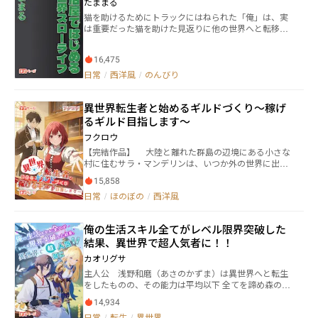
たままる
「Toute La Journée」を中心に繰り広げられるヒュー
猫を助けるためにトラックにはねられた「俺」は、実
マンドラマ。 表紙イラスト：ネモフィラさま
は重要だった猫を助けた見返りに他の世界へと転移す
ることになった。 そこで「俺」が選んだ仕事は鍛冶
屋。家族が増えたり事件に巻き込まれたり、バタバタ
16,475
するけど、「俺」は果たして最後は静かにスローライ
フを満喫できるのか。 他サイト様でも連載中です。 書
日常
/
西洋風
/
のんびり
籍版１～１１巻発売中、コミック版１～５巻も発売中
です。
異世界転生者と始めるギルドづくり～稼げ
るギルド目指します～
フクロウ
【完結作品】 大陸と離れた群島の辺境にある小さな
村に住むサラ・マンデリンは、いつか外の世界に出た
いと夢見つつ、実際には何も行動しないで働きもせず
15,858
に毎日をマイペースに過ごしていた。 自堕落に過ご
日常
/
ほのぼの
/
西洋風
す日々は祖父によって支えられていたが、ある日祖父
は突然倒れ亡くなってしまう。 遺言通りサラは、祖
父の残した莫大な遺産を独り占めして悠々自適に過ご
俺の生活スキル全てがレベル限界突破した
すはずだった──が。 「え？ ギルド？ しかもラン
結果、異世界で超人気者に！！
ク０って！？」 祖父の遺産のなかにあった底辺ギル
ドも相続してしまったサラは、一転して借金返済に追
カオリグサ
われるカツカツな生活に。 「問題ありません。サラ
主人公 浅野和磨（あさのかずま）は異世界へと転生
様。私とともにギルドを運営していきましょう」 祖
をしたものの、その能力は平均以下 全てを諦め森の中
父がサラの助けにと託した異世界転生者であるチハ
へと引きこもっていた 拾った猫のルカとともに森での
ヤ・ナゲカワとともに、サラは底辺ギルドから稼げる
14,934
んびりと生活していた最中、突如騎士の少女が小屋へ
ギルドへランクアップを目指す。 「無理無理無理無理
日常
/
転生
/
異世界