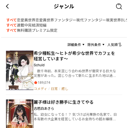
ジャンル
すべて
恋愛
異世界恋愛
異世界ファンタジー
現代ファンタジー
現実世界
BL
すべて
連載中
完結済
短編
すべて
無料
購読
プレミアム限定
詳細条件
除外条件
人気順
希少種転生～ヒトが希少な世界でカフェを
経営しています～
Schuld
数千年前、本来混じり合わぬ世界が衝突する巨大な
災害があった。混じり合って新たに生まれた地は過酷
な環境で高次の種族しか生存が適わず、独自の文化形
189,074
態を持って文明を再スタートするしかなかったが、安
コメディ
/
日常
/
癒し
定期に入った今、一つの種族が滅びに瀕していた。
ヒト。災害以前は一つの世界の支配種族であったが、
世界合一後の環境と戦争に敗れた種族は他種族国家に
麗子様は好き勝手に生きてやる
併呑されたが、その脆い構造、短い寿命、才ある個体
とそうでない個体の極端な差から徐々に減少。現在の
古芭白あきら
生存数は十万を割り、最早少数民族と化していた。
私、幼女になってる！？ 気づけば元華族の名家で、日
一方でヒトは小さくて脆弱ながら、混じり合った世界
本有数の大企業を経営しているお金持ちの超お嬢様、
の他種族からは「可愛らしい」と呼ばれる容姿から珍
清涼院麗子に転生してた。これって富と権力と美貌を
重されるようになり、別の需要が生まれる。接するこ
約束された人生イージーモードってやつじゃない。 や