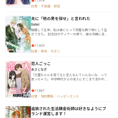
の理想が、静かに牙を研いでいた――。 異能と陰謀とバカ
11,976
す一見無秩序な会話には、思いがけない謎と真実が隠
騒ぎ。これは、宇宙で一番カオスな「お仕事SFギャグ
されています。例えば首や肩の痛みの原因が離れた腰
日常
/
不思議
/
妖怪
ロマン」である。
や足にある様に。それはもしかしたら知らないままの
方がいいかもしれない。 だけど彼女には見えてしま
夫に「他の男を探せ」と言われた
うのです。 ろくろ首の正体が… 人魚姫の孤独が…
地縛霊の闇が… そして……
Safari
結婚して五年、私は彼にとって完璧な飾り物として生
きてきた。 記念日のディナーの席で、彼は冷静に言っ
た。 「お互い、好きにしよう」 心が死んだように冷え
きったその夜、私は偶然にも大学時代に私を密かに想
11,923
ってくれていた先輩——今や東京のビジネス界で伝説
と呼ばれる杉野誠と再会した。 彼は私に仕事のチャン
日常
/
爽快
/
モダン
スを与え、自立を教え、そして私を世間の注目を集め
る存在へと導いてくれた。 元夫が涙目で復縁を懇願し
恋人ごっこ
たその日、私は先輩の腕に手を添えながら、業界最高
の賞を受け取っていた。 私は花のように微笑んで言っ
あさじなぎ
た。 「あなたがあの時、手放してくれたおかげで分か
「灯里ちゃんを見てると恋人なんていらないな、って
ったの。——私はもっと良いものに値するって。」
思っちゃう」 中学時代からの友人にそこまで言われる
灯里は付き合う相手がことごとくメンヘラ化する、通
称「メンヘ◯ほいほい」 会社員になった今でもそれは
11,867
健在で、マッチングアプリで出会ったばかりの相手か
らしつこく電話やメッセージを送られる。 またか、と
日常
/
契約関係
/
ハッピーエンド
思いサクッとブロックして同僚と飲みに行った先で客
からお酒をぶっ掛けられてしまう。 そこで再会したの
追放された生活錬金術師は好きなようにブ
が、中学からの同期生で「メンヘ◯ほいほい」という
あだ名をつけてきた湊だった。 「恋ってしたことない
ランド運営します！
んだ。ねぇ灯里ちゃん、恋の仕方、教えてよ」 灯里は