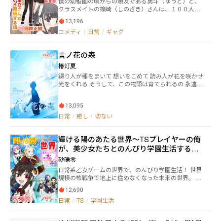
僕の幼稚園の頃からの親友である勇斗（ゆうと）と、
に。 その結婚生活は勿論平和なわけがなくて……！？
クラスメイトの篠崎（しのざき）さんは、１００人中
これは、三十路になって男に対して耐性のない気の強
１００人が両想いだと断言するくらい、お互い想い合
い巫女と、悪戯好きからかい好き迷惑行為大好き妖怪
13,196
っているのがバレバレな二人だ。 だが、大きな身体の
の化け狸の夫婦による奇想天外の結婚生活物語。
コメディ
/
日常
/
ギャグ
割には意外と慎重な勇斗は、一向に篠崎さんに告白す
る素振りはなく、それが篠崎さんの親友の足立（あだ
ち）さんには我慢ならないらしい。 ――そんなある日、僕
言ノ花の森
は業を煮やした足立さんに、二人をくっつける手助け
をしてほしいと頼まれて……！？
椿灯夏
綴り人が種をまいて 想いをこめて 読み人が花を咲かせ
光をくれる そうして、この物語は育てられるの 永遠に
綴っていこう、色褪せることのないように 好きな詩物
語からどうぞ。あなたの惹かれたものが、あなたの探
13,095
しているものの、木漏れ陽でありますように……。 料
理を選ぶように、お好きなものから選ぶのも楽しみの
日常
/
癒し
/
切ない
ひとつかと思います。その日、その時、その気分で。
今まで綴ってきたものをこちらに載せてます。 言葉変
輝ける陽のあたる世界～TSプレイヤーの俺
えたり追加したりしてます。 ◆時々更新 ◆ファンタ
ジーあり
が、美少女たちとのんびり学園生活するだ
けのVRMMO～
砂礫零
日常系乙女ゲームの世界で、のんびり学園生活！ 世界
規模の核戦争で地上に住めなくなった未来の世界。 地
下で、家に閉じこもりっきりの生活が人類のスタンダ
12,690
ードだ。 そんな普通の暮らしを送る15歳の少年サトル
日常
/
TS
/
学園生活
が初めてもらったVRゲームが 『マジカル・ブリリア
ント・ファンタジー』 ―― 核戦争前の地上に似たファ
ンタジー世界を舞台とした日常系乙女ゲームである。