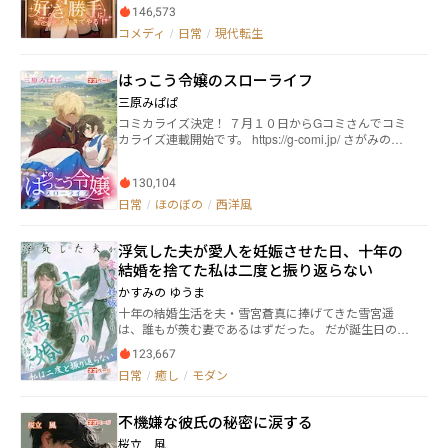
とで癒やされる愛玩動物的な立ち位置だ。 /そんな世
146,573
った超ラッキー！……と思ってた時が私にもありまし
界に転生してしまった一人の男は、祖父からヒトの血
たよ、と。 小学校で出会ったのは、前世で愛読してた
コメディ
/
日常
/
現代転生
を絶やしてはならぬという遺言を受け取り、僅かな財
少女マンガ『君にジャスミンの花束を』の登場人物達
産で市民権を買い取り、一つの道を模索する。 それ
だった！？ えっ、待って、私って、ヒロインをイジめ
即ち、穏健なハーレムを作って人口現象に僅かなりと
はっこう令嬢のスローライフ
て婚約者の御曹司から婚約破棄され家ごと没落させら
も貢献しようという険しい道。そのため、彼は人脈を
れる悪役お嬢様？ そんなのい～や～だ～。 私はあなた
三原みぱぱ
築くべく高級カフェを開き、多くの他種族と関わる道
達に関わらず恋に友情に青春にと人生を謳歌するか
を選ぶ。人外ヒロイン多数の陰謀系ラブコメディー、
コミカライズ決定！ ７月１０日からGコミさんでコミ
ら、そっちはそっちで勝手にやってちょうだい。っ
これより開幕。 ※9/24/2025より29話移行が有料化対象
カライズ連載開始です。 https://g-comi.jp/ さがみのの
て、どうしてあんた達が絡んでくるのよ！ 取り巻きお
となりました。 告知が大変遅れて申し訳ありませ
子先生作画でもはっこう令嬢をお楽しみください。 田
嬢様、マンガの登場人物、物語に関係ないモブまで私
ん。 一話50円前後に納まると思いますので、続きが
舎貴族ファーレン家の長女サラは、忙しい両親に代わ
の周りにわらわらと。 私は破滅人生を回避して、好き
気になる! という方は作者に缶コーヒーでも奢ってや
130,104
って妹のアリスのお世話をして暮らしていた。 ファー
勝手に生きてやる……はずだったのに、今日もほのぼ
るつもりでご購入いただけると幸いです。
レン家の白百合と呼ばれるアリスに対し、「じゃない
日常
/
ほのぼの
/
西洋風
のコメディ生活を送っております。 （この作品はフィ
方」「白百合のお世話係」と言われる始末。 そんなサ
クションであり、実在する、人物・地名・団体とは一
ラにジェラール第二王子が、婚約を申し込んできた。
切関係ありません） ※カクヨム、小説家になろう、ラ
浮気した夫が愛人を妊娠させた日、十年の
サラの気持ちを無視して婚約が成立し、一年が過ぎた
ノベストリートにも投稿しております（ネオページで
ころ、ジェラール王子はサラに「真実の愛を見つけた
結婚を捨てた私は二度と振り返らない
先行投稿しております） ※※※ネオページ連載契約作品
ので、婚約を破棄する」と言い放った。 それだけであ
【毎週火・土曜 夜更新】※※※
かすみの ゆうま
れば、望まぬ婚約を破棄されただけだったのだが、ジ
十年の結婚生活を夫・雪宮蒼真に捧げてきた雪宮遥
ェラール王子はサラを暗殺未遂の罪で追放したのだっ
は、誰もが羨む妻であるはずだった。 だが誕生日の
た。 僻地ランドールへ追放されたサラは、ある日突然
夜、恩人を名乗る藤原美由紀が忍び込み、温かな家庭
身に付けた異能の力を使い、一人暮らしを満喫してい
123,667
は音を立てて崩れ始める。 蒼真は彼女を庇い、義母・
た。 そこにエリオットとハンナと言う旅の父娘が現
日常
/
癒し
/
モダン
佳代も跡継ぎのために美由紀を手厚く迎え入れる。孤
れ、奇妙な三人暮らしが始まったのだった。
立する遥をよそに、美由紀は妊娠を口実に居座り、や
がて蒼真は雪山で妻を置き去りにし、最後には母の形
不機嫌な彼氏の秘密に涙する
見さえ奪った。 積み重なる裏切りと屈辱の果て、遥の
心は完全に凍りつき、やがて静かな決意へと変わる――す
桜立 風