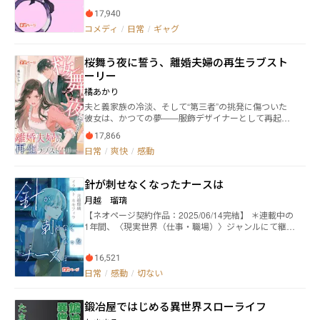
大分県 ・伊達亜利沙 農業科農産コース 福島県 ・八
女は魔女だったのです。しかも重度のヤンデレでし
雲星来 農業科畜産コース 北海道 ・船橋晴海 商業
17,940
た。
科美容コース 千葉県 【２年生 ⇒ ３年生】 ・西川
コメディ
/
日常
/
ギャグ
瀬李 商業科商業コース 山形県［部長］ ・九条白
蓮 商業科商業コース 京都府［副部長］ ・名取鈴
奈 商業科美容コース 宮城県 ・大仏 農業科畜産コ
桜舞う夜に誓う、離婚夫婦の再生ラブスト
ース 神奈川県 ・安芸 工業科建築コース 高知県
ーリー
【３年 ⇒ OB】 ・寒河江真帆 農業科農産コー
橘あかり
ス 山形県［元マネージャー］ 【新１年生】 寿々代音
湖 商業科調理コース 福岡県 【先生】 ・赤江 山形
夫と義家族の冷淡、そして“第三者”の挑発に傷ついた
県［顧問］
彼女は、かつての夢——服飾デザイナーとして再起を
誓う。手縫いの一針からブランド〈MIO〉を立ち上
17,866
げ、雑誌掲載とコンテスト受賞を経てパリ・コレの招
日常
/
爽快
/
感動
待を獲得。母として子の心を取り戻し、女としても自
尊を取り返す。過去への別れと、舞台に立つ現在の輝
きが交差する逆転成長物語。
針が刺せなくなったナースは
月越 瑠璃
【ネオページ契約作品：2025/06/14完結】 ＊連載中の
1年間、〈現実世界（仕事・職場）〉ジャンルにて継続
1位！今までありがとうございました＊ 大学病院の救
急外来に勤務する看護師の瀬野夏希は、迷走神経反射
16,521
をきっかけに、針にトラウマを抱えてしまう。 針刺し
業務ができなくなったことで病院を退職し、デイサー
日常
/
感動
/
切ない
ビスや保育園を転々としながら思い悩む日々を過ごし
ていたが、デイサービスの利用者から背中を押され、
鍛冶屋ではじめる異世界スローライフ
ふたたび医療現場に戻るべく「まなべ精神科クリニッ
ク」の門を叩く―― 精神科訪問看護、そしてカフェ＆バー