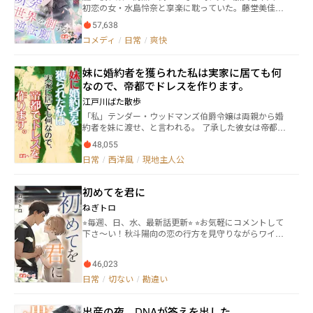
しの奥に仕舞い込んでいた離婚協議書だった。震えな
します。だって、「三人寄れば文殊の知恵」だから
初恋の女・水島怜奈と享楽に耽っていた。藤堂美佳は
ロ」です。 ※セルフレイティングはSeason2以降です
かった。迷わなかった。ただ、淡々と、应得の財産と
ね！ 夏休みには合宿もあるし、体育祭も文化祭も大騒
病院に駆け込み、結婚が虚しい幻に過ぎなかったと悟
慰謝料と息子の面会権を一行ずつ書き込み、「神崎純
57,638
ぎ。青春は、爆発だー！ 我が道を行くつよつよ【柴
る。五年前、彼女は愛のために栄養学研究所を諦め、
子」という名前を、最後に一度だけ丁寧に記した。八
コメディ
/
日常
/
爽快
犬？】、本当はアイドルしたくない俳優志望のアイド
義母の冷遇と愛人の挑発に耐え続けた。しかし得たの
年間の献身。八年間の沈黙。八年間、白月光の影に埋
ルたちと共に、「50万再生の豪運シンデレラガール・
は娘の「怜奈おばさん」への信頼と夫の冷酷な裏切り
もれたまま、誰にも見えないところで燃え尽きた女の
ゆ～か」は今日も全力で突っ走ります！ 他サイトにも
だった。だが亡き父の研究資料が彼女を目覚めさせ
話。そして——灰の中から立ち上がった女が、自分だ
妹に婚約者を獲られた私は実家に居ても何
投稿しております。
る。美佳はもはや誰の影でもない。栄養学の才覚で国
けの光を取り戻す話。
なので、帝都でドレスを作ります。
際舞台に立ち、人々の羨望を浴びる女王となる。後悔
する夫と屈辱に沈む義母、崩れ落ちる愛人に背を向
江戸川ばた散歩
け、彼女は誇らしく宣言する――「私の人生は、娘と私自
「私」テンダー・ウッドマンズ伯爵令嬢は両親から婚
身のもの」。
約者を妹に渡せ、と言われる。 了承した彼女は帝都で
ドレスメーカーの独立工房をやっている叔母のもとに
48,055
行くことにする。 テンダーがあっさりと了承し、家を
日常
/
西洋風
/
現地主人公
離れるのには理由があった。 それは三つ下の妹が生ま
れて以来の両親の扱いの差だった。 やがてテンダーは
叔母のもとで服飾を学び、ついには？ ナンバリング全
初めてを君に
200話。ある意味「朝ドラ的」な話です。 前半が「妹
に獲られる」まで。後半は「ドレスを作」り、主人公
ねぎトロ
なりの様々な決着をつけ、ハッピーエンドへと向かう
⭐︎毎週、日、水、最新話更新⭐︎ ⭐︎お気軽にコメントして
話です。 100話までは主人公視点、それ以降は俯瞰視
下さ〜い！秋斗陽向の恋の行方を見守りながらワイワ
点で進行します。
イしましょ⭐︎ ーーーあらすじーーー 身体だけと割り切
ったはずの2人に芽生えた恋心。好きな気持ちは溢れて
46,023
いくのに、2人の関係は拗れていってしまう……。2人
が選んでいく道は？ 秋斗（あきと） 大学生の頃、興
日常
/
切ない
/
勘違い
味半分で出会い系サイトに登録し、その後セフレとト
ラブルが続き、嫌気がさして出会い系の条件欄をかな
出産の夜、DNAが答えを出した
り厳しくした。本当に身体だけの割り切った関係しか