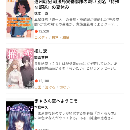
遼州戦記 司法局実働部隊の戦い 別名『特殊
乙女ゲームだけに、プレイヤーは全員、女子。 ―― ツン
な部隊』の夏休み
デレ気質の悪役令嬢キャラなルームメイトに、ちゃっ
かりしたヒロインキャラ。ヤンデレ好きなエルフのお
橋本 直
姉さんキャラなどなど。 たくさんの女子に囲まれて、
異星種族「遼州人」の青年・神前誠が発動した“干渉空
ひたすらのんびり学園生活送ります！ ―― 俺も、TSして
間”と“光の剣”――その異能が、貴族主義者によるクーデタ
るけど。 ※『小説家になろう』にて先行公開・完結
ー未遂事件「近藤事件」を阻止してから一か月。だ
済みの作品のタイトルの一部を変更した作品です。
12,520
が、宇宙に法術師の存在が公表されたことで、世界は
※表紙は砂臥環さまに描いていただきました。 ©️砂礫零
コメディ
/
日常
/
和風
静かに混乱の只中にあった。 そんな中でも、誠が所属
無断複写・転載を禁止します。 Unauthorized reprodu
する司法局実働部隊――通称「特殊な部隊」は今日も元気
ction prohibited. 版权所有。 복제 금지. 転載禁止
にバカをやっていた。 運用艦『ふさ』の艦長・アメリ
推し恋
アと、非情なサイボーグの副官・西園寺かなめの思い
つきで、「野球部夏合宿」という名の混乱イベントが
南雲葵巴
始まる。嫌な予感しかしない誠だったが、半ば強制的
泉川結菜（２３）は配信者samにガチ恋していた。あ
に巻き込まれていく。 高級ホテル、混浴風呂、貴族的
る日突然samからの「会いたい」というメッセージに
な晩餐……合宿先で誠は、かなめの正体――名門貴族国
答えて初めてリアルのsamである沢村累（２６）に告
家・甲武国の“姫”としての姿と、東和共和国の20世紀
白されて付き合うことに！だが、結菜に片恋している
末的な庶民生活とのあまりの違いに衝撃を受ける。 し
12,100
幼馴染、会社を継ぐために近づてくる御曹司、その他
かし、夏休み気分を打ち砕くように、「遼州人の解
諸々。面倒な男ホイホイの結菜は彼らに振り回されて
日常
/
泣ける
/
切ない
放」を掲げる革命家たちが誠を襲撃。法術を駆使する
しまうことに。さまざまな事件を乗り越えた先に本当
彼らとの戦いは、誠の力と正義を改めて問うものとな
の愛はあるのか？
る。 これを機に誠の警護体制が強化され、アメリア・
ぎゃらん堂へようこそ
かなめに加えて、無表情な戦闘用人造人間・カウラ
本島幸久
も“護衛”として同居を開始。男子寮の平和は完全に崩
壊した。 そんなドタバタを、酒とタバコと諦めで生き
柔道整復師のオレが経営する整骨院『ぎゃらん堂』
る嵯峨特務大佐と、『人類最強』な天才幼女クバル
には色々な人がやって来る。ある日常連の患者さんが
カ・ラン中佐は、どこか達観した目で見守る。そし
訊いてきた。 「ろくろ首って骨と筋肉、どっちが伸び
て、その裏では“廃帝ハド”が掲げる「強者による支配」
るの？」 いや知らんわ。 そこに集まる人々が交わ