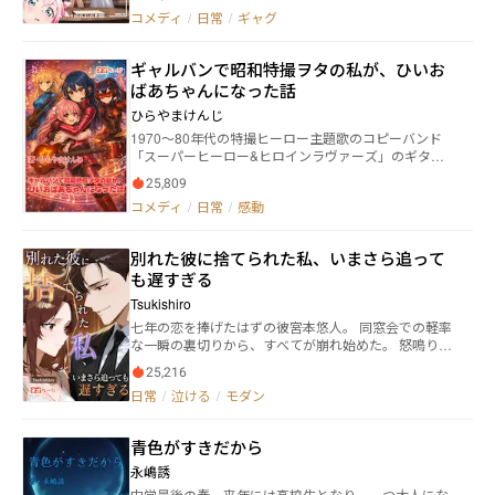
「はっ？」 ある日、女神が我が家に現れ、目の前に
コメディ
/
日常
/
ギャグ
セーブポイントを設置した。 その日以来、我が家の
至る所から異世界人共が現れる。 どうやら家の玄関
やら窓やらが、異世界に繋がったらしい。 勇者、ヒ
ギャルバンで昭和特撮ヲタの私が、ひいお
ーロー、魔法少女、ドクター、カードゲーマー、エル
ばあちゃんになった話
フ、宇宙飛行士。 他にも様々な世界の、主人公と言
えそうな奴らがやってくる。 我が家のセーブポイン
ひらやまけんじ
トにデータを保存するために。 セーブ目的もあれ
1970～80年代の特撮ヒーロー主題歌のコピーバンド
ば、単に休憩所としての使用、はたまたこの世界での
「スーパーヒーロー&ヒロインラヴァーズ」のギター
旅行など。 様々な方法で活用しようとする異世界の
ボーカルである味蕾来夢【みらいらいむ】は、自身の
主人公達。 テメエら当たり前のように人の家不法侵
25,809
音楽活動が全くウケない現状に不満を抱いていた。
入してんじゃねえよ！？ 様々な世界の主人公達の
コメディ
/
日常
/
感動
同時期にデビューした中学時代の同級生オーヴァー・
交流。 時には詰みセーブをしてしまった事の相談を
ジュリエッタ（日本人）率いるアニソンコピーバンド
受け。 時にはご飯を出し、時には異世界人同士で交
の「ダイヤモンドブレイカーズ」が、徐々に知名度を
流、時にはこの世界で一緒に買い物など。 我が家の
別れた彼に捨てられた私、いまさら追って
上げている事も彼女のストレスと嫉妬を増加させる原
未来はどうなる！？ この作品はハーメルンにも転
も遅すぎる
因となっていた。 そんなある日、来夢の前に青年と
載しています。
幼女が現れる。 青年は言った。 「―貴女の孫だ
Tsukishiro
よ。突然で悪いんだけどさ、俺の娘をしばらく預かっ
七年の恋を捧げたはずの彼――宮本悠人。 同窓会での軽率
てくんない？」 幼女は言う。 「―貴女の曾孫な
な一瞬の裏切りから、すべてが崩れ始めた。 怒鳴り声
のじゃ！ひいおばあ様！お世話よろしくな！」 あり
も涙の抱擁もなく、返ってきたのは冷たい沈黙。 「遅
得ない状況に来夢は叫ぶ！ 「ギャルバンで昭和特撮
25,216
すぎる」「もう愛していない」――そう突きつけられるた
ヲタの私が、突然ひいおばあちゃんになったんだ
日常
/
泣ける
/
モダン
びに、 高橋彩香は必死に縋り、街中で泣き叫び、膝を
が！？えっ？マジでー！！？？」 これは、ある日突
ついて懇願する。 だが彼は振り返らない。 愛は灰にな
然、曾孫を名乗る幼女と暮らす事になった1人のバンド
り、残ったのは火葬場のような冷たさ。 必死に追って
少女の笑いアリ、涙アリ（ホント？）の日常生活を描
青色がすきだから
も取り戻せない関係。 ――これは“後悔しても手遅れ”を刻
くという予定の物語であったりするのである！！（多
み込む、女の痛快な逆転物語。
永嶋誘
分）
中学最後の春。来年には高校生となり、一つ大人にな