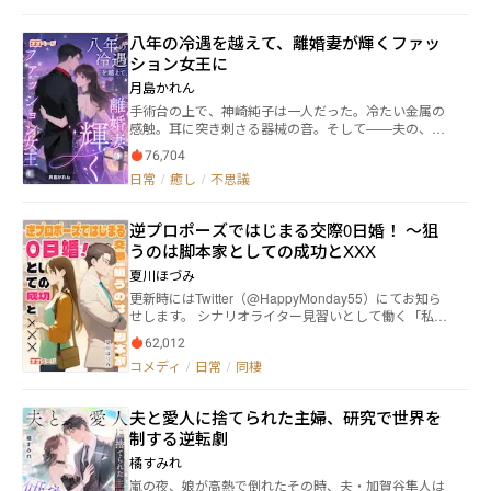
ジョン一辺倒ではない女子高生の、かなーりおかしい
日常を描いています。 県立高校冒険者科の女子高生・
八年の冷遇を越えて、離婚妻が輝くファッ
柳川柚香（やながわ ゆずか）は友人と訪れたダンジ
ション女王に
ョンで首輪を付けていない柴犬に出会う。 誰かが連れ
てきたペットの首輪が抜けてしまったのだろうと思っ
月島かれん
た柚香は、ダンジョン配信をしながら柴犬を保護しよ
手術台の上で、神崎純子は一人だった。冷たい金属の
うとするが、「おいで」と声を掛けて舐められた瞬間
感触。耳に突き刺さる器械の音。そして——夫の、不
にジョブ【テイマー】と従魔【個体α】を得たという
在。同じ病院の、同じフロアで、夫・神崎墨は愛する
アナウンスが流れた。 柴犬はめちゃくちゃ可愛い！
76,704
人の白い兔のために眉をひそめ、その腰に手を添えて
でもこれ本当に柴犬なの？ でも柴犬にしか見えない
日常
/
癒し
/
不思議
いた。一つの宅配便が、すべての始まりだった。差出
し！ そして種族を見たらなんと【柴犬？】って！
人：早乙女若菜。添えられたメモにはたった一行——
なんでそこにハテナが付いてるの!? ヤマトと名付けた
「あなたの夫の子を宿しました」。国民的女優、早乙
【柴犬？】は超絶力持ちで柚香を引きずるし、魔物の
逆プロポーズではじまる交際0日婚！ 〜狙
女若菜。神崎墨が二十年間、心の奥底で神のように祀
魔石も食べちゃうなかなかの【？】っぷり。 見ている
うのは脚本家としての成功とXXX
り上げてきた初恋の女。愛兔専用のVIP診察室が病院の
分には楽しいけれど、やってる本人は大変なダンジョ
最上階に設けられ、院長でさえ頭を下げる——その女
ン配信は盛り上がりを見せ、なんと一晩で50万再生と
夏川ほづみ
のためなら、夫は何でもした。純子は、そのことを知
いうとんでもない事態を引き起こす。 アイドルを助け
更新時にはTwitter（@HappyMonday55）にてお知ら
りながら八年間、黙って耐えてきた。愛されなくて
たり謎のサンバ仮面が現れたり、柚香の周囲はトラブ
せします。 シナリオライター見習いとして働く「私」
も。認められなくても。「神崎の奥様」として公表さ
ルだらけ。（原因として本人含む） しかも柚香は、そ
こと椿井 薫（27歳）。 心も体もすり減っていたある
れることすら一度もなくても。夫の心にいつか届く日
もそも冒険者になりたくて冒険者科に入ったのではな
62,012
日、酔っ払いに絡まれたところを、ひとりの男性に助
を信じながら、家を守り、息子を育て、義父の信頼だ
かったのです！ そこからもう周囲に突っ込まれてい
コメディ
/
日常
/
同棲
けられる。 長身で、整った顔立ち、そして洗練された
けを糧に生きてきた。だが、その「いつか」は、来な
たり！ 過激な多方面オタクで若俳沼のママ、驚きの過
雰囲気をまとう男性の名前は出雲 蓮（30）。 その瞳
かった。手術後、夕暮れの病院を一人で出た純子を迎
去を持ってたパパ、そしてダメステータスすぎてブー
に見つめられた瞬間、張りつめていた心の糸が切れて
えたのは、夫でも息子でもなかった。誤って繋がった
トキャンプさせられる口の悪いリアル癒やし系アイド
夫と愛人に捨てられた主婦、研究で世界を
── 気づけば私は、彼にプロポーズ！ さらに、一緒に
ままの電話から流れてきたのは、我が子の無邪気な声
ル（）に個性の強すぎるクラスメイトや先輩たち。 ひ
制する逆転劇
暮らすことに！ 穏やかな日常の中、どんどん彼に惹か
——「若葉おばさん、ぼくのお母さんになって！」そ
よっこテイマーの日常は、時々ダン配、日々特訓。友
れていくけれど 彼の心には、踏み込めない境界線があ
の瞬間、純子の中で何かが、静かに、確かに——崩れ
橘すみれ
達の配信にも駆り出されるし、何故かアイドル活動ま
って……。 ゆっくりと、でも確かに育っていく二人の
た。彼女が梳妝台から取り出したのは、ずっと引き出
でやっちゃったり!? 悩みがあれば雑談配信で相談も
嵐の夜、娘が高熱で倒れたその時、夫・加賀谷隼人は
関係の行方は？ ーーーーー ※タイトル略称は「逆ゼ