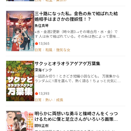
と飛び込んでくる オークに襲われていた彼女は命から
無理～！！！！」 ○第１部 仲間探し～（１話～４４
がら逃げ込んできたのだった 自己紹介をして食事をふ
話） ギルドを立て直すために、仲間を探し奔走す
るまうカズマ そこで少女騎士は、自身の力が驚くほど
る！ ラスト３３話～はバトルシーンもあります！ ○
三十路になった私。金色の糸で結ばれた結
に向上し、傷も癒えていることに気づいた カズマには
第２部 コーヒー栽培で村おこし～（４５話～） ギ
婚相手はまさかの狸妖怪！？
何かあるとふんだ彼女 実はかつて冒険者時代に一切戦
ルド強化のためにも村おこし！ 異世界の飲み物コー
闘スキルが芽生えなかった彼は、生活スキルの全てを
ヒー栽培目指します！ 異世界コーヒー栽培を楽しみ
魚住真琴
取得し、そのレベルを極限まで鍛え上げていた 理由は
たい方は５０話から読んでも楽しめます！（※「長い
※水・金週2更新（時々週3→その場合月・水・金）で
不明だが、その生活スキルは限界を超えており、通常
な……」という方は、まずは、そこから読まれても
す 人は糸で結ばれている。その糸は色によって意味が
では考えられないほどのバフを与える効果を得ていた
◎） コーヒーが香る異世界で、「仲間」と「居場
違う。 代表的なものでいうと、黒は不運。白は幸運。
作った料理は高度な魔法薬に、育てた作物は古代に滅
所」を築いていく、成長と絆のスローライフ！
13,565
赤は好かれている人の数。 太さによって効果や思いの
びたような伝説級の食材に、鍛えた武器や武具は聖剣
日常
/
和風
/
強気な女
重さが違うその糸が見えるのは、葛葉神社の巫女の
や神剣のような効果を得る 彼を隠れ住む賢者と考えた
み。 切ったり、結び変えたりできるのも、巫女のみ。
少女騎士は彼を秘密にし、平和に暮らせるよう守ると
それらの糸の中で滅多にない色がある。 それが、運命
心に決めた 自身の力に全く気付かないカズマと、周囲
サクッとオラオラアゲアゲ万葉集
の糸。 色は金色（こんじき）。 金色の糸で結ばれたも
が織りなすほのぼの隠居ストーリー
のは、必ず結婚することになる。 運命の糸は巫女であ
深海インク
っても解いたり切ったり出来ないほど強い力を持つ。
一話読み切り！ときどき短編小説なども。 万葉集から
しかし、輝かしいその色の糸に出会うことは、めった
ランダムに1首を選んで、熱く語る！ちょっと元気にな
にない。 30歳になっても、自分から伸びる糸が見える
る！ どこから読んでもオーケー。目次は、更新日時が
ことのなかった巫女、楠葉は自分には縁のない糸たち
新しい順です。
なのだろうと割り切って巫女としての仕事に生涯を注
13,393
ぐことに決めていた。 そんなある日、空が真っ赤に染
日常
/
熱い
/
成長
まった夕暮れ時。 巫女である楠葉が葛葉神社の鳥居の
下を2回くぐった、刹那。 金色の糸が現れ、その先に
は黒い袴を纏った茶髪の男が居た。 しかしその正体
明らかに両想いな勇斗と篠崎さんをくっつ
は、人間に化けた狸。しかも不死身で倒すことのでき
けるために僕と足立さんがいろいろ画策す
ない、悪戯好きの妖怪バカ狸。 あまりの驚きで妖怪と
る話
認識する前に、見たことのない美男な容姿に見惚れて
間咲正樹
しまった楠葉は幻惑をかけられて結婚させられること