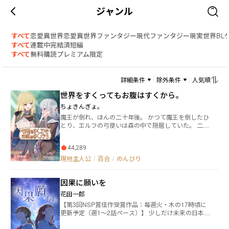
ジャンル
すべて
恋愛
異世界恋愛
異世界ファンタジー
現代ファンタジー
現実世界
BL
すべて
連載中
完結済
短編
すべて
無料
購読
プレミアム限定
詳細条件
除外条件
人気順
世界をすくってもお腹はすくから。
ちょきんぎょ。
魔王が倒れ、ほんの二十年後。 かつて魔王を倒したひ
とり、エルフの弓使いは森の中で隠居していた。 二十
年ぶりに現れたのは、かつての仲間の魔女。 「もう一
度、旅に出ない？ 今度は、ふたりで」 魔女の言葉を
44,289
きっかけに、ふたりは世界を巡る旅へ出る。 世界をす
くっても、満たされなかったものを埋めるために。 ◇
現地主人公
/
百合
/
のんびり
面白ければ、応援、感想などしていただけると大変嬉
しゅうございます。 本作品の表紙はAIによるものでは
因果に願いを
なく、イラストレーターは、めとなさいく様にご依頼
しております。
花田一郎
【第3回NSP賞佳作受賞作品：毎週火・木の17時頃に
更新予定（週1〜2話ペース）】 少しだけ未来の日本。
この国では人と人の出会いを決定づける要素…『因果
律』をも測定することが可能となっており、因果にて