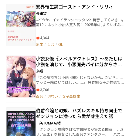
をウミは知ることになる パンデミックに隠された秘
襲わせるわよ！』をリアルに再現することができてし
異界転生譚ゴースト・アンド・リリィ
密、ゾンビ、ゾンヒイーターという存在、そしてソラ
まうのだ。 いつものように、深夜のダンジョンでオー
の正体 そんな世界を巡る二人はやがて惹かれ合い、お
長串望
クロードをソロ討伐していると、妙な初心者風の冒険
互いに特別な感情を抱いていく 果たして、二人はこの
者に声をかけられる。 その初心者風の冒険者は、自分
※どうか、イカイテンショウタンと発音してください。
世界のどこかにあると言われているオメガウイルスの
が「柊アクア」本人であると名乗る。 そして、麻衣華
第12回ネット小説大賞入賞！ 2025年4月よりいずみノ
汚染を受けていない居住区画、ユートピアに無事にた
に自分の代わりに柊アクアになりきり、一緒にペアで
ベルズ様より書籍第1巻発売！ 2025年8月29日書籍第2
どり着くことは出来るのか ゾンビバトル百合ロードム
ダンジョン配信をしようと迫るのだった。
巻発売！ 2025年12月19日書籍第3巻発売！ 2026年3
ービーが今、始まる
4,364
月27日書籍第4巻発売！ 妛原 閠(あけんばら うるう)26
歳事務職。趣味はＭＭＯＲＰＧ。あだ名は「幽霊」。
転生
/
百合
/
GL
ブラック企業で限界社畜としてすり減るばかりの人生
に疲れ果てた彼女は、ある朝突然、ゲーム内のキャラ
小説女優《ノベルアクトレス》～あたしは
クターの体で、しかし見知らぬ異世界に横たわる自分
を発見した。 新たな人生と思って自由気ままに生き
小説を演じて、小悪魔先パイに分からされ
ていこうと決めた閠は、天真爛漫な現地の少女リリオ
ちゃう？？？～
夕姫
と巡り会い、その旅に相乗りすることを決める。リリ
『この気持ちは小説《嘘》じゃないから。だから……
オのお付きの武装メイド、トルンペートとも合流し、
ずっと一緒にいてほしい……』 思春期女子が共感でき
三人で冒険屋としての生活が始まった。 武者修行を兼
るところが1つはある。涙なくしては語れない至極のモ
ねて亡き母の故郷を訪ねるリリオの旅は、各地で様々
3,766
ヤキュン青春百合小説誕生！どうぞ御堪能ください ※
なトラブルに巻き込まれながらも生き生きと賑やかに
百合
/
切ない
/
女子高校生
プロローグは前置きで本編は2話から始まります。
続く。閠は少女たちに連れられていくうちに、自分の
【あらすじ】 様々なジャンルの中で唯一「恋愛物」が
心がゆっくりとではあるが回復しつつあることを感じ
嫌いな主人公 新堂凛花(しんどうりんか)。 彼女は恋
るのだった。 旅の中で三人は想いを交わし合い、やが
伯爵令嬢と町娘、ハズレスキル持ち同士で
愛物以外ならなんでも好き。小説の中の恋愛はあり得
てアンバランスな三角形として結ばれる。この旅はど
ダンジョンに潜ったら愛が芽生えた話
ないと常々思っている。 名門花咲学園に入学した凛花
こへ向かうのだろうか。この旅はどこまで続くのだろ
は、必ず部活に入らなくては行けない決まりを知り、
うか。 三人娘の異世界食い道楽&温泉ツアー時々冒険
一条TOMA奈緒
見たことも聞いたこともないような部活の「小説同好
は続く。 小説家になろうからのセルフ転載です。
ダンジョン攻略を目指す冒険者が集まる国家「レガ
会」に興味を持つ。 そしてその小説同好会に行くと黒
リア王国」を舞台とした百合ファンタジー。 ハズレ
髪で美人な見た目の二年生の先パイ 小鳥遊結愛(たか