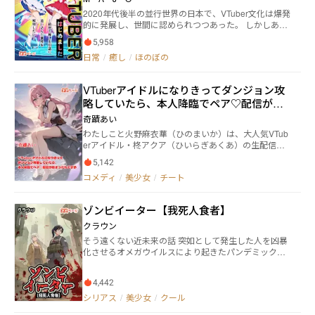
2020年代後半の並行世界の日本で、VTuber文化は爆発
的に発展し、世間に認められつつあった。 しかしある
時、白鳥かなの推しているVTuberがとある事件により
5,958
引退を迫られることになる。 かなはそのことがショッ
日常
/
癒し
/
ほのぼの
クで周りが見えておらず、外出中車に轢かれて死亡
し、2010年代の世界に転生した。 この時代には技術が
成熟していたが、VTuber文化はまだ存在していなかっ
VTuberアイドルになりきってダンジョン攻
た。 かなは前世の記憶が残っていたため未来の知識を
略していたら、本人降臨でペア♡配信が始
活かして、多様性と革新の方向へとコミュニティを導
くことを決心する。 【現実世界ジャンル、アクティブ
まったんですが
奇蹟あい
ランキングにて最高第1位達成！】 【現実世界ジャン
わたしこと火野麻衣華（ひのまいか）は、大人気VTub
ル、応援ランキングにて最高第1位達成！】
erアイドル・柊アクア（ひいらぎあくあ）の生配信を
毎日リアルタイムで閲覧することを日課にしていた。
5,142
アクアのことが好きすぎて、どうしても認知されたく
コメディ
/
美少女
/
チート
て、スパチャを投げまくるほどののめり込みっぷりだ
った。 そんな麻衣華には秘密があった。 麻衣華はアク
アのことが好きすぎて好きを通り越してしまい、柊ア
ゾンビイーター【我死人食者】
クアの精巧なアバターを作り出していた。 冒険者の顔
も持つ麻衣華は、アバターを身に着けて、柊アクアに
クラウン
なりきりプレイで夜な夜なオークロードをソロ討伐し
そう遠くない近未来の話 突如として発生した人を凶暴
ていたのだ。 オークロード討伐の目的は、オークロー
化させるオメガウイルスにより起きたパンデミックに
ドから低確率でドロップするという超レアアイテム
より世界は廃退していた とある理由からシェルターを
「スキルストーン」を手に入れるため。オークロード
追い出された少女ウミはオメガウイルスの感染者であ
からスキルストーンを入手できれば、≪オーク召喚≫
4,442
るゾンビに襲われたところをソラという少女に救われ
のスキル習得が可能になるといううわさを信じてのも
る それをきっかけに一緒に行動することになった二人
シリアス
/
美少女
/
クール
のだった。 崇拝するアクア様の決めゼリフ『スパチャ
そしてソラとの旅をするなかでこの世界に起きた真実
もしないでアクアに話かけるなんて、子分のオークに