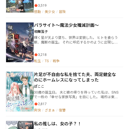
スキル「推し魔法」を持った主人公の町娘「ポルカ」
なしゆあ)がいた。 彼女は凛花を快く迎えいれてくれた
3,519
とハズレスキル「握力強化」を持ったヒロインの伯爵
が、凛花が恋愛物の小説が嫌いと知ると態度が一変。
感動
/
美少女
/
冒険
令嬢「カナ·レイボーン」が協力してダンジョン攻略を
そう、ここは小説同好会ではなく小説演劇同好会だっ
目指し、愛を紡いでいく。 一般家庭に生まれ、両親
たのだ。恋愛経験も乏しく男性経験もない、恋愛物を
に自分の人生を支配されていると感じていたポルカは
嫌っている主人公の凛花は【小説女優】として小鳥遊
パラサイト〜魔法少女殲滅計画〜
家出し、冒険者となる。しかし自身に発現した「推し
結愛先パイに恋愛物の素晴らしさを身を持って分から
魔法」が「使用対象への好意に応じて使える魔法、能
相舞藻子
されていくことになるのだが……。 この物語は女子高
力が変わる」というもので役に立たないことから、ポ
生の日常を描いた、恋に勉強に色んな悩みに葛藤しな
輝く星が天より墜ち、世界は変貌した。 ヒトを食らう
ルカはダンジョン内で一人採取活動をして生き繋いで
がら、時に真面目に、切なくて、そして小説を演じな
獣、魔獣の誕生。 それに呼応するかのように出現し
いた。 ある日、ポルカはダンジョン内で血まみれ
がら自分の気持ちに気づき恋を知り成長していく。少
た、魔法を宿す少女たち。 数百年の戦争を経て、人類
で倒れているカナを発見し救助を試みる。そこでポル
しエッチな青春ストーリー。
は魔獣へと打ち勝ち。 世界は平和を取り戻した。 ――その
カは瀕死のカナと言葉を交わし、彼女の生き様に惚れ
3,218
はず、だったのだが。 散っていった魔法少女たち。 そ
る。カナに好意を抱いたポルカは「推し魔法」を効果
の怨念を一身に背負うように、真っ赤な瞳を持つ少女
転生
/
TS
/
戦争
的に発動することができ、カナの命を救う。この出来
が目を覚ました。
事がきっかけでポルカとカナはパーティを組むことに
なる。
片足が不自由な私を捨てた夫、両足健全な
のにホームレスになってしまった
ぽここ
30歳の誕生日。 夫と娘の帰りを待っていた私は、SNS
で一枚の「幸せな家族写真」を目にした。 場所は東京
ディズニーランド。 笑顔で娘を抱きしめる夫の隣に
2,817
は、彼の初恋の女性が寄り添っていた。 一年前、娘を
爽快
/
ざまぁ
/
復讐
かばって交通事故に遭い、左脚に後遺症が残った。 そ
れ以来、6歳の娘は私を「足の悪い使用人」と呼ぶよう
になり、 夫は冷たく言い放った。 「障害者の妻なん
私の推しは、女の子？！
て、恥ずかしい」 両親が遺してくれた一千万円の遺産
は騙し取られ、 家も、娘も奪われ、 私は雨の夜、東京