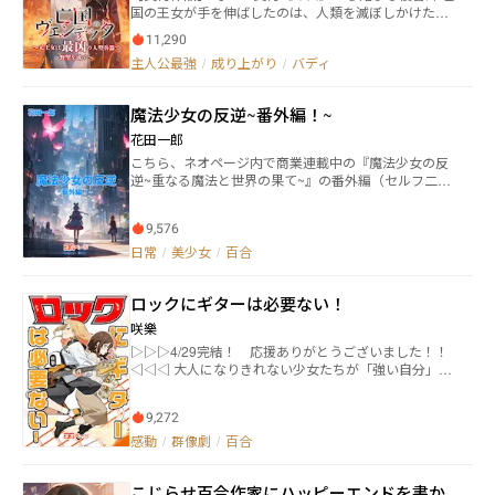
ロマン開幕！
国の王女が手を伸ばしたのは、人類を滅ぼしかけた機
のって夢？ 私、本当に殺されたの？ お姉様に？
械の魔王だった。 『機械の創造を禁ずる。破れば即座
どうすれば……生き延びられるの？） ライラが考えに
11,290
に全世界が敵国とみなす』 シエンシア平和協定唯一
考え抜いた結論は幼馴染であり、王国随一の魔法使い
主人公最強
/
成り上がり
/
バディ
禁忌条項 ⭐︎ 新歴525年。 帝国の陰謀によって国を
であるミルネシアにとにかく媚びを売る事だった。
滅ぼされたレストアーデ王国。 王族の中で生き残っ
『お、お願いします姫さまぁー！ 私を殺さないでく
たのは第一王女たるソフィーリア・ヴァン・レストア
ださーい！！』 『さぁて、どうしてやろうかしらね？
魔法少女の反逆~番外編！~
ーデただ一人。 彼女の能力は微力。仲間もごく僅
ライラ？』 皇女ユリアナによる処刑を免れたライラ
か。 帝国の力は世界最大。軍人一人一人の力は並み
花田一郎
であったが、彼女に仕え、国を売った彼女は国家転覆
を遥かに上回り、覇権国家として世界に君臨してい
罪の罪で投獄され、裁判を受ける事となった。すべて
こちら、ネオページ内で商業連載中の『魔法少女の反
る。 されど彼女は王国を取り戻すことを諦めない。
の後ろ盾を失った彼女に残された道は生き残った王族
逆~重なる魔法と世界の果て~』の番外編（セルフ二次
ソフィア王女はどんなことをしてでも帝国を討ち、王
であり、幼馴染のミルにひたすら媚びを売る事であ
創作）となります。 すべてのエピソードは時系列順で
国を取り戻すと誓っていた。 それがたとえ、人類を
る。 『ミルの命令なら、なんでもやります！』 『そ
はありませんので、お好きな話からお読みいただけま
滅亡まで追い詰めた禁忌の存在『機人《エクステン
う。だったら今ここでワン！と吠えてみなさい！』
9,576
す。 主に本編中では描かれなかった、魔法少女たちの
ド》』と手を組んだとしても….。 全ては己が復讐を
『わ、ワンワン！！』 『まだ少し恥じらいが残ってい
日常をメインに不定期更新を行います。 本編→https://
日常
/
美少女
/
百合
貫くために―― 「なんだマスター。お前、オレに『あんな
るわね。やり直しよ』 『ワンワン！』 これは本当は好
www.neopage.com/book/30109336920054900
こと』しといて意外と初心なのか？」 「か、揶揄わな
きなのに、好きと伝えられなかった女の子が好きを拗
いで！ わ、私だってあんなの初めてだったんだか
らせて、一度は敵対の道を選び、その後、全力で媚を
ロックにギターは必要ない！
ら……！」 ※火・木・土 更新
売ることになった少女の物語の始まりである。 ※サブ
咲樂
タイトルは、(〜お姉様に見限られた私は幼馴染の王女
▷▷▷4/29完結！ 応援ありがとうございました！！
に鞍替えします。もう貴方の言いなりにはなりませ
◁◁◁ 大人になりきれない少女たちが「強い自分」を
ん！〜)です。字数制限の為、省略しております。 今月
取り戻す、崖っぷちガールズバンド小説 ――ロックにギタ
の更新日は毎週土曜日です。
ーは必要ねえ。これが、あたしらの音楽だ。 ＝＝＝＝
9,272
＝＝＝＝＝＝＝＝＝＝＝＝＝＝＝＝＝＝＝＝＝＝＝＝
＝＝ メジャーガールズバンド『サマーバケーション』
感動
/
群像劇
/
百合
の天才ギタリストである向日葵と喧嘩別れをしたベー
シストの涼夏は、大学でサキソフォニストの蓮美と出
こじらせ百合作家にハッピーエンドを書か
会い〝（あてつけの）ギターレスバンド〟の結成を目