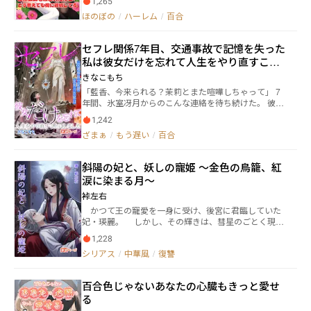
1,265
うより、なんだか俺に積極的な態度にちょっと違和感
けるしかなかった。 私は人混みに紛れ、柱の影に身を
ほのぼの
/
ハーレム
/
百合
を感じる。 もしかして、カップルのためじゃなくて、
潜めて、その光景を見ていた。 花束を抱えた夫。 きれ
俺のため？ その日を境に精力が異常にみなぎる不可思
いに着飾られた息子。 そして――夫が十年も待ち続けた
議な現象に見舞われ、周りの女の子が次々に集まって
女。 航太が駆け寄る。 まるで練習してきたかのよう
セフレ関係7年目、交通事故で記憶を失った
くる。 しかも何故かみんな百合なのである。 そして、
に、完璧な笑顔で、こう言った。 「おばさん、僕のマ
私は彼女だけを忘れて人生をやり直すこと
俺の百合に挟まれるほのぼのハーレムライフが始まり
マになってよ！ 今のママより百倍いい！」 その瞬
を告げる。 ※暗い設定はありません。百合ヒロインで
にしました
間、心の中で何かが音を立てて砕け散った。 夫でも、
きなこもち
すがあくまで男主人公のハーレムものです。
姑でも、世間でもない。 ――私の息子が、私を捨てたの
「藍香、今来られる？茉莉とまた喧嘩しちゃって」 7
だ。 すべてが終わったと思った。 けれど――。 その女性
年間、氷室冴月からのこんな連絡を待ち続けた。 彼女
は、夫を見なかった。 息子も見なかった。 花束も、歓
が私を必要とする瞬間だけが、私の存在意義だった。
声も、カメラも、 ひとつ見なかった。 ただ、人混みの
1,242
ラブホで抱かれた後、いつものように言われる。 「帰
奥、柱の影で立ち尽くす私を見つめていた。 秋月涼
ざまぁ
/
もう遅い
/
百合
って。明日茉莉が帰ってくるから」 その夜、暴雨の中
葉。 冷たい眼差しを持ち、誰にも媚びず、誰が用意し
で起きた交通事故。 目覚めた私の記憶から、なぜか氷
た筋書きも受け入れない女。 彼女が私の前に立ったそ
室冴月という人間だけが綺麗に消えていた。 携帯に残
の瞬間、初めて思った。 この世界に、私を「人」とし
斜陽の妃と、妖しの寵姫 ～金色の鳥籠、紅
された3247枚の写真、100回以上のホテル記録、そし
て見てくれる人がいるのだと。 なぜ彼女は私を選んだ
涙に染まる月～
て「私はあの子の代わりもの」と書かれた日記。 過去
のか。 なぜ、たった一言で夫の用意した舞台を踏み砕
の自分がどれほど惨めだったかを知った瞬間、私は決
裃左右
いたのか。 なぜ、私の手を握ったのか。 ――その答えを探
めた—— この記憶は、もう二度と取り戻さない。 すべ
していく中で、私は気づいた。 七年間、私はずっと、
かつて王の寵愛を一身に受け、後宮に君臨していた
てを削除し、ブロックした。 新しい人生が、今日から
他人が書いた台本の中で生きていたのだ。 今度は――私が
妃・瑛麗。 しかし、その輝きは、彗星のごとく現れ
始まる。 でも、私をセフレとしか思っていなかったは
書く番だ。
た若く妖艶な姫・月華によって、脆くも翳りを見せ始
ずの彼女は、 なぜか今になって泣きながら追いかけて
1,228
める。 嫉妬、策略、そして裏切り――。 美しくも残酷
きた。
シリアス
/
中華風
/
復讐
な宮廷で、二人の女の運命が複雑に絡み合う。 「陛下
は薄情なお方。いっそ、わたしのほうがいいのではな
いですか？」 絶望の淵に沈む瑛麗に、妖しく微笑み
百合色じゃないあなたの心臓もきっと愛せ
手を差し伸べる月華。 彼女の真の目的とは？ そし
る
て、彼女が秘める壮絶な過去とは？ 忠誠を誓う若き
将軍・暁勇も巻き込み、物語は予期せぬ結末へと加速