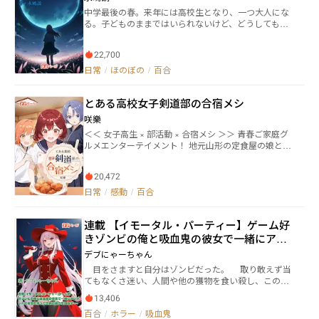
ナージュを見る。 そして、そんな彼女の周囲には宰
これは少女たちが、『世界』に反逆する物語──。 番
つつ、ときにエージェントとして過酷な任務に赴く。
中学最後の春。来年には高校生となり、一つ大人にな
相の息子、騎士団長の息子、有名な商家の息子にカル
外編はこちら→https://www.neopage.com/book/30261
与えられた因果の果てになにが待っているのか、それ
る。子どものままではいられないけど、どうしても大
ナージュの兄までもが彼女に敵意を向けていた。 「婚
368110452600
は誰にもわからない。しかし、円佳は願っていた。
人にはなりきれない私たちは思い出を紡いでいく。 こ
約破棄、ですか。理由をお伺いしても？」 静かに尋
「いつか私も、絵里花のことを『好き』になれますよ
の春出会った不思議な女の子、なにかと気が合う私の
ねるカルナージュに、オルフェウスはさらに叫ぶ。
22,700
うに」 これは少女たちの数奇な『因果』をたどる、愛
友だち、先輩である私を敬ってくれない後輩たち、さ
「貴様がエリシアに嫉妬し、彼女に危害を加えたから
と出会いの冒険譚である──。 （※この作品はフィク
まざまな人たちとの出会いがたくさんの思い出を作っ
日常
/
ほのぼの
/
百合
だ！」 そうして次々と嘘の罪とでっち上げられた証
ションです。実在の人物･団体･事件とは一切関係があ
ていく。 清く、正しく、誠実に、どんなくだらないこ
拠が突きつけられ、四方から責め立てられるカルナー
りません）
とにも全力で挑戦して全力で楽しむ私たちのお話！
ジュ。 しかし彼女は心の中でただ思った。 「面倒だ
とある高校女子剣道部の合宿メシ
わ」 未来の王妃として努力してきた日々。 しか
咲樂
し、それは決して彼女が望んだ道でもなければ、まし
てやオルフェウスを愛したことなど一度もない。 オ
＜＜ 女子高生 × 部活動 × 合宿メシ ＞＞ 青春ご家庭グ
ルフェウスに振り回されるだけの毎日に嫌気がさし、
ルメエンターテイメント！ 地元山形の定食屋の娘とし
全てがどうでも良くなっていた彼女は抵抗すらせず、
て生まれた山辺なづなは、父親のような立派な料理人
冤罪のまま処刑される運命を受け入れ、そして……死
を目指す高校一年生。 しかし、幼いころのトラウマが
んだ。 ――はずだった。 「君、私と契約しない？君の時
20,472
原因で「人のために料理を作る」と失敗してしまう癖
間を巻き戻す代わりに、私を楽しませてよぉ」 「いい
を身に着けてしまっていた。 そんな彼女はある日、剣
日常
/
感動
/
百合
ですよ。契約します」 死後の世界で時間を司る神ク
道部の次期部長である西川瀬李から「剣道部のマネー
ロノリアに出会い、契約を交わしたカルナージュは、
ジャーとして、寮で食事を作って欲しい」と誘われ
学園に入学する前へと逆行し、舞い戻る。 二度目の
連載 【イモータル・パーティー】ゲーム好
る。 癖のこともあり渋っていたなづなだったが、料理
人生、彼女は誓う。 「今度は我慢なんかしない。好き
人としての成長のために誘いを受けることに。 ところ
きゾンビの俺と吸血鬼の彼女で一緒にアン
に生きて、好きに復讐してやるわ」 そうして二度目
が、かつては全国優勝も果たした〝強豪〟剣道部は、
デッドの軍団を作って世界の滅亡を目指す
デブにゃーちゃん
の人生を得た彼女は、持ち前の知略と力、そして神の
日本中から越境の猛者が集まった「剣道ガチ勢」の集
～～
加護を武器に、一度目の人生で死ぬきっかけとなった
目をさますと自分はゾンビだった。 取り敢えず当
まりだった。 中でもレギュラー候補生しか入寮できな
悪役令嬢らしく、優雅かつ冷酷に復讐していく。 こ
てもなくさ迷い、人間や他の獲物を食い殺し、この迷
い剣道部寮は、日常生活からストイックな対立の温床
れは、冷酷な少女と気まぐれな神が、ときに笑い合
宮のような洞窟の脱出を目指す。 ゾンビ好きな方と
になっていて―― 「私が料理長になったら、ひとつだけお
13,406
い、ときに惹かれ合いながら、自身の手で未来を切り
ヴァンパイア好きな方向け。 タイトル通り、アンデ
願いがあります。どうか、調理中は厨房に足を踏み入
百合
/
ホラー
/
吸血鬼
開いていく、華麗で痛快な復讐劇である。
ッドの男主人公＆女主人公の話です。 仲間は感染や
れないでください」 実力と共にプライドも高い部員た