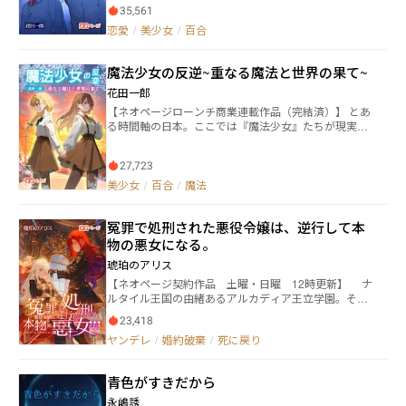
35,561
結ばれるべきと判断された組み合わせは生涯にわたっ
て幸福に満ちた人生が歩めるとされていた。 よって日
恋愛
/
美少女
/
百合
本では因果律に従った交際および婚姻が推奨されてお
り、建前は民主主義国であるがゆえに因果に従うかど
魔法少女の反逆~重なる魔法と世界の果て~
うかは自由となっているものの、因果律にて認められ
たペアが結ばれることは国家の発展に関わることもあ
花田一郎
り、政府は様々な方法にて因果律に従うように画策し
【ネオページローンチ商業連載作品（完結済）】 とあ
ていた。 同時に、多くの国民は因果律に従うことを是
る時間軸の日本。ここでは『魔法少女』たちが現実に
としていた。 一方、因果律に従わない、あるいは逆ら
存在し、異次元から訪れる脅威である『影奴』を撃退
うために悪行へと走る人間も存在しており、そういっ
していた。 同時に、魔法少女たちが生み出す魔力は国
た人間たちを秘密裏に捕縛および処理する『エージェ
27,723
を支える重要なエネルギー源となっており、『魔法少
ント』たちもいた。 彼らは政府直轄の組織である『因
女発電所』は世界にとってなくてはならない存在であ
美少女
/
百合
/
魔法
果律研究所』に所属しており、戦闘行為も含めた荒事
った。 そして魔法少女たちは『魔法少女学園』に通う
に対応すべく訓練された、一般には知られていない存
ことを義務づけられており、学園の中枢部は政府です
在だった。 また、因果律研究所では後天的に因果律を
冤罪で処刑された悪役令嬢は、逆行して本
ら手出しができないほどの権力が集中していた。 権力
操作された存在…Causal Manipulation Children、通称
は密かに腐敗を生みだし、魔法少女たちを都合がいい
物の悪女になる。
『CMC』も育てられており、彼らは因果律がどれだけ
ように管理し、情報統制によって純粋なる少女たちは
素晴らしいか自己の存在を持って周囲にアピールしつ
琥珀のアリス
自分が知らないうちに搾取されていたのだ。 そうした
つ、とくに優れた子供たちはエージェントとしても訓
【ネオページ契約作品 土曜・日曜 12時更新】 ナ
歪みは魔法少女同士の対立すら生み出し、彼女たちは
練されていた。 CMCとして育てられた主人公『三浦円
ルタイル王国の由緒あるアルカディア王立学園。その
『改革派』『現体制派』『武闘派』に分かれて争って
佳（みうらまどか）』は『辺見絵里花（へんみえり
定例パーティーの場で、王太子オルフェウス・ナルタ
いた。そう、影奴という共通の敵がいたとしても、一
か）』との因果を与えられ、この二人もエージェント
23,418
イルは怒鳴り声を響かせた。 「カルナージュ・エーデ
つにはなりきれていなかったのだ。 このような状況の
としての役割を担うことになる。 クールではあるもの
ヤンデレ
/
婚約破棄
/
死に戻り
ルシュタイン！今この場をもって、貴様との婚約を破
中で、また新たな魔法少女が生まれる。 その名前は、
の情が深い円佳はいじっぱりで面倒見がいい絵里花を
棄する！！」 そう叫ぶオルフェウスの隣には、聖女
『ヒナ』。優れた素質故に「世界すら支配しかねない
大切に思いつつ、それでも自分の気持ちが与えられた
エリシア・ウーベルツがおり、彼女はまるで悲劇のヒ
力」を持つと評されながらも、ただ家族との再会を願
ものなのか、それとも本当のものなのか悩んでいた。
青色がすきだから
ロインのように泣きそうな表情を見せながらオルフェ
って戦う少女。 そんな彼女が『カナデ』という魔法少
そんな彼女たちも高校進学を機に交際を始め、CMCと
ウスに抱きつくと、どこか勝ち誇ったような瞳でカル
女と出会ったことで、物語はゆっくりと幕を開ける。
永嶋誘
して因果律で結ばれることの正しさを周囲に知らしめ