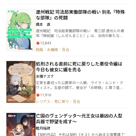
魔術を行使して、悪堕ち、券族化、血族化、魔族化
ちに囲まれながらも、同じくらい料理人としてのプラ
【アンデッド化】させて増えて行きます。 【本作
イドを持つなづなは、剣道部寮の日々の食事――合宿メシ
遼州戦記 司法局実働部隊の戦い 別名『特殊
品はＲ１５版です】。 なろう版は戦闘がサクサク進
を通して、人生で一度しかない少女たちの青春と向き
な部隊』の死闘
む感じで、ネオページ版は戦闘が激烈な感じで、ネオ
合う。 ≪登場人物一覧≫ 名前／学科コース／出身
ページ分岐……させる予定かもです……その場合、な
【１年生 ⇒ ２年生】 ・山辺なづな 商業科調理コ
橋本 直
ろう版は□、ネオページ版は■～～と、各話タイトル
ース 山形県［マネージャー］ ・黒石すずめ 商業科
遼州戦記 司法局実働部隊の戦い 第三部 遼州人の青
に付けます。 ノクターン版は、エロで過激にします
調理コース 青森県 ・中津歌音 工業科工芸コース
年『神前誠（しんぜんまこと）』は、法術の新たな応
が、の付いている話は向こうだと、Ｈ回になります。
大分県 ・伊達亜利沙 農業科農産コース 福島県 ・八
用を探る司法局の命で、新兵器『05式広域制圧砲』の
週一、日曜日、何話か投稿？。 面白かったら～～で、
雲星来 農業科畜産コース 北海道 ・船橋晴海 商業
12,843
実戦試験に臨むことに。この兵器は法術を応用して敵
良いので。 ブクマ＆ポイント＆レビュー＆感想～～な
科美容コース 千葉県 【２年生 ⇒ ３年生】 ・西川
和風
/
お嬢様
/
百合
を殺さず意識だけを奪う画期的な装備で、対ゲリラ戦
どを、お願いします。 作者のモチベが上がるのでね。
瀬李 商業科商業コース 山形県［部長］ ・九条白
を主とする『特殊な部隊』に最適とされていた。 その
(´Д` )️
蓮 商業科商業コース 京都府［副部長］ ・名取鈴
頃、遼州系第二惑星の大国『甲武』では、最高意思決
奈 商業科美容コース 宮城県 ・大仏 農業科畜産コ
処刑される直前に死に戻りした悪役令嬢は
定機関『殿上会』の開催が迫り、『特殊な部隊』の部
ース 神奈川県 ・安芸 工業科建築コース 高知県
今日も彼女に媚を売る
隊長である殿上貴族・嵯峨惟基が甲武へと旅立ってい
【３年 ⇒ OB】 ・寒河江真帆 農業科農産コー
た。だがその隙を突くように、紛争地帯『ベルルカン
水篠ナズナ
ス 山形県［元マネージャー］ 【新１年生】 寿々代音
大陸』のバルキスタン共和国で選挙合意が破棄され、
湖 商業科調理コース 福岡県 【先生】 ・赤江 山形
王家を裏切った公爵家の一人娘、ライラ・ルンド・ク
反政府勢力が機動兵器を用いて総攻撃を開始。停戦は
県［顧問］
ヴィスト。玉座の間で、彼女が「お姉様」と慕う皇女
一夜にして瓦解した。 この情勢を口実に、甲武とアメ
殿下と共に、王国の象徴である王族たちを次々と処刑
リカは軍事介入を企てていた。事態の悪化を防ぐた
11,916
していた。その中には、かつての幼馴染であり唯一無
め、『特殊な部隊』は誠を含む精鋭をバルキスタンへ
シリアス
/
死に戻り
/
百合
二の親友だったミルネシア王女も含まれていた。 「い
派遣。勝負の鍵は『05式広域制圧砲』と、それを扱う
つまでも幼馴染気分で話しかけないでくれるかし
誠の存在に委ねられる。しかし、制式機『05式』の鈍
ら？」 「ライラ……」 変わり果てたライラの姿に絶望
重さが作戦の遂行を困難にしていく。 そして、その裏
亡国のヴェンデッタ～元王女は最凶の人型
するミルネシア。それでも彼女は誇りを失わず、奇跡
で蠢くのは『廃帝ハド』『ビッグブラザー』、さらに
兵器で野望を成す～
的に処刑の刃を免れる。その直後、皇女の刃は突然ラ
はネオナチの影—— 果たして誠は、制圧砲で反政府軍
イラの方に向けられたのだった。 次にライラが目を覚
の猛攻を止められるのか。それとも、世界は新たな混
睦月稲荷
ましたのは、なんと自分が処刑される直前の世界。 ――こ
迷へと呑まれていくのか。 SF×お仕事×ギャグの異能
【契約作品】 ――それは契約《キス》から始まる復讐譚 亡
れは神に与えられた二度目のチャンス。 （え、さっき