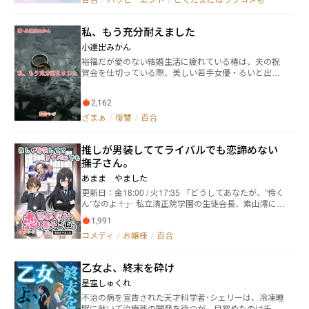
しかも、あなた（愛娘）も公認？ 応援？ なにがど
うして？ カクヨム様連載中の作品のタイトルを一部修
正しております。内容に大きな変更のない範囲で先行
私、もう充分耐えました
投稿作品からの加筆修正などを行う可能性がございま
す。 copyright©豆ははこ-2025
小達出みかん
裕福だが愛のない結婚生活に疲れている椿は、夫の祝
賀会を仕切っている際、美しい若手女優・るいと出会
う。 「よく平気な顔して尽くせるね、あの男、浮気し
てるよーー」るいにそう意地悪を言われて、承知の事
2,162
だがショックを受ける椿。この子もまさか、夫の新し
い恋人じゃ……？ 勘ぐる椿に、るいは予想外の事を言
ざまぁ
/
復讐
/
百合
う。 「やられっぱなしじゃつまらないと思わない？
あんたも浮気して仕返ししなよ」 「浮気って……誰
推しが男装しててライバルでも恋諦めない
と？」 「私と！」 ずっと虐げられてきた40代人妻
の、自立と恋愛、そして報復物語が始まる――
撫子さん。
あまま やました
更新日：金18:00 / 火17:35 「どうしてあなたが、”伶く
ん”なのよ――！」 私立清正院学園の生徒会長、素山澪には
秘密があった。 学園に内緒でアイドル活動をしてい
1,991
る、というだけじゃない。 ステージ上の彼女は、男装
コメディ
/
お嬢様
/
百合
をする。 男性アイドルユニット『Audit10nEE』の、
「飛鳥井 伶」として活躍していた。 そんな秘密がある
日、学園一のお嬢様、生徒会副会長の桜条撫子に知ら
乙女よ、終末を砕け
れてしまう。 伶のファンであった彼女は――どうしてか、
恋心を諦めていないようで……！？ どたばたな日常に
星空しゅくれ
すこしずつ心が近づいていく、男装アイドルとお嬢様
不治の病を宣告された天才科学者･シェリーは、冷凍睡
の学園百合ラブコメディ。 ※本作品はネオページ公式
眠に就いて治療薬の開発を待つが、目覚めたのは千年