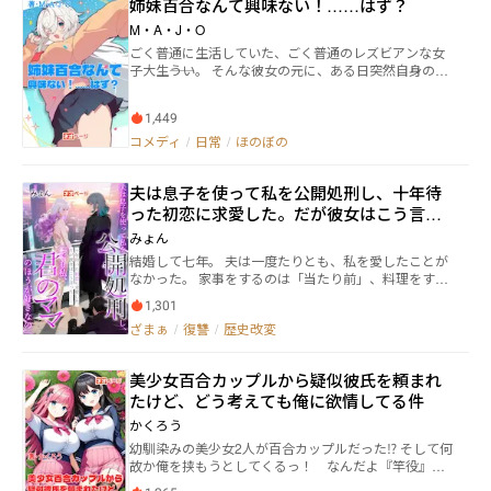
姉妹百合なんて興味ない！……はず？
M・A・J・O
ごく普通に生活していた、ごく普通のレズビアンな女
子大生――うい。 そんな彼女の元に、ある日突然自身の妹
を名乗る年下のレズビアンな女子大生――めいが現れた。
めいはなぜかういのことを一方的に知っていた。 「お
1,449
姉ちゃんはういさん、ですよね？」 それからういは、
その少女となし崩しに生活していくこととなる…… ・
コメディ
/
日常
/
ほのぼの
表紙はよしかわ様のフリーイラストを使用させていた
だいております。
夫は息子を使って私を公開処刑し、十年待
った初恋に求愛した。だが彼女はこう言っ
た――「でも私、君のママのほうが好きなの」
みょん
結婚して七年。 夫は一度たりとも、私を愛したことが
なかった。 家事をするのは「当たり前」、料理をすれ
ば「まずい」と言われ、体調が悪いと「仮病だ」と決
1,301
めつけられる。 七年間、この家での私は空気のような
ざまぁ
/
復讐
/
歴史改変
存在―― いや、空気以下だった。 空気ならまだ、自分の存
在を証明できる。 私はそれすら許されなかった。 息子
の航太が生まれてから、状況はさらに悪くなった。 夫
美少女百合カップルから疑似彼氏を頼まれ
は毎日のように、航太に言い聞かせる。 「ママは役立
たけど、どう考えても俺に欲情してる件
たずだ」 「ママには近づくな」 「ママみたいになる
な」 その言葉は、幼い耳に、日々刻み込まれていっ
かくろう
た。 そして、今日――。 夫は航太を連れて空港へ向かっ
幼馴染みの美少女2人が百合カップルだった⁉ そして何
た。 心の中で十年間も生き続けていた「初恋の人」を
故か俺を挟もうとしてくるっ！ なんだよ『竿役』っ
迎えに行くために。 そのことを、私は知っていた。 知
てよぅっ！ だけど百合の2人が自分達のためにってい
っていても、止めることはできなかった。 ただ、見届