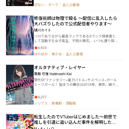
伝え、三人はこれからも一緒に自分たちの物語を歩ん
オレンスストーリー。 表紙:鬼皓・弥勒 ※この作品は下
切ない
/
ダーク
/
主人公最強
でいくのだった。
品な言葉遣いやスプラッター要素が多く登場します。
苦手な方は閲覧をご控えください。
修復術師は物理で殴る ～配信に乱入したら
大バズりしたので公式配信者やります～
樋川カイト
ソロでありながら最高ランクであるSランク探索者と
して活動する女子高生、不知火穂花。 いつも通り探索
を終えた彼女は、迷宮管理局のお姉さんから『公式配
6,923
信者』にならないかと誘われる。 その誘いをすげなく
ほのぼの
/
美少女
/
主人公最強
断る穂花だったが、ひょんなことから自身の素性がネ
ット中に知れ渡ってしまう。 その現実に開き直った彼
女は、偶然知り合ったダンジョン配信者の少女ととも
オルタナティブ・レイヤー
に公式配信者としての人生を歩み始めるのだった。
果無 可惟 Haténashi Kai
現代SFファンタジー×能力バトル×サスペンス×ガール
ミーツガール！ 始まりの舞台は2019年、東京。繰り返
す悪夢に悩まされる不眠症気味の医大生・亜由美は、
暴漢に絡まれているところを日米ハーフの超能力JK・
6,227
サラに助けられる。 しかしそれは、東京の闇社会を跋
扈する超能力者たちとの戦いに身を投じるきっかけに
シリアス
/
群像劇
/
頭脳戦
すぎなかった。 一方、警察と連携して超能力者を狩る
私立探偵・杏子は、独自に事件の捜査を進めていく。
転生したのでVTuberはじめました〜前世で
交錯する彼女たちの運命は、どこへ向かっていくのか―
―。 Pixiv 小説(チャプター3まで)、カクヨムに投稿し
推しを引退に追い込んだ事件を解明した
たものを加筆・修正しています。
い〜
M・A・J・O