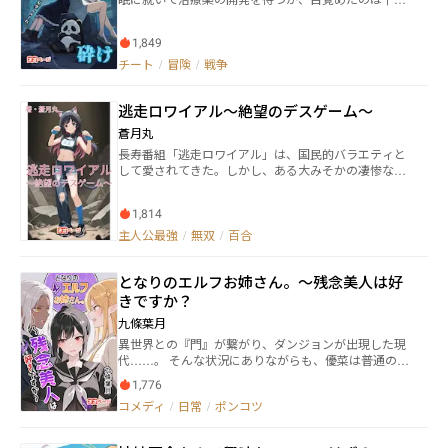
から一部アイデア提供されています。
先の未来だった──…。 かつて貧しいながらも愛情を
注いでくれた両親に、恩返しがしたい。仕事一本だっ
1,849
た人生を、彼らとの時間を大切にする日々に変えた
い。 その願いも虚しく、シェリーを待っていたのは彼
チート
/
冒険
/
戦争
らもとっくに逝去した、人類滅亡の危機に瀕した世
界。 そして自らの開発した人工知能･モモカと、偶然
逃走ロワイアル～絶望のデスゲーム～
の通りすがりから行動をともにすることになった没落
令嬢、翡翠。 シェリーの目覚めが途方もなく遅れた事
蒼月丸
情には、未知の戦争が関わっていた。 それによる資源
長寿番組「逃走ロワイアル」は、国民的バラエティと
の不足、深刻な飢饉、所有者不明の攻撃的ロボットの
して愛されてきた。しかし、ある大みそかの凄惨な事
出現は、未だ人類をおびやかしている。 「世界がこん
件により、突如打ち切りへ。ファンに衝撃と悲しみが
なになったのは、西に棲む戦争を司る悪魔の仕業なん
広がる中、誰もがその復活を願わずにはいられなかっ
だって」 生きる意味も希望もなくしたシェリーに、翡
1,814
た。 数ヶ月後、謎の人物の手により番組が再始動。だ
翠は言った。 西へ行って、世界を壊した悪魔の正体を
が、そこに映し出されたのは、もはや笑顔のバラエテ
主人公最強
/
無双
/
百合
突き止めてみないか？ …──と。 西には両親の眠る墓
ィではない――命を賭けた非情なデスゲームへと変貌して
がある。それに、悪魔という科学では証明出来かねる
いた。無数の参加者が次々と命を落とす中、視聴者の
ものを、科学者としては素直に信じるわけにいかな
となりのエルフお姉さん。～残念美人は好
恐怖と興奮は頂点に達する。 そんな中、異世界ハルヴ
い。………… 東から西へ──… 自身の科学の産物であ
ァスから現れた黒猫の獣人「サヤカ」が参戦。鋭い爪
きですか？
る移動基地を走らせて、シェリーは、翡翠、そしてモ
と狡猾な知恵を武器に、彼女は血と裏切りに塗れた戦
モカと、悪魔の正体を暴く旅に出る。 人類を未知の
九條葉月
場へ飛び込む。この過酷なデスゲームに、新たな嵐が
戦争に駆り出し、地上の資源を奪い上げ、謎のロボッ
異世界との『門』が繋がり、ダンジョンが出現した現
巻き起こる――！ 生きるか、死ぬか。全ては戦いの果てに
トを散りばめたのは、本当に悪魔か？ それとも、
代……。 そんな状況にありながらも、優菜は普通の女
決まる。息をのむバトルロワイアルが、今、幕を開け
…………
子高生としての日々を過ごしていた。 いいや、『普
る！
1,776
通』とは少し違うかもしれない。 彼女の部屋の両隣に
コメディ
/
日常
/
ポンコツ
住んでいるのは、美人でありながらも残念なエルフた
ちなのだから……。