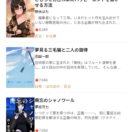
論む。 しかし、蓮美は高校時代のトラウマにより、誰
せる方法
かと合奏することに拒否反応を示していた。 持ち前の
野水はた
豪胆さで彼女をバンドに引き入れた涼夏は、スパダリ
編集者になって三年。いまだヒット作を生み出せて
系イケメンドラマーの千春、声の小さい無自覚美少女
いない根駒宮尾の元に、とある企画が持ち込まれた。
ボーカリストの緋音と共に、メジャーを目指してデビ
それは、桜花美狼と連載を始めて欲しいというもの
ューを果たす。 しかし向日葵も、新たなバンドを立ち
8,289
だった。 桜花美狼は生粋のバッドエンド好きとして
上げて立ちはだかり―― 自分の信じる“音楽”を貫いて、現
百合
/
お仕事
知られており、対する宮尾は根っからのハピエン厨だ
代ロックシーンに旋風を巻き起こせ！
った。 そんな二人は出会ってすぐ、互いの主張がぶ
つかった。 「だから、ハッピーエンドがいいに決まっ
夢見る三毛猫と二人の旋律
てますって！」 「いいや、バッドエンドだ。人は死ん
でこそ意味がある」 しかし、どうしても宮尾には譲
花田一郎
れない想いがあった。 そんな中、桜花美狼がこんな
芸術家の家に生まれた『美咲』はフルート演奏を愛
提案をしてきた。 「私のお願いを一つ聞いてくれた
し、日々自分の中の芸術を表現していた。 そんな彼女
ら、ハッピーエンドを書いてあげる」 その誘いに
は田舎へ引っ越すことになり、周囲になかなかなじめ
のった宮尾だったが、すぐにその選択を後悔すること
ず孤独感を抱えるようになる。 ある日の美咲は散歩
になる。 「それじゃあ、脱いでくれる？」 桜花美狼
7,940
中、不思議な猫である『ミケ』に出会う。ミケは彼女
は、大の女性好きだったのだ。
の夢の中に現れ、大切なメッセージを残していく。 そ
日常
/
ほのぼの
/
百合
んなメッセージをたどっていると地元の少女である
『結衣』とも出会い、彼女もまたミケの見せる不思議
廃忘のシャノワール
な夢を知っていた。 ミケの夢によって導かれ、親密に
なる二人。そんな彼女たちはお互いに特別な感情を抱
夢巡弐七
き、それに対して戸惑いを覚える。 しかし、そんな戸
いつだって悪を穿つのは、正義───。 街に蔓延る凶
惑いを払拭してくれたのもミケだった。夢でも現実で
悪犯罪を解決する正義の味方、朽内杏樹（クチナイア
も優しく導いてくれたミケも含め、この三人の関係は
ンジュ）。特技は、殺戮と女を抱くこと。事件の解決
特別でずっとそうあってほしいという純粋な気持ちに
の仕方は至ってシンプル。容疑者の命をもって罪を償
気づいた美咲。 そして結衣も同じ気持ちであることを
7,353
わせる、“即刻死刑”。 そんな正義の味方を追う、バイ