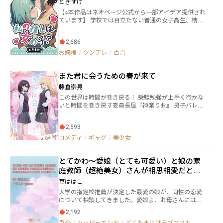
ときすけ
を去った。 ――だが、それは終わりではなく、始まりだっ
【※本作品はネオページ公式から一部アイデア提供され
た。 十年後。 鎌倉の海辺で年商三億円の会社を経営す
ています】 学校では目立たない普通の女子高生、結城
る私の前に、 借金まみれで落ちぶれた元夫と、 涙なが
凛 彼女には、誰も知らない秘密があった… 火、木、土
らに許しを乞う十八歳の娘が現れる。 「もう一度、や
曜日に更新予定です。
り直したい」 そう懇願する二人に、私は静かに答え
2,686
た。 「申し訳ありませんが……どちら様ですか？」 こ
お嬢様
/
ツンデレ
/
百合
れは、地獄から這い上がった一人の女性の物語。
また君に会うための春が来て
藤倉崇晃
この世界は時間が巻き戻る！ 受験勉強が上手く行かな
いと時間を巻き戻す委員長風『神楽りお』 男子バレー
部を全国大会に導きたい謎の同級生『前田よしと』 大
泣きすると時間が巻き戻る元子役・芸能人『浦川辺あ
2,593
や』 喜怒哀楽フルスロットルな妄想爆走即行動乙女
『雛菊さや』 女子サッカー部の一匹狼系オラオラ少女
コメディ
/
ギャグ
/
美少女
『泉岳きらり』 社交的だけど人見知りな将棋部女子
『三栖じゅえり』 他 コミカルなキャラクター達で織り
とてかわ～愛娘（とても可愛い）と娘の家
なすスクールラブコメディ。 センパイ！私、女の子が
好きです！ えぇ～！私も女の子が好きです！ 出会い、
庭教師（超絶美女）さんが相思相愛だと思
別れ、夢、恋、悩み、葛藤、そして幸福を…！
っていたら意中の人は母親（私）で娘は公
豆ははこ
認！～
大学の指定校推薦が決定した最愛の娘が、同性の恋愛
について相談してきました。愛娘よ、お母さんには分
かっています！ 家庭教師（女性）さんとのことでし
2,192
ょう？ ……え、そうだけど相手、私（母親）なの？
百合
/
ハッピーエンド
/
ごくたまにはラブコメも