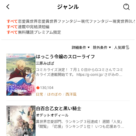
ジャンル
すべて
恋愛
異世界恋愛
異世界ファンタジー
現代ファンタジー
現実世界
BL
すべて
連載中
完結済
短編
すべて
無料
購読
プレミアム限定
詳細条件
除外条件
人気順
はっこう令嬢のスローライフ
三原みぱぱ
コミカライズ決定！ ７月１０日からGコミさんでコミ
カライズ連載開始です。 https://g-comi.jp/ さがみのの
子先生作画でもはっこう令嬢をお楽しみください。 田
舎貴族ファーレン家の長女サラは、忙しい両親に代わ
130,104
って妹のアリスのお世話をして暮らしていた。 ファー
レン家の白百合と呼ばれるアリスに対し、「じゃない
日常
/
ほのぼの
/
西洋風
方」「白百合のお世話係」と言われる始末。 そんなサ
ラにジェラール第二王子が、婚約を申し込んできた。
白百合乙女と黒い騎士
サラの気持ちを無視して婚約が成立し、一年が過ぎた
ころ、ジェラール王子はサラに「真実の愛を見つけた
オデットオディール
ので、婚約を破棄する」と言い放った。 それだけであ
異世界恋愛部門、ランキング３冠達成！ 週間「人気」
れば、望まぬ婚約を破棄されただけだったのだが、ジ
「閲覧」「応援」ランキング１位！ いつも応援ありが
ェラール王子はサラを暗殺未遂の罪で追放したのだっ
とうございます！ 毎週、火・木・土の朝８時に更新
た。 僻地ランドールへ追放されたサラは、ある日突然
中！ 忌み子として生まれたリリー。蔑まれ、下女のよ