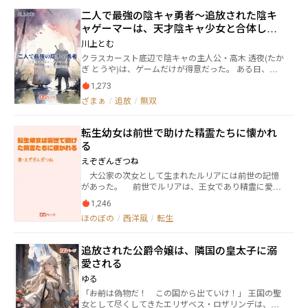
人の男女がいた。マルコとジュリア。ルカにとって初
来ては幼馴染とのリモート通話を試みるブライツ王
二人で最強の陰キャ勇者～追放された陰キ
めてできた『親友』だ。身分も性別も超えた仲。『親
子。やがて、魔人を倒した聖女の存在を知った魔王ま
ャゲーマーは、天才陰キャ少女と合体して
友』が教えてくれる全てのものがルカには新鮮に映っ
で現れて。 王子も魔王もリモートで対処。仕事にお
た。広がる世界。まるで生まれ変わった気分だった。
世界を救う～
菓子作りに日々精を出す聖女、アップルの恋愛の行く
川上とむ
けれど、同時に終わりがあることも理解していた。だ
末は？ この時代にお届けする新感覚恋愛ファンタジ
クラスカースト底辺で陰キャの主人公・高木 透夜(たか
からこそ、ルカは学生の間だけでも『親友』との時間
ー小説 #テレワーク聖女 いよいよ開幕です。 【他サ
ぎ とうや)は、ゲームだけが得意だった。 ある日、彼
を優先したいとステファニアに願い出た。馬鹿正直
イト連載時の記録】 小説投稿サイト ノベルアップ＋様
は勇者召喚に巻き込まれ、数名のクラスメイトととも
に。 そんなルカの願いに対して私はダメだとは言えな
にて総合・ジャンル別【恋愛】ランキング週間１位 カ
1,273
に異世界に転移してしまう。 そこで付与されたスキル
かった。ルカの気持ちもわかるような気がしたし、自
クヨム 第８回カクヨムコンテスト 一次選考通過作
ざまぁ
/
追放
/
無双
は【合体】と呼ばれる謎スキルだった。 するとクラス
分が心の狭い人間だとは思いたくなかったから。一ヶ
品
委員長は透夜を『勇者になる資格がない役立たず』と
月に一度あった逢瀬は数ヶ月に一度に減り、半年に一
決めつけ、同じスキルを持つ橘 朱音(たちばな あかね)
度になり、とうとう一年に一度まで減った。ようやく
転生幼女は前世で助けた精霊たちに懐かれ
とともに追放してしまう。 追放された二人は魔物に襲
会えたとしてもルカの話題は『親友』のことばかり。
る
われるが、その際、【合体】スキルの真の力意味を知
さすがに堪えた。ルカにとって自分がどういう存在な
ることになる。 同時に朱音が天才的な記憶力を持つこ
のか痛いくらいにわかったから。 極めつけはルカと親
えぞぎんぎつね
とがわかり、戦いのサポートを通じて二人は絆を深め
友カップルの歪な三角関係についての噂。信じたくは
大公家の次女として生まれたルリアには前世の記憶
ていく。 やがて朱音が透夜に対する恋心を自覚し始め
ないが、間違っているとも思えなかった。もう、半ば
があった。 前世でルリアは、王女であり精霊に愛さ
た頃、聖女召喚によって現代日本から一人の少女が転
受け入れていた。ルカの心はもう自分にはないと。 そ
れし聖女でありながら、父母を暗殺され、王位を簒奪
移してくる。 彼女は柊 希空(ひいらぎ のあ)。透夜の幼
れでも婚約解消に至らなかったのは、聖女の契りが継
1,246
した叔父たちに虐げられて死んだのだ。 しかも、な
馴染で、圧倒的陽キャだった。 ライバル発言をする希
続していたから。 辛うじて繋がっていた絆。その絆は
ほのぼの
/
西洋風
/
転生
ぜか前世の自分は人類を滅ぼしかけた厄災の悪女とし
空に、朱音は焦りを募らせていく。 異世界で勃発した
聖女の任期終了まで後数ヶ月というところで切れた。
て恐れられているらしい。 「ふぎゃぁ（ぜんせがばれ
恋の三角関係の結末と、この世界の命運ははいか
婚約はルカの有責で破棄。もう関わることはないだろ
たらころされる！）」 ルリアは前世を隠し、地味に
に……！？
う。そう思っていたのに、何故かルカは今更になって
追放された公爵令嬢は、隣国の皇太子に溺
目立たぬよう生きることにする。 「ふぬー（いなか
執着してくる。いったいどういうつもりなの？ 戸惑い
愛される
で、もふもふたちとくらそう」 人間達からいじ
つつも情を捨てきれないステファニア。プライドは捨
め抜かれた前世。 だが、精霊と動物たちはとても優
ゆる
てて追い縋ろうとするルカ。さて、二人の未来はどう
しかったのだ。 そんなルリアの元には、精霊たちや
なる？ ※曖昧設定。 ※小説家になろう様、アルファポ
「――お前は偽物だ！ この国から出ていけ！」 王国の聖
精霊を守護するモフモフな守護獣たちが集まってく
リス様、カクヨム様にも掲載。
女として尽くしてきたエリザベス・ロザリンデは、突
る。 精霊を助け精霊王の手によって転生したルリア