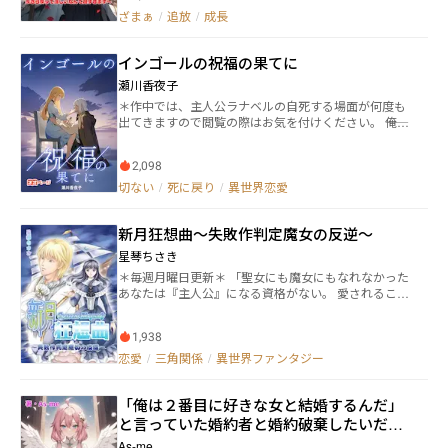
聖女」と告発され、無実のまま追放されてしまう。 新
目まで救えなかった人たちを、まるっと救い、敵陣営
ざまぁ
/
追放
/
成長
たな“聖女”に収まったモルガーナは、女神を騙りなが
までも味方に引き込み目指すは、王位継承権──では
ら贅沢に溺れ、人妻だろうと婚約者持ちだろうと男を
なく、第二王子陣営に入ること！ これは、平穏無事な
誘惑する破廉恥な日々を始める。王太子すら破滅へと
自分の死を回避するため臆病で自信のないレイチェル
インゴールの祝福の果てに
導かれ、王国は崩壊の危機へ。 その時、真の聖女――い
が王位継承争いを生き抜く、ドタバタ痛快ざまぁアリ
や、“女神の御使い”であったミレディアが、静かに舞
瀬川香夜子
の恋愛サクセスストーリー。 ※第1話のみ火曜日に公開
い戻る。 堕ちた偽聖女に下されるのは、永遠の呪いと
しました、基本的には月・水・金の更新になります※
＊作中では、主人公ラナベルの自死する場面が何度も
女神の天罰。 人の欲と欺瞞が招いた災いの果てに、真
→6月7月は週1～2回の更新となりますm(_ _)m 【登場
出てきますので閲覧の際はお気を付けください。 ――俺の
実の光が再び地に降り注ぐ――！
人物】 主人公 ◆レイチェル・グレン・シンフィールド
ために死んで欲しい。 死ぬと時が巻き戻る――死に戻りの
（15歳） →第五王女（王位継承権第2位） ◆煌星カノ
能力を買われたラナベルは、王子レイシアの仇捜しに
ン（本名：？？？） →レイチェルの前世 ◆ダレン →
2,098
協力することに。 自身の過ち故に幼い妹を失い、無為
魔導書の怪物。人外。 ◆シリル →8回目の死に戻りで
な毎日を過ごしていたラナベルの日常はレイシアとの
切ない
/
死に戻り
/
異世界恋愛
は、ローレンツの護衛騎士 ◆ランファ →護衛騎士OR
偽装婚約を経て少しずつ変化していく。 ただの協力関
護衛剣士 ◆ローレンツ・グレン・ランフィード →第二
係であったはずなのに、なぜかレイシアはラナベルを
王子（王位継承権第1位）、レイチェルの兄 ◆レジー
新月狂想曲～失敗作判定魔女の反逆～
愛していると告げてきて……！？ 毎週火・木・土曜日
ナ・グレン・ランフィード →第二王女（王位継承権第
の0時に更新中です！
星琴ちさき
4位）、側室の娘 ◆ランドルフ・グレン・ランフィー
＊毎週月曜日更新＊ 「聖女にも魔女にもなれなかった
ド →第三王子（王位継承権第3位） ◆ペーター・グレ
あなたは『主人公』になる資格がない。 愛されること
ン・ランフィード →第四王子（王位継承権第5位） ◆
も憎まれることもなく、歴史の塵となり、孤独と絶望
ペテリウス伯 →カエルム領地の経営代行 ◆リスティラ
と共に散りゆく」―― 落ちこぼれの運命を釘付けられた少
侯爵 →五大貴族の一角。 ◆エドウィン・リスティラ
1,938
女は、翻弄された運命を砕ける異色ファンタジー！
→侯爵家の次男（？？？、養子）
――――― 少女フィルナは小さい頃から「魔女の呪い」と
恋愛
/
三角関係
/
異世界ファンタジー
いう奇病にまとわれ、治療方法を求めて旅を続けてい
る。 とある船旅の途中で、フィルナは殺人事件に遭
「俺は２番目に好きな女と結婚するんだ」
遇した。 そして、事態がどんどんカオスの方向に展開
しに行く――探偵はデタラメ、イケメン貴族は暴言暴行、
と言っていた婚約者と婚約破棄したいだけ
美しい姫様は殺人犯を庇う、「王子様」はお宝ものを
だったのに、契約聖女になってしまいまし
As-me