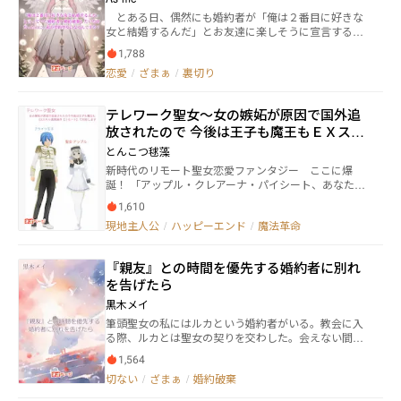
狙う大悪党、海賊のスパイまでいて、客船ごとに海賊
た
とある日、偶然にも婚約者が「俺は２番目に好きな
に掴まれた…… フィルナ自身も大きな秘密を抱えて
女と結婚するんだ」とお友達に楽しそうに宣言するの
いる。災難の旅で出会った二人の青年によって、フィ
を聞いてしまいました。 例え２番目でもちゃんと愛
ルナの正体と過去が暴かれる。18年前から封印された
1,788
しているから結婚にはなんの問題も無いとおっしゃっ
彼女の運命は動きだす。
恋愛
/
ざまぁ
/
裏切り
ていますが……そんな婚約者様がとんでもない問題児
だと発覚してしまいます。 なんてことでしょう。愛
も無い、信頼も無い、領地にメリットも無い。そんな
テレワーク聖女～女の嫉妬が原因で国外追
無い無い尽くしの婚約者様と結婚しても幸せになれる
放されたので 今後は王子も魔王もＥＸスキ
気がしません。 ねぇ、婚約者様。私はあなたと結婚
なんてしたくありませんわ。絶対婚約破棄しますか
ル【遠隔操作《リモート》】で対処します
とんこつ毬藻
ら！ あなたはあなたで、１番好きな人と結婚してく
新時代のリモート聖女恋愛ファンタジー ここに爆
ださいな？ というか……婚約破棄したいだけだった
誕！ 「アップル・クレアーナ・パイシート、あなたは
のに、なぜ私は“聖女”になってしまったのでしょう
国外追放！ さっさと神殿から出て行きなさい！」
か？
1,610
アルシュバーン国の神殿に勤める聖女アップルはある
現地主人公
/
ハッピーエンド
/
魔法革命
日、侯爵令嬢より国外追放を言い渡される。表向きは
国家反逆罪、でも実際はまさかの女の嫉妬が原因？
幼馴染の第二王子ブライツとは腐れ縁。ブライツと許
『親友』との時間を優先する婚約者に別れ
嫁関係にあったアデリーンは、そんな私とブライツの
を告げたら
関係を気に入らなかったようで……。 しかしアップ
ルが神殿を去った直後、手薄となった結界に気づいた
黒木メイ
魔人が神殿を襲う。逃げ惑うシスター達。最早手はな
筆頭聖女の私にはルカという婚約者がいる。教会に入
いのか？ そこへ魔法端末《タブレット》ごしに映像
る際、ルカとは聖女の契りを交わした。会えない間、
を見ていた聖女が立ち上がる。 「大丈夫よ。魔人はわ
互いの不貞を疑う必要がないようにと。 最初は順調だ
たしがＥＸスキル――｜遠隔操作《リモート》で対処しま
1,564
った。燃えるような恋ではなかったけれど、少しずつ
す！」 聖女の遠隔操作スキルはEXスキル!? 魔人の
切ない
/
ざまぁ
/
婚約破棄
心の距離を縮めていけたように思う。 けれど、ルカは
殲滅も、お仕事も、オンライン診療まで？ 彼女のテ
高等部に上がり、変わってしまった。その背景には二
レワーク生活が幕を開けるのです。毎日神殿へやって