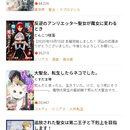
身に付けた異能の力を使い、一人暮らしを満喫してい
48,226
うに働かせられる日々。双子の姉は聖女として認定さ
た。 そこにエリオットとハンナと言う旅の父娘が現
れているが、リリーは自身の持つ不思議な力について
異世界
/
聖女
/
ラブロマンス
れ、奇妙な三人暮らしが始まったのだった。
は誰にも言えなかった。そんなある日、父に縁談を決
められ、嫁ぐ事になる。嫁ぎ先は東部の広大な領地を
反逆のアンリエッタ～聖女が魔女に変わる
治める領主。醜い容姿をしており、余命わずかな中年
という噂がある。逆らう事も許されず、東部へ向かう
とき
と、そこには噂とはかけ離れた容姿の美しい青年がい
とんこつ毬藻
た。病弱である彼に自身の不思議な力で治癒をすると
【2025年10月15日 本編完結しました！ 沢山の応援あ
彼は瞬く間に回復する。そこからリリーの運命の歯車
りがとうございました。今後ともよろしくお願いしま
が回り出す。
す】 聖女の力、それはこの世界の女神より授かった奇
30,215
蹟の力。 大地を豊かにし、闇を浄化し、人々を癒す。
シリアス
/
溺愛
/
身分差
創世の時代より、聖女の加護により発展して来た魔法
都市、グリモワール王国。 アンリエッタ・マーズ・グ
リモワールはそんな王国の聖女――クレア・ミネルバ・グ
大聖女、転生したらネコでした。
リモワールの妹だった。 幼い頃よりアンリエッタは姉
と共に、聖女の妹として王宮のために力を使ってい
くすだま琴
た。 力を使う事は心身の負担になっていたが、心優
死んだと思ったら、生きていた。けど、もう死にそう
しい姉と、このまま平穏な生活を送る筈だった……こ
————。 魔物大発生の最前線で死んだ大聖女チカ。
の国の真実を知るまでは。 ある日、欲に塗れた貴
今世は猫に転生しており、死にかけて前世を思い出し
族と王子、国家の真実を知った妹アンリエッタは、姉
た。 現在ではテレーブラン魔法伯に溺愛され、愛の重
へ真実を伝える前に魔国へと追放されてしまう。 追放
20,947
さに押しつぶされそう（物理）だけど、そこそこ平和
された彼女を出迎えたのは魔国カオスローディアの暴
に暮らしている。 けれども前世を思い出してしまった
コメディ
/
シリアス
/
人外転生
君とされる王子、レイス・グロウ・カオスロード。 ア
ら、魔法は使うし魔道具開発はするし内政のお手伝い
ンリエッタを迎え入れた王子から提案された話は、
までしてしまう。 ——大丈夫、大丈夫、きっとバレな
〝契り〟の契約という名の契約結婚!? それはアンリエ
追放された聖女は第二王子と下剋上を目指
い。まさか猫が何かするなんて思わないよ。わたしの
ッタが魔女になる鍵を握っていて……。 純粋な姉はい
ネコは完璧です！ 平和に暮らしながらも気になるのは
します！
まも王子の寵愛を信じている。欲に塗れた貴族から姉