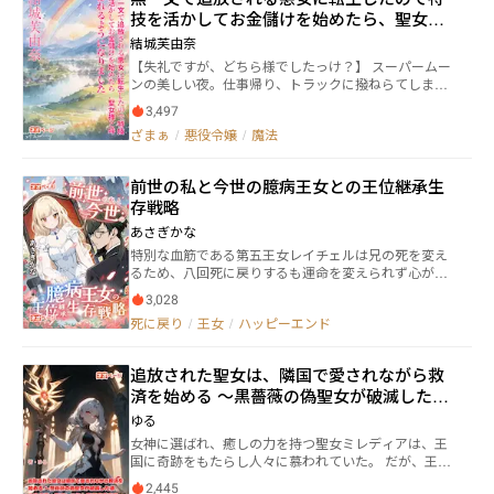
んなある日、青天の霹靂ともいうべき事が起こる。 そ
技を活かしてお金儲けを始めたら、聖女様
れは国唯一と言われていた聖女がもう一人現れた事。
と呼ばれるようになりました
結城芙由奈
更にアリアーヌは時を同じくして、聖女の力の弱まり
【失礼ですが、どちら様でしたっけ？】 スーパームー
を感じていた…。 閉じ込められていた籠の鳥アリアー
ンの美しい夜。仕事帰り、トラックに撥ねらてしまっ
ヌが王宮という籠を抜け、王都へ！ そこに現れた超美
た私。気づけば草の生えた地面の上に倒れていた。目
男子のザカリーと名乗る男性。 彼はずっとアリアーヌ
3,497
の前に見える城に入れば、盛大なパーティーの真っ最
を支援していた支援者だという。 アリアーヌは本当に
ざまぁ
/
悪役令嬢
/
魔法
中。目の前にある豪華な食事を口にしていると見知ら
聖女ではなくなってしまったのか？ 現れたもう一人の
ぬ男性にいきなり名前を呼ばれて、次期王妃候補の資
聖女ユーリの正体とは…？ そして献身的にアリアーヌ
格を失ったことを聞かされた。理由も分からないま
を愛するザカリーの愛はアリアーヌの心を溶かす事が
前世の私と今世の臆病王女との王位継承生
ま、家に帰宅すると「お前のような恥さらしは今日限
出来るのか？ これは自由を求め、立ち上がったアリア
存戦略
り、出ていけ」と追い出されてしまう。途方に暮れる
ーヌが今まで知らなかった愛を知り、人々に触れ、成
私についてきてくれたのは、私の専属メイドと御者の
長していく物語。
あさぎかな
青年。そこで私は２人を連れて新天地目指して旅立つ
特別な血筋である第五王女レイチェルは兄の死を変え
ことにした。無一文だけど大丈夫。私は前世の特技を
るため、八回死に戻りするも運命を変えられず心が折
活かしてお金を稼ぐことが出来るのだから――
れてしまう。 魔導書の怪物ダレンと死に戻るため賭け
3,028
を放棄しかけた時、前世の魂、煌星カノンの人格が表
死に戻り
/
王女
/
ハッピーエンド
に出て新たな賭を提案する。 臆病王女で心が折れかけ
たレイチェルは、カノンの言葉に鼓舞されて賭けに挑
み、九回目の死に戻りの権限を得ることに成功。 そし
追放された聖女は、隣国で愛されながら救
て魔導書の怪物ダレンはずっとレイチェルに求愛して
済を始める 〜黒薔薇の偽聖女が破滅した
いたと言い出し──。 九回目の死に戻る時間は時間が
変わり、その僅かなタイムリミットが覆らなかった遊
後、今さら戻ってほしいなんて遅すぎま
ゆる
戯盤を大きく揺らがす。 自分に自信がなく、いつも詰
す〜
女神に選ばれ、癒しの力を持つ聖女ミレディアは、王
めの甘いレイチェルを支える無茶振りのカノンと、有
国に奇跡をもたらし人々に慕われていた。 だが、王太
能だが求愛モードに豹変したダレン。自分を救ってく
子に取り入った性悪女・モルガーナの策略により「偽
れた恩人にして主人と仰ぐ奴隷傭兵シリル……。 九回
2,445