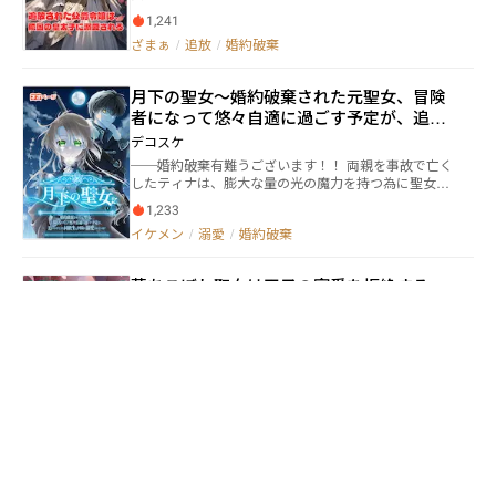
如として“偽聖女”の烙印を押され、婚約者の第一王子
は、本人も気付かぬうちに、人でありながら、精霊で
1,241
レオポルドによって無惨に追放されてしまう。 新たに
もある存在になっていたのだ！ これは半分精霊、半
ざまぁ
/
追放
/
婚約破棄
現れた少女ミレイユが「真の聖女」として祭り上げら
分人間の、完全無欠真の聖女幼女が、目立たないよう
れ、エリザベスの功績はすべて奪われた。 行く当ても
にしつつ、もふもふと暮らすことを目指す物語。
なく隣国へ向かう途中、盗賊に襲われた負傷兵を助け
月下の聖女〜婚約破棄された元聖女、冒険
たことで、彼女はシュヴァルツ王国の皇太子アルフォ
者になって悠々自適に過ごす予定が、追い
ンスと出会う。 エリザベスの癒しの力を見たアルフォ
ンスは言う。 「君は“偽物”なんかじゃない。俺が保証
かけてきた同級生に何故か溺愛されていま
デコスケ
する。――どうか、俺の国で新しい人生を歩んでほしい」
す。
──婚約破棄有難うございます！！ 両親を事故で亡く
絶望の淵にいたエリザベスは、彼の言葉に救われ、シ
したティナは、膨大な量の光の魔力を持つ為に聖女に
ュヴァルツ王国で新たな人生を歩み始める。 彼女の癒
されてしまう。 多忙なティナが学院を休んでいる間
しの力はすぐに評判となり、人々から厚い信頼を得る
1,233
に、男爵令嬢のマリーから悪い噂を吹き込まれた王子
ことに。さらに、アルフォンスの献身的な支えと溺愛
イケメン
/
溺愛
/
婚約破棄
はティナに婚約破棄を告げる。 大喜びで婚約破棄を受
により、次第に彼女の心も温められていく。 だがその
け入れたティナは憧れの冒険者になるが、両親が残し
頃、エリザベスを追放したガルディア王国では、謎の
た幻の花の種を育てる為に、栽培場所を探す旅に出る
疫病が大流行し、ミレイユは何の力も発揮できず国中
落ちこぼれ聖女は王子の寵愛を拒絶する〜
事を決意する。 そんなティナに、何故か同級生だった
から非難を浴びていた。 焦った王宮は今さらになって
静かに暮らしたいので、溺愛されても困り
トールが同行を申し出て……？
「エリザベスを戻せ」と懇願するが―― 「今さら“聖女”だ
ますっ〜
と認められても、私はもう戻りません。 今の私は、シ
雨野 雫
ュヴァルツ王国の客人であり、そして……皇太子殿下
ナイトレイ子爵家でひっそりと暮らす、落ちこぼれ聖
の大切な人ですから」
女リズベットは、ある日突然、先の大戦で心を病んだ
英雄、第一王子レオナルドの専属医に任命されてしま
1,033
う。 （大聖女様でも治せないのに、自分にどうしろ
西洋風
/
ざまぁ
/
溺愛
と） リズベットはそう思ったが、王命を断れるはずも
なく、仕方なく彼の元へ赴くことに。するとそこに
は、廃人同然のレオナルドの姿があった。 彼から向け
鬱ゲーのモブ聖女に転生した俺はどんな手
られるのは、殺気と拒絶。 しかし、リズベットはそん
を使ってでもトゥルーエンドを目指す
なこと意にも介さず、彼を治すために奮闘する。献身