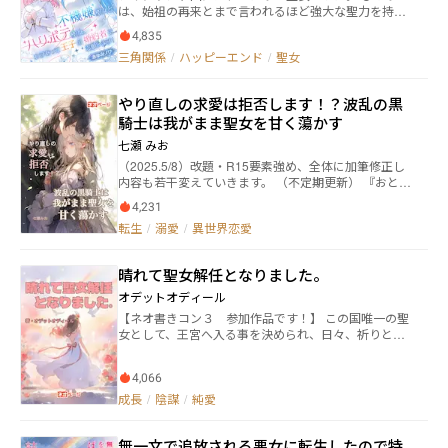
役令嬢が事件の真実を追いかける。 ※小説家になろう
は、始祖の再来とまで言われるほど強大な聖力を持つ
させていただきました)
にも投稿しておりますが、若干内容が異なる場合がご
ラリエット。 そしてもうひとりは、いかにも聖女然と
ざいます。
4,835
した可憐さと明朗快活さを持つニナ。 当然民は期待し
三角関係
/
ハッピーエンド
/
聖女
た。 ふたりの聖女に守られし今代は、どの代よりも平
穏で幸福に満ち溢れた時代になるに違いない、と。 け
れど現実は、まったくの正反対で――？ ふたりの聖女の対
やり直しの求愛は拒否します！？波乱の黒
立からはじまる、恋あり友情ありのファンタジーで
騎士は我がまま聖女を甘く蕩かす
す。 ◇応援チケット、いいね、ブックマーク等ありが
とうございます！ 週３回更新しております。
七瀬 みお
（2025.5/8）改題・R15要素強め、全体に加筆修正し
内容も若干変えていきます。 （不定期更新） 『おとな
しく私の妻になってくれれば、私もおまえの望みを叶
4,231
えてやる。』 ——《悪夢》によって知らされた悲劇と
転生
/
溺愛
/
異世界恋愛
夫を死なせる未来を避けるため 強大な力を持ちながら
も ユフィリアは聖都の中央大聖堂にて《無能なクズ聖
女》を演じている。 王家に嫁ぐことは避けられたもの
晴れて聖女解任となりました。
の、 今度は《悪夢》で死ぬ運命をたどった夫—— アル
ハンメル王家の軍神で第二王子・レオヴァルトが、黒
オデットオディール
騎士に扮しユフィリアの前に現れた。 互いの繋がりを
【ネオ書きコン３ 参加作品です！】 この国唯一の聖
知らぬなか、 ある事情を抱えたレオヴァルトは ユフィ
女として、王宮へ入る事を決められ、日々、祈りと王
リアに契約婚を持ちかける。 なぜだか突然始まった い
族に対する加護を与え続けてきた聖女アリアーヌ。
けすかない黒騎士の溺愛モードに戸惑うユフィリア。
日々の生活に疑問を抱きながらも、聖女としての務め
どうにか嫌われようと我がままを加速させるが、 なぜ
4,066
を果たしていた。 堕落した生活をしている王族たち、
だかレオヴァルトの 溺愛モードまで加速していっ
王太子であるグラナードは聖女であるアリアーヌを毛
成長
/
陰謀
/
純愛
て……？！
嫌いしている。 そんなグラナードと婚約をさせられ、
王子妃教育も始まり、心の休まる時間も無いアリアー
無一文で追放される悪女に転生したので特
ヌはいつもこの王宮を出て暮らす事を夢見ていた。 そ