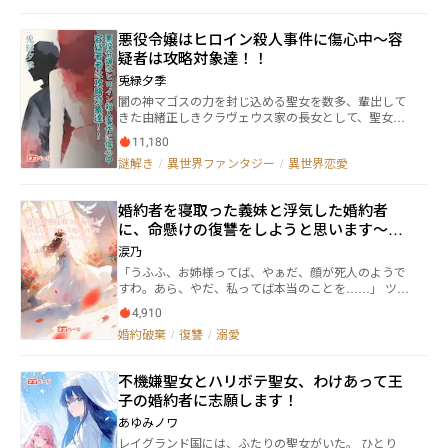
ーゼは聖女の証である「聖痕」と言う身体のどこかに
展開となっていますので、気になる方は各販売サイト
刻まれている痣がなくなり、聖魔法が使えなくなって
様の無料お試し版をどうぞ！
悪役令嬢はヒロイン殺人事件に傷心中～容
しまう。 それを同じカトリーナ教会の聖女マルセナに
疑者は攻略対象達！！
オイゲン大司教に密告されることで、「異端の魔女」
扱いを受け教会から破門にされてしまった。そう聖魔
兎緑夕季
法が使えない聖女など「いらん」と。 でもアリーゼは
闇の神マゴスの力を封じ込める聖女を数多、輩出して
めげなかった。逆にそんな小さな教会の聖女ではな
きた由緒正しきクラヴェウス家の長女として、聖女と
く、逆に世界を旅して世界の聖女になればいいのだ
なるべく教育を受けてきたソフィア。しかし、彼女に
と。そして自分を追い出したこと後悔させてやる。聖
11,180
はその資格がなかった。それでも諦めない祖母の狂気
魔法？そんなの知らないのです！と。 そんなアリーゼ
謎解き
/
異世界ファンタジー
/
異世界恋愛
により、孤独を抱えたまま悪女に相応しいふるまいを
は誰よりも「本」で培った知識が豊富だった。自分の
見せるソフィアだったが…。 あまり仲良くもなかった
意識の中に「世界書庫」と呼ばれる今まで読んだ本の
同級生、マニエルの死を目撃したことで前世で友人が
内容を記憶する能力があり、その知識を生かし、時に
婚約者を寝取った義妹と浮気した婚約者
ハマっていたゲーム「セイント・オブ・ラバーズ」の
は人類の叡知と呼ばれる崇高な知識、熟練冒険者のよ
に、命懸けの復讐をしようと思います〜待
世界である事を思い出す。 さらにソフィアはヒロイン
うなサバイバル知識、子供が知っているような知識、
に立ちふさがる悪の元凶…。 だけど、そんな事はどう
っていたのは、溺愛でした〜
そして間違った知識など……旅先の人々を助けながら
涙乃
でもいい。 「貴女に会うために生まれ変わったの
冒険をしていく。そうこれは世界中の人々を助ける存
「うふふ、お姉様ってば、やぁだ、顔が死人のようで
に…」 ゲームのヒロインであるマニエルに転生したで
在の『聖女』になるための物語。 ※追放物なので多少
すわ。あら、やだ、私ってば本当のことを……」 ツイ
あろう友人に再会する事を願っていたはずなのにその
『ざまぁ』要素はありますが、W主人公なのでタグは
ンテールの髪を指でもて遊びながらにたにたと笑って
事実を忘れて、悪役令嬢を演じてきた事に罪悪感が募
ありません。 ※基本はアリーゼ様のほのぼの旅がメイ
4,910
いる妹イリナ。 無垢な聖女とは名ばかりで、私の婚約
っていく。 一度はショックから生きる希望を失うソフ
ンです。 ※追放側のマルセナsideもよろしくです。
婚約破棄
/
復讐
/
溺愛
者を寝取り、しかも私を殺そうとした妹。 大人しく殺
ィアであったが、ゲームで聖女となるはずのマニエル
されたりなんかしないわ。 「どちらが正しいかはっき
の死は予想外の展開でもあって…。 しかもそれは殺人
りさせましょう」 聖女の儀式を行うことで、復讐する
事件の可能性も示唆していた。それも容疑者はゲーム
不機嫌聖女とハリボテ聖女、わけあって王
わ！ ︎︎︎ レオナルド殿下とユリアは政略的な婚約 妹のイ
内における攻略対象者達！！ ソフィアは犯人を探し出
子の婚約者に志願します！
リナがレオナルド殿下に一目惚れ→レオナルド殿下は
し、彼女の復讐を遂行しようと行動を開始する。 彼女
イリナに夢中→邪魔なユリアを始末しようと試みる→
の力は胸に秘めた友への想いかそれとも新たな出会い
あゆみノワ
ユリアの反撃→ハッピーエンドです ゆるふわとした、
か？ 聖女のいなくなった滅亡寸前の世界を舞台に元悪
レイグランド国には、ふたりの聖女がいた。 ひとり
短編です。 (エピソード「懲りないイリナ」は引き下げ