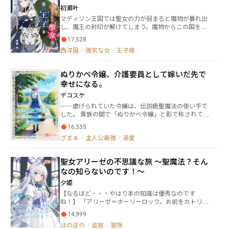
前世の母国がどうなったということ。 敬愛する皇帝陛
を護る事が出来るのは自分しかいない。 そう思ったア
初瀬叶
下の無事を気にしながらも、チカは今日も魔法伯にギ
ンリエッタは魔国の皇子と契約し、魔女になる事を決
マディソン王国では聖女の力が弱まると魔物が暴れ出
ュウギュウとされるのだった。
意する。 すべてはお姉さまのために―― 【2026年3月3
し、魔王の封印が解けてしまう。魔物からこの国を守
日】 作品公開より沢山のご愛読いただき、感想や応援
り、魔王の封印を改める為、国は急いで代替わりの聖
もありがとうございました。公式様から発表がありま
17,528
女を選ぶ聖女試験を行うことになった。 主人公のクラ
した契約作品の有料化につきまして、本作「反逆のア
西洋風
/
強気な女
/
王子様
リスは聖なる力を持つ聖女候補としてその試験に挑
ンリエッタ」も対象となりました。(序盤は今まで通り
む。そこでライバルに陥れられて……。 ※私の頭の中
無料。20話より有料配信となっております。今後とも
の異世界のお話です。史実には則っておりませんので
よろしくお願いします。
ぬりかべ令嬢、介護要員として嫁いだ先で
ご了承下さい
幸せになる。
デコスケ
──虐げられていた令嬢は、伝説級聖魔法の使い手で
した。 貴族の間で「ぬりかべ令嬢」と影で称されてい
る侯爵令嬢ユーフェミア。 義母と義妹に虐げられなが
16,535
らも、彼女は初恋の「ハル」という少年と再会する日
ざまぁ
/
主人公最強
/
溺愛
を夢見ていたのだが、ある日義母から悪評高い貴族と
の結婚を勝手に決められてしまう。 身の危険を感じた
ユーフェミアは侯爵家から出奔し、帝国が本店の大商
聖女アリーゼの不思議な旅 ～聖魔法？そん
会で働きながら、帝国へ行く準備を始めたのだが、そ
なの知らないのです！～
こでユーフェミアが無意識に使っていた魔法が実は聖
女、大魔導師レベルの伝説級聖魔法だった事を知る。
夕姫
そんなユーフェミアが作り出す化粧水は聖水並み、編
【なるほど・・・やはり本の知識は優秀なのです
んだブレスレットは聖宝レベル、お化け避けの結界は
ね！】 「アリーゼ＝ホーリーロック。お前をカトリー
聖域に。 そしてユーフェミアを巡り、帝国・法国・魔
ナ教会の聖女の任務から破門にする。話しは以上だ。
導国の三大国が、世界が動き出す──。 応援有難うご
14,999
荷物をまとめてここから立ち去れこの「異端の魔女」
ざいます！とても励みになります！感謝ー！＼＼\\٩(
ほのぼの
/
追放
/
冒険
が！」 カトリーナ教会の聖女として在籍していたアリ
'ω' )و //／／ 書籍版全二巻発売中です。 WEB版とは違う