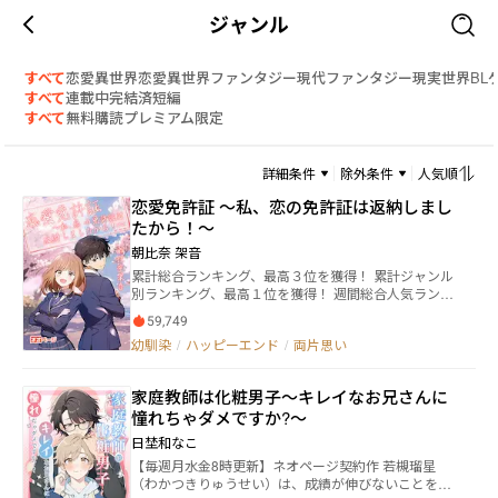
ジャンル
すべて
恋愛
異世界恋愛
異世界ファンタジー
現代ファンタジー
現実世界
BL
すべて
連載中
完結済
短編
すべて
無料
購読
プレミアム限定
詳細条件
除外条件
人気順
恋愛免許証 ～私、恋の免許証は返納しまし
たから！～
朝比奈 架音
累計総合ランキング、最高３位を獲得！ 累計ジャンル
別ランキング、最高１位を獲得！ 週間総合人気ランキ
ング、最高１位を獲得！ ジャンル別週間ランキング&
59,749
月間ランキングで『人気』『アクティブ』『応援』
幼馴染
/
ハッピーエンド
/
両片思い
『新作』で１位の４冠獲得！ 応援してくださる皆さ
ま、本当にありがとうございます！ 恋をするのに免
許証が必要となった時代。 「俺と付き合ってよ」 高
家庭教師は化粧男子～キレイなお兄さんに
校１年の春休みの２日前、日野原 結衣は人生初の告
憧れちゃダメですか?～
白をされ、人生初の彼氏ができる。 相手は、学校内
でも人気の高い翔先輩。 これから訪れる春休みに期
日埜和なこ
待は大きく膨らむ。 ――だけど次の日、先輩はとある罪
【毎週月水金8時更新】ネオページ契約作 若槻瑠星
で停学となってしまった。 それは、恋愛免許証・偽
（わかつきりゅうせい）は、成績が伸びないことを気
造の罪。 【恋愛法 第４条】 『恋愛をし、告白しよう