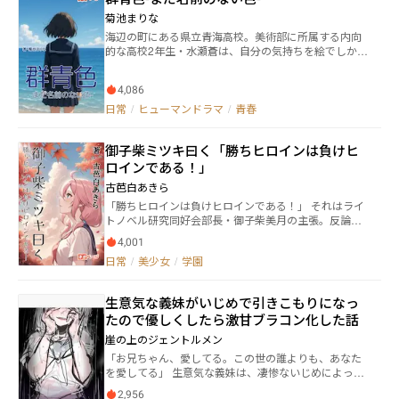
への空手普及に貢献した稀有なエピソードを参考にし
菊池まりな
ており、戦いのシーンの描写も丁寧に描いている。
海辺の町にある県立青海高校。美術部に所属する内向
的な高校2年生・水瀬蒼は、自分の気持ちを絵でしか表
現できず、将来への不安を抱えていた。ある日、怪我
をしたサッカー部のエース・海野陸と偶然美術室で出
4,086
会ったことから、蒼の日常が少しずつ変わり始める。
夢、友情、恋──そして別れ。親友の千尋や仲間たち
日常
/
ヒューマンドラマ
/
青春
との絆に支えられながら、蒼は自分だけの「色」を探
し続ける。群青色の空と海に包まれた青春の中で、彼
御子柴ミツキ曰く「勝ちヒロインは負けヒ
女が描き出したのは、かけがえのない時間と未来への
希望だった──。 深く、静かに、まっすぐに。 これ
ロインである！」
は、一人の少女が自分を描き出すまでの物語。
古芭白あきら
「勝ちヒロインは負けヒロインである！」 それはライ
トノベル研究同好会部長・御子柴美月の主張。反論し
ようとした間軽比呂はあっさり撃沈。こうして他のラ
4,001
ノ研部員達と共に比呂は学園内に蔓延る勝ちヒロイン
日常
/
美少女
/
学園
と負けヒロインの検証をすることになった。数々のカ
ップル誕生の裏で泣く負けヒロインとそんな彼女達を
蹴散らし恋愛成就した勝ちヒロイン、果たしてどちら
生意気な義妹がいじめで引きこもりになっ
が真に勝ち組なのかを。 だが、そんなラノ研の内部で
たので優しくしたら激甘ブラコン化した話
もまた水面下で間軽比呂を巡る負けヒロイン達による
熾烈な恋愛バトルが繰り広げられていた。多くの恋の
崖の上のジェントルメン
主役達とヒロイン達の想いが交錯する学園で果たして
「お兄ちゃん、愛してる。この世の誰よりも、あなた
勝つのは誰なのか？
を愛してる」 生意気な義妹は、凄惨ないじめによって
引きこもりになってしまう。そんな彼女のことを懇親
2,956