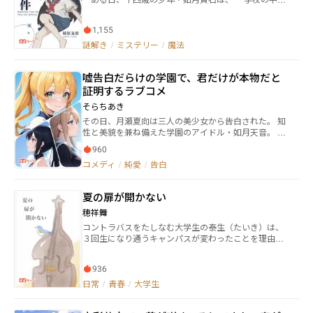
目になる。 先が思いやられる高校生活のスタート。 そ
で「誰にも見つかっていない死体」を発見する。 人
のうえ学内トップの美少女である神園美月との出会い
間が起こす説明できない現象を『魔法』と呼び、それ
を機に、心が離れかけていたサッカーとも再び向き合
1,155
を操る者を『魔法使い』と呼ぶ。 魔法によって引き
うことに……こうして白石兎和のスクールライフは、
起こされた、 不可解な事件に、少年少女は挑む──
謎解き
/
ミステリー
/
魔法
本人の希望とまったく違う方向へ転がっていく。
魔法×ミステリー！ 見つけ出せ、魔法使いの正体
を！ ■登場人物 如月貴石（きさらぎ・きせき）
嘘告白だらけの学園で、君だけが本物だと
…………主人公 謳囲姫子（うたい・ひめこ）
……………友達 茶飲碧葉（ちゃのみ・みどりば）
証明するラブコメ
………友達 品理里見（しなり・さとみ）……………
そらちあき
クラスメイト 壮生蒔絵（そうせい・まきえ）
その日、月瀬夏向は三人の美少女から告白された。 知
…………先輩 思井かるい（おもい・かるい）
性と美貌を兼ね備えた学園のアイドル・如月天音。 天
…………『委員会』 瀞峡守（どろきょう・まもる）
真爛漫で誰からも愛されるスポーツ系美少女・東堂美
…………魔法犯罪者 吹抜みんか（ふきぬけ・みん
960
咲。 おしゃれで明るく、笑顔がとびきり可愛いギャル
か）………魔法犯罪者 鴻上羽美（こうがみ・うみ）
コメディ
/
純愛
/
告白
少女・姫川柚々。 まるで夢のような瞬間。けれど同時
……………魔法犯罪者 加納美鈴（かのう・みすず）
に聞こえてきた噂。 「今、この学園では嘘告白が流行
……………被害者 表紙イラスト／かきはらともえ
っている」 罰ゲームの延長で、冴えない男子をからか
夏の扉が開かない
う為の嘘告白。 その標的に選ばれた夏向の純粋な心
は、踏みにじられる運命にあった。 ――でも、三人の中に
穂祥舞
たった一人だけ。 夏向の事が本当に好きで告白した少
コントラバスをたしなむ大学生の泰生（たいき）は、
女がいる。 夏向は勇気を振り絞り、三人の少女に向か
３回生になり通うキャンパスが変わったことを理由
い合う。 嘘告白だらけの学園で、君だけが本物だと証
に、吹奏楽部を退部する。1回生の頃から親しくしてい
明する為に。
た旭陽（あさひ）との関係が拗れたことも、退部を決
936
めた理由だったが、そのことは周囲に隠していた。 京
都・伏見区のキャンパスは泰生にとって心地良く、部
日常
/
青春
/
大学生
活はしないで卒業までのんびり過ごそうと決めてい
た。そんな時、学校帰りに車窓から見える商店街に興