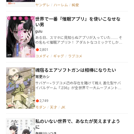
的に世話をしていたら、彼女は兄へ次第に心を開いて
ヤンデレ
/
ハーレム
/
純愛
いき……。 この作品は他サイトでも掲載しています
（既に完結済みです）。 ※表紙イラストはカワモチ様
より拝借しました（使用許可をいただいております）
世界で一番『催眠アプリ』を使いこなせな
カワモチ様 Twitterアカウント↓ https://x.com/KAWAUTI
い男
919?t=4AhIlWTnMdJy-yvJbM8qIw&s=09
gulu
ある日、スマホに見知らぬアプリが入っていた…… そ
の名も≪催眠アプリ≫！ アダルトなコミックでしか見
たことのないこのアプリを使い、 クラスメイトの女子
2,801
を催眠しようとする。 無理やり系が好きな主人公は服
コメディ
/
ギャグ
/
ラブコメ
を脱がせながらどんな気持ちか尋ねるが…… 声を震わ
せ、涙を流す彼女の姿を見て逃げ出してしまったの
だ！ 二次元と三次元は違う……違うのだ！ そして物語
魂宿るエアソフトガンは相棒になりたい
はそこで終わらない。 ≪催眠アプリ≫の開発者から≪
催眠アプリ≫を使い、催眠させた彼女を落とすよう半
宵更カシ
ば強制的に迫られる！ しかしこの≪催眠アプリ≫を切
サバゲー×ラブコメ――己の存在を賭けて戦え 進化型サバ
っ掛けに、様々なトラブルや他の女子を催眠してしま
イバルゲーム『.236』が全世界で一大ムーブメントを
う事態にも！？ これは≪催眠アプリ≫という凄まじい
巻き起こし、未成年者でも安心安全にサバイバルゲー
力に振り回され、純愛ルートを走る物語である！
ムをプレイすることができるようになった現代。 魂宿
2,749
るエアソフトガン『ドゥーガルガン』の『ラプア』を
持つ『新井 悠里』は死なない戦場で戦った『片岡
モダン
/
天才
/
JK
咲良』と奇しくも同じ高校に入学する。 悠里は二人で
236部に入部――と思いきや、「もうやめた」と口にして
私のいない世界で、あなたが笑えますよう
咲良は誘いを拒んでしまう。 謎めく理由を探るため悠
里は銃の声を聞き彼女を追いかけるのだが……？！
に
矢田川いつき