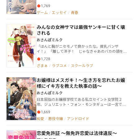
1,769
ゲーム
/
エッセイ
/
青春
みんなの女神サマは最強ヤンキーに甘く壊
される
おさんぽミルク
「ほんと胸がニセモノで良かったな。貧乳バンザ
イ！」 「離して洋子！ じゃなきゃあのバカの頭をか
ち割れないっ！」 「お、落ちついてメイちゃんっ！？
1,728
そんなバットで殴ったら死んじゃう！？ オオカミ
ざまぁ
/
ラブコメ
/
スクールラブ
くんが死んじゃうよ！？」 県立森実高校には２人の美
の「女神」がいる。 頭脳明晰、容姿端麗、誰に対して
も優しい聖女のような性格に、誰もが憧れる生徒会長
お嬢様はメスガキ！〜生き方を忘れたお嬢
と、天は二物を与えずという言葉に真正面から喧嘩を
様にイキ方を教えた執事の話〜
売って完膚なきまでに完勝している完全無敵の双子姉
妹。 その名も『古羊姉妹』 本来であれば彼女の視界に
おさんぽミルク
すら入らないはずの少年Ｂである大神士狼のようなロ
日本屈指のお嬢様学校である私立セイント女学院２
マンティックゲス野郎とは、縁もゆかりもない女の子
年、ジュリエット・フォン・モンタギューは一言で言
のはずだった。 ――士狼が彼女たちを不審者から助ける、
ってしまえば「完璧超人」である。 世界有数の資産家
その日までは。 そして『その日』は突然やってきた。
1,669
にして、大貴族と言われているモンタギュー家の次期
ある日、夜遊びで帰りが遅くなった士狼が急いで家へ
純愛
/
悪役令嬢
/
アンドロイド
正統後継者にして、もう１０年すれば絶世の美女にな
帰ろうとすると、古羊姉妹がナイフを持った不審者に
るだろうと確信させる愛らしい顔つき。 加えて教養が
襲われている場面に遭遇したのだ。 助け出そうと駆け
あり、走れば国体出場、歌えばスタンディングオベー
出すも、古羊姉妹の妹君である『古羊洋子』は助ける
恋愛免許証 ～無免許恋愛は法律違反～
ション、テストでは入学以来２位に圧倒的大差をつけ
ことに成功したが、姉君であり『古羊芽衣』は不審者
て１位に君臨し続けているモンタギュー家の女帝と、