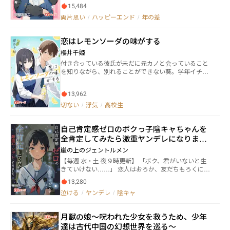
にしつつも気楽な高校生活を送っていた。そんな目的
とする者は、公安委員会の恋愛免許証を取得しなけれ
15,484
がない息子を心配した母親が、家庭教師を勝手に決め
ばならない』 ストーカー、DV、離婚……。 多発
両片思い
/
ハッピーエンド
/
年の差
てしまう。 現れたのは、化粧をした綺麗な大学生・池
する恋愛がらみの事件や問題に対抗すべく、政府は
上淳之輔（いけがみじゅんのすけ）。 瑠星は次第に、
【恋愛法】を制定する。 これにより、無免許での恋
カッコよくて優しい家庭教師に憧れを抱く。それが恋
愛は重大な法律違反となった。 更に先輩は他にも付
恋はレモンソーダの味がする
だと気付いてからは「女の子に生まれていたら告白が
き合っている人がいて、安全恋愛義務違反となる脇見
出来た？」と葛藤するようになる。 女になりたいわけ
櫻井千姫
恋愛の常習犯。 そのほか出会ってすぐに告白するス
じゃない。男が好きな訳じゃない。でも、先生には嫌
ピード違反や、相手の状況・立場を考えない一時停止
付き合っている彼氏が未だに元カノと会っていること
われたくない。憧れと恋の狭間で葛藤する青春BL。
無視違反など、数々の余罪があった。 こうして先輩
を知りながら、別れることができない葵。学年イチの
学園生活と放課後の授業風景を通して変わっていく瑠
との交際が１日で破局となった結衣は、 「もう恋なん
美少女と付き合い始めたものの、自分とのレベルの差
星の恋を、どうぞ応援してあげてください！
てしない！」 と、免許証を返納してしまうのだっ
に悩む彰彦。中学時代から片想いしている彼を忘れる
た。 それから数日が過ぎて新学期。 ２年生になっ
13,962
ため、告白してきた男の子と付き合い始めた琴子。彼
た結衣は、親友たちと同じクラスになれたことを喜び
女の妊娠疑惑に困惑する陸人。恋愛依存症で複数の男
切ない
/
浮気
/
高校生
合っていた。 ——そのとき、 「そこ、俺の席なんだ
の子といっぺんに付き合っている麻央。そして、彼女
けど」 不意にかけられる静かな声。 それは小学校
ができたものの長年片想いしている幼馴染を忘れられ
の同級生で結衣の初恋の人、月島 蓮だった。 別々
自己肯定感ゼロのボクっ子陰キャちゃんを
ない保樹――甘さなんて一ミリもない。苦くて酸っぱく
の中学に進学した二人は、実に４年ぶりの再会。 ク
て、炭酸水のように刺激的。6人の高校生が主人公の、
全肯定してみたら激重ヤンデレになりまし
ールな姿に成長した彼に、結衣の胸は高鳴りを覚え
切ない青春群像劇。
た
崖の上のジェントルメン
る。 再び動き出す二人の時、その心の行方は……！
これは恋を失った少女の青春ラブストーリー。 あ
【毎週 水・土 夜９時更新】 「ボク、君がいないと生
なたは恋の免許証を持っていますか？
きていけない……」 恋人はおろか、友だちもろくにい
ない孤独な少女「黒影 彩月」は、いつも自分に自信が
13,280
なく、生きているだけで苦しかった。 好きな漫画キャ
泣ける
/
ヤンデレ
/
陰キャ
ラクターに憧れて、自分の一人称を「ボク」と使って
いたが、クラスメイトから「ボクっ子なんてオタクっ
ぽくて気持ち悪い」と言われてしまったことにより、
月獣の娘〜呪われた少女を救うため、少年
彼女は深く傷ついていた。 「ボクなんて、いない方が
達は古代中国の幻想世界を巡る〜
いいんだ……」 自分らしく生きることができず、自分