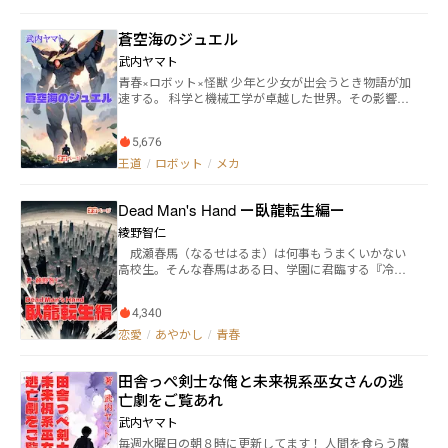
が動物に変わることを指します。 白蓮の父： |司馬惜
の小学一年生の姿になってしまった!?大人になるっ
か憎めない男子──迂闊。 彼のマイペースすぎる行動
《しばさく》は、北東にある強国、辛《しん》の王様
て、どういうことだろう。子どもになってしまったな
に振り回されながら、のぞみの“定刻”だったはずの心
に仕えています。 ショウとメイの旅にも深く関わって
蒼空海のジュエル
ごみと、大人になれない寿のラブストーリー。
は、激しく乱れ始める。 駅での言い合い、旅先でのハ
きます。 キャラクターイラスト等 ↓ https://note.com/b
武内ヤマト
プニング、予想外の優しさ。 「遅れること」を極度に
uzenguy/n/n29e47a8307bb （月〜土）毎日am※21:00
恐れていたはずなのに、彼の隣にいると、不思議と世
青春×ロボット×怪獣 少年と少女が出会うとき物語が加
更新 ※月曜日だけはam0:00 掲載スケジュールはあくま
界が少しだけ鮮やかに見えてくる。 二人の距離は近い
速する。 科学と機械工学が卓越した世界。その影響か
で現在の予定です。 諸事情により更新日を変更する可
ようで遠く、遠いようで近い。 不器用ですれ違いなが
ら人類は地球圏と月圏の二つに分かれ、数多の戦乱を
能性があります。 第二編までは星夏のオムニバス章原
らも、縮まっていく「感情のダイヤ」。 中盤以降、新
巻き起こしていた。 しかし、その争いも長くは続かな
作と基本同じですが、ところどころ未公開だった部分
たなライバルの登場や、過去のトラウマに向き合う小
5,676
かった。突如現れた未確認生物Ｍｕｔａｔｉｏｎ《ミ
を追加するなど改稿しています。
さな事件をきっかけに、物語は単なるドタバタから、
ューテーション》 Ｃｒｅａｔｕｒｅ《クリーチャ
王道
/
ロボット
/
メカ
互いの傷をそっと癒やし合う深い人間ドラマへと加速
ー》通称『ＭＣ』の出現により、地球軍は愚か降り立
していく。 笑って、きゅんとして、ちょっと泣けて、
っていた月軍まで壊滅状態になり、人類は未曾有の危
また笑える。 ガチガチだった心がほどけ、自分の物語
Dead Man's Hand ー臥龍転生編ー
機に晒された。 そして人類とMCによる新たな抗争が
をもう一度好きになる――そんな“読みやすくて止まらな
始まり、十年の月日が流れた。 少年・東雲朝比は高校
綾野智仁
い”青春ラブコメです。
に入学して早々に普通科から人類最後の希望、全長八
成瀬春馬（なるせはるま）は何事もうまくいかない
メートルの鉄の巨人『機構人』を操るパイロット科に
高校生。そんな春馬はある日、学園に君臨する『冷た
転科することになった。 朝比はパイロット科のある学
い女王 緋咲小夜（ひさきさや）』からデートに誘わ
園島に向かうため連絡船に乗船し、不思議な少女――アオ
れる。しかし、それはデートという名の『幽霊狩り』
ノ・リンと出会う。 次の瞬間、連絡船がMCに襲わ
4,340
だった。春馬は戸惑いながらも小夜と一緒に過ごし、
れ、危機的状況に陥った時、朝比はリンから純白の機
少しずつ人の理（ことわり）から外れてゆく。そし
恋愛
/
あやかし
/
青春
構人『白式《びゃくしき》』を受け取るのだが―― カクヨ
て、美しい古代の神獣『禍津姫（まがつひめ）』が永
ムでも掲載しております！
い眠りから覚醒するとき、春馬は避けることのできな
田舎っぺ剣士な俺と未来視系巫女さんの逃
い運命と対峙する。
亡劇をご覧あれ
武内ヤマト
毎週水曜日の朝８時に更新してます！ 人間を食らう魔