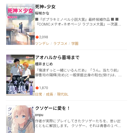
るようになり、彼女への想いをつのらせていく。 一
死神×少女
方、悠介と強い絆で結ばれていると確信している学園
のアイドル的存在・柏木晴香や、中学時代の命の恩
桜咲かな
人・月島涼の接近により、悠介の「未来の君探し」は
■『ポプラキミノベル小説大賞』最終候補作品 ■ ■
混迷をきわめていく。 三人の少女にはそれぞれ、卒業
『COMICメテオ×ネオページ ラブコメ大賞』一次選考
後の未来を変えるために闘う理由があり、そして悠介
通過作品 ■ 春野亜矢（はるのあや）、16歳。 マンシ
を必要とする理由があった。彼女たちと様々な困難に
ョンで一人暮らしをする、ごく普通の女子高校生。 亜
立ち向かっていくなかで、悠介は自らの出生の秘密
2,098
矢の住むマンションの隣に、『死神グリア』と名乗る
や“未来の君”という言葉の本当の意味を知ることとな
少年が引っ越して来た。 その直後、亜矢は事故で命を
ツンデレ
/
ラブコメ
/
学園
る。 彼らは高校三年間でやがて来る未来を塗り変えら
失うが、グリアに『仮の心臓』を与えられて生き返
れるだろうか？ そして悠介の“未来の君”とはいったい
る。 だが、その心臓にグリアが24時間に1回『命の
誰なのだろうか？ 悠介が選ぶのは、果たしてどの未来
アオハルから墓場まで
力』を注ぎ込まなければ、命を持続できない体になっ
か。
てしまった。 しかも、その方法が『口移し』。 少女は
櫻井まじめ
抵抗しながらも、毎日、死神と口移し（キス）しなけ
「俺達ずっと一緒にいるんだあ」「うん。当たり前」
ればならない。
御曹司の陽輝(攻め)と一般家庭出身の和也(受け)は、幼
なじみから最近恋人になった。 高校生の二人は共にい
るのが当たり前で、離れることなんて考えたこと無か
1,870
った。 しかし、陽輝が急に学校に来なくなり、しかも
お見合いをしたという話を聞き、和也はショックで彼
日常
/
成長
/
現代BL
の連絡先を消してしまう。 親の会社で働く陽輝と、傷
心のまま留学した和也は離れ離れになってしまい……
クソゲーに愛を！
何も知らなかった高校生の二人が、大人になり、社会
に揉まれ、それでも共に生きていく。 ※『この作品は
onpu
ネオページ編集部が提案した原案をもとに執筆を打
作者が実際にプレイしてきたクソゲーたちを、思い出
診。筆者が翻案を経て制作された作品です』 ※『本作
とともに解説します。 クソゲー、それは青春の１ペー
品はネオページより一部設定のアイディアを提供され
ジであり、まさしく愛そのものなのです。
ています』