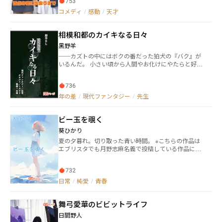
753
っていた恭太だったが、徐々に奏のことが気になり出
して……。 京大生のラブコメディ×ヒロインの秘密。
コメディ
/
感動
/
天才
相模和都のカイキなる日々
黑野羊
──カズトの中にはボクの番だった狛犬の『バク』が
いるんだ。 小さい頃から人間やお化けにやたらと好か
れてしまう相模和都は、新学期初日、元狛犬のお化
け・ハクに『鬼』に狙われていると告げられる。新任
736
教師として人間に混じった『鬼』の狙いは、狛犬の生
まれ変わり（？）だという和都の持つ、いろんなもの
年の差
/
現代ファンタジー
/
先生
を惹き寄せる『狛犬の目』のチカラ。霊力も低く寄っ
てきた悪霊に当てられてすぐ倒れる和都は、このまま
ビー玉を覗く
ではあっという間に『鬼』に食べられてしまう。そこ
で和都は、霊力が強いという養護教諭の仁科先生にチ
葵ひかり
カラを分けてもらいながら、『鬼』をなんとかする方
夏の夕暮れ。切り取った青い時間。 ※こちらの作品は
法を探すのだが──。 オカルト×ミステリ×ラブコメ
エブリスタでも月野志麻名義で投稿している作品にな
（BL）の現代ファンタジー。 ※小説家になろう、カク
ります。
ヨム、アルファポリス、Pixiv などにも掲載中です。
732
日常
/
純愛
/
青春
舞弓愛華のビビットライフ
日間野人