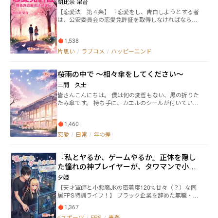
朝比奈 架音
に胸元をザックリ斬りつけられてしまう。 何とか不審
まさに才能の暴力と呼ぶべき人外じみたお嬢様、それ
者を撃退し、急いで応急処置をしようと士狼は芽衣の
【恋愛法 第４条】 『恋愛をし、告白しようとする者
がジュリエット・フォン・モンタギューである。 そん
身体を抱き上げた……その時だった！ ――彼女の胸元から
は、公安委員会の恋愛免許証を取得しなければならな
な完璧超人なお嬢様の唯一の欠点、それは―― ――人間不信。
冗談みたいにバカデカい胸パッドが転げ落ちたのは。
い』 想像してください 恋をするのに資格が必要な世界
幼少期の頃よりその地位を狙った親類縁者たちに毒
そう、彼女は嘘で塗り固められたハリボテおっぱいの
を 想像してください 告白するのに免許がいる世界を
殺・暗殺・誘拐・拉致・監禁を幾度も経験させられた
持ち主だったのだ！ 意識を取り戻した芽衣（Aカッ
1,538
想像してください 「あなたが好きです」 想いを込めた
結果、性格が天然パーマ並みに捻じれに捻じれ、スー
プ）は【乙女の秘密】を知られたことに発狂し、士狼
その言葉は、誰もが使えるわけではない世界を ストー
片思い
/
ラブコメ
/
ハッピーエンド
パーウルトラド級の人間嫌いな冷酷美少女に育ってし
を亡き者にするべく、その場で士狼に襲い掛かる。 士
カー、DV、離婚…… 多発する恋愛がらみの事件や問題
まったのだ。 そんなジュリエットももう年頃である。
狼は洋子の協力もあり、何とか逃げることには成功す
に対抗すべく、政府は【恋愛法】を制定する これによ
彼女の美貌に、地位に釣られる男たちから言い寄ら
るが翌日、芽衣の巧みな策略にハマり生徒会に強制入
桜雨の中で ～相々傘をしてください～
り、無免許での恋愛は重大な法律違反となる だけど、
れ、縁談の話を持ってこられるコトに辟易していた。
部させられる事に。 こうして古羊姉妹の無理難題を解
ありのままでいたいと願う僕たちは、この時代をもが
三間 久士
人間の男なんかとは死んでも付き合いたくない。 それ
決する大神士狼の受難の日々が始まった。 が、この時
きながら生きていく あなたは、恋の免許証を持ってい
でも羽虫のごとく自分に近づいてくる男たち。 そこで
皆さんこんにちは。 僕は何の変哲もない、黒の折りた
の古羊姉妹はまだ知らなかったのだ。 彼の蜂蜜のよう
ますか？ 2019年7月20日、ノベプラ ジャンル別ラン
ジュリエットは１つの策に打って出ることにした。 ――自
たみ傘です。 持ち手に、カエルのシールが付いている
に甘い優しさが自分たち姉妹をどんどん狂わせていく
キングでオール１位を獲得！（日間、週間、月間、年
分の命令に忠実なロボットに恋人役をやらせよう、
ので、僕の持ち主は僕の事を『カエルちゃん』と呼ん
ことに。 ※【Nolaノベル】【アルファポリス】にて公
間、累計） 2017年3月24日、第5回ネット小説大賞
と。 そしてお金にモノを言わせて完成させたのが、人
でくれます。 僕の持ち主は中高一貫に通う高校2年生
開中。 ※【なろう】【カクヨム】にて 『みんなのアイ
一次審査通過！ 2016年11月11日、小説家になろうジ
類初の自立型アンドロイドにして人が造りし人間。 そ
1,460
の女の子で、僕の昔の持ち主を探しています。 このお
ドル女神が俺の恋路を邪魔してくる件について』の名
ャンル別ランキング17位に入りました！ ボイスドラマ
の名も『汎用ヒト型決戦執事』人造人間ロミオゲリオ
話は、僕の持ち主のゆったりとした日常です。
恋愛
/
日常
/
年の差
前で掲載中。 表紙イラスト担当：さんさん
化いたしました！ 現在、好評配信中！ ↓ https://vide
ン。 ……だがこのときのジュリエットはまだ知らなか
o.fc2.com/account/65773153 もしくは『恋愛免許証
ったのだ。 この『汎用ヒト型決戦執事』人造人間ロミ
FC2動画』で検索！
オゲリオンには、誰にも言えない隠された秘密がある
『私とヤるか、ゲームやるか』正体を隠し
ことに。 並べろ運命！ 砕け宿命！ その５本の指で
た憧れの神プレイヤーが、タワマンで小悪
未来を創れロミオゲリオン！
魔JKを最強の指揮官（IGL）に育て上げる
夕姫
【天才軍師と小悪魔JKの密着度120%甘々（？）な同
居FPS特訓ライフ！】 ブラック企業を辞めた無職・鳴
海理人（26）。 しかし彼には、誰にも言えない過去が
1,367
あった。それは2年前、大人気タクティカルFPS『Twel
eスポーツ
/
FPS
/
青春