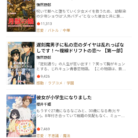
の存在自体も否定してしまう彩月。そんな彼女は、あ
憮然野郎
る日クラスの席替えによって「白坂 優樹」という少年
呪いで獣へと堕ちていく少女メイを救うため、 幼馴染
と隣同士になる。 「僕は、君の一人称が『ボク』なの
の少年ショウは“人外バディ”となった彼女と共に旅へ
は、君らしくていいと思うよ」 優樹は、彼女のことを
出る。 二人が踏み込むのは、 神仙・霊獣・呪術がうご
唯一肯定してくれる存在だった。彼だけが自分に微笑
11,313
めく中華幻想世界。 旅の仲間は、 宝剣を操る将軍の
んでくれた。彼だけが自分の言葉に耳を傾けてくれ
恋愛
/
バトル
/
中華
娘・白蓮、 毒針と蠱術を操る巫女インリン、 狼兜を被
た。 そんな彼に対して、彩月は次第に恋心を抱き始め
った豪腕の青年ランガ、 そして怒りによって巨大霊獣
てしまう……。 これは、上手く生きられない女の子
へと変貌する相棒・焰霄。 さらに、 彼らに救われ
の、不器用な恋愛物語。
遅刻魔男子に私の恋のダイヤは乱れっぱな
た“龍神・応龍の化身”東王公が空を駆け、 彼らの運命
しです！〜複線ドリフトの恋〜 【第一部】
を導いていく。 呪い・絆・青春が交わる中、 少年少女
は宿命に抗い、世界の闇へ挑む。 主な登場人物 ショ
憮然野郎
ウ： 主人公。大好きな幼馴染のメイを助けるために勇
「定刻通り」の人生が狂い出す！？笑って胸がキュン
気を持って旅に出る若者。 メイ： ヒロイン。呪いのせ
とする、じれキュン青春恋物語。 【この物語は、鉄道
いで体の一部が動物のようになってしまう。ショウと
オタ女という仮面を被った、じれキュン全開の青春ド
の旅を通して、彼への愛情が深まる。 白蓮《びゃくれ
9,426
ラマである】 「定刻通り」の人生しか知らなかった“早
ん》： 北東の地、強国 辛《しん》から来たショウと
感動
/
ラブコメ
/
学園
すぎ”ヒロイン・のぞみと、人生がいつも遅延気味
メイより少し年上の少女。 殷靈《インリン》: 南方の
の“遅刻魔”迂闊。 真逆な二人が、駅や旅先でドタバタ
少数部族出身の蠱術の巫女。 霊獣を一撃で仕留めるほ
しながら距離を縮めていく、軽快で読みやすい王道じ
どの実力者。 メイの魔獣化を危険視し、次に会う時は
彼女が小学生になりました
れキュンラブコメです。 鉄道知識は一切不要。難しい
敵になると宣言して姿を消す。 |嵐牙《ランガ》: 狼兜
設定もなし。 ただ、笑って、きゅんとして、時々ちょ
櫻井千姫
を被り筋骨隆々な若き青年。 株で素顔を見せないスト
っと切なくなって――ガチガチだった心が少しずつほどけ
イックな性格。 焰霄《エンショウ》: 関西弁を話す小
もうすぐ27歳になるなごみと、30歳になる寿(ヒサ
ていく、そんな二人の感情の揺れを楽しむ物語です。
さな野狐。飼い主の嵐牙といつも行動を共にしてい
シ)。8年付き合っていて結婚の気配もなく、ミュージ
梗概 速杉のぞみ、17歳。 鉄道が大好きで、時間にも
る。 東王公: 仙神の一人。 爽やかなイケメン青年。 ト
シャンの夢を諦めてから腑抜けた大人になってしまっ
気持ちにも“きっちり”していた彼女は、あの日の後悔
カゲの姿でいるときに、崩落の土砂で土に埋もれ動け
た寿に辟易するなごみ。そんな中、アヤシゲな占い師
を隠すように、完璧なダイヤ通りの日常を守ってき
なくなっていたところをショウに助けられる。 ※補足
7,469
に「なんでも願いが叶うパンドラの箱」を手渡され、
た。恋なんて、自分には関係ない。 そんな彼女の前に
半妖について： この物語では、呪いのせいで体の一部
「寿がしっかりしますように」と願いをかけたら、7歳
恋愛
/
不思議
/
魔法
現れたのが、遅刻常習犯で、空気も読めず、でもなぜ