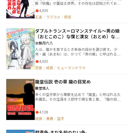
獣『妖魔』が蔓延る世界。その存在は認知されてお
り、人々は常に命の危険に晒されていた。しかし、そ
4,335
んな彼等の希望となるべく立ち上がった者たちがい
王道
/
ラブコメ
/
妖怪
た。 彼等は妖魔を祓う力が宿った『御神刀（ごしんと
う）』を携え、政府公認の組織『刀祓隊（とうばつた
い）』に所属する剣士だった。 そして、その全てを統
ダブルトランス＝ロマンステイル～男の娘
括する醒翁院家は、人知れず超大型妖魔『コトアマツ
（おとこのこ）な僕と漢女（おとめ）な君
カミ』に乗っ取られていた。 田舎暮らしをこよなく愛
する少年・伊織和馬（いおり かずま）は刀祓隊の訓
と～
水無月六八
練校に通う平凡な高校生だったが、渋々ながら刀祓隊
人は、誰かを愛するとき――本当の自分を選び直す。 少
本部が主催する御前試合に出場することになる。 そこ
年・遍（あまね）は、かつて「男の娘」と呼ばれる中
で偶然にも出会った金髪碧眼の美少女にして『時の巫
性的な存在だった。 だが、ある出会いによって彼の人
女』こと伏見叶緒（ふしみ かなお）から語られる真
4,332
生は静かに変わり始める。 それは、王子のように凛々
実に困惑するのだが、それでも少年は少女が正しいの
恋愛
/
成長
/
ヒューマンドラマ
しく振る舞う少女・レイ。 そして、人類を救う夢を語
だと直感する。 田舎っぺ剣士と聖なる巫女様の逃亡生
る天才青年・ミコトとの出会いだった。 友情、恋、家
活が今始まる！
族の記憶。 それぞれの痛みと向き合いながら、少年は
龍皇伝説 壱の章 龍の目覚め
「誰として生きるのか」を問い続ける。 やがて彼らの
物語は、ただの青春の物語では終わらない。 聖書、哲
藤堂慎人
学、そして人類の想像力が織りなす―― 「人はなぜ物語を
多くの空手家から尊敬を込めて「龍皇」と呼ばれる久
信じるのか」という問いへと繋がっていく。 恋愛、成
米颯玄。その生涯を３部作で綴る第１章、「龍の目覚
長、ジェンダー、そして思想。 過去二千年の思想史を
め」。幼いころから祖父の下で空手修行に入り、成人
背景に描かれる、 少年と少女の〈二重の変容の物
するまでの修行の様子を描く。 その中で過日の沖縄で
語〉。 これは―― 人間の心と世界を変えてきた「物語」の
4,128
行なわれていた「掛け試し」と呼ばれる実戦試合にも
力についての、ひとつのロマンスである。
参加。若くしてそこで頭角を表し、生涯の相手、サキ
成長
/
青春
/
空手
と出会う。強豪との戦い、出稽古で技の幅を広げ、や
がて本土に武者修行を決意する。本章はそこで終わ
群青色-まだ名前のない色-
る。 この話は実在するある拳聖がモデルで、日本本土