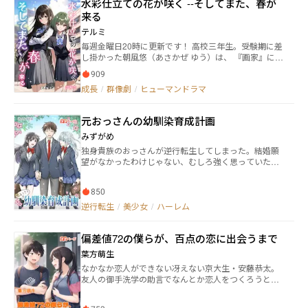
水彩仕立ての花が咲く --そしてまた、春が
味を覚えた泰生は、途中下車して喫茶店に立ち寄る。
その店でアルバイトをしている、同じ学部で管弦楽団
来る
に所属する文哉（ふみや）と知り合い、彼から管弦楽
テルミ
団に入部しろとぐいぐい迫られる。部活の煩わしい人
毎週金曜日20時に更新です！ 高校三年生。受験期に差
間関係を避けたい気持ちと、心機一転して楽器を弾き
し掛かった朝風悠（あさかぜ ゆう）は、 『画家』にな
たい気持ちの板挟みになる泰生だが……。 綺想編纂館
るという夢を志半ばに閉ざされ、文字通り灰色の学生
朧様主催の物書き向け企画「文披31題」のお題に沿っ
909
生活を送ろうとしていた。 『普通』の道を行け。夢か
て、2024年7月1日から1ヶ月間かけて、毎日2000字程
成長
/
群像劇
/
ヒューマンドラマ
ら覚めろ。無慈悲な現実が可能性の芽を摘もうとした
度の連作短編で物語を進めた実験的作品です。こちら
時、 『特別な絵』を前にして、ある少女と出会う。 天
に転載するにあたり多少手を入れましたが、ほぼ当時
野未花（あまの みか）。鋭く赤い瞳を持つ彼女が言葉
の書きっぱなしのままです。物語の時間の流れは、原
元おっさんの幼馴染育成計画
を告げる。 「――また、絵を描いてみない？」 何回も過ご
則1話1日です。 舞台は、京阪電鉄龍谷大学深草駅（京
したあの季節がまたやって来る。 けれど不思議と、そ
都市伏見区）から樟葉駅（大阪府枚方市）の区間らし
みずがめ
の季節の名前を俺はまだ、知らないような気がしてい
き場所です。ほとんど京都らしくない、泥臭い目の京
独身貴族のおっさんが逆行転生してしまった。結婚願
た。
都南部をどうぞ。 この物語はフィクションです。実在
望がなかったわけじゃない、むしろ強く思っていた。
する人物・団体とは、何ら関係ありません。
今度こそ人並みのささやかな夢を叶えるために彼女を
作るのだ。 だけど結婚どころか彼女すらできたことの
850
ないような日陰ものの自分にそんなことができるのだ
ろうか？ 軟派なことをできる自信がない。ならば幼
逆行転生
/
美少女
/
ハーレム
馴染の女の子を作ってそのままゴールインすればい
い。という考えのもと始まる元おっさんの幼馴染育成
偏差値72の僕らが、百点の恋に出会うまで
計画。 ※第一部完結。第二部開始してます。 ※イラスト
はまるぶち銀河さんに描いていただきました。 ※この
葉方萌生
作品は他サイトにも掲載しています。
なかなか恋人ができない冴えない京大生・安藤恭太。
友人の御手洗学の助言でなんとか恋人をつくろうと画
策するも失敗ばかり。 そんな彼の前に現れたのは、同
じ京大生である西條奏。 京大女子とは相容れないと思