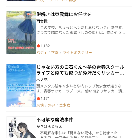
veOrder』の最高到達点『円卓』に君臨し、忽然と姿
を消した伝説の神プレイヤー『Architect（アーキテク
ト）』本人であるという事実。 そんな彼が破格の報酬
謎解きは東雲舞にお任せを
で請け負ったのは、タワマンに住む女子高生・小鳥遊
柚葉（16）の専属コーチ。 大人の汚さに絶望し、過激
雨宮徹
なハニートラップで家庭教師を追い出し続けてきたワ
「この学校、ちょっとヘンだと思わない？」 新学期、
ケアリな彼女の「安い罠」を、理人はFPSの戦術眼で
クラスで隣になった東雲（しののめ）は、僕にそう言
秒で看破し、ゲームのド下手くそっぷりを全否定して
った。 「深海生物観察部」なる謎の部活動を皮切り
みせる。 彼との出会いで、孤独だった柚葉の日常は少
に、校内で巻き起こる不可解な出来事。 これは、ふた
しずつ色づいていく。 見返りを求めずロジックだけを
1,182
りの中学生が、学園に潜む“小さな謎”を解き明かして
教え込む理人を「センセ」と慕い始める柚葉だった
いく物語。 日常に潜む違和感が、今、解き明かされ
バディ
/
学園
/
ライトミステリー
が……実は彼女、理人の過去の姿である『Architect』
る。 ※2025年5月にピックアップされました。
に命を救われた厄介なオタクだった！？憧れの神様
（オレ）の美しい幻想を守るため、絶対に正体を明か
じゃない方の白石くん～夢の青春スクール
せない理人の苦悩をよそに、同居生活はヒートアップ
ライフと似ても似つかぬ汗だくサッカーラ
していく。 「ねえ、センセ。近距離の撃ち合い（イン
イフ～
ファイト）は、先に思い切って『エントリー（突
木ノ花
入）』した方が勝つんでしょ？」 「……それはゲーム
弱メンタル陰キャ少年と学内トップ美少女が織りな
のセオリーだ！現実の男女に持ち込むな！」 ゲーム中
す、青春サッカーラブコメ。 幼い頃よりサッカー漬け
は最強の軍師と、それを実行する素直な教え子。 でも
の生活を送ってきた少年、白石兎和。 彼はとある事情
ヘッドセットを外せば、無防備すぎるスキンシップで
1,171
から、ジュニアユースチーム（中学年代）卒業を前に
オレの理性をヘッドショットしてくる小悪魔ヒロイ
爽快
/
熱い
/
美少女
してサッカーへの情熱を曇らせる。 そして高校では心
ン！ 正体を隠した『神プレイヤー』と、ワケありJKが
機一転、友情と恋に彩られた青春スクールライフを満
紡ぐ、盤面と理性を削り合うドキドキ全開のeスポー
喫すると決意するのだった。 ところが進学先には同じ
ツ・FPS同居ラブコメディ！ ※出てくるゲームは架空
不可解な魔法事件
白石の苗字を持つイケメンがいて、比較された挙句コ
のものです。イメージはVA○ORANTあたりだと思っ
ミュ力や顔面偏差値で劣るからと、『じゃない方』な
かきはらともえ
てください ※真面目にFPSをお勉強する回もあります
んていう不名誉なあだ名を授かってしまう。おまけに
不可解な事件は「見えない死体」から始まった──
毎週火、木、土の20時更新(*^^*)
『陰キャ』のレッテルを貼られ、周囲から蔑まれる羽
ある日、十四歳の少年・如月貴石は、 学校の中庭