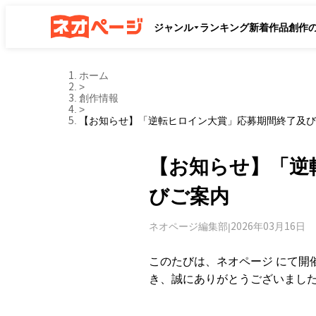
ジャンル
ランキング
新着作品
創作
ホーム
>
創作情報
>
【お知らせ】「逆転ヒロイン大賞」応募期間終了及び
【お知らせ】「逆
びご案内
ネオページ編集部
2026年03月16日
|
このたびは、ネオページ にて開
き、誠にありがとうございまし