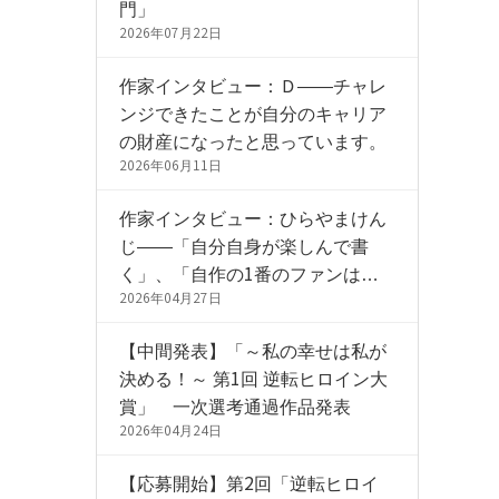
門」
2026年07月22日
作家インタビュー：Ｄ——チャレ
ンジできたことが自分のキャリア
の財産になったと思っています。
2026年06月11日
作家インタビュー：ひらやまけん
じ——「自分自身が楽しんで書
く」、「自作の1番のファンは自
分自身」という考えを大事に持ち
2026年04月27日
続けています。
【中間発表】「～私の幸せは私が
決める！～ 第1回 逆転ヒロイン大
賞」 一次選考通過作品発表
2026年04月24日
【応募開始】第2回「逆転ヒロイ