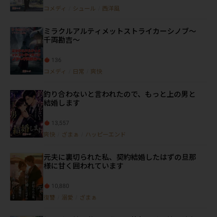
コメディ
/
シュール
/
西洋風
ミラクルアルティメットストライカーシノブ〜
千両勘吉〜
136
コメディ
/
日常
/
爽快
釣り合わないと言われたので、もっと上の男と
結婚します
13,557
爽快
/
ざまぁ
/
ハッピーエンド
元夫に裏切られた私、契約結婚したはずの旦那
様に甘く囲われています
10,880
復讐
/
溺愛
/
ざまぁ