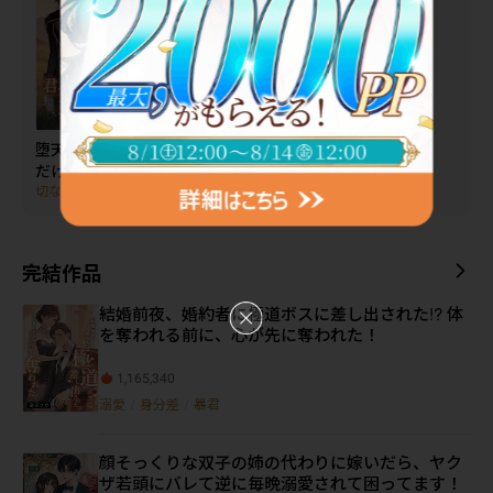
堕天のライラ ～君
おまけの兄は異世
内緒でアイドルや
だけの王子様にな
界で騎士団のお世
ってたら、俺のガ
切ない
/
身分差
/
歳の差
甘々
/
異世界
/
年下攻め
アイドル
/
優等生
/
先輩
りたい～
話をします
チファンであるイ
ケメン王子に脅さ
れました
完結作品
結婚前夜、婚約者に極道ボスに差し出された!? 体
を奪われる前に、心が先に奪われた！
1,165,340
溺愛
/
身分差
/
暴君
顔そっくりな双子の姉の代わりに嫁いだら、ヤク
ザ若頭にバレて逆に毎晩溺愛されて困ってます！