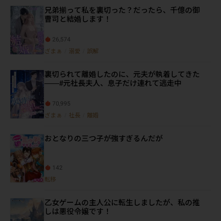
兄弟揃って私を裏切った？だったら、千億の御
曹司と結婚します！
26,574
ざまぁ
/
溺愛
/
誤解
裏切られて離婚したのに、元夫が執着してきた
——#元社長夫人、息子だけ連れて逃走中
70,995
ざまぁ
/
社長
/
離婚
おとなりの三つ子が強すぎるんだが
142
転移
乙女ゲームの主人公に転生しましたが、私の推
しは悪役令嬢です！