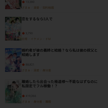
13,380
ざまぁ
/
溺愛
/
契約結婚
恋をするなら3人で
3,790
日常
/
イケメン
/
ドM
婚約者が彼の義姉と結婚？なら私は彼の叔父と
結婚します
88,821
ざまぁ
/
溺愛
/
身分差
離婚したら出会った極道様～不能なはずなのに
私限定でフル稼働！？
419,366
ざまぁ
/
身分差
/
離婚