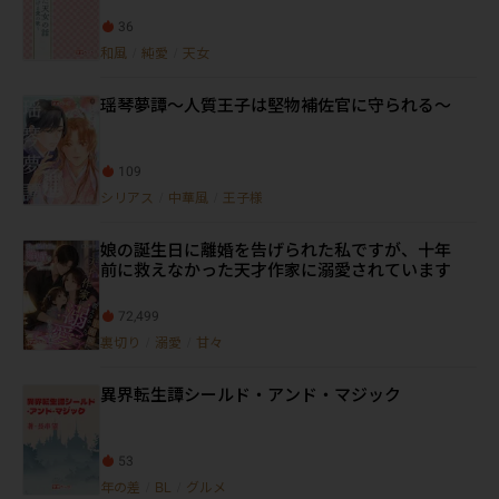
36
和風
/
純愛
/
天女
瑶琴夢譚～人質王子は堅物補佐官に守られる～
109
シリアス
/
中華風
/
王子様
娘の誕生日に離婚を告げられた私ですが、十年
前に救えなかった天才作家に溺愛されています
72,499
裏切り
/
溺愛
/
甘々
異界転生譚シールド・アンド・マジック
53
年の差
/
BL
/
グルメ