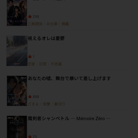
298
三角関係
/
お仕事
/
執着
視えるオレは憂鬱
1
恋愛
/
日常
/
不思議
あなたの嘘、舞台で暴いて差し上げます
888
ざまぁ
/
復讐
/
裏切り
魔剣者シャンペトル ― Mémoire Zéro ―
25