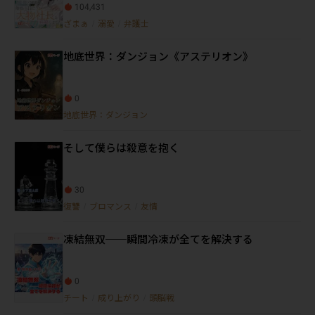
104,431
ざまぁ
/
溺愛
/
弁護士
地底世界：ダンジョン《アステリオン》
0
地底世界：ダンジョン
そして僕らは殺意を抱く
30
復讐
/
ブロマンス
/
友情
凍結無双──瞬間冷凍が全てを解決する
0
チート
/
成り上がり
/
頭脳戦