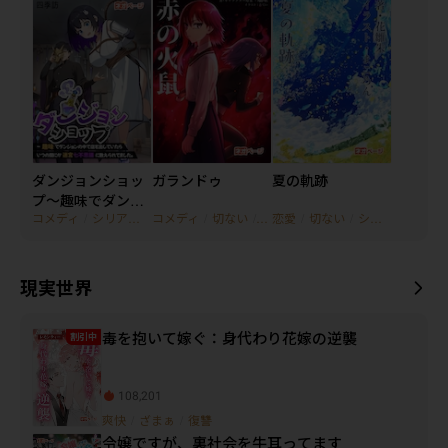
ダンジョンショッ
ガランドゥ
夏の軌跡
プ～趣味でダンジ
コメディ
/
シリアス
/
コメディ
美少女
/
切ない
/
シリアス
恋愛
/
切ない
/
シリアス
ョンの中で店を出
していたらいつの
間にか迷宮七不思
議に数えられてま
現実世界
した。
毒を抱いて嫁ぐ：身代わり花嫁の逆襲
割引中
108,201
爽快
/
ざまぁ
/
復讐
令嬢ですが、裏社会を牛耳ってます