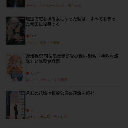
ダーク
/
サイバーパンク
/
男主人公
魔法で恋を操る女になった私は、すべてを奪っ
た帝国に復讐する
287
ざまぁ
/
溺愛
/
逆転劇
遼州戦記 司法局実働部隊の戦い 別名『特殊な部
隊』と低殺傷兵器
1,772
熱い
/
シリアス
/
未来世界
月影の花嫁は銀狼公爵の運命を拒む
51
泣ける
/
西洋風
/
大人しい