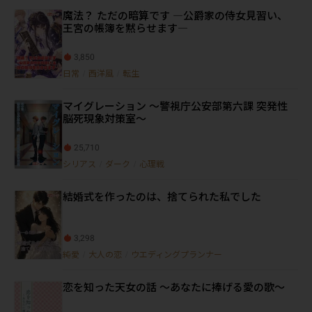
魔法？ ただの暗算です ―公爵家の侍女見習い、
王宮の帳簿を黙らせます―
3,850
日常
/
西洋風
/
転生
マイグレーション ～警視庁公安部第六課 突発性
脳死現象対策室～
25,710
シリアス
/
ダーク
/
心理戦
結婚式を作ったのは、捨てられた私でした
3,298
純愛
/
大人の恋
/
ウエディングプランナー
恋を知った天女の話 ～あなたに捧げる愛の歌～