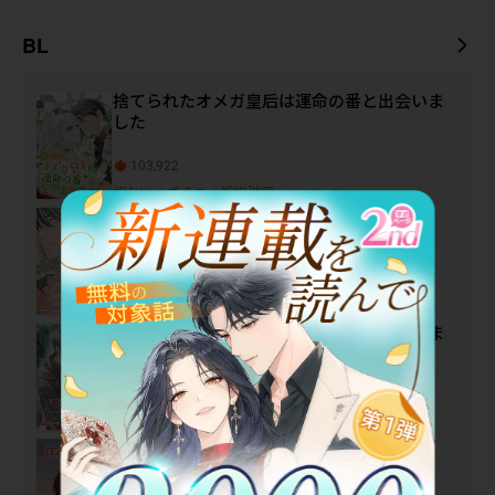
NTR幼馴染を取り
戻す話
BL
捨てられたオメガ皇后は運命の番と出会いま
した
103,922
切ない
/
ざまぁ
/
婚約破棄
繋がる鼓動は恋を知る
88,468
切ない
/
溺愛
/
三角関係
悪役令嬢に転生した僕は断罪回避を目指しま
す！
80,027
コメディ
/
泣ける
/
切ない