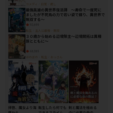
コメディ
/
日常
/
癒し
最強英雄の異世界復活譚 ～寿命で一度死に
ましたが不死鳥の力で若い姿で蘇り、異世界で
無双する～
92,699
転生
/
主人公最強
/
無双
３０歳から始める辺境領主～辺境開拓は異種
族とともに～
68,385
ほのぼの
/
転生
/
おっさん
拝啓、魔女より海
転生したら何でも
剣と魔法を極める
底から
できるスライム娘
のに必要な命の数