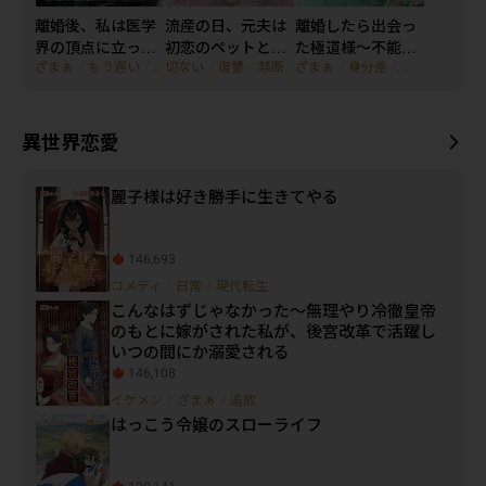
離婚後、私は医学
流産の日、元夫は
離婚したら出会っ
界の頂点に立った
初恋のペットと妊
た極道様～不能な
ざまぁ
/
もう遅い
/
子育て
切ない
/
復讐
/
禁断
ざまぁ
/
身分差
/
離婚
～元夫の懺悔なん
娠検査に付き添っ
はずなのに私限定
て、もう聞き飽き
た
でフル稼働！？
たわ～
異世界恋愛
麗子様は好き勝手に生きてやる
146,693
コメディ
/
日常
/
現代転生
こんなはずじゃなかった～無理やり冷徹皇帝
のもとに嫁がされた私が、後宮改革で活躍し
いつの間にか溺愛される
146,108
イケメン
/
ざまぁ
/
追放
はっこう令嬢のスローライフ