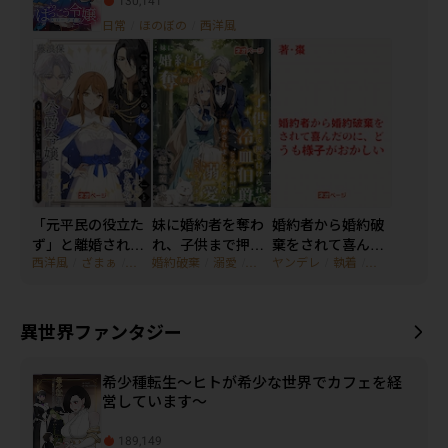
130,141
日常
/
ほのぼの
/
西洋風
「元平民の役立た
妹に婚約者を奪わ
婚約者から婚約破
ず」と離婚された
れ、子供まで押し
棄をされて喜んだ
西洋風
/
ざまぁ
/
裏切り
婚約破棄
/
溺愛
/
ハッピーエンド
ヤンデレ
/
執着
/
拗らせ
ので、公爵令嬢に
付けられて冷血伯
のに、どうも様子
戻ります ～復縁し
爵と名高い相手に
がおかしい
たい？ 当然お断り
嫁がされました
です！～
が、何故か溺愛さ
異世界ファンタジー
れています
希少種転生～ヒトが希少な世界でカフェを経
営しています～
189,149