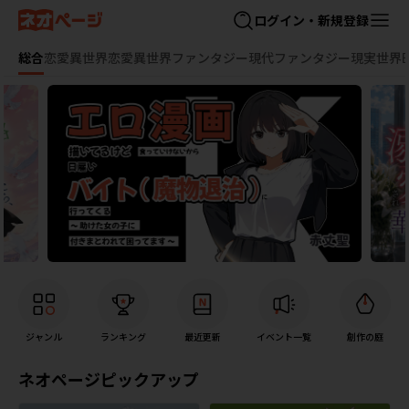
ログイン・新規登録
総合
恋愛
異世界恋愛
異世界ファンタジー
現代ファンタジー
現実世界
ジャンル
ランキング
最近更新
イベント一覧
創作の庭
ネオページピックアップ