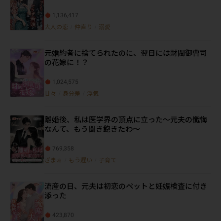
1,136,417
大人の恋
/
仲直り
/
溺愛
元婚約者に捨てられたのに、翌日には財閥御曹司
の花嫁に！？
1,024,575
甘々
/
身分差
/
浮気
離婚後、私は医学界の頂点に立った～元夫の懺悔
なんて、もう聞き飽きたわ～
769,358
ざまぁ
/
もう遅い
/
子育て
流産の日、元夫は初恋のペットと妊娠検査に付き
添った
423,870