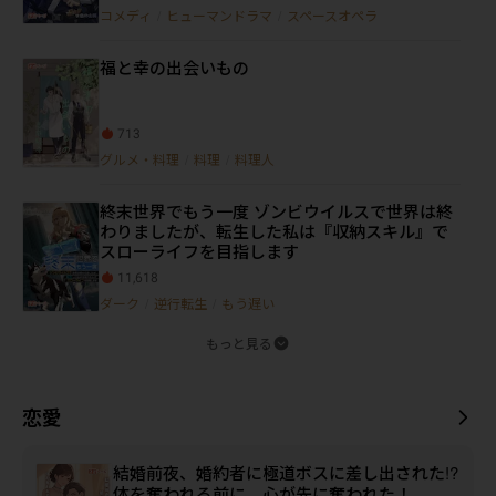
コメディ
/
ヒューマンドラマ
/
スペースオペラ
福と幸の出会いもの
713
グルメ・料理
/
料理
/
料理人
終末世界でもう一度 ゾンビウイルスで世界は終
わりましたが、転生した私は『収納スキル』で
スローライフを目指します
11,618
ダーク
/
逆行転生
/
もう遅い
もっと見る
恋愛
結婚前夜、婚約者に極道ボスに差し出された!?
体を奪われる前に、心が先に奪われた！