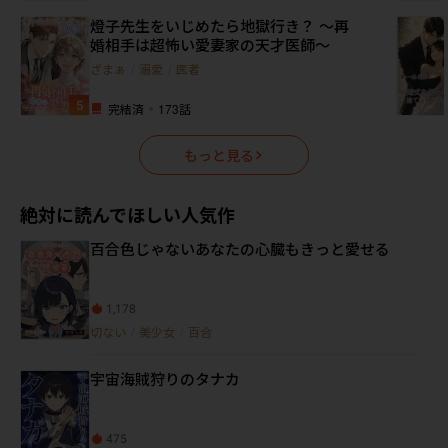
燈子先生をいじめたら地獄行き？ ～再
婚相手は超怖い愛妻家の天才医師～
ざまぁ
/
溺愛
/
医者
5
完結済
173
話
もっと見る
絶対に読んでほしい人気作
百合色じゃないあなたの心臓もきっと愛せる
1,178
切ない
/
美少女
/
百合
宇宙海賊狩りのタナカ
475