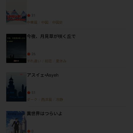
31
中華風
/
中国
/
中国史
今夜、月見草が咲く丘で
26
すれ違い
/
初恋
/
夏休み
アスイェ•Asyeh
51
ダーク
/
西洋風
/
冷静
異世界はつらいよ
0