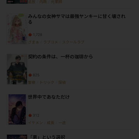
追放
/
内政
/
元軍師
みんなの女神サマは最強ヤンキーに甘く壊され
る
1,728
ざまぁ
/
ラブコメ
/
スクールラブ
契約の条件は、一杯の珈琲から
825
警察
/
トリック
/
探偵
世界中であなただけ
312
イケメン
/
成長
/
一途
「悪」という選択