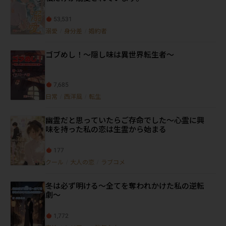
53,531
溺愛
/
身分差
/
婚約者
ゴブめし！～隠し味は異世界転生者～
7,685
日常
/
西洋風
/
転生
幽霊だと思っていたらご存命でした～心霊に興
味を持った私の恋は生霊から始まる
177
クール
/
大人の恋
/
ラブコメ
冬は必ず明ける～全てを奪われかけた私の逆転
劇～
1,772