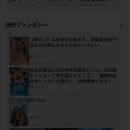
シリアス
/
転生
/
TS
コメディ
/
爽快
/
転生
爽快
/
感動
/
熱い
が押し掛けてきた
は？
現代ファンタジー
【柴犬？】の無双から始まる、冒険者科女子
高生の日常はかなりおかしいらしい。
79,903
コメディ
/
日常
/
イケメン
社会の底辺に沈む中年社畜おじさん、SSS級
ダンジョンで死を選んだところ……最強の伝
説モンスターと融合し、超絶強者となる！
73,196
おっさん
/
ざまぁ
/
主人公最強
対-TSUI-
47,667
コメディ
/
シリアス
/
成長