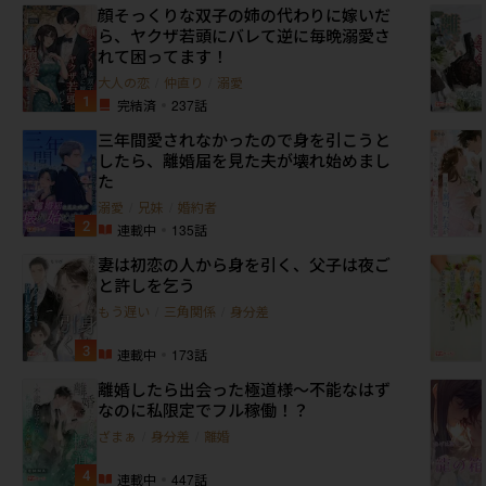
顔そっくりな双子の姉の代わりに嫁いだ
ら、ヤクザ若頭にバレて逆に毎晩溺愛さ
れて困ってます！
大人の恋
/
仲直り
/
溺愛
1
完結済
237
話
三年間愛されなかったので身を引こうと
したら、離婚届を見た夫が壊れ始めまし
た
溺愛
/
兄妹
/
婚約者
2
連載中
135
話
妻は初恋の人から身を引く、父子は夜ご
と許しを乞う
もう遅い
/
三角関係
/
身分差
3
連載中
173
話
離婚したら出会った極道様～不能なはず
なのに私限定でフル稼働！？
ざまぁ
/
身分差
/
離婚
4
連載中
447
話