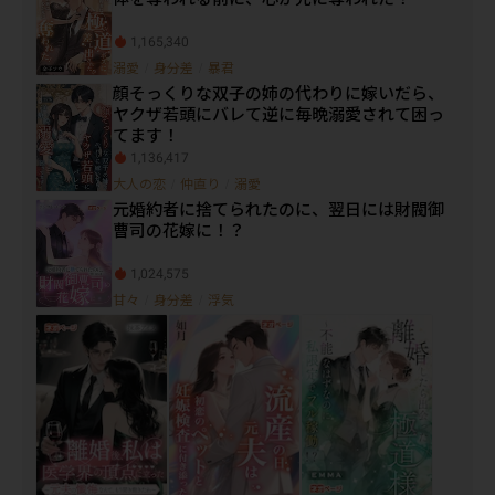
1,165,340
溺愛
/
身分差
/
暴君
顔そっくりな双子の姉の代わりに嫁いだら、
ヤクザ若頭にバレて逆に毎晩溺愛されて困っ
てます！
1,136,417
大人の恋
/
仲直り
/
溺愛
元婚約者に捨てられたのに、翌日には財閥御
曹司の花嫁に！？
1,024,575
甘々
/
身分差
/
浮気