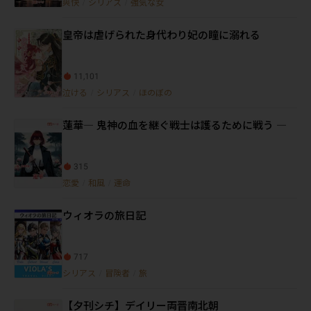
爽快
/
シリアス
/
強気な女
皇帝は虐げられた身代わり妃の瞳に溺れる
11,101
泣ける
/
シリアス
/
ほのぼの
蓮華― 鬼神の血を継ぐ戦士は護るために戦う ―
315
恋愛
/
和風
/
運命
ウィオラの旅日記
717
シリアス
/
冒険者
/
旅
【夕刊シチ】デイリー両晋南北朝