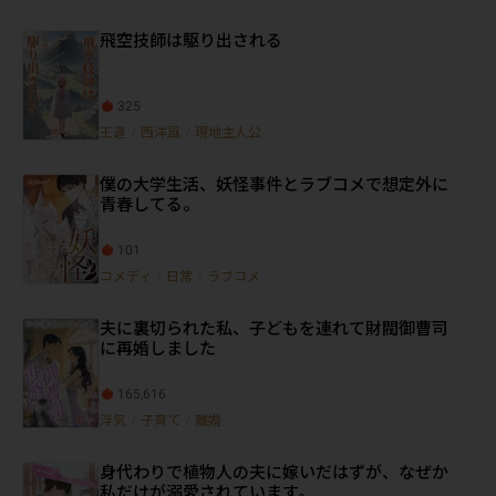
飛空技師は駆り出される
325
王道
/
西洋風
/
現地主人公
僕の大学生活、妖怪事件とラブコメで想定外に
青春してる。
101
コメディ
/
日常
/
ラブコメ
夫に裏切られた私、子どもを連れて財閥御曹司
に再婚しました
165,616
浮気
/
子育て
/
離婚
身代わりで植物人の夫に嫁いだはずが、なぜか
私だけが溺愛されています。