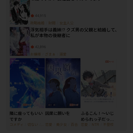
44,915
政略結婚
/
財閥
/
女主人公
浮気相手は義妹!? クズ男の父親と結婚して、
私が本物の後継者に
42,896
お嬢様
/
ざまぁ
/
溺愛
隣に座ってもいい
因果に願いを
ふるこん！〜いじ
ですか
められっ子だった
コメディ
/
切ない
/
シリアス
恋愛
/
美少女
/
百合
恋愛
/
NTR
/
不登校
僕が格闘技を習っ
て実は好きだった