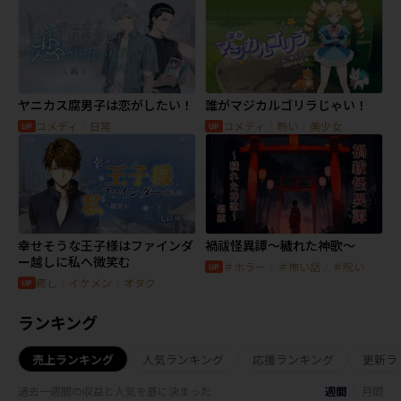
ヤニカス腐男子は恋がしたい！
誰がマジカルゴリラじゃい！
コメディ
/
日常
コメディ
/
熱い
/
美少女
幸せそうな王子様はファインダ
禍祓怪異譚〜穢れた神歌〜
ー越しに私へ微笑む
＃ホラー
/
＃怖い話
/
＃呪い
癒し
/
イケメン
/
オタク
ランキング
売上ランキング
人気ランキング
応援ランキング
更新ラ
週間
過去一週間の収益と人気を基に決まった
月間