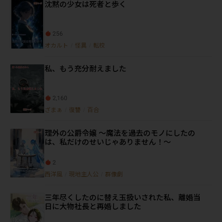
沈黙の少女は死者と歩く
256
オカルト
/
怪異
/
転校
私、もう充分耐えました
2,160
ざまぁ
/
復讐
/
百合
理外の公爵令嬢 ～魔法を過去のモノにしたの
は、私だけのせいじゃありません！～
2
西洋風
/
現地主人公
/
群像劇
三年尽くしたのに替え玉扱いされた私、離婚当
日に大物社長と再婚しました