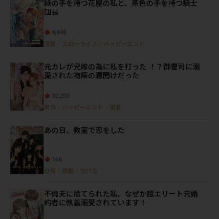
緑の手を持つ花屋の私と、茶色の手を持つ騎士
団長
4,448
溺愛
/
スローライフ
/
ハッピーエンド
元カレが兄嫁の為に私を打った ！？御曹司に溺
愛された物語の幕開けだった
32,200
爽快
/
ハッピーエンド
/
溺愛
あの日、教室で恋をした
166
日常
/
感動
/
泣ける
不倫夫に捨てられた私、なぜか超エリート元婚
約者に執着溺愛されています！