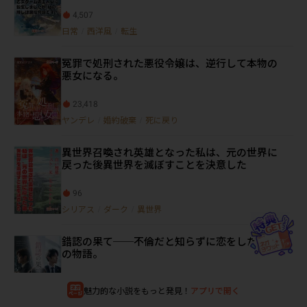
4,507
日常
/
西洋風
/
転生
冤罪で処刑された悪役令嬢は、逆行して本物の
悪女になる。
23,418
ヤンデレ
/
婚約破棄
/
死に戻り
異世界召喚され英雄となった私は、元の世界に
戻った後異世界を滅ぼすことを決意した
96
シリアス
/
ダーク
/
異世界
錯認の果て──不倫だと知らずに恋をした、私
の物語。
3,516
魅力的な小説をもっと発見！
アプリで開く
恋愛
/
現代ドラマ
/
現代恋愛