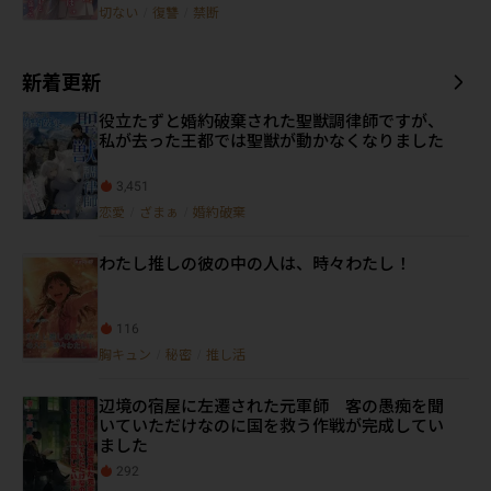
切ない
/
復讐
/
禁断
新着更新
役立たずと婚約破棄された聖獣調律師ですが、
私が去った王都では聖獣が動かなくなりました
3,451
恋愛
/
ざまぁ
/
婚約破棄
わたし推しの彼の中の人は、時々わたし！
116
胸キュン
/
秘密
/
推し活
辺境の宿屋に左遷された元軍師 客の愚痴を聞
いていただけなのに国を救う作戦が完成してい
ました
292